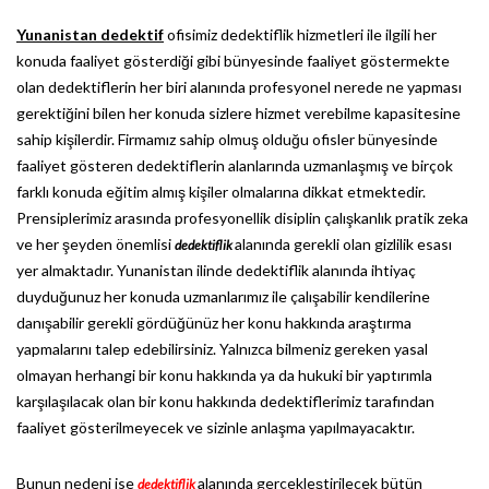
Yunanistan dedektif
ofisimiz dedektiflik hizmetleri ile ilgili her
konuda faaliyet gösterdiği gibi bünyesinde faaliyet göstermekte
olan dedektiflerin her biri alanında profesyonel nerede ne yapması
gerektiğini bilen her konuda sizlere hizmet verebilme kapasitesine
sahip kişilerdir. Firmamız sahip olmuş olduğu ofisler bünyesinde
faaliyet gösteren dedektiflerin alanlarında uzmanlaşmış ve birçok
farklı konuda eğitim almış kişiler olmalarına dikkat etmektedir.
Prensiplerimiz arasında profesyonellik disiplin çalışkanlık pratik zeka
ve her şeyden önemlisi
alanında gerekli olan gizlilik esası
dedektiflik
yer almaktadır. Yunanistan ilinde dedektiflik alanında ihtiyaç
duyduğunuz her konuda uzmanlarımız ile çalışabilir kendilerine
danışabilir gerekli gördüğünüz her konu hakkında araştırma
yapmalarını talep edebilirsiniz. Yalnızca bilmeniz gereken yasal
olmayan herhangi bir konu hakkında ya da hukuki bir yaptırımla
karşılaşılacak olan bir konu hakkında dedektiflerimiz tarafından
faaliyet gösterilmeyecek ve sizinle anlaşma yapılmayacaktır.
Bunun nedeni ise
alanında gerçekleştirilecek bütün
dedektiflik