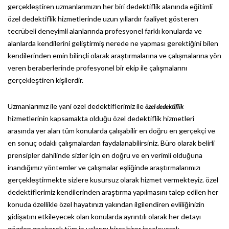
gerçekleştiren uzmanlarımızın her biri dedektiflik alanında eğitimli
özel dedektiflik hizmetlerinde uzun yıllardır faaliyet gösteren
tecrübeli deneyimli alanlarında profesyonel farklı konularda ve
alanlarda kendilerini geliştirmiş nerede ne yapması gerektiğini bilen
kendilerinden emin bilinçli olarak araştırmalarına ve çalışmalarına yön
veren beraberlerinde profesyonel bir ekip ile çalışmalarını
gerçekleştiren kişilerdir.
Uzmanlarımız ile yani özel dedektiflerimiz ile
özel dedektiflik
hizmetlerinin kapsamakta olduğu özel dedektiflik hizmetleri
arasında yer alan tüm konularda çalışabilir en doğru en gerçekçi ve
en sonuç odaklı çalışmalardan faydalanabilirsiniz. Büro olarak belirli
prensipler dahilinde sizler için en doğru ve en verimli olduğuna
inandığımız yöntemler ve çalışmalar eşliğinde araştırmalarımızı
gerçekleştirmekte sizlere kusursuz olarak hizmet vermekteyiz. özel
dedektiflerimiz kendilerinden araştırma yapılmasını talep edilen her
konuda özellikle özel hayatınızı yakından ilgilendiren evliliğinizin
gidişatını etkileyecek olan konularda ayrıntılı olarak her detayı
gözden geçirerek tüm ip uçlarını birer birer inceleyerek