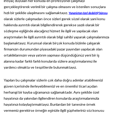
ihtiyaç duyulan her konuda en profesyonel çalışmayı
gerçekleştirerek verimli bir çalışma olmasını ve istenilen sonuçlara
hızlı bir şekilde ulaşılmasını sağlamaktayız.
Yunanistan özel dedektif bürosu
olarak sizlerle çalışmadan önce sizleri gerek sözel olarak yani konu
hakkında ayrıntılı olarak bilgilendirerek gerekse yazılı olarak bir
sözleşme eşliğinde alacağınız hizmet ile ilgili ve yapılacak olan
araştırmaları ile ilgili ayrıntılı olarak bilgi sahibi yaparak çalışmalarımıza
başlamaktayız. Kurumsal olarak birçok konuda bizimle çalışarak
firmanızın durumundan piyasadaki pazar payından yapılacak olan
ortaklıklarınızın veya yatırım yapmayı düşündüğünüz yeni bir iş
alanına kadar farklı farklı konularda sizlere araştırmalarımız ile
yardımcı olmakta ve tespitlerde bulunmaktayız.
Yapılan bu çalışmalar sizlerin çok daha doğru adımlar atabilmenizi
güven içerisinde ilerleyebilmenizi ve en önemlisi ticari açıdan
herhangi bir kayba uğramanızı sağlamaktadır. Aynı şekilde özel
hayatınızı da yakından ilgilendiren konularda araştırmalarımızla
hayatınızı kolaylaştırmaktayız. Bunlardan bir tanesine örnek
vermemiz gerekirse örneğin eşinizle ilgili şüpheleriniz söz konusu