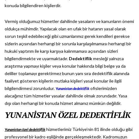
konuda bilgilendiren kişilerdir.
Vermiş olduğumuz hizmetler dahilinde yasaların ve kanunların önemi
oldukça mühimdir. Yapılacak olan en ufak bir hatanın yasal olarak
sorun teşkil edebileceği gibi uzmanlarımız gerek kendileri gerekse
sizlerin açısından herhangi bir sorunla karşılaşılmaması herhangi bir
hukuki yaptırım ile karşı karşıya kalınmaması açısından sizleri
bilgilendirmekte ve uyarmaktadır.
Dedektiflik
mesleği yalnızca
araştırma yapmayı kişiler veya konular hakkında bilgi belge ya da
deliller toplamayı gerektirmez bunun yanı sıra dedektiflik alanında
faaliyet gösteren kişilerin mutlaka kişileri yasal konular ile ilgili
bilgilendirmesi zorunludur.
ofislerimizden
Yunanistan dedektiflik
alacağınız tüm hizmetler yasalar dahilinde olmak zorundadır. Yasa
dışı olan herhangi bir konuda hizmet almanız mümkün değildir.
YUNANİSTAN ÖZEL DEDEKTİFLİK
hizmetlerimiz Türkiye’nin 81 ilinde olduğu gibi
Yunanistan özel dedektiflik
profesyonel bir kadro eşliğinde gerçekleşmektedir. Kadromuzun