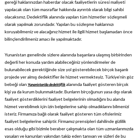
gereği haklarınızdan haberdar olacak faaliyetlerin süresi maliyeti
yapılacak olan tüm masraflar hakkında ayrıntılı olarak bilgi sahibi
olacaksınız. Dedektiflik alanında yapılan tüm hizmetler sözleşmeli
olarak yapılmak zorundadır. Yapılan bu sözleşme haklarınızı
koruyabilmeniz ve alacağınız hizmet ile ilgili hizmet başlamadan önce
bilinçlendirilmeniz amacı ile yapılmaktadır.
Yunanistan genelinde sizlere alanında başarılara ulaşmış birbirinden
değerli her konuda yardım alabileceğiniz yönlendirmeler de
bulunabilecek gerektiğinde size yol gösterebilecek birçok başarılı
projede yer almış dedektifler ile hizmet vermekteyiz. Türkiye’nin göz
bebeği olan
alanında faaliyet gösteren birçok
Yunanistan’da dedektiflik
kişi ya da kurum bulunmaktadır. Bunların birçoğunun yasa dışı olarak
faaliyet gösterdiklerini faaliyet belgelerinin olmadığını bu alanda
hizmet verebilmek için izin belgelerine sahip olmadıklarını bilmenizi
isteriz. Firmamıza bağlı olarak faaliyet gösteren tüm ofislerimiz
faaliyet belgelerine sahiptir. Firmamız prensipleri dahilinde gizlilik
esas olduğu gibi bizimle beraber çalışmakta olan tüm uzmanlarımızda
yasaları ve kanunları yakından takip eden tanıyan ve sizleri de bu