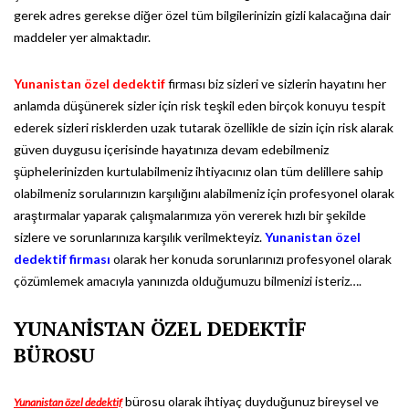
gerek adres gerekse diğer özel tüm bilgilerinizin gizli kalacağına dair
maddeler yer almaktadır.
Yunanistan özel dedektif
firması biz sizleri ve sizlerin hayatını her
anlamda düşünerek sizler için risk teşkil eden birçok konuyu tespit
ederek sizleri risklerden uzak tutarak özellikle de sizin için risk alarak
güven duygusu içerisinde hayatınıza devam edebilmeniz
şüphelerinizden kurtulabilmeniz ihtiyacınız olan tüm delillere sahip
olabilmeniz sorularınızın karşılığını alabilmeniz için profesyonel olarak
araştırmalar yaparak çalışmalarımıza yön vererek hızlı bir şekilde
sizlere ve sorunlarınıza karşılık verilmekteyiz.
Yunanistan özel
dedektif firması
olarak her konuda sorunlarınızı profesyonel olarak
çözümlemek amacıyla yanınızda olduğumuzu bilmenizi isteriz….
YUNANİSTAN ÖZEL DEDEKTİF
BÜROSU
bürosu olarak ihtiyaç duyduğunuz bireysel ve
Yunanistan özel dedektif