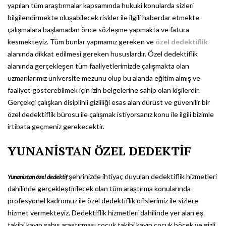
yapılan tüm araştırmalar kapsamında hukuki konularda sizleri
bilgilendirmekte oluşabilecek riskler ile ilgili haberdar etmekte
çalışmalara başlamadan önce sözleşme yapmakta ve fatura
kesmekteyiz. Tüm bunlar yapmamız gereken ve
özel dedektiflik
alanında dikkat edilmesi gereken hususlardır. Özel dedektiflik
alanında gerçekleşen tüm faaliyetlerimizde çalışmakta olan
uzmanlarımız üniversite mezunu olup bu alanda eğitim almış ve
faaliyet gösterebilmek için izin belgelerine sahip olan kişilerdir.
Gerçekçi çalışkan disiplinli gizliliği esas alan dürüst ve güvenilir bir
özel dedektiflik bürosu ile çalışmak istiyorsanız konu ile ilgili bizimle
irtibata geçmeniz gerekecektir.
YUNANİSTAN ÖZEL DEDEKTİF
şehrinizde ihtiyaç duyulan dedektiflik hizmetleri
Yunanistan özel dedektif
dahilinde gerçekleştirilecek olan tüm araştırma konularında
profesyonel kadromuz ile özel dedektiflik ofislerimiz ile sizlere
hizmet vermekteyiz. Dedektiflik hizmetleri dahilinde yer alan eş
takibi kayıp şahıs araştırması çocuk takibi kayıp çocuk böcek ve gizli