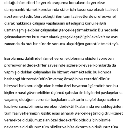
olduğu hizmetleri ile gerek araştırma konularında gerekse
danışmanlık hizmet konularında sizler için kusursuz olarak faaliyet
göstermektedir. Gerçekleştirilen tüm faaliyetlerde profesyonel
olarak hakkında çalışma yapılmasını istediğiniz konu ile ilgili
uzmanlaşmış ekipler çalışmaları gerçekleştirmektedir. Bu nedenle
çalışmalarımızın kusursuz olarak gerçekleştiği gibi eksiksiz ve aynı
zamanda da hızlı bir sürede sonuca ulaşıldığını garanti etmekteyiz.
Bürolarımız dahilinde hizmet veren ekiplerimiz ekipleri yöneten
profesyonel dedektifler sayesinde sizlere bireysel konularda da
yapmış oldukları çalışmaları ile hizmet vermektedir. bu konuda
herhangi bir tereddüdünüz varsa; örneğin bu tereddüdünüz
bireysel bir konu doğrudan benim özel hayatımı ilgilendirir ben bu
kişilere nasıl güvenebilirim üçüncü şahıslar ile bilgilerini paylaşırlarsa
yaşamış olduğum sorunlar başkalarına aktarılırsa gibi düşüncelere
kapılıyorsanız bilmeniz gereken dedektiflik alanında gerçekleştirilen
tüm faaliyetlerimizin gizlilik esas alınarak gerçekleştirildiğidir. Hizmet
vermekte olduğumuz alan özel dedektiflik olduğu için bizimle
paylaşmış olduğunuz tüm bilgiler ve bize aktarmış olduğunuz tüm