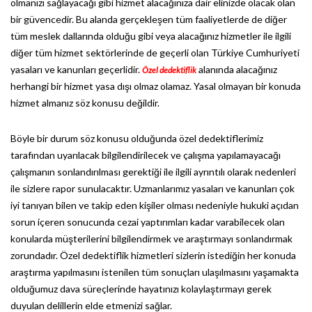
olmanızı sağlayacağı gibi hizmet alacağınıza dair elinizde olacak olan
bir güvencedir. Bu alanda gerçekleşen tüm faaliyetlerde de diğer
tüm meslek dallarında olduğu gibi veya alacağınız hizmetler ile ilgili
diğer tüm hizmet sektörlerinde de geçerli olan Türkiye Cumhuriyeti
yasaları ve kanunları geçerlidir.
alanında alacağınız
Özel dedektiflik
herhangi bir hizmet yasa dışı olmaz olamaz. Yasal olmayan bir konuda
hizmet almanız söz konusu değildir.
Böyle bir durum söz konusu olduğunda özel dedektiflerimiz
tarafından uyarılacak bilgilendirilecek ve çalışma yapılamayacağı
çalışmanın sonlandırılması gerektiği ile ilgili ayrıntılı olarak nedenleri
ile sizlere rapor sunulacaktır. Uzmanlarımız yasaları ve kanunları çok
iyi tanıyan bilen ve takip eden kişiler olması nedeniyle hukuki açıdan
sorun içeren sonucunda cezai yaptırımları kadar varabilecek olan
konularda müşterilerini bilgilendirmek ve araştırmayı sonlandırmak
zorundadır. Özel dedektiflik hizmetleri sizlerin istediğin her konuda
araştırma yapılmasını istenilen tüm sonuçları ulaşılmasını yaşamakta
olduğumuz dava süreçlerinde hayatınızı kolaylaştırmayı gerek
duyulan delillerin elde etmenizi sağlar.