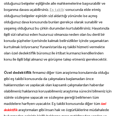
olduğunuz belgeler eşliğinde aile mahkemelerine başvurabilir ve
boşanma davası açabilirsiniz.
Eş takib
i
sonucunda elde etmiş
olduğunuz belgeler eşinizin sizi aldattığı yönünde ise açmış
olduğunuz dava konusunda bunları gerekçe olarak sunabilir ve
yaşamış olduğunuz bu çirkin durumdan kurtulabilirsiniz. Hayatınızla
ilgili sizi rahatsız eden huzursuz olmanıza neden olan bu denli bir
konuda şüpheler içerisinde kalmak belirsizlikler içinde yaşamaktan
kurtulmak istiyorsanız Yunanistan’da eş takibi hizmeti vermekte
olan özel dedektiflik büromuz ile irtibat kurmanız kendilerinden
konu ile ilgili bilgi almanız ve görüşme talep etmeniz gerekecektir.
Özel dedektiflik
firmamız diğer tüm araştırma konularında olduğu
gibi eş takibi konusunda da çalışmalara başlamadan önce
haklarınızdan ve yapılacak olan kapsamlı çalışmalardan haberdar
olabilmeniz haklarınızı koruyabilmeniz araştırma sürecini bilmeniz için
sizinle sözleşme yapacak ve sözleşme gereği belirlenen tüm
maddelere harfiyen uyacaktır. Eş takibi konusunda diğer tüm
özel
araştırmaları gibi insan hak ve özgürlüklerine müdahalede
dedektiflik
bulunmadan eşinizin kişilik haklarına zarar getirilmeden yapılan ve