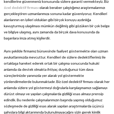
kendilerine güvenmeniz konusunda sizlere garanti vermekteyiz. Biz
özel dedektif firması
olarak beraber çalıştığımız araştırmalarınızı
gerçekleştiren uzmanlarımıza sonuna kadar güveniyoruz. Kendileri
alanlarının en iyileri oldukları gibi birçok konuyu aydınlığa
kavuşturmuş ulaşılması mümkün değilmiş gibi gözüken bir çok belge
ve bilgiye ulaşmış, aynı zamanda da birçok dava konusunda da
başarılara imza atmış kişilerdir.
Aynı şekilde firmamız bünyesinde faaliyet göstermekte olan uzman
avukatlarımızda mevcuttur. Kendileri de sizlere dedektiflerimiz ile
ortaklaşa hareket ederek ortak bir çalışma sonucunda hukuki
anlamda da destek olmakta ihtiyaç duyduğunuz tüm dava
süreçlerinizde yanınızda yer alarak yol göstermekte
yönlendirmelerde bulunmaktadır. Biz özel dedektif firması olarak her
anlamda sizlere yol göstermeyi doğrularla karşılaşmamızı sağlamayı
dürüst olmayı ve yapılan çalışmalarda gizliliği esas almayı prensip
edindik. Bu nedenle çalışmalarımızın başında yapmış olduğumuz
sözleşmede de gizliliği esas alarak yapılan araştırmalarda üçüncü
şahıslara bilgi aktarımında bulunulmayacağını sizin gerek kimlik