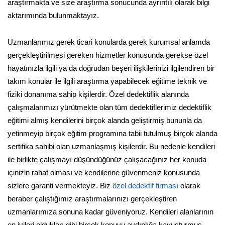
araştırmakta ve size araştırma sonucunda ayrıntılı olarak bilgi
aktarımında bulunmaktayız.
Uzmanlarımız gerek ticari konularda gerek kurumsal anlamda
gerçekleştirilmesi gereken hizmetler konusunda gerekse özel
hayatınızla ilgili ya da doğrudan beşeri ilişkilerinizi ilgilendiren bir
takım konular ile ilgili araştırma yapabilecek eğitime teknik ve
fiziki donanıma sahip kişilerdir. Özel dedektiflik alanında
çalışmalarımızı yürütmekte olan tüm dedektiflerimiz dedektiflik
eğitimi almış kendilerini birçok alanda geliştirmiş bununla da
yetinmeyip birçok eğitim programına tabii tutulmuş birçok alanda
sertifika sahibi olan uzmanlaşmış kişilerdir. Bu nedenle kendileri
ile birlikte çalışmayı düşündüğünüz çalışacağınız her konuda
içinizin rahat olması ve kendilerine güvenmeniz konusunda
sizlere garanti vermekteyiz. Biz
özel dedektif firması
olarak
beraber çalıştığımız araştırmalarınızı gerçekleştiren
uzmanlarımıza sonuna kadar güveniyoruz. Kendileri alanlarının
en iyileri oldukları gibi birçok konuyu aydınlığa kavuşturmuş