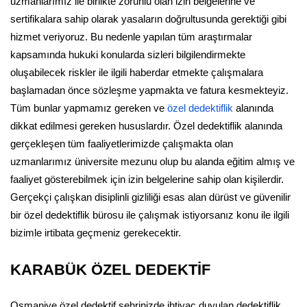
uzmanlarımız ile birlikte zorunlu olan izin belgelerine ve
sertifikalara sahip olarak yasaların doğrultusunda gerektiği gibi
hizmet veriyoruz. Bu nedenle yapılan tüm araştırmalar
kapsamında hukuki konularda sizleri bilgilendirmekte
oluşabilecek riskler ile ilgili haberdar etmekte çalışmalara
başlamadan önce sözleşme yapmakta ve fatura kesmekteyiz.
Tüm bunlar yapmamız gereken ve
özel dedektiflik
alanında
dikkat edilmesi gereken hususlardır. Özel dedektiflik alanında
gerçekleşen tüm faaliyetlerimizde çalışmakta olan
uzmanlarımız üniversite mezunu olup bu alanda eğitim almış ve
faaliyet gösterebilmek için izin belgelerine sahip olan kişilerdir.
Gerçekçi çalışkan disiplinli gizliliği esas alan dürüst ve güvenilir
bir özel dedektiflik bürosu ile çalışmak istiyorsanız konu ile ilgili
bizimle irtibata geçmeniz gerekecektir.
KARABÜK ÖZEL DEDEKTİF
Osmaniye özel dedektif şehrinizde ihtiyaç duyulan dedektiflik