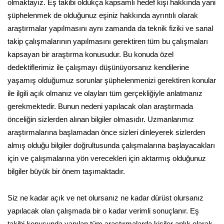
olmaktayız. Eş takibi oldukça kapsamlı hedef kişi hakkında yani
şüphelenmek de olduğunuz eşiniz hakkında ayrıntılı olarak
araştırmalar yapılmasını aynı zamanda da teknik fiziki ve sanal
takip çalışmalarının yapılmasını gerektiren tüm bu çalışmaları
kapsayan bir araştırma konusudur. Bu konuda özel
dedektiflerimiz ile çalışmayı düşünüyorsanız kendilerine
yaşamış olduğumuz sorunlar şüphelenmenizi gerektiren konular
ile ilgili açık olmanız ve olayları tüm gerçekliğiyle anlatmanız
gerekmektedir. Bunun nedeni yapılacak olan araştırmada
önceliğin sizlerden alınan bilgiler olmasıdır. Uzmanlarımız
araştırmalarına başlamadan önce sizleri dinleyerek sizlerden
almış olduğu bilgiler doğrultusunda çalışmalarına başlayacakları
için ve çalışmalarına yön verecekleri için aktarmış olduğunuz
bilgiler büyük bir önem taşımaktadır.
Siz ne kadar açık ve net olursanız ne kadar dürüst olursanız
yapılacak olan çalışmada bir o kadar verimli sonuçlanır. Eş
takibi konusunda yapılan tüm araştırmalarda kişiler anlık olarak