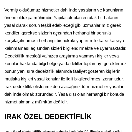
Vermiş olduğumuz hizmetler dahilinde yasaların ve kanunların
önemi oldukça mühimdir. Yapılacak olan en ufak bir hatanın
yasal olarak sorun teşkil edebileceği gibi uzmanlarımız gerek
kendileri gerekse sizlerin açısından herhangi bir sorunla
karşılaşılmaması herhangi bir hukuki yaptırım ile karşı karşıya
kalınmaması açısından sizleri bilgilendirmekte ve uyarmaktadır.
Dedektiflik mesleği yalnızca araştırma yapmayı kişiler veya
konular hakkında bilgi belge ya da deliller toplamayı gerektirmez
bunun yanı sıra dedektiflik alanında faaliyet gösteren kişilerin
mutlaka kişileri yasal konular ile ilgili bilgilendirmesi zorunludur.
Irak dedektiflik ofislerimizden alacağınız tüm hizmetler yasalar
dahilinde olmak zorundadır. Yasa dışı olan herhangi bir konuda
hizmet almanız mümkün değildir.
IRAK ÖZEL DEDEKTİFLİK
Irak özel dedektiflik hizmetlerimiz Irak’nin 81 ilinde olduğu gibi