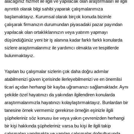
alacağınız hizmet ile ilgili ve yapılacak olan araştırmaları ile ilgili
ayrıntılı olarak bilgi sahibi yaparak çalışmalarımıza
başlamaktayız. Kurumsal olarak birçok konuda bizimle
çalışarak firmanızın durumundan piyasadaki pazar payından
yapılacak olan ortaklıklarınızın veya yatırım yapmayı
düşündüğünüz yeni bir iş alanına kadar farklı farklı konularda
sizlere araştırmalarımız ile yardımcı olmakta ve tespitlerde
bulunmaktayız.
Yapılan bu çalışmalar sizlerin çok daha doğru adımlar
atabilmenizi güven içerisinde ilerleyebilmenizi ve en önemlisi
ticari açıdan herhangi bir kayba uğramanızı sağlamaktadır. Aynı
şekilde özel hayatınızı da yakından ilgilendiren konularda
araştırmalarımızla hayatınızı kolaylaştırmaktayız. Bunlardan bir
tanesine örnek vermemiz gerekirse örneğin eşinizle ilgili
şüpheleriniz söz konusu ise veya yakın çevrenizden herhangi
bir kişi hakkında şüpheleriniz varsa bu kişi ile ilgili takip
çalışmaları yapılmakta ve yapılan çalışmalar doğrultusunda