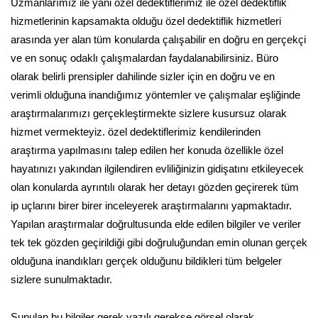
Uzmanlarımız ile yani özel dedektiflerimiz ile özel dedektiflik
hizmetlerinin kapsamakta olduğu özel dedektiflik hizmetleri
arasında yer alan tüm konularda çalışabilir en doğru en gerçekçi
ve en sonuç odaklı çalışmalardan faydalanabilirsiniz. Büro
olarak belirli prensipler dahilinde sizler için en doğru ve en
verimli olduğuna inandığımız yöntemler ve çalışmalar eşliğinde
araştırmalarımızı gerçekleştirmekte sizlere kusursuz olarak
hizmet vermekteyiz. özel dedektiflerimiz kendilerinden
araştırma yapılmasını talep edilen her konuda özellikle özel
hayatınızı yakından ilgilendiren evliliğinizin gidişatını etkileyecek
olan konularda ayrıntılı olarak her detayı gözden geçirerek tüm
ip uçlarını birer birer inceleyerek araştırmalarını yapmaktadır.
Yapılan araştırmalar doğrultusunda elde edilen bilgiler ve veriler
tek tek gözden geçirildiği gibi doğruluğundan emin olunan gerçek
olduğuna inandıkları gerçek olduğunu bildikleri tüm belgeler
sizlere sunulmaktadır.
Sunulan bu bilgiler gerek yazılı gerekse görsel olarak