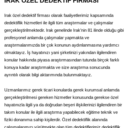
IRAK ÖZEL DEDEKTİF FİRMASI
Irak özel dedektif firması olarak faaliyetlerimiz kapsamında
dedektiflik hizmetleri ile ilgili tüm araştırmalar ve çalışmalar
gerçekleştirilmektedir. Irak genelinde Irak’nin 81 ilinde olduğu gibi
profesyonel anlamda çalışmalar yapmakta ve
araştırmalarımızda bir çok konunun aydınlanmasına yardımcı
olmaktayız. İş hayatınızı yani şirketinizi yakından ilgilendiren
konular hakkında piyasa araştırmasından tutunda birçok farklı
konuya kadar araştırmakta ve size araştırma sonucunda
ayrıntılı olarak bilgi aktarımında bulunmaktayız.
Uzmanlarımız gerek ticari konularda gerek kurumsal anlamda
gerçekleştirilmesi gereken hizmetler konusunda gerekse özel
hayatınızla ilgili ya da doğrudan beşeri ilişkilerinizi ilgilendiren bir
takım konular ile ilgili araştırma yapabilecek eğitime teknik ve
fiziki donanıma sahip kişilerdir. Özel dedektiflik alanında
çalışmalarımızı yürütmekte olan tüm dedektiflerimiz dedektiflik