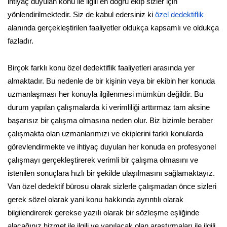
ihtiyaç duyulan konu ile ilgili en doğru ekip sizler için
yönlendirilmektedir. Siz de kabul edersiniz ki
özel dedektiflik
alanında gerçekleştirilen faaliyetler oldukça kapsamlı ve oldukça
fazladır.
Birçok farklı konu özel dedektiflik faaliyetleri arasında yer
almaktadır. Bu nedenle de bir kişinin veya bir ekibin her konuda
uzmanlaşması her konuyla ilgilenmesi mümkün değildir. Bu
durum yapılan çalışmalarda ki verimliliği arttırmaz tam aksine
başarısız bir çalışma olmasına neden olur. Biz bizimle beraber
çalışmakta olan uzmanlarımızı ve ekiplerini farklı konularda
görevlendirmekte ve ihtiyaç duyulan her konuda en profesyonel
çalışmayı gerçekleştirerek verimli bir çalışma olmasını ve
istenilen sonuçlara hızlı bir şekilde ulaşılmasını sağlamaktayız.
Van özel dedektif bürosu olarak sizlerle çalışmadan önce sizleri
gerek sözel olarak yani konu hakkında ayrıntılı olarak
bilgilendirerek gerekse yazılı olarak bir sözleşme eşliğinde
alacağınız hizmet ile ilgili ve yapılacak olan araştırmaları ile ilgili