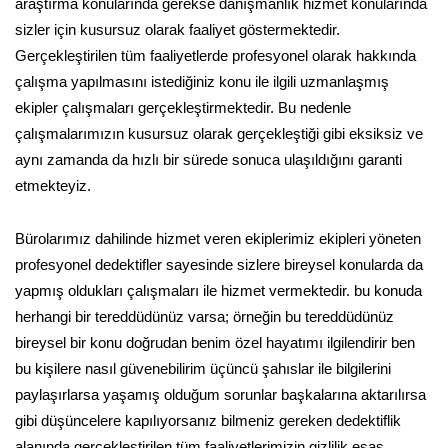
araştırma konularında gerekse danışmanlık hizmet konularında
sizler için kusursuz olarak faaliyet göstermektedir.
Gerçekleştirilen tüm faaliyetlerde profesyonel olarak hakkında
çalışma yapılmasını istediğiniz konu ile ilgili uzmanlaşmış
ekipler çalışmaları gerçekleştirmektedir. Bu nedenle
çalışmalarımızın kusursuz olarak gerçekleştiği gibi eksiksiz ve
aynı zamanda da hızlı bir sürede sonuca ulaşıldığını garanti
etmekteyiz.
Bürolarımız dahilinde hizmet veren ekiplerimiz ekipleri yöneten
profesyonel dedektifler sayesinde sizlere bireysel konularda da
yapmış oldukları çalışmaları ile hizmet vermektedir. bu konuda
herhangi bir tereddüdünüz varsa; örneğin bu tereddüdünüz
bireysel bir konu doğrudan benim özel hayatımı ilgilendirir ben
bu kişilere nasıl güvenebilirim üçüncü şahıslar ile bilgilerini
paylaşırlarsa yaşamış olduğum sorunlar başkalarına aktarılırsa
gibi düşüncelere kapılıyorsanız bilmeniz gereken dedektiflik
alanında gerçekleştirilen tüm faaliyetlerimizin gizlilik esas