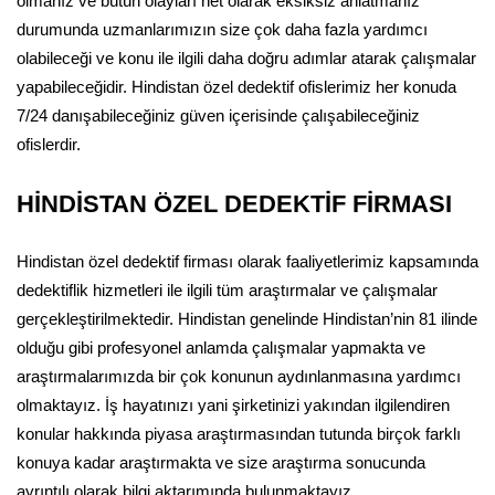
olmanız ve bütün olayları net olarak eksiksiz anlatmanız
durumunda uzmanlarımızın size çok daha fazla yardımcı
olabileceği ve konu ile ilgili daha doğru adımlar atarak çalışmalar
yapabileceğidir. Hindistan özel dedektif ofislerimiz her konuda
7/24 danışabileceğiniz güven içerisinde çalışabileceğiniz
ofislerdir.
HİNDİSTAN ÖZEL DEDEKTİF FİRMASI
Hindistan özel dedektif firması olarak faaliyetlerimiz kapsamında
dedektiflik hizmetleri ile ilgili tüm araştırmalar ve çalışmalar
gerçekleştirilmektedir. Hindistan genelinde Hindistan’nin 81 ilinde
olduğu gibi profesyonel anlamda çalışmalar yapmakta ve
araştırmalarımızda bir çok konunun aydınlanmasına yardımcı
olmaktayız. İş hayatınızı yani şirketinizi yakından ilgilendiren
konular hakkında piyasa araştırmasından tutunda birçok farklı
konuya kadar araştırmakta ve size araştırma sonucunda
ayrıntılı olarak bilgi aktarımında bulunmaktayız.