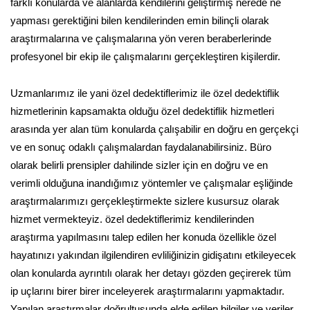
farklı konularda ve alanlarda kendilerini geliştirmiş nerede ne
yapması gerektiğini bilen kendilerinden emin bilinçli olarak
araştırmalarına ve çalışmalarına yön veren beraberlerinde
profesyonel bir ekip ile çalışmalarını gerçekleştiren kişilerdir.
Uzmanlarımız ile yani özel dedektiflerimiz ile özel dedektiflik
hizmetlerinin kapsamakta olduğu özel dedektiflik hizmetleri
arasında yer alan tüm konularda çalışabilir en doğru en gerçekçi
ve en sonuç odaklı çalışmalardan faydalanabilirsiniz. Büro
olarak belirli prensipler dahilinde sizler için en doğru ve en
verimli olduğuna inandığımız yöntemler ve çalışmalar eşliğinde
araştırmalarımızı gerçekleştirmekte sizlere kusursuz olarak
hizmet vermekteyiz. özel dedektiflerimiz kendilerinden
araştırma yapılmasını talep edilen her konuda özellikle özel
hayatınızı yakından ilgilendiren evliliğinizin gidişatını etkileyecek
olan konularda ayrıntılı olarak her detayı gözden geçirerek tüm
ip uçlarını birer birer inceleyerek araştırmalarını yapmaktadır.
Yapılan araştırmalar doğrultusunda elde edilen bilgiler ve veriler