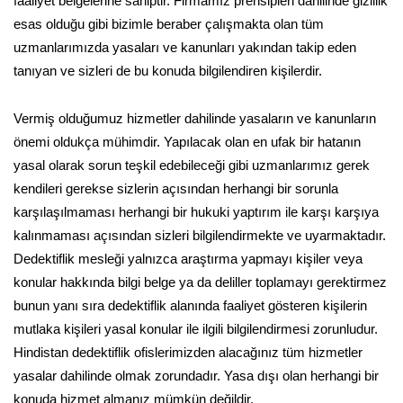
faaliyet belgelerine sahiptir. Firmamız prensipleri dahilinde gizlilik
esas olduğu gibi bizimle beraber çalışmakta olan tüm
uzmanlarımızda yasaları ve kanunları yakından takip eden
tanıyan ve sizleri de bu konuda bilgilendiren kişilerdir.
Vermiş olduğumuz hizmetler dahilinde yasaların ve kanunların
önemi oldukça mühimdir. Yapılacak olan en ufak bir hatanın
yasal olarak sorun teşkil edebileceği gibi uzmanlarımız gerek
kendileri gerekse sizlerin açısından herhangi bir sorunla
karşılaşılmaması herhangi bir hukuki yaptırım ile karşı karşıya
kalınmaması açısından sizleri bilgilendirmekte ve uyarmaktadır.
Dedektiflik mesleği yalnızca araştırma yapmayı kişiler veya
konular hakkında bilgi belge ya da deliller toplamayı gerektirmez
bunun yanı sıra dedektiflik alanında faaliyet gösteren kişilerin
mutlaka kişileri yasal konular ile ilgili bilgilendirmesi zorunludur.
Hindistan dedektiflik ofislerimizden alacağınız tüm hizmetler
yasalar dahilinde olmak zorundadır. Yasa dışı olan herhangi bir
konuda hizmet almanız mümkün değildir.