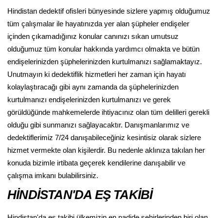
Hindistan dedektif ofisleri bünyesinde sizlere yapmış olduğumuz
tüm çalışmalar ile hayatınızda yer alan şüpheler endişeler
içinden çıkamadığınız konular canınızı sıkan umutsuz
olduğumuz tüm konular hakkında yardımcı olmakta ve bütün
endişelerinizden şüphelerinizden kurtulmanızı sağlamaktayız.
Unutmayın ki dedektiflik hizmetleri her zaman için hayatı
kolaylaştıracağı gibi aynı zamanda da şüphelerinizden
kurtulmanızı endişelerinizden kurtulmanızı ve gerek
görüldüğünde mahkemelerde ihtiyacınız olan tüm delilleri gerekli
olduğu gibi sunmanızı sağlayacaktır. Danışmanlarımız ve
dedektiflerimiz 7/24 danışabileceğiniz kesintisiz olarak sizlere
hizmet vermekte olan kişilerdir. Bu nedenle aklınıza takılan her
konuda bizimle irtibata geçerek kendilerine danışabilir ve
çalışma imkanı bulabilirsiniz.
HİNDİSTAN'DA EŞ TAKİBİ
Hindistan'da eş takibi ülkemizin en nadide şehirlerinden biri olan