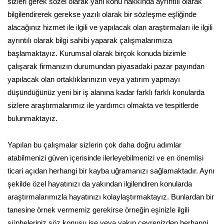
sizleri gerek sözel olarak yani konu hakkında ayrıntılı olarak
bilgilendirerek gerekse yazılı olarak bir sözleşme eşliğinde
alacağınız hizmet ile ilgili ve yapılacak olan araştırmaları ile ilgili
ayrıntılı olarak bilgi sahibi yaparak çalışmalarımıza
başlamaktayız. Kurumsal olarak birçok konuda bizimle
çalışarak firmanızın durumundan piyasadaki pazar payından
yapılacak olan ortaklıklarınızın veya yatırım yapmayı
düşündüğünüz yeni bir iş alanına kadar farklı farklı konularda
sizlere araştırmalarımız ile yardımcı olmakta ve tespitlerde
bulunmaktayız.
Yapılan bu çalışmalar sizlerin çok daha doğru adımlar
atabilmenizi güven içerisinde ilerleyebilmenizi ve en önemlisi
ticari açıdan herhangi bir kayba uğramanızı sağlamaktadır. Aynı
şekilde özel hayatınızı da yakından ilgilendiren konularda
araştırmalarımızla hayatınızı kolaylaştırmaktayız. Bunlardan bir
tanesine örnek vermemiz gerekirse örneğin eşinizle ilgili
şüpheleriniz söz konusu ise veya yakın çevrenizden herhangi