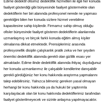
Edirne dedektif ofisimiz dedektiflik hizmetleri ile ilgili her konuda
faaliyet gösterdiği gibi bünyesinde faaliyet göstermekte olan
dedektiflerin her biri alanında profesyonel nerede ne yapması
gerektiğini bilen her konuda sizlere hizmet verebilme
kapasitesine sahip kişilerdir. Firmamız sahip olmuş olduğu
ofisler bünyesinde faaliyet gösteren dedektiflerin alanlarında
uzmanlaşmış ve birçok farklı konuda eğitim almış kişiler
olmalarına dikkat etmektedir. Prensiplerimiz arasında
profesyonellik disiplin çalışkanlık pratik zeka ve her şeyden
önemlisi dedektiflik alanında gerekli olan gizlilik esası yer
almaktadır. Edirne ilinde dedektiflik alanında ihtiyaç duyduğunuz
her konuda uzmanlarımız ile çalışabilir kendilerine danışabilir
gerekli gördüğünüz her konu hakkında araştırma yapmalarını
talep edebilirsiniz. Yalnızca bilmeniz gereken yasal olmayan
herhangi bir konu hakkında ya da hukuki bir yaptırımla
karşılaşılacak olan bir konu hakkında dedektiflerimiz tarafından
faaliyet gösterilmeyecek ve sizinle anlaşma yapılmayacaktır.