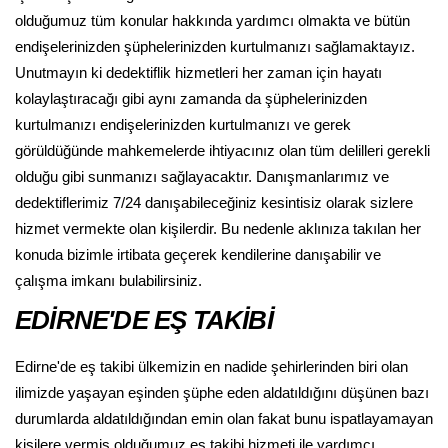
olduğumuz tüm konular hakkında yardımcı olmakta ve bütün
endişelerinizden şüphelerinizden kurtulmanızı sağlamaktayız.
Unutmayın ki dedektiflik hizmetleri her zaman için hayatı
kolaylaştıracağı gibi aynı zamanda da şüphelerinizden
kurtulmanızı endişelerinizden kurtulmanızı ve gerek
görüldüğünde mahkemelerde ihtiyacınız olan tüm delilleri gerekli
olduğu gibi sunmanızı sağlayacaktır. Danışmanlarımız ve
dedektiflerimiz 7/24 danışabileceğiniz kesintisiz olarak sizlere
hizmet vermekte olan kişilerdir. Bu nedenle aklınıza takılan her
konuda bizimle irtibata geçerek kendilerine danışabilir ve
çalışma imkanı bulabilirsiniz.
EDİRNE'DE EŞ TAKİBİ
Edirne'de eş takibi ülkemizin en nadide şehirlerinden biri olan
ilimizde yaşayan eşinden şüphe eden aldatıldığını düşünen bazı
durumlarda aldatıldığından emin olan fakat bunu ispatlayamayan
kişilere vermiş olduğumuz eş takibi hizmeti ile yardımcı