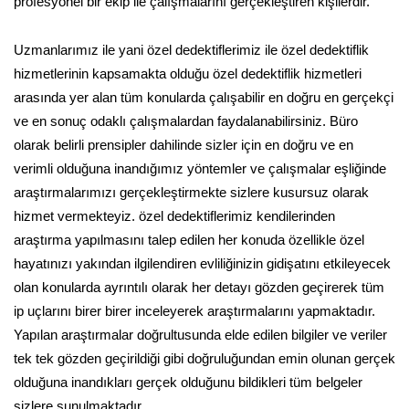
profesyonel bir ekip ile çalışmalarını gerçekleştiren kişilerdir.
Uzmanlarımız ile yani özel dedektiflerimiz ile özel dedektiflik
hizmetlerinin kapsamakta olduğu özel dedektiflik hizmetleri
arasında yer alan tüm konularda çalışabilir en doğru en gerçekçi
ve en sonuç odaklı çalışmalardan faydalanabilirsiniz. Büro
olarak belirli prensipler dahilinde sizler için en doğru ve en
verimli olduğuna inandığımız yöntemler ve çalışmalar eşliğinde
araştırmalarımızı gerçekleştirmekte sizlere kusursuz olarak
hizmet vermekteyiz. özel dedektiflerimiz kendilerinden
araştırma yapılmasını talep edilen her konuda özellikle özel
hayatınızı yakından ilgilendiren evliliğinizin gidişatını etkileyecek
olan konularda ayrıntılı olarak her detayı gözden geçirerek tüm
ip uçlarını birer birer inceleyerek araştırmalarını yapmaktadır.
Yapılan araştırmalar doğrultusunda elde edilen bilgiler ve veriler
tek tek gözden geçirildiği gibi doğruluğundan emin olunan gerçek
olduğuna inandıkları gerçek olduğunu bildikleri tüm belgeler
sizlere sunulmaktadır.