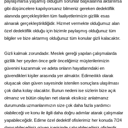
paylaşırlarsa yaşamış olduğum sorunlar başkalarına aktarılırsa
gibi düşüncelere kapılıyorsanız bilmeniz gereken dedektiflik
alanında gerçekleştirilen tüm faaliyetlerimizin gizlilik esas
alınarak gerçekleştirildiğidir. Hizmet vermekte olduğumuz alan
özel dedektiflik olduğu için bizimle paylaşmış olduğunuz tüm
bilgiler ve bize aktarmış olduğunuz tüm konular gizli kalacaktır.
Gizli kalmak zorundadır. Meslek gereği yapılan çalışmalarda
gizlilik her şeyden önce gelir önceliğimiz müşterilerimizin
güvenini kazanmak ve adeta onların hayatlarındaki en
güvendikleri kişiler arasında yer almaktır. Edirneılıklı olarak
oluşacak olan güven sayesinde istenilen sonuçlara ulaşılması
çok daha kolay olacaktır. Bunun nedeni ise sizlerin bize açık
olmanız ve bütün olayları net olarak eksiksiz anlatmanız
durumunda uzmanlarımızın size çok daha fazla yardımcı
olabileceği ve konu ile ilgili daha doğru adımlar atarak çalışmalar
yapabileceğidir. Edirne özel dedektif ofislerimiz her konuda 7/24
danışabileceğiniz güven içerisinde çalışabileceğiniz ofislerdir.