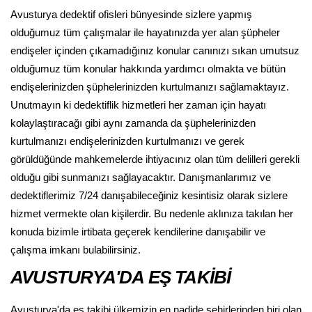
Avusturya dedektif ofisleri bünyesinde sizlere yapmış
olduğumuz tüm çalışmalar ile hayatınızda yer alan şüpheler
endişeler içinden çıkamadığınız konular canınızı sıkan umutsuz
olduğumuz tüm konular hakkında yardımcı olmakta ve bütün
endişelerinizden şüphelerinizden kurtulmanızı sağlamaktayız.
Unutmayın ki dedektiflik hizmetleri her zaman için hayatı
kolaylaştıracağı gibi aynı zamanda da şüphelerinizden
kurtulmanızı endişelerinizden kurtulmanızı ve gerek
görüldüğünde mahkemelerde ihtiyacınız olan tüm delilleri gerekli
olduğu gibi sunmanızı sağlayacaktır. Danışmanlarımız ve
dedektiflerimiz 7/24 danışabileceğiniz kesintisiz olarak sizlere
hizmet vermekte olan kişilerdir. Bu nedenle aklınıza takılan her
konuda bizimle irtibata geçerek kendilerine danışabilir ve
çalışma imkanı bulabilirsiniz.
AVUSTURYA'DA EŞ TAKİBİ
Avusturya'da eş takibi ülkemizin en nadide şehirlerinden biri olan