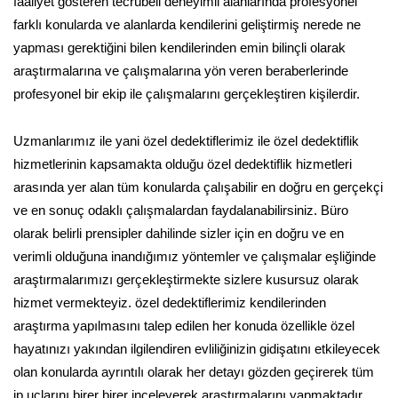
faaliyet gösteren tecrübeli deneyimli alanlarında profesyonel
farklı konularda ve alanlarda kendilerini geliştirmiş nerede ne
yapması gerektiğini bilen kendilerinden emin bilinçli olarak
araştırmalarına ve çalışmalarına yön veren beraberlerinde
profesyonel bir ekip ile çalışmalarını gerçekleştiren kişilerdir.
Uzmanlarımız ile yani özel dedektiflerimiz ile özel dedektiflik
hizmetlerinin kapsamakta olduğu özel dedektiflik hizmetleri
arasında yer alan tüm konularda çalışabilir en doğru en gerçekçi
ve en sonuç odaklı çalışmalardan faydalanabilirsiniz. Büro
olarak belirli prensipler dahilinde sizler için en doğru ve en
verimli olduğuna inandığımız yöntemler ve çalışmalar eşliğinde
araştırmalarımızı gerçekleştirmekte sizlere kusursuz olarak
hizmet vermekteyiz. özel dedektiflerimiz kendilerinden
araştırma yapılmasını talep edilen her konuda özellikle özel
hayatınızı yakından ilgilendiren evliliğinizin gidişatını etkileyecek
olan konularda ayrıntılı olarak her detayı gözden geçirerek tüm
ip uçlarını birer birer inceleyerek araştırmalarını yapmaktadır.