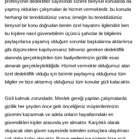
profesyonel dedektifler sayesinde sizlere bireysel konularda da
yapmış oldukları çalışmaları ile hizmet vermektedir. bu konuda
herhangi bir tereddüdünüz varsa; örneğin bu tereddüdünüz
bireysel bir konu doğrudan benim özel hayatımı ilgilendirir ben
bu kişilere nasıl güvenebilirim üçüncü şahıslar ile bilgilerini
paylaşırlarsa yaşamış olduğum sorunlar başkalarına aktarılırsa
gibi düşüncelere kapılıyorsanız bilmeniz gereken dedektiflik
alanında gerçekleştirilen tüm faaliyetlerimizin gizlilik esas
alınarak gerçekleştirildiğidir. Hizmet vermekte olduğumuz alan
özel dedektiflik olduğu için bizimle paylaşmış olduğunuz tüm
bilgiler ve bize aktarmış olduğunuz tüm konular gizli kalacaktır.
Gizli kalmak zorundadır. Meslek gereği yapılan çalışmalarda
gizlilik her şeyden önce gelir önceliğimiz müşterilerimizin
güvenini kazanmak ve adeta onların hayatlarındaki en
güvendikleri kişiler arasında yer almaktır. Karşılıklı olarak
oluşacak olan güven sayesinde istenilen sonuçlara ulaşılması
çok daha kolay olacaktır. Bunun nedeni ise sizlerin bize açık