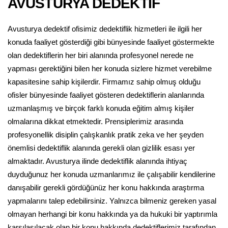
AVUSTURYA DEDEKTİF
Avusturya dedektif ofisimiz dedektiflik hizmetleri ile ilgili her
konuda faaliyet gösterdiği gibi bünyesinde faaliyet göstermekte
olan dedektiflerin her biri alanında profesyonel nerede ne
yapması gerektiğini bilen her konuda sizlere hizmet verebilme
kapasitesine sahip kişilerdir. Firmamız sahip olmuş olduğu
ofisler bünyesinde faaliyet gösteren dedektiflerin alanlarında
uzmanlaşmış ve birçok farklı konuda eğitim almış kişiler
olmalarına dikkat etmektedir. Prensiplerimiz arasında
profesyonellik disiplin çalışkanlık pratik zeka ve her şeyden
önemlisi dedektiflik alanında gerekli olan gizlilik esası yer
almaktadır. Avusturya ilinde dedektiflik alanında ihtiyaç
duyduğunuz her konuda uzmanlarımız ile çalışabilir kendilerine
danışabilir gerekli gördüğünüz her konu hakkında araştırma
yapmalarını talep edebilirsiniz. Yalnızca bilmeniz gereken yasal
olmayan herhangi bir konu hakkında ya da hukuki bir yaptırımla
karşılaşılacak olan bir konu hakkında dedektiflerimiz tarafından