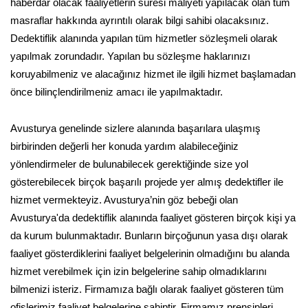
haberdar olacak faaliyetlerin süresi maliyeti yapılacak olan tüm
masraflar hakkında ayrıntılı olarak bilgi sahibi olacaksınız.
Dedektiflik alanında yapılan tüm hizmetler sözleşmeli olarak
yapılmak zorundadır. Yapılan bu sözleşme haklarınızı
koruyabilmeniz ve alacağınız hizmet ile ilgili hizmet başlamadan
önce bilinçlendirilmeniz amacı ile yapılmaktadır.
Avusturya genelinde sizlere alanında başarılara ulaşmış
birbirinden değerli her konuda yardım alabileceğiniz
yönlendirmeler de bulunabilecek gerektiğinde size yol
gösterebilecek birçok başarılı projede yer almış dedektifler ile
hizmet vermekteyiz. Avusturya’nin göz bebeği olan
Avusturya'da dedektiflik alanında faaliyet gösteren birçok kişi ya
da kurum bulunmaktadır. Bunların birçoğunun yasa dışı olarak
faaliyet gösterdiklerini faaliyet belgelerinin olmadığını bu alanda
hizmet verebilmek için izin belgelerine sahip olmadıklarını
bilmenizi isteriz. Firmamıza bağlı olarak faaliyet gösteren tüm
ofislerimiz faaliyet belgelerine sahiptir. Firmamız prensipleri