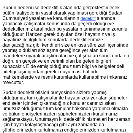
Bunun nedeni ise dedektiflik alanında gerçekleştirilecek
bütün faaliyetlerin yasal olarak yapılması gerektiği Sudan
Cumhuriyeti yasaları ve kanunlarının
alanında
dedektif
yapılacak çalışmalar konusunda da geçerli olduğu ve
dedektiflerimiz tarafından bu yasaların tanınmasının zorunlu
olduğudur. Haricen gerek duyulan özel hayatınız ve iş
hayatınız ile ilgili tüm konularda dedektiflerimize
danışacağınız gibi kendileri size en kısa süre zarfı içerisinde
yapmış oldukları sözleşme gereğince yer alan tüm
maddelere uyarak araştırmaları ve çalışmaları sonucunda en
doğru en gerçek ve en verimli olan belgeleri bilgileri
sunacaktır. Elde etmiş olduğunuz tüm bilgi ve belgeler delil
niteliği taşıdığından gerekli duyulması halinde
mahkemelerde ve resmi kurumlarda kullanabilme imkanınız
mevcuttur.
Sudan dedektif ofisleri bünyesinde sizlere yapmış
olduğumuz tüm çalışmalar ile hayatınızda yer alan şüpheler
endişeler içinden çıkamadığınız konular canınızı sıkan
umutsuz olduğumuz tüm konular hakkında yardımcı olmakta
ve bütün endişelerinizden şüphelerinizden kurtulmanızı
sağlamaktayız. Unutmayın ki dedektiflik hizmetleri her zaman
için hayatı kolaylaştıracağı gibi aynı zamanda da
şüphelerinizden kurtulmanızı endişelerinizden kurtulmanızı