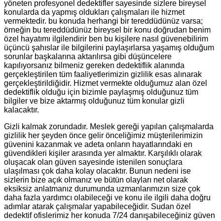
yöneten profesyonel dedektifler sayesinde sizlere bireysel
konularda da yapmış oldukları çalışmaları ile hizmet
vermektedir. bu konuda herhangi bir tereddüdünüz varsa;
örneğin bu tereddüdünüz bireysel bir konu doğrudan benim
özel hayatımı ilgilendirir ben bu kişilere nasıl güvenebilirim
üçüncü şahıslar ile bilgilerini paylaşırlarsa yaşamış olduğum
sorunlar başkalarına aktarılırsa gibi düşüncelere
kapılıyorsanız bilmeniz gereken dedektiflik alanında
gerçekleştirilen tüm faaliyetlerimizin gizlilik esas alınarak
gerçekleştirildiğidir. Hizmet vermekte olduğumuz alan özel
dedektiflik olduğu için bizimle paylaşmış olduğunuz tüm
bilgiler ve bize aktarmış olduğunuz tüm konular gizli
kalacaktır.
Gizli kalmak zorundadır. Meslek gereği yapılan çalışmalarda
gizlilik her şeyden önce gelir önceliğimiz müşterilerimizin
güvenini kazanmak ve adeta onların hayatlarındaki en
güvendikleri kişiler arasında yer almaktır. Karşılıklı olarak
oluşacak olan güven sayesinde istenilen sonuçlara
ulaşılması çok daha kolay olacaktır. Bunun nedeni ise
sizlerin bize açık olmanız ve bütün olayları net olarak
eksiksiz anlatmanız durumunda uzmanlarımızın size çok
daha fazla yardımcı olabileceği ve konu ile ilgili daha doğru
adımlar atarak çalışmalar yapabileceğidir. Sudan özel
dedektif ofislerimiz her konuda 7/24 danışabileceğiniz güven