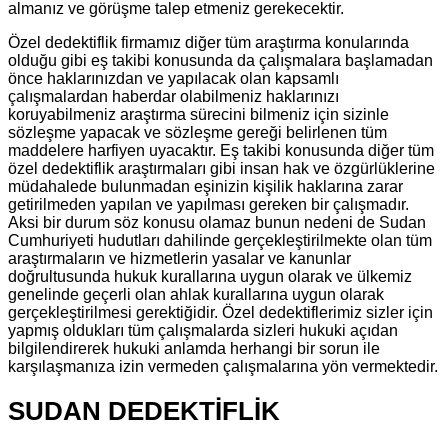
almanız ve görüşme talep etmeniz gerekecektir.
Özel dedektiflik firmamız diğer tüm araştırma konularında
olduğu gibi eş takibi konusunda da çalışmalara başlamadan
önce haklarınızdan ve yapılacak olan kapsamlı
çalışmalardan haberdar olabilmeniz haklarınızı
koruyabilmeniz araştırma sürecini bilmeniz için sizinle
sözleşme yapacak ve sözleşme gereği belirlenen tüm
maddelere harfiyen uyacaktır. Eş takibi konusunda diğer tüm
özel dedektiflik araştırmaları gibi insan hak ve özgürlüklerine
müdahalede bulunmadan eşinizin kişilik haklarına zarar
getirilmeden yapılan ve yapılması gereken bir çalışmadır.
Aksi bir durum söz konusu olamaz bunun nedeni de Sudan
Cumhuriyeti hudutları dahilinde gerçekleştirilmekte olan tüm
araştırmaların ve hizmetlerin yasalar ve kanunlar
doğrultusunda hukuk kurallarına uygun olarak ve ülkemiz
genelinde geçerli olan ahlak kurallarına uygun olarak
gerçekleştirilmesi gerektiğidir. Özel dedektiflerimiz sizler için
yapmış oldukları tüm çalışmalarda sizleri hukuki açıdan
bilgilendirerek hukuki anlamda herhangi bir sorun ile
karşılaşmanıza izin vermeden çalışmalarına yön vermektedir.
SUDAN DEDEKTİFLİK