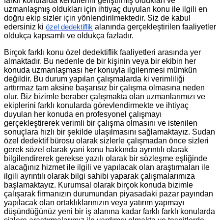
farklı konularda kendilerini geliştirmiş oldukları ve
uzmanlaşmış oldukları için ihtiyaç duyulan konu ile ilgili en
doğru ekip sizler için yönlendirilmektedir. Siz de kabul
edersiniz ki
alanında gerçekleştirilen faaliyetler
özel dedektiflik
oldukça kapsamlı ve oldukça fazladır.
Birçok farklı konu özel dedektiflik faaliyetleri arasında yer
almaktadır. Bu nedenle de bir kişinin veya bir ekibin her
konuda uzmanlaşması her konuyla ilgilenmesi mümkün
değildir. Bu durum yapılan çalışmalarda ki verimliliği
arttırmaz tam aksine başarısız bir çalışma olmasına neden
olur. Biz bizimle beraber çalışmakta olan uzmanlarımızı ve
ekiplerini farklı konularda görevlendirmekte ve ihtiyaç
duyulan her konuda en profesyonel çalışmayı
gerçekleştirerek verimli bir çalışma olmasını ve istenilen
sonuçlara hızlı bir şekilde ulaşılmasını sağlamaktayız. Sudan
özel dedektif bürosu olarak sizlerle çalışmadan önce sizleri
gerek sözel olarak yani konu hakkında ayrıntılı olarak
bilgilendirerek gerekse yazılı olarak bir sözleşme eşliğinde
alacağınız hizmet ile ilgili ve yapılacak olan araştırmaları ile
ilgili ayrıntılı olarak bilgi sahibi yaparak çalışmalarımıza
başlamaktayız. Kurumsal olarak birçok konuda bizimle
çalışarak firmanızın durumundan piyasadaki pazar payından
yapılacak olan ortaklıklarınızın veya yatırım yapmayı
düşündüğünüz yeni bir iş alanına kadar farklı farklı konularda