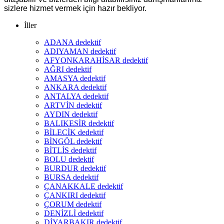
sizlere hizmet vermek için hazır bekliyor.
İller
ADANA dedektif
ADIYAMAN dedektif
AFYONKARAHİSAR dedektif
AĞRI dedektif
AMASYA dedektif
ANKARA dedektif
ANTALYA dedektif
ARTVİN dedektif
AYDIN dedektif
BALIKESİR dedektif
BİLECİK dedektif
BİNGÖL dedektif
BİTLİS dedektif
BOLU dedektif
BURDUR dedektif
BURSA dedektif
ÇANAKKALE dedektif
ÇANKIRI dedektif
ÇORUM dedektif
DENİZLİ dedektif
DİYARBAKIR dedektif