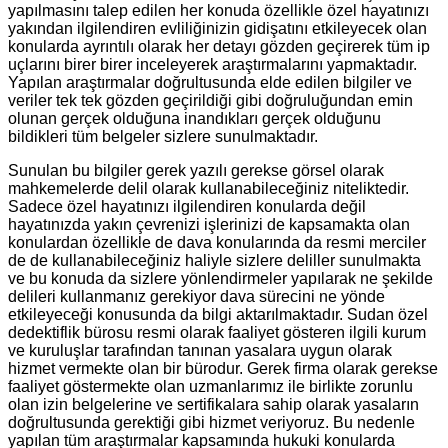
yapılmasını talep edilen her konuda özellikle özel hayatınızı
yakından ilgilendiren evliliğinizin gidişatını etkileyecek olan
konularda ayrıntılı olarak her detayı gözden geçirerek tüm ip
uçlarını birer birer inceleyerek araştırmalarını yapmaktadır.
Yapılan araştırmalar doğrultusunda elde edilen bilgiler ve
veriler tek tek gözden geçirildiği gibi doğruluğundan emin
olunan gerçek olduğuna inandıkları gerçek olduğunu
bildikleri tüm belgeler sizlere sunulmaktadır.
Sunulan bu bilgiler gerek yazılı gerekse görsel olarak
mahkemelerde delil olarak kullanabileceğiniz niteliktedir.
Sadece özel hayatınızı ilgilendiren konularda değil
hayatınızda yakın çevrenizi işlerinizi de kapsamakta olan
konulardan özellikle de dava konularında da resmi merciler
de de kullanabileceğiniz haliyle sizlere deliller sunulmakta
ve bu konuda da sizlere yönlendirmeler yapılarak ne şekilde
delileri kullanmanız gerekiyor dava sürecini ne yönde
etkileyeceği konusunda da bilgi aktarılmaktadır. Sudan özel
dedektiflik bürosu resmi olarak faaliyet gösteren ilgili kurum
ve kuruluşlar tarafından tanınan yasalara uygun olarak
hizmet vermekte olan bir bürodur. Gerek firma olarak gerekse
faaliyet göstermekte olan uzmanlarımız ile birlikte zorunlu
olan izin belgelerine ve sertifikalara sahip olarak yasaların
doğrultusunda gerektiği gibi hizmet veriyoruz. Bu nedenle
yapılan tüm araştırmalar kapsamında hukuki konularda