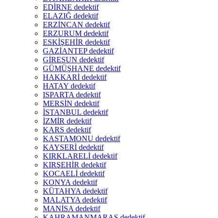
EDİRNE dedektif
ELAZIĞ dedektif
ERZİNCAN dedektif
ERZURUM dedektif
ESKİŞEHİR dedektif
GAZİANTEP dedektif
GİRESUN dedektif
GÜMÜŞHANE dedektif
HAKKARİ dedektif
HATAY dedektif
ISPARTA dedektif
MERSİN dedektif
İSTANBUL dedektif
İZMİR dedektif
KARS dedektif
KASTAMONU dedektif
KAYSERİ dedektif
KIRKLARELİ dedektif
KIRŞEHİR dedektif
KOCAELİ dedektif
KONYA dedektif
KÜTAHYA dedektif
MALATYA dedektif
MANİSA dedektif
KAHRAMANMARAŞ dedektif