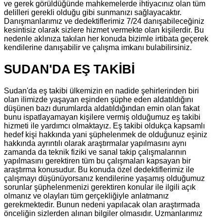
ve gerek görüldüğünde mahkemelerde ihtiyacınız olan tüm
delilleri gerekli olduğu gibi sunmanızı sağlayacaktır.
Danışmanlarımız ve dedektiflerimiz 7/24 danışabileceğiniz
kesintisiz olarak sizlere hizmet vermekte olan kişilerdir. Bu
nedenle aklınıza takılan her konuda bizimle irtibata geçerek
kendilerine danışabilir ve çalışma imkanı bulabilirsiniz.
SUDAN'DA EŞ TAKİBİ
Sudan'da eş takibi ülkemizin en nadide şehirlerinden biri
olan ilimizde yaşayan eşinden şüphe eden aldatıldığını
düşünen bazı durumlarda aldatıldığından emin olan fakat
bunu ispatlayamayan kişilere vermiş olduğumuz eş takibi
hizmeti ile yardımcı olmaktayız. Eş takibi oldukça kapsamlı
hedef kişi hakkında yani şüphelenmek de olduğunuz eşiniz
hakkında ayrıntılı olarak araştırmalar yapılmasını aynı
zamanda da teknik fiziki ve sanal takip çalışmalarının
yapılmasını gerektiren tüm bu çalışmaları kapsayan bir
araştırma konusudur. Bu konuda özel dedektiflerimiz ile
çalışmayı düşünüyorsanız kendilerine yaşamış olduğumuz
sorunlar şüphelenmenizi gerektiren konular ile ilgili açık
olmanız ve olayları tüm gerçekliğiyle anlatmanız
gerekmektedir. Bunun nedeni yapılacak olan araştırmada
önceliğin sizlerden alınan bilgiler olmasıdır. Uzmanlarımız