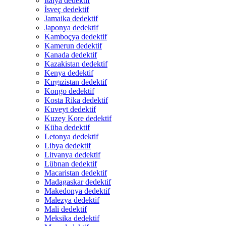
İtalya dedektif
İsveç dedektif
Jamaika dedektif
Japonya dedektif
Kamboçya dedektif
Kamerun dedektif
Kanada dedektif
Kazakistan dedektif
Kenya dedektif
Kırgızistan dedektif
Kongo dedektif
Kosta Rika dedektif
Kuveyt dedektif
Kuzey Kore dedektif
Küba dedektif
Letonya dedektif
Libya dedektif
Litvanya dedektif
Lübnan dedektif
Macaristan dedektif
Madagaskar dedektif
Makedonya dedektif
Malezya dedektif
Mali dedektif
Meksika dedektif