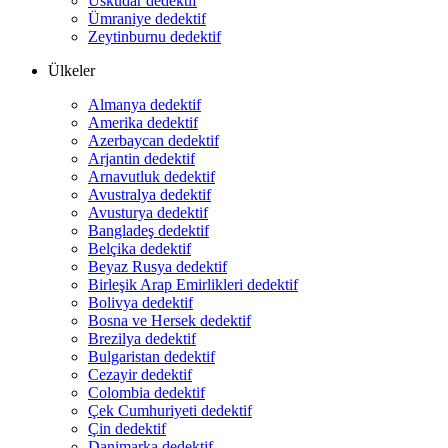
Üsküdar dedektif
Ümraniye dedektif
Zeytinburnu dedektif
Ülkeler
Almanya dedektif
Amerika dedektif
Azerbaycan dedektif
Arjantin dedektif
Arnavutluk dedektif
Avustralya dedektif
Avusturya dedektif
Bangladeş dedektif
Belçika dedektif
Beyaz Rusya dedektif
Birleşik Arap Emirlikleri dedektif
Bolivya dedektif
Bosna ve Hersek dedektif
Brezilya dedektif
Bulgaristan dedektif
Cezayir dedektif
Colombia dedektif
Çek Cumhuriyeti dedektif
Çin dedektif
Danimarka dedektif