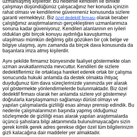
uzmanlaşmış kişilerdir. Bu nedenle kendileri ile birlikte
çalışmayı düşündüğünüz çalışacağınız her konuda içinizin
rahat olması ve kendilerine güvenmeniz konusunda sizlere
garanti vermekteyiz. Biz
olarak beraber
özel dedektif firması
çalıştığımız araştırmalarınızı gerçekleştiren uzmanlarımıza
sonuna kadar güveniyoruz. Kendileri alanlarının en iyileri
oldukları gibi birçok konuyu aydınlığa kavuşturmuş
ulaşılması mümkün değilmiş gibi gözüken bir çok belge ve
bilgiye ulaşmış, aynı zamanda da birçok dava konusunda da
başarılara imza atmış kişilerdir.
Aynı şekilde firmamız bünyesinde faaliyet göstermekte olan
uzman avukatlarımızda mevcuttur. Kendileri de sizlere
dedektiflerimiz ile ortaklaşa hareket ederek ortak bir çalışma
sonucunda hukuki anlamda da destek olmakta ihtiyaç
duyduğunuz tüm dava süreçlerinizde yanınızda yer alarak
yol göstermekte yönlendirmelerde bulunmaktadır. Biz özel
dedektif firması olarak her anlamda sizlere yol göstermeyi
doğrularla karşılaşmamızı sağlamayı dürüst olmayı ve
yapılan çalışmalarda gizliliği esas almayı prensip edindik. Bu
nedenle çalışmalarımızın başında yapmış olduğumuz
sözleşmede de gizliliği esas alarak yapılan araştırmalarda
üçüncü şahıslara bilgi aktarımında bulunulmayacağını sizin
gerek kimlik gerek adres gerekse diğer özel tüm bilgilerinizin
gizli kalacağına dair maddeler yer almaktadır.