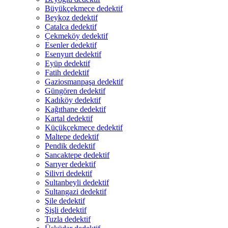
Büyükçekmece dedektif
Beykoz dedektif
Çatalca dedektif
Çekmeköy dedektif
Esenler dedektif
Esenyurt dedektif
Eyüp dedektif
Fatih dedektif
Gaziosmanpaşa dedektif
Güngören dedektif
Kadıköy dedektif
Kağıthane dedektif
Kartal dedektif
Küçükçekmece dedektif
Maltepe dedektif
Pendik dedektif
Sancaktepe dedektif
Sarıyer dedektif
Silivri dedektif
Sultanbeyli dedektif
Sultangazi dedektif
Şile dedektif
Şişli dedektif
Tuzla dedektif