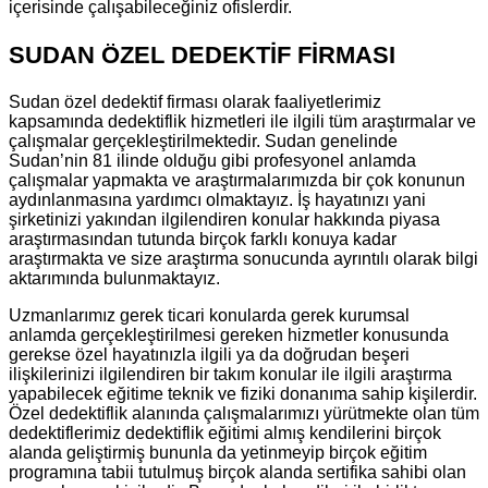
içerisinde çalışabileceğiniz ofislerdir.
SUDAN ÖZEL DEDEKTİF FİRMASI
Sudan özel dedektif firması olarak faaliyetlerimiz
kapsamında dedektiflik hizmetleri ile ilgili tüm araştırmalar ve
çalışmalar gerçekleştirilmektedir. Sudan genelinde
Sudan’nin 81 ilinde olduğu gibi profesyonel anlamda
çalışmalar yapmakta ve araştırmalarımızda bir çok konunun
aydınlanmasına yardımcı olmaktayız. İş hayatınızı yani
şirketinizi yakından ilgilendiren konular hakkında piyasa
araştırmasından tutunda birçok farklı konuya kadar
araştırmakta ve size araştırma sonucunda ayrıntılı olarak bilgi
aktarımında bulunmaktayız.
Uzmanlarımız gerek ticari konularda gerek kurumsal
anlamda gerçekleştirilmesi gereken hizmetler konusunda
gerekse özel hayatınızla ilgili ya da doğrudan beşeri
ilişkilerinizi ilgilendiren bir takım konular ile ilgili araştırma
yapabilecek eğitime teknik ve fiziki donanıma sahip kişilerdir.
Özel dedektiflik alanında çalışmalarımızı yürütmekte olan tüm
dedektiflerimiz dedektiflik eğitimi almış kendilerini birçok
alanda geliştirmiş bununla da yetinmeyip birçok eğitim
programına tabii tutulmuş birçok alanda sertifika sahibi olan