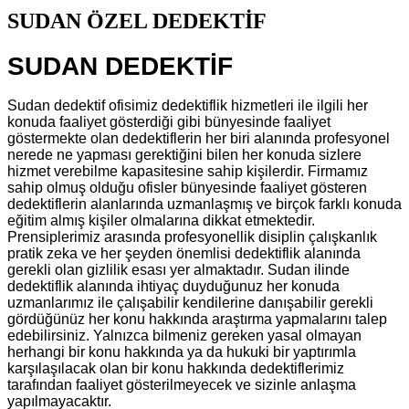
SUDAN ÖZEL DEDEKTİF
SUDAN DEDEKTİF
Sudan dedektif ofisimiz dedektiflik hizmetleri ile ilgili her
konuda faaliyet gösterdiği gibi bünyesinde faaliyet
göstermekte olan dedektiflerin her biri alanında profesyonel
nerede ne yapması gerektiğini bilen her konuda sizlere
hizmet verebilme kapasitesine sahip kişilerdir. Firmamız
sahip olmuş olduğu ofisler bünyesinde faaliyet gösteren
dedektiflerin alanlarında uzmanlaşmış ve birçok farklı konuda
eğitim almış kişiler olmalarına dikkat etmektedir.
Prensiplerimiz arasında profesyonellik disiplin çalışkanlık
pratik zeka ve her şeyden önemlisi dedektiflik alanında
gerekli olan gizlilik esası yer almaktadır. Sudan ilinde
dedektiflik alanında ihtiyaç duyduğunuz her konuda
uzmanlarımız ile çalışabilir kendilerine danışabilir gerekli
gördüğünüz her konu hakkında araştırma yapmalarını talep
edebilirsiniz. Yalnızca bilmeniz gereken yasal olmayan
herhangi bir konu hakkında ya da hukuki bir yaptırımla
karşılaşılacak olan bir konu hakkında dedektiflerimiz
tarafından faaliyet gösterilmeyecek ve sizinle anlaşma
yapılmayacaktır.