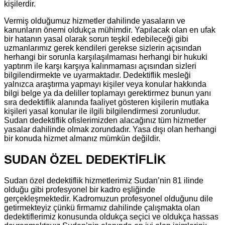
kişilerdir.
Vermiş olduğumuz hizmetler dahilinde yasaların ve
kanunların önemi oldukça mühimdir. Yapılacak olan en ufak
bir hatanın yasal olarak sorun teşkil edebileceği gibi
uzmanlarımız gerek kendileri gerekse sizlerin açısından
herhangi bir sorunla karşılaşılmaması herhangi bir hukuki
yaptırım ile karşı karşıya kalınmaması açısından sizleri
bilgilendirmekte ve uyarmaktadır. Dedektiflik mesleği
yalnızca araştırma yapmayı kişiler veya konular hakkında
bilgi belge ya da deliller toplamayı gerektirmez bunun yanı
sıra dedektiflik alanında faaliyet gösteren kişilerin mutlaka
kişileri yasal konular ile ilgili bilgilendirmesi zorunludur.
Sudan dedektiflik ofislerimizden alacağınız tüm hizmetler
yasalar dahilinde olmak zorundadır. Yasa dışı olan herhangi
bir konuda hizmet almanız mümkün değildir.
SUDAN ÖZEL DEDEKTİFLİK
Sudan özel dedektiflik hizmetlerimiz Sudan’nin 81 ilinde
olduğu gibi profesyonel bir kadro eşliğinde
gerçekleşmektedir. Kadromuzun profesyonel olduğunu dile
getirmekteyiz çünkü firmamız dahilinde çalışmakta olan
dedektiflerimiz konusunda oldukça seçici ve oldukça hassas