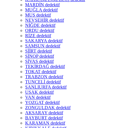
MARDİN dedektif
MUĞLA dedektif
MUŞ dedektif
NEVŞEHİR dedektif
NİĞDE dedektif
ORDU dedektif
RİZE dedektif
SAKARYA dedektif
SAMSUN dedektif
SİİRT dedektif
SİNOP dedektif
SİVAS dedektif
TEKİRDAĞ dedektif
TOKAT dedektif
TRABZON dedektif
TUNCELİ dedektif
ŞANLIURFA dedektif
UŞAK dedektif
VAN dedektif
YOZGAT dedektif
ZONGULDAK dedektif
AKSARAY dedektif
BAYBURT dedektif
KARAMAN dedektif