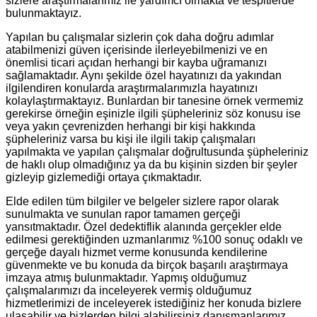
sizlere araştırmalarımız ile yardımcı olmakta ve tespitlerde
bulunmaktayız.
Yapılan bu çalışmalar sizlerin çok daha doğru adımlar
atabilmenizi güven içerisinde ilerleyebilmenizi ve en
önemlisi ticari açıdan herhangi bir kayba uğramanızı
sağlamaktadır. Aynı şekilde özel hayatınızı da yakından
ilgilendiren konularda araştırmalarımızla hayatınızı
kolaylaştırmaktayız. Bunlardan bir tanesine örnek vermemiz
gerekirse örneğin eşinizle ilgili şüpheleriniz söz konusu ise
veya yakın çevrenizden herhangi bir kişi hakkında
şüpheleriniz varsa bu kişi ile ilgili takip çalışmaları
yapılmakta ve yapılan çalışmalar doğrultusunda şüpheleriniz
de haklı olup olmadığınız ya da bu kişinin sizden bir şeyler
gizleyip gizlemediği ortaya çıkmaktadır.
Elde edilen tüm bilgiler ve belgeler sizlere rapor olarak
sunulmakta ve sunulan rapor tamamen gerçeği
yansıtmaktadır. Özel dedektiflik alanında gerçekler elde
edilmesi gerektiğinden uzmanlarımız %100 sonuç odaklı ve
gerçeğe dayalı hizmet verme konusunda kendilerine
güvenmekte ve bu konuda da birçok başarılı araştırmaya
imzaya atmış bulunmaktadır. Yapmış olduğumuz
çalışmalarımızı da inceleyerek vermiş olduğumuz
hizmetlerimizi de inceleyerek istediğiniz her konuda bizlere
ulaşabilir ve bizlerden bilgi alabilirsiniz danışmanlarımız