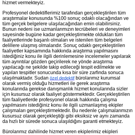
hizmet vermekteyiz.
Profesyonel dedektiflerimiz tarafından gerçekleştirilen tüm
araştırmalar konusunda %100 sonuç odaklı olacağından ve
tüm gerçek belgelere ulaşılacağından emin olabilirsiniz.
Bunun nedeni ise uzmanlarımızın tecrübeleri ve deneyimleri
sayesinde bugüne kadar gerçekleştirmekte oldukları tüm
faaliyetlerinde başarılı olmaları ve istenilen tüm belgeleri
delillere ulaşmış olmalarıdır. Sonuç odaklı gerçekleştirilen
faaliyetler kapsamında hakkında araştırma yapılmasını
istediğiniz konu ile ilgili derinlemesine incelemeler yapılarak
tüm ayrıntılar gözden geçirilerek ne yönde araştırma
yapılacağı ne şekilde takip edileceği tespit edilmekte ve
yapılan tespitler sonucunda kısa bir süre zarfında sonuca
ulaşılmaktadır. Sudan
bürolarımız kurumsal
özel dedektif
olarak vermiş olduğu hizmetleri ile gerek araştırma
konularında gerekse danışmanlık hizmet konularında sizler
için kusursuz olarak faaliyet göstermektedir. Gerçekleştirilen
tüm faaliyetlerde profesyonel olarak hakkında çalışma
yapılmasını istediğiniz konu ile ilgili uzmanlaşmış ekipler
çalışmaları gerçekleştirmektedir. Bu nedenle çalışmalarımızın
kusursuz olarak gerçekleştiği gibi eksiksiz ve aynı zamanda
da hızlı bir sürede sonuca ulaşıldığını garanti etmekteyiz.
Bürolarımız dahilinde hizmet veren ekiplerimiz ekipleri