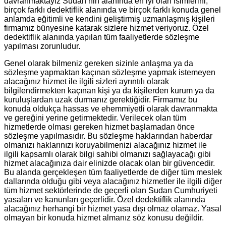
davranmaktayız Sudan’nin alanında en iyi olan isimlerini;
birçok farklı dedektiflik alanında ve birçok farklı konuda genel
anlamda eğitimli ve kendini geliştirmiş uzmanlaşmış kişileri
firmamız bünyesine katarak sizlere hizmet veriyoruz. Özel
dedektiflik alanında yapılan tüm faaliyetlerde sözleşme
yapılması zorunludur.
Genel olarak bilmeniz gereken sizinle anlaşma ya da
sözleşme yapmaktan kaçınan sözleşme yapmak istemeyen
alacağınız hizmet ile ilgili sizleri ayrıntılı olarak
bilgilendirmekten kaçınan kişi ya da kişilerden kurum ya da
kuruluşlardan uzak durmanız gerektiğidir. Firmamız bu
konuda oldukça hassas ve ehemmiyetli olarak davranmakta
ve gereğini yerine getirmektedir. Verilecek olan tüm
hizmetlerde olması gereken hizmet başlamadan önce
sözleşme yapılmasıdır. Bu sözleşme haklarından haberdar
olmanızı haklarınızı koruyabilmenizi alacağınız hizmet ile
ilgili kapsamlı olarak bilgi sahibi olmanızı sağlayacağı gibi
hizmet alacağınıza dair elinizde olacak olan bir güvencedir.
Bu alanda gerçekleşen tüm faaliyetlerde de diğer tüm meslek
dallarında olduğu gibi veya alacağınız hizmetler ile ilgili diğer
tüm hizmet sektörlerinde de geçerli olan Sudan Cumhuriyeti
yasaları ve kanunları geçerlidir. Özel dedektiflik alanında
alacağınız herhangi bir hizmet yasa dışı olmaz olamaz. Yasal
olmayan bir konuda hizmet almanız söz konusu değildir.