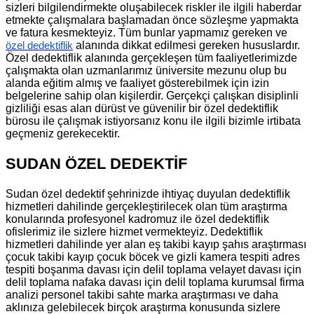
sizleri bilgilendirmekte oluşabilecek riskler ile ilgili haberdar
etmekte çalışmalara başlamadan önce sözleşme yapmakta
ve fatura kesmekteyiz. Tüm bunlar yapmamız gereken ve
alanında dikkat edilmesi gereken hususlardır.
özel dedektiflik
Özel dedektiflik alanında gerçekleşen tüm faaliyetlerimizde
çalışmakta olan uzmanlarımız üniversite mezunu olup bu
alanda eğitim almış ve faaliyet gösterebilmek için izin
belgelerine sahip olan kişilerdir. Gerçekçi çalışkan disiplinli
gizliliği esas alan dürüst ve güvenilir bir özel dedektiflik
bürosu ile çalışmak istiyorsanız konu ile ilgili bizimle irtibata
geçmeniz gerekecektir.
SUDAN ÖZEL DEDEKTİF
Sudan özel dedektif şehrinizde ihtiyaç duyulan dedektiflik
hizmetleri dahilinde gerçekleştirilecek olan tüm araştırma
konularında profesyonel kadromuz ile özel dedektiflik
ofislerimiz ile sizlere hizmet vermekteyiz. Dedektiflik
hizmetleri dahilinde yer alan eş takibi kayıp şahıs araştırması
çocuk takibi kayıp çocuk böcek ve gizli kamera tespiti adres
tespiti boşanma davası için delil toplama velayet davası için
delil toplama nafaka davası için delil toplama kurumsal firma
analizi personel takibi sahte marka araştırması ve daha
aklınıza gelebilecek birçok araştırma konusunda sizlere