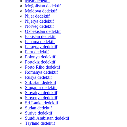
Mısır dedektif
Moğolistan dedektif
Moldova dedektif
Nijer dedektif
Nijerya dedektif
Norveç dedektif
Özbekistan dedektif
Pakistan dedektif
Panama dedektif
Paraguay dedektif
Peru dedektif
Polonya dedektif
Portekiz dedektif
Porto Riko dedektif
Romanya dedektif
Rusya dedektif
Sırbistan dedektif
Singapur dedektif
Slovakya dedektif
Slovenya dedektif
Sri Lanka dedektif
Sudan dedektif
Suriye dedektif
Suudi Arabistan dedektif
Tayland dedektif