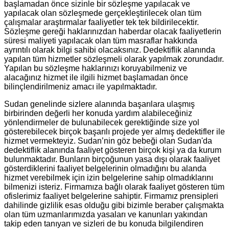
başlamadan önce sizinle bir sözleşme yapılacak ve
yapılacak olan sözleşmede gerçekleştirilecek olan tüm
çalışmalar araştırmalar faaliyetler tek tek bildirilecektir.
Sözleşme gereği haklarınızdan haberdar olacak faaliyetlerin
süresi maliyeti yapılacak olan tüm masraflar hakkında
ayrıntılı olarak bilgi sahibi olacaksınız. Dedektiflik alanında
yapılan tüm hizmetler sözleşmeli olarak yapılmak zorundadır.
Yapılan bu sözleşme haklarınızı koruyabilmeniz ve
alacağınız hizmet ile ilgili hizmet başlamadan önce
bilinçlendirilmeniz amacı ile yapılmaktadır.
Sudan genelinde sizlere alanında başarılara ulaşmış
birbirinden değerli her konuda yardım alabileceğiniz
yönlendirmeler de bulunabilecek gerektiğinde size yol
gösterebilecek birçok başarılı projede yer almış dedektifler ile
hizmet vermekteyiz. Sudan’nin göz bebeği olan Sudan'da
dedektiflik alanında faaliyet gösteren birçok kişi ya da kurum
bulunmaktadır. Bunların birçoğunun yasa dışı olarak faaliyet
gösterdiklerini faaliyet belgelerinin olmadığını bu alanda
hizmet verebilmek için izin belgelerine sahip olmadıklarını
bilmenizi isteriz. Firmamıza bağlı olarak faaliyet gösteren tüm
ofislerimiz faaliyet belgelerine sahiptir. Firmamız prensipleri
dahilinde gizlilik esas olduğu gibi bizimle beraber çalışmakta
olan tüm uzmanlarımızda yasaları ve kanunları yakından
takip eden tanıyan ve sizleri de bu konuda bilgilendiren