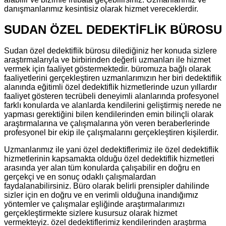
danışmanlarımız kesintisiz olarak hizmet vereceklerdir.
SUDAN ÖZEL DEDEKTİFLİK BÜROSU
Sudan özel dedektiflik bürosu dilediğiniz her konuda sizlere
araştırmalarıyla ve birbirinden değerli uzmanları ile hizmet
vermek için faaliyet göstermektedir. büromuza bağlı olarak
faaliyetlerini gerçekleştiren uzmanlarımızın her biri dedektiflik
alanında eğitimli özel dedektiflik hizmetlerinde uzun yıllardır
faaliyet gösteren tecrübeli deneyimli alanlarında profesyonel
farklı konularda ve alanlarda kendilerini geliştirmiş nerede ne
yapması gerektiğini bilen kendilerinden emin bilinçli olarak
araştırmalarına ve çalışmalarına yön veren beraberlerinde
profesyonel bir ekip ile çalışmalarını gerçekleştiren kişilerdir.
Uzmanlarımız ile yani özel dedektiflerimiz ile özel dedektiflik
hizmetlerinin kapsamakta olduğu özel dedektiflik hizmetleri
arasında yer alan tüm konularda çalışabilir en doğru en
gerçekçi ve en sonuç odaklı çalışmalardan
faydalanabilirsiniz. Büro olarak belirli prensipler dahilinde
sizler için en doğru ve en verimli olduğuna inandığımız
yöntemler ve çalışmalar eşliğinde araştırmalarımızı
gerçekleştirmekte sizlere kusursuz olarak hizmet
vermekteyiz. özel dedektiflerimiz kendilerinden araştırma