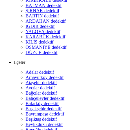
KIRIKKALE dedektif
BATMAN dedektif
ŞIRNAK dedektif
BARTIN dedektif
ARDAHAN dedektif
IĞDIR dedektif
YALOVA dedektif
KARABÜK dedektif
KİLİS dedektif
OSMANİYE dedektif
DÜZCE dedektif
İlçeler
Adalar dedektif
Arnavutköy dedektif
Ataşehir dedektif
Avcılar dedektif
Bağcılar dedektif
Bahçelievler dedektif
Bakırköy dedektif
Başakşehir dedektif
Bayrampaşa dedektif
Beşiktaş dedektif
Beylikdüzü dedektif
Beyoğlu dedektif