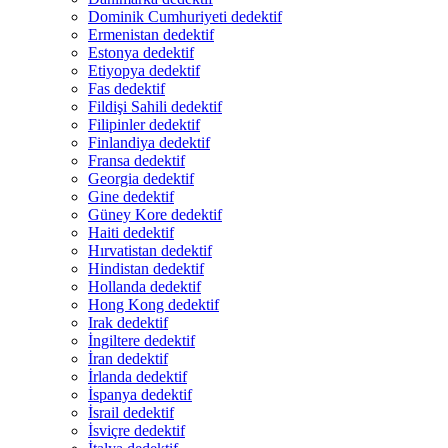
Dominik Cumhuriyeti dedektif
Ermenistan dedektif
Estonya dedektif
Etiyopya dedektif
Fas dedektif
Fildişi Sahili dedektif
Filipinler dedektif
Finlandiya dedektif
Fransa dedektif
Georgia dedektif
Gine dedektif
Güney Kore dedektif
Haiti dedektif
Hırvatistan dedektif
Hindistan dedektif
Hollanda dedektif
Hong Kong dedektif
Irak dedektif
İngiltere dedektif
İran dedektif
İrlanda dedektif
İspanya dedektif
İsrail dedektif
İsviçre dedektif