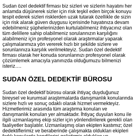
Sudan özel dedektif firması biz sizleri ve sizlerin hayatını her
anlamda düşünerek sizler için risk teşkil eden birçok konuyu
tespit ederek sizleri risklerden uzak tutarak özellikle de sizin
için risk alarak güven duygusu içerisinde hayatınıza devam
edebilmeniz şüphelerinizden kurtulabilmeniz ihtiyacınız olan
tüm delillere sahip olabilmeniz sorularınızın karşılığını
alabilmeniz için profesyonel olarak araştırmalar yaparak
çalışmalarımıza yön vererek hızlı bir şekilde sizlere ve
sorunlarınıza karşılık verilmekteyiz. Sudan özel dedektif
firması olarak her konuda sorunlarınızı profesyonel olarak
çözümlemek amacıyla yanınızda olduğumuzu bilmenizi
isteriz….
SUDAN ÖZEL DEDEKTİF BÜROSU
Sudan özel dedektif bürosu olarak ihtiyaç duyduğunuz
bireysel ve kurumsal araştırmalarda danışmanlık konularında
sizlere hızlı ve sonuç odaklı olarak hizmet vermekteyiz.
Hizmetlerimiz arasında tüm araştırma konuları ve
danışmanlık konuları yer almaktadır. İhtiyaç duyulan konu ile
ilgili uzmanlaşmış ekip sizler için yönlendirilerek gerekli olan
faaliyetler başlatılır. Uzmanlaşmış olan ekipten kastımız; özel
dedektiflerimiz ve beraberinde çalışmakta oldukları ekipleri