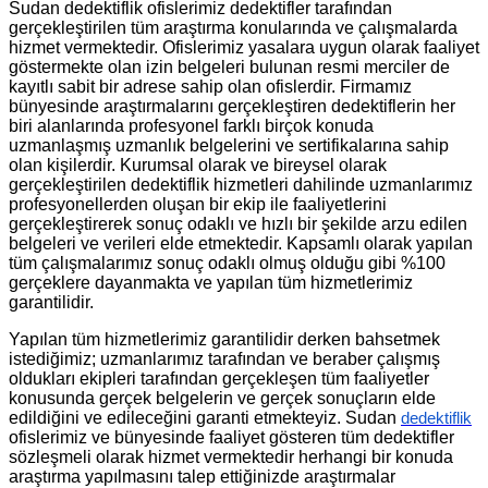
Sudan dedektiflik ofislerimiz dedektifler tarafından
gerçekleştirilen tüm araştırma konularında ve çalışmalarda
hizmet vermektedir. Ofislerimiz yasalara uygun olarak faaliyet
göstermekte olan izin belgeleri bulunan resmi merciler de
kayıtlı sabit bir adrese sahip olan ofislerdir. Firmamız
bünyesinde araştırmalarını gerçekleştiren dedektiflerin her
biri alanlarında profesyonel farklı birçok konuda
uzmanlaşmış uzmanlık belgelerini ve sertifikalarına sahip
olan kişilerdir. Kurumsal olarak ve bireysel olarak
gerçekleştirilen dedektiflik hizmetleri dahilinde uzmanlarımız
profesyonellerden oluşan bir ekip ile faaliyetlerini
gerçekleştirerek sonuç odaklı ve hızlı bir şekilde arzu edilen
belgeleri ve verileri elde etmektedir. Kapsamlı olarak yapılan
tüm çalışmalarımız sonuç odaklı olmuş olduğu gibi %100
gerçeklere dayanmakta ve yapılan tüm hizmetlerimiz
garantilidir.
Yapılan tüm hizmetlerimiz garantilidir derken bahsetmek
istediğimiz; uzmanlarımız tarafından ve beraber çalışmış
oldukları ekipleri tarafından gerçekleşen tüm faaliyetler
konusunda gerçek belgelerin ve gerçek sonuçların elde
edildiğini ve edileceğini garanti etmekteyiz. Sudan
dedektiflik
ofislerimiz ve bünyesinde faaliyet gösteren tüm dedektifler
sözleşmeli olarak hizmet vermektedir herhangi bir konuda
araştırma yapılmasını talep ettiğinizde araştırmalar