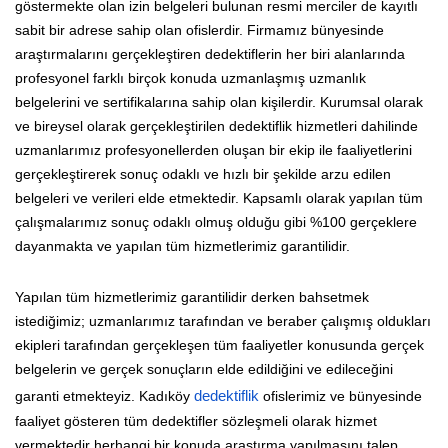
göstermekte olan izin belgeleri bulunan resmi merciler de kayıtlı
sabit bir adrese sahip olan ofislerdir. Firmamız bünyesinde
araştırmalarını gerçekleştiren dedektiflerin her biri alanlarında
profesyonel farklı birçok konuda uzmanlaşmış uzmanlık
belgelerini ve sertifikalarına sahip olan kişilerdir. Kurumsal olarak
ve bireysel olarak gerçekleştirilen dedektiflik hizmetleri dahilinde
uzmanlarımız profesyonellerden oluşan bir ekip ile faaliyetlerini
gerçekleştirerek sonuç odaklı ve hızlı bir şekilde arzu edilen
belgeleri ve verileri elde etmektedir. Kapsamlı olarak yapılan tüm
çalışmalarımız sonuç odaklı olmuş olduğu gibi %100 gerçeklere
dayanmakta ve yapılan tüm hizmetlerimiz garantilidir.
Yapılan tüm hizmetlerimiz garantilidir derken bahsetmek
istediğimiz; uzmanlarımız tarafından ve beraber çalışmış oldukları
ekipleri tarafından gerçekleşen tüm faaliyetler konusunda gerçek
belgelerin ve gerçek sonuçların elde edildiğini ve edileceğini
garanti etmekteyiz. Kadıköy
dedektiflik
ofislerimiz ve bünyesinde
faaliyet gösteren tüm dedektifler sözleşmeli olarak hizmet
vermektedir herhangi bir konuda araştırma yapılmasını talep