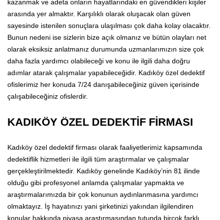
kazanmak ve adeta onların hayatlarındaki en güvendikleri kişiler
arasında yer almaktır. Karşılıklı olarak oluşacak olan güven
sayesinde istenilen sonuçlara ulaşılması çok daha kolay olacaktır.
Bunun nedeni ise sizlerin bize açık olmanız ve bütün olayları net
olarak eksiksiz anlatmanız durumunda uzmanlarımızın size çok
daha fazla yardımcı olabileceği ve konu ile ilgili daha doğru
adımlar atarak çalışmalar yapabileceğidir. Kadıköy özel dedektif
ofislerimiz her konuda 7/24 danışabileceğiniz güven içerisinde
çalışabileceğiniz ofislerdir.
KADIKÖY ÖZEL DEDEKTİF FİRMASI
Kadıköy özel dedektif firması olarak faaliyetlerimiz kapsamında
dedektiflik hizmetleri ile ilgili tüm araştırmalar ve çalışmalar
gerçekleştirilmektedir. Kadıköy genelinde Kadıköy’nin 81 ilinde
olduğu gibi profesyonel anlamda çalışmalar yapmakta ve
araştırmalarımızda bir çok konunun aydınlanmasına yardımcı
olmaktayız. İş hayatınızı yani şirketinizi yakından ilgilendiren
konular hakkında piyasa araştırmasından tutunda birçok farklı