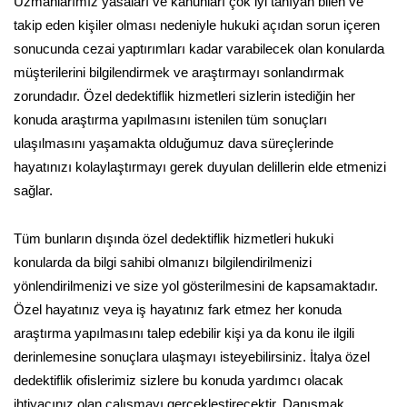
Uzmanlarımız yasaları ve kanunları çok iyi tanıyan bilen ve
takip eden kişiler olması nedeniyle hukuki açıdan sorun içeren
sonucunda cezai yaptırımları kadar varabilecek olan konularda
müşterilerini bilgilendirmek ve araştırmayı sonlandırmak
zorundadır. Özel dedektiflik hizmetleri sizlerin istediğin her
konuda araştırma yapılmasını istenilen tüm sonuçları
ulaşılmasını yaşamakta olduğumuz dava süreçlerinde
hayatınızı kolaylaştırmayı gerek duyulan delillerin elde etmenizi
sağlar.
Tüm bunların dışında özel dedektiflik hizmetleri hukuki
konularda da bilgi sahibi olmanızı bilgilendirilmenizi
yönlendirilmenizi ve size yol gösterilmesini de kapsamaktadır.
Özel hayatınız veya iş hayatınız fark etmez her konuda
araştırma yapılmasını talep edebilir kişi ya da konu ile ilgili
derinlemesine sonuçlara ulaşmayı isteyebilirsiniz. İtalya özel
dedektiflik ofislerimiz sizlere bu konuda yardımcı olacak
ihtiyacınız olan çalışmayı gerçekleştirecektir. Danışmak