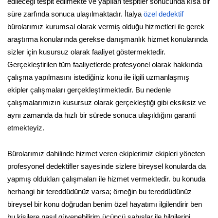
edileceği tespit edilmekte ve yapılan tespitler sonucunda kısa bir
süre zarfında sonuca ulaşılmaktadır. İtalya
özel dedektif
bürolarımız kurumsal olarak vermiş olduğu hizmetleri ile gerek
araştırma konularında gerekse danışmanlık hizmet konularında
sizler için kusursuz olarak faaliyet göstermektedir.
Gerçekleştirilen tüm faaliyetlerde profesyonel olarak hakkında
çalışma yapılmasını istediğiniz konu ile ilgili uzmanlaşmış
ekipler çalışmaları gerçekleştirmektedir. Bu nedenle
çalışmalarımızın kusursuz olarak gerçekleştiği gibi eksiksiz ve
aynı zamanda da hızlı bir sürede sonuca ulaşıldığını garanti
etmekteyiz.
Bürolarımız dahilinde hizmet veren ekiplerimiz ekipleri yöneten
profesyonel dedektifler sayesinde sizlere bireysel konularda da
yapmış oldukları çalışmaları ile hizmet vermektedir. bu konuda
herhangi bir tereddüdünüz varsa; örneğin bu tereddüdünüz
bireysel bir konu doğrudan benim özel hayatımı ilgilendirir ben
bu kişilere nasıl güvenebilirim üçüncü şahıslar ile bilgilerini