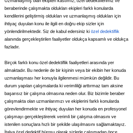
Uzmanlaşmış olan ekipten kastımız; özel dedektiflerimiz ve
beraberinde çalışmakta oldukları ekipleri farklı konularda
kendilerini geliştirmiş oldukları ve uzmanlaşmış oldukları için
ihtiyaç duyulan konu ile ilgili en doğru ekip sizler için
yönlendirilmektedir. Siz de kabul edersiniz ki
özel dedektiflik
alanında gerçekleştirilen faaliyetler oldukça kapsamlı ve oldukça
fazladır.
Birçok farklı konu özel dedektiflik faaliyetleri arasında yer
almaktadır. Bu nedenle de bir kişinin veya bir ekibin her konuda
uzmanlaşması her konuyla ilgilenmesi mümkün değildir. Bu
durum yapılan çalışmalarda ki verimliliği arttırmaz tam aksine
başarısız bir çalışma olmasına neden olur. Biz bizimle beraber
çalışmakta olan uzmanlarımızı ve ekiplerini farklı konularda
görevlendirmekte ve ihtiyaç duyulan her konuda en profesyonel
çalışmayı gerçekleştirerek verimli bir çalışma olmasını ve
istenilen sonuçlara hızlı bir şekilde ulaşılmasını sağlamaktayız.
İtalya özel dedektif bürosu olarak sizlerle çalışmadan önce