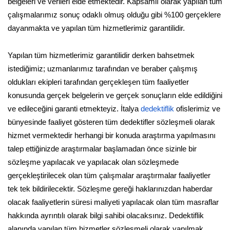
belgeleri ve verileri elde etmektedir. Kapsamlı olarak yapılan tüm
çalışmalarımız sonuç odaklı olmuş olduğu gibi %100 gerçeklere
dayanmakta ve yapılan tüm hizmetlerimiz garantilidir.
Yapılan tüm hizmetlerimiz garantilidir derken bahsetmek
istediğimiz; uzmanlarımız tarafından ve beraber çalışmış
oldukları ekipleri tarafından gerçekleşen tüm faaliyetler
konusunda gerçek belgelerin ve gerçek sonuçların elde edildiğini
ve edileceğini garanti etmekteyiz. İtalya
dedektiflik
ofislerimiz ve
bünyesinde faaliyet gösteren tüm dedektifler sözleşmeli olarak
hizmet vermektedir herhangi bir konuda araştırma yapılmasını
talep ettiğinizde araştırmalar başlamadan önce sizinle bir
sözleşme yapılacak ve yapılacak olan sözleşmede
gerçekleştirilecek olan tüm çalışmalar araştırmalar faaliyetler
tek tek bildirilecektir. Sözleşme gereği haklarınızdan haberdar
olacak faaliyetlerin süresi maliyeti yapılacak olan tüm masraflar
hakkında ayrıntılı olarak bilgi sahibi olacaksınız. Dedektiflik
alanında yapılan tüm hizmetler sözleşmeli olarak yapılmak