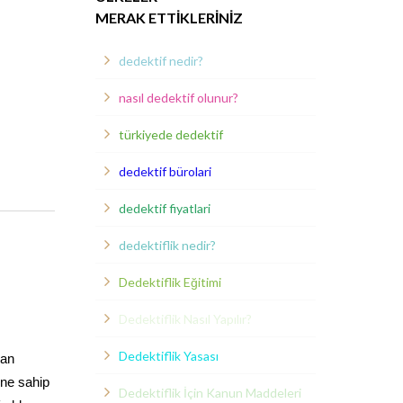
MERAK ETTIKLERINIZ
dedektif nedir?
nasıl dedektif olunur?
türkiyede dedektif
dedektif bürolari
dedektif fiyatlari
dedektiflik nedir?
Dedektiflik Eğitimi
Dedektiflik Nasıl Yapılır?
Dedektiflik Yasası
lan
ine sahip
Dedektiflik İçin Kanun Maddeleri