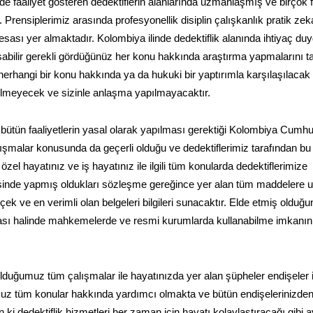
de faaliyet gösteren dedektiflerin alanlarında uzmanlaşmış ve birçok f
 Prensiplerimiz arasında profesyonellik disiplin çalışkanlık pratik zek
k esası yer almaktadır. Kolombiya ilinde dedektiflik alanında ihtiyaç d
ışabilir gerekli gördüğünüz her konu hakkında araştırma yapmalarını t
erhangi bir konu hakkında ya da hukuki bir yaptırımla karşılaşılacak 
rilmeyecek ve sizinle anlaşma yapılmayacaktır.
 bütün faaliyetlerin yasal olarak yapılması gerektiği Kolombiya Cumhur
ışmalar konusunda da geçerli olduğu ve dedektiflerimiz tarafından bu
el hayatınız ve iş hayatınız ile ilgili tüm konularda dedektiflerimize
erisinde yapmış oldukları sözleşme gereğince yer alan tüm maddelere 
ek ve en verimli olan belgeleri bilgileri sunacaktır. Elde etmiş olduğ
uyulması halinde mahkemelerde ve resmi kurumlarda kullanabilme imkanın
lduğumuz tüm çalışmalar ile hayatınızda yer alan şüpheler endişeler 
uz tüm konular hakkında yardımcı olmakta ve bütün endişelerinizde
i dedektiflik hizmetleri her zaman için hayatı kolaylaştıracağı gibi a