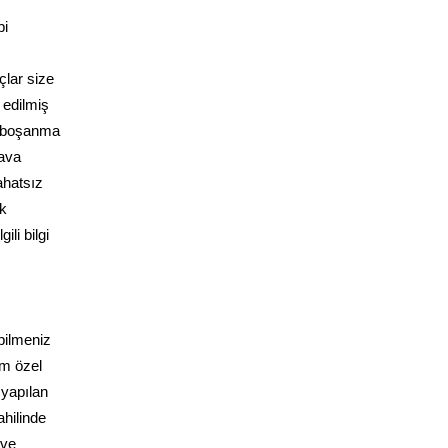
bi
çlar size
 edilmiş
e boşanma
dava
ahatsız
ak
li bilgi
bilmeniz
üm özel
 yapılan
hilinde
 ve