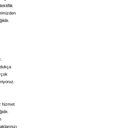
ektiflik
lerimizden
ldir.
.
ldukça
irçok
riyoruz.
z hizmet
idir.
m
klarınızı