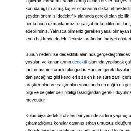
kişilerdir. Firmamız sahip olmuş olduğu ofisler bünyesin
konuda eğitim almış kişiler olmalarına dikkat etmektedir.
şeyden önemlisi dedektiflik alanında gerekli olan gizlili
her konuda uzmanlarımız ile çalışabilir kendilerine dan
edebilirsiniz. Yalnızca bilmeniz gereken yasal olmayan h
konu hakkında dedektiflerimiz tarafından faaliyet göste
Bunun nedeni ise dedektiflik alanında gerçekleştirilecek
yasaları ve kanunlarının
dedektif
alanında yapılacak çal
tanınmasının zorunlu olduğudur. Haricen gerek duyulan öz
danışacağınız gibi kendileri size en kısa süre zarfı iç
araştırmaları ve çalışmaları sonucunda en doğru en gerç
bilgi ve belgeler delil niteliği taşıdığından gerekli d
mevcuttur.
Kolombiya dedektif ofisleri bünyesinde sizlere yapmış o
çıkamadığınız konular canınızı sıkan umutsuz olduğum
şüphelerinizden kurtulmanızı sağlamaktayız. Unutmayın k