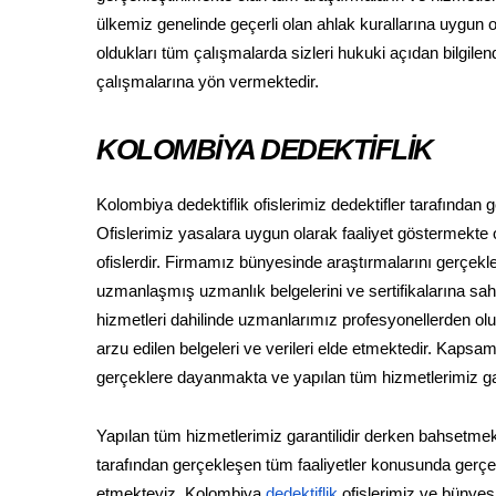
ülkemiz genelinde geçerli olan ahlak kurallarına uygun ol
oldukları tüm çalışmalarda sizleri hukuki açıdan bilgil
çalışmalarına yön vermektedir.
KOLOMBİYA DEDEKTİFLİK
Kolombiya dedektiflik ofislerimiz dedektifler tarafından
Ofislerimiz yasalara uygun olarak faaliyet göstermekte ol
ofislerdir. Firmamız bünyesinde araştırmalarını gerçekleş
uzmanlaşmış uzmanlık belgelerini ve sertifikalarına sahip
hizmetleri dahilinde uzmanlarımız profesyonellerden oluşan
arzu edilen belgeleri ve verileri elde etmektedir. Kaps
gerçeklere dayanmakta ve yapılan tüm hizmetlerimiz gara
Yapılan tüm hizmetlerimiz garantilidir derken bahsetmek
tarafından gerçekleşen tüm faaliyetler konusunda gerçek 
etmekteyiz. Kolombiya
dedektiflik
ofislerimiz ve bünyes