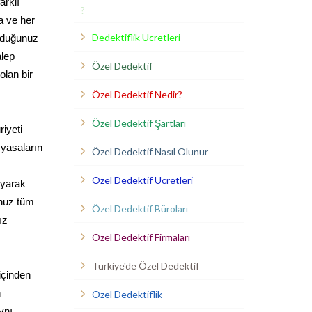
arklı
?
a ve her
Dedektiflik Ücretleri
uyduğunuz
alep
Özel Dedektif
olan bir
Özel Dedektif Nedir?
Özel Dedektif Şartları
iyeti
 yasaların
Özel Dedektif Nasıl Olunur
Özel Dedektif Ücretleri
uyarak
unuz tüm
Özel Dedektif Büroları
ız
Özel Dedektif Firmaları
Türkiye'de Özel Dedektif
içinden
n
Özel Dedektiflik
ynı