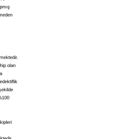
yapmış
ermeden
rmektedir.
hip olan
da
dektiflik
şekilde
 %100
ipleri
ktedir