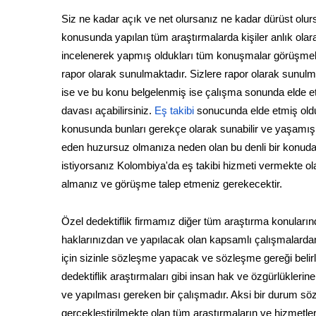
Siz ne kadar açık ve net olursanız ne kadar dürüst olurs
konusunda yapılan tüm araştırmalarda kişiler anlık olara
incelenerek yapmış oldukları tüm konuşmalar görüşmeler
rapor olarak sunulmaktadır. Sizlere rapor olarak sunulm
ise ve bu konu belgelenmiş ise çalışma sonunda elde e
davası açabilirsiniz.
Eş takibi
sonucunda elde etmiş oldu
konusunda bunları gerekçe olarak sunabilir ve yaşamış ol
eden huzursuz olmanıza neden olan bu denli bir konuda 
istiyorsanız Kolombiya'da eş takibi hizmeti vermekte olan 
almanız ve görüşme talep etmeniz gerekecektir.
Özel dedektiflik firmamız diğer tüm araştırma konuları
haklarınızdan ve yapılacak olan kapsamlı çalışmalardan
için sizinle sözleşme yapacak ve sözleşme gereği belir
dedektiflik araştırmaları gibi insan hak ve özgürlükleri
ve yapılması gereken bir çalışmadır. Aksi bir durum s
gerçekleştirilmekte olan tüm araştırmaların ve hizmetle