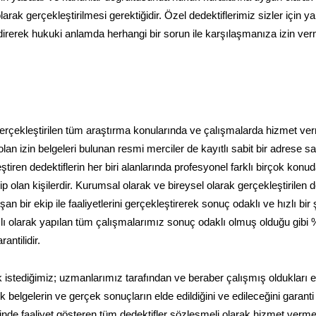
arak gerçekleştirilmesi gerektiğidir. Özel dedektiflerimiz sizler için 
endirerek hukuki anlamda herhangi bir sorun ile karşılaşmanıza izin v
 gerçekleştirilen tüm araştırma konularında ve çalışmalarda hizmet ve
an izin belgeleri bulunan resmi merciler de kayıtlı sabit bir adrese sa
tiren dedektiflerin her biri alanlarında profesyonel farklı birçok konu
 olan kişilerdir. Kurumsal olarak ve bireysel olarak gerçekleştirilen de
 bir ekip ile faaliyetlerini gerçekleştirerek sonuç odaklı ve hızlı bir 
amlı olarak yapılan tüm çalışmalarımız sonuç odaklı olmuş olduğu gibi
ntilidir.
 istediğimiz; uzmanlarımız tarafından ve beraber çalışmış oldukları ek
belgelerin ve gerçek sonuçların elde edildiğini ve edileceğini garanti
inde faaliyet gösteren tüm dedektifler sözleşmeli olarak hizmet verme