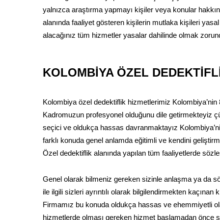
yalnızca araştırma yapmayı kişiler veya konular hakkında
alanında faaliyet gösteren kişilerin mutlaka kişileri yasal
alacağınız tüm hizmetler yasalar dahilinde olmak zorun
KOLOMBİYA ÖZEL DEDEKTİFL
Kolombiya özel dedektiflik hizmetlerimiz Kolombiya’nin 8
Kadromuzun profesyonel olduğunu dile getirmekteyiz çü
seçici ve oldukça hassas davranmaktayız Kolombiya’nin al
farklı konuda genel anlamda eğitimli ve kendini gelişti
Özel dedektiflik alanında yapılan tüm faaliyetlerde söz
Genel olarak bilmeniz gereken sizinle anlaşma ya da
ile ilgili sizleri ayrıntılı olarak bilgilendirmekten kaçın
Firmamız bu konuda oldukça hassas ve ehemmiyetli olar
hizmetlerde olması gereken hizmet başlamadan önce sö