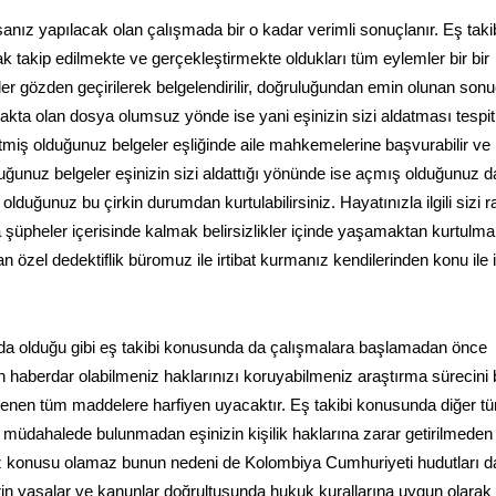
anız yapılacak olan çalışmada bir o kadar verimli sonuçlanır. Eş taki
k takip edilmekte ve gerçekleştirmekte oldukları tüm eylemler bir bir
 gözden geçirilerek belgelendirilir, doğruluğundan emin olunan sonu
akta olan dosya olumsuz yönde ise yani eşinizin sizi aldatması tespit
tmiş olduğunuz belgeler eşliğinde aile mahkemelerine başvurabilir v
ğunuz belgeler eşinizin sizi aldattığı yönünde ise açmış olduğunuz 
duğunuz bu çirkin durumdan kurtulabilirsiniz. Hayatınızla ilgili sizi r
şüpheler içerisinde kalmak belirsizlikler içinde yaşamaktan kurtulm
özel dedektiflik büromuz ile irtibat kurmanız kendilerinden konu ile ilgi
nda olduğu gibi eş takibi konusunda da çalışmalara başlamadan önce
 haberdar olabilmeniz haklarınızı koruyabilmeniz araştırma sürecini 
lenen tüm maddelere harfiyen uyacaktır. Eş takibi konusunda diğer t
ne müdahalede bulunmadan eşinizin kişilik haklarına zarar getirilmeden
öz konusu olamaz bunun nedeni de Kolombiya Cumhuriyeti hudutları da
rin yasalar ve kanunlar doğrultusunda hukuk kurallarına uygun olarak