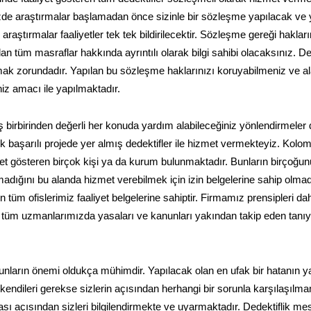
nizde araştırmalar başlamadan önce sizinle bir sözleşme yapılacak ve
raştırmalar faaliyetler tek tek bildirilecektir. Sözleşme gereği haklar
lan tüm masraflar hakkında ayrıntılı olarak bilgi sahibi olacaksınız. De
mak zorundadır. Yapılan bu sözleşme haklarınızı koruyabilmeniz ve a
niz amacı ile yapılmaktadır.
 birbirinden değerli her konuda yardım alabileceğiniz yönlendirmeler 
k başarılı projede yer almış dedektifler ile hizmet vermekteyiz. Kolom
yet gösteren birçok kişi ya da kurum bulunmaktadır. Bunların birçoğu
 olmadığını bu alanda hizmet verebilmek için izin belgelerine sahip olmad
n tüm ofislerimiz faaliyet belgelerine sahiptir. Firmamız prensipleri dah
an tüm uzmanlarımızda yasaları ve kanunları yakından takip eden tanı
nların önemi oldukça mühimdir. Yapılacak olan en ufak bir hatanın y
 kendileri gerekse sizlerin açısından herhangi bir sorunla karşılaşılm
sı açısından sizleri bilgilendirmekte ve uyarmaktadır. Dedektiflik mes