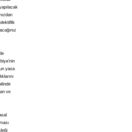
 yapılacak
ınızdan
dektiflik
lacağınız
de
biya’nin
nun yasa
ıklarını
ilinde
yan ve
asal
aması
leği