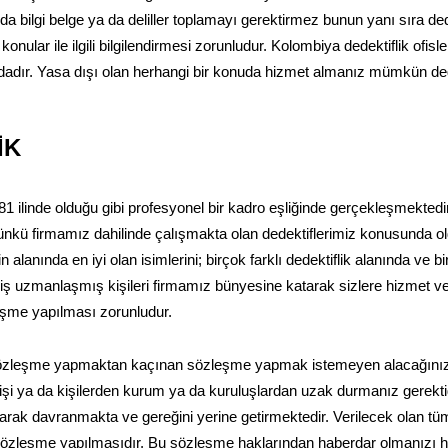
 bilgi belge ya da deliller toplamayı gerektirmez bunun yanı sıra ded
 konular ile ilgili bilgilendirmesi zorunludur. Kolombiya dedektiflik ofis
dadır. Yasa dışı olan herhangi bir konuda hizmet almanız mümkün deği
İK
1 ilinde olduğu gibi profesyonel bir kadro eşliğinde gerçekleşmektedir
nkü firmamız dahilinde çalışmakta olan dedektiflerimiz konusunda o
anında en iyi olan isimlerini; birçok farklı dedektiflik alanında ve b
rmiş uzmanlaşmış kişileri firmamız bünyesine katarak sizlere hizmet ve
leşme yapılması zorunludur.
 sözleşme yapmaktan kaçınan sözleşme yapmak istemeyen alacağını
an kişi ya da kişilerden kurum ya da kuruluşlardan uzak durmanız gerektiğ
ak davranmakta ve gereğini yerine getirmektedir. Verilecek olan tü
zleşme yapılmasıdır. Bu sözleşme haklarından haberdar olmanızı ha