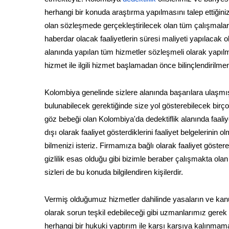
herhangi bir konuda araştırma yapılmasını talep ettiği
olan sözleşmede gerçekleştirilecek olan tüm çalışmalar a
haberdar olacak faaliyetlerin süresi maliyeti yapılacak o
alanında yapılan tüm hizmetler sözleşmeli olarak yapıl
hizmet ile ilgili hizmet başlamadan önce bilinçlendirilme
Kolombiya genelinde sizlere alanında başarılara ulaşmış
bulunabilecek gerektiğinde size yol gösterebilecek birço
göz bebeği olan Kolombiya'da dedektiflik alanında faali
dışı olarak faaliyet gösterdiklerini faaliyet belgelerinin
bilmenizi isteriz. Firmamıza bağlı olarak faaliyet göstere
gizlilik esas olduğu gibi bizimle beraber çalışmakta ol
sizleri de bu konuda bilgilendiren kişilerdir.
Vermiş olduğumuz hizmetler dahilinde yasaların ve kanu
olarak sorun teşkil edebileceği gibi uzmanlarımız gerek
herhangi bir hukuki yaptırım ile karşı karşıya kalınmama