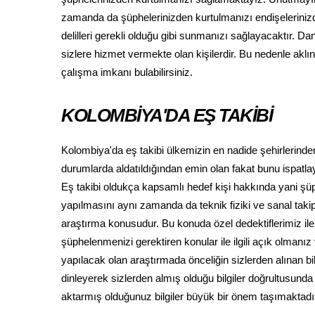
zamanda da şüphelerinizden kurtulmanızı endişeleriniz
delilleri gerekli olduğu gibi sunmanızı sağlayacaktır. D
sizlere hizmet vermekte olan kişilerdir. Bu nedenle aklın
çalışma imkanı bulabilirsiniz.
KOLOMBİYA'DA EŞ TAKİBİ
Kolombiya'da eş takibi ülkemizin en nadide şehirlerinde
durumlarda aldatıldığından emin olan fakat bunu ispatl
Eş takibi oldukça kapsamlı hedef kişi hakkında yani şü
yapılmasını aynı zamanda da teknik fiziki ve sanal taki
araştırma konusudur. Bu konuda özel dedektiflerimiz i
şüphelenmenizi gerektiren konular ile ilgili açık olmanı
yapılacak olan araştırmada önceliğin sizlerden alınan b
dinleyerek sizlerden almış olduğu bilgiler doğrultusunda
aktarmış olduğunuz bilgiler büyük bir önem taşımaktadı