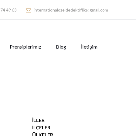
74 49 63
internationalozeldedektiflik@gmail.com
Prensiplerimiz
Blog
İletişim
İLLER
İLÇELER
ÜLKELER