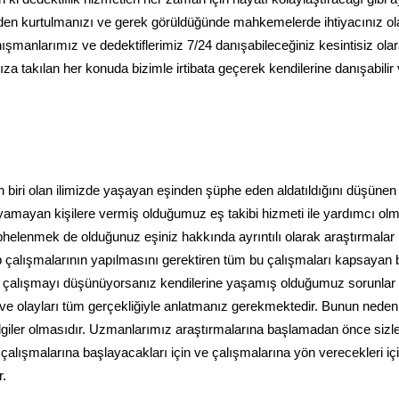
den kurtulmanızı ve gerek görüldüğünde mahkemelerde ihtiyacınız o
anışmanlarımız ve dedektiflerimiz 7/24 danışabileceğiniz kesintisiz ola
ıza takılan her konuda bizimle irtibata geçerek kendilerine danışabilir
n biri olan ilimizde yaşayan eşinden şüphe eden aldatıldığını düşünen
ayamayan kişilere vermiş olduğumuz eş takibi hizmeti ile yardımcı ol
phelenmek de olduğunuz eşiniz hakkında ayrıntılı olarak araştırmalar
p çalışmalarının yapılmasını gerektiren tüm bu çalışmaları kapsayan b
le çalışmayı düşünüyorsanız kendilerine yaşamış olduğumuz sorunlar
z ve olayları tüm gerçekliğiyle anlatmanız gerekmektedir. Bunun neden
ilgiler olmasıdır. Uzmanlarımız araştırmalarına başlamadan önce sizle
 çalışmalarına başlayacakları için ve çalışmalarına yön verecekleri iç
r.