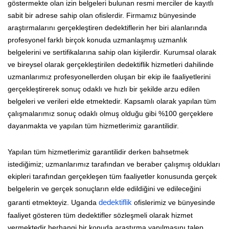
göstermekte olan izin belgeleri bulunan resmi merciler de kayıtlı
sabit bir adrese sahip olan ofislerdir. Firmamız bünyesinde
araştırmalarını gerçekleştiren dedektiflerin her biri alanlarında
profesyonel farklı birçok konuda uzmanlaşmış uzmanlık
belgelerini ve sertifikalarına sahip olan kişilerdir. Kurumsal olarak
ve bireysel olarak gerçekleştirilen dedektiflik hizmetleri dahilinde
uzmanlarımız profesyonellerden oluşan bir ekip ile faaliyetlerini
gerçekleştirerek sonuç odaklı ve hızlı bir şekilde arzu edilen
belgeleri ve verileri elde etmektedir. Kapsamlı olarak yapılan tüm
çalışmalarımız sonuç odaklı olmuş olduğu gibi %100 gerçeklere
dayanmakta ve yapılan tüm hizmetlerimiz garantilidir.
Yapılan tüm hizmetlerimiz garantilidir derken bahsetmek
istediğimiz; uzmanlarımız tarafından ve beraber çalışmış oldukları
ekipleri tarafından gerçekleşen tüm faaliyetler konusunda gerçek
belgelerin ve gerçek sonuçların elde edildiğini ve edileceğini
garanti etmekteyiz. Uganda
dedektiflik
ofislerimiz ve bünyesinde
faaliyet gösteren tüm dedektifler sözleşmeli olarak hizmet
vermektedir herhangi bir konuda araştırma yapılmasını talep