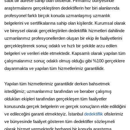
sabit bir adrese sahip olan ofislerdir. Firmamız bünyesinde
araştırmalarını gerçekleştiren dedektiflerin her biri alanlarında
profesyonel farklı birçok konuda uzmanlaşmış uzmanlık
belgelerini ve sertifikalarına sahip olan kişilerdir. Kurumsal olarak
ve bireysel olarak gerçekleştirilen dedektiflik hizmetleri dahilinde
uzmanlarımız profesyonellerden oluşan bir ekip ile faaliyetlerini
gerçekleştirerek sonuç odaklı ve hızlı bir şekilde arzu edilen
belgeleri ve verileri elde etmektedir. Kapsamlı olarak yapılan tüm
çalışmalarımız sonuç odaklı olmuş olduğu gibi %100 gerçeklere
dayanmakta ve yapılan tüm hizmetlerimiz garantilidir.
Yapılan tüm hizmetlerimiz garantilidir derken bahsetmek
istediğimiz; uzmanlarımız tarafından ve beraber çalışmış
oldukları ekipleri tarafından gerçekleşen tüm faaliyetler
konusunda gerçek belgelerin ve gerçek sonuçların elde edildiğini
ve edileceğini garanti etmekteyiz. İstanbul
dedektiflik
ofislerimiz
ve bünyesinde faaliyet gösteren tüm dedektifler sözleşmeli
olarak hizmet vermektedir herhangi bir konuda araştırma