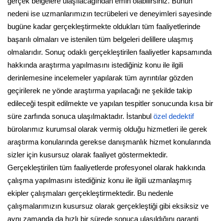
gerçek belgelere ulaşılacağından emin olabilirsiniz. Bunun
nedeni ise uzmanlarımızın tecrübeleri ve deneyimleri sayesinde
bugüne kadar gerçekleştirmekte oldukları tüm faaliyetlerinde
başarılı olmaları ve istenilen tüm belgeleri delillere ulaşmış
olmalarıdır. Sonuç odaklı gerçekleştirilen faaliyetler kapsamında
hakkında araştırma yapılmasını istediğiniz konu ile ilgili
derinlemesine incelemeler yapılarak tüm ayrıntılar gözden
geçirilerek ne yönde araştırma yapılacağı ne şekilde takip
edileceği tespit edilmekte ve yapılan tespitler sonucunda kısa bir
süre zarfında sonuca ulaşılmaktadır. İstanbul
özel dedektif
bürolarımız kurumsal olarak vermiş olduğu hizmetleri ile gerek
araştırma konularında gerekse danışmanlık hizmet konularında
sizler için kusursuz olarak faaliyet göstermektedir.
Gerçekleştirilen tüm faaliyetlerde profesyonel olarak hakkında
çalışma yapılmasını istediğiniz konu ile ilgili uzmanlaşmış
ekipler çalışmaları gerçekleştirmektedir. Bu nedenle
çalışmalarımızın kusursuz olarak gerçekleştiği gibi eksiksiz ve
aynı zamanda da hızlı bir sürede sonuca ulaşıldığını garanti