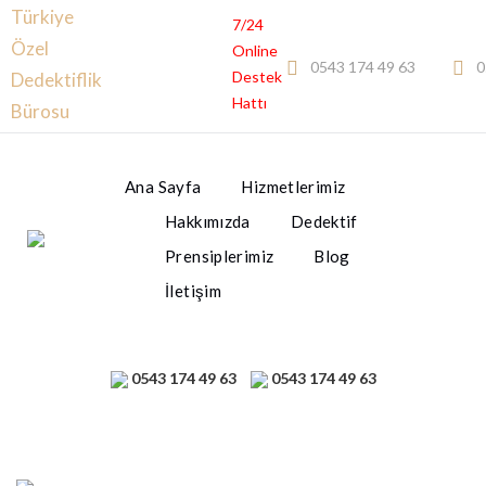
Türkiye
7/24
Özel
Online
0543 174 49 63
0
Destek
Dedektiflik
Hattı
Bürosu
Ana Sayfa
Hizmetlerimiz
Hakkımızda
Dedektif
Prensiplerimiz
Blog
İletişim
0543 174 49 63
0543 174 49 63