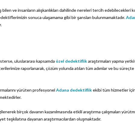
ş bilen ve insanların alışkanlıkları dahilinde nereleri tercih edebilecekleri
edektiflerimizin sonuca ulaşamama gibi bir şansları bulunmamaktadır.
Adan
.
 isterse, uluslararası kapsamda
özel dedektiflik
araştırmaları yapma yetki
terilerimize raporlanarak, çözüm yolunda atılan tüm adımlar ve bu süreçte
ırmalarını yürüten profesyonel
Adana dedektiflik
ekibi tüm hizmetler içi
mektedirler.
lgilenerek birçok davanın kazanılmasında etkili araştırma çalışmaları yürüt
yet teşkilatına dayanan araştırmacılardan oluşmaktadır.