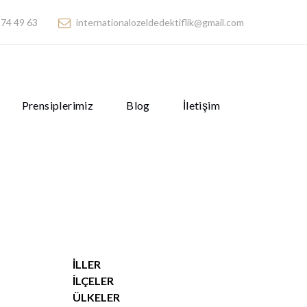
74 49 63
internationalozeldedektiflik@gmail.com
Prensiplerimiz
Blog
İletişim
İLLER
İLÇELER
ÜLKELER