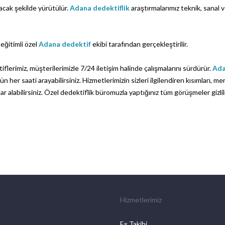
acak şekilde yürütülür.
Adana dedektiflik
araştırmalarımız teknik, sanal ve
eğitimli özel
Adana dedektif
ekibi tarafından gerçekleştirilir.
lerimiz, müşterilerimizle 7/24 iletişim halinde çalışmalarını sürdürür.
Ada
n her saati arayabilirsiniz. Hizmetlerimizin sizleri ilgilendiren kısımları, me
vaplar alabilirsiniz. Özel dedektiflik büromuzla yaptığınız tüm görüşmeler gizlil
Hizmetlerimiz
Eş Takibi