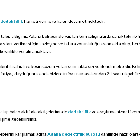
e
dedektiflik
hizmeti vermeye halen devam etmektedir.
talep aldığımız Adana bölgesinde yapılan tüm çalışmalarda sanal-teknik-fiz
ara start verilmesi için sözleşme ve fatura zorunluluğu aranmakta olup, her
kesinlikle yer almamaktayız.
ıkıntılara hızlı ve kesin çözüm yolları sunmakta sizi yönlendirmektedir. Bel
ihtiyaç duyduğunuz anda bizlere irtibat numaralarından 24 saat ulaşabilirs
olup halen aktif olarak ilçelerimizde
dedektiflik
ve araştırma hizmeti ver
işime geçebilirsiniz.
leplerini karşılamak adına
Adana dedektiflik bürosu
dahilinde hazır olara