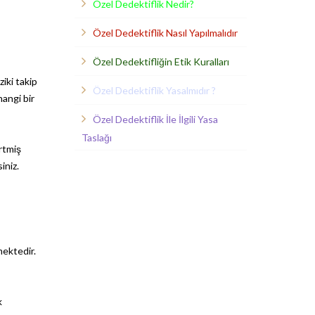
Özel Dedektiflik Nedir?
Özel Dedektiflik Nasıl Yapılmalıdır
Özel Dedektifliğin Etik Kuralları
iki takip
Özel Dedektiflik Yasalmıdır ?
hangi bir
Özel Dedektiflik İle İlgili Yasa
Taslağı
irtmiş
iniz.
mektedir.
k