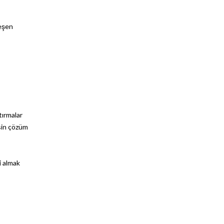
leşen
tırmalar
in çözüm
i almak