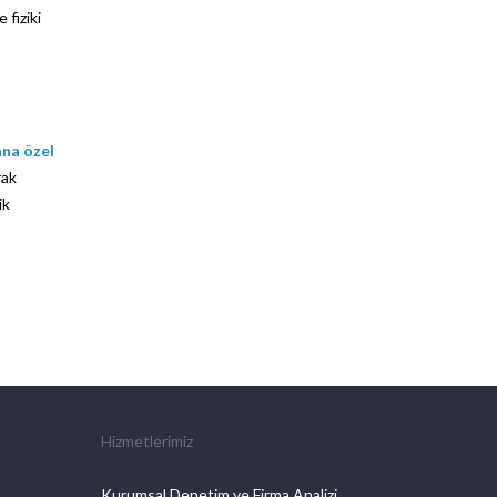
 fiziki
na özel
rak
ik
Hizmetlerimiz
Kurumsal Denetim ve Firma Analizi