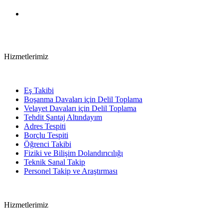
Hizmetlerimiz
Eş Takibi
Boşanma Davaları için Delil Toplama
Velayet Davaları için Delil Toplama
Tehdit Şantaj Altındayım
Adres Tespiti
Borçlu Tespiti
Öğrenci Takibi
Fiziki ve Bilişim Dolandırıcılığı
Teknik Sanal Takip
Personel Takip ve Araştırması
Hizmetlerimiz