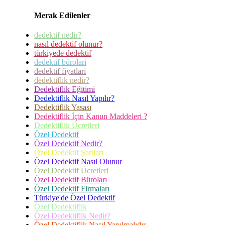
Merak Edilenler
dedektif nedir?
nasıl dedektif olunur?
türkiyede dedektif
dedektif bürolari
dedektif fiyatlari
dedektiflik nedir?
Dedektiflik Eğitimi
Dedektiflik Nasıl Yapılır?
Dedektiflik Yasası
Dedektiflik İçin Kanun Maddeleri ?
Dedektiflik Ücretleri
Özel Dedektif
Özel Dedektif Nedir?
Özel Dedektif Şartları
Özel Dedektif Nasıl Olunur
Özel Dedektif Ücretleri
Özel Dedektif Büroları
Özel Dedektif Firmaları
Türkiye'de Özel Dedektif
Özel Dedektiflik
Özel Dedektiflik Nedir?
Özel Dedektiflik Nasıl Yapılmalıdır