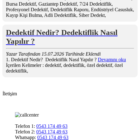
Bursa Dedektif
,
Gaziantep Dedektif
,
7/24 Dedektiflik
,
Profesyonel Dedektif
,
Dedektiflik Raporu
,
Endüstriyel Casusluk
,
Kayıp Kişi Bulma
,
Adli Dedektiflik
,
Siber Dedekt
,
Dedektif Nedir? Dedektiflik Nasıl
Yapılır ?
Yazar Tarafından 15.07.2026 Tarihinde Eklendi
1. Dedektif Nedir? Dedektiflik Nasıl Yapılır ?
Devamını oku
İçerilen Kelimeler :
dedektif
,
dedektiflik
,
özel dedektif
,
özel
dedektiflik
,
İletişim
Telefon 1:
0543 174 49 63
Telefon 2:
0543 174 49 63
Whatsapp:
0543 174 49 63