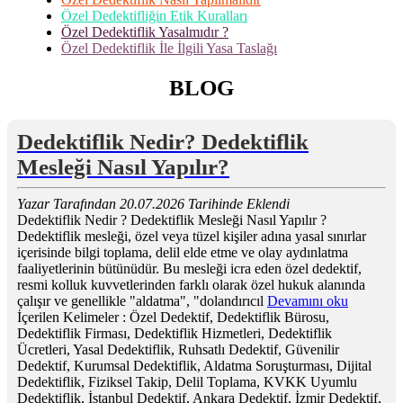
Özel Dedektifliğin Etik Kuralları
Özel Dedektiflik Yasalmıdır ?
Özel Dedektiflik İle İlgili Yasa Taslağı
BLOG
Dedektiflik Nedir? Dedektiflik
Mesleği Nasıl Yapılır?
Yazar Tarafından 20.07.2026 Tarihinde Eklendi
Dedektiflik Nedir ? Dedektiflik Mesleği Nasıl Yapılır ?
Dedektiflik mesleği, özel veya tüzel kişiler adına yasal sınırlar
içerisinde bilgi toplama, delil elde etme ve olay aydınlatma
faaliyetlerinin bütünüdür. Bu mesleği icra eden özel dedektif,
resmi kolluk kuvvetlerinden farklı olarak özel hukuk alanında
çalışır ve genellikle "aldatma", "dolandırıcıl
Devamını oku
İçerilen Kelimeler :
Özel Dedektif
,
Dedektiflik Bürosu
,
Dedektiflik Firması
,
Dedektiflik Hizmetleri
,
Dedektiflik
Ücretleri
,
Yasal Dedektiflik
,
Ruhsatlı Dedektif
,
Güvenilir
Dedektif
,
Kurumsal Dedektiflik
,
Aldatma Soruşturması
,
Dijital
Dedektiflik
,
Fiziksel Takip
,
Delil Toplama
,
KVKK Uyumlu
Dedektiflik
,
İstanbul Dedektif
,
Ankara Dedektif
,
İzmir Dedektif
,