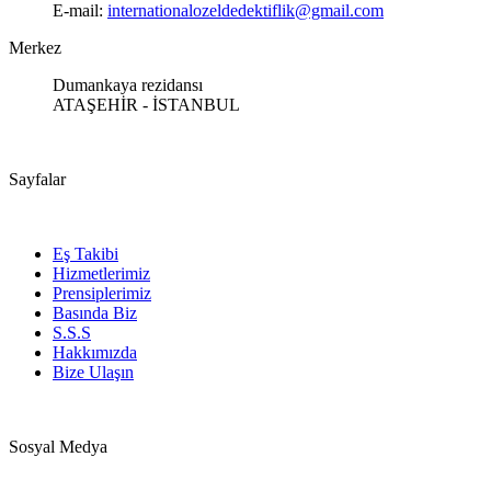
E-mail:
internationalozeldedektiflik@gmail.com
Merkez
Dumankaya rezidansı
ATAŞEHİR - İSTANBUL
Sayfalar
Eş Takibi
Hizmetlerimiz
Prensiplerimiz
Basında Biz
S.S.S
Hakkımızda
Bize Ulaşın
Sosyal Medya