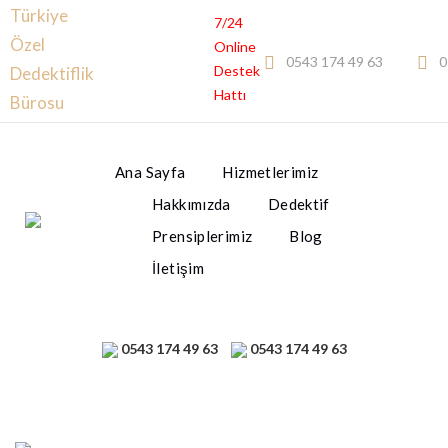
Türkiye
7/24
Özel
Online
0543 174 49 63
0
Destek
Dedektiflik
Hattı
Bürosu
Ana Sayfa
Hizmetlerimiz
Hakkımızda
Dedektif
Prensiplerimiz
Blog
İletişim
0543 174 49 63
0543 174 49 63