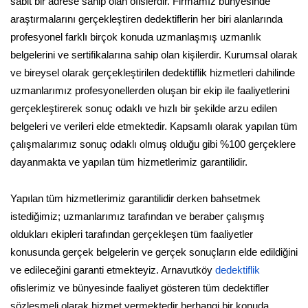
sabit bir adrese sahip olan ofislerdir. Firmamız bünyesinde
araştırmalarını gerçekleştiren dedektiflerin her biri alanlarında
profesyonel farklı birçok konuda uzmanlaşmış uzmanlık
belgelerini ve sertifikalarına sahip olan kişilerdir. Kurumsal olarak
ve bireysel olarak gerçekleştirilen dedektiflik hizmetleri dahilinde
uzmanlarımız profesyonellerden oluşan bir ekip ile faaliyetlerini
gerçekleştirerek sonuç odaklı ve hızlı bir şekilde arzu edilen
belgeleri ve verileri elde etmektedir. Kapsamlı olarak yapılan tüm
çalışmalarımız sonuç odaklı olmuş olduğu gibi %100 gerçeklere
dayanmakta ve yapılan tüm hizmetlerimiz garantilidir.
Yapılan tüm hizmetlerimiz garantilidir derken bahsetmek
istediğimiz; uzmanlarımız tarafından ve beraber çalışmış
oldukları ekipleri tarafından gerçekleşen tüm faaliyetler
konusunda gerçek belgelerin ve gerçek sonuçların elde edildiğini
ve edileceğini garanti etmekteyiz. Arnavutköy
dedektiflik
ofislerimiz ve bünyesinde faaliyet gösteren tüm dedektifler
sözleşmeli olarak hizmet vermektedir herhangi bir konuda