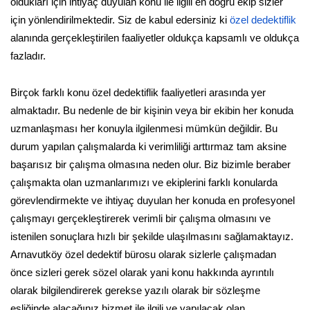
oldukları için ihtiyaç duyulan konu ile ilgili en doğru ekip sizler
için yönlendirilmektedir. Siz de kabul edersiniz ki
özel dedektiflik
alanında gerçekleştirilen faaliyetler oldukça kapsamlı ve oldukça
fazladır.
Birçok farklı konu özel dedektiflik faaliyetleri arasında yer
almaktadır. Bu nedenle de bir kişinin veya bir ekibin her konuda
uzmanlaşması her konuyla ilgilenmesi mümkün değildir. Bu
durum yapılan çalışmalarda ki verimliliği arttırmaz tam aksine
başarısız bir çalışma olmasına neden olur. Biz bizimle beraber
çalışmakta olan uzmanlarımızı ve ekiplerini farklı konularda
görevlendirmekte ve ihtiyaç duyulan her konuda en profesyonel
çalışmayı gerçekleştirerek verimli bir çalışma olmasını ve
istenilen sonuçlara hızlı bir şekilde ulaşılmasını sağlamaktayız.
Arnavutköy özel dedektif bürosu olarak sizlerle çalışmadan
önce sizleri gerek sözel olarak yani konu hakkında ayrıntılı
olarak bilgilendirerek gerekse yazılı olarak bir sözleşme
eşliğinde alacağınız hizmet ile ilgili ve yapılacak olan