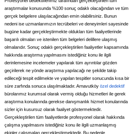
Profesyonel dedektiflerimiz tarafından gerçekleştirilen tüm
araştırmalar konusunda %100 sonuç odaklı olacağından ve tüm
gerçek belgelere ulaşılacağından emin olabilirsiniz. Bunun
nedeni ise uzmanlarımızın tecrübeleri ve deneyimleri sayesinde
bugüne kadar gerçekleştirmekte oldukları tüm faaliyetlerinde
başarılı olmaları ve istenilen tüm belgeleri delillere ulaşmış
olmalarıdır. Sonuç odaklı gerçekleştirilen faaliyetler kapsamında
hakkında araştırma yapılmasını istediğiniz konu ile ilgili
derinlemesine incelemeler yapılarak tüm ayrıntılar gözden
geçirilerek ne yönde araştırma yapılacağı ne şekilde takip
edileceği tespit edilmekte ve yapılan tespitler sonucunda kısa bir
süre zarfında sonuca ulaşılmaktadır. Arnavutköy
özel dedektif
bürolarımız kurumsal olarak vermiş olduğu hizmetleri ile gerek
araştırma konularında gerekse danışmanlık hizmet konularında
sizler için kusursuz olarak faaliyet göstermektedir.
Gerçekleştirilen tüm faaliyetlerde profesyonel olarak hakkında
çalışma yapılmasını istediğiniz konu ile ilgili uzmanlaşmış
ekipler çalışmaları gerçekleştirmektedir. Bu nedenle