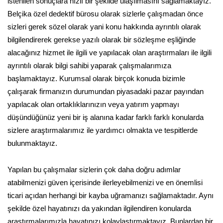
istenilen sonuçlara hızlı bir şekilde ulaşılmasını sağlamaktayız.
Belçika özel dedektif bürosu olarak sizlerle çalışmadan önce
sizleri gerek sözel olarak yani konu hakkında ayrıntılı olarak
bilgilendirerek gerekse yazılı olarak bir sözleşme eşliğinde
alacağınız hizmet ile ilgili ve yapılacak olan araştırmaları ile ilgili
ayrıntılı olarak bilgi sahibi yaparak çalışmalarımıza
başlamaktayız. Kurumsal olarak birçok konuda bizimle
çalışarak firmanızın durumundan piyasadaki pazar payından
yapılacak olan ortaklıklarınızın veya yatırım yapmayı
düşündüğünüz yeni bir iş alanına kadar farklı farklı konularda
sizlere araştırmalarımız ile yardımcı olmakta ve tespitlerde
bulunmaktayız.
Yapılan bu çalışmalar sizlerin çok daha doğru adımlar
atabilmenizi güven içerisinde ilerleyebilmenizi ve en önemlisi
ticari açıdan herhangi bir kayba uğramanızı sağlamaktadır. Aynı
şekilde özel hayatınızı da yakından ilgilendiren konularda
araştırmalarımızla hayatınızı kolaylaştırmaktayız. Bunlardan bir