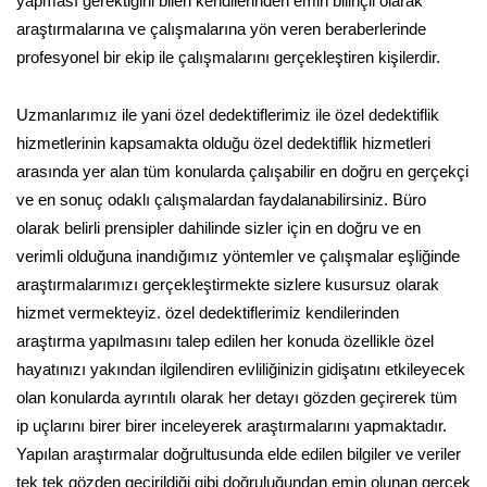
yapması gerektiğini bilen kendilerinden emin bilinçli olarak
araştırmalarına ve çalışmalarına yön veren beraberlerinde
profesyonel bir ekip ile çalışmalarını gerçekleştiren kişilerdir.
Uzmanlarımız ile yani özel dedektiflerimiz ile özel dedektiflik
hizmetlerinin kapsamakta olduğu özel dedektiflik hizmetleri
arasında yer alan tüm konularda çalışabilir en doğru en gerçekçi
ve en sonuç odaklı çalışmalardan faydalanabilirsiniz. Büro
olarak belirli prensipler dahilinde sizler için en doğru ve en
verimli olduğuna inandığımız yöntemler ve çalışmalar eşliğinde
araştırmalarımızı gerçekleştirmekte sizlere kusursuz olarak
hizmet vermekteyiz. özel dedektiflerimiz kendilerinden
araştırma yapılmasını talep edilen her konuda özellikle özel
hayatınızı yakından ilgilendiren evliliğinizin gidişatını etkileyecek
olan konularda ayrıntılı olarak her detayı gözden geçirerek tüm
ip uçlarını birer birer inceleyerek araştırmalarını yapmaktadır.
Yapılan araştırmalar doğrultusunda elde edilen bilgiler ve veriler
tek tek gözden geçirildiği gibi doğruluğundan emin olunan gerçek