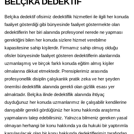
BELÇİKA DEDEKTİF
Belçika dedektif ofisimiz dedektiflik hizmetleri ile ilgili her konuda
faaliyet gösterdiği gibi bünyesinde faaliyet göstermekte olan
dedektiflerin her biri alanında profesyonel nerede ne yapması
gerektiğini bilen her konuda sizlere hizmet verebilme
kapasitesine sahip kişilerdir. Firmamız sahip olmuş olduğu
ofisler bünyesinde faaliyet gösteren dedektiflerin alanlarında
uzmanlaşmış ve birçok farklı konuda eğitim almış kişiler
olmalarına dikkat etmektedir. Prensiplerimiz arasında
profesyonellik disiplin çalışkanlık pratik zeka ve her şeyden
önemlisi dedektiflik alanında gerekli olan gizlilik esası yer
almaktadır. Belçika ilinde dedektiflik alanında ihtiyaç
duyduğunuz her konuda uzmanlarımız ile çalışabilir kendilerine
danışabilir gerekli gördüğünüz her konu hakkında araştırma
yapmalarını talep edebilirsiniz. Yalnızca bilmeniz gereken yasal
olmayan herhangi bir konu hakkında ya da hukuki bir yaptırımla
karşılaşılacak olan bir konu hakkında dedektiflerimiz tarafından