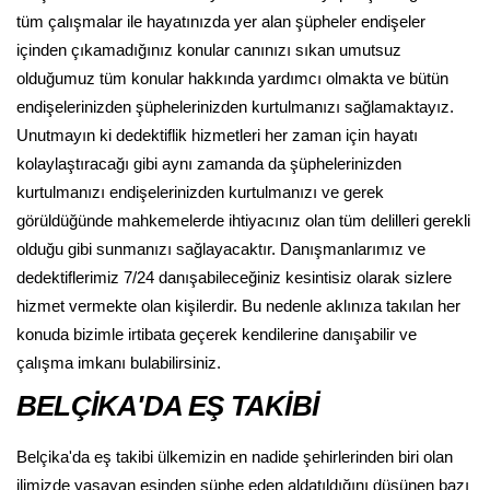
tüm çalışmalar ile hayatınızda yer alan şüpheler endişeler
içinden çıkamadığınız konular canınızı sıkan umutsuz
olduğumuz tüm konular hakkında yardımcı olmakta ve bütün
endişelerinizden şüphelerinizden kurtulmanızı sağlamaktayız.
Unutmayın ki dedektiflik hizmetleri her zaman için hayatı
kolaylaştıracağı gibi aynı zamanda da şüphelerinizden
kurtulmanızı endişelerinizden kurtulmanızı ve gerek
görüldüğünde mahkemelerde ihtiyacınız olan tüm delilleri gerekli
olduğu gibi sunmanızı sağlayacaktır. Danışmanlarımız ve
dedektiflerimiz 7/24 danışabileceğiniz kesintisiz olarak sizlere
hizmet vermekte olan kişilerdir. Bu nedenle aklınıza takılan her
konuda bizimle irtibata geçerek kendilerine danışabilir ve
çalışma imkanı bulabilirsiniz.
BELÇİKA'DA EŞ TAKİBİ
Belçika'da eş takibi ülkemizin en nadide şehirlerinden biri olan
ilimizde yaşayan eşinden şüphe eden aldatıldığını düşünen bazı