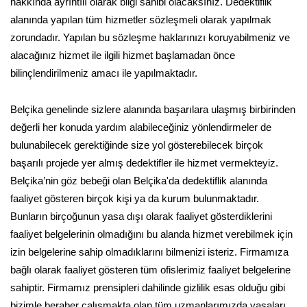
hakkında ayrıntılı olarak bilgi sahibi olacaksınız. Dedektiflik
alanında yapılan tüm hizmetler sözleşmeli olarak yapılmak
zorundadır. Yapılan bu sözleşme haklarınızı koruyabilmeniz ve
alacağınız hizmet ile ilgili hizmet başlamadan önce
bilinçlendirilmeniz amacı ile yapılmaktadır.
Belçika genelinde sizlere alanında başarılara ulaşmış birbirinden
değerli her konuda yardım alabileceğiniz yönlendirmeler de
bulunabilecek gerektiğinde size yol gösterebilecek birçok
başarılı projede yer almış dedektifler ile hizmet vermekteyiz.
Belçika’nin göz bebeği olan Belçika'da dedektiflik alanında
faaliyet gösteren birçok kişi ya da kurum bulunmaktadır.
Bunların birçoğunun yasa dışı olarak faaliyet gösterdiklerini
faaliyet belgelerinin olmadığını bu alanda hizmet verebilmek için
izin belgelerine sahip olmadıklarını bilmenizi isteriz. Firmamıza
bağlı olarak faaliyet gösteren tüm ofislerimiz faaliyet belgelerine
sahiptir. Firmamız prensipleri dahilinde gizlilik esas olduğu gibi
bizimle beraber çalışmakta olan tüm uzmanlarımızda yasaları