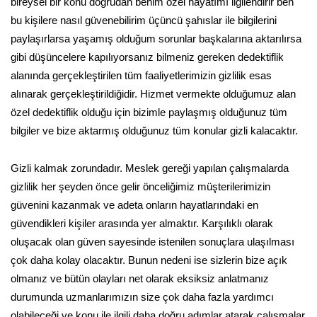
bireysel bir konu doğrudan benim özel hayatımı ilgilendirir ben
bu kişilere nasıl güvenebilirim üçüncü şahıslar ile bilgilerini
paylaşırlarsa yaşamış olduğum sorunlar başkalarına aktarılırsa
gibi düşüncelere kapılıyorsanız bilmeniz gereken dedektiflik
alanında gerçekleştirilen tüm faaliyetlerimizin gizlilik esas
alınarak gerçekleştirildiğidir. Hizmet vermekte olduğumuz alan
özel dedektiflik olduğu için bizimle paylaşmış olduğunuz tüm
bilgiler ve bize aktarmış olduğunuz tüm konular gizli kalacaktır.
Gizli kalmak zorundadır. Meslek gereği yapılan çalışmalarda
gizlilik her şeyden önce gelir önceliğimiz müşterilerimizin
güvenini kazanmak ve adeta onların hayatlarındaki en
güvendikleri kişiler arasında yer almaktır. Karşılıklı olarak
oluşacak olan güven sayesinde istenilen sonuçlara ulaşılması
çok daha kolay olacaktır. Bunun nedeni ise sizlerin bize açık
olmanız ve bütün olayları net olarak eksiksiz anlatmanız
durumunda uzmanlarımızın size çok daha fazla yardımcı
olabileceği ve konu ile ilgili daha doğru adımlar atarak çalışmalar