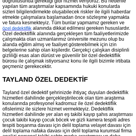
doğrultusunda gerektiği gibi hizmet veriyoruz. Bu nedenle
yapılan tüm araştırmalar kapsamında hukuki konularda
sizleri bilgilendirmekte oluşabilecek riskler ile ilgili haberdar
etmekte çalışmalara başlamadan önce sözleşme yapmakta
ve fatura kesmekteyiz. Tüm bunlar yapmamız gereken ve
alanında dikkat edilmesi gereken hususlardır.
özel dedektiflik
Özel dedektiflik alanında gerçekleşen tüm faaliyetlerimizde
çalışmakta olan uzmanlarımız üniversite mezunu olup bu
alanda eğitim almış ve faaliyet gösterebilmek için izin
belgelerine sahip olan kişilerdir. Gerçekçi çalışkan disiplinli
gizliliği esas alan dürüst ve güvenilir bir özel dedektiflik
bürosu ile çalışmak istiyorsanız konu ile ilgili bizimle irtibata
geçmeniz gerekecektir.
TAYLAND ÖZEL DEDEKTİF
Tayland özel dedektif şehrinizde ihtiyaç duyulan dedektiflik
hizmetleri dahilinde gerçekleştirilecek olan tüm araştırma
konularında profesyonel kadromuz ile özel dedektiflik
ofislerimiz ile sizlere hizmet vermekteyiz. Dedektiflik
hizmetleri dahilinde yer alan eş takibi kayıp şahıs araştırması
çocuk takibi kayıp çocuk böcek ve gizli kamera tespiti adres
tespiti boşanma davası için delil toplama velayet davası için
delil toplama nafaka davası için delil toplama kurumsal firma