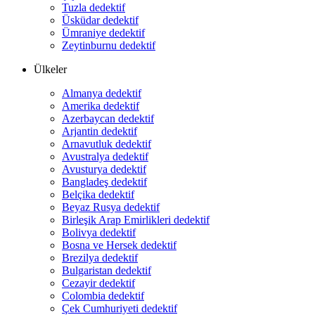
Tuzla dedektif
Üsküdar dedektif
Ümraniye dedektif
Zeytinburnu dedektif
Ülkeler
Almanya dedektif
Amerika dedektif
Azerbaycan dedektif
Arjantin dedektif
Arnavutluk dedektif
Avustralya dedektif
Avusturya dedektif
Bangladeş dedektif
Belçika dedektif
Beyaz Rusya dedektif
Birleşik Arap Emirlikleri dedektif
Bolivya dedektif
Bosna ve Hersek dedektif
Brezilya dedektif
Bulgaristan dedektif
Cezayir dedektif
Colombia dedektif
Çek Cumhuriyeti dedektif