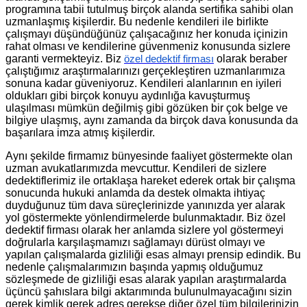
programına tabii tutulmuş birçok alanda sertifika sahibi olan
uzmanlaşmış kişilerdir. Bu nedenle kendileri ile birlikte
çalışmayı düşündüğünüz çalışacağınız her konuda içinizin
rahat olması ve kendilerine güvenmeniz konusunda sizlere
garanti vermekteyiz. Biz
olarak beraber
özel dedektif firması
çalıştığımız araştırmalarınızı gerçekleştiren uzmanlarımıza
sonuna kadar güveniyoruz. Kendileri alanlarının en iyileri
oldukları gibi birçok konuyu aydınlığa kavuşturmuş
ulaşılması mümkün değilmiş gibi gözüken bir çok belge ve
bilgiye ulaşmış, aynı zamanda da birçok dava konusunda da
başarılara imza atmış kişilerdir.
Aynı şekilde firmamız bünyesinde faaliyet göstermekte olan
uzman avukatlarımızda mevcuttur. Kendileri de sizlere
dedektiflerimiz ile ortaklaşa hareket ederek ortak bir çalışma
sonucunda hukuki anlamda da destek olmakta ihtiyaç
duyduğunuz tüm dava süreçlerinizde yanınızda yer alarak
yol göstermekte yönlendirmelerde bulunmaktadır. Biz özel
dedektif firması olarak her anlamda sizlere yol göstermeyi
doğrularla karşılaşmamızı sağlamayı dürüst olmayı ve
yapılan çalışmalarda gizliliği esas almayı prensip edindik. Bu
nedenle çalışmalarımızın başında yapmış olduğumuz
sözleşmede de gizliliği esas alarak yapılan araştırmalarda
üçüncü şahıslara bilgi aktarımında bulunulmayacağını sizin
gerek kimlik gerek adres gerekse diğer özel tüm bilgilerinizin