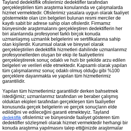
Tayland dedektiflik ofislerimiz dedektifler tarafından
gerçekleştirilen tüm araştırma konularında ve çalışmalarda
hizmet vermektedir. Ofislerimiz yasalara uygun olarak faaliyet
göstermekte olan izin belgeleri bulunan resmi merciler de
kayıtlı sabit bir adrese sahip olan ofislerdir. Firmamız
bünyesinde araştırmalarını gerçekleştiren dedektiflerin her
biri alanlarında profesyonel farklı birçok konuda
uzmanlaşmış uzmanlık belgelerini ve sertifikalarına sahip
olan kişilerdir. Kurumsal olarak ve bireysel olarak
gerçekleştirilen dedektiflik hizmetleri dahilinde uzmanlarımız
profesyonellerden oluşan bir ekip ile faaliyetlerini
gerçekleştirerek sonuç odaklı ve hızlı bir şekilde arzu edilen
belgeleri ve verileri elde etmektedir. Kapsamlı olarak yapılan
tüm çalışmalarımız sonuç odaklı olmuş olduğu gibi %100
gerçeklere dayanmakta ve yapılan tüm hizmetlerimiz
garantilidir.
Yapılan tüm hizmetlerimiz garantilidir derken bahsetmek
istediğimiz; uzmanlarımız tarafından ve beraber çalışmış
oldukları ekipleri tarafından gerçekleşen tüm faaliyetler
konusunda gerçek belgelerin ve gerçek sonuçların elde
edildiğini ve edileceğini garanti etmekteyiz. Tayland
ofislerimiz ve bünyesinde faaliyet gösteren tüm
dedektiflik
dedektifler sözleşmeli olarak hizmet vermektedir herhangi bir
konuda araştırma yapılmasını talep ettiğinizde araştırmalar