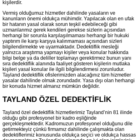
kişilerdir.
Vermiş olduğumuz hizmetler dahilinde yasaların ve
kanunların önemi oldukça mühimdir. Yapılacak olan en ufak
bir hatanın yasal olarak sorun teşkil edebileceği gibi
uzmanlarımız gerek kendileri gerekse sizlerin açısından
herhangi bir sorunla karşılaşılmaması herhangi bir hukuki
yaptırım ile karşı karşıya kalınmaması açısından sizleri
bilgilendirmekte ve uyarmaktadır. Dedektiflik mesleği
yalnızca araştırma yapmayı kişiler veya konular hakkında
bilgi belge ya da deliller toplamayı gerektirmez bunun yanı
sıra dedektiflik alanında faaliyet gösteren kişilerin mutlaka
kişileri yasal konular ile ilgili bilgilendirmesi zorunludur.
Tayland dedektiflik ofislerimizden alacağınız tüm hizmetler
yasalar dahilinde olmak zorundadır. Yasa dışı olan herhangi
bir konuda hizmet almanız mümkün değildir.
TAYLAND ÖZEL DEDEKTİFLİK
Tayland özel dedektiflik hizmetlerimiz Tayland’nin 81 ilinde
olduğu gibi profesyonel bir kadro eşliğinde
gerçekleşmektedir. Kadromuzun profesyonel olduğunu dile
getirmekteyiz çünkü firmamız dahilinde çalışmakta olan
dedektiflerimiz konusunda oldukça seçici ve oldukça hassas