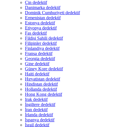
Çin dedektif
Danimarka dedektif
Dominik Cumhuriyeti dedektif
Ermenistan dedektif
Estonya dedektif
Etiyopya dedektif
Fas dedektif
Fildişi Sahili dedektif
Filipinler dedektif
Finlandiya dedektif
Fransa dedektif
Georgia dedektif
Gine dedektif
Güney Kore dedektif
Haiti dedektif
Hırvatistan dedektif
Hindistan dedektif
Hollanda dedektif
Hong Kong dedektif
Irak dedektif
İngiltere dedektif
İran dedektif
İrlanda dedektif
İspanya dedektif
İsrail dedektif