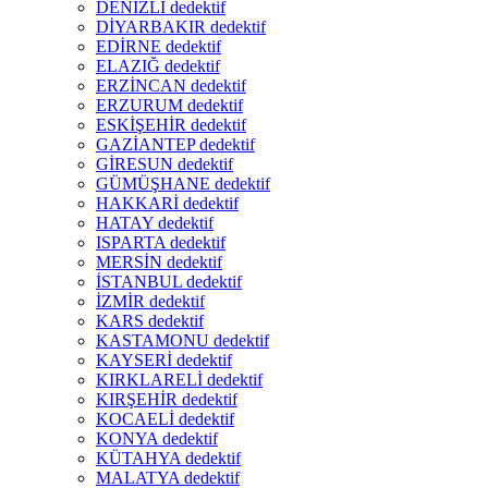
DENİZLİ dedektif
DİYARBAKIR dedektif
EDİRNE dedektif
ELAZIĞ dedektif
ERZİNCAN dedektif
ERZURUM dedektif
ESKİŞEHİR dedektif
GAZİANTEP dedektif
GİRESUN dedektif
GÜMÜŞHANE dedektif
HAKKARİ dedektif
HATAY dedektif
ISPARTA dedektif
MERSİN dedektif
İSTANBUL dedektif
İZMİR dedektif
KARS dedektif
KASTAMONU dedektif
KAYSERİ dedektif
KIRKLARELİ dedektif
KIRŞEHİR dedektif
KOCAELİ dedektif
KONYA dedektif
KÜTAHYA dedektif
MALATYA dedektif