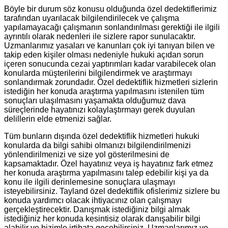
Böyle bir durum söz konusu olduğunda özel dedektiflerimiz
tarafından uyarılacak bilgilendirilecek ve çalışma
yapılamayacağı çalışmanın sonlandırılması gerektiği ile ilgili
ayrıntılı olarak nedenleri ile sizlere rapor sunulacaktır.
Uzmanlarımız yasaları ve kanunları çok iyi tanıyan bilen ve
takip eden kişiler olması nedeniyle hukuki açıdan sorun
içeren sonucunda cezai yaptırımları kadar varabilecek olan
konularda müşterilerini bilgilendirmek ve araştırmayı
sonlandırmak zorundadır. Özel dedektiflik hizmetleri sizlerin
istediğin her konuda araştırma yapılmasını istenilen tüm
sonuçları ulaşılmasını yaşamakta olduğumuz dava
süreçlerinde hayatınızı kolaylaştırmayı gerek duyulan
delillerin elde etmenizi sağlar.
Tüm bunların dışında özel dedektiflik hizmetleri hukuki
konularda da bilgi sahibi olmanızı bilgilendirilmenizi
yönlendirilmenizi ve size yol gösterilmesini de
kapsamaktadır. Özel hayatınız veya iş hayatınız fark etmez
her konuda araştırma yapılmasını talep edebilir kişi ya da
konu ile ilgili derinlemesine sonuçlara ulaşmayı
isteyebilirsiniz. Tayland özel dedektiflik ofislerimiz sizlere bu
konuda yardımcı olacak ihtiyacınız olan çalışmayı
gerçekleştirecektir. Danışmak istediğiniz bilgi almak
istediğiniz her konuda kesintisiz olarak danışabilir bilgi
alabilir ve bizimle irtibata geçebilirsiniz. Uzmanlarımız ve