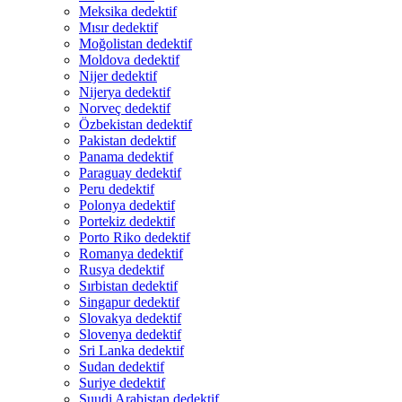
Meksika dedektif
Mısır dedektif
Moğolistan dedektif
Moldova dedektif
Nijer dedektif
Nijerya dedektif
Norveç dedektif
Özbekistan dedektif
Pakistan dedektif
Panama dedektif
Paraguay dedektif
Peru dedektif
Polonya dedektif
Portekiz dedektif
Porto Riko dedektif
Romanya dedektif
Rusya dedektif
Sırbistan dedektif
Singapur dedektif
Slovakya dedektif
Slovenya dedektif
Sri Lanka dedektif
Sudan dedektif
Suriye dedektif
Suudi Arabistan dedektif