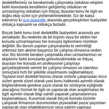
dedektiflerimiz ve beraberinde çalışmakta oldukları ekipleri
farklı konularda kendilerini geliştirmiş oldukları ve
uzmanlaşmış oldukları için ihtiyaç duyulan konu ile ilgili en
doğru ekip sizler için yönlendirilmektedir. Siz de kabul
edersiniz ki
alanında gerçekleştirilen faaliyetler
özel dedektiflik
oldukça kapsamlı ve oldukça fazladır.
Birçok farklı konu özel dedektiflik faaliyetleri arasında yer
almaktadır. Bu nedenle de bir kişinin veya bir ekibin her
konuda uzmanlaşması her konuyla ilgilenmesi mümkün
değildir. Bu durum yapılan çalışmalarda ki verimliliği
arttırmaz tam aksine başarısız bir çalışma olmasına neden
olur. Biz bizimle beraber çalışmakta olan uzmanlarımızı ve
ekiplerini farklı konularda görevlendirmekte ve ihtiyaç
duyulan her konuda en profesyonel çalışmayı
gerçekleştirerek verimli bir çalışma olmasını ve istenilen
sonuçlara hızlı bir şekilde ulaşılmasını sağlamaktayız.
Tayland özel dedektif bürosu olarak sizlerle çalışmadan önce
sizleri gerek sözel olarak yani konu hakkında ayrıntılı olarak
bilgilendirerek gerekse yazılı olarak bir sözleşme eşliğinde
alacağınız hizmet ile ilgili ve yapılacak olan araştırmaları ile
ilgili ayrıntılı olarak bilgi sahibi yaparak çalışmalarımıza
başlamaktayız. Kurumsal olarak birçok konuda bizimle
çalışarak firmanızın durumundan piyasadaki pazar payından
yapılacak olan ortaklıklarınızın veya yatırım yapmayı