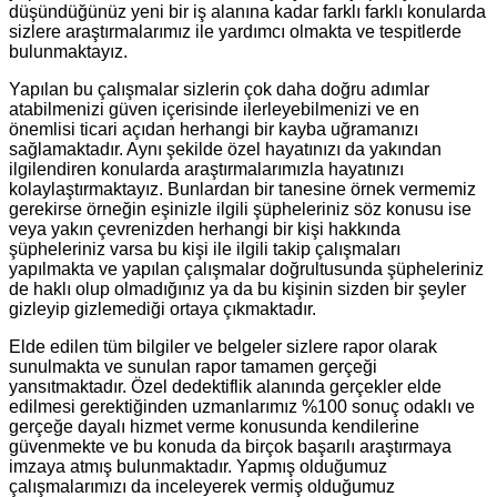
düşündüğünüz yeni bir iş alanına kadar farklı farklı konularda
sizlere araştırmalarımız ile yardımcı olmakta ve tespitlerde
bulunmaktayız.
Yapılan bu çalışmalar sizlerin çok daha doğru adımlar
atabilmenizi güven içerisinde ilerleyebilmenizi ve en
önemlisi ticari açıdan herhangi bir kayba uğramanızı
sağlamaktadır. Aynı şekilde özel hayatınızı da yakından
ilgilendiren konularda araştırmalarımızla hayatınızı
kolaylaştırmaktayız. Bunlardan bir tanesine örnek vermemiz
gerekirse örneğin eşinizle ilgili şüpheleriniz söz konusu ise
veya yakın çevrenizden herhangi bir kişi hakkında
şüpheleriniz varsa bu kişi ile ilgili takip çalışmaları
yapılmakta ve yapılan çalışmalar doğrultusunda şüpheleriniz
de haklı olup olmadığınız ya da bu kişinin sizden bir şeyler
gizleyip gizlemediği ortaya çıkmaktadır.
Elde edilen tüm bilgiler ve belgeler sizlere rapor olarak
sunulmakta ve sunulan rapor tamamen gerçeği
yansıtmaktadır. Özel dedektiflik alanında gerçekler elde
edilmesi gerektiğinden uzmanlarımız %100 sonuç odaklı ve
gerçeğe dayalı hizmet verme konusunda kendilerine
güvenmekte ve bu konuda da birçok başarılı araştırmaya
imzaya atmış bulunmaktadır. Yapmış olduğumuz
çalışmalarımızı da inceleyerek vermiş olduğumuz