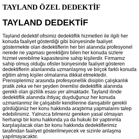
TAYLAND ÖZEL DEDEKTİF
TAYLAND DEDEKTİF
Tayland dedektif ofisimiz dedektiflik hizmetleri ile ilgili her
konuda faaliyet gösterdiği gibi bünyesinde faaliyet
göstermekte olan dedektiflerin her biri alanında profesyonel
nerede ne yapması gerektiğini bilen her konuda sizlere
hizmet verebilme kapasitesine sahip kişilerdir. Firmamız
sahip olmuş olduğu ofisler bünyesinde faaliyet gösteren
dedektiflerin alanlarında uzmanlaşmış ve birçok farklı konuda
eğitim almış kişiler olmalarına dikkat etmektedir.
Prensiplerimiz arasında profesyonellik disiplin çalışkanlık
pratik zeka ve her şeyden önemlisi dedektiflik alanında
gerekli olan gizlilik esası yer almaktadır. Tayland ilinde
dedektiflik alanında ihtiyaç duyduğunuz her konuda
uzmanlarımız ile çalışabilir kendilerine danışabilir gerekli
gördüğünüz her konu hakkında araştırma yapmalarını talep
edebilirsiniz. Yalnızca bilmeniz gereken yasal olmayan
herhangi bir konu hakkında ya da hukuki bir yaptırımla
karşılaşılacak olan bir konu hakkında dedektiflerimiz
tarafından faaliyet gösterilmeyecek ve sizinle anlaşma
yapılmayacaktır.