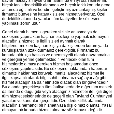
davranmaktayız Tayland’nin alanında en iyi olan isimlerini;
birçok farklı dedektiflik alanında ve birçok farklı konuda genel
anlamda eğitimli ve kendini geliştirmiş uzmanlaşmış kişileri
firmamız bünyesine katarak sizlere hizmet veriyoruz. Özel
dedektiflik alanında yapılan tüm faaliyetlerde sözleşme
yapılması zorunludur.
Genel olarak bilmeniz gereken sizinle anlaşma ya da
sözleşme yapmaktan kaçınan sözleşme yapmak istemeyen
alacağınız hizmet ile ilgili sizleri ayrıntılı olarak
bilgilendirmekten kaçınan kişi ya da kişilerden kurum ya da
kuruluşlardan uzak durmanız gerektiğidir. Firmamız bu
konuda oldukça hassas ve ehemmiyetli olarak davranmakta
ve gereğini yerine getirmektedir. Verilecek olan tüm
hizmetlerde olması gereken hizmet başlamadan önce
sözleşme yapılmasıdır. Bu sözleşme haklarından haberdar
olmanızı haklarınızı koruyabilmenizi alacağınız hizmet ile
ilgili kapsamlı olarak bilgi sahibi olmanızı sağlayacağı gibi
hizmet alacağınıza dair elinizde olacak olan bir güvencedir.
Bu alanda gerçekleşen tüm faaliyetlerde de diğer tüm meslek
dallarında olduğu gibi veya alacağınız hizmetler ile ilgili diğer
tüm hizmet sektörlerinde de geçerli olan Tayland Cumhuriyeti
yasaları ve kanunları geçerlidir. Özel dedektiflik alanında
alacağınız herhangi bir hizmet yasa dışı olmaz olamaz. Yasal
olmayan bir konuda hizmet almanız söz konusu değildir.