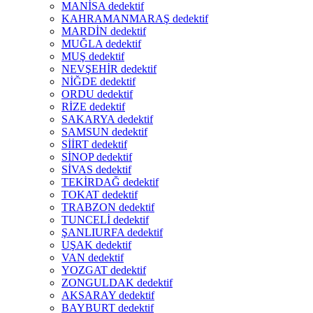
MANİSA dedektif
KAHRAMANMARAŞ dedektif
MARDİN dedektif
MUĞLA dedektif
MUŞ dedektif
NEVŞEHİR dedektif
NİĞDE dedektif
ORDU dedektif
RİZE dedektif
SAKARYA dedektif
SAMSUN dedektif
SİİRT dedektif
SİNOP dedektif
SİVAS dedektif
TEKİRDAĞ dedektif
TOKAT dedektif
TRABZON dedektif
TUNCELİ dedektif
ŞANLIURFA dedektif
UŞAK dedektif
VAN dedektif
YOZGAT dedektif
ZONGULDAK dedektif
AKSARAY dedektif
BAYBURT dedektif