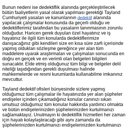
Bunun nedeni ise dedektiflik alanında gerçekleştirilecek
bütün faaliyetlerin yasal olarak yapılması gerektiği Tayland
Cumhuriyeti yasaları ve kanunlarının
alanında
dedektif
yapılacak çalışmalar konusunda da geçerli olduğu ve
dedektiflerimiz tarafından bu yasaların tanınmasının zorunlu
olduğudur. Haricen gerek duyulan özel hayatınız ve iş
hayatınız ile ilgili tüm konularda dedektiflerimize
danışacağınız gibi kendileri size en kısa süre zarfı içerisinde
yapmış oldukları sözleşme gereğince yer alan tüm
maddelere uyarak araştırmaları ve çalışmaları sonucunda en
doğru en gerçek ve en verimli olan belgeleri bilgileri
sunacaktır. Elde etmiş olduğunuz tüm bilgi ve belgeler delil
niteliği taşıdığından gerekli duyulması halinde
mahkemelerde ve resmi kurumlarda kullanabilme imkanınız
mevcuttur.
Tayland dedektif ofisleri bünyesinde sizlere yapmış
olduğumuz tüm çalışmalar ile hayatınızda yer alan şüpheler
endişeler içinden çıkamadığınız konular canınızı sıkan
umutsuz olduğumuz tüm konular hakkında yardımcı olmakta
ve bütün endişelerinizden şüphelerinizden kurtulmanızı
sağlamaktayız. Unutmayın ki dedektiflik hizmetleri her zaman
için hayatı kolaylaştıracağı gibi aynı zamanda da
şüphelerinizden kurtulmanızı endişelerinizden kurtulmanızı