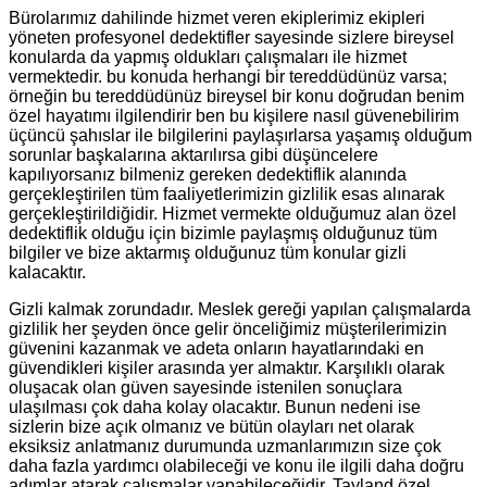
Bürolarımız dahilinde hizmet veren ekiplerimiz ekipleri
yöneten profesyonel dedektifler sayesinde sizlere bireysel
konularda da yapmış oldukları çalışmaları ile hizmet
vermektedir. bu konuda herhangi bir tereddüdünüz varsa;
örneğin bu tereddüdünüz bireysel bir konu doğrudan benim
özel hayatımı ilgilendirir ben bu kişilere nasıl güvenebilirim
üçüncü şahıslar ile bilgilerini paylaşırlarsa yaşamış olduğum
sorunlar başkalarına aktarılırsa gibi düşüncelere
kapılıyorsanız bilmeniz gereken dedektiflik alanında
gerçekleştirilen tüm faaliyetlerimizin gizlilik esas alınarak
gerçekleştirildiğidir. Hizmet vermekte olduğumuz alan özel
dedektiflik olduğu için bizimle paylaşmış olduğunuz tüm
bilgiler ve bize aktarmış olduğunuz tüm konular gizli
kalacaktır.
Gizli kalmak zorundadır. Meslek gereği yapılan çalışmalarda
gizlilik her şeyden önce gelir önceliğimiz müşterilerimizin
güvenini kazanmak ve adeta onların hayatlarındaki en
güvendikleri kişiler arasında yer almaktır. Karşılıklı olarak
oluşacak olan güven sayesinde istenilen sonuçlara
ulaşılması çok daha kolay olacaktır. Bunun nedeni ise
sizlerin bize açık olmanız ve bütün olayları net olarak
eksiksiz anlatmanız durumunda uzmanlarımızın size çok
daha fazla yardımcı olabileceği ve konu ile ilgili daha doğru
adımlar atarak çalışmalar yapabileceğidir. Tayland özel