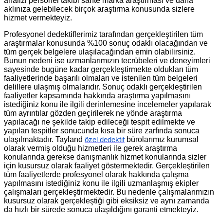
analizi personel takibi sahte marka araştırması ve daha
aklınıza gelebilecek birçok araştırma konusunda sizlere
hizmet vermekteyiz.
Profesyonel dedektiflerimiz tarafından gerçekleştirilen tüm
araştırmalar konusunda %100 sonuç odaklı olacağından ve
tüm gerçek belgelere ulaşılacağından emin olabilirsiniz.
Bunun nedeni ise uzmanlarımızın tecrübeleri ve deneyimleri
sayesinde bugüne kadar gerçekleştirmekte oldukları tüm
faaliyetlerinde başarılı olmaları ve istenilen tüm belgeleri
delillere ulaşmış olmalarıdır. Sonuç odaklı gerçekleştirilen
faaliyetler kapsamında hakkında araştırma yapılmasını
istediğiniz konu ile ilgili derinlemesine incelemeler yapılarak
tüm ayrıntılar gözden geçirilerek ne yönde araştırma
yapılacağı ne şekilde takip edileceği tespit edilmekte ve
yapılan tespitler sonucunda kısa bir süre zarfında sonuca
ulaşılmaktadır. Tayland
bürolarımız kurumsal
özel dedektif
olarak vermiş olduğu hizmetleri ile gerek araştırma
konularında gerekse danışmanlık hizmet konularında sizler
için kusursuz olarak faaliyet göstermektedir. Gerçekleştirilen
tüm faaliyetlerde profesyonel olarak hakkında çalışma
yapılmasını istediğiniz konu ile ilgili uzmanlaşmış ekipler
çalışmaları gerçekleştirmektedir. Bu nedenle çalışmalarımızın
kusursuz olarak gerçekleştiği gibi eksiksiz ve aynı zamanda
da hızlı bir sürede sonuca ulaşıldığını garanti etmekteyiz.