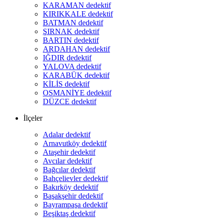
KARAMAN dedektif
KIRIKKALE dedektif
BATMAN dedektif
ŞIRNAK dedektif
BARTIN dedektif
ARDAHAN dedektif
IĞDIR dedektif
YALOVA dedektif
KARABÜK dedektif
KİLİS dedektif
OSMANİYE dedektif
DÜZCE dedektif
İlçeler
Adalar dedektif
Arnavutköy dedektif
Ataşehir dedektif
Avcılar dedektif
Bağcılar dedektif
Bahçelievler dedektif
Bakırköy dedektif
Başakşehir dedektif
Bayrampaşa dedektif
Beşiktaş dedektif