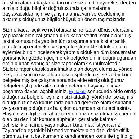
araştırmalarına başlamadan önce sizleri dinleyerek sizlerden
almış olduğu bilgiler doğrultusunda çalışmalarına
başlayacakları için ve çalışmalarına yön verecekleri için
aktarmış olduğunuz bilgiler büyük bir önem taşımaktadır.
Siz ne kadar açık ve net olursanız ne kadar dürüst olursanız
yapılacak olan çalışmada bir o kadar verimli sonuçlanır. Eş
takibi konusunda yapılan tüm araştırmalarda kişiler anlık
olarak takip edilmekte ve gerçekleştirmekte oldukları tüm
eylemler bir bir incelenerek yapmış oldukları tüm konuşmalar
görüşmeler gözden geçirilerek belgelendirilir, doğruluğundan
emin olunan sonuçlar size rapor olarak sunulmaktadır.
Sizlere rapor olarak sunulmakta olan dosya olumsuz yönde
ise yani eşinizin sizi aldatması tespit edilmiş ise ve bu konu
belgelenmiş ise çalışma sonunda elde etmiş olduğunuz
belgeler eşliğinde aile mahkemelerine başvurabilir ve
boşanma davası açabilirsiniz.
sonucunda elde etmiş
Eş takibi
olduğunuz belgeler eşinizin sizi aldattığı yönünde ise açmış
olduğunuz dava konusunda bunları gerekçe olarak sunabilir
ve yaşamış olduğunuz bu çirkin durumdan kurtulabilirsiniz.
Hayatınızla ilgili sizi rahatsız eden huzursuz olmanıza neden
olan bu denli bir konuda şüpheler içerisinde kalmak
belirsizlikler içinde yaşamaktan kurtulmak istiyorsanız
Tayland'da eş takibi hizmeti vermekte olan özel dedektiflik
büromuz ile irtibat kurmanız kendilerinden konu ile ilgili bilgi