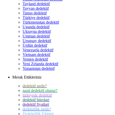
Tayland dedektif
Tayvan dedektif
Tunus dedektif
Türkiye dedektif
Türkmenistan dedektif
Uganda dedektif
Ukrayna dedektif
Umman dedektif
Uruguay dedektif
Ürdün dedektif
Venezuela dedektif
Vietnam dedektif
Yemen dedektif
Yeni Zelanda dedektif
Yunanistan dedektif
Merak Ettikleriniz
dedektif nedir?
nasıl dedektif olunur?
türkiyede dedektif
dedektif bürolari
dedektif fiyatlari
dedektiflik nedir?
Dedektiflik Eğitimi