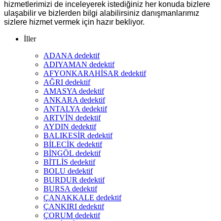
hizmetlerimizi de inceleyerek istediğiniz her konuda bizlere
ulaşabilir ve bizlerden bilgi alabilirsiniz danışmanlarımız
sizlere hizmet vermek için hazır bekliyor.
İller
ADANA dedektif
ADIYAMAN dedektif
AFYONKARAHİSAR dedektif
AĞRI dedektif
AMASYA dedektif
ANKARA dedektif
ANTALYA dedektif
ARTVİN dedektif
AYDIN dedektif
BALIKESİR dedektif
BİLECİK dedektif
BİNGÖL dedektif
BİTLİS dedektif
BOLU dedektif
BURDUR dedektif
BURSA dedektif
ÇANAKKALE dedektif
ÇANKIRI dedektif
ÇORUM dedektif