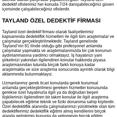
dedektif ofislerimiz her konuda 7/24 danışabileceğiniz güven
içerisinde çalışabileceğiniz ofislerdir.
TAYLAND ÖZEL DEDEKTİF FİRMASI
Tayland özel dedektif firması olarak faaliyetlerimiz
kapsamında dedektiflik hizmetleri ile ilgili tüm araştırmalar ve
çalışmalar gerçekleştirilmektedir. Tayland genelinde
Tayland’nin 81 ilinde olduğu gibi profesyonel anlamda
çalışmalar yapmakta ve araştırmalarımızda bir çok konunun
aydınlanmasına yardımcı olmaktayız. İş hayatınızı yani
şirketinizi yakından ilgilendiren konular hakkında piyasa
araştırmasından tutunda birçok farklı konuya kadar
araştırmakta ve size araştırma sonucunda ayrıntılı olarak bilgi
aktarımında bulunmaktayız.
Uzmanlarımız gerek ticari konularda gerek kurumsal
anlamda gerçekleştirilmesi gereken hizmetler konusunda
gerekse özel hayatınızla ilgili ya da doğrudan beşeri
ilişkilerinizi ilgilendiren bir takım konular ile ilgili araştırma
yapabilecek eğitime teknik ve fiziki donanıma sahip kişilerdir.
Özel dedektiflik alanında çalışmalarımızı yürütmekte olan tüm
dedektiflerimiz dedektiflik eğitimi almış kendilerini birçok
alanda geliştirmiş bununla da yetinmeyip birçok eğitim