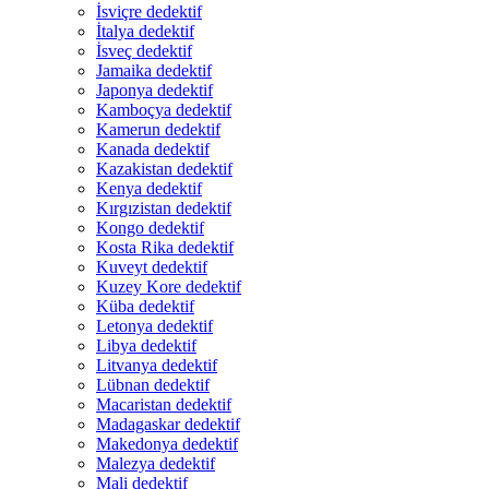
İsviçre dedektif
İtalya dedektif
İsveç dedektif
Jamaika dedektif
Japonya dedektif
Kamboçya dedektif
Kamerun dedektif
Kanada dedektif
Kazakistan dedektif
Kenya dedektif
Kırgızistan dedektif
Kongo dedektif
Kosta Rika dedektif
Kuveyt dedektif
Kuzey Kore dedektif
Küba dedektif
Letonya dedektif
Libya dedektif
Litvanya dedektif
Lübnan dedektif
Macaristan dedektif
Madagaskar dedektif
Makedonya dedektif
Malezya dedektif
Mali dedektif