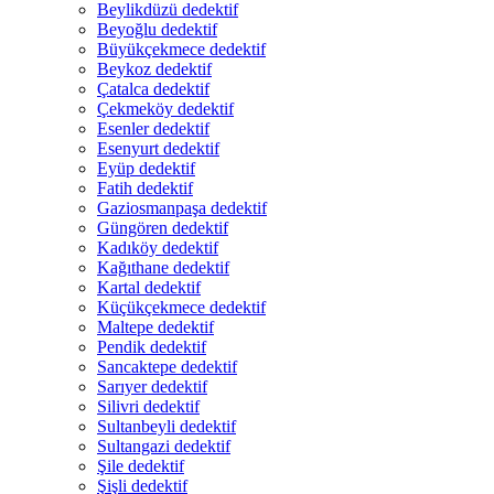
Beylikdüzü dedektif
Beyoğlu dedektif
Büyükçekmece dedektif
Beykoz dedektif
Çatalca dedektif
Çekmeköy dedektif
Esenler dedektif
Esenyurt dedektif
Eyüp dedektif
Fatih dedektif
Gaziosmanpaşa dedektif
Güngören dedektif
Kadıköy dedektif
Kağıthane dedektif
Kartal dedektif
Küçükçekmece dedektif
Maltepe dedektif
Pendik dedektif
Sancaktepe dedektif
Sarıyer dedektif
Silivri dedektif
Sultanbeyli dedektif
Sultangazi dedektif
Şile dedektif
Şişli dedektif