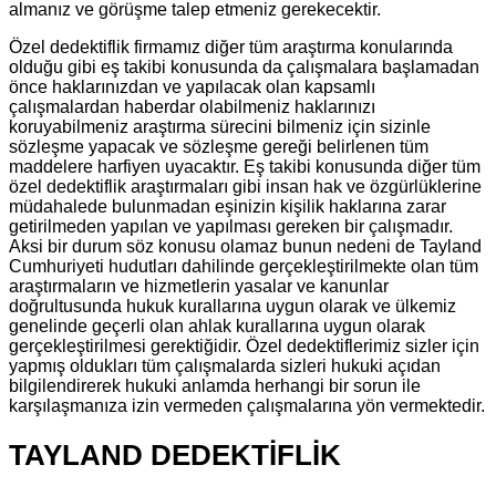
almanız ve görüşme talep etmeniz gerekecektir.
Özel dedektiflik firmamız diğer tüm araştırma konularında
olduğu gibi eş takibi konusunda da çalışmalara başlamadan
önce haklarınızdan ve yapılacak olan kapsamlı
çalışmalardan haberdar olabilmeniz haklarınızı
koruyabilmeniz araştırma sürecini bilmeniz için sizinle
sözleşme yapacak ve sözleşme gereği belirlenen tüm
maddelere harfiyen uyacaktır. Eş takibi konusunda diğer tüm
özel dedektiflik araştırmaları gibi insan hak ve özgürlüklerine
müdahalede bulunmadan eşinizin kişilik haklarına zarar
getirilmeden yapılan ve yapılması gereken bir çalışmadır.
Aksi bir durum söz konusu olamaz bunun nedeni de Tayland
Cumhuriyeti hudutları dahilinde gerçekleştirilmekte olan tüm
araştırmaların ve hizmetlerin yasalar ve kanunlar
doğrultusunda hukuk kurallarına uygun olarak ve ülkemiz
genelinde geçerli olan ahlak kurallarına uygun olarak
gerçekleştirilmesi gerektiğidir. Özel dedektiflerimiz sizler için
yapmış oldukları tüm çalışmalarda sizleri hukuki açıdan
bilgilendirerek hukuki anlamda herhangi bir sorun ile
karşılaşmanıza izin vermeden çalışmalarına yön vermektedir.
TAYLAND DEDEKTİFLİK