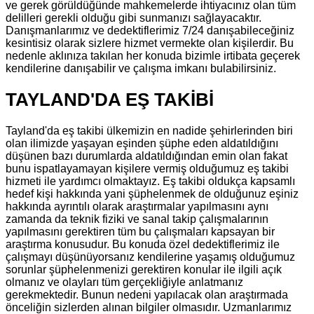
ve gerek görüldüğünde mahkemelerde ihtiyacınız olan tüm
delilleri gerekli olduğu gibi sunmanızı sağlayacaktır.
Danışmanlarımız ve dedektiflerimiz 7/24 danışabileceğiniz
kesintisiz olarak sizlere hizmet vermekte olan kişilerdir. Bu
nedenle aklınıza takılan her konuda bizimle irtibata geçerek
kendilerine danışabilir ve çalışma imkanı bulabilirsiniz.
TAYLAND'DA EŞ TAKİBİ
Tayland'da eş takibi ülkemizin en nadide şehirlerinden biri
olan ilimizde yaşayan eşinden şüphe eden aldatıldığını
düşünen bazı durumlarda aldatıldığından emin olan fakat
bunu ispatlayamayan kişilere vermiş olduğumuz eş takibi
hizmeti ile yardımcı olmaktayız. Eş takibi oldukça kapsamlı
hedef kişi hakkında yani şüphelenmek de olduğunuz eşiniz
hakkında ayrıntılı olarak araştırmalar yapılmasını aynı
zamanda da teknik fiziki ve sanal takip çalışmalarının
yapılmasını gerektiren tüm bu çalışmaları kapsayan bir
araştırma konusudur. Bu konuda özel dedektiflerimiz ile
çalışmayı düşünüyorsanız kendilerine yaşamış olduğumuz
sorunlar şüphelenmenizi gerektiren konular ile ilgili açık
olmanız ve olayları tüm gerçekliğiyle anlatmanız
gerekmektedir. Bunun nedeni yapılacak olan araştırmada
önceliğin sizlerden alınan bilgiler olmasıdır. Uzmanlarımız