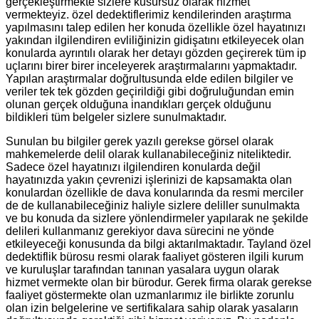
gerçekleştirmekte sizlere kusursuz olarak hizmet
vermekteyiz. özel dedektiflerimiz kendilerinden araştırma
yapılmasını talep edilen her konuda özellikle özel hayatınızı
yakından ilgilendiren evliliğinizin gidişatını etkileyecek olan
konularda ayrıntılı olarak her detayı gözden geçirerek tüm ip
uçlarını birer birer inceleyerek araştırmalarını yapmaktadır.
Yapılan araştırmalar doğrultusunda elde edilen bilgiler ve
veriler tek tek gözden geçirildiği gibi doğruluğundan emin
olunan gerçek olduğuna inandıkları gerçek olduğunu
bildikleri tüm belgeler sizlere sunulmaktadır.
Sunulan bu bilgiler gerek yazılı gerekse görsel olarak
mahkemelerde delil olarak kullanabileceğiniz niteliktedir.
Sadece özel hayatınızı ilgilendiren konularda değil
hayatınızda yakın çevrenizi işlerinizi de kapsamakta olan
konulardan özellikle de dava konularında da resmi merciler
de de kullanabileceğiniz haliyle sizlere deliller sunulmakta
ve bu konuda da sizlere yönlendirmeler yapılarak ne şekilde
delileri kullanmanız gerekiyor dava sürecini ne yönde
etkileyeceği konusunda da bilgi aktarılmaktadır. Tayland özel
dedektiflik bürosu resmi olarak faaliyet gösteren ilgili kurum
ve kuruluşlar tarafından tanınan yasalara uygun olarak
hizmet vermekte olan bir bürodur. Gerek firma olarak gerekse
faaliyet göstermekte olan uzmanlarımız ile birlikte zorunlu
olan izin belgelerine ve sertifikalara sahip olarak yasaların