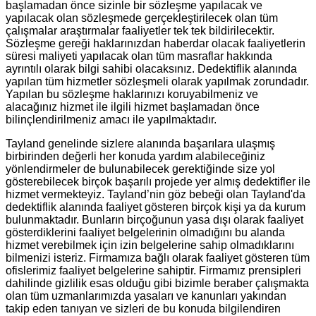
başlamadan önce sizinle bir sözleşme yapılacak ve
yapılacak olan sözleşmede gerçekleştirilecek olan tüm
çalışmalar araştırmalar faaliyetler tek tek bildirilecektir.
Sözleşme gereği haklarınızdan haberdar olacak faaliyetlerin
süresi maliyeti yapılacak olan tüm masraflar hakkında
ayrıntılı olarak bilgi sahibi olacaksınız. Dedektiflik alanında
yapılan tüm hizmetler sözleşmeli olarak yapılmak zorundadır.
Yapılan bu sözleşme haklarınızı koruyabilmeniz ve
alacağınız hizmet ile ilgili hizmet başlamadan önce
bilinçlendirilmeniz amacı ile yapılmaktadır.
Tayland genelinde sizlere alanında başarılara ulaşmış
birbirinden değerli her konuda yardım alabileceğiniz
yönlendirmeler de bulunabilecek gerektiğinde size yol
gösterebilecek birçok başarılı projede yer almış dedektifler ile
hizmet vermekteyiz. Tayland’nin göz bebeği olan Tayland'da
dedektiflik alanında faaliyet gösteren birçok kişi ya da kurum
bulunmaktadır. Bunların birçoğunun yasa dışı olarak faaliyet
gösterdiklerini faaliyet belgelerinin olmadığını bu alanda
hizmet verebilmek için izin belgelerine sahip olmadıklarını
bilmenizi isteriz. Firmamıza bağlı olarak faaliyet gösteren tüm
ofislerimiz faaliyet belgelerine sahiptir. Firmamız prensipleri
dahilinde gizlilik esas olduğu gibi bizimle beraber çalışmakta
olan tüm uzmanlarımızda yasaları ve kanunları yakından
takip eden tanıyan ve sizleri de bu konuda bilgilendiren