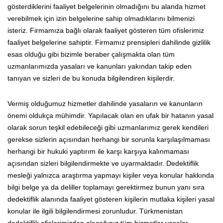
gösterdiklerini faaliyet belgelerinin olmadığını bu alanda hizmet
verebilmek için izin belgelerine sahip olmadıklarını bilmenizi
isteriz. Firmamıza bağlı olarak faaliyet gösteren tüm ofislerimiz
faaliyet belgelerine sahiptir. Firmamız prensipleri dahilinde gizlilik
esas olduğu gibi bizimle beraber çalışmakta olan tüm
uzmanlarımızda yasaları ve kanunları yakından takip eden
tanıyan ve sizleri de bu konuda bilgilendiren kişilerdir.
Vermiş olduğumuz hizmetler dahilinde yasaların ve kanunların
önemi oldukça mühimdir. Yapılacak olan en ufak bir hatanın yasal
olarak sorun teşkil edebileceği gibi uzmanlarımız gerek kendileri
gerekse sizlerin açısından herhangi bir sorunla karşılaşılmaması
herhangi bir hukuki yaptırım ile karşı karşıya kalınmaması
açısından sizleri bilgilendirmekte ve uyarmaktadır. Dedektiflik
mesleği yalnızca araştırma yapmayı kişiler veya konular hakkında
bilgi belge ya da deliller toplamayı gerektirmez bunun yanı sıra
dedektiflik alanında faaliyet gösteren kişilerin mutlaka kişileri yasal
konular ile ilgili bilgilendirmesi zorunludur. Türkmenistan
dedektiflik ofislerimizden alacağınız tüm hizmetler yasalar