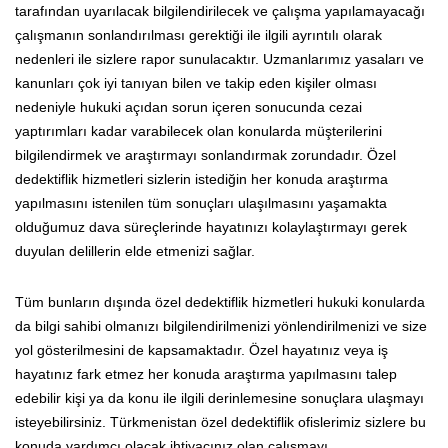
tarafından uyarılacak bilgilendirilecek ve çalışma yapılamayacağı
çalışmanın sonlandırılması gerektiği ile ilgili ayrıntılı olarak
nedenleri ile sizlere rapor sunulacaktır. Uzmanlarımız yasaları ve
kanunları çok iyi tanıyan bilen ve takip eden kişiler olması
nedeniyle hukuki açıdan sorun içeren sonucunda cezai
yaptırımları kadar varabilecek olan konularda müşterilerini
bilgilendirmek ve araştırmayı sonlandırmak zorundadır. Özel
dedektiflik hizmetleri sizlerin istediğin her konuda araştırma
yapılmasını istenilen tüm sonuçları ulaşılmasını yaşamakta
olduğumuz dava süreçlerinde hayatınızı kolaylaştırmayı gerek
duyulan delillerin elde etmenizi sağlar.
Tüm bunların dışında özel dedektiflik hizmetleri hukuki konularda
da bilgi sahibi olmanızı bilgilendirilmenizi yönlendirilmenizi ve size
yol gösterilmesini de kapsamaktadır. Özel hayatınız veya iş
hayatınız fark etmez her konuda araştırma yapılmasını talep
edebilir kişi ya da konu ile ilgili derinlemesine sonuçlara ulaşmayı
isteyebilirsiniz. Türkmenistan özel dedektiflik ofislerimiz sizlere bu
konuda yardımcı olacak ihtiyacınız olan çalışmayı