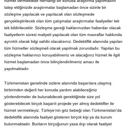
hizmet vermektedir herhangi bir konuda araştırma yapılmasını
talep ettiğinizde araştırmalar başlamadan önce sizinle bir
sözleşme yapılacak ve yapılacak olan sözleşmede
gerçekleştirilecek olan tüm çalışmalar araştırmalar faaliyetler tek
tek bildirilecektir. Sözleşme gereği haklarınızdan haberdar olacak
faaliyetlerin süresi maliyeti yapılacak olan tüm masraflar hakkında
ayrıntılı olarak bilgi sahibi olacaksınız. Dedektiflik alanında yapılan
tüm hizmetler sözleşmeli olarak yapılmak zorundadır. Yapılan bu
sözleşme haklarınızı koruyabilmeniz ve alacağınız hizmet ile ilgili
hizmet başlamadan önce bilinçlendirilmeniz amacı ile
yapılmaktadır.
Türkmenistan genelinde sizlere alanında başarılara ulaşmış
birbirinden değerli her konuda yardım alabileceğiniz
yönlendirmeler de bulunabilecek gerektiğinde size yol
gösterebilecek birçok başarılı projede yer almış dedektifler ile
hizmet vermekteyiz. Türkiye’nin göz bebeği olan Türkmenistan'da
dedektiflik alanında faaliyet gösteren birçok kişi ya da kurum
bulunmaktadır. Bunların birçoğunun yasa dışı olarak faaliyet