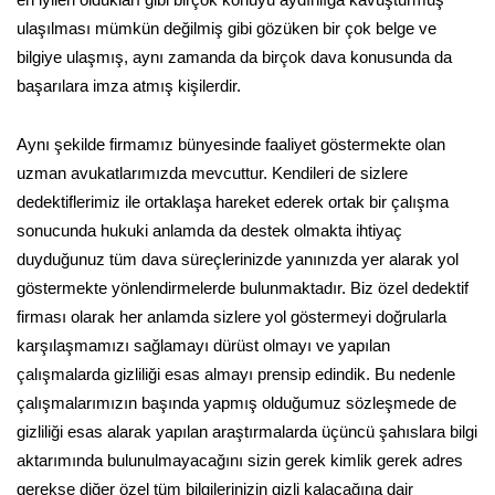
en iyileri oldukları gibi birçok konuyu aydınlığa kavuşturmuş
ulaşılması mümkün değilmiş gibi gözüken bir çok belge ve
bilgiye ulaşmış, aynı zamanda da birçok dava konusunda da
başarılara imza atmış kişilerdir.
Aynı şekilde firmamız bünyesinde faaliyet göstermekte olan
uzman avukatlarımızda mevcuttur. Kendileri de sizlere
dedektiflerimiz ile ortaklaşa hareket ederek ortak bir çalışma
sonucunda hukuki anlamda da destek olmakta ihtiyaç
duyduğunuz tüm dava süreçlerinizde yanınızda yer alarak yol
göstermekte yönlendirmelerde bulunmaktadır. Biz özel dedektif
firması olarak her anlamda sizlere yol göstermeyi doğrularla
karşılaşmamızı sağlamayı dürüst olmayı ve yapılan
çalışmalarda gizliliği esas almayı prensip edindik. Bu nedenle
çalışmalarımızın başında yapmış olduğumuz sözleşmede de
gizliliği esas alarak yapılan araştırmalarda üçüncü şahıslara bilgi
aktarımında bulunulmayacağını sizin gerek kimlik gerek adres
gerekse diğer özel tüm bilgilerinizin gizli kalacağına dair