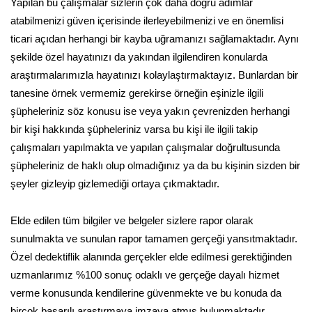
Yapılan bu çalışmalar sizlerin çok daha doğru adımlar
atabilmenizi güven içerisinde ilerleyebilmenizi ve en önemlisi
ticari açıdan herhangi bir kayba uğramanızı sağlamaktadır. Aynı
şekilde özel hayatınızı da yakından ilgilendiren konularda
araştırmalarımızla hayatınızı kolaylaştırmaktayız. Bunlardan bir
tanesine örnek vermemiz gerekirse örneğin eşinizle ilgili
şüpheleriniz söz konusu ise veya yakın çevrenizden herhangi
bir kişi hakkında şüpheleriniz varsa bu kişi ile ilgili takip
çalışmaları yapılmakta ve yapılan çalışmalar doğrultusunda
şüpheleriniz de haklı olup olmadığınız ya da bu kişinin sizden bir
şeyler gizleyip gizlemediği ortaya çıkmaktadır.
Elde edilen tüm bilgiler ve belgeler sizlere rapor olarak
sunulmakta ve sunulan rapor tamamen gerçeği yansıtmaktadır.
Özel dedektiflik alanında gerçekler elde edilmesi gerektiğinden
uzmanlarımız %100 sonuç odaklı ve gerçeğe dayalı hizmet
verme konusunda kendilerine güvenmekte ve bu konuda da
birçok başarılı araştırmaya imzaya atmış bulunmaktadır.