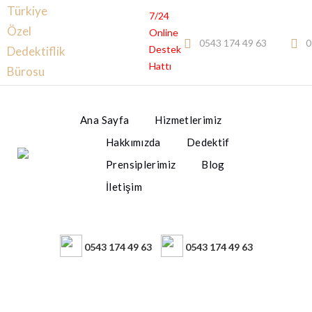
Türkiye
7/24
Özel
Online
0543 174 49 63
0
Destek
Dedektiflik
Hattı
Bürosu
Ana Sayfa
Hizmetlerimiz
Hakkımızda
Dedektif
Prensiplerimiz
Blog
İletişim
0543 174 49 63
0543 174 49 63