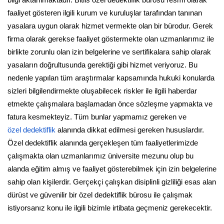
bilgi aktarılmaktadır. Bitlis özel dedektiflik bürosu resmi olarak
faaliyet gösteren ilgili kurum ve kuruluşlar tarafından tanınan
yasalara uygun olarak hizmet vermekte olan bir bürodur. Gerek
firma olarak gerekse faaliyet göstermekte olan uzmanlarımız ile
birlikte zorunlu olan izin belgelerine ve sertifikalara sahip olarak
yasaların doğrultusunda gerektiği gibi hizmet veriyoruz. Bu
nedenle yapılan tüm araştırmalar kapsamında hukuki konularda
sizleri bilgilendirmekte oluşabilecek riskler ile ilgili haberdar
etmekte çalışmalara başlamadan önce sözleşme yapmakta ve
fatura kesmekteyiz. Tüm bunlar yapmamız gereken ve
özel dedektiflik
alanında dikkat edilmesi gereken hususlardır.
Özel dedektiflik alanında gerçekleşen tüm faaliyetlerimizde
çalışmakta olan uzmanlarımız üniversite mezunu olup bu
alanda eğitim almış ve faaliyet gösterebilmek için izin belgelerine
sahip olan kişilerdir. Gerçekçi çalışkan disiplinli gizliliği esas alan
dürüst ve güvenilir bir özel dedektiflik bürosu ile çalışmak
istiyorsanız konu ile ilgili bizimle irtibata geçmeniz gerekecektir.