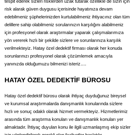
tespit ederek sizleri risklerden uzak tutarak özellikle de sizin için
risk alarak güven duygusu içerisinde hayatınıza devam
edebilmeniz şüphelerinizden kurtulabilmeniz ihtiyacınız olan tüm
delillere sahip olabilmeniz sorularınızın karşılığını alabilmeniz
için profesyonel olarak araştırmalar yaparak çalışmalarımıza
yön vererek hızlı bir şekilde sizlere ve sorunlarınıza karşılık
verilmekteyiz. Hatay özel dedektif firması olarak her konuda
sorunlarınızı profesyonel olarak çözümlemek amacıyla
yanınızda olduğumuzu bilmenizi isteriz….
HATAY ÖZEL DEDEKTİF BÜROSU
Hatay özel dedektif bürosu olarak ihtiyaç duyduğunuz bireysel
ve kurumsal araştırmalarda danışmanlık konularında sizlere
hızlı ve sonuç odaklı olarak hizmet vermekteyiz. Hizmetlerimiz
arasında tüm araştırma konuları ve danışmanlık konuları yer
almaktadır. İhtiyaç duyulan konu ile ilgili uzmanlaşmış ekip sizler
için yönlendirilerek gerekli olan faaliyetler başlatılır.