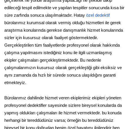
geçirilerek ne yönde araştırma yapılacağı ne şekilde takip
edileceği tespit edilmekte ve yapılan tespitler sonucunda kısa bir
süre zarfında sonuca ulaşılmaktadır. Hatay
özel dedektif
bürolarımız kurumsal olarak vermiş olduğu hizmetleri ile gerek
araştırma konularında gerekse danışmanlık hizmet konularında
sizler için kusursuz olarak faaliyet göstermektedir.
Gerçekleştirilen tüm faaliyetlerde profesyonel olarak hakkında
çalışma yapılmasını istediğiniz konu ile ilgili uzmanlaşmış
ekipler çalışmaları gerçekleştirmektedir. Bu nedenle
çalışmalarımızın kusursuz olarak gerçekleştiği gibi eksiksiz ve
aynı zamanda da hızlı bir sürede sonuca ulaşıldığını garanti
etmekteyiz.
Bürolarımız dahilinde hizmet veren ekiplerimiz ekipleri yöneten
profesyonel dedektifler sayesinde sizlere bireysel konularda da
yapmış oldukları çalışmaları ile hizmet vermektedir. bu konuda
herhangi bir tereddüdünüz varsa; örneğin bu tereddüdünüz
bireysel bir konu doğrudan benim özel hayatımı ilgilendirir ben