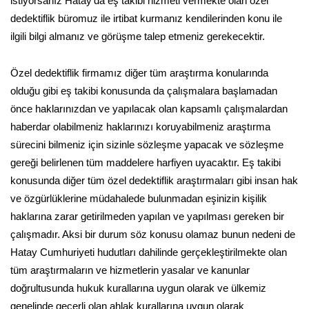
istiyorsanız Hatay'da eş takibi hizmeti vermekte olan özel
dedektiflik büromuz ile irtibat kurmanız kendilerinden konu ile
ilgili bilgi almanız ve görüşme talep etmeniz gerekecektir.
Özel dedektiflik firmamız diğer tüm araştırma konularında
olduğu gibi eş takibi konusunda da çalışmalara başlamadan
önce haklarınızdan ve yapılacak olan kapsamlı çalışmalardan
haberdar olabilmeniz haklarınızı koruyabilmeniz araştırma
sürecini bilmeniz için sizinle sözleşme yapacak ve sözleşme
gereği belirlenen tüm maddelere harfiyen uyacaktır. Eş takibi
konusunda diğer tüm özel dedektiflik araştırmaları gibi insan hak
ve özgürlüklerine müdahalede bulunmadan eşinizin kişilik
haklarına zarar getirilmeden yapılan ve yapılması gereken bir
çalışmadır. Aksi bir durum söz konusu olamaz bunun nedeni de
Hatay Cumhuriyeti hudutları dahilinde gerçekleştirilmekte olan
tüm araştırmaların ve hizmetlerin yasalar ve kanunlar
doğrultusunda hukuk kurallarına uygun olarak ve ülkemiz
genelinde geçerli olan ahlak kurallarına uygun olarak