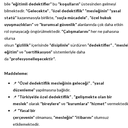
bile
“eğitimli dedektifler”
bu
“koşulların”
üstesinden gelmeyi
bilmektedir.
“Gelecekte”
,
“özel dedektiflik”
“mesleğinin”
“yasal
statü”
kazanmasıyla birlikte,
“suçla mücadele”
,
“özel hukuk
uyuşmazlıkları”
ve
“kurumsal güvenlik”
alanlarında çok daha etkin
rol oynayacağı öngörülmektedir.
“Çalışmalarını”
her ne pahasına
olursa
olsun
“gizlilik”
içerisinde
“disiplinle”
sürdüren
“dedektifler”
,
“mesle
eğitim”
ve
“sertifikasyon”
sistemleriyle daha
da
“profesyonelleşecektir”
.
Maddeleme:
📌
“Özel dedektiflik mesleğinin geleceği”
,
“yasal
düzenleme”
yapılmasına bağlıdır.
📌
“Türkiye’de özel dedektiflik”
,
“gelişmekte olan bir
meslek”
olarak
“bireylere”
ve
“kurumlara”
“hizmet”
vermektedir
📌
“Yasal bir
çerçevenin”
olmaması,
“mesleğin”
“itibarını”
olumsuz
etkilemektedir.