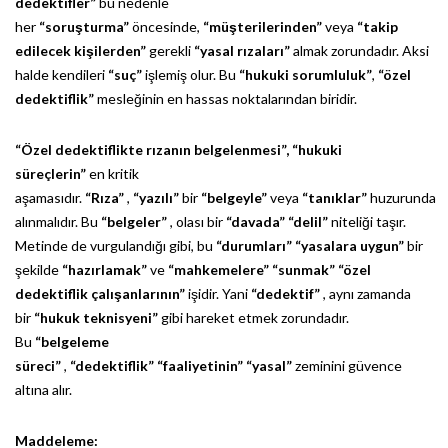
dedektifler”
bu nedenle
her
“soruşturma”
öncesinde,
“müşterilerinden”
veya
“takip
edilecek kişilerden”
gerekli
“yasal rızaları”
almak zorundadır. Aksi
halde kendileri
“suç”
işlemiş olur. Bu
“hukuki sorumluluk”
,
“özel
dedektiflik”
mesleğinin en hassas noktalarından biridir.
“Özel dedektiflikte rızanın belgelenmesi”,
“hukuki
süreçlerin”
en kritik
aşamasıdır.
“Rıza”
,
“yazılı”
bir
“belgeyle”
veya
“tanıklar”
huzurunda
alınmalıdır. Bu
“belgeler”
, olası bir
“davada”
“delil”
niteliği taşır.
Metinde de vurgulandığı gibi, bu
“durumları”
“yasalara uygun”
bir
şekilde
“hazırlamak”
ve
“mahkemelere”
“sunmak”
“özel
dedektiflik çalışanlarının”
işidir. Yani
“dedektif”
, aynı zamanda
bir
“hukuk teknisyeni”
gibi hareket etmek zorundadır.
Bu
“belgeleme
süreci”
,
“dedektiflik”
“faaliyetinin”
“yasal”
zeminini güvence
altına alır.
Maddeleme: