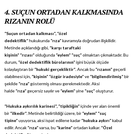
4. SUÇUN ORTADAN KALKMASINDA
RIZANIN ROLÜ
“Suçun ortadan kalkması”,
“özel
dedektiflik”
hukukunda
“rıza”
kavramıyla doğrudan ilişkilidir.
Metinde açıklandığı gibi,
“karşı taraftaki
kişinin”
“rızası”
olduğunda
“eylem”
“suç”
olmaktan çıkmaktadır. Bu
durum,
“özel dedektiflik bürolarının”
işini büyük ölçüde
kolaylaştıran bir
“hukuki gerçekliktir”
. Ancak bu
“rızanın”
geçerli
olabilmesi için,
“kişinin”
“özgür iradesiyle”
ve
“bilgilendirilmiş”
bir
şekilde
“rıza”
göstermiş olması gerekmektedir. Aksi
halde
“rıza”
geçersiz sayılır ve
“eylem”
yine
“suç”
oluşturur.
“Hukuka aykırılık karinesi”,
“tipikliğin”
içinde yer alan önemli
bir
“ilkedir”
. Metinde belirtildiği üzere, bir
“eylem”
“suç
tipine”
uyuyorsa, aksi ispat edilene kadar
“hukuka aykırı”
kabul
edilir. Ancak
“rıza”
varsa, bu
“karine”
ortadan kalkar.
“Özel