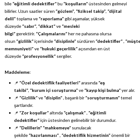
bile
“eğitimli dedektifler”
bu
“koşulların”
üstesinden gelmeyi
bilirler. Uzun saatler süren
“gözlem”
,
“fiziksel takip”
,
“dijital
delil”
toplama ve
“raporlama”
gibi aşamalar, yüksek
düzeyde
“sabır”
,
“dikkat”
ve
“mesleki
bilgi”
gerektirir.
“Çalışmalarını”
her ne pahasına olursa
olsun
“gizlilik”
içerisinde
“disiplinle”
sürdüren
“dedektifler”
,
“müşte
memnuniyeti”
ve
“hukuki geçerlilik”
açısından en üst
düzeyde
“profesyonellik”
sergiler.
Maddeleme:
📌
“Özel dedektiflik faaliyetleri”
arasında
“eş
takibi”
,
“kurum içi soruşturma”
ve
“kayıp kişi bulma”
yer alır.
📌
“Gizlilik”
ve
“disiplin”
, başarılı bir
“soruşturmanın”
temel
şartlarıdır.
📌
“Zor koşullar”
altında
“çalışmak”
,
“eğitimli
dedektifler”
için üstesinden gelinebilir bir durumdur.
📌
“Delillerin”
“mahkemeye”
sunulacak
şekilde
“hazırlanması”
,
“dedektiflik hizmetinin”
önemli bir