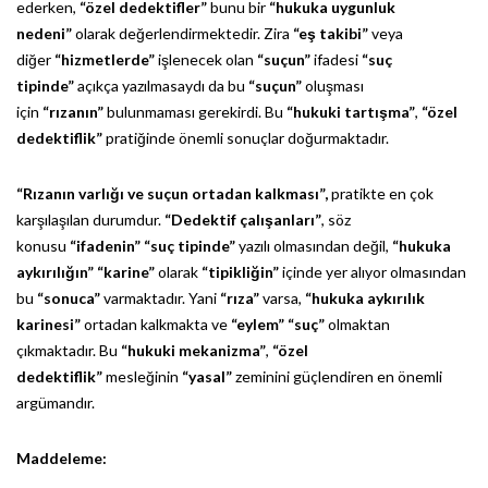
ederken,
“özel dedektifler”
bunu bir
“hukuka uygunluk
nedeni”
olarak değerlendirmektedir. Zira
“eş takibi”
veya
diğer
“hizmetlerde”
işlenecek olan
“suçun”
ifadesi
“suç
tipinde”
açıkça yazılmasaydı da bu
“suçun”
oluşması
için
“rızanın”
bulunmaması gerekirdi. Bu
“hukuki tartışma”
,
“özel
dedektiflik”
pratiğinde önemli sonuçlar doğurmaktadır.
“Rızanın varlığı ve suçun ortadan kalkması”,
pratikte en çok
karşılaşılan durumdur.
“Dedektif çalışanları”
, söz
konusu
“ifadenin”
“suç tipinde”
yazılı olmasından değil,
“hukuka
aykırılığın”
“karine”
olarak
“tipikliğin”
içinde yer alıyor olmasından
bu
“sonuca”
varmaktadır. Yani
“rıza”
varsa,
“hukuka aykırılık
karinesi”
ortadan kalkmakta ve
“eylem”
“suç”
olmaktan
çıkmaktadır. Bu
“hukuki mekanizma”
,
“özel
dedektiflik”
mesleğinin
“yasal”
zeminini güçlendiren en önemli
argümandır.
Maddeleme: