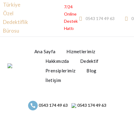
Türkiye
7/24
Özel
Online
0543 174 49 63
0
Destek
Dedektiflik
Hattı
Bürosu
Ana Sayfa
Hizmetlerimiz
Hakkımızda
Dedektif
Prensiplerimiz
Blog
İletişim
0543 174 49 63
0543 174 49 63