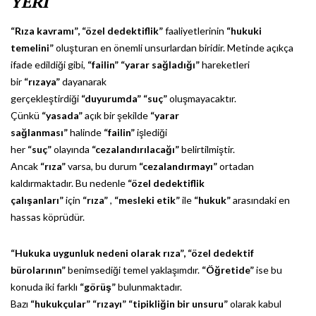
YERİ
“Rıza kavramı”,
“özel dedektiflik”
faaliyetlerinin
“hukuki
temelini”
oluşturan en önemli unsurlardan biridir. Metinde açıkça
ifade edildiği gibi,
“failin”
“yarar sağladığı”
hareketleri
bir
“rızaya”
dayanarak
gerçekleştirdiği
“duyurumda”
“suç”
oluşmayacaktır.
Çünkü
“yasada”
açık bir şekilde
“yarar
sağlanması”
halinde
“failin”
işlediği
her
“suç”
olayında
“cezalandırılacağı”
belirtilmiştir.
Ancak
“rıza”
varsa, bu durum
“cezalandırmayı”
ortadan
kaldırmaktadır. Bu nedenle
“özel dedektiflik
çalışanları”
için
“rıza”
,
“mesleki etik”
ile
“hukuk”
arasındaki en
hassas köprüdür.
“Hukuka uygunluk nedeni olarak rıza”,
“özel dedektif
bürolarının”
benimsediği temel yaklaşımdır.
“Öğretide”
ise bu
konuda iki farklı
“görüş”
bulunmaktadır.
Bazı
“hukukçular”
“rızayı”
“tipikliğin bir unsuru”
olarak kabul