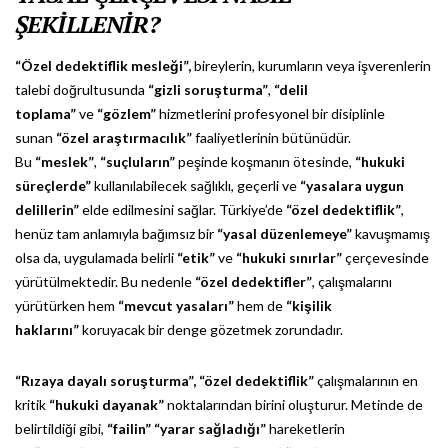
ŞEKİLLENİR?
“Özel dedektiflik mesleği”,
bireylerin, kurumların veya işverenlerin
talebi doğrultusunda
“gizli soruşturma”
,
“delil
toplama”
ve
“gözlem”
hizmetlerini profesyonel bir disiplinle
sunan
“özel araştırmacılık”
faaliyetlerinin bütünüdür.
Bu
“meslek”
,
“suçluların”
peşinde koşmanın ötesinde,
“hukuki
süreçlerde”
kullanılabilecek sağlıklı, geçerli ve
“yasalara uygun
delillerin”
elde edilmesini sağlar. Türkiye’de
“özel dedektiflik”
,
henüz tam anlamıyla bağımsız bir
“yasal düzenlemeye”
kavuşmamış
olsa da, uygulamada belirli
“etik”
ve
“hukuki sınırlar”
çerçevesinde
yürütülmektedir. Bu nedenle
“özel dedektifler”
, çalışmalarını
yürütürken hem
“mevcut yasaları”
hem de
“kişilik
haklarını”
koruyacak bir denge gözetmek zorundadır.
“Rızaya dayalı soruşturma”,
“özel dedektiflik”
çalışmalarının en
kritik
“hukuki dayanak”
noktalarından birini oluşturur. Metinde de
belirtildiği gibi,
“failin”
“yarar sağladığı”
hareketlerin