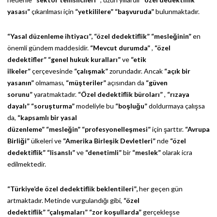
yasası”
çıkarılması için
“yetkililere”
“başvuruda”
bulunmaktadır.
“Yasal düzenleme ihtiyacı”,
“özel dedektiflik”
“mesleğinin”
en
önemli gündem maddesidir.
“Mevcut durumda”
,
“özel
dedektifler”
“genel hukuk kuralları”
ve
“etik
ilkeler”
çerçevesinde
“çalışmak”
zorundadır. Ancak
“açık bir
yasanın”
olmaması,
“müşteriler”
açısından da
“güven
sorunu”
yaratmaktadır.
“Özel dedektiflik büroları”
,
“rızaya
dayalı”
“soruşturma”
modeliyle bu
“boşluğu”
doldurmaya çalışsa
da,
“kapsamlı bir yasal
düzenleme”
“mesleğin”
“profesyonelleşmesi”
için şarttır.
“Avrupa
Birliği”
ülkeleri ve
“Amerika Birleşik Devletleri”
nde
“özel
dedektiflik”
“lisanslı”
ve
“denetimli”
bir
“meslek”
olarak icra
edilmektedir.
“Türkiye’de özel dedektiflik beklentileri”,
her geçen gün
artmaktadır. Metinde vurgulandığı gibi,
“özel
dedektiflik”
“çalışmaları”
“zor koşullarda”
gerçekleşse