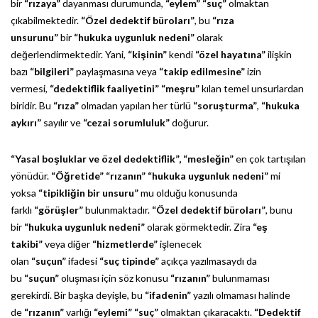
bir
“rızaya”
dayanması durumunda,
“eylem”
“suç”
olmaktan
çıkabilmektedir.
“Özel dedektif büroları”
, bu
“rıza
unsurunu”
bir
“hukuka uygunluk nedeni”
olarak
değerlendirmektedir. Yani,
“kişinin”
kendi
“özel hayatına”
ilişkin
bazı
“bilgileri”
paylaşmasına veya
“takip edilmesine”
izin
vermesi,
“dedektiflik faaliyetini”
“meşru”
kılan temel unsurlardan
biridir. Bu
“rıza”
olmadan yapılan her türlü
“soruşturma”
,
“hukuka
aykırı”
sayılır ve
“cezai sorumluluk”
doğurur.
“Yasal boşluklar ve özel dedektiflik”,
“mesleğin”
en çok tartışılan
yönüdür.
“Öğretide”
“rızanın”
“hukuka uygunluk nedeni”
mi
yoksa
“tipikliğin bir unsuru”
mu olduğu konusunda
farklı
“görüşler”
bulunmaktadır.
“Özel dedektif büroları”
, bunu
bir
“hukuka uygunluk nedeni”
olarak görmektedir. Zira
“eş
takibi”
veya diğer
“hizmetlerde”
işlenecek
olan
“suçun”
ifadesi
“suç tipinde”
açıkça yazılmasaydı da
bu
“suçun”
oluşması için söz konusu
“rızanın”
bulunmaması
gerekirdi. Bir başka deyişle, bu
“ifadenin”
yazılı olmaması halinde
de
“rızanın”
varlığı
“eylemi”
“suç”
olmaktan çıkaracaktı.
“Dedektif