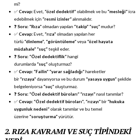
mi?
✅
Cevap:
Evet,
“özel dedektif”
olabilmek ve bu
“mesleği”
icra
edebilmek için
“resmi izinler”
alınmalıdır.
❓
Soru:
“Rıza”
olmadan yapılan
“takip”
“suç”
mudur?
✅
Cevap:
Evet,
“rıza”
olmadan yapılan her
türlü
“dinleme”
,
“görüntüleme”
veya
“özel hayata
müdahale”
“suç”
teşkil eder.
❓
Soru:
“Özel dedektiflik”
hangi
durumlarda
“suç”
oluşturmaz?
✅
Cevap:
“Failin”
“yarar sağladığı”
hareketler
bir
“rızaya”
dayanıyorsa ve bu durum
“yasaya uygun”
şekilde
belgeleniyorsa
“suç”
oluşturmaz.
❓
Soru:
“Özel dedektif büroları”
“rızayı”
nasıl tanımlar?
✅
Cevap:
“Özel dedektif büroları”
,
“rızayı”
bir
“hukuka
uygunluk nedeni”
olarak tanımlar ve bu temel
üzerine
“soruşturma”
yürütür.
2. RIZA KAVRAMI VE SUÇ TİPİNDEKİ