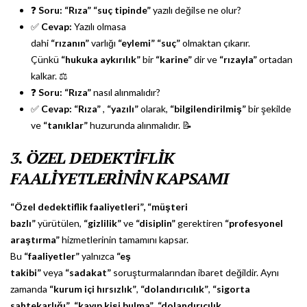
❓
Soru:
“Rıza”
“suç tipinde”
yazılı değilse ne olur?
✅
Cevap:
Yazılı olmasa
dahi
“rızanın”
varlığı
“eylemi”
“suç”
olmaktan çıkarır.
Çünkü
“hukuka aykırılık”
bir
“karine”
dir ve
“rızayla”
ortadan
kalkar. ⚖️
❓
Soru:
“Rıza”
nasıl alınmalıdır?
✅
Cevap:
“Rıza”
,
“yazılı”
olarak,
“bilgilendirilmiş”
bir şekilde
ve
“tanıklar”
huzurunda alınmalıdır. 📝
3. ÖZEL DEDEKTİFLİK
FAALİYETLERİNİN KAPSAMI
“Özel dedektiflik faaliyetleri”,
“müşteri
bazlı”
yürütülen,
“gizlilik”
ve
“disiplin”
gerektiren
“profesyonel
araştırma”
hizmetlerinin tamamını kapsar.
Bu
“faaliyetler”
yalnızca
“eş
takibi”
veya
“sadakat”
soruşturmalarından ibaret değildir. Aynı
zamanda
“kurum içi hırsızlık”
,
“dolandırıcılık”
,
“sigorta
sahtekarlığı”
,
“kayıp kişi bulma”
,
“dolandırıcılık