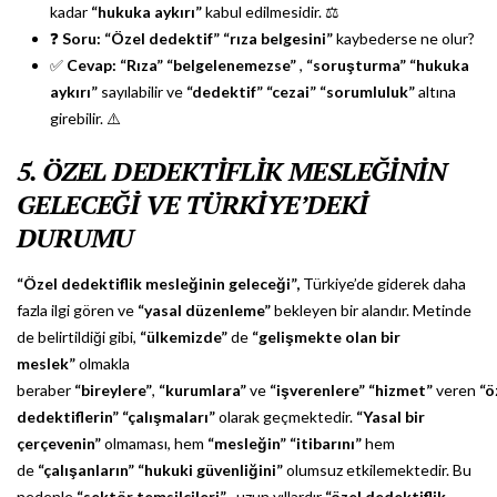
kadar
“hukuka aykırı”
kabul edilmesidir. ⚖️
❓
Soru:
“Özel dedektif”
“rıza belgesini”
kaybederse ne olur?
✅
Cevap:
“Rıza”
“belgelenemezse”
,
“soruşturma”
“hukuka
aykırı”
sayılabilir ve
“dedektif”
“cezai”
“sorumluluk”
altına
girebilir. ⚠️
5. ÖZEL DEDEKTİFLİK MESLEĞİNİN
GELECEĞİ VE TÜRKİYE’DEKİ
DURUMU
“Özel dedektiflik mesleğinin geleceği”,
Türkiye’de giderek daha
fazla ilgi gören ve
“yasal düzenleme”
bekleyen bir alandır. Metinde
de belirtildiği gibi,
“ülkemizde”
de
“gelişmekte olan bir
meslek”
olmakla
beraber
“bireylere”
,
“kurumlara”
ve
“işverenlere”
“hizmet”
veren
“ö
dedektiflerin”
“çalışmaları”
olarak geçmektedir.
“Yasal bir
çerçevenin”
olmaması, hem
“mesleğin”
“itibarını”
hem
de
“çalışanların”
“hukuki güvenliğini”
olumsuz etkilemektedir. Bu
nedenle
“sektör temsilcileri”
, uzun yıllardır
“özel dedektiflik