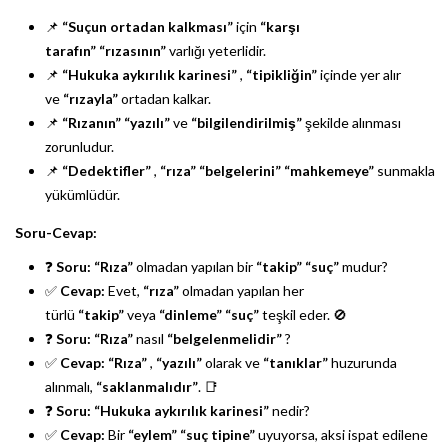
📌
“Suçun ortadan kalkması”
için
“karşı
tarafın”
“rızasının”
varlığı yeterlidir.
📌
“Hukuka aykırılık karinesi”
,
“tipikliğin”
içinde yer alır
ve
“rızayla”
ortadan kalkar.
📌
“Rızanın”
“yazılı”
ve
“bilgilendirilmiş”
şekilde alınması
zorunludur.
📌
“Dedektifler”
,
“rıza”
“belgelerini”
“mahkemeye”
sunmakla
yükümlüdür.
Soru-Cevap:
❓
Soru:
“Rıza”
olmadan yapılan bir
“takip”
“suç”
mudur?
✅
Cevap:
Evet,
“rıza”
olmadan yapılan her
türlü
“takip”
veya
“dinleme”
“suç”
teşkil eder. 🚫
❓
Soru:
“Rıza”
nasıl
“belgelenmelidir”
?
✅
Cevap:
“Rıza”
,
“yazılı”
olarak ve
“tanıklar”
huzurunda
alınmalı,
“saklanmalıdır”
. 📑
❓
Soru:
“Hukuka aykırılık karinesi”
nedir?
✅
Cevap:
Bir
“eylem”
“suç tipine”
uyuyorsa, aksi ispat edilene