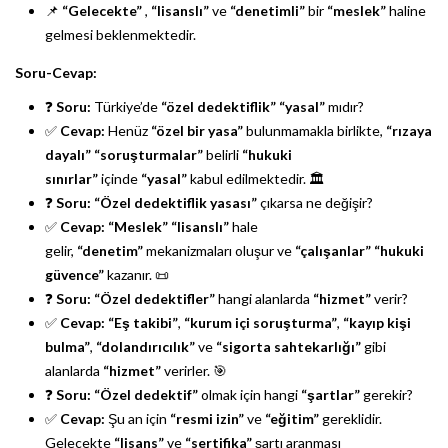
📌
“Gelecekte”
,
“lisanslı”
ve
“denetimli”
bir
“meslek”
haline
gelmesi beklenmektedir.
Soru-Cevap:
❓
Soru:
Türkiye’de
“özel dedektiflik”
“yasal”
mıdır?
✅
Cevap:
Henüz
“özel bir yasa”
bulunmamakla birlikte,
“rızaya
dayalı”
“soruşturmalar”
belirli
“hukuki
sınırlar”
içinde
“yasal”
kabul edilmektedir. 🏛️
❓
Soru:
“Özel dedektiflik yasası”
çıkarsa ne değişir?
✅
Cevap:
“Meslek”
“lisanslı”
hale
gelir,
“denetim”
mekanizmaları oluşur ve
“çalışanlar”
“hukuki
güvence”
kazanır. 📜
❓
Soru:
“Özel dedektifler”
hangi alanlarda
“hizmet”
verir?
✅
Cevap:
“Eş takibi”
,
“kurum içi soruşturma”
,
“kayıp kişi
bulma”
,
“dolandırıcılık”
ve
“sigorta sahtekarlığı”
gibi
alanlarda
“hizmet”
verirler. 🎯
❓
Soru:
“Özel dedektif”
olmak için hangi
“şartlar”
gerekir?
✅
Cevap:
Şu an için
“resmi izin”
ve
“eğitim”
gereklidir.
Gelecekte
“lisans”
ve
“sertifika”
şartı aranması