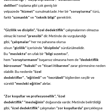
delilleri”
toplama gibi çok geniş bir
yelpazede
“hizmet”
sunulmaktadır. Her bir
“soruşturma”
türü,
farklı
“uzmanlık”
ve
“teknik bilgi”
gerektirir.
“Gizlilik ve disiplin”,
“özel dedektiflik”
çalışmalarının olmazsa
olmaz iki temel
“prensibi”
dir. Metinde de vurgulandığı
gibi,
“çalışmalar”
her ne pahasına olursa
olsun
“gizlilik”
içerisinde
“disiplinle”
sürdürülmelidir.
Bu
“meslekte”
en ufak bir
“bilgi sızıntısı”
,
hem
“soruşturmanın”
başarısız olmasına hem de
“dedektiflik
bürosunun”
“hukuki”
ve
“ticari itibarının”
zarar görmesine neden
olabilir. Bu nedenle
“özel
dedektifler”
,
“eğitimli”
ve
“tecrübeli”
kişilerden seçilir ve
sürekli
“mesleki eğitim”
alırlar.
“Zor koşullar ve profesyonellik”,
“özel
dedektiflik”
“mesleğinin”
doğasında vardır. Metinde belirtildiği
gibi,
“özel dedektiflik”
çalışmaları
“zor koşullarda”
gerçekleşse