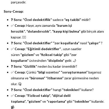
parçasıdır.
Soru-Cevap:
❓
Soru:
“Özel dedektiflik”
sadece
“eş takibi”
midir?
✅
Cevap:
Hayır, aynı zamanda
“kurum içi
hırsızlık”
,
“dolandırıcılık”
,
“kayıp kişi bulma”
gibi birçok alanı
kapsar. 🕵️‍♂️
❓
Soru:
“Özel dedektifler”
“zor koşullarda”
nasıl
“çalışır”
?
✅
Cevap:
“Eğitimli dedektifler”
, uzun saatler
süren
“gözlem”
ve
“fiziksel takip”
gibi
“zor
koşulların”
üstesinden
“disiplinle”
gelir. 🌙
❓
Soru:
“Gizlilik”
neden bu kadar önemlidir?
✅
Cevap:
Çünkü
“bilgi sızıntısı”
“soruşturmanın”
başarısız
olmasına ve
“büronun”
“itibarının”
zarar görmesine neden
olur. 🤐
❓
Soru:
“Özel dedektifler”
hangi
“teknikleri”
kullanır?
✅
Cevap:
“Fiziksel takip”
,
“dijital delil
toplama”
,
“gözlem”
ve
“raporlama”
gibi
“teknikler”
kullanılır.
📹