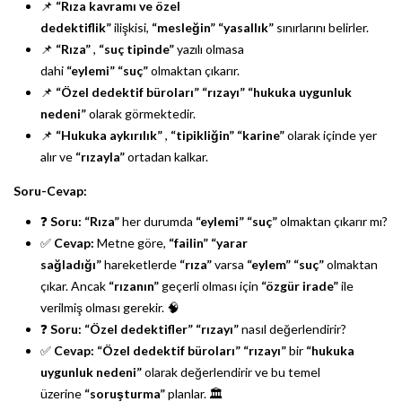
📌
“Rıza kavramı ve özel
dedektiflik”
ilişkisi,
“mesleğin”
“yasallık”
sınırlarını belirler.
📌
“Rıza”
,
“suç tipinde”
yazılı olmasa
dahi
“eylemi”
“suç”
olmaktan çıkarır.
📌
“Özel dedektif büroları”
“rızayı”
“hukuka uygunluk
nedeni”
olarak görmektedir.
📌
“Hukuka aykırılık”
,
“tipikliğin”
“karine”
olarak içinde yer
alır ve
“rızayla”
ortadan kalkar.
Soru-Cevap:
❓
Soru:
“Rıza”
her durumda
“eylemi”
“suç”
olmaktan çıkarır mı?
✅
Cevap:
Metne göre,
“failin”
“yarar
sağladığı”
hareketlerde
“rıza”
varsa
“eylem”
“suç”
olmaktan
çıkar. Ancak
“rızanın”
geçerli olması için
“özgür irade”
ile
verilmiş olması gerekir. 🧠
❓
Soru:
“Özel dedektifler”
“rızayı”
nasıl değerlendirir?
✅
Cevap:
“Özel dedektif büroları”
“rızayı”
bir
“hukuka
uygunluk nedeni”
olarak değerlendirir ve bu temel
üzerine
“soruşturma”
planlar. 🏛️