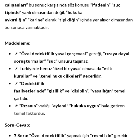
çalışanları”
bu sonuç karşısında söz konusu
“ifadenin”
“suç
tipinde”
yazılı olmasından değil,
“hukuka
aykırılığın”
“karine”
olarak
“tipikliğin”
içinde yer alıyor olmasından
bu sonuca varmaktadır.
Maddeleme:
📌
“Özel dedektiflik yasal çerçevesi”
gereği,
“rızaya dayalı
soruşturmalar”
“suç”
unsuru taşımaz.
📌 Türkiye’de henüz
“özel bir yasa”
olmasa da
“etik
kurallar”
ve
“genel hukuk ilkeleri”
geçerlidir.
📌
“Dedektiflik
faaliyetlerinde”
“gizlilik”
ve
“disiplin”
,
“yasallığın”
temel
şartıdır.
📌
“Rızanın”
varlığı,
“eylemi”
“hukuka uygun”
hale getiren
temel faktördür.
Soru-Cevap:
❓
Soru:
“Özel dedektiflik”
yapmak için
“resmi izin”
gerekir