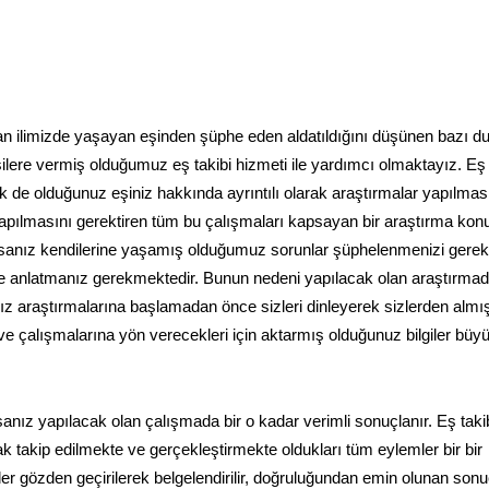
 olan ilimizde yaşayan eşinden şüphe eden aldatıldığını düşünen bazı 
ilere vermiş olduğumuz eş takibi hizmeti ile yardımcı olmaktayız. Eş 
de olduğunuz eşiniz hakkında ayrıntılı olarak araştırmalar yapılmas
yapılmasını gerektiren tüm bu çalışmaları kapsayan bir araştırma kon
rsanız kendilerine yaşamış olduğumuz sorunlar şüphelenmenizi gerek
ğiyle anlatmanız gerekmektedir. Bunun nedeni yapılacak olan araştırma
ımız araştırmalarına başlamadan önce sizleri dinleyerek sizlerden almı
 ve çalışmalarına yön verecekleri için aktarmış olduğunuz bilgiler büyü
anız yapılacak olan çalışmada bir o kadar verimli sonuçlanır. Eş taki
k takip edilmekte ve gerçekleştirmekte oldukları tüm eylemler bir bir
 gözden geçirilerek belgelendirilir, doğruluğundan emin olunan sonu