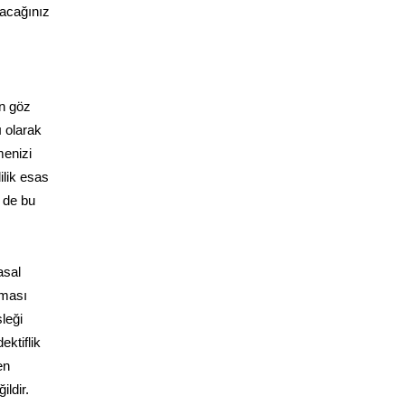
lacağınız
in göz
ı olarak
menizi
ilik esas
 de bu
asal
aması
leği
ektiflik
en
ldir.