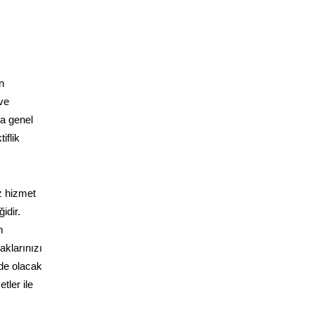
n
ve
da genel
iflik
z hizmet
idir.
m
klarınızı
zde olacak
tler ile