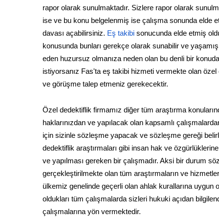
rapor olarak sunulmaktadır. Sizlere rapor olarak sunulm
ise ve bu konu belgelenmiş ise çalışma sonunda elde e
davası açabilirsiniz.
Eş takibi
sonucunda elde etmiş oldu
konusunda bunları gerekçe olarak sunabilir ve yaşamış ol
eden huzursuz olmanıza neden olan bu denli bir konuda 
istiyorsanız Fas'ta eş takibi hizmeti vermekte olan özel d
ve görüşme talep etmeniz gerekecektir.
Özel dedektiflik firmamız diğer tüm araştırma konuları
haklarınızdan ve yapılacak olan kapsamlı çalışmalardan
için sizinle sözleşme yapacak ve sözleşme gereği belir
dedektiflik araştırmaları gibi insan hak ve özgürlükleri
ve yapılması gereken bir çalışmadır. Aksi bir durum s
gerçekleştirilmekte olan tüm araştırmaların ve hizmetle
ülkemiz genelinde geçerli olan ahlak kurallarına uygun ol
oldukları tüm çalışmalarda sizleri hukuki açıdan bilgil
çalışmalarına yön vermektedir.