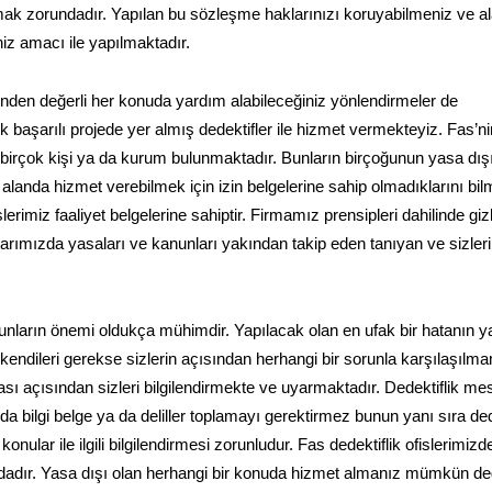
mak zorundadır. Yapılan bu sözleşme haklarınızı koruyabilmeniz ve a
niz amacı ile yapılmaktadır.
rinden değerli her konuda yardım alabileceğiniz yönlendirmeler de
k başarılı projede yer almış dedektifler ile hizmet vermekteyiz. Fas’n
n birçok kişi ya da kurum bulunmaktadır. Bunların birçoğunun yasa dış
bu alanda hizmet verebilmek için izin belgelerine sahip olmadıklarını bil
lerimiz faaliyet belgelerine sahiptir. Firmamız prensipleri dahilinde gizl
arımızda yasaları ve kanunları yakından takip eden tanıyan ve sizleri
nların önemi oldukça mühimdir. Yapılacak olan en ufak bir hatanın y
 kendileri gerekse sizlerin açısından herhangi bir sorunla karşılaşılm
sı açısından sizleri bilgilendirmekte ve uyarmaktadır. Dedektiflik mes
 bilgi belge ya da deliller toplamayı gerektirmez bunun yanı sıra ded
konular ile ilgili bilgilendirmesi zorunludur. Fas dedektiflik ofislerimizd
dadır. Yasa dışı olan herhangi bir konuda hizmet almanız mümkün deği