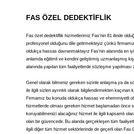
FAS ÖZEL DEDEKTİFLİK
Fas özel dedektiflik hizmetlerimiz Fas’nin 81 ilinde ol
profesyonel olduğunu dile getirmekteyiz çünkü firmamız
oldukça hassas davranmaktayız Fas’nin alanında en iyi ol
anlamda eğitimli ve kendini geliştirmiş uzmanlaşmış kişi
alanında yapılan tüm faaliyetlerde sözleşme yapılması 
Genel olarak bilmeniz gereken sizinle anlaşma ya da
ile ilgili sizleri ayrıntılı olarak bilgilendirmekten kaçın
Firmamız bu konuda oldukça hassas ve ehemmiyetli olar
hizmetlerde olması gereken hizmet başlamadan önce sö
koruyabilmenizi alacağınız hizmet ile ilgili kapsamlı ola
olan bir güvencedir. Bu alanda gerçekleşen tüm faaliyetl
ilgili diğer tüm hizmet sektörlerinde de geçerli olan Fas