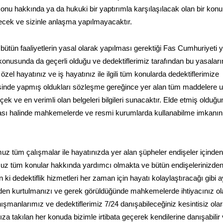
onu hakkında ya da hukuki bir yaptırımla karşılaşılacak olan bir konu
yecek ve sizinle anlaşma yapılmayacaktır.
 bütün faaliyetlerin yasal olarak yapılması gerektiği Fas Cumhuriyeti y
onusunda da geçerli olduğu ve dedektiflerimiz tarafından bu yasaları
el hayatınız ve iş hayatınız ile ilgili tüm konularda dedektiflerimize
erisinde yapmış oldukları sözleşme gereğince yer alan tüm maddelere 
ek ve en verimli olan belgeleri bilgileri sunacaktır. Elde etmiş olduğ
uyulması halinde mahkemelerde ve resmi kurumlarda kullanabilme imkanın
uz tüm çalışmalar ile hayatınızda yer alan şüpheler endişeler içinden
uz tüm konular hakkında yardımcı olmakta ve bütün endişelerinizde
i dedektiflik hizmetleri her zaman için hayatı kolaylaştıracağı gibi a
den kurtulmanızı ve gerek görüldüğünde mahkemelerde ihtiyacınız o
anışmanlarımız ve dedektiflerimiz 7/24 danışabileceğiniz kesintisiz ola
ıza takılan her konuda bizimle irtibata geçerek kendilerine danışabilir