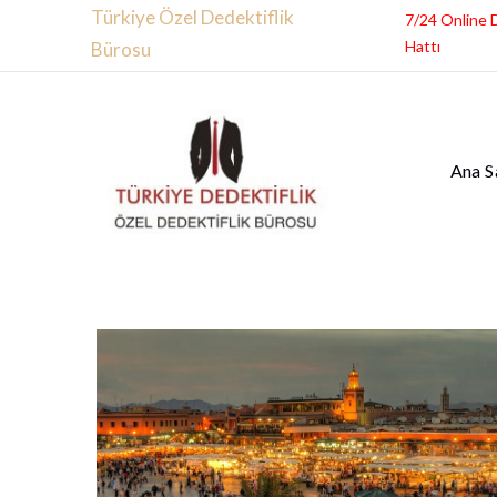
Türkiye Özel Dedektiflik
7/24 Online 
Hattı
Bürosu
Ana S