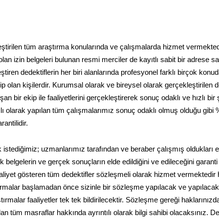
kleştirilen tüm araştırma konularında ve çalışmalarda hizmet vermekted
an izin belgeleri bulunan resmi merciler de kayıtlı sabit bir adrese sa
tiren dedektiflerin her biri alanlarında profesyonel farklı birçok konu
 olan kişilerdir. Kurumsal olarak ve bireysel olarak gerçekleştirilen de
 bir ekip ile faaliyetlerini gerçekleştirerek sonuç odaklı ve hızlı bir 
amlı olarak yapılan tüm çalışmalarımız sonuç odaklı olmuş olduğu gibi
ntilidir.
 istediğimiz; uzmanlarımız tarafından ve beraber çalışmış oldukları ek
belgelerin ve gerçek sonuçların elde edildiğini ve edileceğini garanti
aliyet gösteren tüm dedektifler sözleşmeli olarak hizmet vermektedir
tırmalar başlamadan önce sizinle bir sözleşme yapılacak ve yapılacak
rmalar faaliyetler tek tek bildirilecektir. Sözleşme gereği haklarınızd
lan tüm masraflar hakkında ayrıntılı olarak bilgi sahibi olacaksınız. De