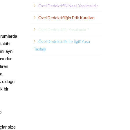
Özel Dedektiflik Nasıl Yapılmalıdır
Özel Dedektifliğin Etik Kuralları
Özel Dedektiflik Yasalmıdır ?
durumlarda
Özel Dedektiflik İle İlgili Yasa
takibi
Taslağı
ını aynı
usudur.
tiren
da
ş olduğu
k bir
bi
çlar size