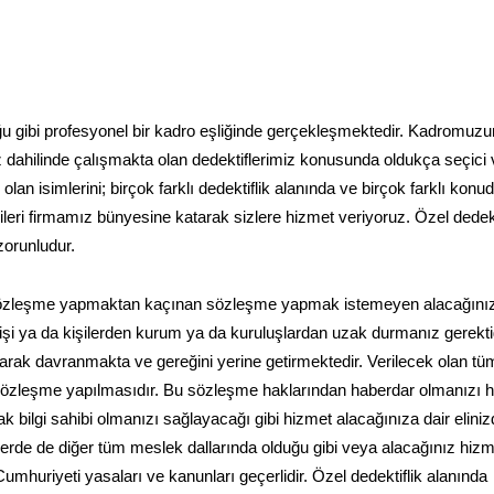
duğu gibi profesyonel bir kadro eşliğinde gerçekleşmektedir. Kadromuzu
 dahilinde çalışmakta olan dedektiflerimiz konusunda oldukça seçici 
an isimlerini; birçok farklı dedektiflik alanında ve birçok farklı konu
leri firmamız bünyesine katarak sizlere hizmet veriyoruz. Özel dedekt
zorunludur.
 sözleşme yapmaktan kaçınan sözleşme yapmak istemeyen alacağını
an kişi ya da kişilerden kurum ya da kuruluşlardan uzak durmanız gerektiğ
ak davranmakta ve gereğini yerine getirmektedir. Verilecek olan tü
zleşme yapılmasıdır. Bu sözleşme haklarından haberdar olmanızı ha
rak bilgi sahibi olmanızı sağlayacağı gibi hizmet alacağınıza dair elini
erde de diğer tüm meslek dallarında olduğu gibi veya alacağınız hizme
 Cumhuriyeti yasaları ve kanunları geçerlidir. Özel dedektiflik alanında