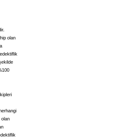
ir.
hip olan
da
dektiflik
şekilde
 %100
ipleri
 herhangi
 olan
an
dektiflik