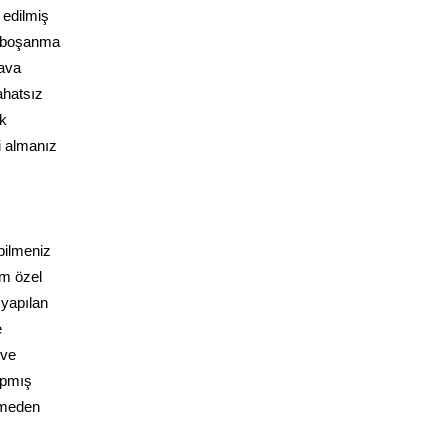
 edilmiş
e boşanma
dava
ahatsız
ak
gi almanız
bilmeniz
üm özel
 yapılan
e
 ve
yapmış
ermeden