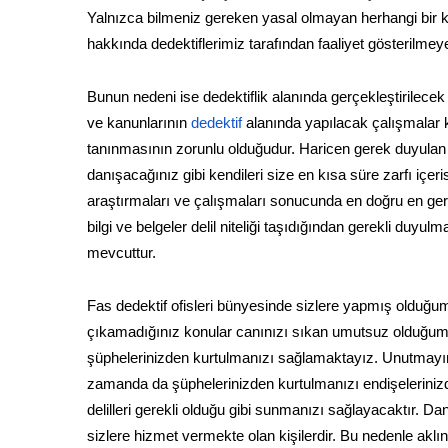
Yalnızca bilmeniz gereken yasal olmayan herhangi bir k
hakkında dedektiflerimiz tarafından faaliyet gösterilme
Bunun nedeni ise dedektiflik alanında gerçekleştirilecek
ve kanunlarının
dedektif
alanında yapılacak çalışmalar k
tanınmasının zorunlu olduğudur. Haricen gerek duyulan öz
danışacağınız gibi kendileri size en kısa süre zarfı iç
araştırmaları ve çalışmaları sonucunda en doğru en gerç
bilgi ve belgeler delil niteliği taşıdığından gerekli d
mevcuttur.
Fas dedektif ofisleri bünyesinde sizlere yapmış olduğum
çıkamadığınız konular canınızı sıkan umutsuz olduğum
şüphelerinizden kurtulmanızı sağlamaktayız. Unutmayın k
zamanda da şüphelerinizden kurtulmanızı endişeleriniz
delilleri gerekli olduğu gibi sunmanızı sağlayacaktır. D
sizlere hizmet vermekte olan kişilerdir. Bu nedenle aklın