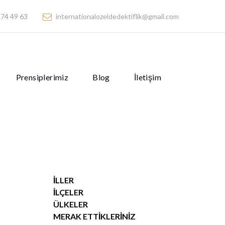
74 49 63
internationalozeldedektiflik@gmail.com
Prensiplerimiz
Blog
İletişim
İLLER
İLÇELER
ÜLKELER
MERAK ETTIKLERINIZ