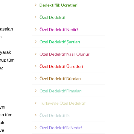
Dedektiflik Ücretleri
Özel Dedektif
asaları
Özel Dedektif Nedir?
n
Özel Dedektif Şartları
uyarak
Özel Dedektif Nasıl Olunur
unuz tüm
Özel Dedektif Ücretleri
ız
Özel Dedektif Büroları
Özel Dedektif Firmaları
n
Türkiye'de Özel Dedektif
ynı
lan tüm
Özel Dedektiflik
rak
Özel Dedektiflik Nedir?
 ve