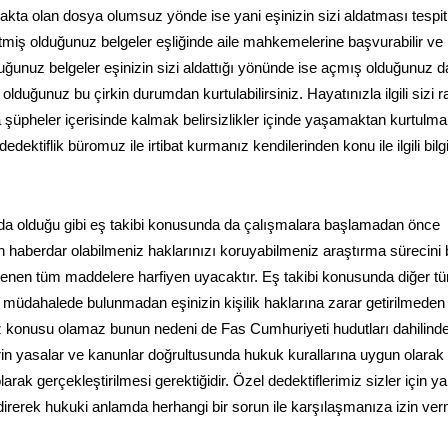
akta olan dosya olumsuz yönde ise yani eşinizin sizi aldatması tespit
tmiş olduğunuz belgeler eşliğinde aile mahkemelerine başvurabilir v
ğunuz belgeler eşinizin sizi aldattığı yönünde ise açmış olduğunuz 
duğunuz bu çirkin durumdan kurtulabilirsiniz. Hayatınızla ilgili sizi r
şüpheler içerisinde kalmak belirsizlikler içinde yaşamaktan kurtulm
edektiflik büromuz ile irtibat kurmanız kendilerinden konu ile ilgili bil
nda olduğu gibi eş takibi konusunda da çalışmalara başlamadan önce
 haberdar olabilmeniz haklarınızı koruyabilmeniz araştırma sürecini 
lenen tüm maddelere harfiyen uyacaktır. Eş takibi konusunda diğer t
ne müdahalede bulunmadan eşinizin kişilik haklarına zarar getirilmeden
öz konusu olamaz bunun nedeni de Fas Cumhuriyeti hudutları dahilind
rin yasalar ve kanunlar doğrultusunda hukuk kurallarına uygun olarak
arak gerçekleştirilmesi gerektiğidir. Özel dedektiflerimiz sizler için 
endirerek hukuki anlamda herhangi bir sorun ile karşılaşmanıza izin v