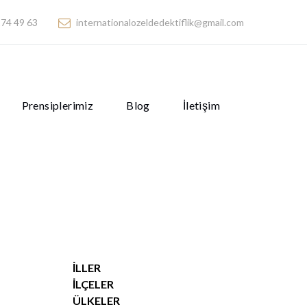
74 49 63
internationalozeldedektiflik@gmail.com
Prensiplerimiz
Blog
İletişim
İLLER
İLÇELER
ÜLKELER