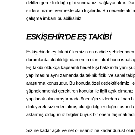
delilleri gerekli olduğu gibi sunmanızı sağlayacaktır. D
sizlere hizmet vermekte olan kişilerdir. Bu nedenle aklın
çalışma imkanı bulabilirsiniz.
ESKİŞEHİR'DE EŞ TAKİBİ
Eskişehir'de eş takibi ülkemizin en nadide şehirlerinden
durumlarda aldatıldığından emin olan fakat bunu ispatl
Eş takibi oldukça kapsamlı hedef kişi hakkında yani şü
yapılmasını aynı zamanda da teknik fiziki ve sanal taki
araştırma konusudur. Bu konuda özel dedektiflerimiz i
şüphelenmenizi gerektiren konular ile ilgili açık olmanı
yapılacak olan araştırmada önceliğin sizlerden alınan b
dinleyerek sizlerden almış olduğu bilgiler doğrultusunda
aktarmış olduğunuz bilgiler büyük bir önem taşımaktadı
Siz ne kadar açık ve net olursanız ne kadar dürüst olurs