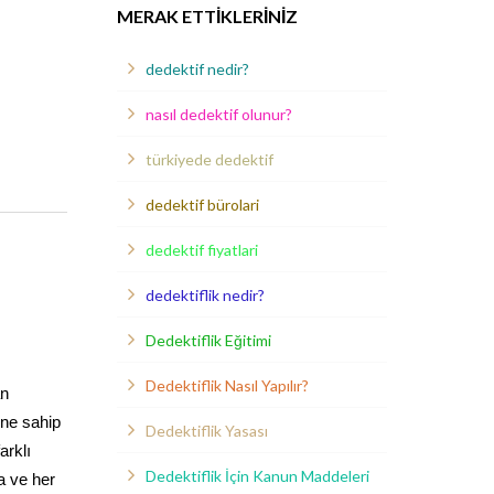
MERAK ETTIKLERINIZ
dedektif nedir?
nasıl dedektif olunur?
türkiyede dedektif
dedektif bürolari
dedektif fiyatlari
dedektiflik nedir?
Dedektiflik Eğitimi
Dedektiflik Nasıl Yapılır?
an
ine sahip
Dedektiflik Yasası
arklı
Dedektiflik İçin Kanun Maddeleri
a ve her