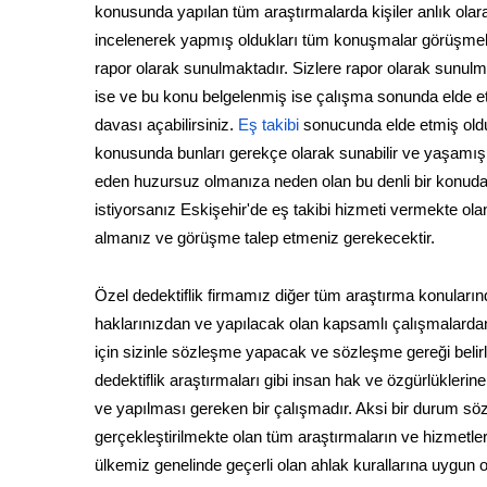
konusunda yapılan tüm araştırmalarda kişiler anlık olara
incelenerek yapmış oldukları tüm konuşmalar görüşmeler
rapor olarak sunulmaktadır. Sizlere rapor olarak sunulm
ise ve bu konu belgelenmiş ise çalışma sonunda elde e
davası açabilirsiniz.
Eş takibi
sonucunda elde etmiş oldu
konusunda bunları gerekçe olarak sunabilir ve yaşamış ol
eden huzursuz olmanıza neden olan bu denli bir konuda 
istiyorsanız Eskişehir'de eş takibi hizmeti vermekte olan ö
almanız ve görüşme talep etmeniz gerekecektir.
Özel dedektiflik firmamız diğer tüm araştırma konuları
haklarınızdan ve yapılacak olan kapsamlı çalışmalardan
için sizinle sözleşme yapacak ve sözleşme gereği belir
dedektiflik araştırmaları gibi insan hak ve özgürlükleri
ve yapılması gereken bir çalışmadır. Aksi bir durum sö
gerçekleştirilmekte olan tüm araştırmaların ve hizmetle
ülkemiz genelinde geçerli olan ahlak kurallarına uygun ol