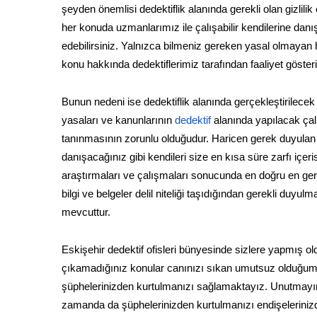
şeyden önemlisi dedektiflik alanında gerekli olan gizlili
her konuda uzmanlarımız ile çalışabilir kendilerine dan
edebilirsiniz. Yalnızca bilmeniz gereken yasal olmayan h
konu hakkında dedektiflerimiz tarafından faaliyet göste
Bunun nedeni ise dedektiflik alanında gerçekleştirilecek
yasaları ve kanunlarının
dedektif
alanında yapılacak çal
tanınmasının zorunlu olduğudur. Haricen gerek duyulan öz
danışacağınız gibi kendileri size en kısa süre zarfı iç
araştırmaları ve çalışmaları sonucunda en doğru en gerç
bilgi ve belgeler delil niteliği taşıdığından gerekli d
mevcuttur.
Eskişehir dedektif ofisleri bünyesinde sizlere yapmış o
çıkamadığınız konular canınızı sıkan umutsuz olduğum
şüphelerinizden kurtulmanızı sağlamaktayız. Unutmayın k
zamanda da şüphelerinizden kurtulmanızı endişeleriniz