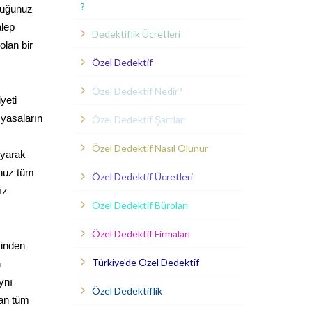
?
yduğunuz
alep
Dedektiflik Ücretleri
olan bir
Özel Dedektif
Özel Dedektif Nedir?
yeti
 yasaların
Özel Dedektif Şartları
Özel Dedektif Nasıl Olunur
uyarak
unuz tüm
Özel Dedektif Ücretleri
ız
Özel Dedektif Büroları
Özel Dedektif Firmaları
çinden
Türkiye'de Özel Dedektif
n
ynı
Özel Dedektiflik
lan tüm