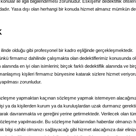
konular ile ilgili bilgilendirmesi zorunludur. Eskişehir dedektiflik ofisle
dadır. Yasa dışı olan herhangi bir konuda hizmet almanız mümkün deği
K
 ilinde olduğu gibi profesyonel bir kadro eşliğinde gerçekleşmektedir.
nkü firmamız dahilinde çalışmakta olan dedektiflerimiz konusunda o
nında en iyi olan isimlerini; birçok farklı dedektiflik alanında ve birç
manlaşmış kişileri firmamız bünyesine katarak sizlere hizmet veriyor
 yapılması zorunludur.
 sözleşme yapmaktan kaçınan sözleşme yapmak istemeyen alacağını
an kişi ya da kişilerden kurum ya da kuruluşlardan uzak durmanız gerektiğ
ak davranmakta ve gereğini yerine getirmektedir. Verilecek olan tü
zleşme yapılmasıdır. Bu sözleşme haklarından haberdar olmanızı ha
rak bilgi sahibi olmanızı sağlayacağı gibi hizmet alacağınıza dair elini