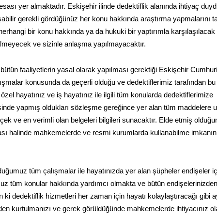
k esası yer almaktadır. Eskişehir ilinde dedektiflik alanında ihtiyaç du
ışabilir gerekli gördüğünüz her konu hakkında araştırma yapmalarını t
erhangi bir konu hakkında ya da hukuki bir yaptırımla karşılaşılacak 
rilmeyecek ve sizinle anlaşma yapılmayacaktır.
 bütün faaliyetlerin yasal olarak yapılması gerektiği Eskişehir Cumhuri
ışmalar konusunda da geçerli olduğu ve dedektiflerimiz tarafından bu
el hayatınız ve iş hayatınız ile ilgili tüm konularda dedektiflerimize
erisinde yapmış oldukları sözleşme gereğince yer alan tüm maddelere 
ek ve en verimli olan belgeleri bilgileri sunacaktır. Elde etmiş olduğ
uyulması halinde mahkemelerde ve resmi kurumlarda kullanabilme imkanın
lduğumuz tüm çalışmalar ile hayatınızda yer alan şüpheler endişeler i
uz tüm konular hakkında yardımcı olmakta ve bütün endişelerinizde
i dedektiflik hizmetleri her zaman için hayatı kolaylaştıracağı gibi a
den kurtulmanızı ve gerek görüldüğünde mahkemelerde ihtiyacınız o