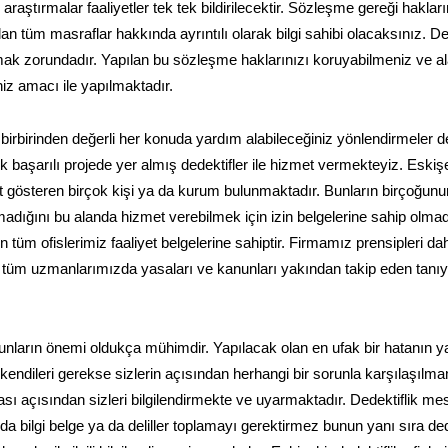
raştırmalar faaliyetler tek tek bildirilecektir. Sözleşme gereği haklar
lan tüm masraflar hakkında ayrıntılı olarak bilgi sahibi olacaksınız. De
mak zorundadır. Yapılan bu sözleşme haklarınızı koruyabilmeniz ve a
niz amacı ile yapılmaktadır.
 birbirinden değerli her konuda yardım alabileceğiniz yönlendirmeler d
k başarılı projede yer almış dedektifler ile hizmet vermekteyiz. Eskişe
yet gösteren birçok kişi ya da kurum bulunmaktadır. Bunların birçoğun
 olmadığını bu alanda hizmet verebilmek için izin belgelerine sahip olmad
n tüm ofislerimiz faaliyet belgelerine sahiptir. Firmamız prensipleri dah
an tüm uzmanlarımızda yasaları ve kanunları yakından takip eden tanı
nların önemi oldukça mühimdir. Yapılacak olan en ufak bir hatanın y
 kendileri gerekse sizlerin açısından herhangi bir sorunla karşılaşılm
sı açısından sizleri bilgilendirmekte ve uyarmaktadır. Dedektiflik mes
 bilgi belge ya da deliller toplamayı gerektirmez bunun yanı sıra ded