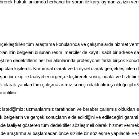
endirerek hukuki anlamda herhangi bir sorun ile karşılaşmanıza izin v
 gerçekleştirilen tüm araştırma konularında ve çalışmalarda hizmet verm
an izin belgeleri bulunan resmi merciler de kayıtlı sabit bir adrese sa
tiren dedektiflerin her biri alanlarında profesyonel farklı birçok konu
 olan kişilerdir. Kurumsal olarak ve bireysel olarak gerçekleştirilen de
 bir ekip ile faaliyetlerini gerçekleştirerek sonuç odaklı ve hızlı bir 
amlı olarak yapılan tüm çalışmalarımız sonuç odaklı olmuş olduğu gibi
ntilidir.
 istediğimiz; uzmanlarımız tarafından ve beraber çalışmış oldukları ek
belgelerin ve gerçek sonuçların elde edildiğini ve edileceğini garanti
de faaliyet gösteren tüm dedektifler sözleşmeli olarak hizmet vermek
nizde araştırmalar başlamadan önce sizinle bir sözleşme yapılacak ve