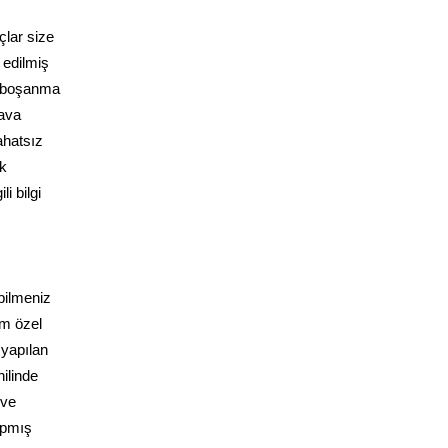
çlar size
 edilmiş
e boşanma
dava
ahatsız
ak
i bilgi
bilmeniz
üm özel
 yapılan
ilinde
 ve
yapmış