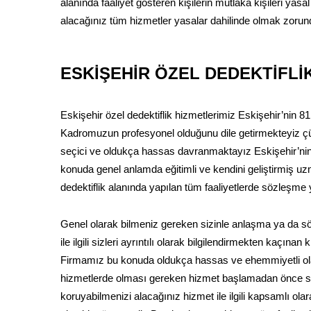
alanında faaliyet gösteren kişilerin mutlaka kişileri yasal 
alacağınız tüm hizmetler yasalar dahilinde olmak zorun
ESKİŞEHİR ÖZEL DEDEKTİFLİ
Eskişehir özel dedektiflik hizmetlerimiz Eskişehir’nin 81
Kadromuzun profesyonel olduğunu dile getirmekteyiz çü
seçici ve oldukça hassas davranmaktayız Eskişehir’nin ala
konuda genel anlamda eğitimli ve kendini geliştirmiş uz
dedektiflik alanında yapılan tüm faaliyetlerde sözleşme
Genel olarak bilmeniz gereken sizinle anlaşma ya da
ile ilgili sizleri ayrıntılı olarak bilgilendirmekten kaçın
Firmamız bu konuda oldukça hassas ve ehemmiyetli olar
hizmetlerde olması gereken hizmet başlamadan önce sö
koruyabilmenizi alacağınız hizmet ile ilgili kapsamlı ola