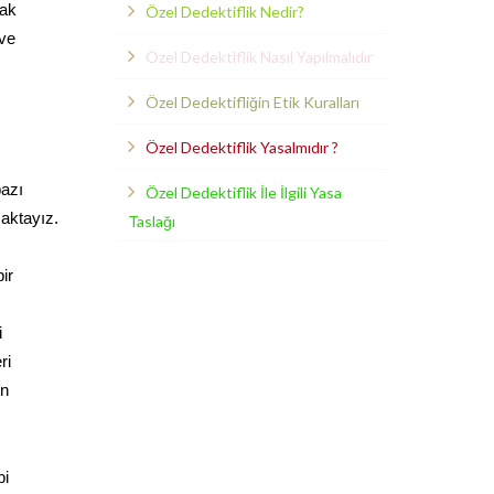
rak
Özel Dedektiflik Nedir?
 ve
Özel Dedektiflik Nasıl Yapılmalıdır
Özel Dedektifliğin Etik Kuralları
Özel Dedektiflik Yasalmıdır ?
bazı
Özel Dedektiflik İle İlgili Yasa
maktayız.
Taslağı
ir
i
ri
in
bi