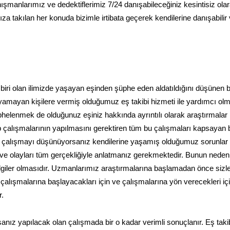
anışmanlarımız ve dedektiflerimiz 7/24 danışabileceğiniz kesintisiz ola
ıza takılan her konuda bizimle irtibata geçerek kendilerine danışabilir
 biri olan ilimizde yaşayan eşinden şüphe eden aldatıldığını düşünen 
ayamayan kişilere vermiş olduğumuz eş takibi hizmeti ile yardımcı ol
phelenmek de olduğunuz eşiniz hakkında ayrıntılı olarak araştırmalar
p çalışmalarının yapılmasını gerektiren tüm bu çalışmaları kapsayan b
le çalışmayı düşünüyorsanız kendilerine yaşamış olduğumuz sorunlar
z ve olayları tüm gerçekliğiyle anlatmanız gerekmektedir. Bunun neden
ilgiler olmasıdır. Uzmanlarımız araştırmalarına başlamadan önce sizle
 çalışmalarına başlayacakları için ve çalışmalarına yön verecekleri iç
r.
anız yapılacak olan çalışmada bir o kadar verimli sonuçlanır. Eş taki