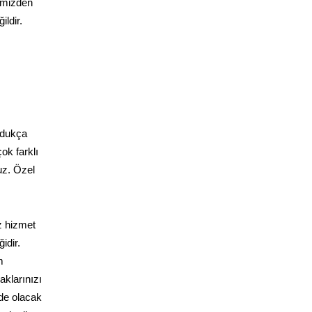
rimizden
ldir.
ldukça
ok farklı
uz. Özel
z hizmet
idir.
m
klarınızı
zde olacak