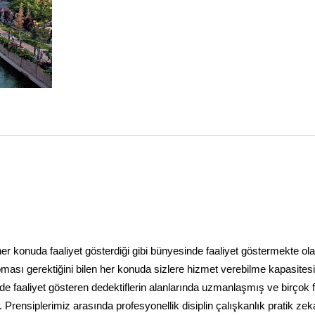
li her konuda faaliyet gösterdiği gibi bünyesinde faaliyet göstermekte ol
apması gerektiğini bilen her konuda sizlere hizmet verebilme kapasites
de faaliyet gösteren dedektiflerin alanlarında uzmanlaşmış ve birçok f
 Prensiplerimiz arasında profesyonellik disiplin çalışkanlık pratik zek