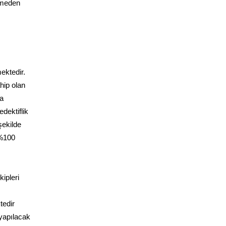
ermeden
ektedir.
hip olan
da
dektiflik
şekilde
 %100
ipleri
tedir
 yapılacak