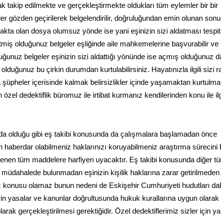
k takip edilmekte ve gerçekleştirmekte oldukları tüm eylemler bir bir
 gözden geçirilerek belgelendirilir, doğruluğundan emin olunan sonu
akta olan dosya olumsuz yönde ise yani eşinizin sizi aldatması tespit
tmiş olduğunuz belgeler eşliğinde aile mahkemelerine başvurabilir v
ğunuz belgeler eşinizin sizi aldattığı yönünde ise açmış olduğunuz 
duğunuz bu çirkin durumdan kurtulabilirsiniz. Hayatınızla ilgili sizi r
şüpheler içerisinde kalmak belirsizlikler içinde yaşamaktan kurtulm
zel dedektiflik büromuz ile irtibat kurmanız kendilerinden konu ile ilgil
nda olduğu gibi eş takibi konusunda da çalışmalara başlamadan önce
 haberdar olabilmeniz haklarınızı koruyabilmeniz araştırma sürecini 
lenen tüm maddelere harfiyen uyacaktır. Eş takibi konusunda diğer t
ne müdahalede bulunmadan eşinizin kişilik haklarına zarar getirilmeden
z konusu olamaz bunun nedeni de Eskişehir Cumhuriyeti hudutları dah
rin yasalar ve kanunlar doğrultusunda hukuk kurallarına uygun olarak
arak gerçekleştirilmesi gerektiğidir. Özel dedektiflerimiz sizler için 