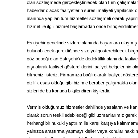
olan sözleşmede gerçekleştirilecek olan tüm çalışmalar a
haberdar olacak faaliyetlerin süresi maliyeti yapılacak o
alanında yapılan tüm hizmetler sözleşmeli olarak yapıl
hizmet ile ilgili hizmet başlamadan önce bilinçlendirilme
Eskişehir genelinde sizlere alanında başarılara ulaşmış
bulunabilecek gerektiğinde size yol gösterebilecek birço
göz bebeği olan Eskişehir'de dedektiflik alanında faali
dışı olarak faaliyet gösterdiklerini faaliyet belgelerinin
bilmenizi isteriz. Firmamıza bağlı olarak faaliyet göstere
gizlilik esas olduğu gibi bizimle beraber çalışmakta ol
sizleri de bu konuda bilgilendiren kişilerdir.
Vermiş olduğumuz hizmetler dahilinde yasaların ve kanu
olarak sorun teşkil edebileceği gibi uzmanlarımız gerek
herhangi bir hukuki yaptırım ile karşı karşıya kalınmama
yalnızca araştırma yapmayı kişiler veya konular hakkında