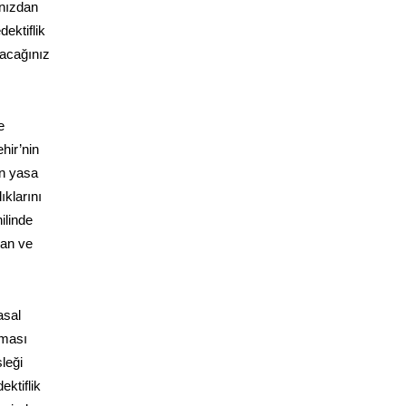
ınızdan
dektiflik
lacağınız
e
hir’nin
un yasa
ıklarını
ilinde
yan ve
asal
aması
leği
ektiflik