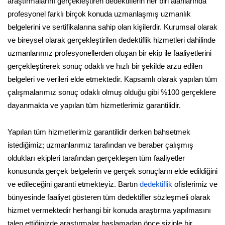
araştırmalarını gerçekleştiren dedektiflerin her biri alanlarında
profesyonel farklı birçok konuda uzmanlaşmış uzmanlık
belgelerini ve sertifikalarına sahip olan kişilerdir. Kurumsal olarak
ve bireysel olarak gerçekleştirilen dedektiflik hizmetleri dahilinde
uzmanlarımız profesyonellerden oluşan bir ekip ile faaliyetlerini
gerçekleştirerek sonuç odaklı ve hızlı bir şekilde arzu edilen
belgeleri ve verileri elde etmektedir. Kapsamlı olarak yapılan tüm
çalışmalarımız sonuç odaklı olmuş olduğu gibi %100 gerçeklere
dayanmakta ve yapılan tüm hizmetlerimiz garantilidir.
Yapılan tüm hizmetlerimiz garantilidir derken bahsetmek
istediğimiz; uzmanlarımız tarafından ve beraber çalışmış
oldukları ekipleri tarafından gerçekleşen tüm faaliyetler
konusunda gerçek belgelerin ve gerçek sonuçların elde edildiğini
ve edileceğini garanti etmekteyiz. Bartın
dedektiflik
ofislerimiz ve
bünyesinde faaliyet gösteren tüm dedektifler sözleşmeli olarak
hizmet vermektedir herhangi bir konuda araştırma yapılmasını
talep ettiğinizde araştırmalar başlamadan önce sizinle bir