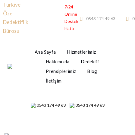
Türkiye
7/24
Özel
Online
0543 174 49 63
0
Destek
Dedektiflik
Hattı
Bürosu
Ana Sayfa
Hizmetlerimiz
Hakkımızda
Dedektif
Prensiplerimiz
Blog
İletişim
0543 174 49 63
0543 174 49 63