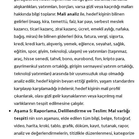
alışkanlıkları, yatırımları, borçları, varsa gizli veya kaçırdığı malları
hakkında bilgi toplanır.
Mali analiz
ile, hedef kişinin bilinen
gelirleri (maaş, kira, temettü, faiz, kar payı, serbest meslek
kazancı, ticari kazanç, zirai kazanç, ücret, emekli aylığı, nafaka,
bağış, miras) ile bilinen giderleri (kira, fatura, vergi, sigorta,
kredi, kredi kartı, alışveriş, yemek, eğlence, seyahat, sağlık,
eğitim, spor, giyim, teknoloji, ulaşım) ve yatırımları (taşınmaz,
araç, hisse senedi, tahvil, bono, eurobond, fon, kripto para,
gayrimenkul yatırım ortaklığı, girişim sermayesi yatırım ortaklığı,
teknoloji yatırımları) arasında bir uyumsuzluk olup olmadığı
analiz edilir, hedef kişinin beyan ettiği gelirin, yaşam standardını
karşılayıp karşılamadığı irdelenir, hedef kişinin mali profili
çıkarılarak, olası gizli gelir kaynaklarının veya kaçırılmış mal
varlıklarının tespit edilmesine çalışılır.
Aşama 5: Raporlama, Delillendirme ve Teslim:
Mal varlığı
tespiti
nin son aşaması, elde edilen tüm bilgi, belge, fotoğraf,
video, harita, kroki, tablo, grafik, döküm, kayıt, tutanak, rapor,
analiz ve değerlendirmelerin, titizlikle düzenlenmesi, kategorize