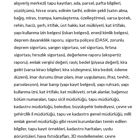
alışveriş merkezi) tapu kayıtları, ada, parsel, pafta bilgileri,
yüzölçümü, hisse oranı, edinim tarihi, edinim şekli (satın alma,
bağış, miras, trampa, kamulaştırma, özelleştirme), varsa ipotek,
rehin, haciz, şerh, irtifak, üst hakkı, kat mülkiyeti, kat irtifakı,
yapı kullanma izin belgesi (iskan belgesi), enerji kimlik belgesi,
deprem dayanıklılık raporu, sigorta poliçesi (DASK, zorunlu
deprem sigortası, yangın sigortası, sel sigortası, fırtına
sigortası, hırsızlık sigortası), değerleme raporu (ekspertiz
raporu), emlak vergisi değeri, rayiç bedel (piyasa değeri), kira
geliri (varsa kiracı bilgileri, kira sözleşmesi, kira bedeli, ödeme
düzeni), imar durumu (imar planı, imar uygulaması, ifraz, tevhit,
parselasyon), imar barışı (yapı kayıt belgesi), yapı ruhsatı, yapı
kullanma izni, kat irtifakı, kat mülkiyeti, ortak alanlar, bağımsız
bölüm numaraları, tapu sicil müdürlüğü, tapu müdürlüğü,
kadastro müdürlüğü, belediye, büyükşehir belediyesi, çevre ve
şehircilik il müdürlüğü, tapu ve kadastro genel müdürlüğü, milli
emlak genel müdürlüğü gibi resmi kurumlardan temin edilen
bilgiler, tapu kayıt örnekleri, kadastro haritaları, uydu
görüntüleri, hava fotoğrafları, 3D modellemeler, çevre