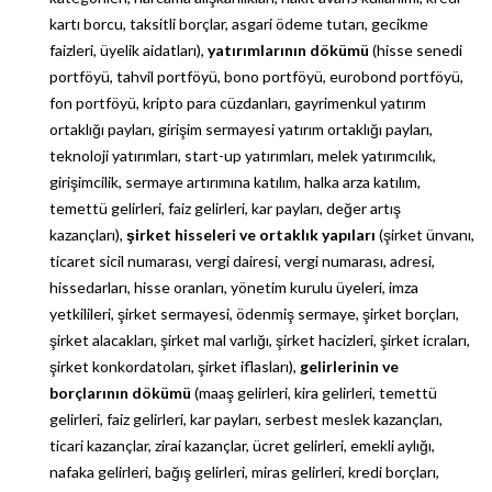
kartı borcu, taksitli borçlar, asgari ödeme tutarı, gecikme
faizleri, üyelik aidatları),
yatırımlarının dökümü
(hisse senedi
portföyü, tahvil portföyü, bono portföyü, eurobond portföyü,
fon portföyü, kripto para cüzdanları, gayrimenkul yatırım
ortaklığı payları, girişim sermayesi yatırım ortaklığı payları,
teknoloji yatırımları, start-up yatırımları, melek yatırımcılık,
girişimcilik, sermaye artırımına katılım, halka arza katılım,
temettü gelirleri, faiz gelirleri, kar payları, değer artış
kazançları),
şirket hisseleri ve ortaklık yapıları
(şirket ünvanı,
ticaret sicil numarası, vergi dairesi, vergi numarası, adresi,
hissedarları, hisse oranları, yönetim kurulu üyeleri, imza
yetkilileri, şirket sermayesi, ödenmiş sermaye, şirket borçları,
şirket alacakları, şirket mal varlığı, şirket hacizleri, şirket icraları,
şirket konkordatoları, şirket iflasları),
gelirlerinin ve
borçlarının dökümü
(maaş gelirleri, kira gelirleri, temettü
gelirleri, faiz gelirleri, kar payları, serbest meslek kazançları,
ticari kazançlar, zirai kazançlar, ücret gelirleri, emekli aylığı,
nafaka gelirleri, bağış gelirleri, miras gelirleri, kredi borçları,