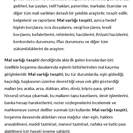
gelirleri, kar payları, telif hakları, patentler, markalar, lisanslar ve
diğer tüm mali varlıkları detaylı bir şekilde araştırılır, tespit edilir,
belgelenir ve raporlanır.
Mal varlığı tespiti
, ayrıca hedef
kişinin borçlarını, icra dosyalarını, vergi borçlarını, kredi
borçlarını, kefaletlerini, rehinlerini, hacizlerini, ihtiyati hacizlerini,
konkordato durumunu, iflas durumunu ve diğer tüm
yükümlülüklerini de araştırır.
Mal varlığı tespiti
dendiğinde akla ilk gelen konulardan biri,
özellikle boşanma davalarında eşlerin birbirlerinden mal kaçırma
girişimleridir.
Mal varlığı tespiti
, bu tür durumlarda, eşin gizlediği,
kaçırdığı, başkasının üzerine devrettiği veya yok gibi gösterdiği
malları (ev, araba, arsa, dükkan, altın, döviz, kripto para, şirket
hissesi) ortaya çıkarmak, bu malların tapu kayıtlarını, devir işlemlerini,
banka hesap hareketlerini, noter sözleşmelerini incelemek ve
mahkemeye somut deliller sunmak için kullanılır.
Mal varlığı tespiti
,
boşanma davasında aldatılan veya mağdur olan eşin, hakkını
arayabilmesi, maddi tazminat, manevi tazminat, nafaka ve katkı payı
alabilmesi için hayati öneme sahiptir.