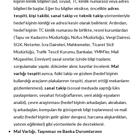
kişinin kimlik bilgileri (ad, soyad, TC kimlik numarası) veya adres
bilgileri ile başlar. Eğer bu bilgiler eksikse, öncelikle
adres
tespiti
,
kişi takibi
,
sanal takip
ve
teknik takip
yöntemleriyle
hedef kişinin kimliği ve adresi kesin olarak belirlenir. Ardından,
hedef kişinin TC kimlik numarası ile birlikte, resmi kurumlardan
(Tapu ve Kadastro Müdürlüğü, Nüfus Müdürlüğü, Vergi Dairesi,
SGK, Noterler, İcra Daireleri, Mahkemeler, Ticaret Sicil
Müdürlüğü, Trafik Tescil Kurumu, Bankalar, YMM'ler, Mali
Müşavirler, Emniyet) yasal sınırlar içinde bilgi toplanır,
sorgulamalar yapılır, dökümler alınır, kayıtlar incelenir.
Mal
varlığı tespiti
ayrıca, fiziki takip ve gözlem (hedef kişinin
kullandığı araçların plakalarının tespiti, ziyaret ettiği mekanların
gözlemlenmesi),
sanal takip
(sosyal medyada yaptığı lüks
paylaşımların, seyahat fotoğraflarının, yeni aldığı eşyaların
analizi), çevre araştırması (hedef kişinin arkadaşları, akrabaları,
iş arkadaşları, komşuları ile görüşerek bilgi toplanması) ve mali
analiz (hedef kişinin gelir-gider dengesi, harcama alışkanlıkları,
yatırım eğilimleri) gibi yöntemlerle de desteklenir.
Mal Varlığı, Taşınmaz ve Banka Durumlarının