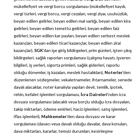
mükellefiyet ve vergi borcu sorgulaması (mükellefiyet kaydı,
vergi türleri, vergi borcu, vergi cezaları, vergi ziyaı, usulsüzlük,
beyan edilen gelirler, beyan edilen mal varlığı, beyan edilen kira
gelirleri, beyan edilen temettü gelirleri, beyan edilen faiz
gelirleri, beyan edilen kar payları, beyan edilen serbest meslek
kazançları, beyan edilen ticari kazançlar, beyan edilen zirai
kazançlar),
SGK
'dan işe giriş bildirgeleri, prim günleri, işten çıkış
bildirgeleri, sağlık raporları sorgulaması (çalışma hayatı, işveren
bilgileri, iş yerleri, sigorta primleri, sağlık giderleri, raporlu
olduğu dönemler, iş kazaları, meslek hastalıkları),
Noterler
'den
düzenlenen sözleşmeler, vekaletnameler, ihtarnameler, senede
dayalı alacaklar, noter kanalıyla yapılan devir, temlik, ipotek,
rehin, kefalet işlemleri sorgulaması,
İcra Daireleri
'nden icra
dosyası sorgulaması (alacaklı veya borçlu olduğu icra dosyaları,
takip miktarları, ödeme emirleri, haciz işlemleri, satış işlemleri,
iflas işlemleri),
Mahkemeler
'den dava dosyası ve karar
sorgulaması (davacı veya davalı olduğu davalar, dava konuları,
dava miktarları, kararlar, temyiz durumları, kesinleşme