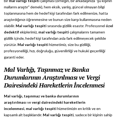
bir
mal varlığı tespiti
çalışması (örneğin, bir arkadaşınıza "şu kişinin
mallarını araştır" demek), hem eksik, yanlış, güncel olmayan bilgi
toplanmasına hem de hedef kişi tarafından fark edilmenize, hatta
araştırdığınızı öğrenmesine ve bunun size karşı kullanmasına neden
olabilir.
Mal varlığı tespiti
sırasında gizlilik esastır. Profesyonel
özel
dedektif
ekiplerimiz,
mal varlığı tespiti
çalışmalarını tamamen
gizlilik içinde, hedef kişi tarafından asla fark edilmeyecek şekilde
yürütür.
Mal varlığı tespiti
hizmetimiz, size bu gizliliği,
profesyonelliği, hızı, doğruluğu, güvenilirliği ve hukuki geçerliliği
garanti eder.
Mal Varlığı, Taşınmaz ve Banka
Durumlarının Araştırılması ve Vergi
Dairesindeki Hareketlerin İncelenmesi
Mal varlığı, taşınmaz ve banka durumlarının
araştırılması
ve
vergi dairesindeki hareketlerin
incelenmesi
,
mal varlığı tespiti
hizmetimizin en kritik ve en
kapsamlı alt başlıklarıdır.
Mal varlığı tespiti
, sadece bir kişinin sahip