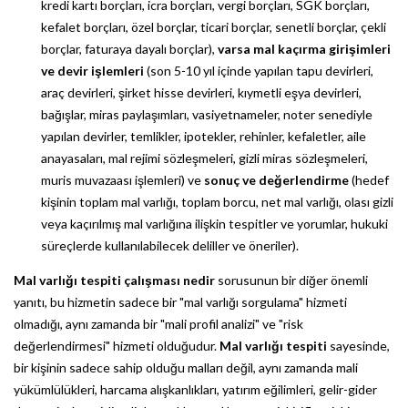
kredi kartı borçları, icra borçları, vergi borçları, SGK borçları,
kefalet borçları, özel borçlar, ticari borçlar, senetli borçlar, çekli
borçlar, faturaya dayalı borçlar),
varsa mal kaçırma girişimleri
ve devir işlemleri
(son 5-10 yıl içinde yapılan tapu devirleri,
araç devirleri, şirket hisse devirleri, kıymetli eşya devirleri,
bağışlar, miras paylaşımları, vasiyetnameler, noter senediyle
yapılan devirler, temlikler, ipotekler, rehinler, kefaletler, aile
anayasaları, mal rejimi sözleşmeleri, gizli miras sözleşmeleri,
muris muvazaası işlemleri) ve
sonuç ve değerlendirme
(hedef
kişinin toplam mal varlığı, toplam borcu, net mal varlığı, olası gizli
veya kaçırılmış mal varlığına ilişkin tespitler ve yorumlar, hukuki
süreçlerde kullanılabilecek deliller ve öneriler).
Mal varlığı tespiti çalışması nedir
sorusunun bir diğer önemli
yanıtı, bu hizmetin sadece bir "mal varlığı sorgulama" hizmeti
olmadığı, aynı zamanda bir "mali profil analizi" ve "risk
değerlendirmesi" hizmeti olduğudur.
Mal varlığı tespiti
sayesinde,
bir kişinin sadece sahip olduğu malları değil, aynı zamanda mali
yükümlülükleri, harcama alışkanlıkları, yatırım eğilimleri, gelir-gider