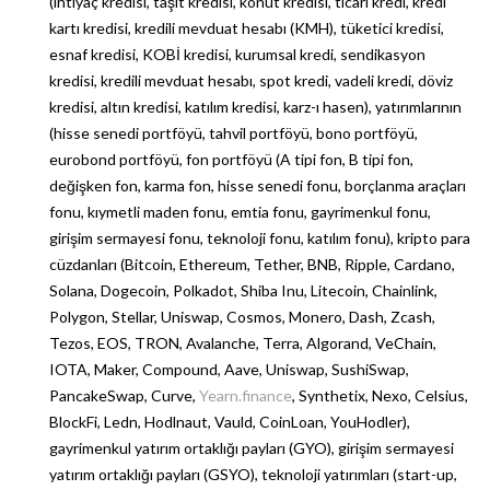
(ihtiyaç kredisi, taşıt kredisi, konut kredisi, ticari kredi, kredi
kartı kredisi, kredili mevduat hesabı (KMH), tüketici kredisi,
esnaf kredisi, KOBİ kredisi, kurumsal kredi, sendikasyon
kredisi, kredili mevduat hesabı, spot kredi, vadeli kredi, döviz
kredisi, altın kredisi, katılım kredisi, karz-ı hasen), yatırımlarının
(hisse senedi portföyü, tahvil portföyü, bono portföyü,
eurobond portföyü, fon portföyü (A tipi fon, B tipi fon,
değişken fon, karma fon, hisse senedi fonu, borçlanma araçları
fonu, kıymetli maden fonu, emtia fonu, gayrimenkul fonu,
girişim sermayesi fonu, teknoloji fonu, katılım fonu), kripto para
cüzdanları (Bitcoin, Ethereum, Tether, BNB, Ripple, Cardano,
Solana, Dogecoin, Polkadot, Shiba Inu, Litecoin, Chainlink,
Polygon, Stellar, Uniswap, Cosmos, Monero, Dash, Zcash,
Tezos, EOS, TRON, Avalanche, Terra, Algorand, VeChain,
IOTA, Maker, Compound, Aave, Uniswap, SushiSwap,
PancakeSwap, Curve,
Yearn.finance
, Synthetix, Nexo, Celsius,
BlockFi, Ledn, Hodlnaut, Vauld, CoinLoan, YouHodler),
gayrimenkul yatırım ortaklığı payları (GYO), girişim sermayesi
yatırım ortaklığı payları (GSYO), teknoloji yatırımları (start-up,