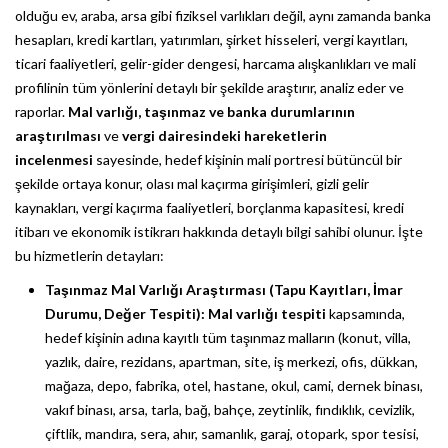
olduğu ev, araba, arsa gibi fiziksel varlıkları değil, aynı zamanda banka
hesapları, kredi kartları, yatırımları, şirket hisseleri, vergi kayıtları,
ticari faaliyetleri, gelir-gider dengesi, harcama alışkanlıkları ve mali
profilinin tüm yönlerini detaylı bir şekilde araştırır, analiz eder ve
raporlar.
Mal varlığı, taşınmaz ve banka durumlarının
araştırılması
ve
vergi dairesindeki hareketlerin
incelenmesi
sayesinde, hedef kişinin mali portresi bütüncül bir
şekilde ortaya konur, olası mal kaçırma girişimleri, gizli gelir
kaynakları, vergi kaçırma faaliyetleri, borçlanma kapasitesi, kredi
itibarı ve ekonomik istikrarı hakkında detaylı bilgi sahibi olunur. İşte
bu hizmetlerin detayları:
Taşınmaz Mal Varlığı Araştırması (Tapu Kayıtları, İmar
Durumu, Değer Tespiti):
Mal varlığı tespiti
kapsamında,
hedef kişinin adına kayıtlı tüm taşınmaz malların (konut, villa,
yazlık, daire, rezidans, apartman, site, iş merkezi, ofis, dükkan,
mağaza, depo, fabrika, otel, hastane, okul, cami, dernek binası,
vakıf binası, arsa, tarla, bağ, bahçe, zeytinlik, fındıklık, cevizlik,
çiftlik, mandıra, sera, ahır, samanlık, garaj, otopark, spor tesisi,