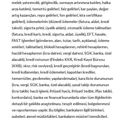
melek yatırımcılık, girişimcilik, sermaye artırımına katılım, halka
arza katılım), temettü gelirleri, faiz gelirleri, kar payları, değer
artış kazançları, repo gelirleri, fon gelirleri, kira sertifikası
gelirleri), ödemelerinin (düzenli ödemeler (fatura, aidat, kredi
taksiti, sigorta primi, üyelik aidatı), otomatik ödeme talimatları
(fatura, kredi kartı, kredi, sigorta, aidat, üyelik), EFT, havale,
FAST işlemleri (gönderen, alan, tutar, tarih, açıklama), ödeme
emirleri, talimatları), blokeli hesaplarının, rehinli hesaplarının,
hacizli hesaplarının (icra dairesi, vergi dairesi, SGK, banka, özel
alacaklı), kredi notunun (Findeks KKR, Kredi Kayıt Bürosu
(KKB), skor, risk seviyesi), kredi geçmişinin (kredi başvuruları,
kredi kullanımları, kredi ödemeleri, kapatılan krediler,
temerrütler, gecikmeler, yapılandırmalar), kara liste durumunun
(icra, vergi, SGK, banka, özel alacaklı), yasal takip durumunun
(icra takibi, haciz işlemi, ihtiyati haciz, ihtiyati tedbir, iflas takibi,
konkordato), banka ve finansal kurumlarla olan tüm ilişkilerinin
detaylı bir şekilde araştırılması, tespit edilmesi, belgelenmesi
ve raporlanması yapılır. Bu bilgiler, bankaların ilgili birimleri,
şubeleri, genel müdürlükleri, bankaların müşteri temsilcileri,