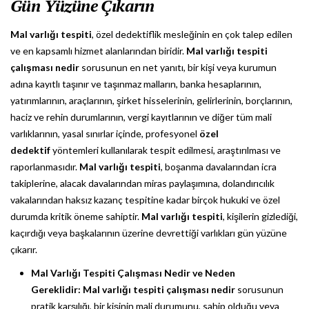
Gün Yüzüne Çıkarın
Mal varlığı tespiti
, özel dedektiflik mesleğinin en çok talep edilen
ve en kapsamlı hizmet alanlarından biridir.
Mal varlığı tespiti
çalışması nedir
sorusunun en net yanıtı, bir kişi veya kurumun
adına kayıtlı taşınır ve taşınmaz malların, banka hesaplarının,
yatırımlarının, araçlarının, şirket hisselerinin, gelirlerinin, borçlarının,
haciz ve rehin durumlarının, vergi kayıtlarının ve diğer tüm mali
varlıklarının, yasal sınırlar içinde, profesyonel
özel
dedektif
yöntemleri kullanılarak tespit edilmesi, araştırılması ve
raporlanmasıdır.
Mal varlığı tespiti
, boşanma davalarından icra
takiplerine, alacak davalarından miras paylaşımına, dolandırıcılık
vakalarından haksız kazanç tespitine kadar birçok hukuki ve özel
durumda kritik öneme sahiptir.
Mal varlığı tespiti
, kişilerin gizlediği,
kaçırdığı veya başkalarının üzerine devrettiği varlıkları gün yüzüne
çıkarır.
Mal Varlığı Tespiti Çalışması Nedir ve Neden
Gereklidir:
Mal varlığı tespiti çalışması nedir
sorusunun
pratik karşılığı, bir kişinin mali durumunu, sahip olduğu veya