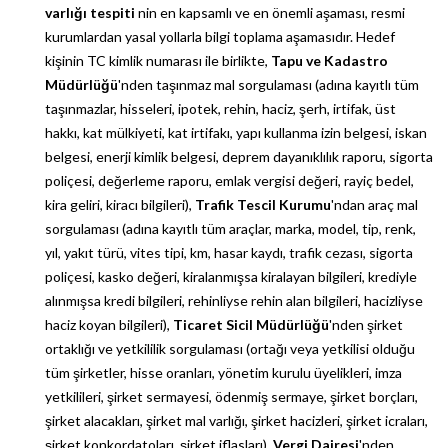
varlığı tespiti
nin en kapsamlı ve en önemli aşaması, resmi
kurumlardan yasal yollarla bilgi toplama aşamasıdır. Hedef
kişinin TC kimlik numarası ile birlikte,
Tapu ve Kadastro
Müdürlüğü
'nden taşınmaz mal sorgulaması (adına kayıtlı tüm
taşınmazlar, hisseleri, ipotek, rehin, haciz, şerh, irtifak, üst
hakkı, kat mülkiyeti, kat irtifakı, yapı kullanma izin belgesi, iskan
belgesi, enerji kimlik belgesi, deprem dayanıklılık raporu, sigorta
poliçesi, değerleme raporu, emlak vergisi değeri, rayiç bedel,
kira geliri, kiracı bilgileri),
Trafik Tescil Kurumu
'ndan araç mal
sorgulaması (adına kayıtlı tüm araçlar, marka, model, tip, renk,
yıl, yakıt türü, vites tipi, km, hasar kaydı, trafik cezası, sigorta
poliçesi, kasko değeri, kiralanmışsa kiralayan bilgileri, krediyle
alınmışsa kredi bilgileri, rehinliyse rehin alan bilgileri, hacizliyse
haciz koyan bilgileri),
Ticaret Sicil Müdürlüğü
'nden şirket
ortaklığı ve yetkililik sorgulaması (ortağı veya yetkilisi olduğu
tüm şirketler, hisse oranları, yönetim kurulu üyelikleri, imza
yetkilileri, şirket sermayesi, ödenmiş sermaye, şirket borçları,
şirket alacakları, şirket mal varlığı, şirket hacizleri, şirket icraları,
şirket konkordatoları, şirket iflasları),
Vergi Dairesi
'nden