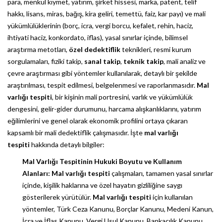
para, menkul kıymet, yatırım, şirket hissesi, marka, patent, telif
hakkı, lisans, miras, bağış, kira geliri, temettü, faiz, kar payı) ve mali
yükümlülüklerinin (borç, icra, vergi borcu, kefalet, rehin, haciz,
ihtiyati haciz, konkordato, iflas), yasal sınırlar içinde, bilimsel
araştırma metotları,
özel dedektiflik
teknikleri, resmi kurum
sorgulamaları, fiziki takip,
sanal takip
,
teknik takip
, mali analiz ve
çevre araştırması gibi yöntemler kullanılarak, detaylı bir şekilde
araştırılması, tespit edilmesi, belgelenmesi ve raporlanmasıdır.
Mal
varlığı tespiti
, bir kişinin mali portresini, varlık ve yükümlülük
dengesini, gelir-gider durumunu, harcama alışkanlıklarını, yatırım
eğilimlerini ve genel olarak ekonomik profilini ortaya çıkaran
kapsamlı bir mali dedektiflik çalışmasıdır. İşte
mal varlığı
tespiti
hakkında detaylı bilgiler:
Mal Varlığı Tespitinin Hukuki Boyutu ve Kullanım
Alanları:
Mal varlığı tespiti
çalışmaları, tamamen yasal sınırlar
içinde, kişilik haklarına ve özel hayatın gizliliğine saygı
gösterilerek yürütülür.
Mal varlığı tespiti
için kullanılan
yöntemler, Türk Ceza Kanunu, Borçlar Kanunu, Medeni Kanun,
İcra ve İflas Kanunu, Vergi Usul Kanunu, Bankacılık Kanunu,