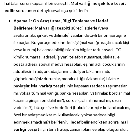
haftalar süren kapsamlı bir süreçtir.
Mal varlığı ne şekilde tespit
edilir
sorusunun detaylı cevabı şu şekildedir:
Aşama 1: Ön Araştırma, Bilgi Toplama ve Hedef
Belirleme:
Mal varlığı tespiti
süreci, sizlerle (veya
avukatınızla, şirket yetkilinizle) yapılan detaylı bir ön görüşme
ile başlar. Bu görüşmede, hedef kişi (mal varlığı araştırılacak kişi
veya kurum) hakkında bildiğiniz tüm bilgiler (adı, soyadı, TC
kimlik numarası, adresi, iş yeri, telefon numarası, plakası, e-
posta adresi, sosyal medya hesapları, eşinin adı, çocuklarının
adı, ailesinin adı, arkadaşlarının adı, iş ortaklarının adı,
şüphelendiğiniz durumlar, merak ettiğiniz konular) bizimle
paylaşılır.
Mal varlığı tespiti
nin kapsamı (sadece taşınmazlar
mı, yoksa tüm mal varlığı, banka hesapları, yatırımlar, borçlar, mal
kaçırma girişimleri dahil mi?), süresi (acil mi, normal mi, uzun
vadeli mi?), bütçesi ve hedefleri (hukuki süreçte kullanılacak mı,
özel bir anlaşmazlıkta mı kullanılacak, yoksa sadece bilgi
edinmek amaçlı mı?) belirlenir. Hedef belirlendikten sonra,
mal
varlığı tespiti
için bir strateji, zaman planı ve ekip oluşturulur.