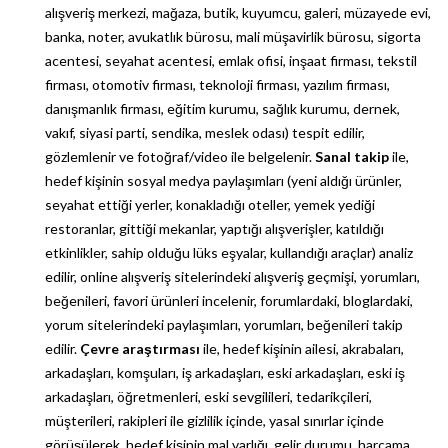
alışveriş merkezi, mağaza, butik, kuyumcu, galeri, müzayede evi,
banka, noter, avukatlık bürosu, mali müşavirlik bürosu, sigorta
acentesi, seyahat acentesi, emlak ofisi, inşaat firması, tekstil
firması, otomotiv firması, teknoloji firması, yazılım firması,
danışmanlık firması, eğitim kurumu, sağlık kurumu, dernek,
vakıf, siyasi parti, sendika, meslek odası) tespit edilir,
gözlemlenir ve fotoğraf/video ile belgelenir.
Sanal takip
ile,
hedef kişinin sosyal medya paylaşımları (yeni aldığı ürünler,
seyahat ettiği yerler, konakladığı oteller, yemek yediği
restoranlar, gittiği mekanlar, yaptığı alışverişler, katıldığı
etkinlikler, sahip olduğu lüks eşyalar, kullandığı araçlar) analiz
edilir, online alışveriş sitelerindeki alışveriş geçmişi, yorumları,
beğenileri, favori ürünleri incelenir, forumlardaki, bloglardaki,
yorum sitelerindeki paylaşımları, yorumları, beğenileri takip
edilir.
Çevre araştırması
ile, hedef kişinin ailesi, akrabaları,
arkadaşları, komşuları, iş arkadaşları, eski arkadaşları, eski iş
arkadaşları, öğretmenleri, eski sevgilileri, tedarikçileri,
müşterileri, rakipleri ile gizlilik içinde, yasal sınırlar içinde
görüşülerek, hedef kişinin mal varlığı, gelir durumu, harcama