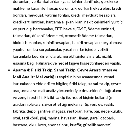
durumları) ve
Bankalar
'dan (yasal izinler dahilinde, gerekirse
mahkeme kararı ile) hesap durumu, kredi kartı ekstreleri, kredi
borçları, mevduat, yatırım fonları, kredili mevduat hesapları,
kredi kartı limitleri, harcama alışkanlıkları, nakit çekimleri, yurt içi
ve yurt dışı harcamaları, EFT, havale, FAST, ödeme emirleri,
talimatları, düzenli ödemeleri, otomatik ödeme talimatları,
blokeli hesapları, rehinli hesapları, hacizli hesapları sorgulaması
yapılır. Tüm bu sorgulamalar, yasal sınırlar içinde, yetkili
kurumlarla koordineli olarak, gerekli izinler alınarak, gizlilik
esasına bağlı kalınarak ve hedef kişiye hissettirilmeden yapılır.
Aşama 4: Fiziki Takip, Sanal Takip, Çevre Araştırması ve
Mali Analiz:
Mal varlığı tespiti
nin bu aşamasında, resmi
kurumlardan elde edilen bilgiler, fiziki takip,
sanal takip
, çevre
araştırması ve mali analiz yöntemleriyle desteklenir, doğrulanır
ve zenginleştirilir.
Fiziki takip
ile, hedef kişinin kullandığı
araçların plakaları, ziyaret ettiği mekanlar (iş yeri, ev, yazlık,
fabrika, depo, şantiye, mağaza, restoran, kafe, bar, gece kulübü,
otel, tatil köyü, plaj, marina, havaalanı, liman, garaj, otopark,
hastane, okul, kreş, spor salonu, kuaför, güzellik merkezi,