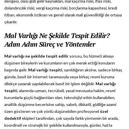
dengesi, olası gizli gelir kaynakları, mal kaçırma riski, iflas riski,
dolandırıcılık riski, vergi kaçırma riski, borçlanma kapasitesi, kredi
itibarı, ekonomik istikrarı ve genel olarak mali güvenilirliği de ortaya
çıkarılır.
Mal Varlığı Ne Şekilde Tespit Edilir?
Adım Adım Süreç ve Yöntemler
Mal varlığı ne şekilde tespit edilir
sorusu, bu hizmeti almayı
düşünen bireylerin ve kurumların en çok merak ettiği konuların
başında gelir.
Mal varlığı tespiti
, sanıldığının aksine, sadece birkaç
günde, basit bir internet taramasıyla veya birkaç resmi kuruma
dilekçe yazarak yapılabilecek basit bir işlem değildir.
Mal varlığı
tespiti
, alanında uzman, tecrübeli, yasal mevzuata hakim, resmi
kurumlarla güçlü bağlantıları olan, teknolojiyi etkin kullanabilen,
analitik düşünme becerisine sahip, sabırlı, dikkatli, gizliliğe azami
özen gösteren ve çok yönlü düşünebilen profesyonel
özel
dedektif
ekipleri tarafından, çok sayıda farklı yöntemin bir arada,
koordineli ve stratejik bir şekilde kullanılmasıyla, günler, hatta