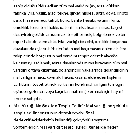
sahip olduğu iddia edilen tüm mal varlığını (ev, arsa, dükkan,
fabrika, villa, yazlık, araç, tekne, şirket hissesi, altın, döviz, kripto
para, hisse senedi, tahvil, bono, banka hesabı, yatırım fonu,
emeklilik fonu, telif hakkı, patent, marka, lisans, miras, bağış)
detaylı bir şekilde araştırmak, tespit etmek, belgelemek ve bir
rapor halinde sunmaktır.
Mal varlığı tespiti
, özellikle boşanma
davalarında eşlerin birbirlerinden mal kaçırmasını önlemek, icra
takiplerinde borçlunun mal varlığını tespit ederek alacağa
kavuşmayı sağlamak, miras davalarında miras bırakanın tüm mal
varlığını ortaya çıkarmak, dolandırıcılık vakalarında dolandırıcının
mal varlığına haciz koymak, haksız kazanç elde eden kişilerin
varlıklarını tespit etmek ve kişinin kendi mal varlığını (örneğin,
eşinden gizlenen veya kaçırılan mallarını) korumak için hayati
öneme sahiptir.
Mal Varlığı Ne Şekilde Tespit Edilir?:
Mal varlığı ne şekilde
tespit edilir
sorusunun detaylı cevabı,
özel
dedektif
ekiplerimizin kullandığı çok yönlü araştırma
yöntemleridir.
Mal varlığı tespiti
süreci, genellikle hedef