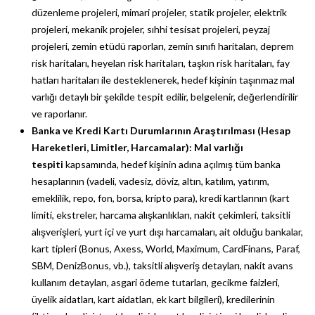
düzenleme projeleri, mimari projeler, statik projeler, elektrik
projeleri, mekanik projeler, sıhhi tesisat projeleri, peyzaj
projeleri, zemin etüdü raporları, zemin sınıfı haritaları, deprem
risk haritaları, heyelan risk haritaları, taşkın risk haritaları, fay
hatları haritaları ile desteklenerek, hedef kişinin taşınmaz mal
varlığı detaylı bir şekilde tespit edilir, belgelenir, değerlendirilir
ve raporlanır.
Banka ve Kredi Kartı Durumlarının Araştırılması (Hesap
Hareketleri, Limitler, Harcamalar):
Mal varlığı
tespiti
kapsamında, hedef kişinin adına açılmış tüm banka
hesaplarının (vadeli, vadesiz, döviz, altın, katılım, yatırım,
emeklilik, repo, fon, borsa, kripto para), kredi kartlarının (kart
limiti, ekstreler, harcama alışkanlıkları, nakit çekimleri, taksitli
alışverişleri, yurt içi ve yurt dışı harcamaları, ait olduğu bankalar,
kart tipleri (Bonus, Axess, World, Maximum, CardFinans, Paraf,
SBM, DenizBonus, vb.), taksitli alışveriş detayları, nakit avans
kullanım detayları, asgari ödeme tutarları, gecikme faizleri,
üyelik aidatları, kart aidatları, ek kart bilgileri), kredilerinin