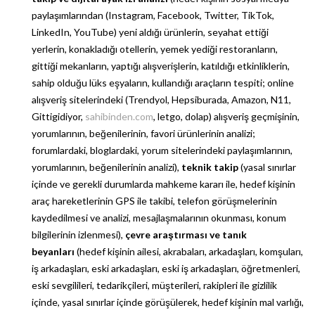
paylaşımlarından (Instagram, Facebook, Twitter, TikTok,
LinkedIn, YouTube) yeni aldığı ürünlerin, seyahat ettiği
yerlerin, konakladığı otellerin, yemek yediği restoranların,
gittiği mekanların, yaptığı alışverişlerin, katıldığı etkinliklerin,
sahip olduğu lüks eşyaların, kullandığı araçların tespiti; online
alışveriş sitelerindeki (Trendyol, Hepsiburada, Amazon, N11,
Gittigidiyor,
sahibinden.com
, letgo, dolap) alışveriş geçmişinin,
yorumlarının, beğenilerinin, favori ürünlerinin analizi;
forumlardaki, bloglardaki, yorum sitelerindeki paylaşımlarının,
yorumlarının, beğenilerinin analizi),
teknik takip
(yasal sınırlar
içinde ve gerekli durumlarda mahkeme kararı ile, hedef kişinin
araç hareketlerinin GPS ile takibi, telefon görüşmelerinin
kaydedilmesi ve analizi, mesajlaşmalarının okunması, konum
bilgilerinin izlenmesi),
çevre araştırması ve tanık
beyanları
(hedef kişinin ailesi, akrabaları, arkadaşları, komşuları,
iş arkadaşları, eski arkadaşları, eski iş arkadaşları, öğretmenleri,
eski sevgilileri, tedarikçileri, müşterileri, rakipleri ile gizlilik
içinde, yasal sınırlar içinde görüşülerek, hedef kişinin mal varlığı,