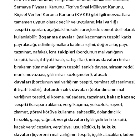
Sermaye Piyasası Kanunu, Fikri ve Sınai Mülkiyet Kanunu,
Kişisel Verileri Koruma Kanunu (KVKK) gibi ilgili mevzuatlara
tamamen uygun olarak seçilir ve uygulanır.
Mal varlığı
tespiti
raporları, aşağıdaki hukuki süreçlerde somut delil olarak
kullanılabilir:
Boşanma davaları
(mal kaçırmanın tespiti, katkı
payı alacağı, edinilmiş mallara katılma rejimi, değer artış payı,
tazminat, nafaka),
icra takipleri
(borçlunun mal varlığının
tespiti, haciz, ihtiyati haciz, satış, iflas),
miras davaları
(miras
bırakanın tüm mal varlığının tespiti, tenkis davası, mirasın reddi,
muris muvazaası, gizli miras sözleşmeleri),
alacak
davaları
(borçlunun mal varlığının tespiti, teminat gösterilmesi,
ihtiyati tedbir),
dolandırıcılık davaları
(dolandırıcının mal
varlığının tespiti, el koyma, müsadere, tazminat),
haksız kazanç
tespiti
(karapara aklama, vergi kaçırma, yolsuzluk, rüşvet,
zimmet, görevi kötüye kullanma, sahtecilik, dolandırıcılık,
hırsızlık, gasp, yağma),
vergi davaları
(gizli gelirlerin tespiti,
kaçak vergi cezaları, vergi ziyaı, usulsüzlük),
iş hukuku
davaları
(işverenin mal varlığının tespiti, işçilik alacakları, kıdem