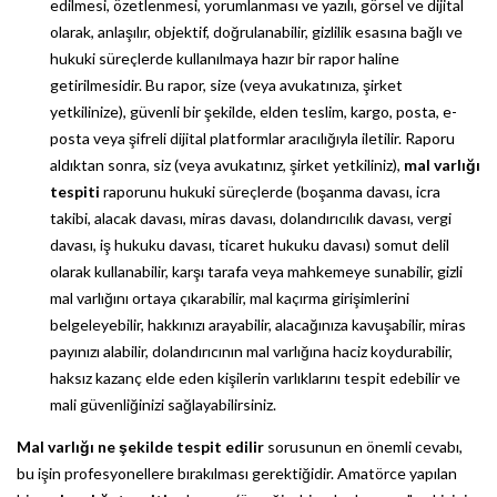
edilmesi, özetlenmesi, yorumlanması ve yazılı, görsel ve dijital
olarak, anlaşılır, objektif, doğrulanabilir, gizlilik esasına bağlı ve
hukuki süreçlerde kullanılmaya hazır bir rapor haline
getirilmesidir. Bu rapor, size (veya avukatınıza, şirket
yetkilinize), güvenli bir şekilde, elden teslim, kargo, posta, e-
posta veya şifreli dijital platformlar aracılığıyla iletilir. Raporu
aldıktan sonra, siz (veya avukatınız, şirket yetkiliniz),
mal varlığı
tespiti
raporunu hukuki süreçlerde (boşanma davası, icra
takibi, alacak davası, miras davası, dolandırıcılık davası, vergi
davası, iş hukuku davası, ticaret hukuku davası) somut delil
olarak kullanabilir, karşı tarafa veya mahkemeye sunabilir, gizli
mal varlığını ortaya çıkarabilir, mal kaçırma girişimlerini
belgeleyebilir, hakkınızı arayabilir, alacağınıza kavuşabilir, miras
payınızı alabilir, dolandırıcının mal varlığına haciz koydurabilir,
haksız kazanç elde eden kişilerin varlıklarını tespit edebilir ve
mali güvenliğinizi sağlayabilirsiniz.
Mal varlığı ne şekilde tespit edilir
sorusunun en önemli cevabı,
bu işin profesyonellere bırakılması gerektiğidir. Amatörce yapılan