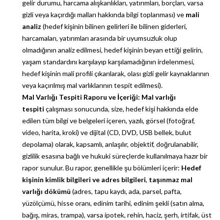
gelir durumu, harcama alışkanlıkları, yatırımları, borçları, varsa
gizli veya kaçırdığı malları hakkında bilgi toplanması) ve
mali
analiz
(hedef kişinin bilinen gelirleri ile bilinen giderleri,
harcamaları, yatırımları arasında bir uyumsuzluk olup
olmadığının analiz edilmesi, hedef kişinin beyan ettiği gelirin,
yaşam standardını karşılayıp karşılamadığının irdelenmesi,
hedef kişinin mali profili çıkarılarak, olası gizli gelir kaynaklarının
veya kaçırılmış mal varlıklarının tespit edilmesi).
Mal Varlığı Tespiti Raporu ve İçeriği:
Mal varlığı
tespiti
çalışması sonucunda, size, hedef kişi hakkında elde
edilen tüm bilgi ve belgeleri içeren, yazılı, görsel (fotoğraf,
video, harita, kroki) ve dijital (CD, DVD, USB bellek, bulut
depolama) olarak, kapsamlı, anlaşılır, objektif, doğrulanabilir,
gizlilik esasına bağlı ve hukuki süreçlerde kullanılmaya hazır bir
rapor sunulur. Bu rapor, genellikle şu bölümleri içerir:
Hedef
kişinin kimlik bilgileri ve adres bilgileri
,
taşınmaz mal
varlığı dökümü
(adres, tapu kaydı, ada, parsel, pafta,
yüzölçümü, hisse oranı, edinim tarihi, edinim şekli (satın alma,
bağış, miras, trampa), varsa ipotek, rehin, haciz, şerh, irtifak, üst