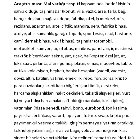
Araştırılması:
Mal varlığı tespiti
kapsamında, hedef kişinin
sahip olduğu taşınmazlar (konut, villa, yazlık, arsa, tarla, bağ,
bahçe, dükkan, mağaza, depo, fabrika, otel, iş merkezi, ofis,
rezidans, apartman, site, çiftlik, mandıra, sera, fabrika binası,
atölye, ahır, samanlık, garaj, otopark, spor tesisi, okul, hastane,
cami, dernek binası, vakıf binası), taşınırlar (otomobil,
motosiklet, kamyon, tır, otobüs, minibüs, panelvan, iş makinesi,
traktör, biçerdöver, tekne, yat, uçak, helikopter, özel jet, at,
lüks saat, pırlanta, altın, gümüş, platin, elmas, mücevher, tablo,
antika, koleksiyon, heykel), banka hesapları (vadeli, vadesiz,
döviz, altın, katılım, yatırım, emeklilik, repo, fon, borsa, kripto
para cüzdanları), kredi kartı bilgileri (kart limiti, ekstreler,
harcama alışkanlıkları, nakit çekimleri, taksitli alışverişleri, yurt
içi ve yurt dışı harcamaları, ait olduğu bankalar, kart tipleri),
yatırımları (hisse senedi, tahvil, bono, eurobond, fon katılma
payı, kira sertifikası, varant, opsiyon, future, swap, kripto para,
gayrimenkul yatırım ortaklığı, girişim sermayesi yatırım ortaklığı,
teknoloji yatırımları), miras ve bağış yoluyla edindiği varlıklar,
şirket hisseleri ve ortaklıkları, kira gelirleri, temettü gelirleri, faiz