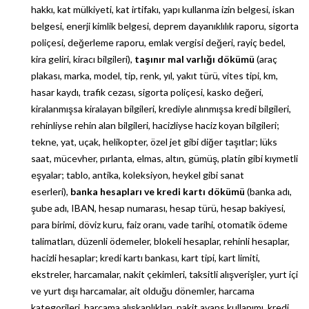
hakkı, kat mülkiyeti, kat irtifakı, yapı kullanma izin belgesi, iskan
belgesi, enerji kimlik belgesi, deprem dayanıklılık raporu, sigorta
poliçesi, değerleme raporu, emlak vergisi değeri, rayiç bedel,
kira geliri, kiracı bilgileri),
taşınır mal varlığı dökümü
(araç
plakası, marka, model, tip, renk, yıl, yakıt türü, vites tipi, km,
hasar kaydı, trafik cezası, sigorta poliçesi, kasko değeri,
kiralanmışsa kiralayan bilgileri, krediyle alınmışsa kredi bilgileri,
rehinliyse rehin alan bilgileri, hacizliyse haciz koyan bilgileri;
tekne, yat, uçak, helikopter, özel jet gibi diğer taşıtlar; lüks
saat, mücevher, pırlanta, elmas, altın, gümüş, platin gibi kıymetli
eşyalar; tablo, antika, koleksiyon, heykel gibi sanat
eserleri),
banka hesapları ve kredi kartı dökümü
(banka adı,
şube adı, IBAN, hesap numarası, hesap türü, hesap bakiyesi,
para birimi, döviz kuru, faiz oranı, vade tarihi, otomatik ödeme
talimatları, düzenli ödemeler, blokeli hesaplar, rehinli hesaplar,
hacizli hesaplar; kredi kartı bankası, kart tipi, kart limiti,
ekstreler, harcamalar, nakit çekimleri, taksitli alışverişler, yurt içi
ve yurt dışı harcamalar, ait olduğu dönemler, harcama
kategorileri, harcama alışkanlıkları, nakit avans kullanımı, kredi