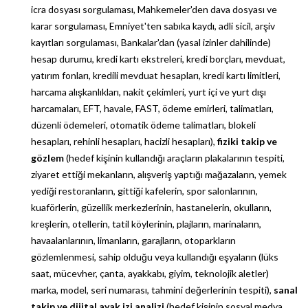
icra dosyası sorgulaması, Mahkemeler'den dava dosyası ve
karar sorgulaması, Emniyet'ten sabıka kaydı, adli sicil, arşiv
kayıtları sorgulaması, Bankalar'dan (yasal izinler dahilinde)
hesap durumu, kredi kartı ekstreleri, kredi borçları, mevduat,
yatırım fonları, kredili mevduat hesapları, kredi kartı limitleri,
harcama alışkanlıkları, nakit çekimleri, yurt içi ve yurt dışı
harcamaları, EFT, havale, FAST, ödeme emirleri, talimatları,
düzenli ödemeleri, otomatik ödeme talimatları, blokeli
hesapları, rehinli hesapları, hacizli hesapları),
fiziki takip ve
gözlem
(hedef kişinin kullandığı araçların plakalarının tespiti,
ziyaret ettiği mekanların, alışveriş yaptığı mağazaların, yemek
yediği restoranların, gittiği kafelerin, spor salonlarının,
kuaförlerin, güzellik merkezlerinin, hastanelerin, okulların,
kreşlerin, otellerin, tatil köylerinin, plajların, marinaların,
havaalanlarının, limanların, garajların, otoparkların
gözlemlenmesi, sahip olduğu veya kullandığı eşyaların (lüks
saat, mücevher, çanta, ayakkabı, giyim, teknolojik aletler)
marka, model, seri numarası, tahmini değerlerinin tespiti),
sanal
takip ve dijital ayak izi analizi
(hedef kişinin sosyal medya