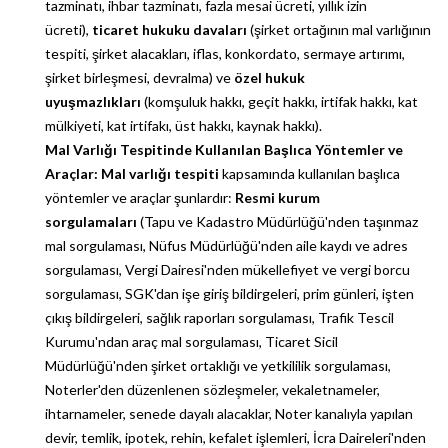
tazminatı, ihbar tazminatı, fazla mesai ücreti, yıllık izin
ücreti),
ticaret hukuku davaları
(şirket ortağının mal varlığının
tespiti, şirket alacakları, iflas, konkordato, sermaye artırımı,
şirket birleşmesi, devralma) ve
özel hukuk
uyuşmazlıkları
(komşuluk hakkı, geçit hakkı, irtifak hakkı, kat
mülkiyeti, kat irtifakı, üst hakkı, kaynak hakkı).
Mal Varlığı Tespitinde Kullanılan Başlıca Yöntemler ve
Araçlar:
Mal varlığı tespiti
kapsamında kullanılan başlıca
yöntemler ve araçlar şunlardır:
Resmi kurum
sorgulamaları
(Tapu ve Kadastro Müdürlüğü'nden taşınmaz
mal sorgulaması, Nüfus Müdürlüğü'nden aile kaydı ve adres
sorgulaması, Vergi Dairesi'nden mükellefiyet ve vergi borcu
sorgulaması, SGK'dan işe giriş bildirgeleri, prim günleri, işten
çıkış bildirgeleri, sağlık raporları sorgulaması, Trafik Tescil
Kurumu'ndan araç mal sorgulaması, Ticaret Sicil
Müdürlüğü'nden şirket ortaklığı ve yetkililik sorgulaması,
Noterler'den düzenlenen sözleşmeler, vekaletnameler,
ihtarnameler, senede dayalı alacaklar, Noter kanalıyla yapılan
devir, temlik, ipotek, rehin, kefalet işlemleri, İcra Daireleri'nden