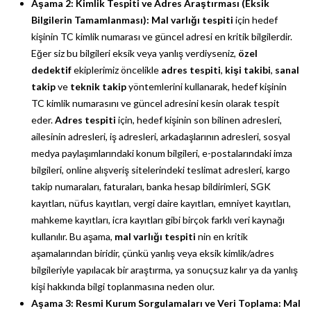
Aşama 2: Kimlik Tespiti ve Adres Araştırması (Eksik
Bilgilerin Tamamlanması):
Mal varlığı tespiti
için hedef
kişinin TC kimlik numarası ve güncel adresi en kritik bilgilerdir.
Eğer siz bu bilgileri eksik veya yanlış verdiyseniz,
özel
dedektif
ekiplerimiz öncelikle
adres tespiti
,
kişi takibi
,
sanal
takip
ve
teknik takip
yöntemlerini kullanarak, hedef kişinin
TC kimlik numarasını ve güncel adresini kesin olarak tespit
eder.
Adres tespiti
için, hedef kişinin son bilinen adresleri,
ailesinin adresleri, iş adresleri, arkadaşlarının adresleri, sosyal
medya paylaşımlarındaki konum bilgileri, e-postalarındaki imza
bilgileri, online alışveriş sitelerindeki teslimat adresleri, kargo
takip numaraları, faturaları, banka hesap bildirimleri, SGK
kayıtları, nüfus kayıtları, vergi daire kayıtları, emniyet kayıtları,
mahkeme kayıtları, icra kayıtları gibi birçok farklı veri kaynağı
kullanılır. Bu aşama,
mal varlığı tespiti
nin en kritik
aşamalarından biridir, çünkü yanlış veya eksik kimlik/adres
bilgileriyle yapılacak bir araştırma, ya sonuçsuz kalır ya da yanlış
kişi hakkında bilgi toplanmasına neden olur.
Aşama 3: Resmi Kurum Sorgulamaları ve Veri Toplama:
Mal