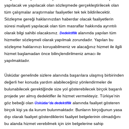
yapılacak ve yapılacak olan sözleşmede gerçekleştirilecek olan
tüm çalışmalar araştırmalar faaliyetler tek tek bildirilecektir.
Sözleşme gereği haklarınızdan haberdar olacak faaliyetlerin
süresi maliyeti yapılacak olan tüm masraflar hakkında ayrıntılı
olarak bilgi sahibi olacaksınız.
alanında yapılan tüm
Dedektiflik
hizmetler sözleşmeli olarak yapılmak zorundadır. Yapılan bu
sözleşme haklarınızı koruyabilmeniz ve alacağınız hizmet ile ilgili
hizmet başlamadan önce bilinçlendirilmeniz amacı ile
yapılmaktadır.
Üsküdar genelinde sizlere alanında başarılara ulaşmış birbirinden
değerli her konuda yardım alabileceğiniz yönlendirmeler de
bulunabilecek gerektiğinde size yol gösterebilecek birçok başarılı
projede yer almış dedektifler ile hizmet vermekteyiz. Türkiye’nin
göz bebeği olan
alanında faaliyet gösteren
Üsküdar'da dedektiflik
birçok kişi ya da kurum bulunmaktadır. Bunların birçoğunun yasa
dışı olarak faaliyet gösterdiklerini faaliyet belgelerinin olmadığını
bu alanda hizmet verebilmek için izin belgelerine sahip