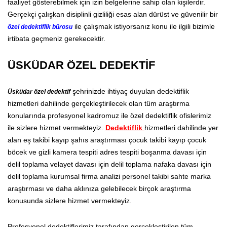
faaliyet gösterebilmek için izin belgelerine sahip olan kişilerdir.
Gerçekçi çalışkan disiplinli gizliliği esas alan dürüst ve güvenilir bir
ile çalışmak istiyorsanız konu ile ilgili bizimle
özel dedektiflik bürosu
irtibata geçmeniz gerekecektir.
ÜSKÜDAR ÖZEL DEDEKTİF
şehrinizde ihtiyaç duyulan dedektiflik
Üsküdar özel dedektif
hizmetleri dahilinde gerçekleştirilecek olan tüm araştırma
konularında profesyonel kadromuz ile özel dedektiflik ofislerimiz
ile sizlere hizmet vermekteyiz.
Dedektiflik
hizmetleri dahilinde yer
alan eş takibi kayıp şahıs araştırması çocuk takibi kayıp çocuk
böcek ve gizli kamera tespiti adres tespiti boşanma davası için
delil toplama velayet davası için delil toplama nafaka davası için
delil toplama kurumsal firma analizi personel takibi sahte marka
araştırması ve daha aklınıza gelebilecek birçok araştırma
konusunda sizlere hizmet vermekteyiz.
Profesyonel dedektiflerimiz tarafından gerçekleştirilen tüm