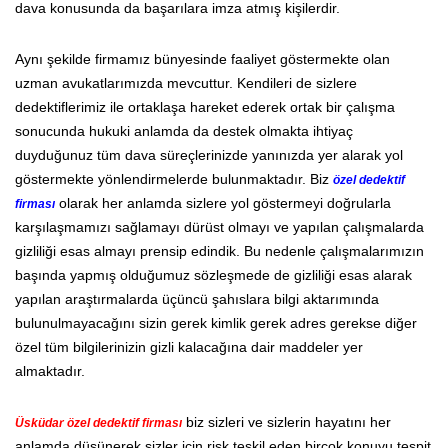
dava konusunda da başarılara imza atmış kişilerdir.
Aynı şekilde firmamız bünyesinde faaliyet göstermekte olan
uzman avukatlarımızda mevcuttur. Kendileri de sizlere
dedektiflerimiz ile ortaklaşa hareket ederek ortak bir çalışma
sonucunda hukuki anlamda da destek olmakta ihtiyaç
duyduğunuz tüm dava süreçlerinizde yanınızda yer alarak yol
göstermekte yönlendirmelerde bulunmaktadır. Biz
özel dedektif
olarak her anlamda sizlere yol göstermeyi doğrularla
firması
karşılaşmamızı sağlamayı dürüst olmayı ve yapılan çalışmalarda
gizliliği esas almayı prensip edindik. Bu nedenle çalışmalarımızın
başında yapmış olduğumuz sözleşmede de gizliliği esas alarak
yapılan araştırmalarda üçüncü şahıslara bilgi aktarımında
bulunulmayacağını sizin gerek kimlik gerek adres gerekse diğer
özel tüm bilgilerinizin gizli kalacağına dair maddeler yer
almaktadır.
biz sizleri ve sizlerin hayatını her
Üsküdar özel dedektif firması
anlamda düşünerek sizler için risk teşkil eden birçok konuyu tespit