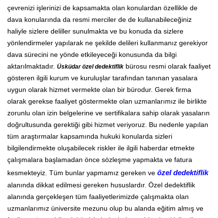
çevrenizi işlerinizi de kapsamakta olan konulardan özellikle de
dava konularında da resmi merciler de de kullanabileceğiniz
haliyle sizlere deliller sunulmakta ve bu konuda da sizlere
yönlendirmeler yapılarak ne şekilde delileri kullanmanız gerekiyor
dava sürecini ne yönde etkileyeceği konusunda da bilgi
aktarılmaktadır.
bürosu resmi olarak faaliyet
Üsküdar özel dedektiflik
gösteren ilgili kurum ve kuruluşlar tarafından tanınan yasalara
uygun olarak hizmet vermekte olan bir bürodur. Gerek firma
olarak gerekse faaliyet göstermekte olan uzmanlarımız ile birlikte
zorunlu olan izin belgelerine ve sertifikalara sahip olarak yasaların
doğrultusunda gerektiği gibi hizmet veriyoruz. Bu nedenle yapılan
tüm araştırmalar kapsamında hukuki konularda sizleri
bilgilendirmekte oluşabilecek riskler ile ilgili haberdar etmekte
çalışmalara başlamadan önce sözleşme yapmakta ve fatura
kesmekteyiz. Tüm bunlar yapmamız gereken ve
özel dedektiflik
alanında dikkat edilmesi gereken hususlardır. Özel dedektiflik
alanında gerçekleşen tüm faaliyetlerimizde çalışmakta olan
uzmanlarımız üniversite mezunu olup bu alanda eğitim almış ve