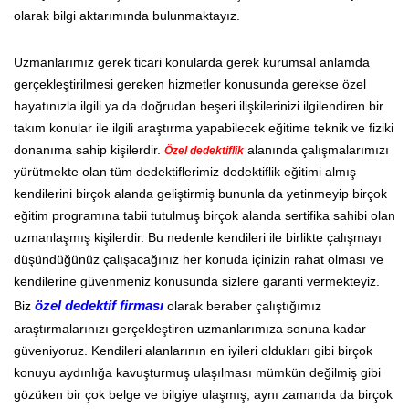
olarak bilgi aktarımında bulunmaktayız.
Uzmanlarımız gerek ticari konularda gerek kurumsal anlamda
gerçekleştirilmesi gereken hizmetler konusunda gerekse özel
hayatınızla ilgili ya da doğrudan beşeri ilişkilerinizi ilgilendiren bir
takım konular ile ilgili araştırma yapabilecek eğitime teknik ve fiziki
donanıma sahip kişilerdir.
alanında çalışmalarımızı
Özel dedektiflik
yürütmekte olan tüm dedektiflerimiz dedektiflik eğitimi almış
kendilerini birçok alanda geliştirmiş bununla da yetinmeyip birçok
eğitim programına tabii tutulmuş birçok alanda sertifika sahibi olan
uzmanlaşmış kişilerdir. Bu nedenle kendileri ile birlikte çalışmayı
düşündüğünüz çalışacağınız her konuda içinizin rahat olması ve
kendilerine güvenmeniz konusunda sizlere garanti vermekteyiz.
Biz
özel dedektif firması
olarak beraber çalıştığımız
araştırmalarınızı gerçekleştiren uzmanlarımıza sonuna kadar
güveniyoruz. Kendileri alanlarının en iyileri oldukları gibi birçok
konuyu aydınlığa kavuşturmuş ulaşılması mümkün değilmiş gibi
gözüken bir çok belge ve bilgiye ulaşmış, aynı zamanda da birçok