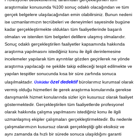
araştırmalar konusunda %100 sonuç odaklı olacağından ve tüm
gerçek belgelere ulaşılacağından emin olabilirsiniz. Bunun nedeni
ise uzmanlarımızın tecrübeleri ve deneyimleri sayesinde bugüne
kadar gerçekleştirmekte oldukları tüm faaliyetlerinde başarılı
olmaları ve istenilen tüm belgeleri delillere ulaşmış olmalarıdır.
Sonuç odaklı gerçekleştirilen faaliyetler kapsamında hakkında
araştırma yapılmasını istediğiniz konu ile ilgili derinlemesine
incelemeler yapılarak tüm ayrıntılar gözden geçirilerek ne yönde
araştırma yapılacağı ne şekilde takip edileceği tespit edilmekte ve
yapılan tespitler sonucunda kısa bir süre zarfında sonuca
ulaşılmaktadır.
özel dedektif
bürolarımız kurumsal olarak
Üsküdar
vermiş olduğu hizmetleri ile gerek araştırma konularında gerekse
danışmanlık hizmet konularında sizler için kusursuz olarak faaliyet
göstermektedir. Gerçekleştirilen tüm faaliyetlerde profesyonel
olarak hakkında çalışma yapılmasını istediğiniz konu ile ilgili
uzmanlaşmış ekipler çalışmaları gerçekleştirmektedir. Bu nedenle
çalışmalarımızın kusursuz olarak gerçekleştiği gibi eksiksiz ve
aynı zamanda da hızlı bir sürede sonuca ulaşıldığını garanti