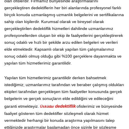
olan ofislerdir. Firmamız bünyesinde araştırmalarını
gerçekleştiren dedektiflerin her biri alanlarında profesyonel farklı
birçok konuda uzmanlaşmış uzmanlık belgelerini ve sertifikalarına
sahip olan kişilerdir. Kurumsal olarak ve bireysel olarak
gerçekleştirilen dedektiflik hizmetleri dahilinde uzmanlarımız
profesyonellerden oluşan bir ekip ile faaliyetlerini gerçekleştirerek
sonuç odaklı ve hızlı bir şekilde arzu edilen belgeleri ve verileri
elde etmektedir. Kapsamlı olarak yapılan tüm çalışmalarımız
sonuç odaklı olmuş olduğu gibi %100 gerçeklere dayanmakta ve
yapılan tüm hizmetlerimiz garantilidir.
Yapılan tüm hizmetlerimiz garantilidir derken bahsetmek
istediğimiz; uzmanlarımız tarafından ve beraber çalışmış oldukları
ekipleri tarafından gerçekleşen tüm faaliyetler konusunda gerçek
belgelerin ve gerçek sonuçların elde edildiğini ve edileceğini
garanti etmekteyiz.
dedektiflik
ofislerimiz ve bünyesinde
Üsküdar
faaliyet gösteren tüm dedektifler sözleşmeli olarak hizmet
vermektedir herhangi bir konuda araştırma yapılmasını talep
ettiğinizde araştırmalar başlamadan önce sizinle bir sözleşme