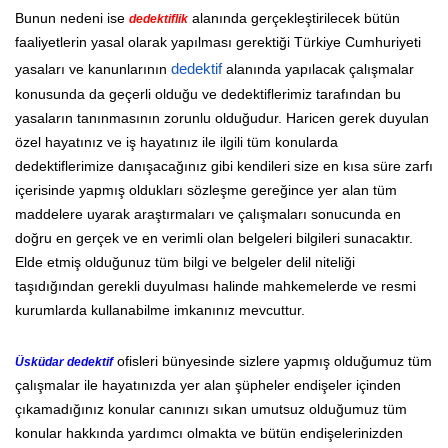
Bunun nedeni ise
alanında gerçekleştirilecek bütün
dedektiflik
faaliyetlerin yasal olarak yapılması gerektiği Türkiye Cumhuriyeti
yasaları ve kanunlarının
dedektif
alanında yapılacak çalışmalar
konusunda da geçerli olduğu ve dedektiflerimiz tarafından bu
yasaların tanınmasının zorunlu olduğudur. Haricen gerek duyulan
özel hayatınız ve iş hayatınız ile ilgili tüm konularda
dedektiflerimize danışacağınız gibi kendileri size en kısa süre zarfı
içerisinde yapmış oldukları sözleşme gereğince yer alan tüm
maddelere uyarak araştırmaları ve çalışmaları sonucunda en
doğru en gerçek ve en verimli olan belgeleri bilgileri sunacaktır.
Elde etmiş olduğunuz tüm bilgi ve belgeler delil niteliği
taşıdığından gerekli duyulması halinde mahkemelerde ve resmi
kurumlarda kullanabilme imkanınız mevcuttur.
ofisleri bünyesinde sizlere yapmış olduğumuz tüm
Üsküdar dedektif
çalışmalar ile hayatınızda yer alan şüpheler endişeler içinden
çıkamadığınız konular canınızı sıkan umutsuz olduğumuz tüm
konular hakkında yardımcı olmakta ve bütün endişelerinizden