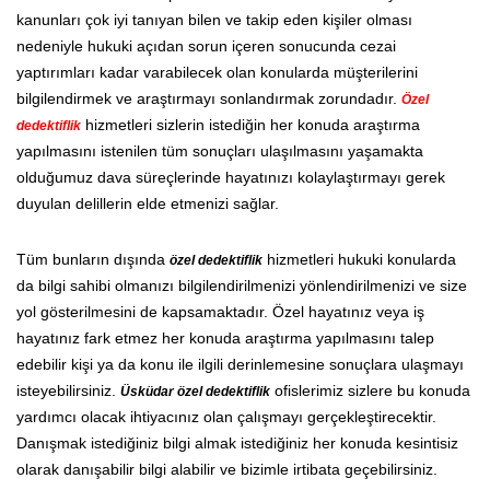
kanunları çok iyi tanıyan bilen ve takip eden kişiler olması
nedeniyle hukuki açıdan sorun içeren sonucunda cezai
yaptırımları kadar varabilecek olan konularda müşterilerini
bilgilendirmek ve araştırmayı sonlandırmak zorundadır.
Özel
hizmetleri sizlerin istediğin her konuda araştırma
dedektiflik
yapılmasını istenilen tüm sonuçları ulaşılmasını yaşamakta
olduğumuz dava süreçlerinde hayatınızı kolaylaştırmayı gerek
duyulan delillerin elde etmenizi sağlar.
Tüm bunların dışında
hizmetleri hukuki konularda
özel dedektiflik
da bilgi sahibi olmanızı bilgilendirilmenizi yönlendirilmenizi ve size
yol gösterilmesini de kapsamaktadır. Özel hayatınız veya iş
hayatınız fark etmez her konuda araştırma yapılmasını talep
edebilir kişi ya da konu ile ilgili derinlemesine sonuçlara ulaşmayı
isteyebilirsiniz.
ofislerimiz sizlere bu konuda
Üsküdar özel dedektiflik
yardımcı olacak ihtiyacınız olan çalışmayı gerçekleştirecektir.
Danışmak istediğiniz bilgi almak istediğiniz her konuda kesintisiz
olarak danışabilir bilgi alabilir ve bizimle irtibata geçebilirsiniz.