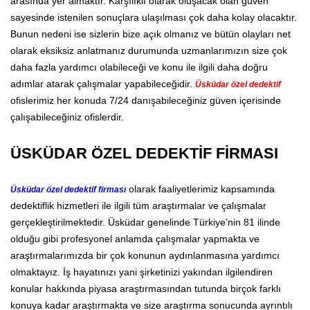
arasında yer almaktır. Karşılıklı olarak oluşacak olan güven
sayesinde istenilen sonuçlara ulaşılması çok daha kolay olacaktır.
Bunun nedeni ise sizlerin bize açık olmanız ve bütün olayları net
olarak eksiksiz anlatmanız durumunda uzmanlarımızın size çok
daha fazla yardımcı olabileceği ve konu ile ilgili daha doğru
adımlar atarak çalışmalar yapabileceğidir.
Üsküdar özel dedektif
ofislerimiz her konuda 7/24 danışabileceğiniz güven içerisinde
çalışabileceğiniz ofislerdir.
ÜSKÜDAR ÖZEL DEDEKTİF FİRMASI
olarak faaliyetlerimiz kapsamında
Üsküdar özel dedektif firması
dedektiflik hizmetleri ile ilgili tüm araştırmalar ve çalışmalar
gerçekleştirilmektedir. Üsküdar genelinde Türkiye’nin 81 ilinde
olduğu gibi profesyonel anlamda çalışmalar yapmakta ve
araştırmalarımızda bir çok konunun aydınlanmasına yardımcı
olmaktayız. İş hayatınızı yani şirketinizi yakından ilgilendiren
konular hakkında piyasa araştırmasından tutunda birçok farklı
konuya kadar araştırmakta ve size araştırma sonucunda ayrıntılı