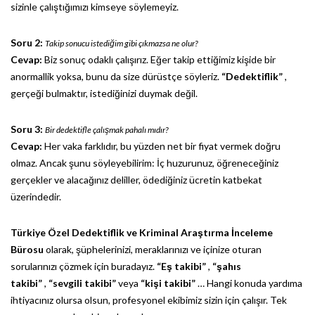
sizinle çalıştığımızı kimseye söylemeyiz.
Soru 2:
Takip sonucu istediğim gibi çıkmazsa ne olur?
Cevap:
Biz sonuç odaklı çalışırız. Eğer takip ettiğimiz kişide bir
anormallik yoksa, bunu da size dürüstçe söyleriz.
“Dedektiflik”
,
gerçeği bulmaktır, istediğinizi duymak değil.
Soru 3:
Bir dedektifle çalışmak pahalı mıdır?
Cevap:
Her vaka farklıdır, bu yüzden net bir fiyat vermek doğru
olmaz. Ancak şunu söyleyebilirim: İç huzurunuz, öğreneceğiniz
gerçekler ve alacağınız deliller, ödediğiniz ücretin katbekat
üzerindedir.
Türkiye Özel Dedektiflik ve Kriminal Araştırma İnceleme
Bürosu
olarak, şüphelerinizi, meraklarınızı ve içinize oturan
sorularınızı çözmek için buradayız.
“Eş takibi”
,
“şahıs
takibi”
,
“sevgili takibi”
veya
“kişi takibi”
… Hangi konuda yardıma
ihtiyacınız olursa olsun, profesyonel ekibimiz sizin için çalışır. Tek