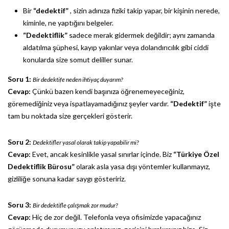
Bir
“dedektif”
, sizin adınıza fiziki takip yapar, bir kişinin nerede,
kiminle, ne yaptığını belgeler.
“Dedektiflik”
sadece merak gidermek değildir; aynı zamanda
aldatılma şüphesi, kayıp yakınlar veya dolandırıcılık gibi ciddi
konularda size somut deliller sunar.
Soru 1:
Bir dedektife neden ihtiyaç duyarım?
Cevap:
Çünkü bazen kendi başınıza öğrenemeyeceğiniz,
göremediğiniz veya ispatlayamadığınız şeyler vardır.
“Dedektif”
işte
tam bu noktada size gerçekleri gösterir.
Soru 2:
Dedektifler yasal olarak takip yapabilir mi?
Cevap:
Evet, ancak kesinlikle yasal sınırlar içinde. Biz
“Türkiye Özel
Dedektiflik Bürosu”
olarak asla yasa dışı yöntemler kullanmayız,
gizliliğe sonuna kadar saygı gösteririz.
Soru 3:
Bir dedektifle çalışmak zor mudur?
Cevap:
Hiç de zor değil. Telefonla veya ofisimizde yapacağınız