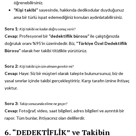
öğrenebilirsiniz.
“Kişi takibi”
sayesinde, hakkında dedikodular duyduğunuz
ama bir türlü ispat edemediğiniz konuları aydınlatabilirsiniz.
Soru 1:
Kişi takibi ne kadar doğru sonuç verir?
Cevap:
Profesyonel bir
“dedektiflik bürosu”
ile çalıştığınızda
doğruluk oranı %95’in üzerindedir. Biz,
“Türkiye Özel Dedektiflik
Bürosu”
olarak her takibi titizlikle yürütürüz.
Soru 2:
Kişi takibi için izin almam gerekir mi?
Cevap:
Hayır. Siz bir müşteri olarak talepte bulunursunuz, biz de
yasal sınırlar içinde takibi gerçekleştiririz. Karşı tarafın iznine ihtiyaç
yoktur.
Soru 3:
Takip sonucunda elime ne geçer?
Cevap:
Fotoğraf, video, saat bilgileri, adres bilgileri ve ayrıntılı bir
rapor. Tüm bunlar, ihtiyacınız olan delillerdir.
6. “DEDEKTİFLİK” ve Takibin