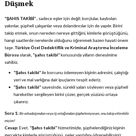
Düşmek
“ŞAHIS TAKİBİ”
, sadece eşler için değil; borçlular, kaybolan
yakınlar, şüpheli çalışanlar veya dolandırıcılar için de yapılır. Birini
takip etmek, onun nereden nereye gittiğini, kimlerle görüştüğünü,
hangi saatlerde nerelerde olduğunu öğrenmek bazen hayati önem
taşır.
Türkiye Özel Dedektiflik ve Kriminal Araştırma İnceleme
Bürosu
olarak,
“şahıs takibi”
konusunda yılların deneyimine
sahibiz.
“Şahıs takibi”
ile borcunu ödemeyen kişinin adresini, çalıştığı
yeri ve mal varlığına dair ipuçlarını tespit ederiz.
“Şahıs takibi”
sayesinde, sürekli yalan söyleyen veya şüpheli
hareketler sergileyen birini çözer, gerçek yüzünü ortaya
çıkarırız.
Soru 1:
Bir arkadaşımdan veya iş ortağımdan şüpheleniyorum, onu takip ettirebilir
miyim?
Cevap:
Evet.
“Şahıs takibi”
hizmetimizle, şüphelendiğiniz kişinin
gerçekte kimlerle görüştüğünü, neler yaptığını öğrenebilirsiniz.