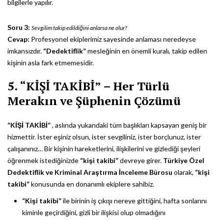
bilgilerle yapılır.
Soru 3:
Sevgilim takip edildiğini anlarsa ne olur?
Cevap:
Profesyonel ekiplerimiz sayesinde anlaması neredeyse
imkansızdır.
“Dedektiflik”
mesleğinin en önemli kuralı, takip edilen
kişinin asla fark etmemesidir.
5. “KİŞİ TAKİBİ” – Her Türlü
Merakın ve Şüphenin Çözümü
“KİŞİ TAKİBİ”
, aslında yukarıdaki tüm başlıkları kapsayan geniş bir
hizmettir. İster eşiniz olsun, ister sevgiliniz, ister borçlunuz, ister
çalışanınız… Bir kişinin hareketlerini, ilişkilerini ve gizlediği şeyleri
öğrenmek istediğinizde
“kişi takibi”
devreye girer.
Türkiye Özel
Dedektiflik ve Kriminal Araştırma İnceleme Bürosu
olarak,
“kişi
takibi”
konusunda en donanımlı ekiplere sahibiz.
“Kişi takibi”
ile birinin iş çıkışı nereye gittiğini, hafta sonlarını
kiminle geçirdiğini, gizli bir ilişkisi olup olmadığını