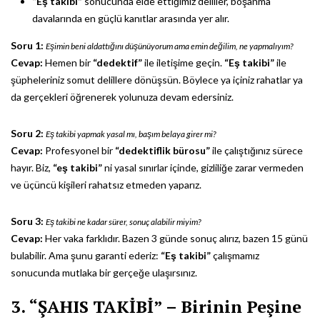
“Eş takibi”
sonucunda elde ettiğimiz deliller, boşanma
davalarında en güçlü kanıtlar arasında yer alır.
Soru 1:
Eşimin beni aldattığını düşünüyorum ama emin değilim, ne yapmalıyım?
Cevap:
Hemen bir
“dedektif”
ile iletişime geçin.
“Eş takibi”
ile
şüpheleriniz somut delillere dönüşsün. Böylece ya içiniz rahatlar ya
da gerçekleri öğrenerek yolunuza devam edersiniz.
Soru 2:
Eş takibi yapmak yasal mı, başım belaya girer mi?
Cevap:
Profesyonel bir
“dedektiflik bürosu”
ile çalıştığınız sürece
hayır. Biz,
“eş takibi”
ni yasal sınırlar içinde, gizliliğe zarar vermeden
ve üçüncü kişileri rahatsız etmeden yaparız.
Soru 3:
Eş takibi ne kadar sürer, sonuç alabilir miyim?
Cevap:
Her vaka farklıdır. Bazen 3 günde sonuç alırız, bazen 15 günü
bulabilir. Ama şunu garanti ederiz:
“Eş takibi”
çalışmamız
sonucunda mutlaka bir gerçeğe ulaşırsınız.
3. “ŞAHIS TAKİBİ” – Birinin Peşine