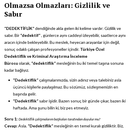
Olmazsa Olmazları: Gizlilik ve
Sabır
“DEDEKTİFLİK”
dendiğinde akla gelen iki kelime vardır: Gizlilik ve
sabır. Bir
“dedektif”
, günlerce aynı caddeyi izleyebilir, saatlerce aynı
aracın içinde bekleyebilir. Bu meslek, heyecan arayanlar için değil,
sonuç odaklı çalışan profesyoneller içindir.
Türkiye Özel
Dedektiflik ve Kriminal Araştırma İnceleme
Bürosu
olarak,
“dedektiflik”
mesleğinin bu iki temel taşına sonuna
kadar bağlıyız.
“Dedektiflik”
çalışmalarımızda, sizin adınız veya talebiniz asla
üçüncü kişilerle paylaşılmaz. Bu sözümüz, sözleşmemizin en
başında gelir.
“Dedektiflik”
sabır işidir. Bazen sonuç bir günde çıkar, bazen iki
haftada. Ama şunu bilin ki, biz pes etmeyiz.
Soru 1:
Dedektiflik çalışmalarım başkaları tarafından duyulur mu?
Cevap:
Asla.
“Dedektiflik”
mesleğinin en temel kuralı gizliliktir. Biz,