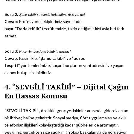
Soru 2:
Şahıs takibi sırasında fark edilme riski var mı?
Cevap:
Profesyonel ekiplerimiz sayesinde
hayır.
“Dedektiflik”
tecrübemizle, takip ettiğimiz kişi asla bizi fark
etmez.
Soru 3:
Kaçan bir borçluyu bulabilir misiniz?
Cevap:
Kesinlikle.
“Şahıs takibi”
ve
“adres
tespiti”
yöntemlerimizle, kaçan borçlunun yeni adresini ve yaşam
alanını bulup size bildiririz.
4. “SEVGİLİ TAKİBİ” – Dijital Çağın
En Hassas Konusu
“SEVGİLİ TAKİBİ”
, özellikle genç yetişkinler arasında giderek artan
bir ihtiyaç haline gelmiştir. Sosyal medya, flört uygulamaları ve akıllı
telefonlar, ilişkileri kolaylaştırdığı kadar şüpheleri de artırmıştır.
Sevgiliniz gerçekten size sadık mı? Yoksa başkalarıyla da görüşüyor