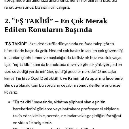
görüşmede durumunuzu anlatırsınız, gerisini bırakırsınız bize. Siz
rahat uyursunuz, biz sizin için çalışırız.
2. “EŞ TAKİBİ” – En Çok Merak
Edilen Konuların Başında
“EŞ TAKİBİ”
, özel dedektiflik dünyasında en fazla talep gören
hizmetlerin başında gelir. Nedeni çok basit: İnsan, en çok güvendiği
insandan şüphelenmeye başladığında tarifsiz bir huzursuzluk yaşar.
İşte
“eş takibi”
tam da bu noktada devreye girer. Eşiniz gerçekten
size söylediği yerde mi? Geç geldiği geceler nerede? O mesajlar
kime?
Türkiye Özel Dedektiflik ve Kriminal Araştırma İnceleme
Bürosu
olarak, tüm bu soruların cevabını somut delillerle önünüze
koyarız.
“Eş takibi”
sayesinde, aldatma şüphesi olan eşinizin
hareketlerini günlerce veya haftalarca profesyonel ekiplerle
takip eder, kiminle, nerede, ne kadar vakit geçirdiğini fotoğraf
ve video ile belgeleriz.