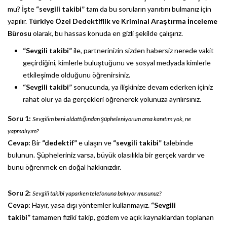
mu? İşte
“sevgili takibi”
tam da bu soruların yanıtını bulmanız için
yapılır.
Türkiye Özel Dedektiflik ve Kriminal Araştırma İnceleme
Bürosu
olarak, bu hassas konuda en gizli şekilde çalışırız.
“Sevgili takibi”
ile, partnerinizin sizden habersiz nerede vakit
geçirdiğini, kimlerle buluştuğunu ve sosyal medyada kimlerle
etkileşimde olduğunu öğrenirsiniz.
“Sevgili takibi”
sonucunda, ya ilişkinize devam ederken içiniz
rahat olur ya da gerçekleri öğrenerek yolunuza ayrılırsınız.
Soru 1:
Sevgilim beni aldattığından şüpheleniyorum ama kanıtım yok, ne
yapmalıyım?
Cevap:
Bir
“dedektif”
e ulaşın ve
“sevgili takibi”
talebinde
bulunun. Şüpheleriniz varsa, büyük olasılıkla bir gerçek vardır ve
bunu öğrenmek en doğal hakkınızdır.
Soru 2:
Sevgili takibi yaparken telefonuna bakıyor musunuz?
Cevap:
Hayır, yasa dışı yöntemler kullanmayız.
“Sevgili
takibi”
tamamen fiziki takip, gözlem ve açık kaynaklardan toplanan