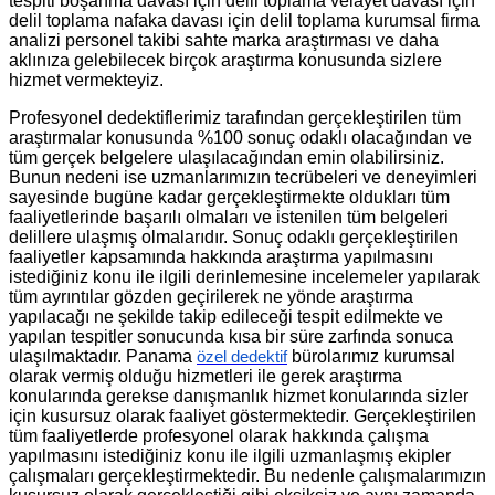
tespiti boşanma davası için delil toplama velayet davası için
delil toplama nafaka davası için delil toplama kurumsal firma
analizi personel takibi sahte marka araştırması ve daha
aklınıza gelebilecek birçok araştırma konusunda sizlere
hizmet vermekteyiz.
Profesyonel dedektiflerimiz tarafından gerçekleştirilen tüm
araştırmalar konusunda %100 sonuç odaklı olacağından ve
tüm gerçek belgelere ulaşılacağından emin olabilirsiniz.
Bunun nedeni ise uzmanlarımızın tecrübeleri ve deneyimleri
sayesinde bugüne kadar gerçekleştirmekte oldukları tüm
faaliyetlerinde başarılı olmaları ve istenilen tüm belgeleri
delillere ulaşmış olmalarıdır. Sonuç odaklı gerçekleştirilen
faaliyetler kapsamında hakkında araştırma yapılmasını
istediğiniz konu ile ilgili derinlemesine incelemeler yapılarak
tüm ayrıntılar gözden geçirilerek ne yönde araştırma
yapılacağı ne şekilde takip edileceği tespit edilmekte ve
yapılan tespitler sonucunda kısa bir süre zarfında sonuca
ulaşılmaktadır. Panama
bürolarımız kurumsal
özel dedektif
olarak vermiş olduğu hizmetleri ile gerek araştırma
konularında gerekse danışmanlık hizmet konularında sizler
için kusursuz olarak faaliyet göstermektedir. Gerçekleştirilen
tüm faaliyetlerde profesyonel olarak hakkında çalışma
yapılmasını istediğiniz konu ile ilgili uzmanlaşmış ekipler
çalışmaları gerçekleştirmektedir. Bu nedenle çalışmalarımızın