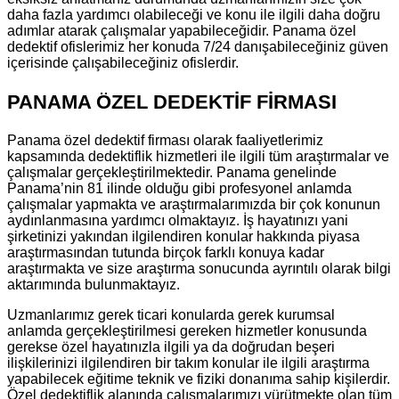
daha fazla yardımcı olabileceği ve konu ile ilgili daha doğru
adımlar atarak çalışmalar yapabileceğidir. Panama özel
dedektif ofislerimiz her konuda 7/24 danışabileceğiniz güven
içerisinde çalışabileceğiniz ofislerdir.
PANAMA ÖZEL DEDEKTİF FİRMASI
Panama özel dedektif firması olarak faaliyetlerimiz
kapsamında dedektiflik hizmetleri ile ilgili tüm araştırmalar ve
çalışmalar gerçekleştirilmektedir. Panama genelinde
Panama’nin 81 ilinde olduğu gibi profesyonel anlamda
çalışmalar yapmakta ve araştırmalarımızda bir çok konunun
aydınlanmasına yardımcı olmaktayız. İş hayatınızı yani
şirketinizi yakından ilgilendiren konular hakkında piyasa
araştırmasından tutunda birçok farklı konuya kadar
araştırmakta ve size araştırma sonucunda ayrıntılı olarak bilgi
aktarımında bulunmaktayız.
Uzmanlarımız gerek ticari konularda gerek kurumsal
anlamda gerçekleştirilmesi gereken hizmetler konusunda
gerekse özel hayatınızla ilgili ya da doğrudan beşeri
ilişkilerinizi ilgilendiren bir takım konular ile ilgili araştırma
yapabilecek eğitime teknik ve fiziki donanıma sahip kişilerdir.
Özel dedektiflik alanında çalışmalarımızı yürütmekte olan tüm