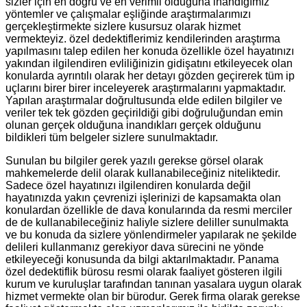
sizler için en doğru ve en verimli olduğuna inandığımız
yöntemler ve çalışmalar eşliğinde araştırmalarımızı
gerçekleştirmekte sizlere kusursuz olarak hizmet
vermekteyiz. özel dedektiflerimiz kendilerinden araştırma
yapılmasını talep edilen her konuda özellikle özel hayatınızı
yakından ilgilendiren evliliğinizin gidişatını etkileyecek olan
konularda ayrıntılı olarak her detayı gözden geçirerek tüm ip
uçlarını birer birer inceleyerek araştırmalarını yapmaktadır.
Yapılan araştırmalar doğrultusunda elde edilen bilgiler ve
veriler tek tek gözden geçirildiği gibi doğruluğundan emin
olunan gerçek olduğuna inandıkları gerçek olduğunu
bildikleri tüm belgeler sizlere sunulmaktadır.
Sunulan bu bilgiler gerek yazılı gerekse görsel olarak
mahkemelerde delil olarak kullanabileceğiniz niteliktedir.
Sadece özel hayatınızı ilgilendiren konularda değil
hayatınızda yakın çevrenizi işlerinizi de kapsamakta olan
konulardan özellikle de dava konularında da resmi merciler
de de kullanabileceğiniz haliyle sizlere deliller sunulmakta
ve bu konuda da sizlere yönlendirmeler yapılarak ne şekilde
delileri kullanmanız gerekiyor dava sürecini ne yönde
etkileyeceği konusunda da bilgi aktarılmaktadır. Panama
özel dedektiflik bürosu resmi olarak faaliyet gösteren ilgili
kurum ve kuruluşlar tarafından tanınan yasalara uygun olarak
hizmet vermekte olan bir bürodur. Gerek firma olarak gerekse