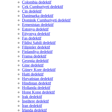
Colombia dedektif
Çek Cumhuriyeti dedektif
Çin dedektif
Danimarka dedektif
Dominik Cumhuriyeti dedektif
Ermenistan dedektif
Estonya dedektif
Etiyopya dedektif
Fas dedektif
Fildişi Sahili dedektif
Filipinler dedektif
Finlandiya dedektif
Fransa dedektif
Georgia dedektif
Gine dedektif
Güney Kore dedektif
Haiti dedektif
Hırvatistan dedektif
Hindistan dedektif
Hollanda dedektif
Hong Kong dedektif
Irak dedektif
İngiltere dedektif
İran dedektif
İrlanda dedektif