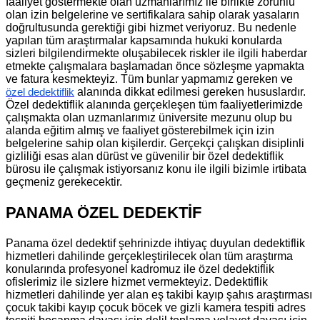
faaliyet göstermekte olan uzmanlarımız ile birlikte zorunlu
olan izin belgelerine ve sertifikalara sahip olarak yasaların
doğrultusunda gerektiği gibi hizmet veriyoruz. Bu nedenle
yapılan tüm araştırmalar kapsamında hukuki konularda
sizleri bilgilendirmekte oluşabilecek riskler ile ilgili haberdar
etmekte çalışmalara başlamadan önce sözleşme yapmakta
ve fatura kesmekteyiz. Tüm bunlar yapmamız gereken ve
alanında dikkat edilmesi gereken hususlardır.
özel dedektiflik
Özel dedektiflik alanında gerçekleşen tüm faaliyetlerimizde
çalışmakta olan uzmanlarımız üniversite mezunu olup bu
alanda eğitim almış ve faaliyet gösterebilmek için izin
belgelerine sahip olan kişilerdir. Gerçekçi çalışkan disiplinli
gizliliği esas alan dürüst ve güvenilir bir özel dedektiflik
bürosu ile çalışmak istiyorsanız konu ile ilgili bizimle irtibata
geçmeniz gerekecektir.
PANAMA ÖZEL DEDEKTİF
Panama özel dedektif şehrinizde ihtiyaç duyulan dedektiflik
hizmetleri dahilinde gerçekleştirilecek olan tüm araştırma
konularında profesyonel kadromuz ile özel dedektiflik
ofislerimiz ile sizlere hizmet vermekteyiz. Dedektiflik
hizmetleri dahilinde yer alan eş takibi kayıp şahıs araştırması
çocuk takibi kayıp çocuk böcek ve gizli kamera tespiti adres