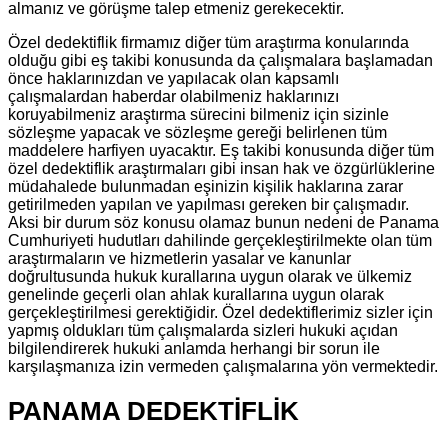
almanız ve görüşme talep etmeniz gerekecektir.
Özel dedektiflik firmamız diğer tüm araştırma konularında
olduğu gibi eş takibi konusunda da çalışmalara başlamadan
önce haklarınızdan ve yapılacak olan kapsamlı
çalışmalardan haberdar olabilmeniz haklarınızı
koruyabilmeniz araştırma sürecini bilmeniz için sizinle
sözleşme yapacak ve sözleşme gereği belirlenen tüm
maddelere harfiyen uyacaktır. Eş takibi konusunda diğer tüm
özel dedektiflik araştırmaları gibi insan hak ve özgürlüklerine
müdahalede bulunmadan eşinizin kişilik haklarına zarar
getirilmeden yapılan ve yapılması gereken bir çalışmadır.
Aksi bir durum söz konusu olamaz bunun nedeni de Panama
Cumhuriyeti hudutları dahilinde gerçekleştirilmekte olan tüm
araştırmaların ve hizmetlerin yasalar ve kanunlar
doğrultusunda hukuk kurallarına uygun olarak ve ülkemiz
genelinde geçerli olan ahlak kurallarına uygun olarak
gerçekleştirilmesi gerektiğidir. Özel dedektiflerimiz sizler için
yapmış oldukları tüm çalışmalarda sizleri hukuki açıdan
bilgilendirerek hukuki anlamda herhangi bir sorun ile
karşılaşmanıza izin vermeden çalışmalarına yön vermektedir.
PANAMA DEDEKTİFLİK