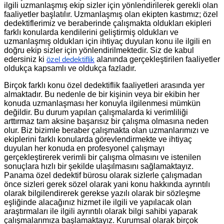
ilgili uzmanlaşmış ekip sizler için yönlendirilerek gerekli olan
faaliyetler başlatılır. Uzmanlaşmış olan ekipten kastımız; özel
dedektiflerimiz ve beraberinde çalışmakta oldukları ekipleri
farklı konularda kendilerini geliştirmiş oldukları ve
uzmanlaşmış oldukları için ihtiyaç duyulan konu ile ilgili en
doğru ekip sizler için yönlendirilmektedir. Siz de kabul
edersiniz ki
alanında gerçekleştirilen faaliyetler
özel dedektiflik
oldukça kapsamlı ve oldukça fazladır.
Birçok farklı konu özel dedektiflik faaliyetleri arasında yer
almaktadır. Bu nedenle de bir kişinin veya bir ekibin her
konuda uzmanlaşması her konuyla ilgilenmesi mümkün
değildir. Bu durum yapılan çalışmalarda ki verimliliği
arttırmaz tam aksine başarısız bir çalışma olmasına neden
olur. Biz bizimle beraber çalışmakta olan uzmanlarımızı ve
ekiplerini farklı konularda görevlendirmekte ve ihtiyaç
duyulan her konuda en profesyonel çalışmayı
gerçekleştirerek verimli bir çalışma olmasını ve istenilen
sonuçlara hızlı bir şekilde ulaşılmasını sağlamaktayız.
Panama özel dedektif bürosu olarak sizlerle çalışmadan
önce sizleri gerek sözel olarak yani konu hakkında ayrıntılı
olarak bilgilendirerek gerekse yazılı olarak bir sözleşme
eşliğinde alacağınız hizmet ile ilgili ve yapılacak olan
araştırmaları ile ilgili ayrıntılı olarak bilgi sahibi yaparak
çalışmalarımıza başlamaktayız. Kurumsal olarak birçok