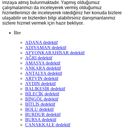
imzaya atmış bulunmaktadır. Yapmış olduğumuz
çalışmalarımızı da inceleyerek vermiş olduğumuz
hizmetlerimizi de inceleyerek istediğiniz her konuda bizlere
ulaşabilir ve bizlerden bilgi alabilirsiniz danışmanlarımız
sizlere hizmet vermek için hazır bekliyor.
İller
ADANA dedektif
ADIYAMAN dedektif
AFYONKARAHİSAR dedektif
AĞRI dedektif
AMASYA dedektif
ANKARA dedektif
ANTALYA dedektif
ARTVİN dedektif
AYDIN dedektif
BALIKESİR dedektif
BİLECİK dedektif
BİNGÖL dedektif
BİTLİS dedektif
BOLU dedektif
BURDUR dedektif
BURSA dedektif
ÇANAKKALE dedektif