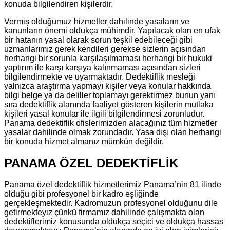
konuda bilgilendiren kişilerdir.
Vermiş olduğumuz hizmetler dahilinde yasaların ve
kanunların önemi oldukça mühimdir. Yapılacak olan en ufak
bir hatanın yasal olarak sorun teşkil edebileceği gibi
uzmanlarımız gerek kendileri gerekse sizlerin açısından
herhangi bir sorunla karşılaşılmaması herhangi bir hukuki
yaptırım ile karşı karşıya kalınmaması açısından sizleri
bilgilendirmekte ve uyarmaktadır. Dedektiflik mesleği
yalnızca araştırma yapmayı kişiler veya konular hakkında
bilgi belge ya da deliller toplamayı gerektirmez bunun yanı
sıra dedektiflik alanında faaliyet gösteren kişilerin mutlaka
kişileri yasal konular ile ilgili bilgilendirmesi zorunludur.
Panama dedektiflik ofislerimizden alacağınız tüm hizmetler
yasalar dahilinde olmak zorundadır. Yasa dışı olan herhangi
bir konuda hizmet almanız mümkün değildir.
PANAMA ÖZEL DEDEKTİFLİK
Panama özel dedektiflik hizmetlerimiz Panama’nin 81 ilinde
olduğu gibi profesyonel bir kadro eşliğinde
gerçekleşmektedir. Kadromuzun profesyonel olduğunu dile
getirmekteyiz çünkü firmamız dahilinde çalışmakta olan
dedektiflerimiz konusunda oldukça seçici ve oldukça hassas