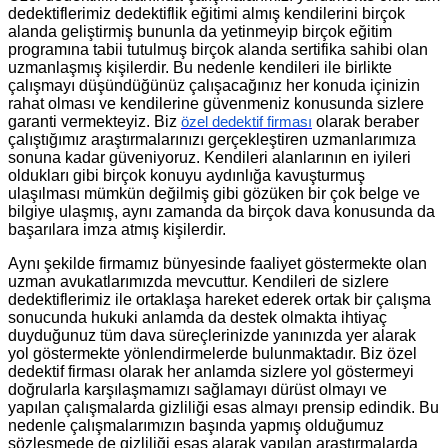
dedektiflerimiz dedektiflik eğitimi almış kendilerini birçok
alanda geliştirmiş bununla da yetinmeyip birçok eğitim
programına tabii tutulmuş birçok alanda sertifika sahibi olan
uzmanlaşmış kişilerdir. Bu nedenle kendileri ile birlikte
çalışmayı düşündüğünüz çalışacağınız her konuda içinizin
rahat olması ve kendilerine güvenmeniz konusunda sizlere
garanti vermekteyiz. Biz
olarak beraber
özel dedektif firması
çalıştığımız araştırmalarınızı gerçekleştiren uzmanlarımıza
sonuna kadar güveniyoruz. Kendileri alanlarının en iyileri
oldukları gibi birçok konuyu aydınlığa kavuşturmuş
ulaşılması mümkün değilmiş gibi gözüken bir çok belge ve
bilgiye ulaşmış, aynı zamanda da birçok dava konusunda da
başarılara imza atmış kişilerdir.
Aynı şekilde firmamız bünyesinde faaliyet göstermekte olan
uzman avukatlarımızda mevcuttur. Kendileri de sizlere
dedektiflerimiz ile ortaklaşa hareket ederek ortak bir çalışma
sonucunda hukuki anlamda da destek olmakta ihtiyaç
duyduğunuz tüm dava süreçlerinizde yanınızda yer alarak
yol göstermekte yönlendirmelerde bulunmaktadır. Biz özel
dedektif firması olarak her anlamda sizlere yol göstermeyi
doğrularla karşılaşmamızı sağlamayı dürüst olmayı ve
yapılan çalışmalarda gizliliği esas almayı prensip edindik. Bu
nedenle çalışmalarımızın başında yapmış olduğumuz
sözleşmede de gizliliği esas alarak yapılan araştırmalarda