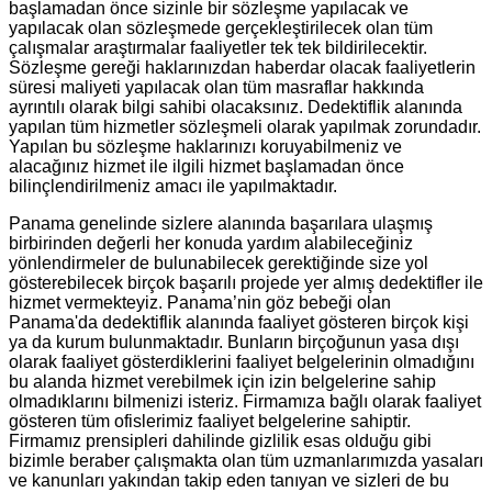
başlamadan önce sizinle bir sözleşme yapılacak ve
yapılacak olan sözleşmede gerçekleştirilecek olan tüm
çalışmalar araştırmalar faaliyetler tek tek bildirilecektir.
Sözleşme gereği haklarınızdan haberdar olacak faaliyetlerin
süresi maliyeti yapılacak olan tüm masraflar hakkında
ayrıntılı olarak bilgi sahibi olacaksınız. Dedektiflik alanında
yapılan tüm hizmetler sözleşmeli olarak yapılmak zorundadır.
Yapılan bu sözleşme haklarınızı koruyabilmeniz ve
alacağınız hizmet ile ilgili hizmet başlamadan önce
bilinçlendirilmeniz amacı ile yapılmaktadır.
Panama genelinde sizlere alanında başarılara ulaşmış
birbirinden değerli her konuda yardım alabileceğiniz
yönlendirmeler de bulunabilecek gerektiğinde size yol
gösterebilecek birçok başarılı projede yer almış dedektifler ile
hizmet vermekteyiz. Panama’nin göz bebeği olan
Panama'da dedektiflik alanında faaliyet gösteren birçok kişi
ya da kurum bulunmaktadır. Bunların birçoğunun yasa dışı
olarak faaliyet gösterdiklerini faaliyet belgelerinin olmadığını
bu alanda hizmet verebilmek için izin belgelerine sahip
olmadıklarını bilmenizi isteriz. Firmamıza bağlı olarak faaliyet
gösteren tüm ofislerimiz faaliyet belgelerine sahiptir.
Firmamız prensipleri dahilinde gizlilik esas olduğu gibi
bizimle beraber çalışmakta olan tüm uzmanlarımızda yasaları
ve kanunları yakından takip eden tanıyan ve sizleri de bu