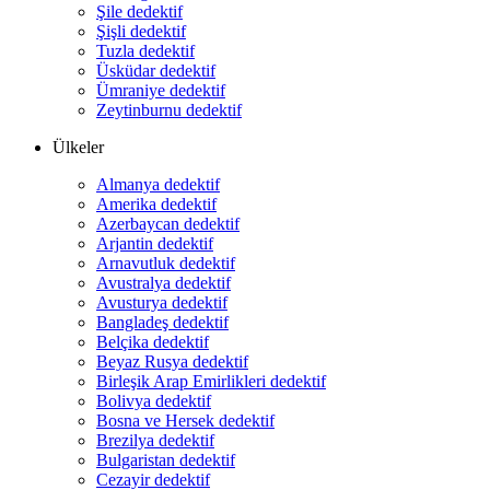
Şile dedektif
Şişli dedektif
Tuzla dedektif
Üsküdar dedektif
Ümraniye dedektif
Zeytinburnu dedektif
Ülkeler
Almanya dedektif
Amerika dedektif
Azerbaycan dedektif
Arjantin dedektif
Arnavutluk dedektif
Avustralya dedektif
Avusturya dedektif
Bangladeş dedektif
Belçika dedektif
Beyaz Rusya dedektif
Birleşik Arap Emirlikleri dedektif
Bolivya dedektif
Bosna ve Hersek dedektif
Brezilya dedektif
Bulgaristan dedektif
Cezayir dedektif