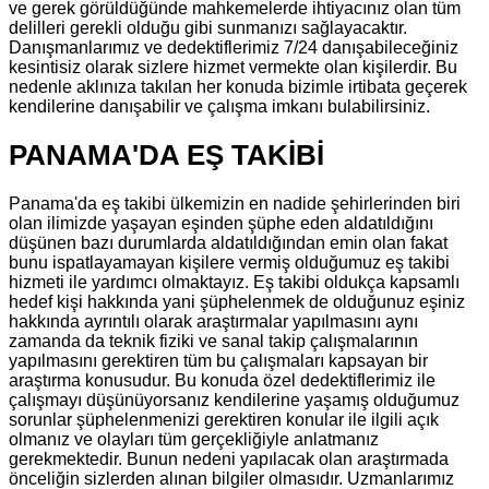
ve gerek görüldüğünde mahkemelerde ihtiyacınız olan tüm
delilleri gerekli olduğu gibi sunmanızı sağlayacaktır.
Danışmanlarımız ve dedektiflerimiz 7/24 danışabileceğiniz
kesintisiz olarak sizlere hizmet vermekte olan kişilerdir. Bu
nedenle aklınıza takılan her konuda bizimle irtibata geçerek
kendilerine danışabilir ve çalışma imkanı bulabilirsiniz.
PANAMA'DA EŞ TAKİBİ
Panama'da eş takibi ülkemizin en nadide şehirlerinden biri
olan ilimizde yaşayan eşinden şüphe eden aldatıldığını
düşünen bazı durumlarda aldatıldığından emin olan fakat
bunu ispatlayamayan kişilere vermiş olduğumuz eş takibi
hizmeti ile yardımcı olmaktayız. Eş takibi oldukça kapsamlı
hedef kişi hakkında yani şüphelenmek de olduğunuz eşiniz
hakkında ayrıntılı olarak araştırmalar yapılmasını aynı
zamanda da teknik fiziki ve sanal takip çalışmalarının
yapılmasını gerektiren tüm bu çalışmaları kapsayan bir
araştırma konusudur. Bu konuda özel dedektiflerimiz ile
çalışmayı düşünüyorsanız kendilerine yaşamış olduğumuz
sorunlar şüphelenmenizi gerektiren konular ile ilgili açık
olmanız ve olayları tüm gerçekliğiyle anlatmanız
gerekmektedir. Bunun nedeni yapılacak olan araştırmada
önceliğin sizlerden alınan bilgiler olmasıdır. Uzmanlarımız