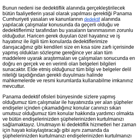
Bunun nedeni ise dedektiflik alanında gerçekleştirilecek
bütün faaliyetlerin yasal olarak yapılması gerektiği Panama
Cumhuriyeti yasaları ve kanunlarının
alanında
dedektif
yapılacak çalışmalar konusunda da geçerli olduğu ve
dedektiflerimiz tarafından bu yasaların tanınmasının zorunlu
olduğudur. Haricen gerek duyulan özel hayatınız ve iş
hayatınız ile ilgili tüm konularda dedektiflerimize
danışacağınız gibi kendileri size en kısa süre zarfı içerisinde
yapmış oldukları sözleşme gereğince yer alan tüm
maddelere uyarak araştırmaları ve çalışmaları sonucunda en
doğru en gerçek ve en verimli olan belgeleri bilgileri
sunacaktır. Elde etmiş olduğunuz tüm bilgi ve belgeler delil
niteliği taşıdığından gerekli duyulması halinde
mahkemelerde ve resmi kurumlarda kullanabilme imkanınız
mevcuttur.
Panama dedektif ofisleri bünyesinde sizlere yapmış
olduğumuz tüm çalışmalar ile hayatınızda yer alan şüpheler
endişeler içinden çıkamadığınız konular canınızı sıkan
umutsuz olduğumuz tüm konular hakkında yardımcı olmakta
ve bütün endişelerinizden şüphelerinizden kurtulmanızı
sağlamaktayız. Unutmayın ki dedektiflik hizmetleri her zaman
için hayatı kolaylaştıracağı gibi aynı zamanda da
şüphelerinizden kurtulmanızı endişelerinizden kurtulmanızı