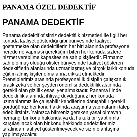
PANAMA ÖZEL DEDEKTİF
PANAMA DEDEKTİF
Panama dedektif ofisimiz dedektiflik hizmetleri ile ilgili her
konuda faaliyet gösterdiği gibi bünyesinde faaliyet
göstermekte olan dedektiflerin her biri alanında profesyonel
nerede ne yapması gerektiğini bilen her konuda sizlere
hizmet verebilme kapasitesine sahip kişilerdir. Firmamız
sahip olmuş olduğu ofisler bünyesinde faaliyet gösteren
dedektiflerin alanlarında uzmanlaşmış ve birçok farklı konuda
eğitim almış kişiler olmalarına dikkat etmektedir.
Prensiplerimiz arasında profesyonellik disiplin çalışkanlık
pratik zeka ve her şeyden önemlisi dedektiflik alanında
gerekli olan gizlilik esası yer almaktadır. Panama ilinde
dedektiflik alanında ihtiyaç duyduğunuz her konuda
uzmanlarımız ile çalışabilir kendilerine danışabilir gerekli
gördüğünüz her konu hakkında araştırma yapmalarını talep
edebilirsiniz. Yalnızca bilmeniz gereken yasal olmayan
herhangi bir konu hakkında ya da hukuki bir yaptırımla
karşılaşılacak olan bir konu hakkında dedektiflerimiz
tarafından faaliyet gösterilmeyecek ve sizinle anlaşma
yapılmayacaktır.