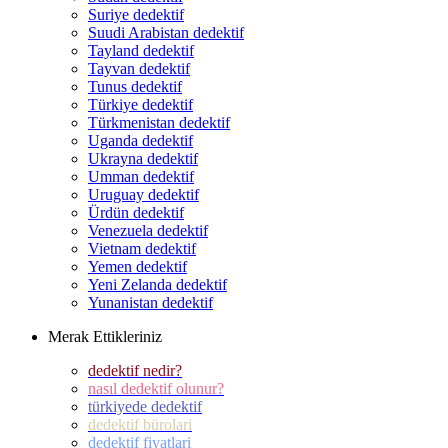
Suriye dedektif
Suudi Arabistan dedektif
Tayland dedektif
Tayvan dedektif
Tunus dedektif
Türkiye dedektif
Türkmenistan dedektif
Uganda dedektif
Ukrayna dedektif
Umman dedektif
Uruguay dedektif
Ürdün dedektif
Venezuela dedektif
Vietnam dedektif
Yemen dedektif
Yeni Zelanda dedektif
Yunanistan dedektif
Merak Ettikleriniz
dedektif nedir?
nasıl dedektif olunur?
türkiyede dedektif
dedektif bürolari
dedektif fiyatlari