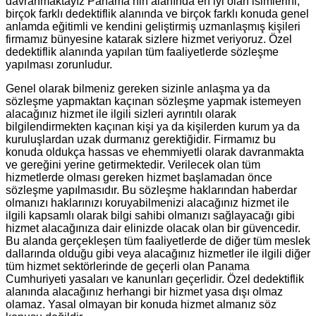
davranmaktayız Panama’nin alanında en iyi olan isimlerini;
birçok farklı dedektiflik alanında ve birçok farklı konuda genel
anlamda eğitimli ve kendini geliştirmiş uzmanlaşmış kişileri
firmamız bünyesine katarak sizlere hizmet veriyoruz. Özel
dedektiflik alanında yapılan tüm faaliyetlerde sözleşme
yapılması zorunludur.
Genel olarak bilmeniz gereken sizinle anlaşma ya da
sözleşme yapmaktan kaçınan sözleşme yapmak istemeyen
alacağınız hizmet ile ilgili sizleri ayrıntılı olarak
bilgilendirmekten kaçınan kişi ya da kişilerden kurum ya da
kuruluşlardan uzak durmanız gerektiğidir. Firmamız bu
konuda oldukça hassas ve ehemmiyetli olarak davranmakta
ve gereğini yerine getirmektedir. Verilecek olan tüm
hizmetlerde olması gereken hizmet başlamadan önce
sözleşme yapılmasıdır. Bu sözleşme haklarından haberdar
olmanızı haklarınızı koruyabilmenizi alacağınız hizmet ile
ilgili kapsamlı olarak bilgi sahibi olmanızı sağlayacağı gibi
hizmet alacağınıza dair elinizde olacak olan bir güvencedir.
Bu alanda gerçekleşen tüm faaliyetlerde de diğer tüm meslek
dallarında olduğu gibi veya alacağınız hizmetler ile ilgili diğer
tüm hizmet sektörlerinde de geçerli olan Panama
Cumhuriyeti yasaları ve kanunları geçerlidir. Özel dedektiflik
alanında alacağınız herhangi bir hizmet yasa dışı olmaz
olamaz. Yasal olmayan bir konuda hizmet almanız söz