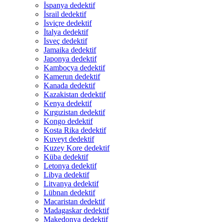
İspanya dedektif
İsrail dedektif
İsviçre dedektif
İtalya dedektif
İsveç dedektif
Jamaika dedektif
Japonya dedektif
Kamboçya dedektif
Kamerun dedektif
Kanada dedektif
Kazakistan dedektif
Kenya dedektif
Kırgızistan dedektif
Kongo dedektif
Kosta Rika dedektif
Kuveyt dedektif
Kuzey Kore dedektif
Küba dedektif
Letonya dedektif
Libya dedektif
Litvanya dedektif
Lübnan dedektif
Macaristan dedektif
Madagaskar dedektif
Makedonya dedektif