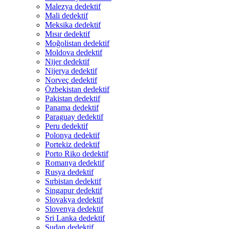
Malezya dedektif
Mali dedektif
Meksika dedektif
Mısır dedektif
Moğolistan dedektif
Moldova dedektif
Nijer dedektif
Nijerya dedektif
Norveç dedektif
Özbekistan dedektif
Pakistan dedektif
Panama dedektif
Paraguay dedektif
Peru dedektif
Polonya dedektif
Portekiz dedektif
Porto Riko dedektif
Romanya dedektif
Rusya dedektif
Sırbistan dedektif
Singapur dedektif
Slovakya dedektif
Slovenya dedektif
Sri Lanka dedektif
Sudan dedektif