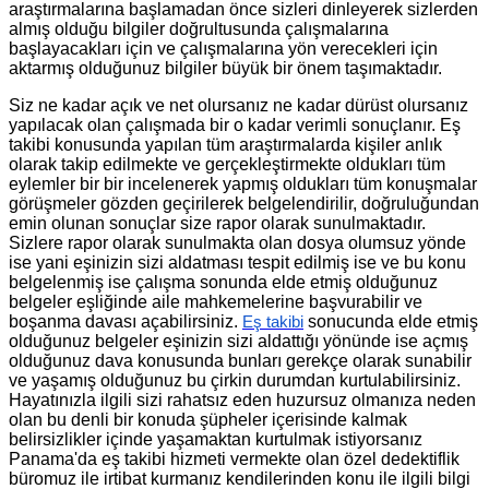
araştırmalarına başlamadan önce sizleri dinleyerek sizlerden
almış olduğu bilgiler doğrultusunda çalışmalarına
başlayacakları için ve çalışmalarına yön verecekleri için
aktarmış olduğunuz bilgiler büyük bir önem taşımaktadır.
Siz ne kadar açık ve net olursanız ne kadar dürüst olursanız
yapılacak olan çalışmada bir o kadar verimli sonuçlanır. Eş
takibi konusunda yapılan tüm araştırmalarda kişiler anlık
olarak takip edilmekte ve gerçekleştirmekte oldukları tüm
eylemler bir bir incelenerek yapmış oldukları tüm konuşmalar
görüşmeler gözden geçirilerek belgelendirilir, doğruluğundan
emin olunan sonuçlar size rapor olarak sunulmaktadır.
Sizlere rapor olarak sunulmakta olan dosya olumsuz yönde
ise yani eşinizin sizi aldatması tespit edilmiş ise ve bu konu
belgelenmiş ise çalışma sonunda elde etmiş olduğunuz
belgeler eşliğinde aile mahkemelerine başvurabilir ve
boşanma davası açabilirsiniz.
sonucunda elde etmiş
Eş takibi
olduğunuz belgeler eşinizin sizi aldattığı yönünde ise açmış
olduğunuz dava konusunda bunları gerekçe olarak sunabilir
ve yaşamış olduğunuz bu çirkin durumdan kurtulabilirsiniz.
Hayatınızla ilgili sizi rahatsız eden huzursuz olmanıza neden
olan bu denli bir konuda şüpheler içerisinde kalmak
belirsizlikler içinde yaşamaktan kurtulmak istiyorsanız
Panama'da eş takibi hizmeti vermekte olan özel dedektiflik
büromuz ile irtibat kurmanız kendilerinden konu ile ilgili bilgi