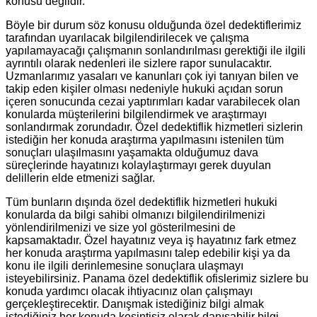
konusu değildir.
Böyle bir durum söz konusu olduğunda özel dedektiflerimiz
tarafından uyarılacak bilgilendirilecek ve çalışma
yapılamayacağı çalışmanın sonlandırılması gerektiği ile ilgili
ayrıntılı olarak nedenleri ile sizlere rapor sunulacaktır.
Uzmanlarımız yasaları ve kanunları çok iyi tanıyan bilen ve
takip eden kişiler olması nedeniyle hukuki açıdan sorun
içeren sonucunda cezai yaptırımları kadar varabilecek olan
konularda müşterilerini bilgilendirmek ve araştırmayı
sonlandırmak zorundadır. Özel dedektiflik hizmetleri sizlerin
istediğin her konuda araştırma yapılmasını istenilen tüm
sonuçları ulaşılmasını yaşamakta olduğumuz dava
süreçlerinde hayatınızı kolaylaştırmayı gerek duyulan
delillerin elde etmenizi sağlar.
Tüm bunların dışında özel dedektiflik hizmetleri hukuki
konularda da bilgi sahibi olmanızı bilgilendirilmenizi
yönlendirilmenizi ve size yol gösterilmesini de
kapsamaktadır. Özel hayatınız veya iş hayatınız fark etmez
her konuda araştırma yapılmasını talep edebilir kişi ya da
konu ile ilgili derinlemesine sonuçlara ulaşmayı
isteyebilirsiniz. Panama özel dedektiflik ofislerimiz sizlere bu
konuda yardımcı olacak ihtiyacınız olan çalışmayı
gerçekleştirecektir. Danışmak istediğiniz bilgi almak
istediğiniz her konuda kesintisiz olarak danışabilir bilgi