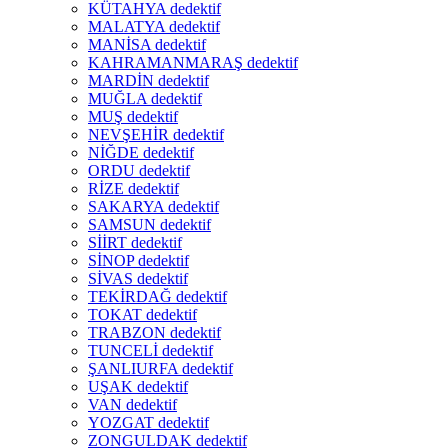
KÜTAHYA dedektif
MALATYA dedektif
MANİSA dedektif
KAHRAMANMARAŞ dedektif
MARDİN dedektif
MUĞLA dedektif
MUŞ dedektif
NEVŞEHİR dedektif
NİĞDE dedektif
ORDU dedektif
RİZE dedektif
SAKARYA dedektif
SAMSUN dedektif
SİİRT dedektif
SİNOP dedektif
SİVAS dedektif
TEKİRDAĞ dedektif
TOKAT dedektif
TRABZON dedektif
TUNCELİ dedektif
ŞANLIURFA dedektif
UŞAK dedektif
VAN dedektif
YOZGAT dedektif
ZONGULDAK dedektif