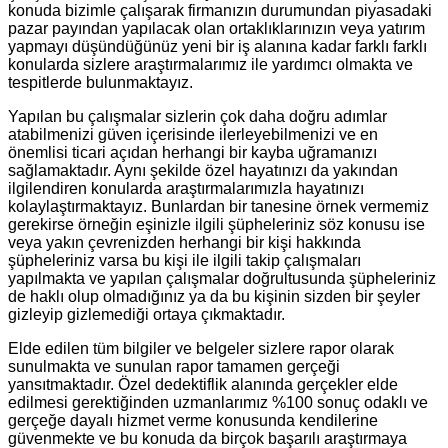
konuda bizimle çalışarak firmanızın durumundan piyasadaki
pazar payından yapılacak olan ortaklıklarınızın veya yatırım
yapmayı düşündüğünüz yeni bir iş alanına kadar farklı farklı
konularda sizlere araştırmalarımız ile yardımcı olmakta ve
tespitlerde bulunmaktayız.
Yapılan bu çalışmalar sizlerin çok daha doğru adımlar
atabilmenizi güven içerisinde ilerleyebilmenizi ve en
önemlisi ticari açıdan herhangi bir kayba uğramanızı
sağlamaktadır. Aynı şekilde özel hayatınızı da yakından
ilgilendiren konularda araştırmalarımızla hayatınızı
kolaylaştırmaktayız. Bunlardan bir tanesine örnek vermemiz
gerekirse örneğin eşinizle ilgili şüpheleriniz söz konusu ise
veya yakın çevrenizden herhangi bir kişi hakkında
şüpheleriniz varsa bu kişi ile ilgili takip çalışmaları
yapılmakta ve yapılan çalışmalar doğrultusunda şüpheleriniz
de haklı olup olmadığınız ya da bu kişinin sizden bir şeyler
gizleyip gizlemediği ortaya çıkmaktadır.
Elde edilen tüm bilgiler ve belgeler sizlere rapor olarak
sunulmakta ve sunulan rapor tamamen gerçeği
yansıtmaktadır. Özel dedektiflik alanında gerçekler elde
edilmesi gerektiğinden uzmanlarımız %100 sonuç odaklı ve
gerçeğe dayalı hizmet verme konusunda kendilerine
güvenmekte ve bu konuda da birçok başarılı araştırmaya