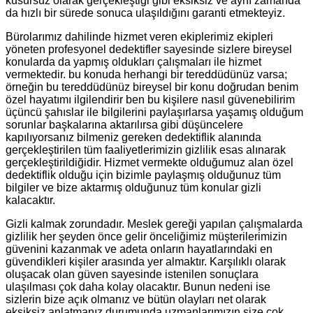
kusursuz olarak gerçekleştiği gibi eksiksiz ve aynı zamanda
da hızlı bir sürede sonuca ulaşıldığını garanti etmekteyiz.
Bürolarımız dahilinde hizmet veren ekiplerimiz ekipleri
yöneten profesyonel dedektifler sayesinde sizlere bireysel
konularda da yapmış oldukları çalışmaları ile hizmet
vermektedir. bu konuda herhangi bir tereddüdünüz varsa;
örneğin bu tereddüdünüz bireysel bir konu doğrudan benim
özel hayatımı ilgilendirir ben bu kişilere nasıl güvenebilirim
üçüncü şahıslar ile bilgilerini paylaşırlarsa yaşamış olduğum
sorunlar başkalarına aktarılırsa gibi düşüncelere
kapılıyorsanız bilmeniz gereken dedektiflik alanında
gerçekleştirilen tüm faaliyetlerimizin gizlilik esas alınarak
gerçekleştirildiğidir. Hizmet vermekte olduğumuz alan özel
dedektiflik olduğu için bizimle paylaşmış olduğunuz tüm
bilgiler ve bize aktarmış olduğunuz tüm konular gizli
kalacaktır.
Gizli kalmak zorundadır. Meslek gereği yapılan çalışmalarda
gizlilik her şeyden önce gelir önceliğimiz müşterilerimizin
güvenini kazanmak ve adeta onların hayatlarındaki en
güvendikleri kişiler arasında yer almaktır. Karşılıklı olarak
oluşacak olan güven sayesinde istenilen sonuçlara
ulaşılması çok daha kolay olacaktır. Bunun nedeni ise
sizlerin bize açık olmanız ve bütün olayları net olarak
eksiksiz anlatmanız durumunda uzmanlarımızın size çok