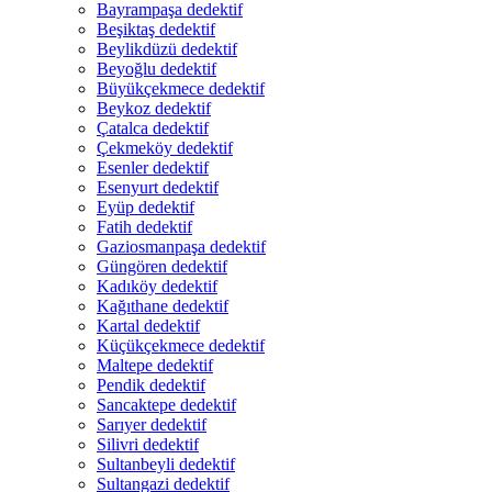
Bayrampaşa dedektif
Beşiktaş dedektif
Beylikdüzü dedektif
Beyoğlu dedektif
Büyükçekmece dedektif
Beykoz dedektif
Çatalca dedektif
Çekmeköy dedektif
Esenler dedektif
Esenyurt dedektif
Eyüp dedektif
Fatih dedektif
Gaziosmanpaşa dedektif
Güngören dedektif
Kadıköy dedektif
Kağıthane dedektif
Kartal dedektif
Küçükçekmece dedektif
Maltepe dedektif
Pendik dedektif
Sancaktepe dedektif
Sarıyer dedektif
Silivri dedektif
Sultanbeyli dedektif
Sultangazi dedektif