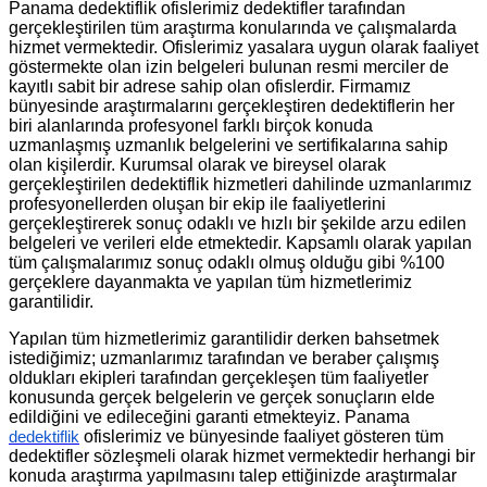
Panama dedektiflik ofislerimiz dedektifler tarafından
gerçekleştirilen tüm araştırma konularında ve çalışmalarda
hizmet vermektedir. Ofislerimiz yasalara uygun olarak faaliyet
göstermekte olan izin belgeleri bulunan resmi merciler de
kayıtlı sabit bir adrese sahip olan ofislerdir. Firmamız
bünyesinde araştırmalarını gerçekleştiren dedektiflerin her
biri alanlarında profesyonel farklı birçok konuda
uzmanlaşmış uzmanlık belgelerini ve sertifikalarına sahip
olan kişilerdir. Kurumsal olarak ve bireysel olarak
gerçekleştirilen dedektiflik hizmetleri dahilinde uzmanlarımız
profesyonellerden oluşan bir ekip ile faaliyetlerini
gerçekleştirerek sonuç odaklı ve hızlı bir şekilde arzu edilen
belgeleri ve verileri elde etmektedir. Kapsamlı olarak yapılan
tüm çalışmalarımız sonuç odaklı olmuş olduğu gibi %100
gerçeklere dayanmakta ve yapılan tüm hizmetlerimiz
garantilidir.
Yapılan tüm hizmetlerimiz garantilidir derken bahsetmek
istediğimiz; uzmanlarımız tarafından ve beraber çalışmış
oldukları ekipleri tarafından gerçekleşen tüm faaliyetler
konusunda gerçek belgelerin ve gerçek sonuçların elde
edildiğini ve edileceğini garanti etmekteyiz. Panama
ofislerimiz ve bünyesinde faaliyet gösteren tüm
dedektiflik
dedektifler sözleşmeli olarak hizmet vermektedir herhangi bir
konuda araştırma yapılmasını talep ettiğinizde araştırmalar