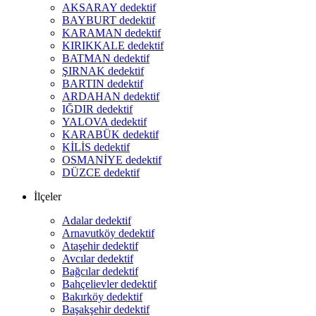
AKSARAY dedektif
BAYBURT dedektif
KARAMAN dedektif
KIRIKKALE dedektif
BATMAN dedektif
ŞIRNAK dedektif
BARTIN dedektif
ARDAHAN dedektif
IĞDIR dedektif
YALOVA dedektif
KARABÜK dedektif
KİLİS dedektif
OSMANİYE dedektif
DÜZCE dedektif
İlçeler
Adalar dedektif
Arnavutköy dedektif
Ataşehir dedektif
Avcılar dedektif
Bağcılar dedektif
Bahçelievler dedektif
Bakırköy dedektif
Başakşehir dedektif