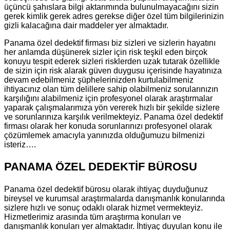
üçüncü şahıslara bilgi aktarımında bulunulmayacağını sizin
gerek kimlik gerek adres gerekse diğer özel tüm bilgilerinizin
gizli kalacağına dair maddeler yer almaktadır.
Panama özel dedektif firması biz sizleri ve sizlerin hayatını
her anlamda düşünerek sizler için risk teşkil eden birçok
konuyu tespit ederek sizleri risklerden uzak tutarak özellikle
de sizin için risk alarak güven duygusu içerisinde hayatınıza
devam edebilmeniz şüphelerinizden kurtulabilmeniz
ihtiyacınız olan tüm delillere sahip olabilmeniz sorularınızın
karşılığını alabilmeniz için profesyonel olarak araştırmalar
yaparak çalışmalarımıza yön vererek hızlı bir şekilde sizlere
ve sorunlarınıza karşılık verilmekteyiz. Panama özel dedektif
firması olarak her konuda sorunlarınızı profesyonel olarak
çözümlemek amacıyla yanınızda olduğumuzu bilmenizi
isteriz….
PANAMA ÖZEL DEDEKTİF BÜROSU
Panama özel dedektif bürosu olarak ihtiyaç duyduğunuz
bireysel ve kurumsal araştırmalarda danışmanlık konularında
sizlere hızlı ve sonuç odaklı olarak hizmet vermekteyiz.
Hizmetlerimiz arasında tüm araştırma konuları ve
danışmanlık konuları yer almaktadır. İhtiyaç duyulan konu ile