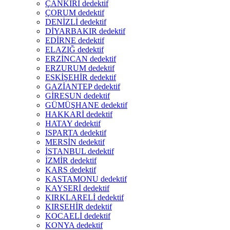
ÇANKIRI dedektif
ÇORUM dedektif
DENİZLİ dedektif
DİYARBAKIR dedektif
EDİRNE dedektif
ELAZIĞ dedektif
ERZİNCAN dedektif
ERZURUM dedektif
ESKİŞEHİR dedektif
GAZİANTEP dedektif
GİRESUN dedektif
GÜMÜŞHANE dedektif
HAKKARİ dedektif
HATAY dedektif
ISPARTA dedektif
MERSİN dedektif
İSTANBUL dedektif
İZMİR dedektif
KARS dedektif
KASTAMONU dedektif
KAYSERİ dedektif
KIRKLARELİ dedektif
KIRŞEHİR dedektif
KOCAELİ dedektif
KONYA dedektif