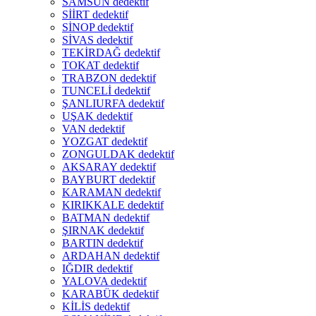
SAMSUN dedektif
SİİRT dedektif
SİNOP dedektif
SİVAS dedektif
TEKİRDAĞ dedektif
TOKAT dedektif
TRABZON dedektif
TUNCELİ dedektif
ŞANLIURFA dedektif
UŞAK dedektif
VAN dedektif
YOZGAT dedektif
ZONGULDAK dedektif
AKSARAY dedektif
BAYBURT dedektif
KARAMAN dedektif
KIRIKKALE dedektif
BATMAN dedektif
ŞIRNAK dedektif
BARTIN dedektif
ARDAHAN dedektif
IĞDIR dedektif
YALOVA dedektif
KARABÜK dedektif
KİLİS dedektif