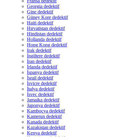
Fransa dedektif
Georgia dedektif
Gine dedektif
Güney Kore dedektif
Haiti dedektif
Hırvatistan dedektif
Hindistan dedektif
Hollanda dedektif
Hong Kong dedektif
Irak dedektif
İngiltere dedektif
İran dedektif
İrlanda dedektif
İspanya dedektif
İsrail dedektif
İsviçre dedektif
İtalya dedektif
İsveç dedektif
Jamaika dedektif
Japonya dedektif
Kamboçya dedektif
Kamerun dedektif
Kanada dedektif
Kazakistan dedektif
Kenya dedektif