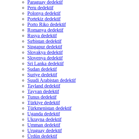
Paraguay dedektif
Peru dedektif
Polonya dedektif
Portekiz dedektif
Porto Riko dedektif
Romanya dedektif
Rusya dedektif
Sırbistan dedektif
Singapur dedektif
Slovakya dedektif
Slovenya dedektif
Sri Lanka dedektif
Sudan dedektif
Suriye dedektif
Suudi Arabistan dedektif
Tayland dedektif
Tayvan dedektif
Tunus dedektif
Türkiye dedektif
Türkmenistan dedektif
Uganda dedektif
Ukrayna dedektif
Umman dedektif
Uruguay dedektif
Ürdün dedektif