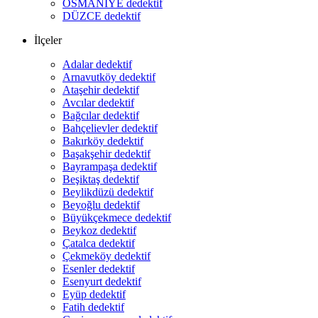
OSMANİYE dedektif
DÜZCE dedektif
İlçeler
Adalar dedektif
Arnavutköy dedektif
Ataşehir dedektif
Avcılar dedektif
Bağcılar dedektif
Bahçelievler dedektif
Bakırköy dedektif
Başakşehir dedektif
Bayrampaşa dedektif
Beşiktaş dedektif
Beylikdüzü dedektif
Beyoğlu dedektif
Büyükçekmece dedektif
Beykoz dedektif
Çatalca dedektif
Çekmeköy dedektif
Esenler dedektif
Esenyurt dedektif
Eyüp dedektif
Fatih dedektif