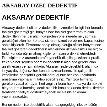
AKSARAY ÖZEL DEDEKTİF
AKSARAY DEDEKTİF
Aksaray dedektif ofisimiz dedektiflik hizmetleri ile ilgili her konuda
faaliyet gösterdiği gibi bünyesinde faaliyet göstermekte olan
dedektiflerin her biri alanında profesyonel nerede ne yapması
gerektiğini bilen her konuda sizlere hizmet verebilme kapasitesine
sahip kişilerdir. Firmamız sahip olmuş olduğu ofisler bünyesinde
faaliyet gösteren dedektiflerin alanlarında uzmanlaşmış ve birçok
farklı konuda eğitim almış kişiler olmalarına dikkat etmektedir.
Prensiplerimiz arasında profesyonellik disiplin çalışkanlık pratik
zeka ve her şeyden önemlisi dedektiflik alanında gerekli olan
gizlilik esası yer almaktadır. Aksaray ilinde dedektiflik alanında
ihtiyaç duyduğunuz her konuda uzmanlarımız ile çalışabilir
kendilerine danışabilir gerekli gördüğünüz her konu hakkında
araştırma yapmalarını talep edebilirsiniz. Yalnızca bilmeniz
gereken yasal olmayan herhangi bir konu hakkında ya da hukuki
bir yaptırımla karşılaşılacak olan bir konu hakkında dedektiflerimiz
tarafından faaliyet gösterilmeyecek ve sizinle anlaşma
yapılmayacaktır.
Bunun nedeni ise dedektiflik alanında gerçekleştirilecek bütün