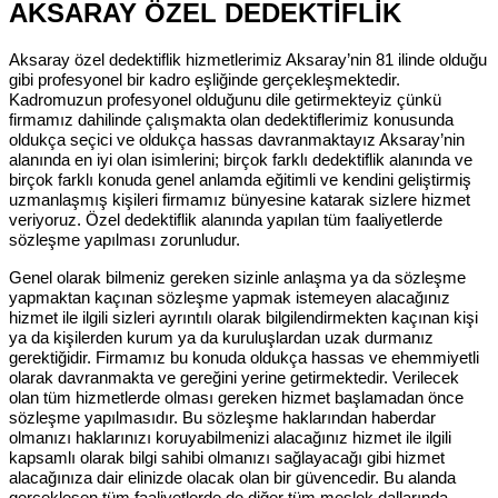
AKSARAY ÖZEL DEDEKTİFLİK
Aksaray özel dedektiflik hizmetlerimiz Aksaray’nin 81 ilinde olduğu
gibi profesyonel bir kadro eşliğinde gerçekleşmektedir.
Kadromuzun profesyonel olduğunu dile getirmekteyiz çünkü
firmamız dahilinde çalışmakta olan dedektiflerimiz konusunda
oldukça seçici ve oldukça hassas davranmaktayız Aksaray’nin
alanında en iyi olan isimlerini; birçok farklı dedektiflik alanında ve
birçok farklı konuda genel anlamda eğitimli ve kendini geliştirmiş
uzmanlaşmış kişileri firmamız bünyesine katarak sizlere hizmet
veriyoruz. Özel dedektiflik alanında yapılan tüm faaliyetlerde
sözleşme yapılması zorunludur.
Genel olarak bilmeniz gereken sizinle anlaşma ya da sözleşme
yapmaktan kaçınan sözleşme yapmak istemeyen alacağınız
hizmet ile ilgili sizleri ayrıntılı olarak bilgilendirmekten kaçınan kişi
ya da kişilerden kurum ya da kuruluşlardan uzak durmanız
gerektiğidir. Firmamız bu konuda oldukça hassas ve ehemmiyetli
olarak davranmakta ve gereğini yerine getirmektedir. Verilecek
olan tüm hizmetlerde olması gereken hizmet başlamadan önce
sözleşme yapılmasıdır. Bu sözleşme haklarından haberdar
olmanızı haklarınızı koruyabilmenizi alacağınız hizmet ile ilgili
kapsamlı olarak bilgi sahibi olmanızı sağlayacağı gibi hizmet
alacağınıza dair elinizde olacak olan bir güvencedir. Bu alanda
gerçekleşen tüm faaliyetlerde de diğer tüm meslek dallarında