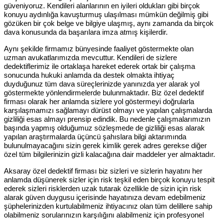
güveniyoruz. Kendileri alanlarının en iyileri oldukları gibi birçok
konuyu aydınlığa kavuşturmuş ulaşılması mümkün değilmiş gibi
gözüken bir çok belge ve bilgiye ulaşmış, aynı zamanda da birçok
dava konusunda da başarılara imza atmış kişilerdir.
Aynı şekilde firmamız bünyesinde faaliyet göstermekte olan
uzman avukatlarımızda mevcuttur. Kendileri de sizlere
dedektiflerimiz ile ortaklaşa hareket ederek ortak bir çalışma
sonucunda hukuki anlamda da destek olmakta ihtiyaç
duyduğunuz tüm dava süreçlerinizde yanınızda yer alarak yol
göstermekte yönlendirmelerde bulunmaktadır. Biz özel dedektif
firması olarak her anlamda sizlere yol göstermeyi doğrularla
karşılaşmamızı sağlamayı dürüst olmayı ve yapılan çalışmalarda
gizliliği esas almayı prensip edindik. Bu nedenle çalışmalarımızın
başında yapmış olduğumuz sözleşmede de gizliliği esas alarak
yapılan araştırmalarda üçüncü şahıslara bilgi aktarımında
bulunulmayacağını sizin gerek kimlik gerek adres gerekse diğer
özel tüm bilgilerinizin gizli kalacağına dair maddeler yer almaktadır.
Aksaray özel dedektif firması biz sizleri ve sizlerin hayatını her
anlamda düşünerek sizler için risk teşkil eden birçok konuyu tespit
ederek sizleri risklerden uzak tutarak özellikle de sizin için risk
alarak güven duygusu içerisinde hayatınıza devam edebilmeniz
şüphelerinizden kurtulabilmeniz ihtiyacınız olan tüm delillere sahip
olabilmeniz sorularınızın karşılığını alabilmeniz için profesyonel