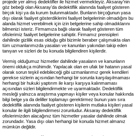
projede yer almış dedektifler ile hizmet vermekteyiz. Aksaray’nin
göz bebeği olan Aksaray'da dedektiflik alanında faaliyet gösteren
birçok kişi ya da kurum bulunmaktadır. Bunların birçoğunun yasa
dışı olarak faaliyet gösterdiklerini faaliyet belgelerinin olmadığını bu
alanda hizmet verebilmek için izin belgelerine sahip olmadıklarını
bilmenizi isteriz. Firmamıza bağlı olarak faaliyet gösteren tüm
ofislerimiz faaliyet belgelerine sahiptir. Firmamız prensipleri
dahilinde gizlilik esas olduğu gibi bizimle beraber çalışmakta olan
tüm uzmanlarımızda yasaları ve kanunları yakından takip eden
tanıyan ve sizleri de bu konuda bilgilendiren kişilerdir.
Vermiş olduğumuz hizmetler dahilinde yasaların ve kanunların
önemi oldukça mühimdir. Yapılacak olan en ufak bir hatanın yasal
olarak sorun teşkil edebileceği gibi uzmanlarımız gerek kendileri
gerekse sizlerin açısından herhangi bir sorunla karşılaşılmaması
herhangi bir hukuki yaptırım ile karşı karşıya kalınmaması
açısından sizleri bilgilendirmekte ve uyarmaktadır. Dedektiflik
mesleği yalnızca araştırma yapmayı kişiler veya konular hakkında
bilgi belge ya da deliller toplamayı gerektirmez bunun yanı sıra
dedektiflik alanında faaliyet gösteren kişilerin mutlaka kişileri yasal
konular ile ilgili bilgilendirmesi zorunludur. Aksaray dedektiflik
ofislerimizden alacağınız tüm hizmetler yasalar dahilinde olmak
zorundadır. Yasa dışı olan herhangi bir konuda hizmet almanız
mümkün değildir.