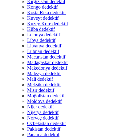
Kırgızistan dedektif
Kongo dedektif
Kosta Rika dedektif
Kuveyt dedektif
Kuzey Kore dedektif
Küba dedektif
Letonya dedektif
Libya dedektif
Litvanya dedektif
Lübnan dedektif
Macaristan dedektif
Madagaskar dedektif
Makedonya dedektif
Malezya dedektif
Mali dedektif
Meksika dedektif
Mısır dedektif
Moğolistan dedektif
Moldova dedektif
Nijer dedektif
Nijerya dedektif
Norveç dedektif
Özbekistan dedektif
Pakistan dedektif
Panama dedektif