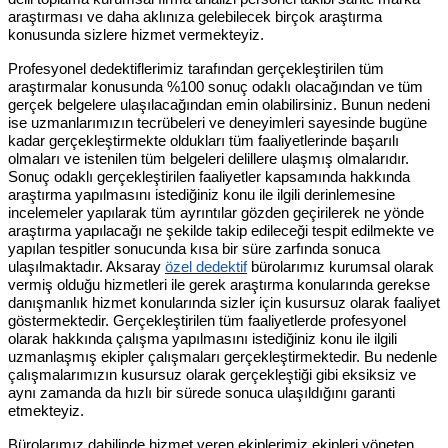
araştırması ve daha aklınıza gelebilecek birçok araştırma
konusunda sizlere hizmet vermekteyiz.
Profesyonel dedektiflerimiz tarafından gerçekleştirilen tüm
araştırmalar konusunda %100 sonuç odaklı olacağından ve tüm
gerçek belgelere ulaşılacağından emin olabilirsiniz. Bunun nedeni
ise uzmanlarımızın tecrübeleri ve deneyimleri sayesinde bugüne
kadar gerçekleştirmekte oldukları tüm faaliyetlerinde başarılı
olmaları ve istenilen tüm belgeleri delillere ulaşmış olmalarıdır.
Sonuç odaklı gerçekleştirilen faaliyetler kapsamında hakkında
araştırma yapılmasını istediğiniz konu ile ilgili derinlemesine
incelemeler yapılarak tüm ayrıntılar gözden geçirilerek ne yönde
araştırma yapılacağı ne şekilde takip edileceği tespit edilmekte ve
yapılan tespitler sonucunda kısa bir süre zarfında sonuca
ulaşılmaktadır. Aksaray
özel dedektif
bürolarımız kurumsal olarak
vermiş olduğu hizmetleri ile gerek araştırma konularında gerekse
danışmanlık hizmet konularında sizler için kusursuz olarak faaliyet
göstermektedir. Gerçekleştirilen tüm faaliyetlerde profesyonel
olarak hakkında çalışma yapılmasını istediğiniz konu ile ilgili
uzmanlaşmış ekipler çalışmaları gerçekleştirmektedir. Bu nedenle
çalışmalarımızın kusursuz olarak gerçekleştiği gibi eksiksiz ve
aynı zamanda da hızlı bir sürede sonuca ulaşıldığını garanti
etmekteyiz.
Bürolarımız dahilinde hizmet veren ekiplerimiz ekipleri yöneten