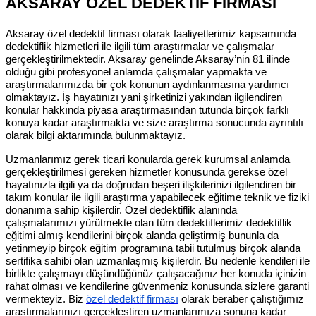
AKSARAY ÖZEL DEDEKTİF FİRMASI
Aksaray özel dedektif firması olarak faaliyetlerimiz kapsamında
dedektiflik hizmetleri ile ilgili tüm araştırmalar ve çalışmalar
gerçekleştirilmektedir. Aksaray genelinde Aksaray’nin 81 ilinde
olduğu gibi profesyonel anlamda çalışmalar yapmakta ve
araştırmalarımızda bir çok konunun aydınlanmasına yardımcı
olmaktayız. İş hayatınızı yani şirketinizi yakından ilgilendiren
konular hakkında piyasa araştırmasından tutunda birçok farklı
konuya kadar araştırmakta ve size araştırma sonucunda ayrıntılı
olarak bilgi aktarımında bulunmaktayız.
Uzmanlarımız gerek ticari konularda gerek kurumsal anlamda
gerçekleştirilmesi gereken hizmetler konusunda gerekse özel
hayatınızla ilgili ya da doğrudan beşeri ilişkilerinizi ilgilendiren bir
takım konular ile ilgili araştırma yapabilecek eğitime teknik ve fiziki
donanıma sahip kişilerdir. Özel dedektiflik alanında
çalışmalarımızı yürütmekte olan tüm dedektiflerimiz dedektiflik
eğitimi almış kendilerini birçok alanda geliştirmiş bununla da
yetinmeyip birçok eğitim programına tabii tutulmuş birçok alanda
sertifika sahibi olan uzmanlaşmış kişilerdir. Bu nedenle kendileri ile
birlikte çalışmayı düşündüğünüz çalışacağınız her konuda içinizin
rahat olması ve kendilerine güvenmeniz konusunda sizlere garanti
vermekteyiz. Biz
özel dedektif firması
olarak beraber çalıştığımız
araştırmalarınızı gerçekleştiren uzmanlarımıza sonuna kadar