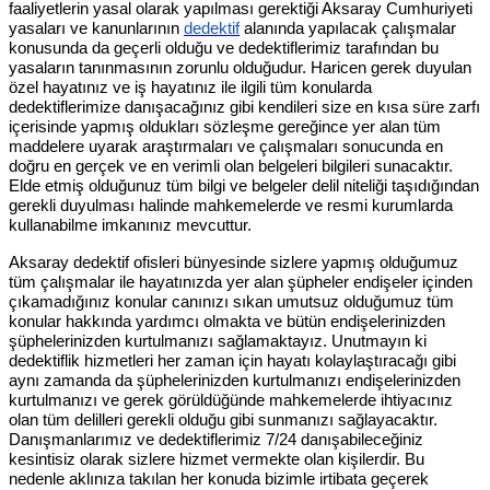
faaliyetlerin yasal olarak yapılması gerektiği Aksaray Cumhuriyeti
yasaları ve kanunlarının
dedektif
alanında yapılacak çalışmalar
konusunda da geçerli olduğu ve dedektiflerimiz tarafından bu
yasaların tanınmasının zorunlu olduğudur. Haricen gerek duyulan
özel hayatınız ve iş hayatınız ile ilgili tüm konularda
dedektiflerimize danışacağınız gibi kendileri size en kısa süre zarfı
içerisinde yapmış oldukları sözleşme gereğince yer alan tüm
maddelere uyarak araştırmaları ve çalışmaları sonucunda en
doğru en gerçek ve en verimli olan belgeleri bilgileri sunacaktır.
Elde etmiş olduğunuz tüm bilgi ve belgeler delil niteliği taşıdığından
gerekli duyulması halinde mahkemelerde ve resmi kurumlarda
kullanabilme imkanınız mevcuttur.
Aksaray dedektif ofisleri bünyesinde sizlere yapmış olduğumuz
tüm çalışmalar ile hayatınızda yer alan şüpheler endişeler içinden
çıkamadığınız konular canınızı sıkan umutsuz olduğumuz tüm
konular hakkında yardımcı olmakta ve bütün endişelerinizden
şüphelerinizden kurtulmanızı sağlamaktayız. Unutmayın ki
dedektiflik hizmetleri her zaman için hayatı kolaylaştıracağı gibi
aynı zamanda da şüphelerinizden kurtulmanızı endişelerinizden
kurtulmanızı ve gerek görüldüğünde mahkemelerde ihtiyacınız
olan tüm delilleri gerekli olduğu gibi sunmanızı sağlayacaktır.
Danışmanlarımız ve dedektiflerimiz 7/24 danışabileceğiniz
kesintisiz olarak sizlere hizmet vermekte olan kişilerdir. Bu
nedenle aklınıza takılan her konuda bizimle irtibata geçerek