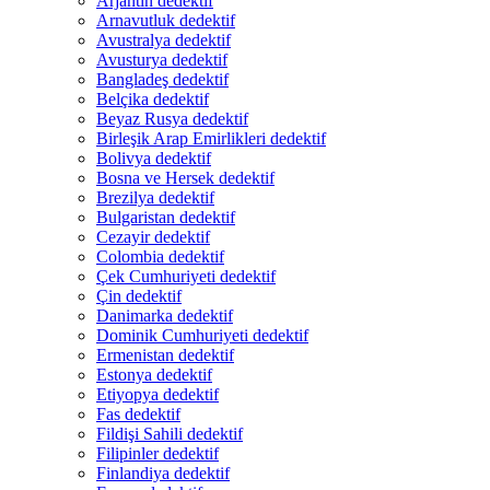
Arjantin dedektif
Arnavutluk dedektif
Avustralya dedektif
Avusturya dedektif
Bangladeş dedektif
Belçika dedektif
Beyaz Rusya dedektif
Birleşik Arap Emirlikleri dedektif
Bolivya dedektif
Bosna ve Hersek dedektif
Brezilya dedektif
Bulgaristan dedektif
Cezayir dedektif
Colombia dedektif
Çek Cumhuriyeti dedektif
Çin dedektif
Danimarka dedektif
Dominik Cumhuriyeti dedektif
Ermenistan dedektif
Estonya dedektif
Etiyopya dedektif
Fas dedektif
Fildişi Sahili dedektif
Filipinler dedektif
Finlandiya dedektif