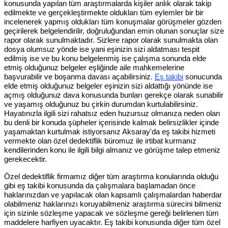
konusunda yapılan tüm araştırmalarda kişiler anlık olarak takip
edilmekte ve gerçekleştirmekte oldukları tüm eylemler bir bir
incelenerek yapmış oldukları tüm konuşmalar görüşmeler gözden
geçirilerek belgelendirilir, doğruluğundan emin olunan sonuçlar size
rapor olarak sunulmaktadır. Sizlere rapor olarak sunulmakta olan
dosya olumsuz yönde ise yani eşinizin sizi aldatması tespit
edilmiş ise ve bu konu belgelenmiş ise çalışma sonunda elde
etmiş olduğunuz belgeler eşliğinde aile mahkemelerine
başvurabilir ve boşanma davası açabilirsiniz.
Eş takibi
sonucunda
elde etmiş olduğunuz belgeler eşinizin sizi aldattığı yönünde ise
açmış olduğunuz dava konusunda bunları gerekçe olarak sunabilir
ve yaşamış olduğunuz bu çirkin durumdan kurtulabilirsiniz.
Hayatınızla ilgili sizi rahatsız eden huzursuz olmanıza neden olan
bu denli bir konuda şüpheler içerisinde kalmak belirsizlikler içinde
yaşamaktan kurtulmak istiyorsanız Aksaray'da eş takibi hizmeti
vermekte olan özel dedektiflik büromuz ile irtibat kurmanız
kendilerinden konu ile ilgili bilgi almanız ve görüşme talep etmeniz
gerekecektir.
Özel dedektiflik firmamız diğer tüm araştırma konularında olduğu
gibi eş takibi konusunda da çalışmalara başlamadan önce
haklarınızdan ve yapılacak olan kapsamlı çalışmalardan haberdar
olabilmeniz haklarınızı koruyabilmeniz araştırma sürecini bilmeniz
için sizinle sözleşme yapacak ve sözleşme gereği belirlenen tüm
maddelere harfiyen uyacaktır. Eş takibi konusunda diğer tüm özel