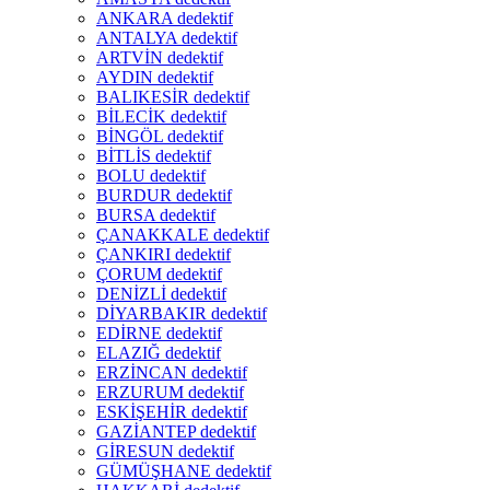
ANKARA dedektif
ANTALYA dedektif
ARTVİN dedektif
AYDIN dedektif
BALIKESİR dedektif
BİLECİK dedektif
BİNGÖL dedektif
BİTLİS dedektif
BOLU dedektif
BURDUR dedektif
BURSA dedektif
ÇANAKKALE dedektif
ÇANKIRI dedektif
ÇORUM dedektif
DENİZLİ dedektif
DİYARBAKIR dedektif
EDİRNE dedektif
ELAZIĞ dedektif
ERZİNCAN dedektif
ERZURUM dedektif
ESKİŞEHİR dedektif
GAZİANTEP dedektif
GİRESUN dedektif
GÜMÜŞHANE dedektif