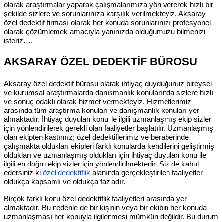
olarak araştırmalar yaparak çalışmalarımıza yön vererek hızlı bir
şekilde sizlere ve sorunlarınıza karşılık verilmekteyiz. Aksaray
özel dedektif firması olarak her konuda sorunlarınızı profesyonel
olarak çözümlemek amacıyla yanınızda olduğumuzu bilmenizi
isteriz….
AKSARAY ÖZEL DEDEKTİF BÜROSU
Aksaray özel dedektif bürosu olarak ihtiyaç duyduğunuz bireysel
ve kurumsal araştırmalarda danışmanlık konularında sizlere hızlı
ve sonuç odaklı olarak hizmet vermekteyiz. Hizmetlerimiz
arasında tüm araştırma konuları ve danışmanlık konuları yer
almaktadır. İhtiyaç duyulan konu ile ilgili uzmanlaşmış ekip sizler
için yönlendirilerek gerekli olan faaliyetler başlatılır. Uzmanlaşmış
olan ekipten kastımız; özel dedektiflerimiz ve beraberinde
çalışmakta oldukları ekipleri farklı konularda kendilerini geliştirmiş
oldukları ve uzmanlaşmış oldukları için ihtiyaç duyulan konu ile
ilgili en doğru ekip sizler için yönlendirilmektedir. Siz de kabul
edersiniz ki
özel dedektiflik
alanında gerçekleştirilen faaliyetler
oldukça kapsamlı ve oldukça fazladır.
Birçok farklı konu özel dedektiflik faaliyetleri arasında yer
almaktadır. Bu nedenle de bir kişinin veya bir ekibin her konuda
uzmanlaşması her konuyla ilgilenmesi mümkün değildir. Bu durum