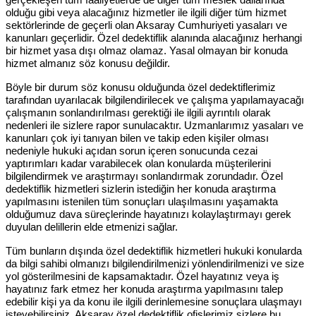
olduğu gibi veya alacağınız hizmetler ile ilgili diğer tüm hizmet
sektörlerinde de geçerli olan Aksaray Cumhuriyeti yasaları ve
kanunları geçerlidir. Özel dedektiflik alanında alacağınız herhangi
bir hizmet yasa dışı olmaz olamaz. Yasal olmayan bir konuda
hizmet almanız söz konusu değildir.
Böyle bir durum söz konusu olduğunda özel dedektiflerimiz
tarafından uyarılacak bilgilendirilecek ve çalışma yapılamayacağı
çalışmanın sonlandırılması gerektiği ile ilgili ayrıntılı olarak
nedenleri ile sizlere rapor sunulacaktır. Uzmanlarımız yasaları ve
kanunları çok iyi tanıyan bilen ve takip eden kişiler olması
nedeniyle hukuki açıdan sorun içeren sonucunda cezai
yaptırımları kadar varabilecek olan konularda müşterilerini
bilgilendirmek ve araştırmayı sonlandırmak zorundadır. Özel
dedektiflik hizmetleri sizlerin istediğin her konuda araştırma
yapılmasını istenilen tüm sonuçları ulaşılmasını yaşamakta
olduğumuz dava süreçlerinde hayatınızı kolaylaştırmayı gerek
duyulan delillerin elde etmenizi sağlar.
Tüm bunların dışında özel dedektiflik hizmetleri hukuki konularda
da bilgi sahibi olmanızı bilgilendirilmenizi yönlendirilmenizi ve size
yol gösterilmesini de kapsamaktadır. Özel hayatınız veya iş
hayatınız fark etmez her konuda araştırma yapılmasını talep
edebilir kişi ya da konu ile ilgili derinlemesine sonuçlara ulaşmayı
isteyebilirsiniz. Aksaray özel dedektiflik ofislerimiz sizlere bu