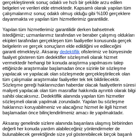
gerçekleştirerek sonuç odaklı ve hızlı bir şekilde arzu edilen
belgeleri ve verileri elde etmektedir. Kapsamlı olarak yapılan tüm
çalışmalarımız sonuç odaklı olmuş olduğu gibi %100 gerçeklere
dayanmakta ve yapılan tüm hizmetlerimiz garantilidir.
Yapılan tüm hizmetlerimiz garantilidir derken bahsetmek
istediğimiz; uzmanlarımız tarafından ve beraber çalışmış oldukları
ekipleri tarafından gerçekleşen tüm faaliyetler konusunda gerçek
belgelerin ve gerçek sonuçların elde edildiğini ve edileceğini
garanti etmekteyiz. Aksaray
dedektiflik
ofislerimiz ve bünyesinde
faaliyet gösteren tüm dedektifler sözleşmeli olarak hizmet
vermektedir herhangi bir konuda araştırma yapılmasını talep
ettiğinizde araştırmalar başlamadan önce sizinle bir sözleşme
yapılacak ve yapılacak olan sözleşmede gerçekleştirilecek olan
tüm çalışmalar araştırmalar faaliyetler tek tek bildirilecektir.
Sözleşme gereği haklarınızdan haberdar olacak faaliyetlerin süresi
maliyeti yapılacak olan tüm masraflar hakkında ayrıntılı olarak bilgi
sahibi olacaksınız. Dedektiflik alanında yapılan tüm hizmetler
sözleşmeli olarak yapılmak zorundadır. Yapılan bu sözleşme
haklarınızı koruyabilmeniz ve alacağınız hizmet ile ilgili hizmet
başlamadan önce bilinçlendirilmeniz amacı ile yapılmaktadır.
Aksaray genelinde sizlere alanında başarılara ulaşmış birbirinden
değerli her konuda yardım alabileceğiniz yönlendirmeler de
bulunabilecek gerektiğinde size yol gösterebilecek birçok başarılı