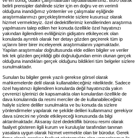
ve en sonuç odaklı çalışmalardan faydalanabilirsiniz. Büro olarak
belirli prensipler dahilinde sizler için en doğru ve en verimli
olduğuna inandığımız yöntemler ve çalışmalar eşliğinde
araştırmalarımızı gerçekleştirmekte sizlere kusursuz olarak
hizmet vermekteyiz. özel dedektiflerimiz kendilerinden araştırma
yapılmasını talep edilen her konuda özellikle özel hayatınızı
yakından ilgilendiren evliliğinizin gidişatını etkileyecek olan
konularda ayrıntılı olarak her detayı gözden geçirerek tüm ip
uçlarını birer birer inceleyerek araştırmalarını yapmaktadır.
Yapılan araştırmalar doğrultusunda elde edilen bilgiler ve veriler
tek tek gözden geçirildiği gibi doğruluğundan emin olunan gerçek
olduğuna inandıkları gerçek olduğunu bildikleri tüm belgeler sizlere
sunulmaktadır.
Sunulan bu bilgiler gerek yazılı gerekse görsel olarak
mahkemelerde delil olarak kullanabileceğiniz niteliktedir. Sadece
özel hayatınızı ilgilendiren konularda değil hayatınızda yakın
çevrenizi işlerinizi de kapsamakta olan konulardan özellikle de
dava konularında da resmi merciler de de kullanabileceğiniz
haliyle sizlere deliller sunulmakta ve bu konuda da sizlere
yönlendirmeler yapılarak ne şekilde delileri kullanmanız gerekiyor
dava sürecini ne yönde etkileyeceği konusunda da bilgi
aktarılmaktadır. Aksaray özel dedektiflik bürosu resmi olarak
faaliyet gösteren ilgili kurum ve kuruluşlar tarafından tanınan
yasalara uygun olarak hizmet vermekte olan bir bürodur. Gerek