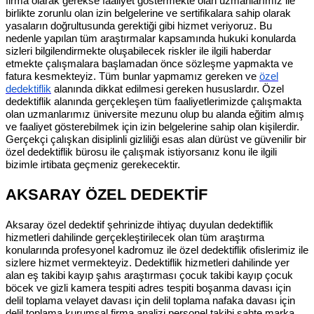
firma olarak gerekse faaliyet göstermekte olan uzmanlarımız ile
birlikte zorunlu olan izin belgelerine ve sertifikalara sahip olarak
yasaların doğrultusunda gerektiği gibi hizmet veriyoruz. Bu
nedenle yapılan tüm araştırmalar kapsamında hukuki konularda
sizleri bilgilendirmekte oluşabilecek riskler ile ilgili haberdar
etmekte çalışmalara başlamadan önce sözleşme yapmakta ve
fatura kesmekteyiz. Tüm bunlar yapmamız gereken ve
özel
dedektiflik
alanında dikkat edilmesi gereken hususlardır. Özel
dedektiflik alanında gerçekleşen tüm faaliyetlerimizde çalışmakta
olan uzmanlarımız üniversite mezunu olup bu alanda eğitim almış
ve faaliyet gösterebilmek için izin belgelerine sahip olan kişilerdir.
Gerçekçi çalışkan disiplinli gizliliği esas alan dürüst ve güvenilir bir
özel dedektiflik bürosu ile çalışmak istiyorsanız konu ile ilgili
bizimle irtibata geçmeniz gerekecektir.
AKSARAY ÖZEL DEDEKTİF
Aksaray özel dedektif şehrinizde ihtiyaç duyulan dedektiflik
hizmetleri dahilinde gerçekleştirilecek olan tüm araştırma
konularında profesyonel kadromuz ile özel dedektiflik ofislerimiz ile
sizlere hizmet vermekteyiz. Dedektiflik hizmetleri dahilinde yer
alan eş takibi kayıp şahıs araştırması çocuk takibi kayıp çocuk
böcek ve gizli kamera tespiti adres tespiti boşanma davası için
delil toplama velayet davası için delil toplama nafaka davası için
delil toplama kurumsal firma analizi personel takibi sahte marka