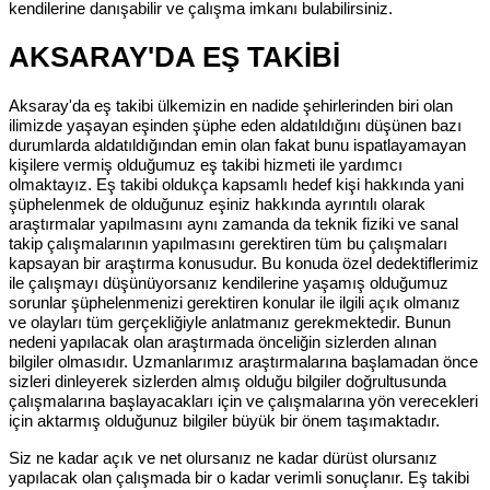
kendilerine danışabilir ve çalışma imkanı bulabilirsiniz.
AKSARAY'DA EŞ TAKİBİ
Aksaray'da eş takibi ülkemizin en nadide şehirlerinden biri olan
ilimizde yaşayan eşinden şüphe eden aldatıldığını düşünen bazı
durumlarda aldatıldığından emin olan fakat bunu ispatlayamayan
kişilere vermiş olduğumuz eş takibi hizmeti ile yardımcı
olmaktayız. Eş takibi oldukça kapsamlı hedef kişi hakkında yani
şüphelenmek de olduğunuz eşiniz hakkında ayrıntılı olarak
araştırmalar yapılmasını aynı zamanda da teknik fiziki ve sanal
takip çalışmalarının yapılmasını gerektiren tüm bu çalışmaları
kapsayan bir araştırma konusudur. Bu konuda özel dedektiflerimiz
ile çalışmayı düşünüyorsanız kendilerine yaşamış olduğumuz
sorunlar şüphelenmenizi gerektiren konular ile ilgili açık olmanız
ve olayları tüm gerçekliğiyle anlatmanız gerekmektedir. Bunun
nedeni yapılacak olan araştırmada önceliğin sizlerden alınan
bilgiler olmasıdır. Uzmanlarımız araştırmalarına başlamadan önce
sizleri dinleyerek sizlerden almış olduğu bilgiler doğrultusunda
çalışmalarına başlayacakları için ve çalışmalarına yön verecekleri
için aktarmış olduğunuz bilgiler büyük bir önem taşımaktadır.
Siz ne kadar açık ve net olursanız ne kadar dürüst olursanız
yapılacak olan çalışmada bir o kadar verimli sonuçlanır. Eş takibi