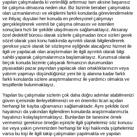
yapılan çalışmalarda ki verimliliği arttırmaz tam aksine başarısız
bir çalışma olmasına neden olur. Biz bizimle beraber çalışmakta
olan uzmanlarımızı ve ekiplerini farklı konularda görevlendirmekte
ve ihtiyaç duyulan her konuda en profesyonel çalışmayı
gerçekleştirerek verimli bir çalışma olmasını ve istenilen
sonuçlara hızlı bir şekilde ulaşılmasını sağlamaktayız. Aksaray
özel dedektif bürosu olarak sizlerle çalışmadan önce sizleri gerek
sözel olarak yani konu hakkında ayrıntılı olarak bilgilendirerek
gerekse yazılı olarak bir sözleşme eşliğinde alacağınız hizmet ile
ilgili ve yapılacak olan araştırmaları ile ilgili ayrıntılı olarak bilgi
sahibi yaparak çalışmalarımıza başlamaktayız. Kurumsal olarak
birçok konuda bizimle çalışarak firmanızın durumundan
piyasadaki pazar payından yapılacak olan ortaklıklarınızın veya
yatırım yapmayı düşündüğünüz yeni bir iş alanına kadar farklı
farklı konularda sizlere araştırmalarımız ile yardımcı olmakta ve
tespitlerde bulunmaktayız.
Yapılan bu çalışmalar sizlerin çok daha doğru adımlar atabilmenizi
güven içerisinde ilerleyebilmenizi ve en önemlisi ticari açıdan
herhangi bir kayba uğramanızı sağlamaktadır. Aynı şekilde özel
hayatınızı da yakından ilgilendiren konularda araştırmalarımızla
hayatınızı kolaylaştırmaktayız. Bunlardan bir tanesine örnek
vermemiz gerekirse örneğin eşinizle ilgili şüpheleriniz söz konusu
ise veya yakın çevrenizden herhangi bir kişi hakkında şüpheleriniz
varsa bu kişi ile ilgili takip çalışmaları yapılmakta ve yapılan