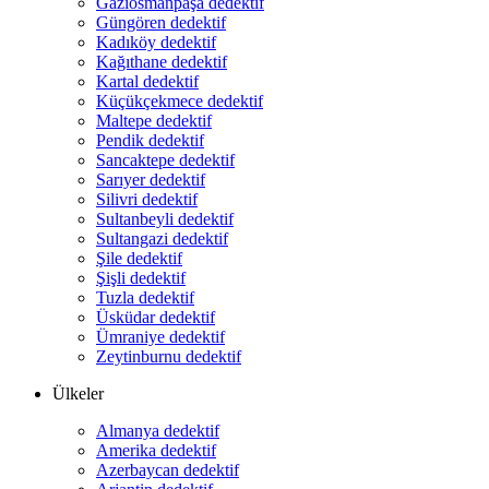
Gaziosmanpaşa dedektif
Güngören dedektif
Kadıköy dedektif
Kağıthane dedektif
Kartal dedektif
Küçükçekmece dedektif
Maltepe dedektif
Pendik dedektif
Sancaktepe dedektif
Sarıyer dedektif
Silivri dedektif
Sultanbeyli dedektif
Sultangazi dedektif
Şile dedektif
Şişli dedektif
Tuzla dedektif
Üsküdar dedektif
Ümraniye dedektif
Zeytinburnu dedektif
Ülkeler
Almanya dedektif
Amerika dedektif
Azerbaycan dedektif