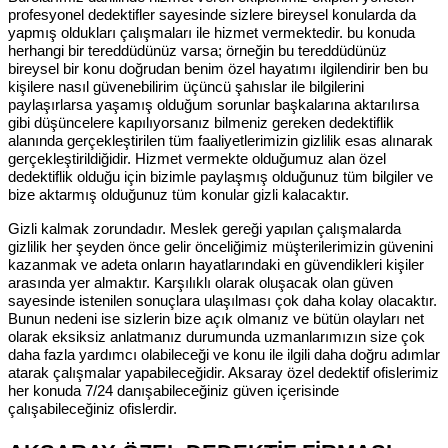
profesyonel dedektifler sayesinde sizlere bireysel konularda da
yapmış oldukları çalışmaları ile hizmet vermektedir. bu konuda
herhangi bir tereddüdünüz varsa; örneğin bu tereddüdünüz
bireysel bir konu doğrudan benim özel hayatımı ilgilendirir ben bu
kişilere nasıl güvenebilirim üçüncü şahıslar ile bilgilerini
paylaşırlarsa yaşamış olduğum sorunlar başkalarına aktarılırsa
gibi düşüncelere kapılıyorsanız bilmeniz gereken dedektiflik
alanında gerçekleştirilen tüm faaliyetlerimizin gizlilik esas alınarak
gerçekleştirildiğidir. Hizmet vermekte olduğumuz alan özel
dedektiflik olduğu için bizimle paylaşmış olduğunuz tüm bilgiler ve
bize aktarmış olduğunuz tüm konular gizli kalacaktır.
Gizli kalmak zorundadır. Meslek gereği yapılan çalışmalarda
gizlilik her şeyden önce gelir önceliğimiz müşterilerimizin güvenini
kazanmak ve adeta onların hayatlarındaki en güvendikleri kişiler
arasında yer almaktır. Karşılıklı olarak oluşacak olan güven
sayesinde istenilen sonuçlara ulaşılması çok daha kolay olacaktır.
Bunun nedeni ise sizlerin bize açık olmanız ve bütün olayları net
olarak eksiksiz anlatmanız durumunda uzmanlarımızın size çok
daha fazla yardımcı olabileceği ve konu ile ilgili daha doğru adımlar
atarak çalışmalar yapabileceğidir. Aksaray özel dedektif ofislerimiz
her konuda 7/24 danışabileceğiniz güven içerisinde
çalışabileceğiniz ofislerdir.