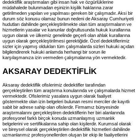
dedektiflik araştırmaları gibi insan hak ve özgürlüklerine
müdahalede bulunmadan eşinizin kişilik haklarına zarar
getirilmeden yapılan ve yapılması gereken bir çalışmadır. Aksi bir
durum söz konusu olamaz bunun nedeni de Aksaray Cumhuriyeti
hudutları dahilinde gerçekleştirilmekte olan tüm araştırmaların ve
hizmetlerin yasalar ve kanunlar doğrultusunda hukuk kurallarına
uygun olarak ve ülkemiz genelinde geçerli olan ahlak kurallarına
uygun olarak gerçekleştirilmesi gerektiğidir. Özel dedektiflerimiz
sizler için yapmış oldukları tüm çalışmalarda sizleri hukuki açıdan
bilgilendirerek hukuki anlamda herhangi bir sorun ile
karşılaşmanıza izin vermeden çalışmalarına yön vermektedir.
AKSARAY DEDEKTİFLİK
Aksaray dedektiflik ofislerimiz dedektifler tarafından
gerçekleştirilen tüm araştırma konularında ve çalışmalarda hizmet
vermektedir. Ofislerimiz yasalara uygun olarak faaliyet
göstermekte olan izin belgeleri bulunan resmi merciler de kayıtlı
sabit bir adrese sahip olan ofislerdir. Firmamız bünyesinde
araştırmalarını gerçekleştiren dedektiflerin her biri alanlarında
profesyonel farklı birçok konuda uzmanlaşmış uzmanlık
belgelerini ve sertifikalarına sahip olan kişilerdir. Kurumsal olarak
ve bireysel olarak gerçekleştirilen dedektiflik hizmetleri dahilinde
uzmanlarımız profesyonellerden oluşan bir ekip ile faaliyetlerini