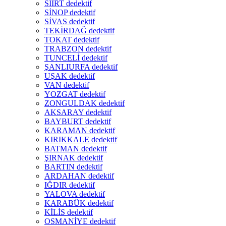
SİİRT dedektif
SİNOP dedektif
SİVAS dedektif
TEKİRDAĞ dedektif
TOKAT dedektif
TRABZON dedektif
TUNCELİ dedektif
ŞANLIURFA dedektif
UŞAK dedektif
VAN dedektif
YOZGAT dedektif
ZONGULDAK dedektif
AKSARAY dedektif
BAYBURT dedektif
KARAMAN dedektif
KIRIKKALE dedektif
BATMAN dedektif
ŞIRNAK dedektif
BARTIN dedektif
ARDAHAN dedektif
IĞDIR dedektif
YALOVA dedektif
KARABÜK dedektif
KİLİS dedektif
OSMANİYE dedektif