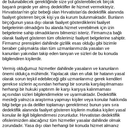
de bulunabilecek gerektiğinde size yol gösterebilecek birçok
başarılı projede yer almış dedektifler ile hizmet vermekteyiz.
Hırvatistan’nin göz bebeği olan Hırvatistan'da dedektiflik alanında
faaliyet gösteren birçok kişi ya da kurum bulunmaktadır. Bunların
birçoğunun yasa dışı olarak faaliyet gösterdiklerini faaliyet
belgelerinin olmadığını bu alanda hizmet verebilmek için izin
belgelerine sahip olmadıklarını bilmenizi isteriz. Firmamıza bağlı
olarak faaliyet gösteren tüm ofislerimiz faaliyet belgelerine sahiptir.
Firmamız prensipleri dahilinde gizlilik esas olduğu gibi bizimle
beraber çalışmakta olan tüm uzmanlarımızda yasaları ve
kanunları yakından takip eden tanıyan ve sizleri de bu konuda
bilgilendiren kişilerdir.
Vermiş olduğumuz hizmetler dahilinde yasaların ve kanunların
önemi oldukça mühimdir. Yapılacak olan en ufak bir hatanın yasal
olarak sorun teşkil edebileceği gibi uzmanlarımız gerek kendileri
gerekse sizlerin açısından herhangi bir sorunla karşılaşılmaması
herhangi bir hukuki yaptırım ile karşı karşıya kalınmaması
açısından sizleri bilgilendirmekte ve uyarmaktadır. Dedektiflik
mesleği yalnızca araştırma yapmayı kişiler veya konular hakkında
bilgi belge ya da deliller toplamayı gerektirmez bunun yanı sıra
dedektiflik alanında faaliyet gösteren kişilerin mutlaka kişileri yasal
konular ile ilgili bilgilendirmesi zorunludur. Hırvatistan dedektiflik
ofislerimizden alacağınız tüm hizmetler yasalar dahilinde olmak
zorundadır. Yasa dışı olan herhangi bir konuda hizmet almanız