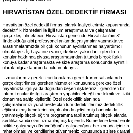
HIRVATİSTAN ÖZEL DEDEKTİF FİRMASI
Hırvatistan özel dedektif firması olarak faaliyetlerimiz kapsamında
dedektiflik hizmetleri ile ilgili tüm araştırmalar ve çalışmalar
gerçekleştirilmektedir. Hırvatistan genelinde Hırvatistan’nin 81
ilinde olduğu gibi profesyonel anlamda çalışmalar yapmakta ve
araştırmalarımızda bir çok konunun aydınlanmasına yardımcı
olmaktayız. İş hayatınızı yani şirketinizi yakından ilgilendiren
konular hakkında piyasa araştırmasından tutunda birçok farklı
konuya kadar araştırmakta ve size araştırma sonucunda ayrıntılı
olarak bilgi aktarımında bulunmaktayız.
Uzmanlarımız gerek ticari konularda gerek kurumsal anlamda
gerçekleştirilmesi gereken hizmetler konusunda gerekse özel
hayatınızla ilgili ya da doğrudan beşeri ilişkilerinizi ilgilendiren bir
takım konular ile ilgili araştırma yapabilecek eğitime teknik ve fiziki
donanıma sahip kişilerdir. Özel dedektiflik alanında
çalışmalarımızı yürütmekte olan tüm dedektiflerimiz dedektiflik
eğitimi almış kendilerini birçok alanda geliştirmiş bununla da
yetinmeyip birçok eğitim programına tabii tutulmuş birçok alanda
sertifika sahibi olan uzmanlaşmış kişilerdir. Bu nedenle kendileri ile
birlikte çalışmayı düşündüğünüz çalışacağınız her konuda içinizin
rahat olması ve kendilerine güvenmeniz konusunda sizlere garanti