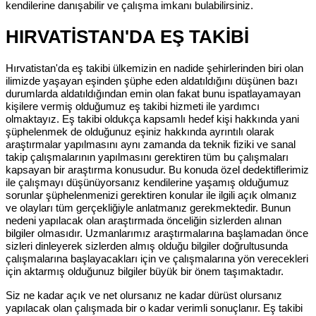
kendilerine danışabilir ve çalışma imkanı bulabilirsiniz.
HIRVATİSTAN'DA EŞ TAKİBİ
Hırvatistan'da eş takibi ülkemizin en nadide şehirlerinden biri olan
ilimizde yaşayan eşinden şüphe eden aldatıldığını düşünen bazı
durumlarda aldatıldığından emin olan fakat bunu ispatlayamayan
kişilere vermiş olduğumuz eş takibi hizmeti ile yardımcı
olmaktayız. Eş takibi oldukça kapsamlı hedef kişi hakkında yani
şüphelenmek de olduğunuz eşiniz hakkında ayrıntılı olarak
araştırmalar yapılmasını aynı zamanda da teknik fiziki ve sanal
takip çalışmalarının yapılmasını gerektiren tüm bu çalışmaları
kapsayan bir araştırma konusudur. Bu konuda özel dedektiflerimiz
ile çalışmayı düşünüyorsanız kendilerine yaşamış olduğumuz
sorunlar şüphelenmenizi gerektiren konular ile ilgili açık olmanız
ve olayları tüm gerçekliğiyle anlatmanız gerekmektedir. Bunun
nedeni yapılacak olan araştırmada önceliğin sizlerden alınan
bilgiler olmasıdır. Uzmanlarımız araştırmalarına başlamadan önce
sizleri dinleyerek sizlerden almış olduğu bilgiler doğrultusunda
çalışmalarına başlayacakları için ve çalışmalarına yön verecekleri
için aktarmış olduğunuz bilgiler büyük bir önem taşımaktadır.
Siz ne kadar açık ve net olursanız ne kadar dürüst olursanız
yapılacak olan çalışmada bir o kadar verimli sonuçlanır. Eş takibi