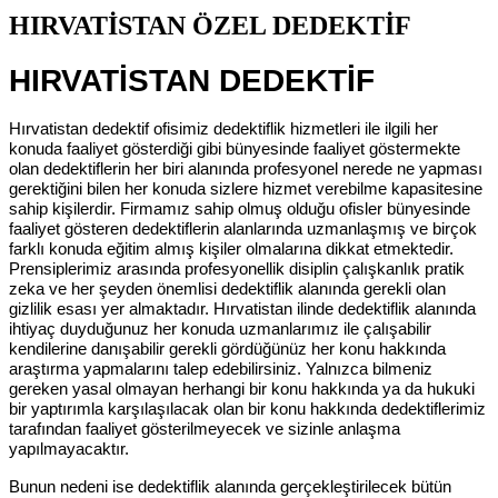
HIRVATİSTAN ÖZEL DEDEKTİF
HIRVATİSTAN DEDEKTİF
Hırvatistan dedektif ofisimiz dedektiflik hizmetleri ile ilgili her
konuda faaliyet gösterdiği gibi bünyesinde faaliyet göstermekte
olan dedektiflerin her biri alanında profesyonel nerede ne yapması
gerektiğini bilen her konuda sizlere hizmet verebilme kapasitesine
sahip kişilerdir. Firmamız sahip olmuş olduğu ofisler bünyesinde
faaliyet gösteren dedektiflerin alanlarında uzmanlaşmış ve birçok
farklı konuda eğitim almış kişiler olmalarına dikkat etmektedir.
Prensiplerimiz arasında profesyonellik disiplin çalışkanlık pratik
zeka ve her şeyden önemlisi dedektiflik alanında gerekli olan
gizlilik esası yer almaktadır. Hırvatistan ilinde dedektiflik alanında
ihtiyaç duyduğunuz her konuda uzmanlarımız ile çalışabilir
kendilerine danışabilir gerekli gördüğünüz her konu hakkında
araştırma yapmalarını talep edebilirsiniz. Yalnızca bilmeniz
gereken yasal olmayan herhangi bir konu hakkında ya da hukuki
bir yaptırımla karşılaşılacak olan bir konu hakkında dedektiflerimiz
tarafından faaliyet gösterilmeyecek ve sizinle anlaşma
yapılmayacaktır.
Bunun nedeni ise dedektiflik alanında gerçekleştirilecek bütün