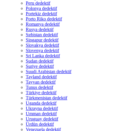
Peru dedektif
Polonya dedektif
Portekiz dedektif
Porto Riko dedektif
Romanya dedektif
Rusya dedektif
Sırbistan dedektif
Singapur dedektif
Slovakya dedektif
Slovenya dedektif
Sri Lanka dedektif
Sudan dedektif
Suriye dedektif
Suudi Arabistan dedektif
Tayland dedektif
Tayvan dedektif
Tunus dedektif
Türkiye dedektif
Türkmenistan dedektif
Uganda dedektif
Ukrayna dedektif
Umman dedektif
Uruguay dedektif
Ürdün dedektif
Venezuela dedektif