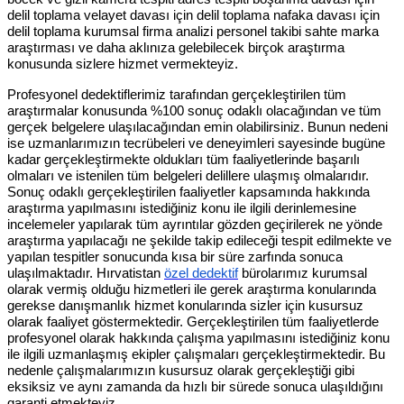
delil toplama velayet davası için delil toplama nafaka davası için
delil toplama kurumsal firma analizi personel takibi sahte marka
araştırması ve daha aklınıza gelebilecek birçok araştırma
konusunda sizlere hizmet vermekteyiz.
Profesyonel dedektiflerimiz tarafından gerçekleştirilen tüm
araştırmalar konusunda %100 sonuç odaklı olacağından ve tüm
gerçek belgelere ulaşılacağından emin olabilirsiniz. Bunun nedeni
ise uzmanlarımızın tecrübeleri ve deneyimleri sayesinde bugüne
kadar gerçekleştirmekte oldukları tüm faaliyetlerinde başarılı
olmaları ve istenilen tüm belgeleri delillere ulaşmış olmalarıdır.
Sonuç odaklı gerçekleştirilen faaliyetler kapsamında hakkında
araştırma yapılmasını istediğiniz konu ile ilgili derinlemesine
incelemeler yapılarak tüm ayrıntılar gözden geçirilerek ne yönde
araştırma yapılacağı ne şekilde takip edileceği tespit edilmekte ve
yapılan tespitler sonucunda kısa bir süre zarfında sonuca
ulaşılmaktadır. Hırvatistan
özel dedektif
bürolarımız kurumsal
olarak vermiş olduğu hizmetleri ile gerek araştırma konularında
gerekse danışmanlık hizmet konularında sizler için kusursuz
olarak faaliyet göstermektedir. Gerçekleştirilen tüm faaliyetlerde
profesyonel olarak hakkında çalışma yapılmasını istediğiniz konu
ile ilgili uzmanlaşmış ekipler çalışmaları gerçekleştirmektedir. Bu
nedenle çalışmalarımızın kusursuz olarak gerçekleştiği gibi
eksiksiz ve aynı zamanda da hızlı bir sürede sonuca ulaşıldığını
garanti etmekteyiz.