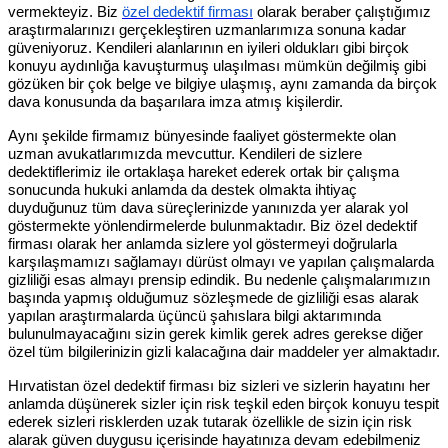
vermekteyiz. Biz
özel dedektif firması
olarak beraber çalıştığımız
araştırmalarınızı gerçekleştiren uzmanlarımıza sonuna kadar
güveniyoruz. Kendileri alanlarının en iyileri oldukları gibi birçok
konuyu aydınlığa kavuşturmuş ulaşılması mümkün değilmiş gibi
gözüken bir çok belge ve bilgiye ulaşmış, aynı zamanda da birçok
dava konusunda da başarılara imza atmış kişilerdir.
Aynı şekilde firmamız bünyesinde faaliyet göstermekte olan
uzman avukatlarımızda mevcuttur. Kendileri de sizlere
dedektiflerimiz ile ortaklaşa hareket ederek ortak bir çalışma
sonucunda hukuki anlamda da destek olmakta ihtiyaç
duyduğunuz tüm dava süreçlerinizde yanınızda yer alarak yol
göstermekte yönlendirmelerde bulunmaktadır. Biz özel dedektif
firması olarak her anlamda sizlere yol göstermeyi doğrularla
karşılaşmamızı sağlamayı dürüst olmayı ve yapılan çalışmalarda
gizliliği esas almayı prensip edindik. Bu nedenle çalışmalarımızın
başında yapmış olduğumuz sözleşmede de gizliliği esas alarak
yapılan araştırmalarda üçüncü şahıslara bilgi aktarımında
bulunulmayacağını sizin gerek kimlik gerek adres gerekse diğer
özel tüm bilgilerinizin gizli kalacağına dair maddeler yer almaktadır.
Hırvatistan özel dedektif firması biz sizleri ve sizlerin hayatını her
anlamda düşünerek sizler için risk teşkil eden birçok konuyu tespit
ederek sizleri risklerden uzak tutarak özellikle de sizin için risk
alarak güven duygusu içerisinde hayatınıza devam edebilmeniz