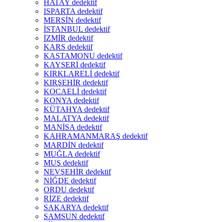
HATAY dedektif
ISPARTA dedektif
MERSİN dedektif
İSTANBUL dedektif
İZMİR dedektif
KARS dedektif
KASTAMONU dedektif
KAYSERİ dedektif
KIRKLARELİ dedektif
KIRŞEHİR dedektif
KOCAELİ dedektif
KONYA dedektif
KÜTAHYA dedektif
MALATYA dedektif
MANİSA dedektif
KAHRAMANMARAŞ dedektif
MARDİN dedektif
MUĞLA dedektif
MUŞ dedektif
NEVŞEHİR dedektif
NİĞDE dedektif
ORDU dedektif
RİZE dedektif
SAKARYA dedektif
SAMSUN dedektif