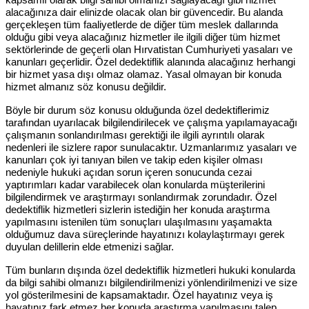
alacağınıza dair elinizde olacak olan bir güvencedir. Bu alanda
gerçekleşen tüm faaliyetlerde de diğer tüm meslek dallarında
olduğu gibi veya alacağınız hizmetler ile ilgili diğer tüm hizmet
sektörlerinde de geçerli olan Hırvatistan Cumhuriyeti yasaları ve
kanunları geçerlidir. Özel dedektiflik alanında alacağınız herhangi
bir hizmet yasa dışı olmaz olamaz. Yasal olmayan bir konuda
hizmet almanız söz konusu değildir.
Böyle bir durum söz konusu olduğunda özel dedektiflerimiz
tarafından uyarılacak bilgilendirilecek ve çalışma yapılamayacağı
çalışmanın sonlandırılması gerektiği ile ilgili ayrıntılı olarak
nedenleri ile sizlere rapor sunulacaktır. Uzmanlarımız yasaları ve
kanunları çok iyi tanıyan bilen ve takip eden kişiler olması
nedeniyle hukuki açıdan sorun içeren sonucunda cezai
yaptırımları kadar varabilecek olan konularda müşterilerini
bilgilendirmek ve araştırmayı sonlandırmak zorundadır. Özel
dedektiflik hizmetleri sizlerin istediğin her konuda araştırma
yapılmasını istenilen tüm sonuçları ulaşılmasını yaşamakta
olduğumuz dava süreçlerinde hayatınızı kolaylaştırmayı gerek
duyulan delillerin elde etmenizi sağlar.
Tüm bunların dışında özel dedektiflik hizmetleri hukuki konularda
da bilgi sahibi olmanızı bilgilendirilmenizi yönlendirilmenizi ve size
yol gösterilmesini de kapsamaktadır. Özel hayatınız veya iş
hayatınız fark etmez her konuda araştırma yapılmasını talep