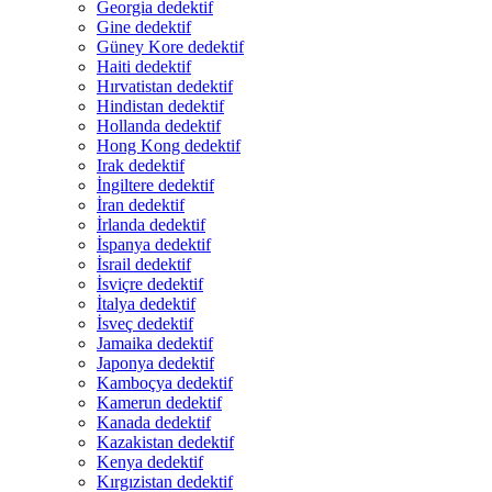
Georgia dedektif
Gine dedektif
Güney Kore dedektif
Haiti dedektif
Hırvatistan dedektif
Hindistan dedektif
Hollanda dedektif
Hong Kong dedektif
Irak dedektif
İngiltere dedektif
İran dedektif
İrlanda dedektif
İspanya dedektif
İsrail dedektif
İsviçre dedektif
İtalya dedektif
İsveç dedektif
Jamaika dedektif
Japonya dedektif
Kamboçya dedektif
Kamerun dedektif
Kanada dedektif
Kazakistan dedektif
Kenya dedektif
Kırgızistan dedektif