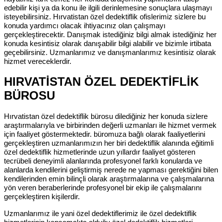
edebilir kişi ya da konu ile ilgili derinlemesine sonuçlara ulaşmayı
isteyebilirsiniz. Hırvatistan özel dedektiflik ofislerimiz sizlere bu
konuda yardımcı olacak ihtiyacınız olan çalışmayı
gerçekleştirecektir. Danışmak istediğiniz bilgi almak istediğiniz her
konuda kesintisiz olarak danışabilir bilgi alabilir ve bizimle irtibata
geçebilirsiniz. Uzmanlarımız ve danışmanlarımız kesintisiz olarak
hizmet vereceklerdir.
HIRVATİSTAN ÖZEL DEDEKTİFLİK
BÜROSU
Hırvatistan özel dedektiflik bürosu dilediğiniz her konuda sizlere
araştırmalarıyla ve birbirinden değerli uzmanları ile hizmet vermek
için faaliyet göstermektedir. büromuza bağlı olarak faaliyetlerini
gerçekleştiren uzmanlarımızın her biri dedektiflik alanında eğitimli
özel dedektiflik hizmetlerinde uzun yıllardır faaliyet gösteren
tecrübeli deneyimli alanlarında profesyonel farklı konularda ve
alanlarda kendilerini geliştirmiş nerede ne yapması gerektiğini bilen
kendilerinden emin bilinçli olarak araştırmalarına ve çalışmalarına
yön veren beraberlerinde profesyonel bir ekip ile çalışmalarını
gerçekleştiren kişilerdir.
Uzmanlarımız ile yani özel dedektiflerimiz ile özel dedektiflik