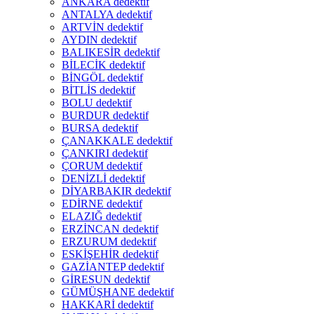
ANKARA dedektif
ANTALYA dedektif
ARTVİN dedektif
AYDIN dedektif
BALIKESİR dedektif
BİLECİK dedektif
BİNGÖL dedektif
BİTLİS dedektif
BOLU dedektif
BURDUR dedektif
BURSA dedektif
ÇANAKKALE dedektif
ÇANKIRI dedektif
ÇORUM dedektif
DENİZLİ dedektif
DİYARBAKIR dedektif
EDİRNE dedektif
ELAZIĞ dedektif
ERZİNCAN dedektif
ERZURUM dedektif
ESKİŞEHİR dedektif
GAZİANTEP dedektif
GİRESUN dedektif
GÜMÜŞHANE dedektif
HAKKARİ dedektif