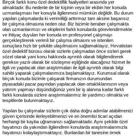
Birçok farklı konu özel dedektiflik faaliyetleri arasında yer
almaktadır. Bu nedenle de bir kişinin veya bir ekibin her konuda
uzmanlaşması her konuyla ilgilenmesi mümkün değildir. Bu durum
yapılan çalışmalarda ki verimliliği arttırmaz tam aksine başarısız
bir çalışma olmasına neden olur. Biz bizimle beraber çalışmakta
olan uzmanlarımızı ve ekiplerini farklı konularda görevlendirmekte
ve ihtiyaç duyulan her konuda en profesyonel çalışmayı
gerçekleştirerek verimli bir çalışma olmasını ve istenilen
sonuçlara hızlı bir şekilde ulaşılmasını sağlamaktayız. Hırvatistan
özel dedektif bürosu olarak sizlerle çalışmadan önce sizleri gerek
sözel olarak yani konu hakkında ayrıntılı olarak bilgilendirerek
gerekse yazılı olarak bir sözleşme eşliğinde alacağınız hizmet ile
ilgili ve yapılacak olan araştırmaları ile ilgili ayrıntılı olarak bilgi
sahibi yaparak çalışmalarımıza başlamaktayız. Kurumsal olarak
birçok konuda bizimle çalışarak firmanızın durumundan
piyasadaki pazar payından yapılacak olan ortaklıklarınızın veya
yatırım yapmayı düşündüğünüz yeni bir iş alanına kadar farklı
farklı konularda sizlere araştırmalarımız ile yardımcı olmakta ve
tespitlerde bulunmaktayız.
Yapılan bu çalışmalar sizlerin çok daha doğru adımlar atabilmenizi
güven içerisinde ilerleyebilmenizi ve en önemlisi ticari açıdan
herhangi bir kayba uğramanızı sağlamaktadır. Aynı şekilde özel
hayatınızı da yakından ilgilendiren konularda araştırmalarımızla
hayatınızı kolaylaştırmaktayız. Bunlardan bir tanesine örnek