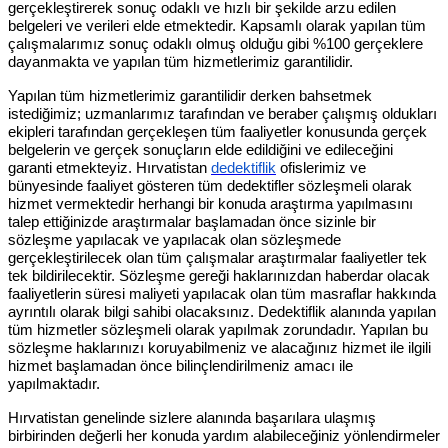
gerçekleştirerek sonuç odaklı ve hızlı bir şekilde arzu edilen
belgeleri ve verileri elde etmektedir. Kapsamlı olarak yapılan tüm
çalışmalarımız sonuç odaklı olmuş olduğu gibi %100 gerçeklere
dayanmakta ve yapılan tüm hizmetlerimiz garantilidir.
Yapılan tüm hizmetlerimiz garantilidir derken bahsetmek
istediğimiz; uzmanlarımız tarafından ve beraber çalışmış oldukları
ekipleri tarafından gerçekleşen tüm faaliyetler konusunda gerçek
belgelerin ve gerçek sonuçların elde edildiğini ve edileceğini
garanti etmekteyiz. Hırvatistan
dedektiflik
ofislerimiz ve
bünyesinde faaliyet gösteren tüm dedektifler sözleşmeli olarak
hizmet vermektedir herhangi bir konuda araştırma yapılmasını
talep ettiğinizde araştırmalar başlamadan önce sizinle bir
sözleşme yapılacak ve yapılacak olan sözleşmede
gerçekleştirilecek olan tüm çalışmalar araştırmalar faaliyetler tek
tek bildirilecektir. Sözleşme gereği haklarınızdan haberdar olacak
faaliyetlerin süresi maliyeti yapılacak olan tüm masraflar hakkında
ayrıntılı olarak bilgi sahibi olacaksınız. Dedektiflik alanında yapılan
tüm hizmetler sözleşmeli olarak yapılmak zorundadır. Yapılan bu
sözleşme haklarınızı koruyabilmeniz ve alacağınız hizmet ile ilgili
hizmet başlamadan önce bilinçlendirilmeniz amacı ile
yapılmaktadır.
Hırvatistan genelinde sizlere alanında başarılara ulaşmış
birbirinden değerli her konuda yardım alabileceğiniz yönlendirmeler