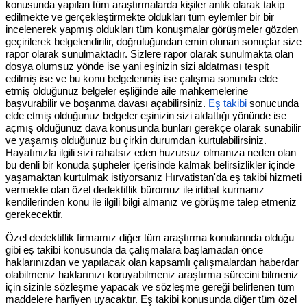
konusunda yapılan tüm araştırmalarda kişiler anlık olarak takip
edilmekte ve gerçekleştirmekte oldukları tüm eylemler bir bir
incelenerek yapmış oldukları tüm konuşmalar görüşmeler gözden
geçirilerek belgelendirilir, doğruluğundan emin olunan sonuçlar size
rapor olarak sunulmaktadır. Sizlere rapor olarak sunulmakta olan
dosya olumsuz yönde ise yani eşinizin sizi aldatması tespit
edilmiş ise ve bu konu belgelenmiş ise çalışma sonunda elde
etmiş olduğunuz belgeler eşliğinde aile mahkemelerine
başvurabilir ve boşanma davası açabilirsiniz.
Eş takibi
sonucunda
elde etmiş olduğunuz belgeler eşinizin sizi aldattığı yönünde ise
açmış olduğunuz dava konusunda bunları gerekçe olarak sunabilir
ve yaşamış olduğunuz bu çirkin durumdan kurtulabilirsiniz.
Hayatınızla ilgili sizi rahatsız eden huzursuz olmanıza neden olan
bu denli bir konuda şüpheler içerisinde kalmak belirsizlikler içinde
yaşamaktan kurtulmak istiyorsanız Hırvatistan'da eş takibi hizmeti
vermekte olan özel dedektiflik büromuz ile irtibat kurmanız
kendilerinden konu ile ilgili bilgi almanız ve görüşme talep etmeniz
gerekecektir.
Özel dedektiflik firmamız diğer tüm araştırma konularında olduğu
gibi eş takibi konusunda da çalışmalara başlamadan önce
haklarınızdan ve yapılacak olan kapsamlı çalışmalardan haberdar
olabilmeniz haklarınızı koruyabilmeniz araştırma sürecini bilmeniz
için sizinle sözleşme yapacak ve sözleşme gereği belirlenen tüm
maddelere harfiyen uyacaktır. Eş takibi konusunda diğer tüm özel