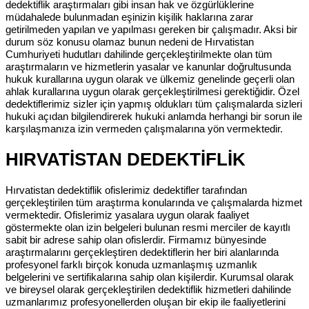
dedektiflik araştırmaları gibi insan hak ve özgürlüklerine
müdahalede bulunmadan eşinizin kişilik haklarına zarar
getirilmeden yapılan ve yapılması gereken bir çalışmadır. Aksi bir
durum söz konusu olamaz bunun nedeni de Hırvatistan
Cumhuriyeti hudutları dahilinde gerçekleştirilmekte olan tüm
araştırmaların ve hizmetlerin yasalar ve kanunlar doğrultusunda
hukuk kurallarına uygun olarak ve ülkemiz genelinde geçerli olan
ahlak kurallarına uygun olarak gerçekleştirilmesi gerektiğidir. Özel
dedektiflerimiz sizler için yapmış oldukları tüm çalışmalarda sizleri
hukuki açıdan bilgilendirerek hukuki anlamda herhangi bir sorun ile
karşılaşmanıza izin vermeden çalışmalarına yön vermektedir.
HIRVATİSTAN DEDEKTİFLİK
Hırvatistan dedektiflik ofislerimiz dedektifler tarafından
gerçekleştirilen tüm araştırma konularında ve çalışmalarda hizmet
vermektedir. Ofislerimiz yasalara uygun olarak faaliyet
göstermekte olan izin belgeleri bulunan resmi merciler de kayıtlı
sabit bir adrese sahip olan ofislerdir. Firmamız bünyesinde
araştırmalarını gerçekleştiren dedektiflerin her biri alanlarında
profesyonel farklı birçok konuda uzmanlaşmış uzmanlık
belgelerini ve sertifikalarına sahip olan kişilerdir. Kurumsal olarak
ve bireysel olarak gerçekleştirilen dedektiflik hizmetleri dahilinde
uzmanlarımız profesyonellerden oluşan bir ekip ile faaliyetlerini