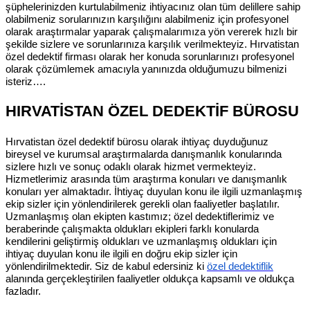
şüphelerinizden kurtulabilmeniz ihtiyacınız olan tüm delillere sahip
olabilmeniz sorularınızın karşılığını alabilmeniz için profesyonel
olarak araştırmalar yaparak çalışmalarımıza yön vererek hızlı bir
şekilde sizlere ve sorunlarınıza karşılık verilmekteyiz. Hırvatistan
özel dedektif firması olarak her konuda sorunlarınızı profesyonel
olarak çözümlemek amacıyla yanınızda olduğumuzu bilmenizi
isteriz….
HIRVATİSTAN ÖZEL DEDEKTİF BÜROSU
Hırvatistan özel dedektif bürosu olarak ihtiyaç duyduğunuz
bireysel ve kurumsal araştırmalarda danışmanlık konularında
sizlere hızlı ve sonuç odaklı olarak hizmet vermekteyiz.
Hizmetlerimiz arasında tüm araştırma konuları ve danışmanlık
konuları yer almaktadır. İhtiyaç duyulan konu ile ilgili uzmanlaşmış
ekip sizler için yönlendirilerek gerekli olan faaliyetler başlatılır.
Uzmanlaşmış olan ekipten kastımız; özel dedektiflerimiz ve
beraberinde çalışmakta oldukları ekipleri farklı konularda
kendilerini geliştirmiş oldukları ve uzmanlaşmış oldukları için
ihtiyaç duyulan konu ile ilgili en doğru ekip sizler için
yönlendirilmektedir. Siz de kabul edersiniz ki
özel dedektiflik
alanında gerçekleştirilen faaliyetler oldukça kapsamlı ve oldukça
fazladır.