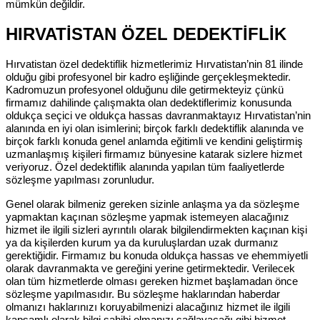
mümkün değildir.
HIRVATİSTAN ÖZEL DEDEKTİFLİK
Hırvatistan özel dedektiflik hizmetlerimiz Hırvatistan’nin 81 ilinde
olduğu gibi profesyonel bir kadro eşliğinde gerçekleşmektedir.
Kadromuzun profesyonel olduğunu dile getirmekteyiz çünkü
firmamız dahilinde çalışmakta olan dedektiflerimiz konusunda
oldukça seçici ve oldukça hassas davranmaktayız Hırvatistan’nin
alanında en iyi olan isimlerini; birçok farklı dedektiflik alanında ve
birçok farklı konuda genel anlamda eğitimli ve kendini geliştirmiş
uzmanlaşmış kişileri firmamız bünyesine katarak sizlere hizmet
veriyoruz. Özel dedektiflik alanında yapılan tüm faaliyetlerde
sözleşme yapılması zorunludur.
Genel olarak bilmeniz gereken sizinle anlaşma ya da sözleşme
yapmaktan kaçınan sözleşme yapmak istemeyen alacağınız
hizmet ile ilgili sizleri ayrıntılı olarak bilgilendirmekten kaçınan kişi
ya da kişilerden kurum ya da kuruluşlardan uzak durmanız
gerektiğidir. Firmamız bu konuda oldukça hassas ve ehemmiyetli
olarak davranmakta ve gereğini yerine getirmektedir. Verilecek
olan tüm hizmetlerde olması gereken hizmet başlamadan önce
sözleşme yapılmasıdır. Bu sözleşme haklarından haberdar
olmanızı haklarınızı koruyabilmenizi alacağınız hizmet ile ilgili
kapsamlı olarak bilgi sahibi olmanızı sağlayacağı gibi hizmet