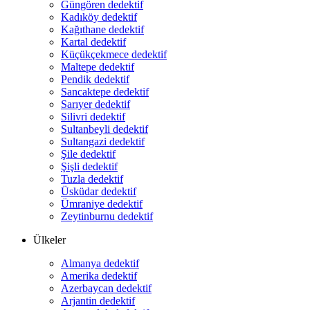
Güngören dedektif
Kadıköy dedektif
Kağıthane dedektif
Kartal dedektif
Küçükçekmece dedektif
Maltepe dedektif
Pendik dedektif
Sancaktepe dedektif
Sarıyer dedektif
Silivri dedektif
Sultanbeyli dedektif
Sultangazi dedektif
Şile dedektif
Şişli dedektif
Tuzla dedektif
Üsküdar dedektif
Ümraniye dedektif
Zeytinburnu dedektif
Ülkeler
Almanya dedektif
Amerika dedektif
Azerbaycan dedektif
Arjantin dedektif