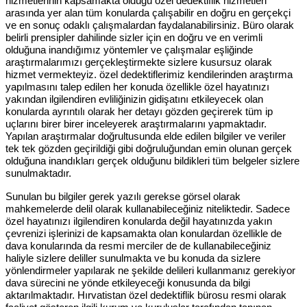
hizmetlerinin kapsamakta olduğu özel dedektiflik hizmetleri
arasında yer alan tüm konularda çalışabilir en doğru en gerçekçi
ve en sonuç odaklı çalışmalardan faydalanabilirsiniz. Büro olarak
belirli prensipler dahilinde sizler için en doğru ve en verimli
olduğuna inandığımız yöntemler ve çalışmalar eşliğinde
araştırmalarımızı gerçekleştirmekte sizlere kusursuz olarak
hizmet vermekteyiz. özel dedektiflerimiz kendilerinden araştırma
yapılmasını talep edilen her konuda özellikle özel hayatınızı
yakından ilgilendiren evliliğinizin gidişatını etkileyecek olan
konularda ayrıntılı olarak her detayı gözden geçirerek tüm ip
uçlarını birer birer inceleyerek araştırmalarını yapmaktadır.
Yapılan araştırmalar doğrultusunda elde edilen bilgiler ve veriler
tek tek gözden geçirildiği gibi doğruluğundan emin olunan gerçek
olduğuna inandıkları gerçek olduğunu bildikleri tüm belgeler sizlere
sunulmaktadır.
Sunulan bu bilgiler gerek yazılı gerekse görsel olarak
mahkemelerde delil olarak kullanabileceğiniz niteliktedir. Sadece
özel hayatınızı ilgilendiren konularda değil hayatınızda yakın
çevrenizi işlerinizi de kapsamakta olan konulardan özellikle de
dava konularında da resmi merciler de de kullanabileceğiniz
haliyle sizlere deliller sunulmakta ve bu konuda da sizlere
yönlendirmeler yapılarak ne şekilde delileri kullanmanız gerekiyor
dava sürecini ne yönde etkileyeceği konusunda da bilgi
aktarılmaktadır. Hırvatistan özel dedektiflik bürosu resmi olarak