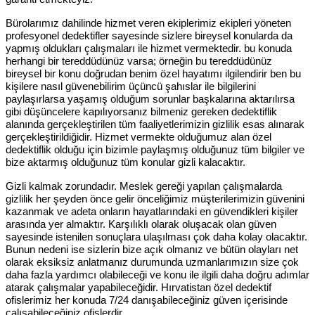
Bürolarımız dahilinde hizmet veren ekiplerimiz ekipleri yöneten
profesyonel dedektifler sayesinde sizlere bireysel konularda da
yapmış oldukları çalışmaları ile hizmet vermektedir. bu konuda
herhangi bir tereddüdünüz varsa; örneğin bu tereddüdünüz
bireysel bir konu doğrudan benim özel hayatımı ilgilendirir ben bu
kişilere nasıl güvenebilirim üçüncü şahıslar ile bilgilerini
paylaşırlarsa yaşamış olduğum sorunlar başkalarına aktarılırsa
gibi düşüncelere kapılıyorsanız bilmeniz gereken dedektiflik
alanında gerçekleştirilen tüm faaliyetlerimizin gizlilik esas alınarak
gerçekleştirildiğidir. Hizmet vermekte olduğumuz alan özel
dedektiflik olduğu için bizimle paylaşmış olduğunuz tüm bilgiler ve
bize aktarmış olduğunuz tüm konular gizli kalacaktır.
Gizli kalmak zorundadır. Meslek gereği yapılan çalışmalarda
gizlilik her şeyden önce gelir önceliğimiz müşterilerimizin güvenini
kazanmak ve adeta onların hayatlarındaki en güvendikleri kişiler
arasında yer almaktır. Karşılıklı olarak oluşacak olan güven
sayesinde istenilen sonuçlara ulaşılması çok daha kolay olacaktır.
Bunun nedeni ise sizlerin bize açık olmanız ve bütün olayları net
olarak eksiksiz anlatmanız durumunda uzmanlarımızın size çok
daha fazla yardımcı olabileceği ve konu ile ilgili daha doğru adımlar
atarak çalışmalar yapabileceğidir. Hırvatistan özel dedektif
ofislerimiz her konuda 7/24 danışabileceğiniz güven içerisinde
çalışabileceğiniz ofislerdir.