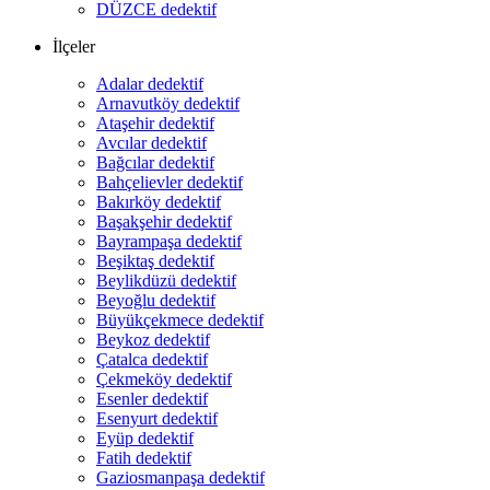
DÜZCE dedektif
İlçeler
Adalar dedektif
Arnavutköy dedektif
Ataşehir dedektif
Avcılar dedektif
Bağcılar dedektif
Bahçelievler dedektif
Bakırköy dedektif
Başakşehir dedektif
Bayrampaşa dedektif
Beşiktaş dedektif
Beylikdüzü dedektif
Beyoğlu dedektif
Büyükçekmece dedektif
Beykoz dedektif
Çatalca dedektif
Çekmeköy dedektif
Esenler dedektif
Esenyurt dedektif
Eyüp dedektif
Fatih dedektif
Gaziosmanpaşa dedektif