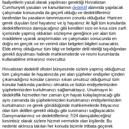
faaliyetlerin yasal olarak yapılması gerektiği Hırvatistan
Cumhuriyeti yasaları ve kanunlarının
dedektif
alanında yapılacak
çalışmalar konusunda da geçerli olduğu ve dedektiflerimiz
tarafından bu yasaların tanınmasının zorunlu olduğudur. Haricen
gerek duyulan özel hayatınız ve iş hayatınız ile ilgili tüm konularda
dedektiflerimize danışacağınız gibi kendileri size en kısa süre zarfı
içerisinde yapmış oldukları sözleşme gereğince yer alan tüm
maddelere uyarak araştırmaları ve çalışmaları sonucunda en
doğru en gerçek ve en verimli olan belgeleri bilgileri sunacaktır.
Elde etmiş olduğunuz tüm bilgi ve belgeler delil niteliği taşıdığından
gerekli duyulması halinde mahkemelerde ve resmi kurumlarda
kullanabilme imkanınız mevcuttur.
Hırvatistan dedektif ofisleri bünyesinde sizlere yapmış olduğumuz
tüm çalışmalar ile hayatınızda yer alan şüpheler endişeler içinden
çıkamadığınız konular canınızı sıkan umutsuz olduğumuz tüm
konular hakkında yardımcı olmakta ve bütün endişelerinizden
şüphelerinizden kurtulmanızı sağlamaktayız. Unutmayın ki
dedektiflik hizmetleri her zaman için hayatı kolaylaştıracağı gibi
aynı zamanda da şüphelerinizden kurtulmanızı endişelerinizden
kurtulmanızı ve gerek görüldüğünde mahkemelerde ihtiyacınız
olan tüm delilleri gerekli olduğu gibi sunmanızı sağlayacaktır.
Danışmanlarımız ve dedektiflerimiz 7/24 danışabileceğiniz
kesintisiz olarak sizlere hizmet vermekte olan kişilerdir. Bu
nedenle aklınıza takılan her konuda bizimle irtibata geçerek