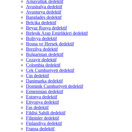
Arnavutluk dedektif
Avustralya dedektif
Avusturya dedektif
Bangladeş dedektif
Belçika dedektif
Beyaz Rusya dedektif
Birleşik Arap Emirlikleri dedektif
Bolivya dedektif
Bosna ve Hersek dedektif
Brezilya dedektif
Bulgaristan dedektif
Cezayir dedektif
Colombia dedektif
Çek Cumhuriyeti dedektif
Çin dedektif
Danimarka dedektif
Dominik Cumhuriyeti dedektif
Ermenistan dedektif
Estonya dedektif
Etiyopya dedektif
Fas dedektif
Fildişi Sahili dedektif
Filipinler dedektif
Finlandiya dedektif
Fransa dedektif