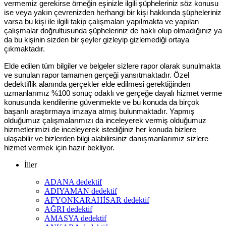
vermemiz gerekirse örneğin eşinizle ilgili şüpheleriniz söz konusu
ise veya yakın çevrenizden herhangi bir kişi hakkında şüpheleriniz
varsa bu kişi ile ilgili takip çalışmaları yapılmakta ve yapılan
çalışmalar doğrultusunda şüpheleriniz de haklı olup olmadığınız ya
da bu kişinin sizden bir şeyler gizleyip gizlemediği ortaya
çıkmaktadır.
Elde edilen tüm bilgiler ve belgeler sizlere rapor olarak sunulmakta
ve sunulan rapor tamamen gerçeği yansıtmaktadır. Özel
dedektiflik alanında gerçekler elde edilmesi gerektiğinden
uzmanlarımız %100 sonuç odaklı ve gerçeğe dayalı hizmet verme
konusunda kendilerine güvenmekte ve bu konuda da birçok
başarılı araştırmaya imzaya atmış bulunmaktadır. Yapmış
olduğumuz çalışmalarımızı da inceleyerek vermiş olduğumuz
hizmetlerimizi de inceleyerek istediğiniz her konuda bizlere
ulaşabilir ve bizlerden bilgi alabilirsiniz danışmanlarımız sizlere
hizmet vermek için hazır bekliyor.
İller
ADANA dedektif
ADIYAMAN dedektif
AFYONKARAHİSAR dedektif
AĞRI dedektif
AMASYA dedektif