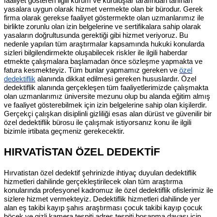
faaliyet gösteren ilgili kurum ve kuruluşlar tarafından tanınan
yasalara uygun olarak hizmet vermekte olan bir bürodur. Gerek
firma olarak gerekse faaliyet göstermekte olan uzmanlarımız ile
birlikte zorunlu olan izin belgelerine ve sertifikalara sahip olarak
yasaların doğrultusunda gerektiği gibi hizmet veriyoruz. Bu
nedenle yapılan tüm araştırmalar kapsamında hukuki konularda
sizleri bilgilendirmekte oluşabilecek riskler ile ilgili haberdar
etmekte çalışmalara başlamadan önce sözleşme yapmakta ve
fatura kesmekteyiz. Tüm bunlar yapmamız gereken ve
özel
dedektiflik
alanında dikkat edilmesi gereken hususlardır. Özel
dedektiflik alanında gerçekleşen tüm faaliyetlerimizde çalışmakta
olan uzmanlarımız üniversite mezunu olup bu alanda eğitim almış
ve faaliyet gösterebilmek için izin belgelerine sahip olan kişilerdir.
Gerçekçi çalışkan disiplinli gizliliği esas alan dürüst ve güvenilir bir
özel dedektiflik bürosu ile çalışmak istiyorsanız konu ile ilgili
bizimle irtibata geçmeniz gerekecektir.
HIRVATİSTAN ÖZEL DEDEKTİF
Hırvatistan özel dedektif şehrinizde ihtiyaç duyulan dedektiflik
hizmetleri dahilinde gerçekleştirilecek olan tüm araştırma
konularında profesyonel kadromuz ile özel dedektiflik ofislerimiz ile
sizlere hizmet vermekteyiz. Dedektiflik hizmetleri dahilinde yer
alan eş takibi kayıp şahıs araştırması çocuk takibi kayıp çocuk
böcek ve gizli kamera tespiti adres tespiti boşanma davası için