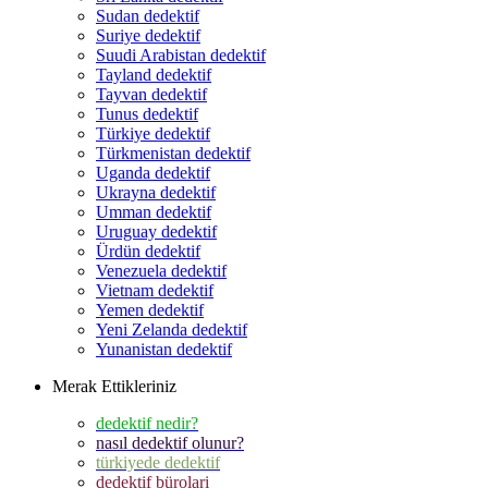
Sudan dedektif
Suriye dedektif
Suudi Arabistan dedektif
Tayland dedektif
Tayvan dedektif
Tunus dedektif
Türkiye dedektif
Türkmenistan dedektif
Uganda dedektif
Ukrayna dedektif
Umman dedektif
Uruguay dedektif
Ürdün dedektif
Venezuela dedektif
Vietnam dedektif
Yemen dedektif
Yeni Zelanda dedektif
Yunanistan dedektif
Merak Ettikleriniz
dedektif nedir?
nasıl dedektif olunur?
türkiyede dedektif
dedektif bürolari