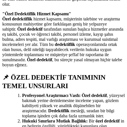
olur.
"Özel Dedektiflik Hizmet Kapsamı"
Özel dedektiflik
hizmet kapsamı, müşterinin talebine ve araştırma
konusunun mahiyetine göre farklılaşan geniş bir yelpazeye
sahiptir.
Özel dedektif
tarafından sunulan başlıca hizmetler arasında
eş takibi, çocuk ve öğrenci takibi, personel izleme, kayıp şahıs
bulma, adres tespiti, mal varlığı araştırması ve kurumsal suistimal
incelemeleri yer alır. Tüm bu
dedektiflik
operasyonlarında ortak
olan husus, delil niteliği taşıyabilecek verilerin hukuka uygun
yöntemlerle toplanması ve müşteriye şeffaf bir raporlama ile
sunulmasıdır.
Özel dedektif
, bu süreçte yasal olmayan hiçbir talebe
boyun eğmez.
📌 ÖZEL DEDEKTİF TANIMININ
TEMEL UNSURLARI
Profesyonel Araştırmacı Vasfı:
Özel dedektif
, yüzeysel
bakmak yerine derinlemesine inceleme yapan, gözlem
kabiliyeti yüksek ve analitik düşünebilen bir
araştırmacıdır.
Dedektiflik
mesleği, sıradan bir bilgi
toplama işinden çok daha fazla uzmanlık ister.
Hukuki Sınırlara Mutlak Bağlılık:
Bir
özel dedektif
in
en belirgin özelliği, yürürlükteki kanunlara olan