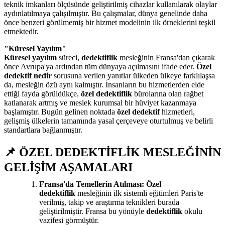
teknik imkanları ölçüsünde geliştirilmiş cihazlar kullanılarak olaylar
aydınlatılmaya çalışılmıştır. Bu çalışmalar, dünya genelinde daha
önce benzeri görülmemiş bir hizmet modelinin ilk örneklerini teşkil
etmektedir.
"Küresel Yayılım"
Küresel yayılım
süreci,
dedektiflik
mesleğinin Fransa'dan çıkarak
önce Avrupa'ya ardından tüm dünyaya açılmasını ifade eder.
Özel
dedektif nedir
sorusuna verilen yanıtlar ülkeden ülkeye farklılaşsa
da, mesleğin özü aynı kalmıştır. İnsanların bu hizmetlerden elde
ettiği fayda görüldükçe,
özel dedektiflik
bürolarına olan rağbet
katlanarak artmış ve meslek kurumsal bir hüviyet kazanmaya
başlamıştır. Bugün gelinen noktada
özel dedektif
hizmetleri,
gelişmiş ülkelerin tamamında yasal çerçeveye oturtulmuş ve belirli
standartlara bağlanmıştır.
📌 ÖZEL DEDEKTİFLİK MESLEĞİNİN
GELİŞİM AŞAMALARI
Fransa'da Temellerin Atılması:
Özel
dedektiflik
mesleğinin ilk sistemli eğitimleri Paris'te
verilmiş, takip ve araştırma teknikleri burada
geliştirilmiştir. Fransa bu yönüyle
dedektiflik
okulu
vazifesi görmüştür.