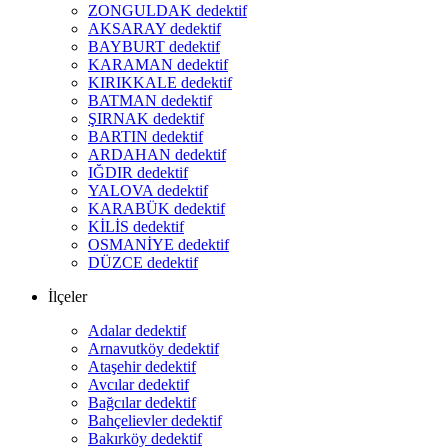
ZONGULDAK dedektif
AKSARAY dedektif
BAYBURT dedektif
KARAMAN dedektif
KIRIKKALE dedektif
BATMAN dedektif
ŞIRNAK dedektif
BARTIN dedektif
ARDAHAN dedektif
IĞDIR dedektif
YALOVA dedektif
KARABÜK dedektif
KİLİS dedektif
OSMANİYE dedektif
DÜZCE dedektif
İlçeler
Adalar dedektif
Arnavutköy dedektif
Ataşehir dedektif
Avcılar dedektif
Bağcılar dedektif
Bahçelievler dedektif
Bakırköy dedektif