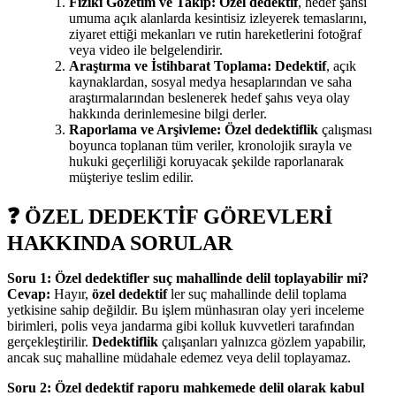
Fiziki Gözetim ve Takip:
Özel dedektif
, hedef şahsı
umuma açık alanlarda kesintisiz izleyerek temaslarını,
ziyaret ettiği mekanları ve rutin hareketlerini fotoğraf
veya video ile belgelendirir.
Araştırma ve İstihbarat Toplama:
Dedektif
, açık
kaynaklardan, sosyal medya hesaplarından ve saha
araştırmalarından beslenerek hedef şahıs veya olay
hakkında derinlemesine bilgi derler.
Raporlama ve Arşivleme:
Özel dedektiflik
çalışması
boyunca toplanan tüm veriler, kronolojik sırayla ve
hukuki geçerliliği koruyacak şekilde raporlanarak
müşteriye teslim edilir.
❓ ÖZEL DEDEKTİF GÖREVLERİ
HAKKINDA SORULAR
Soru 1: Özel dedektifler suç mahallinde delil toplayabilir mi?
Cevap:
Hayır,
özel dedektif
ler suç mahallinde delil toplama
yetkisine sahip değildir. Bu işlem münhasıran olay yeri inceleme
birimleri, polis veya jandarma gibi kolluk kuvvetleri tarafından
gerçekleştirilir.
Dedektiflik
çalışanları yalnızca gözlem yapabilir,
ancak suç mahalline müdahale edemez veya delil toplayamaz.
Soru 2: Özel dedektif raporu mahkemede delil olarak kabul