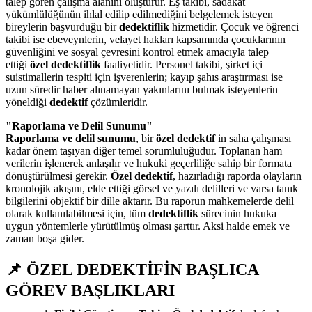
talep gören çalışma alanını oluşturur. Eş takibi, sadakat
yükümlülüğünün ihlal edilip edilmediğini belgelemek isteyen
bireylerin başvurduğu bir
dedektiflik
hizmetidir. Çocuk ve öğrenci
takibi ise ebeveynlerin, velayet hakları kapsamında çocuklarının
güvenliğini ve sosyal çevresini kontrol etmek amacıyla talep
ettiği
özel dedektiflik
faaliyetidir. Personel takibi, şirket içi
suistimallerin tespiti için işverenlerin; kayıp şahıs araştırması ise
uzun süredir haber alınamayan yakınlarını bulmak isteyenlerin
yöneldiği
dedektif
çözümleridir.
"Raporlama ve Delil Sunumu"
Raporlama ve delil sunumu
, bir
özel dedektif
in saha çalışması
kadar önem taşıyan diğer temel sorumluluğudur. Toplanan ham
verilerin işlenerek anlaşılır ve hukuki geçerliliğe sahip bir formata
dönüştürülmesi gerekir.
Özel dedektif
, hazırladığı raporda olayların
kronolojik akışını, elde ettiği görsel ve yazılı delilleri ve varsa tanık
bilgilerini objektif bir dille aktarır. Bu raporun mahkemelerde delil
olarak kullanılabilmesi için, tüm
dedektiflik
sürecinin hukuka
uygun yöntemlerle yürütülmüş olması şarttır. Aksi halde emek ve
zaman boşa gider.
📌 ÖZEL DEDEKTİFİN BAŞLICA
GÖREV BAŞLIKLARI