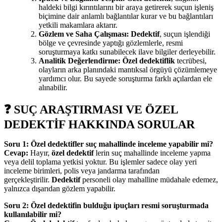
haldeki bilgi kırıntılarını bir araya getirerek suçun işleniş
biçimine dair anlamlı bağlantılar kurar ve bu bağlantıları
yetkili makamlara aktarır.
Gözlem ve Saha Çalışması:
Dedektif
, suçun işlendiği
bölge ve çevresinde yaptığı gözlemlerle, resmi
soruşturmaya katkı sunabilecek ilave bilgiler derleyebilir.
Analitik Değerlendirme:
Özel dedektiflik
tecrübesi,
olayların arka planındaki mantıksal örgüyü çözümlemeye
yardımcı olur. Bu sayede soruşturma farklı açılardan ele
alınabilir.
❓ SUÇ ARAŞTIRMASI VE ÖZEL
DEDEKTİF HAKKINDA SORULAR
Soru 1: Özel dedektifler suç mahallinde inceleme yapabilir mi?
Cevap:
Hayır,
özel dedektif
lerin suç mahallinde inceleme yapma
veya delil toplama yetkisi yoktur. Bu işlemler sadece olay yeri
inceleme birimleri, polis veya jandarma tarafından
gerçekleştirilir.
Dedektif
personeli olay mahalline müdahale edemez,
yalnızca dışarıdan gözlem yapabilir.
Soru 2: Özel dedektifin bulduğu ipuçları resmi soruşturmada
kullanılabilir mi?