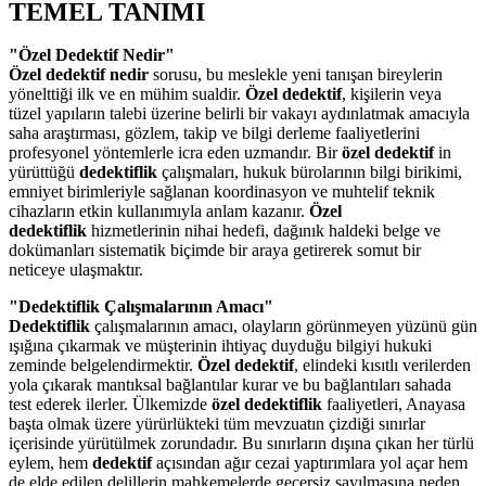
TEMEL TANIMI
"Özel Dedektif Nedir"
Özel dedektif nedir
sorusu, bu meslekle yeni tanışan bireylerin
yönelttiği ilk ve en mühim sualdir.
Özel dedektif
, kişilerin veya
tüzel yapıların talebi üzerine belirli bir vakayı aydınlatmak amacıyla
saha araştırması, gözlem, takip ve bilgi derleme faaliyetlerini
profesyonel yöntemlerle icra eden uzmandır. Bir
özel dedektif
in
yürüttüğü
dedektiflik
çalışmaları, hukuk bürolarının bilgi birikimi,
emniyet birimleriyle sağlanan koordinasyon ve muhtelif teknik
cihazların etkin kullanımıyla anlam kazanır.
Özel
dedektiflik
hizmetlerinin nihai hedefi, dağınık haldeki belge ve
dokümanları sistematik biçimde bir araya getirerek somut bir
neticeye ulaşmaktır.
"Dedektiflik Çalışmalarının Amacı"
Dedektiflik
çalışmalarının amacı, olayların görünmeyen yüzünü gün
ışığına çıkarmak ve müşterinin ihtiyaç duyduğu bilgiyi hukuki
zeminde belgelendirmektir.
Özel dedektif
, elindeki kısıtlı verilerden
yola çıkarak mantıksal bağlantılar kurar ve bu bağlantıları sahada
test ederek ilerler. Ülkemizde
özel dedektiflik
faaliyetleri, Anayasa
başta olmak üzere yürürlükteki tüm mevzuatın çizdiği sınırlar
içerisinde yürütülmek zorundadır. Bu sınırların dışına çıkan her türlü
eylem, hem
dedektif
açısından ağır cezai yaptırımlara yol açar hem
de elde edilen delillerin mahkemelerde geçersiz sayılmasına neden