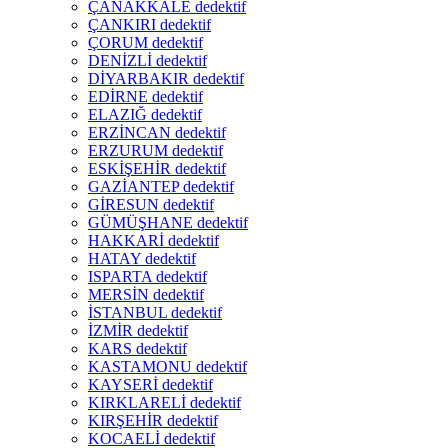
ÇANAKKALE dedektif
ÇANKIRI dedektif
ÇORUM dedektif
DENİZLİ dedektif
DİYARBAKIR dedektif
EDİRNE dedektif
ELAZIĞ dedektif
ERZİNCAN dedektif
ERZURUM dedektif
ESKİŞEHİR dedektif
GAZİANTEP dedektif
GİRESUN dedektif
GÜMÜŞHANE dedektif
HAKKARİ dedektif
HATAY dedektif
ISPARTA dedektif
MERSİN dedektif
İSTANBUL dedektif
İZMİR dedektif
KARS dedektif
KASTAMONU dedektif
KAYSERİ dedektif
KIRKLARELİ dedektif
KIRŞEHİR dedektif
KOCAELİ dedektif