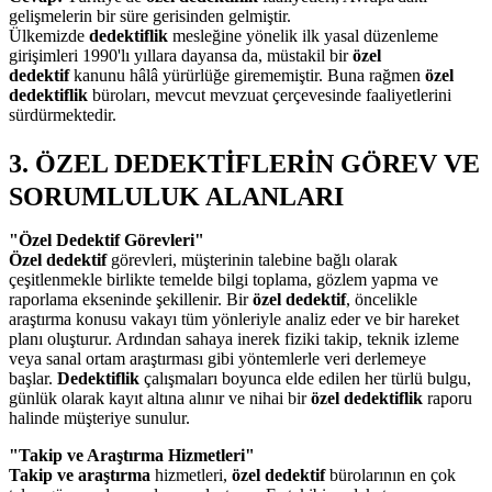
gelişmelerin bir süre gerisinden gelmiştir.
Ülkemizde
dedektiflik
mesleğine yönelik ilk yasal düzenleme
girişimleri 1990'lı yıllara dayansa da, müstakil bir
özel
dedektif
kanunu hâlâ yürürlüğe girememiştir. Buna rağmen
özel
dedektiflik
büroları, mevcut mevzuat çerçevesinde faaliyetlerini
sürdürmektedir.
3. ÖZEL DEDEKTİFLERİN GÖREV VE
SORUMLULUK ALANLARI
"Özel Dedektif Görevleri"
Özel dedektif
görevleri, müşterinin talebine bağlı olarak
çeşitlenmekle birlikte temelde bilgi toplama, gözlem yapma ve
raporlama ekseninde şekillenir. Bir
özel dedektif
, öncelikle
araştırma konusu vakayı tüm yönleriyle analiz eder ve bir hareket
planı oluşturur. Ardından sahaya inerek fiziki takip, teknik izleme
veya sanal ortam araştırması gibi yöntemlerle veri derlemeye
başlar.
Dedektiflik
çalışmaları boyunca elde edilen her türlü bulgu,
günlük olarak kayıt altına alınır ve nihai bir
özel dedektiflik
raporu
halinde müşteriye sunulur.
"Takip ve Araştırma Hizmetleri"
Takip ve araştırma
hizmetleri,
özel dedektif
bürolarının en çok