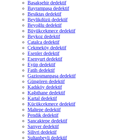
Başakşehir dedektif
Bayrampaşa dedektif
Beşiktaş dedektif
Beylikdüzü dedektif
Beyoğlu dedektif
Büyükçekmece dedektif
Beykoz dedektif
Çatalca dedektif
Çekmeköy dedektif
Esenler dedektif
Esenyurt dedektif
Eyüp dedektif
Fatih dedektif
Gaziosmanpaşa dedektif
Güngören dedektif
Kadıköy dedektif
Kağıthane dedektif
Kartal dedektif
Küçükçekmece dedektif
Maltepe dedektif
Pendik dedektif
Sancaktepe dedektif
Sarıyer dedektif
Silivri dedektif
Sultanbeyli dedektif