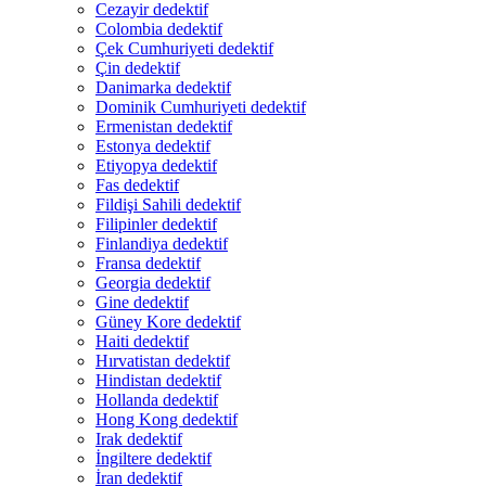
Cezayir dedektif
Colombia dedektif
Çek Cumhuriyeti dedektif
Çin dedektif
Danimarka dedektif
Dominik Cumhuriyeti dedektif
Ermenistan dedektif
Estonya dedektif
Etiyopya dedektif
Fas dedektif
Fildişi Sahili dedektif
Filipinler dedektif
Finlandiya dedektif
Fransa dedektif
Georgia dedektif
Gine dedektif
Güney Kore dedektif
Haiti dedektif
Hırvatistan dedektif
Hindistan dedektif
Hollanda dedektif
Hong Kong dedektif
Irak dedektif
İngiltere dedektif
İran dedektif