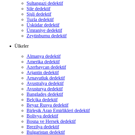
Sultangazi dedektif
Şile dedektif
Şişli dedektif
Tuzla dedektif
Üsküdar dedektif
Ümraniye dedektif
Zeytinburnu dedektif
Ülkeler
Almanya dedektif
Amerika dedektif
Azerbaycan dedektif
Arjantin dedektif
Arnavutluk dedektif
Avustralya dedektif
Avusturya dedektif
Bangladeş dedektif
Belçika dedektif
Beyaz Rusya dedektif
Birleşik Arap Emirlikleri dedektif
Bolivya dedektif
Bosna ve Hersek dedektif
Brezilya dedektif
Bulgaristan dedektif