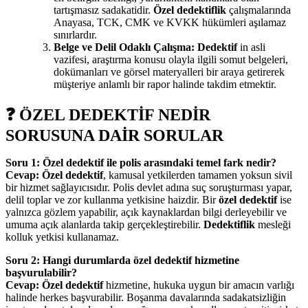
tartışmasız sadakatidir.
Özel dedektiflik
çalışmalarında
Anayasa, TCK, CMK ve KVKK hükümleri aşılamaz
sınırlardır.
Belge ve Delil Odaklı Çalışma:
Dedektif
in asli
vazifesi, araştırma konusu olayla ilgili somut belgeleri,
dokümanları ve görsel materyalleri bir araya getirerek
müşteriye anlamlı bir rapor halinde takdim etmektir.
❓ ÖZEL DEDEKTİF NEDİR
SORUSUNA DAİR SORULAR
Soru 1: Özel dedektif ile polis arasındaki temel fark nedir?
Cevap:
Özel dedektif
, kamusal yetkilerden tamamen yoksun sivil
bir hizmet sağlayıcısıdır. Polis devlet adına suç soruşturması yapar,
delil toplar ve zor kullanma yetkisine haizdir. Bir
özel dedektif
ise
yalnızca gözlem yapabilir, açık kaynaklardan bilgi derleyebilir ve
umuma açık alanlarda takip gerçekleştirebilir.
Dedektiflik
mesleği
kolluk yetkisi kullanamaz.
Soru 2: Hangi durumlarda özel dedektif hizmetine
başvurulabilir?
Cevap:
Özel dedektif
hizmetine, hukuka uygun bir amacın varlığı
halinde herkes başvurabilir. Boşanma davalarında sadakatsizliğin