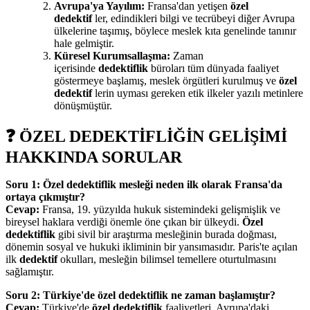
Avrupa'ya Yayılım:
Fransa'dan yetişen
özel
dedektif
ler, edindikleri bilgi ve tecrübeyi diğer Avrupa
ülkelerine taşımış, böylece meslek kıta genelinde tanınır
hale gelmiştir.
Küresel Kurumsallaşma:
Zaman
içerisinde
dedektiflik
büroları tüm dünyada faaliyet
göstermeye başlamış, meslek örgütleri kurulmuş ve
özel
dedektif
lerin uyması gereken etik ilkeler yazılı metinlere
dönüşmüştür.
❓ ÖZEL DEDEKTİFLİĞİN GELİŞİMİ
HAKKINDA SORULAR
Soru 1: Özel dedektiflik mesleği neden ilk olarak Fransa'da
ortaya çıkmıştır?
Cevap:
Fransa, 19. yüzyılda hukuk sistemindeki gelişmişlik ve
bireysel haklara verdiği önemle öne çıkan bir ülkeydi.
Özel
dedektiflik
gibi sivil bir araştırma mesleğinin burada doğması,
dönemin sosyal ve hukuki ikliminin bir yansımasıdır. Paris'te açılan
ilk
dedektif
okulları, mesleğin bilimsel temellere oturtulmasını
sağlamıştır.
Soru 2: Türkiye'de özel dedektiflik ne zaman başlamıştır?
Cevap:
Türkiye'de
özel dedektiflik
faaliyetleri, Avrupa'daki