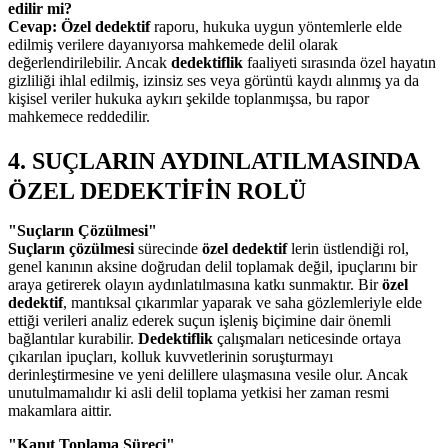
edilir mi?
Cevap:
Özel dedektif
raporu, hukuka uygun yöntemlerle elde
edilmiş verilere dayanıyorsa mahkemede delil olarak
değerlendirilebilir. Ancak
dedektiflik
faaliyeti sırasında özel hayatın
gizliliği ihlal edilmiş, izinsiz ses veya görüntü kaydı alınmış ya da
kişisel veriler hukuka aykırı şekilde toplanmışsa, bu rapor
mahkemece reddedilir.
4. SUÇLARIN AYDINLATILMASINDA
ÖZEL DEDEKTİFİN ROLÜ
"Suçların Çözülmesi"
Suçların çözülmesi
sürecinde
özel dedektif
lerin üstlendiği rol,
genel kanının aksine doğrudan delil toplamak değil, ipuçlarını bir
araya getirerek olayın aydınlatılmasına katkı sunmaktır. Bir
özel
dedektif
, mantıksal çıkarımlar yaparak ve saha gözlemleriyle elde
ettiği verileri analiz ederek suçun işleniş biçimine dair önemli
bağlantılar kurabilir.
Dedektiflik
çalışmaları neticesinde ortaya
çıkarılan ipuçları, kolluk kuvvetlerinin soruşturmayı
derinleştirmesine ve yeni delillere ulaşmasına vesile olur. Ancak
unutulmamalıdır ki asli delil toplama yetkisi her zaman resmi
makamlara aittir.
"Kanıt Toplama Süreci"