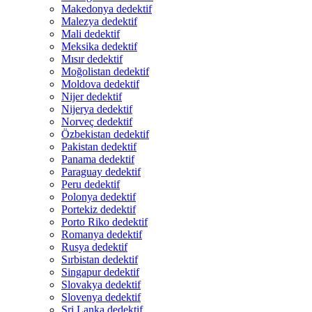
Makedonya dedektif
Malezya dedektif
Mali dedektif
Meksika dedektif
Mısır dedektif
Moğolistan dedektif
Moldova dedektif
Nijer dedektif
Nijerya dedektif
Norveç dedektif
Özbekistan dedektif
Pakistan dedektif
Panama dedektif
Paraguay dedektif
Peru dedektif
Polonya dedektif
Portekiz dedektif
Porto Riko dedektif
Romanya dedektif
Rusya dedektif
Sırbistan dedektif
Singapur dedektif
Slovakya dedektif
Slovenya dedektif
Sri Lanka dedektif