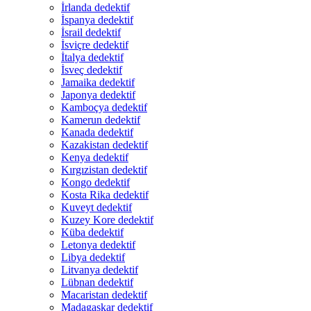
İrlanda dedektif
İspanya dedektif
İsrail dedektif
İsviçre dedektif
İtalya dedektif
İsveç dedektif
Jamaika dedektif
Japonya dedektif
Kamboçya dedektif
Kamerun dedektif
Kanada dedektif
Kazakistan dedektif
Kenya dedektif
Kırgızistan dedektif
Kongo dedektif
Kosta Rika dedektif
Kuveyt dedektif
Kuzey Kore dedektif
Küba dedektif
Letonya dedektif
Libya dedektif
Litvanya dedektif
Lübnan dedektif
Macaristan dedektif
Madagaskar dedektif