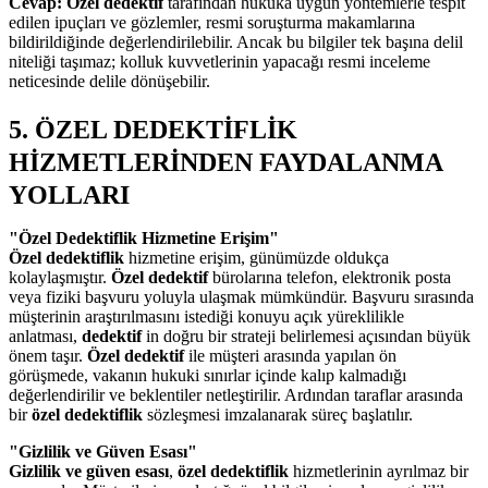
Cevap:
Özel dedektif
tarafından hukuka uygun yöntemlerle tespit
edilen ipuçları ve gözlemler, resmi soruşturma makamlarına
bildirildiğinde değerlendirilebilir. Ancak bu bilgiler tek başına delil
niteliği taşımaz; kolluk kuvvetlerinin yapacağı resmi inceleme
neticesinde delile dönüşebilir.
5. ÖZEL DEDEKTİFLİK
HİZMETLERİNDEN FAYDALANMA
YOLLARI
"Özel Dedektiflik Hizmetine Erişim"
Özel dedektiflik
hizmetine erişim, günümüzde oldukça
kolaylaşmıştır.
Özel dedektif
bürolarına telefon, elektronik posta
veya fiziki başvuru yoluyla ulaşmak mümkündür. Başvuru sırasında
müşterinin araştırılmasını istediği konuyu açık yüreklilikle
anlatması,
dedektif
in doğru bir strateji belirlemesi açısından büyük
önem taşır.
Özel dedektif
ile müşteri arasında yapılan ön
görüşmede, vakanın hukuki sınırlar içinde kalıp kalmadığı
değerlendirilir ve beklentiler netleştirilir. Ardından taraflar arasında
bir
özel dedektiflik
sözleşmesi imzalanarak süreç başlatılır.
"Gizlilik ve Güven Esası"
Gizlilik ve güven esası
,
özel dedektiflik
hizmetlerinin ayrılmaz bir