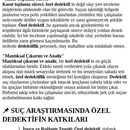
Kanıt toplama süreci
,
özel dedektif
in değil olay yeri inceleme
ekiplerinin uhdesinde olan bir görevdir. Suçun işlendiği bölgede
jandarma veya polis yetkilileri tarafından yürütülen titiz çalışmalar
neticesinde deliller uygun tekniklerle ve zarar görmeyecek şekilde
toplanır.
Özel dedektif
, bu aşamada ancak gözlemlerini ve
tespitlerini ilgili birimlerle paylaşarak sürece dolaylı yoldan destek
olabilir. İyi bir inceleme yapılmadığı takdirde olay yerindeki hassas
delillerin zarar görmesi kaçınılmazdır. Bu
nedenle
dedektiflik
personeli, olay mahalline asla müdahale etmez.
"Mantıksal Çıkarım ve Analiz"
Mantıksal çıkarım ve analiz
, bir
özel dedektif
in en güçlü
silahlarından biridir. Eldeki sınırlı verilerden yola çıkarak olayın
akışına dair tutarlı senaryolar üretmek ve bu senaryoları sahada test
etmek,
özel dedektiflik
mesleğinin bel kemiğini oluşturur.
Dedektif
,
suç olaylarının çözümüne ışık tutacak ipuçlarını sabırla takip eder ve
bu ipuçları birbirine eklendiğinde ortaya anlamlı bir bütün çıkar.
Birbirini takip eden bu çalışmalar zinciri, nihayetinde pek çok suçun
aydınlatılmasına katkı sağlar.
📌 SUÇ ARAŞTIRMASINDA ÖZEL
DEDEKTİFİN KATKILARI
İpucu ve Bağlantı Tespiti:
Özel dedektif
, dağınık