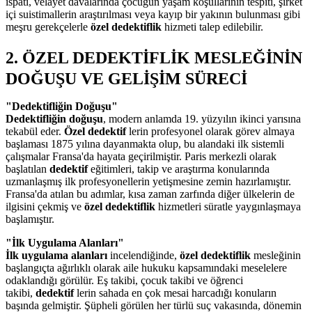
ispatı, velayet davalarında çocuğun yaşam koşullarının tespiti, şirket
içi suistimallerin araştırılması veya kayıp bir yakının bulunması gibi
meşru gerekçelerle
özel dedektiflik
hizmeti talep edilebilir.
2. ÖZEL DEDEKTİFLİK MESLEĞİNİN
DOĞUŞU VE GELİŞİM SÜRECİ
"Dedektifliğin Doğuşu"
Dedektifliğin doğuşu
, modern anlamda 19. yüzyılın ikinci yarısına
tekabül eder.
Özel dedektif
lerin profesyonel olarak görev almaya
başlaması 1875 yılına dayanmakta olup, bu alandaki ilk sistemli
çalışmalar Fransa'da hayata geçirilmiştir. Paris merkezli olarak
başlatılan
dedektif
eğitimleri, takip ve araştırma konularında
uzmanlaşmış ilk profesyonellerin yetişmesine zemin hazırlamıştır.
Fransa'da atılan bu adımlar, kısa zaman zarfında diğer ülkelerin de
ilgisini çekmiş ve
özel dedektiflik
hizmetleri süratle yaygınlaşmaya
başlamıştır.
"İlk Uygulama Alanları"
İlk uygulama alanları
incelendiğinde,
özel dedektiflik
mesleğinin
başlangıçta ağırlıklı olarak aile hukuku kapsamındaki meselelere
odaklandığı görülür. Eş takibi, çocuk takibi ve öğrenci
takibi,
dedektif
lerin sahada en çok mesai harcadığı konuların
başında gelmiştir. Şüpheli görülen her türlü suç vakasında, dönemin