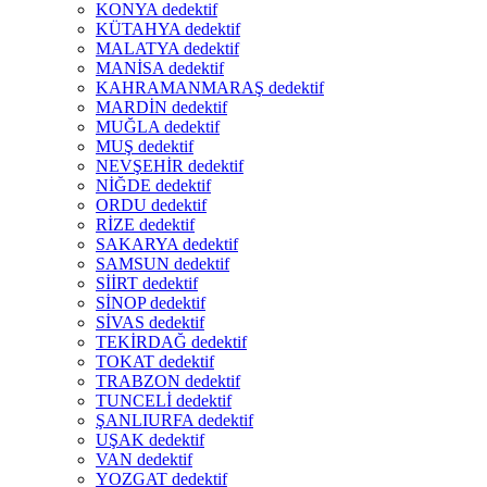
KONYA dedektif
KÜTAHYA dedektif
MALATYA dedektif
MANİSA dedektif
KAHRAMANMARAŞ dedektif
MARDİN dedektif
MUĞLA dedektif
MUŞ dedektif
NEVŞEHİR dedektif
NİĞDE dedektif
ORDU dedektif
RİZE dedektif
SAKARYA dedektif
SAMSUN dedektif
SİİRT dedektif
SİNOP dedektif
SİVAS dedektif
TEKİRDAĞ dedektif
TOKAT dedektif
TRABZON dedektif
TUNCELİ dedektif
ŞANLIURFA dedektif
UŞAK dedektif
VAN dedektif
YOZGAT dedektif