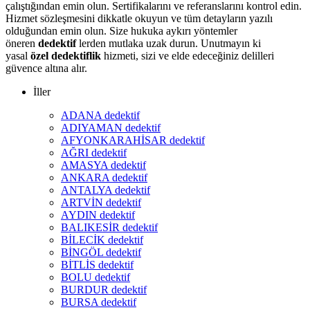
çalıştığından emin olun. Sertifikalarını ve referanslarını kontrol edin.
Hizmet sözleşmesini dikkatle okuyun ve tüm detayların yazılı
olduğundan emin olun. Size hukuka aykırı yöntemler
öneren
dedektif
lerden mutlaka uzak durun. Unutmayın ki
yasal
özel dedektiflik
hizmeti, sizi ve elde edeceğiniz delilleri
güvence altına alır.
İller
ADANA dedektif
ADIYAMAN dedektif
AFYONKARAHİSAR dedektif
AĞRI dedektif
AMASYA dedektif
ANKARA dedektif
ANTALYA dedektif
ARTVİN dedektif
AYDIN dedektif
BALIKESİR dedektif
BİLECİK dedektif
BİNGÖL dedektif
BİTLİS dedektif
BOLU dedektif
BURDUR dedektif
BURSA dedektif