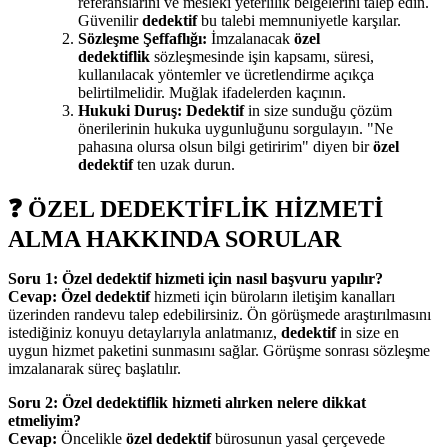
referanslarını ve mesleki yeterlilik belgelerini talep edin.
Güvenilir
dedektif
bu talebi memnuniyetle karşılar.
Sözleşme Şeffaflığı:
İmzalanacak
özel
dedektiflik
sözleşmesinde işin kapsamı, süresi,
kullanılacak yöntemler ve ücretlendirme açıkça
belirtilmelidir. Muğlak ifadelerden kaçının.
Hukuki Duruş:
Dedektif
in size sunduğu çözüm
önerilerinin hukuka uygunluğunu sorgulayın. "Ne
pahasına olursa olsun bilgi getiririm" diyen bir
özel
dedektif
ten uzak durun.
❓ ÖZEL DEDEKTİFLİK HİZMETİ
ALMA HAKKINDA SORULAR
Soru 1: Özel dedektif hizmeti için nasıl başvuru yapılır?
Cevap:
Özel dedektif
hizmeti için büroların iletişim kanalları
üzerinden randevu talep edebilirsiniz. Ön görüşmede araştırılmasını
istediğiniz konuyu detaylarıyla anlatmanız,
dedektif
in size en
uygun hizmet paketini sunmasını sağlar. Görüşme sonrası sözleşme
imzalanarak süreç başlatılır.
Soru 2: Özel dedektiflik hizmeti alırken nelere dikkat
etmeliyim?
Cevap:
Öncelikle
özel dedektif
bürosunun yasal çerçevede