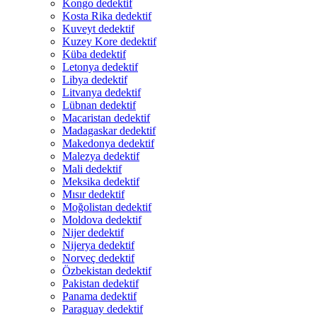
Kongo dedektif
Kosta Rika dedektif
Kuveyt dedektif
Kuzey Kore dedektif
Küba dedektif
Letonya dedektif
Libya dedektif
Litvanya dedektif
Lübnan dedektif
Macaristan dedektif
Madagaskar dedektif
Makedonya dedektif
Malezya dedektif
Mali dedektif
Meksika dedektif
Mısır dedektif
Moğolistan dedektif
Moldova dedektif
Nijer dedektif
Nijerya dedektif
Norveç dedektif
Özbekistan dedektif
Pakistan dedektif
Panama dedektif
Paraguay dedektif