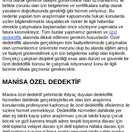
firma olarak gerekse faaliyet göstermekte olan uzmanlarımız ile
birlikte zorunlu olan izin belgelerine ve sertifikalara sahip olarak
yasaların doğrultusunda gerektiği gibi hizmet veriyoruz. Bu
nedenle yapılan tüm araştırmalar kapsamında hukuki konularda
sizleri bilgilendirmekte oluşabilecek riskler ile ilgili haberdar
etmekte çalışmalara başlamadan önce sözleşme yapmakta ve
fatura kesmekteyiz. Tüm bunlar yapmamız gereken ve
özel
dedektiflik
alanında dikkat edilmesi gereken hususlardır. Özel
dedektiflik alanında gerçekleşen tüm faaliyetlerimizde çalışmakta
olan uzmanlarımız üniversite mezunu olup bu alanda eğitim almış
ve faaliyet gösterebilmek için izin belgelerine sahip olan kişilerdir.
Gerçekçi çalışkan disiplinli gizliliği esas alan dürüst ve güvenilir bir
özel dedektiflik bürosu ile çalışmak istiyorsanız konu ile ilgili
bizimle irtibata geçmeniz gerekecektir.
MANİSA ÖZEL DEDEKTİF
Manisa özel dedektif şehrinizde ihtiyaç duyulan dedektiflik
hizmetleri dahilinde gerçekleştirilecek olan tüm araştırma
konularında profesyonel kadromuz ile özel dedektiflik ofislerimiz ile
sizlere hizmet vermekteyiz. Dedektiflik hizmetleri dahilinde yer
alan eş takibi kayıp şahıs araştırması çocuk takibi kayıp çocuk
böcek ve gizli kamera tespiti adres tespiti boşanma davası için
delil toplama velayet davası için delil toplama nafaka davası için
delil toplama kurumsal firma analizi personel takibi sahte marka