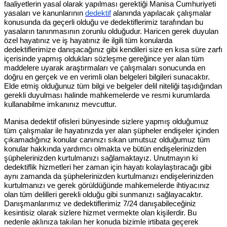
faaliyetlerin yasal olarak yapılması gerektiği Manisa Cumhuriyeti
yasaları ve kanunlarının
dedektif
alanında yapılacak çalışmalar
konusunda da geçerli olduğu ve dedektiflerimiz tarafından bu
yasaların tanınmasının zorunlu olduğudur. Haricen gerek duyulan
özel hayatınız ve iş hayatınız ile ilgili tüm konularda
dedektiflerimize danışacağınız gibi kendileri size en kısa süre zarfı
içerisinde yapmış oldukları sözleşme gereğince yer alan tüm
maddelere uyarak araştırmaları ve çalışmaları sonucunda en
doğru en gerçek ve en verimli olan belgeleri bilgileri sunacaktır.
Elde etmiş olduğunuz tüm bilgi ve belgeler delil niteliği taşıdığından
gerekli duyulması halinde mahkemelerde ve resmi kurumlarda
kullanabilme imkanınız mevcuttur.
Manisa dedektif ofisleri bünyesinde sizlere yapmış olduğumuz
tüm çalışmalar ile hayatınızda yer alan şüpheler endişeler içinden
çıkamadığınız konular canınızı sıkan umutsuz olduğumuz tüm
konular hakkında yardımcı olmakta ve bütün endişelerinizden
şüphelerinizden kurtulmanızı sağlamaktayız. Unutmayın ki
dedektiflik hizmetleri her zaman için hayatı kolaylaştıracağı gibi
aynı zamanda da şüphelerinizden kurtulmanızı endişelerinizden
kurtulmanızı ve gerek görüldüğünde mahkemelerde ihtiyacınız
olan tüm delilleri gerekli olduğu gibi sunmanızı sağlayacaktır.
Danışmanlarımız ve dedektiflerimiz 7/24 danışabileceğiniz
kesintisiz olarak sizlere hizmet vermekte olan kişilerdir. Bu
nedenle aklınıza takılan her konuda bizimle irtibata geçerek