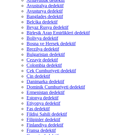
Arnavutluk dedektif
Avustralya dedektif
Avusturya dedektif
Bangladeş dedektif
Belçika dedektif
Beyaz Rusya dedektif
Birleşik Arap Emirlikleri dedektif
Bolivya dedektif
Bosna ve Hersek dedektif
Brezilya dedektif
Bulgaristan dedektif
Cezayir dedektif
Colombia dedektif
Çek Cumhuriyeti dedektif
Çin dedektif
Danimarka dedektif
Dominik Cumhuriyeti dedektif
Ermenistan dedektif
Estonya dedektif
Etiyopya dedektif
Fas dedektif
Fildişi Sahili dedektif
Filipinler dedektif
Finlandiya dedektif
Fransa dedektif