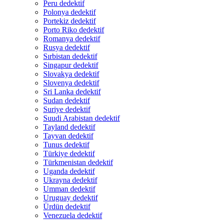
Peru dedektif
Polonya dedektif
Portekiz dedektif
Porto Riko dedektif
Romanya dedektif
Rusya dedektif
Sırbistan dedektif
Singapur dedektif
Slovakya dedektif
Slovenya dedektif
Sri Lanka dedektif
Sudan dedektif
Suriye dedektif
Suudi Arabistan dedektif
Tayland dedektif
Tayvan dedektif
Tunus dedektif
Türkiye dedektif
Türkmenistan dedektif
Uganda dedektif
Ukrayna dedektif
Umman dedektif
Uruguay dedektif
Ürdün dedektif
Venezuela dedektif