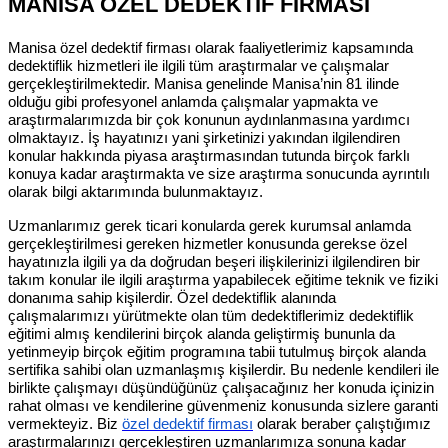
MANİSA ÖZEL DEDEKTİF FİRMASI
Manisa özel dedektif firması olarak faaliyetlerimiz kapsamında
dedektiflik hizmetleri ile ilgili tüm araştırmalar ve çalışmalar
gerçekleştirilmektedir. Manisa genelinde Manisa’nin 81 ilinde
olduğu gibi profesyonel anlamda çalışmalar yapmakta ve
araştırmalarımızda bir çok konunun aydınlanmasına yardımcı
olmaktayız. İş hayatınızı yani şirketinizi yakından ilgilendiren
konular hakkında piyasa araştırmasından tutunda birçok farklı
konuya kadar araştırmakta ve size araştırma sonucunda ayrıntılı
olarak bilgi aktarımında bulunmaktayız.
Uzmanlarımız gerek ticari konularda gerek kurumsal anlamda
gerçekleştirilmesi gereken hizmetler konusunda gerekse özel
hayatınızla ilgili ya da doğrudan beşeri ilişkilerinizi ilgilendiren bir
takım konular ile ilgili araştırma yapabilecek eğitime teknik ve fiziki
donanıma sahip kişilerdir. Özel dedektiflik alanında
çalışmalarımızı yürütmekte olan tüm dedektiflerimiz dedektiflik
eğitimi almış kendilerini birçok alanda geliştirmiş bununla da
yetinmeyip birçok eğitim programına tabii tutulmuş birçok alanda
sertifika sahibi olan uzmanlaşmış kişilerdir. Bu nedenle kendileri ile
birlikte çalışmayı düşündüğünüz çalışacağınız her konuda içinizin
rahat olması ve kendilerine güvenmeniz konusunda sizlere garanti
vermekteyiz. Biz
özel dedektif firması
olarak beraber çalıştığımız
araştırmalarınızı gerçekleştiren uzmanlarımıza sonuna kadar