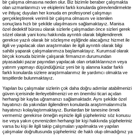
bir çalışma olmasına neden olur. Biz bizimle beraber çalışmakta
olan uzmanlarımızı ve ekiplerini farklı konularda görevlendirmekte
ve ihtiyaç duyulan her konuda en profesyonel çalışmayı
gerçekleştirerek verimli bir çalışma olmasını ve istenilen
sonuçlara hızlı bir şekilde ulaşılmasını sağlamaktayız. Manisa
özel dedektif bürosu olarak sizlerle çalışmadan önce sizleri gerek
sözel olarak yani konu hakkında ayrıntılı olarak bilgilendirerek
gerekse yazılı olarak bir sözleşme eşliğinde alacağınız hizmet ile
ilgili ve yapılacak olan araştırmaları ile ilgili ayrıntılı olarak bilgi
sahibi yaparak çalışmalarımıza başlamaktayız. Kurumsal olarak
birçok konuda bizimle çalışarak firmanızın durumundan
piyasadaki pazar payından yapılacak olan ortaklıklarınızın veya
yatırım yapmayı düşündüğünüz yeni bir iş alanına kadar farklı
farklı konularda sizlere araştırmalarımız ile yardımcı olmakta ve
tespitlerde bulunmaktayız.
Yapılan bu çalışmalar sizlerin çok daha doğru adımlar atabilmenizi
güven içerisinde ilerleyebilmenizi ve en önemlisi ticari açıdan
herhangi bir kayba uğramanızı sağlamaktadır. Aynı şekilde özel
hayatınızı da yakından ilgilendiren konularda araştırmalarımızla
hayatınızı kolaylaştırmaktayız. Bunlardan bir tanesine örnek
vermemiz gerekirse örneğin eşinizle ilgili şüpheleriniz söz konusu
ise veya yakın çevrenizden herhangi bir kişi hakkında şüpheleriniz
varsa bu kişi ile ilgili takip çalışmaları yapılmakta ve yapılan
çalışmalar doğrultusunda şüpheleriniz de haklı olup olmadığınız ya