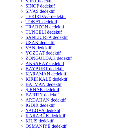
SİİRT dedektif
SİNOP dedektif
SİVAS dedektif
TEKİRDAĞ dedektif
TOKAT dedektif
TRABZON dedektif
TUNCELİ dedektif
ŞANLIURFA dedektif
UŞAK dedektif
VAN dedektif
YOZGAT dedektif
ZONGULDAK dedektif
AKSARAY dedektif
BAYBURT dedektif
KARAMAN dedektif
KIRIKKALE dedektif
BATMAN dedektif
ŞIRNAK dedektif
BARTIN dedektif
ARDAHAN dedektif
IĞDIR dedektif
YALOVA dedektif
KARABÜK dedektif
KİLİS dedektif
OSMANİYE dedektif