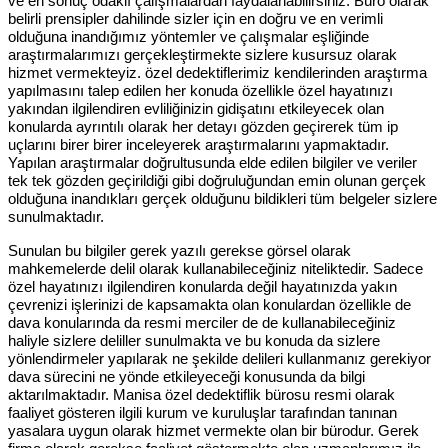
ve en sonuç odaklı çalışmalardan faydalanabilirsiniz. Büro olarak
belirli prensipler dahilinde sizler için en doğru ve en verimli
olduğuna inandığımız yöntemler ve çalışmalar eşliğinde
araştırmalarımızı gerçekleştirmekte sizlere kusursuz olarak
hizmet vermekteyiz. özel dedektiflerimiz kendilerinden araştırma
yapılmasını talep edilen her konuda özellikle özel hayatınızı
yakından ilgilendiren evliliğinizin gidişatını etkileyecek olan
konularda ayrıntılı olarak her detayı gözden geçirerek tüm ip
uçlarını birer birer inceleyerek araştırmalarını yapmaktadır.
Yapılan araştırmalar doğrultusunda elde edilen bilgiler ve veriler
tek tek gözden geçirildiği gibi doğruluğundan emin olunan gerçek
olduğuna inandıkları gerçek olduğunu bildikleri tüm belgeler sizlere
sunulmaktadır.
Sunulan bu bilgiler gerek yazılı gerekse görsel olarak
mahkemelerde delil olarak kullanabileceğiniz niteliktedir. Sadece
özel hayatınızı ilgilendiren konularda değil hayatınızda yakın
çevrenizi işlerinizi de kapsamakta olan konulardan özellikle de
dava konularında da resmi merciler de de kullanabileceğiniz
haliyle sizlere deliller sunulmakta ve bu konuda da sizlere
yönlendirmeler yapılarak ne şekilde delileri kullanmanız gerekiyor
dava sürecini ne yönde etkileyeceği konusunda da bilgi
aktarılmaktadır. Manisa özel dedektiflik bürosu resmi olarak
faaliyet gösteren ilgili kurum ve kuruluşlar tarafından tanınan
yasalara uygun olarak hizmet vermekte olan bir bürodur. Gerek