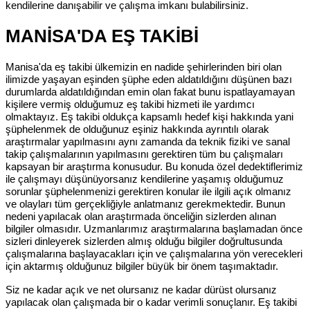
kendilerine danışabilir ve çalışma imkanı bulabilirsiniz.
MANİSA'DA EŞ TAKİBİ
Manisa'da eş takibi ülkemizin en nadide şehirlerinden biri olan
ilimizde yaşayan eşinden şüphe eden aldatıldığını düşünen bazı
durumlarda aldatıldığından emin olan fakat bunu ispatlayamayan
kişilere vermiş olduğumuz eş takibi hizmeti ile yardımcı
olmaktayız. Eş takibi oldukça kapsamlı hedef kişi hakkında yani
şüphelenmek de olduğunuz eşiniz hakkında ayrıntılı olarak
araştırmalar yapılmasını aynı zamanda da teknik fiziki ve sanal
takip çalışmalarının yapılmasını gerektiren tüm bu çalışmaları
kapsayan bir araştırma konusudur. Bu konuda özel dedektiflerimiz
ile çalışmayı düşünüyorsanız kendilerine yaşamış olduğumuz
sorunlar şüphelenmenizi gerektiren konular ile ilgili açık olmanız
ve olayları tüm gerçekliğiyle anlatmanız gerekmektedir. Bunun
nedeni yapılacak olan araştırmada önceliğin sizlerden alınan
bilgiler olmasıdır. Uzmanlarımız araştırmalarına başlamadan önce
sizleri dinleyerek sizlerden almış olduğu bilgiler doğrultusunda
çalışmalarına başlayacakları için ve çalışmalarına yön verecekleri
için aktarmış olduğunuz bilgiler büyük bir önem taşımaktadır.
Siz ne kadar açık ve net olursanız ne kadar dürüst olursanız
yapılacak olan çalışmada bir o kadar verimli sonuçlanır. Eş takibi