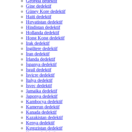
Georgia dedektif
Gine dedektif
Güney Kore dedektif
Haiti dedektif
Hırvatistan dedektif
Hindistan dedektif
Hollanda dedektif
Hong Kong dedektif
Irak dedektif
İngiltere dedektif
İran dedektif
İrlanda dedektif
İspanya dedektif
İsrail dedektif
İsviçre dedektif
İtalya dedektif
İsveç dedektif
Jamaika dedektif
Japonya dedektif
Kamboçya dedektif
Kamerun dedektif
Kanada dedektif
Kazakistan dedektif
Kenya dedektif
Kırgızistan dedektif