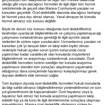
olduğu gibi veya alacağınız hizmetler ile ilgili diğer tüm hizmet
sektörlerinde de geçerli olan Manisa Cumhuriyeti yasaları ve
kanunları geçerlidir. Özel dedektiflik alanında alacağınız herhangi
bir hizmet yasa dışı olmaz olamaz. Yasal olmayan bir konuda
hizmet almanız söz konusu değildir.
Böyle bir durum söz konusu olduğunda özel dedektiflerimiz
tarafından uyarılacak bilgilendirilecek ve çalışma yapılamayacağı
çalışmanın sonlandırılması gerektiği ile ilgili ayrıntılı olarak
nedenleri ile sizlere rapor sunulacaktır. Uzmanlarımız yasaları ve
kanunları çok iyi tanıyan bilen ve takip eden kişiler olması
nedeniyle hukuki açıdan sorun içeren sonucunda cezai
yaptırımları kadar varabilecek olan konularda müşterilerini
bilgilendirmek ve araştırmayı sonlandırmak zorundadır. Özel
dedektiflik hizmetleri sizlerin istediğin her konuda araştırma
yapılmasını istenilen tüm sonuçları ulaşılmasını yaşamakta
olduğumuz dava süreçlerinde hayatınızı kolaylaştırmayı gerek
duyulan delillerin elde etmenizi sağlar.
Tüm bunların dışında özel dedektiflik hizmetleri hukuki konularda
da bilgi sahibi olmanızı bilgilendirilmenizi yönlendirilmenizi ve size
yol gösterilmesini de kapsamaktadır. Özel hayatınız veya iş
hayatınız fark etmez her konuda araştırma yapılmasını talep
edebilir kişi ya da konu ile ilgili derinlemesine sonuçlara ulaşmayı
isteyebilirsiniz. Manisa özel dedektiflik ofislerimiz sizlere bu