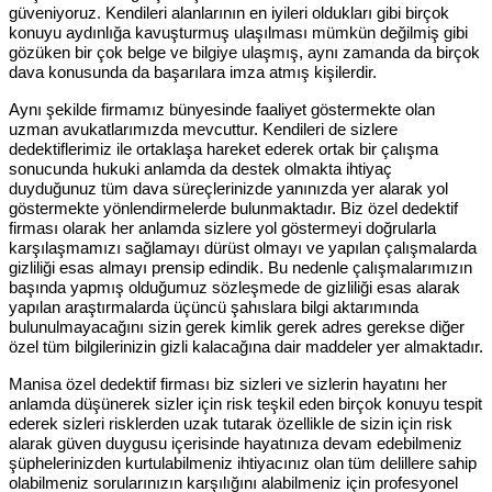
güveniyoruz. Kendileri alanlarının en iyileri oldukları gibi birçok
konuyu aydınlığa kavuşturmuş ulaşılması mümkün değilmiş gibi
gözüken bir çok belge ve bilgiye ulaşmış, aynı zamanda da birçok
dava konusunda da başarılara imza atmış kişilerdir.
Aynı şekilde firmamız bünyesinde faaliyet göstermekte olan
uzman avukatlarımızda mevcuttur. Kendileri de sizlere
dedektiflerimiz ile ortaklaşa hareket ederek ortak bir çalışma
sonucunda hukuki anlamda da destek olmakta ihtiyaç
duyduğunuz tüm dava süreçlerinizde yanınızda yer alarak yol
göstermekte yönlendirmelerde bulunmaktadır. Biz özel dedektif
firması olarak her anlamda sizlere yol göstermeyi doğrularla
karşılaşmamızı sağlamayı dürüst olmayı ve yapılan çalışmalarda
gizliliği esas almayı prensip edindik. Bu nedenle çalışmalarımızın
başında yapmış olduğumuz sözleşmede de gizliliği esas alarak
yapılan araştırmalarda üçüncü şahıslara bilgi aktarımında
bulunulmayacağını sizin gerek kimlik gerek adres gerekse diğer
özel tüm bilgilerinizin gizli kalacağına dair maddeler yer almaktadır.
Manisa özel dedektif firması biz sizleri ve sizlerin hayatını her
anlamda düşünerek sizler için risk teşkil eden birçok konuyu tespit
ederek sizleri risklerden uzak tutarak özellikle de sizin için risk
alarak güven duygusu içerisinde hayatınıza devam edebilmeniz
şüphelerinizden kurtulabilmeniz ihtiyacınız olan tüm delillere sahip
olabilmeniz sorularınızın karşılığını alabilmeniz için profesyonel