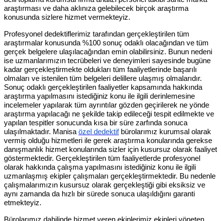
araştırması ve daha aklınıza gelebilecek birçok araştırma
konusunda sizlere hizmet vermekteyiz.
Profesyonel dedektiflerimiz tarafından gerçekleştirilen tüm
araştırmalar konusunda %100 sonuç odaklı olacağından ve tüm
gerçek belgelere ulaşılacağından emin olabilirsiniz. Bunun nedeni
ise uzmanlarımızın tecrübeleri ve deneyimleri sayesinde bugüne
kadar gerçekleştirmekte oldukları tüm faaliyetlerinde başarılı
olmaları ve istenilen tüm belgeleri delillere ulaşmış olmalarıdır.
Sonuç odaklı gerçekleştirilen faaliyetler kapsamında hakkında
araştırma yapılmasını istediğiniz konu ile ilgili derinlemesine
incelemeler yapılarak tüm ayrıntılar gözden geçirilerek ne yönde
araştırma yapılacağı ne şekilde takip edileceği tespit edilmekte ve
yapılan tespitler sonucunda kısa bir süre zarfında sonuca
ulaşılmaktadır. Manisa
özel dedektif
bürolarımız kurumsal olarak
vermiş olduğu hizmetleri ile gerek araştırma konularında gerekse
danışmanlık hizmet konularında sizler için kusursuz olarak faaliyet
göstermektedir. Gerçekleştirilen tüm faaliyetlerde profesyonel
olarak hakkında çalışma yapılmasını istediğiniz konu ile ilgili
uzmanlaşmış ekipler çalışmaları gerçekleştirmektedir. Bu nedenle
çalışmalarımızın kusursuz olarak gerçekleştiği gibi eksiksiz ve
aynı zamanda da hızlı bir sürede sonuca ulaşıldığını garanti
etmekteyiz.
Bürolarımız dahilinde hizmet veren ekiplerimiz ekipleri yöneten