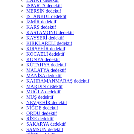
HATAY dedektif
ISPARTA dedektif
MERSİN dedektif
İSTANBUL dedektif
İZMİR dedektif
KARS dedektif
KASTAMONU dedektif
KAYSERİ dedektif
KIRKLARELİ dedektif
KIRŞEHİR dedektif
KOCAELİ dedektif
KONYA dedektif
KÜTAHYA dedektif
MALATYA dedektif
MANİSA dedektif
KAHRAMANMARAŞ dedektif
MARDİN dedektif
MUĞLA dedektif
MUŞ dedektif
NEVŞEHİR dedektif
NİĞDE dedektif
ORDU dedektif
RİZE dedektif
SAKARYA dedektif
SAMSUN dedektif