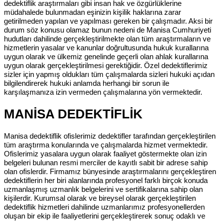
dedektiflik araştırmaları gibi insan hak ve özgürlüklerine
müdahalede bulunmadan eşinizin kişilik haklarına zarar
getirilmeden yapılan ve yapılması gereken bir çalışmadır. Aksi bir
durum söz konusu olamaz bunun nedeni de Manisa Cumhuriyeti
hudutları dahilinde gerçekleştirilmekte olan tüm araştırmaların ve
hizmetlerin yasalar ve kanunlar doğrultusunda hukuk kurallarına
uygun olarak ve ülkemiz genelinde geçerli olan ahlak kurallarına
uygun olarak gerçekleştirilmesi gerektiğidir. Özel dedektiflerimiz
sizler için yapmış oldukları tüm çalışmalarda sizleri hukuki açıdan
bilgilendirerek hukuki anlamda herhangi bir sorun ile
karşılaşmanıza izin vermeden çalışmalarına yön vermektedir.
MANİSA DEDEKTİFLİK
Manisa dedektiflik ofislerimiz dedektifler tarafından gerçekleştirilen
tüm araştırma konularında ve çalışmalarda hizmet vermektedir.
Ofislerimiz yasalara uygun olarak faaliyet göstermekte olan izin
belgeleri bulunan resmi merciler de kayıtlı sabit bir adrese sahip
olan ofislerdir. Firmamız bünyesinde araştırmalarını gerçekleştiren
dedektiflerin her biri alanlarında profesyonel farklı birçok konuda
uzmanlaşmış uzmanlık belgelerini ve sertifikalarına sahip olan
kişilerdir. Kurumsal olarak ve bireysel olarak gerçekleştirilen
dedektiflik hizmetleri dahilinde uzmanlarımız profesyonellerden
oluşan bir ekip ile faaliyetlerini gerçekleştirerek sonuç odaklı ve