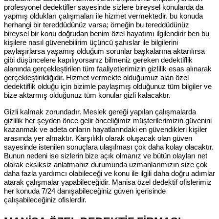
profesyonel dedektifler sayesinde sizlere bireysel konularda da
yapmış oldukları çalışmaları ile hizmet vermektedir. bu konuda
herhangi bir tereddüdünüz varsa; örneğin bu tereddüdünüz
bireysel bir konu doğrudan benim özel hayatımı ilgilendirir ben bu
kişilere nasıl güvenebilirim üçüncü şahıslar ile bilgilerini
paylaşırlarsa yaşamış olduğum sorunlar başkalarına aktarılırsa
gibi düşüncelere kapılıyorsanız bilmeniz gereken dedektiflik
alanında gerçekleştirilen tüm faaliyetlerimizin gizlilik esas alınarak
gerçekleştirildiğidir. Hizmet vermekte olduğumuz alan özel
dedektiflik olduğu için bizimle paylaşmış olduğunuz tüm bilgiler ve
bize aktarmış olduğunuz tüm konular gizli kalacaktır.
Gizli kalmak zorundadır. Meslek gereği yapılan çalışmalarda
gizlilik her şeyden önce gelir önceliğimiz müşterilerimizin güvenini
kazanmak ve adeta onların hayatlarındaki en güvendikleri kişiler
arasında yer almaktır. Karşılıklı olarak oluşacak olan güven
sayesinde istenilen sonuçlara ulaşılması çok daha kolay olacaktır.
Bunun nedeni ise sizlerin bize açık olmanız ve bütün olayları net
olarak eksiksiz anlatmanız durumunda uzmanlarımızın size çok
daha fazla yardımcı olabileceği ve konu ile ilgili daha doğru adımlar
atarak çalışmalar yapabileceğidir. Manisa özel dedektif ofislerimiz
her konuda 7/24 danışabileceğiniz güven içerisinde
çalışabileceğiniz ofislerdir.