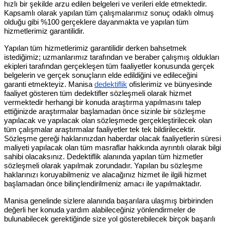
hızlı bir şekilde arzu edilen belgeleri ve verileri elde etmektedir.
Kapsamlı olarak yapılan tüm çalışmalarımız sonuç odaklı olmuş
olduğu gibi %100 gerçeklere dayanmakta ve yapılan tüm
hizmetlerimiz garantilidir.
Yapılan tüm hizmetlerimiz garantilidir derken bahsetmek
istediğimiz; uzmanlarımız tarafından ve beraber çalışmış oldukları
ekipleri tarafından gerçekleşen tüm faaliyetler konusunda gerçek
belgelerin ve gerçek sonuçların elde edildiğini ve edileceğini
garanti etmekteyiz. Manisa
dedektiflik
ofislerimiz ve bünyesinde
faaliyet gösteren tüm dedektifler sözleşmeli olarak hizmet
vermektedir herhangi bir konuda araştırma yapılmasını talep
ettiğinizde araştırmalar başlamadan önce sizinle bir sözleşme
yapılacak ve yapılacak olan sözleşmede gerçekleştirilecek olan
tüm çalışmalar araştırmalar faaliyetler tek tek bildirilecektir.
Sözleşme gereği haklarınızdan haberdar olacak faaliyetlerin süresi
maliyeti yapılacak olan tüm masraflar hakkında ayrıntılı olarak bilgi
sahibi olacaksınız. Dedektiflik alanında yapılan tüm hizmetler
sözleşmeli olarak yapılmak zorundadır. Yapılan bu sözleşme
haklarınızı koruyabilmeniz ve alacağınız hizmet ile ilgili hizmet
başlamadan önce bilinçlendirilmeniz amacı ile yapılmaktadır.
Manisa genelinde sizlere alanında başarılara ulaşmış birbirinden
değerli her konuda yardım alabileceğiniz yönlendirmeler de
bulunabilecek gerektiğinde size yol gösterebilecek birçok başarılı