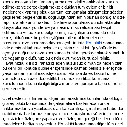
konusunda yapılan tüm araştırmalarda kişiler anlık olarak takip
edilmekte ve gerçekleştirmekte oldukları tüm eylemler bir bir
incelenerek yapmış oldukları tüm konuşmalar görüşmeler gözden
geçirilerek belgelendirilir, doğruluğundan emin olunan sonuçlar size
rapor olarak sunulmaktadır. Sizlere rapor olarak sunulmakta olan
dosya olumsuz yönde ise yani eşinizin sizi aldatması tespit
edilmiş ise ve bu konu belgelenmiş ise çalışma sonunda elde
etmiş olduğunuz belgeler eşliğinde aile mahkemelerine
başvurabilir ve boşanma davası açabilirsiniz.
Eş takibi
sonucunda
elde etmiş olduğunuz belgeler eşinizin sizi aldattığı yönünde ise
açmış olduğunuz dava konusunda bunları gerekçe olarak sunabilir
ve yaşamış olduğunuz bu çirkin durumdan kurtulabilirsiniz.
Hayatınızla ilgili sizi rahatsız eden huzursuz olmanıza neden olan
bu denli bir konuda şüpheler içerisinde kalmak belirsizlikler içinde
yaşamaktan kurtulmak istiyorsanız Manisa'da eş takibi hizmeti
vermekte olan özel dedektiflik büromuz ile irtibat kurmanız
kendilerinden konu ile ilgili bilgi almanız ve görüşme talep etmeniz
gerekecektir.
Özel dedektiflik firmamız diğer tüm araştırma konularında olduğu
gibi eş takibi konusunda da çalışmalara başlamadan önce
haklarınızdan ve yapılacak olan kapsamlı çalışmalardan haberdar
olabilmeniz haklarınızı koruyabilmeniz araştırma sürecini bilmeniz
için sizinle sözleşme yapacak ve sözleşme gereği belirlenen tüm
maddelere harfiyen uyacaktır. Eş takibi konusunda diğer tüm özel