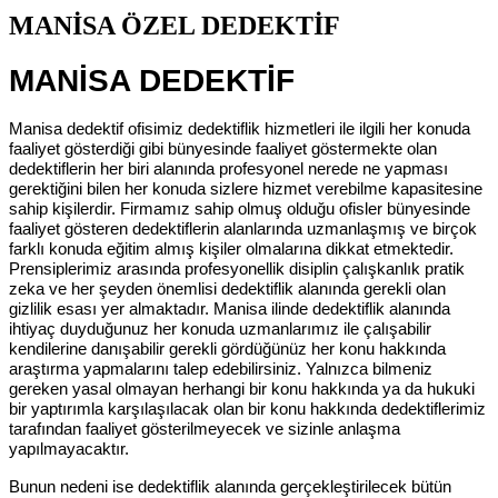
MANİSA ÖZEL DEDEKTİF
MANİSA DEDEKTİF
Manisa dedektif ofisimiz dedektiflik hizmetleri ile ilgili her konuda
faaliyet gösterdiği gibi bünyesinde faaliyet göstermekte olan
dedektiflerin her biri alanında profesyonel nerede ne yapması
gerektiğini bilen her konuda sizlere hizmet verebilme kapasitesine
sahip kişilerdir. Firmamız sahip olmuş olduğu ofisler bünyesinde
faaliyet gösteren dedektiflerin alanlarında uzmanlaşmış ve birçok
farklı konuda eğitim almış kişiler olmalarına dikkat etmektedir.
Prensiplerimiz arasında profesyonellik disiplin çalışkanlık pratik
zeka ve her şeyden önemlisi dedektiflik alanında gerekli olan
gizlilik esası yer almaktadır. Manisa ilinde dedektiflik alanında
ihtiyaç duyduğunuz her konuda uzmanlarımız ile çalışabilir
kendilerine danışabilir gerekli gördüğünüz her konu hakkında
araştırma yapmalarını talep edebilirsiniz. Yalnızca bilmeniz
gereken yasal olmayan herhangi bir konu hakkında ya da hukuki
bir yaptırımla karşılaşılacak olan bir konu hakkında dedektiflerimiz
tarafından faaliyet gösterilmeyecek ve sizinle anlaşma
yapılmayacaktır.
Bunun nedeni ise dedektiflik alanında gerçekleştirilecek bütün