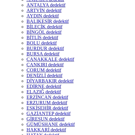
ANTALYA dedektif
ARTVİN dedektif
AYDIN dedektif
BALIKESİR dedektif
BİLECİK dedektif
BİNGÖL dedektif
BİTLİS dedektif
BOLU dedektif
BURDUR dedektif
BURSA dedektif
ÇANAKKALE dedektif
ÇANKIRI dedektif
ÇORUM dedektif
DENİZLİ dedektif
DİYARBAKIR dedektif
EDİRNE dedektif
ELAZIĞ dedektif
ERZİNCAN dedektif
ERZURUM dedektif
ESKİŞEHİR dedektif
GAZİANTEP dedektif
GİRESUN dedektif
GÜMÜŞHANE dedektif
HAKKARİ dedektif