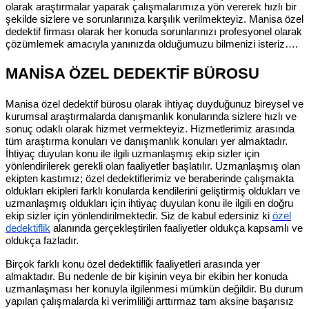
olarak araştırmalar yaparak çalışmalarımıza yön vererek hızlı bir
şekilde sizlere ve sorunlarınıza karşılık verilmekteyiz. Manisa özel
dedektif firması olarak her konuda sorunlarınızı profesyonel olarak
çözümlemek amacıyla yanınızda olduğumuzu bilmenizi isteriz….
MANİSA ÖZEL DEDEKTİF BÜROSU
Manisa özel dedektif bürosu olarak ihtiyaç duyduğunuz bireysel ve
kurumsal araştırmalarda danışmanlık konularında sizlere hızlı ve
sonuç odaklı olarak hizmet vermekteyiz. Hizmetlerimiz arasında
tüm araştırma konuları ve danışmanlık konuları yer almaktadır.
İhtiyaç duyulan konu ile ilgili uzmanlaşmış ekip sizler için
yönlendirilerek gerekli olan faaliyetler başlatılır. Uzmanlaşmış olan
ekipten kastımız; özel dedektiflerimiz ve beraberinde çalışmakta
oldukları ekipleri farklı konularda kendilerini geliştirmiş oldukları ve
uzmanlaşmış oldukları için ihtiyaç duyulan konu ile ilgili en doğru
ekip sizler için yönlendirilmektedir. Siz de kabul edersiniz ki
özel
dedektiflik
alanında gerçekleştirilen faaliyetler oldukça kapsamlı ve
oldukça fazladır.
Birçok farklı konu özel dedektiflik faaliyetleri arasında yer
almaktadır. Bu nedenle de bir kişinin veya bir ekibin her konuda
uzmanlaşması her konuyla ilgilenmesi mümkün değildir. Bu durum
yapılan çalışmalarda ki verimliliği arttırmaz tam aksine başarısız