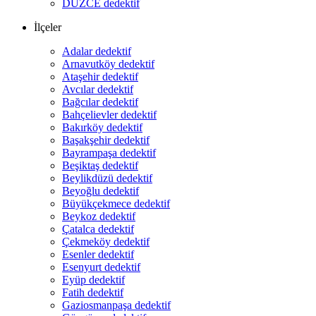
DÜZCE dedektif
İlçeler
Adalar dedektif
Arnavutköy dedektif
Ataşehir dedektif
Avcılar dedektif
Bağcılar dedektif
Bahçelievler dedektif
Bakırköy dedektif
Başakşehir dedektif
Bayrampaşa dedektif
Beşiktaş dedektif
Beylikdüzü dedektif
Beyoğlu dedektif
Büyükçekmece dedektif
Beykoz dedektif
Çatalca dedektif
Çekmeköy dedektif
Esenler dedektif
Esenyurt dedektif
Eyüp dedektif
Fatih dedektif
Gaziosmanpaşa dedektif