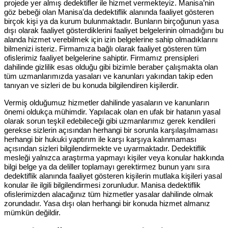
projede yer almış dedektifler ile hizmet vermekteyiz. Manisa’nin
göz bebeği olan Manisa'da dedektiflik alanında faaliyet gösteren
birçok kişi ya da kurum bulunmaktadır. Bunların birçoğunun yasa
dışı olarak faaliyet gösterdiklerini faaliyet belgelerinin olmadığını bu
alanda hizmet verebilmek için izin belgelerine sahip olmadıklarını
bilmenizi isteriz. Firmamıza bağlı olarak faaliyet gösteren tüm
ofislerimiz faaliyet belgelerine sahiptir. Firmamız prensipleri
dahilinde gizlilik esas olduğu gibi bizimle beraber çalışmakta olan
tüm uzmanlarımızda yasaları ve kanunları yakından takip eden
tanıyan ve sizleri de bu konuda bilgilendiren kişilerdir.
Vermiş olduğumuz hizmetler dahilinde yasaların ve kanunların
önemi oldukça mühimdir. Yapılacak olan en ufak bir hatanın yasal
olarak sorun teşkil edebileceği gibi uzmanlarımız gerek kendileri
gerekse sizlerin açısından herhangi bir sorunla karşılaşılmaması
herhangi bir hukuki yaptırım ile karşı karşıya kalınmaması
açısından sizleri bilgilendirmekte ve uyarmaktadır. Dedektiflik
mesleği yalnızca araştırma yapmayı kişiler veya konular hakkında
bilgi belge ya da deliller toplamayı gerektirmez bunun yanı sıra
dedektiflik alanında faaliyet gösteren kişilerin mutlaka kişileri yasal
konular ile ilgili bilgilendirmesi zorunludur. Manisa dedektiflik
ofislerimizden alacağınız tüm hizmetler yasalar dahilinde olmak
zorundadır. Yasa dışı olan herhangi bir konuda hizmet almanız
mümkün değildir.