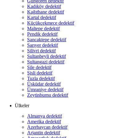
Güngören dedektif
Kadıköy dedektif
Kağıthane dedektif
Kartal dedektif
Küçükçekmece dedektif
Maltepe dedektif
Pendik dedektif
Sancaktepe dedektif
Sarıyer dedektif
Silivri dedektif
Sultanbeyli dedektif
Sultangazi dedektif
Şile dedektif
Şişli dedektif
Tuzla dedektif
Üsküdar dedektif
Ümraniye dedektif
Zeytinburnu dedektif
Ülkeler
Almanya dedektif
Amerika dedektif
Azerbaycan dedektif
Arjantin dedektif