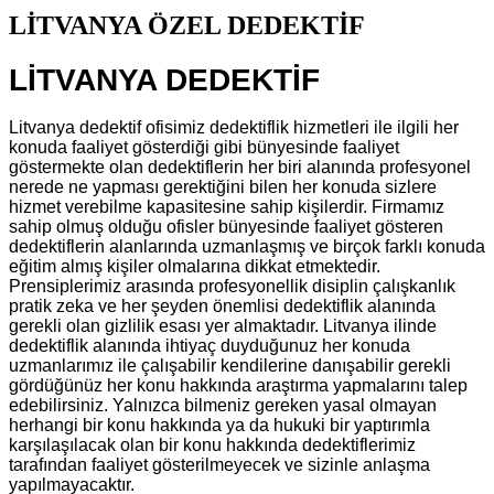
LİTVANYA ÖZEL DEDEKTİF
LİTVANYA DEDEKTİF
Litvanya dedektif ofisimiz dedektiflik hizmetleri ile ilgili her
konuda faaliyet gösterdiği gibi bünyesinde faaliyet
göstermekte olan dedektiflerin her biri alanında profesyonel
nerede ne yapması gerektiğini bilen her konuda sizlere
hizmet verebilme kapasitesine sahip kişilerdir. Firmamız
sahip olmuş olduğu ofisler bünyesinde faaliyet gösteren
dedektiflerin alanlarında uzmanlaşmış ve birçok farklı konuda
eğitim almış kişiler olmalarına dikkat etmektedir.
Prensiplerimiz arasında profesyonellik disiplin çalışkanlık
pratik zeka ve her şeyden önemlisi dedektiflik alanında
gerekli olan gizlilik esası yer almaktadır. Litvanya ilinde
dedektiflik alanında ihtiyaç duyduğunuz her konuda
uzmanlarımız ile çalışabilir kendilerine danışabilir gerekli
gördüğünüz her konu hakkında araştırma yapmalarını talep
edebilirsiniz. Yalnızca bilmeniz gereken yasal olmayan
herhangi bir konu hakkında ya da hukuki bir yaptırımla
karşılaşılacak olan bir konu hakkında dedektiflerimiz
tarafından faaliyet gösterilmeyecek ve sizinle anlaşma
yapılmayacaktır.