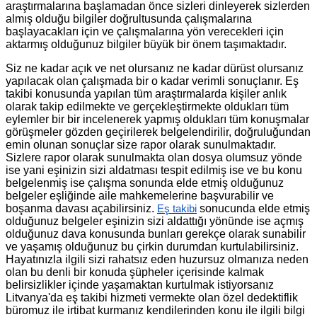
araştırmalarına başlamadan önce sizleri dinleyerek sizlerden
almış olduğu bilgiler doğrultusunda çalışmalarına
başlayacakları için ve çalışmalarına yön verecekleri için
aktarmış olduğunuz bilgiler büyük bir önem taşımaktadır.
Siz ne kadar açık ve net olursanız ne kadar dürüst olursanız
yapılacak olan çalışmada bir o kadar verimli sonuçlanır. Eş
takibi konusunda yapılan tüm araştırmalarda kişiler anlık
olarak takip edilmekte ve gerçekleştirmekte oldukları tüm
eylemler bir bir incelenerek yapmış oldukları tüm konuşmalar
görüşmeler gözden geçirilerek belgelendirilir, doğruluğundan
emin olunan sonuçlar size rapor olarak sunulmaktadır.
Sizlere rapor olarak sunulmakta olan dosya olumsuz yönde
ise yani eşinizin sizi aldatması tespit edilmiş ise ve bu konu
belgelenmiş ise çalışma sonunda elde etmiş olduğunuz
belgeler eşliğinde aile mahkemelerine başvurabilir ve
boşanma davası açabilirsiniz.
sonucunda elde etmiş
Eş takibi
olduğunuz belgeler eşinizin sizi aldattığı yönünde ise açmış
olduğunuz dava konusunda bunları gerekçe olarak sunabilir
ve yaşamış olduğunuz bu çirkin durumdan kurtulabilirsiniz.
Hayatınızla ilgili sizi rahatsız eden huzursuz olmanıza neden
olan bu denli bir konuda şüpheler içerisinde kalmak
belirsizlikler içinde yaşamaktan kurtulmak istiyorsanız
Litvanya'da eş takibi hizmeti vermekte olan özel dedektiflik
büromuz ile irtibat kurmanız kendilerinden konu ile ilgili bilgi