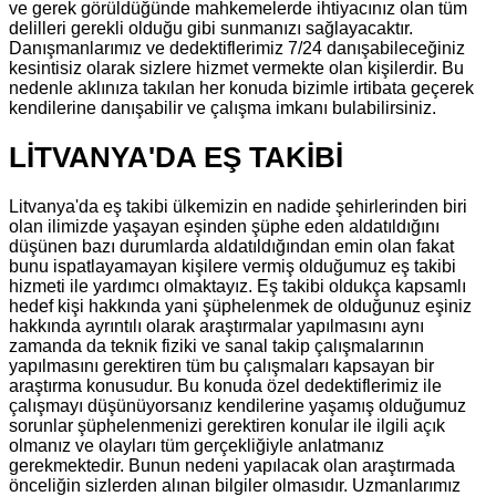
ve gerek görüldüğünde mahkemelerde ihtiyacınız olan tüm
delilleri gerekli olduğu gibi sunmanızı sağlayacaktır.
Danışmanlarımız ve dedektiflerimiz 7/24 danışabileceğiniz
kesintisiz olarak sizlere hizmet vermekte olan kişilerdir. Bu
nedenle aklınıza takılan her konuda bizimle irtibata geçerek
kendilerine danışabilir ve çalışma imkanı bulabilirsiniz.
LİTVANYA'DA EŞ TAKİBİ
Litvanya'da eş takibi ülkemizin en nadide şehirlerinden biri
olan ilimizde yaşayan eşinden şüphe eden aldatıldığını
düşünen bazı durumlarda aldatıldığından emin olan fakat
bunu ispatlayamayan kişilere vermiş olduğumuz eş takibi
hizmeti ile yardımcı olmaktayız. Eş takibi oldukça kapsamlı
hedef kişi hakkında yani şüphelenmek de olduğunuz eşiniz
hakkında ayrıntılı olarak araştırmalar yapılmasını aynı
zamanda da teknik fiziki ve sanal takip çalışmalarının
yapılmasını gerektiren tüm bu çalışmaları kapsayan bir
araştırma konusudur. Bu konuda özel dedektiflerimiz ile
çalışmayı düşünüyorsanız kendilerine yaşamış olduğumuz
sorunlar şüphelenmenizi gerektiren konular ile ilgili açık
olmanız ve olayları tüm gerçekliğiyle anlatmanız
gerekmektedir. Bunun nedeni yapılacak olan araştırmada
önceliğin sizlerden alınan bilgiler olmasıdır. Uzmanlarımız