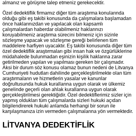
almanız ve görüşme talep etmeniz gerekecektir.
Özel dedektiflik firmamız diğer tüm araştırma konularında
olduğu gibi eş takibi konusunda da çalışmalara başlamadan
önce haklarınızdan ve yapılacak olan kapsamlı
çalışmalardan haberdar olabilmeniz haklarınızı
koruyabilmeniz araştırma sürecini bilmeniz için sizinle
sözleşme yapacak ve sözleşme gereği belirlenen tüm
maddelere harfiyen uyacaktır. Eş takibi konusunda diğer tüm
özel dedektiflik araştırmaları gibi insan hak ve özgürlüklerine
müdahalede bulunmadan eşinizin kişilik haklarına zarar
getirilmeden yapılan ve yapılması gereken bir çalışmadır.
Aksi bir durum söz konusu olamaz bunun nedeni de Litvanya
Cumhuriyeti hudutları dahilinde gerçekleştirilmekte olan tüm
araştırmaların ve hizmetlerin yasalar ve kanunlar
doğrultusunda hukuk kurallarına uygun olarak ve ülkemiz
genelinde geçerli olan ahlak kurallarına uygun olarak
gerçekleştirilmesi gerektiğidir. Özel dedektiflerimiz sizler için
yapmış oldukları tüm çalışmalarda sizleri hukuki açıdan
bilgilendirerek hukuki anlamda herhangi bir sorun ile
karşılaşmanıza izin vermeden çalışmalarına yön vermektedir.
LİTVANYA DEDEKTİFLİK