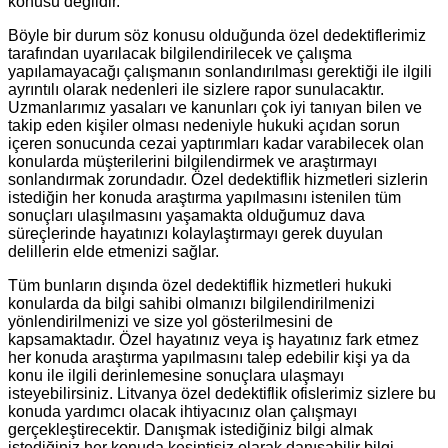
konusu değildir.
Böyle bir durum söz konusu olduğunda özel dedektiflerimiz
tarafından uyarılacak bilgilendirilecek ve çalışma
yapılamayacağı çalışmanın sonlandırılması gerektiği ile ilgili
ayrıntılı olarak nedenleri ile sizlere rapor sunulacaktır.
Uzmanlarımız yasaları ve kanunları çok iyi tanıyan bilen ve
takip eden kişiler olması nedeniyle hukuki açıdan sorun
içeren sonucunda cezai yaptırımları kadar varabilecek olan
konularda müşterilerini bilgilendirmek ve araştırmayı
sonlandırmak zorundadır. Özel dedektiflik hizmetleri sizlerin
istediğin her konuda araştırma yapılmasını istenilen tüm
sonuçları ulaşılmasını yaşamakta olduğumuz dava
süreçlerinde hayatınızı kolaylaştırmayı gerek duyulan
delillerin elde etmenizi sağlar.
Tüm bunların dışında özel dedektiflik hizmetleri hukuki
konularda da bilgi sahibi olmanızı bilgilendirilmenizi
yönlendirilmenizi ve size yol gösterilmesini de
kapsamaktadır. Özel hayatınız veya iş hayatınız fark etmez
her konuda araştırma yapılmasını talep edebilir kişi ya da
konu ile ilgili derinlemesine sonuçlara ulaşmayı
isteyebilirsiniz. Litvanya özel dedektiflik ofislerimiz sizlere bu
konuda yardımcı olacak ihtiyacınız olan çalışmayı
gerçekleştirecektir. Danışmak istediğiniz bilgi almak
istediğiniz her konuda kesintisiz olarak danışabilir bilgi