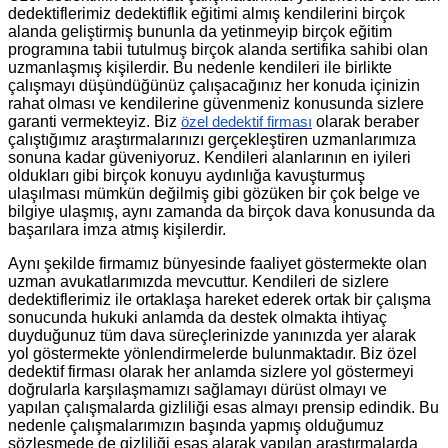
dedektiflerimiz dedektiflik eğitimi almış kendilerini birçok
alanda geliştirmiş bununla da yetinmeyip birçok eğitim
programına tabii tutulmuş birçok alanda sertifika sahibi olan
uzmanlaşmış kişilerdir. Bu nedenle kendileri ile birlikte
çalışmayı düşündüğünüz çalışacağınız her konuda içinizin
rahat olması ve kendilerine güvenmeniz konusunda sizlere
garanti vermekteyiz. Biz
olarak beraber
özel dedektif firması
çalıştığımız araştırmalarınızı gerçekleştiren uzmanlarımıza
sonuna kadar güveniyoruz. Kendileri alanlarının en iyileri
oldukları gibi birçok konuyu aydınlığa kavuşturmuş
ulaşılması mümkün değilmiş gibi gözüken bir çok belge ve
bilgiye ulaşmış, aynı zamanda da birçok dava konusunda da
başarılara imza atmış kişilerdir.
Aynı şekilde firmamız bünyesinde faaliyet göstermekte olan
uzman avukatlarımızda mevcuttur. Kendileri de sizlere
dedektiflerimiz ile ortaklaşa hareket ederek ortak bir çalışma
sonucunda hukuki anlamda da destek olmakta ihtiyaç
duyduğunuz tüm dava süreçlerinizde yanınızda yer alarak
yol göstermekte yönlendirmelerde bulunmaktadır. Biz özel
dedektif firması olarak her anlamda sizlere yol göstermeyi
doğrularla karşılaşmamızı sağlamayı dürüst olmayı ve
yapılan çalışmalarda gizliliği esas almayı prensip edindik. Bu
nedenle çalışmalarımızın başında yapmış olduğumuz
sözleşmede de gizliliği esas alarak yapılan araştırmalarda