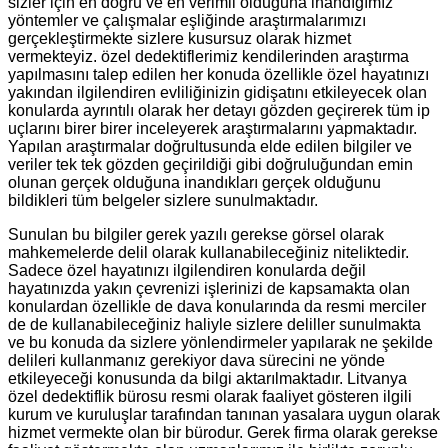
sizler için en doğru ve en verimli olduğuna inandığımız
yöntemler ve çalışmalar eşliğinde araştırmalarımızı
gerçekleştirmekte sizlere kusursuz olarak hizmet
vermekteyiz. özel dedektiflerimiz kendilerinden araştırma
yapılmasını talep edilen her konuda özellikle özel hayatınızı
yakından ilgilendiren evliliğinizin gidişatını etkileyecek olan
konularda ayrıntılı olarak her detayı gözden geçirerek tüm ip
uçlarını birer birer inceleyerek araştırmalarını yapmaktadır.
Yapılan araştırmalar doğrultusunda elde edilen bilgiler ve
veriler tek tek gözden geçirildiği gibi doğruluğundan emin
olunan gerçek olduğuna inandıkları gerçek olduğunu
bildikleri tüm belgeler sizlere sunulmaktadır.
Sunulan bu bilgiler gerek yazılı gerekse görsel olarak
mahkemelerde delil olarak kullanabileceğiniz niteliktedir.
Sadece özel hayatınızı ilgilendiren konularda değil
hayatınızda yakın çevrenizi işlerinizi de kapsamakta olan
konulardan özellikle de dava konularında da resmi merciler
de de kullanabileceğiniz haliyle sizlere deliller sunulmakta
ve bu konuda da sizlere yönlendirmeler yapılarak ne şekilde
delileri kullanmanız gerekiyor dava sürecini ne yönde
etkileyeceği konusunda da bilgi aktarılmaktadır. Litvanya
özel dedektiflik bürosu resmi olarak faaliyet gösteren ilgili
kurum ve kuruluşlar tarafından tanınan yasalara uygun olarak
hizmet vermekte olan bir bürodur. Gerek firma olarak gerekse