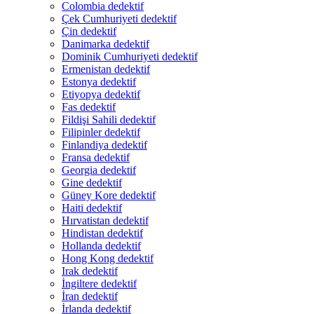
Colombia dedektif
Çek Cumhuriyeti dedektif
Çin dedektif
Danimarka dedektif
Dominik Cumhuriyeti dedektif
Ermenistan dedektif
Estonya dedektif
Etiyopya dedektif
Fas dedektif
Fildişi Sahili dedektif
Filipinler dedektif
Finlandiya dedektif
Fransa dedektif
Georgia dedektif
Gine dedektif
Güney Kore dedektif
Haiti dedektif
Hırvatistan dedektif
Hindistan dedektif
Hollanda dedektif
Hong Kong dedektif
Irak dedektif
İngiltere dedektif
İran dedektif
İrlanda dedektif