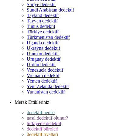
Suriye dedektif
Suudi Arabistan dedektif
Tayland dedektif
Tayvan dedektif
Tunus dedektif
Türkiye dedektif
Türkmenistan dedektif
Uganda dedektif
Ukrayna dedektif
Umman dedektif
Uruguay dedektif
Ürdün dedektif
Venezuela dedektif
Vietnam dedektif
Yemen dedektif
Yeni Zelanda dedektif
Yunanistan dedektif
Merak Ettikleriniz
dedektif nedir?
nasıl dedektif olunur?
türkiyede dedektif
dedektif bürolari
dedektif fiyatlari