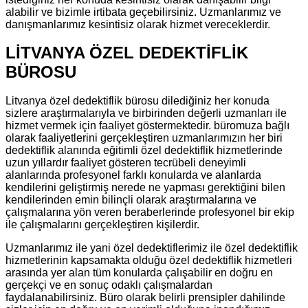
alabilir ve bizimle irtibata geçebilirsiniz. Uzmanlarımız ve
danışmanlarımız kesintisiz olarak hizmet vereceklerdir.
LİTVANYA ÖZEL DEDEKTİFLİK
BÜROSU
Litvanya özel dedektiflik bürosu dilediğiniz her konuda
sizlere araştırmalarıyla ve birbirinden değerli uzmanları ile
hizmet vermek için faaliyet göstermektedir. büromuza bağlı
olarak faaliyetlerini gerçekleştiren uzmanlarımızın her biri
dedektiflik alanında eğitimli özel dedektiflik hizmetlerinde
uzun yıllardır faaliyet gösteren tecrübeli deneyimli
alanlarında profesyonel farklı konularda ve alanlarda
kendilerini geliştirmiş nerede ne yapması gerektiğini bilen
kendilerinden emin bilinçli olarak araştırmalarına ve
çalışmalarına yön veren beraberlerinde profesyonel bir ekip
ile çalışmalarını gerçekleştiren kişilerdir.
Uzmanlarımız ile yani özel dedektiflerimiz ile özel dedektiflik
hizmetlerinin kapsamakta olduğu özel dedektiflik hizmetleri
arasında yer alan tüm konularda çalışabilir en doğru en
gerçekçi ve en sonuç odaklı çalışmalardan
faydalanabilirsiniz. Büro olarak belirli prensipler dahilinde