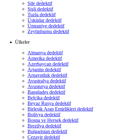
Şile dedektif
Şişli dedektif
Tuzla dedektif
Üsküdar dedektif
Ümraniye dedektif
Zeytinburnu dedektif
Ülkeler
Almanya dedektif
Amerika dedektif
Azerbaycan dedektif
Arjantin dedektif
Arnavutluk dedektif
Avustralya dedektif
Avusturya dedektif
Bangladeş dedektif
Belçika dedektif
Beyaz Rusya dedektif
Birleşik Arap Emirlikleri dedektif
Bolivya dedektif
Bosna ve Hersek dedektif
Brezilya dedektif
Bulgaristan dedektif
Cezayir dedektif