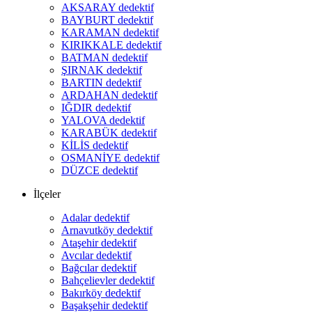
AKSARAY dedektif
BAYBURT dedektif
KARAMAN dedektif
KIRIKKALE dedektif
BATMAN dedektif
ŞIRNAK dedektif
BARTIN dedektif
ARDAHAN dedektif
IĞDIR dedektif
YALOVA dedektif
KARABÜK dedektif
KİLİS dedektif
OSMANİYE dedektif
DÜZCE dedektif
İlçeler
Adalar dedektif
Arnavutköy dedektif
Ataşehir dedektif
Avcılar dedektif
Bağcılar dedektif
Bahçelievler dedektif
Bakırköy dedektif
Başakşehir dedektif