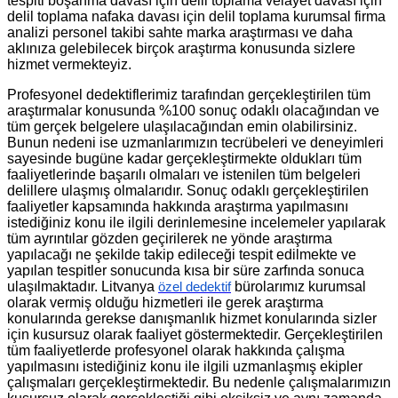
tespiti boşanma davası için delil toplama velayet davası için
delil toplama nafaka davası için delil toplama kurumsal firma
analizi personel takibi sahte marka araştırması ve daha
aklınıza gelebilecek birçok araştırma konusunda sizlere
hizmet vermekteyiz.
Profesyonel dedektiflerimiz tarafından gerçekleştirilen tüm
araştırmalar konusunda %100 sonuç odaklı olacağından ve
tüm gerçek belgelere ulaşılacağından emin olabilirsiniz.
Bunun nedeni ise uzmanlarımızın tecrübeleri ve deneyimleri
sayesinde bugüne kadar gerçekleştirmekte oldukları tüm
faaliyetlerinde başarılı olmaları ve istenilen tüm belgeleri
delillere ulaşmış olmalarıdır. Sonuç odaklı gerçekleştirilen
faaliyetler kapsamında hakkında araştırma yapılmasını
istediğiniz konu ile ilgili derinlemesine incelemeler yapılarak
tüm ayrıntılar gözden geçirilerek ne yönde araştırma
yapılacağı ne şekilde takip edileceği tespit edilmekte ve
yapılan tespitler sonucunda kısa bir süre zarfında sonuca
ulaşılmaktadır. Litvanya
bürolarımız kurumsal
özel dedektif
olarak vermiş olduğu hizmetleri ile gerek araştırma
konularında gerekse danışmanlık hizmet konularında sizler
için kusursuz olarak faaliyet göstermektedir. Gerçekleştirilen
tüm faaliyetlerde profesyonel olarak hakkında çalışma
yapılmasını istediğiniz konu ile ilgili uzmanlaşmış ekipler
çalışmaları gerçekleştirmektedir. Bu nedenle çalışmalarımızın