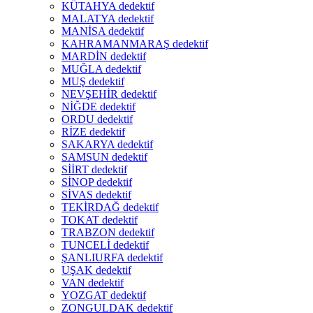
KÜTAHYA dedektif
MALATYA dedektif
MANİSA dedektif
KAHRAMANMARAŞ dedektif
MARDİN dedektif
MUĞLA dedektif
MUŞ dedektif
NEVŞEHİR dedektif
NİĞDE dedektif
ORDU dedektif
RİZE dedektif
SAKARYA dedektif
SAMSUN dedektif
SİİRT dedektif
SİNOP dedektif
SİVAS dedektif
TEKİRDAĞ dedektif
TOKAT dedektif
TRABZON dedektif
TUNCELİ dedektif
ŞANLIURFA dedektif
UŞAK dedektif
VAN dedektif
YOZGAT dedektif
ZONGULDAK dedektif