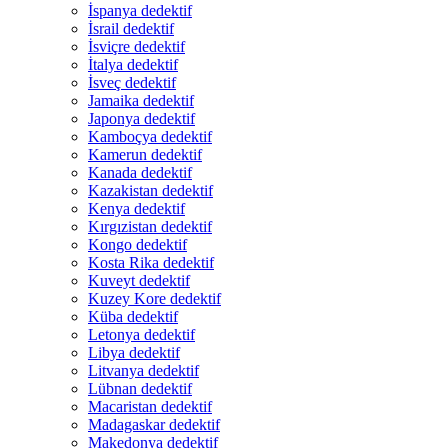
İspanya dedektif
İsrail dedektif
İsviçre dedektif
İtalya dedektif
İsveç dedektif
Jamaika dedektif
Japonya dedektif
Kamboçya dedektif
Kamerun dedektif
Kanada dedektif
Kazakistan dedektif
Kenya dedektif
Kırgızistan dedektif
Kongo dedektif
Kosta Rika dedektif
Kuveyt dedektif
Kuzey Kore dedektif
Küba dedektif
Letonya dedektif
Libya dedektif
Litvanya dedektif
Lübnan dedektif
Macaristan dedektif
Madagaskar dedektif
Makedonya dedektif