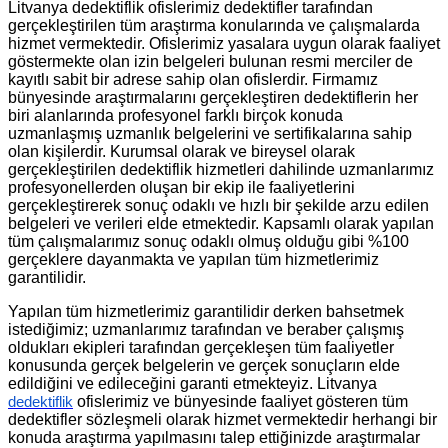
Litvanya dedektiflik ofislerimiz dedektifler tarafından
gerçekleştirilen tüm araştırma konularında ve çalışmalarda
hizmet vermektedir. Ofislerimiz yasalara uygun olarak faaliyet
göstermekte olan izin belgeleri bulunan resmi merciler de
kayıtlı sabit bir adrese sahip olan ofislerdir. Firmamız
bünyesinde araştırmalarını gerçekleştiren dedektiflerin her
biri alanlarında profesyonel farklı birçok konuda
uzmanlaşmış uzmanlık belgelerini ve sertifikalarına sahip
olan kişilerdir. Kurumsal olarak ve bireysel olarak
gerçekleştirilen dedektiflik hizmetleri dahilinde uzmanlarımız
profesyonellerden oluşan bir ekip ile faaliyetlerini
gerçekleştirerek sonuç odaklı ve hızlı bir şekilde arzu edilen
belgeleri ve verileri elde etmektedir. Kapsamlı olarak yapılan
tüm çalışmalarımız sonuç odaklı olmuş olduğu gibi %100
gerçeklere dayanmakta ve yapılan tüm hizmetlerimiz
garantilidir.
Yapılan tüm hizmetlerimiz garantilidir derken bahsetmek
istediğimiz; uzmanlarımız tarafından ve beraber çalışmış
oldukları ekipleri tarafından gerçekleşen tüm faaliyetler
konusunda gerçek belgelerin ve gerçek sonuçların elde
edildiğini ve edileceğini garanti etmekteyiz. Litvanya
ofislerimiz ve bünyesinde faaliyet gösteren tüm
dedektiflik
dedektifler sözleşmeli olarak hizmet vermektedir herhangi bir
konuda araştırma yapılmasını talep ettiğinizde araştırmalar