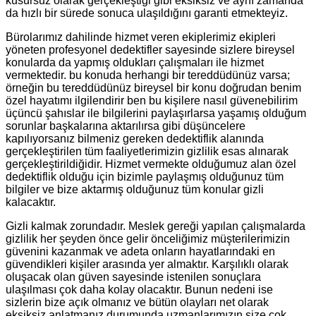
kusursuz olarak gerçekleştiği gibi eksiksiz ve aynı zamanda
da hızlı bir sürede sonuca ulaşıldığını garanti etmekteyiz.
Bürolarımız dahilinde hizmet veren ekiplerimiz ekipleri
yöneten profesyonel dedektifler sayesinde sizlere bireysel
konularda da yapmış oldukları çalışmaları ile hizmet
vermektedir. bu konuda herhangi bir tereddüdünüz varsa;
örneğin bu tereddüdünüz bireysel bir konu doğrudan benim
özel hayatımı ilgilendirir ben bu kişilere nasıl güvenebilirim
üçüncü şahıslar ile bilgilerini paylaşırlarsa yaşamış olduğum
sorunlar başkalarına aktarılırsa gibi düşüncelere
kapılıyorsanız bilmeniz gereken dedektiflik alanında
gerçekleştirilen tüm faaliyetlerimizin gizlilik esas alınarak
gerçekleştirildiğidir. Hizmet vermekte olduğumuz alan özel
dedektiflik olduğu için bizimle paylaşmış olduğunuz tüm
bilgiler ve bize aktarmış olduğunuz tüm konular gizli
kalacaktır.
Gizli kalmak zorundadır. Meslek gereği yapılan çalışmalarda
gizlilik her şeyden önce gelir önceliğimiz müşterilerimizin
güvenini kazanmak ve adeta onların hayatlarındaki en
güvendikleri kişiler arasında yer almaktır. Karşılıklı olarak
oluşacak olan güven sayesinde istenilen sonuçlara
ulaşılması çok daha kolay olacaktır. Bunun nedeni ise
sizlerin bize açık olmanız ve bütün olayları net olarak
eksiksiz anlatmanız durumunda uzmanlarımızın size çok