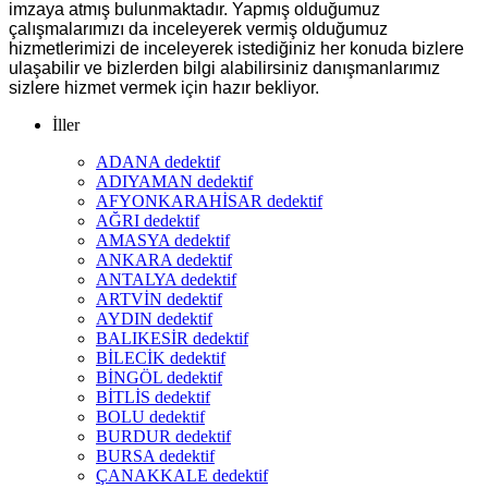
imzaya atmış bulunmaktadır. Yapmış olduğumuz
çalışmalarımızı da inceleyerek vermiş olduğumuz
hizmetlerimizi de inceleyerek istediğiniz her konuda bizlere
ulaşabilir ve bizlerden bilgi alabilirsiniz danışmanlarımız
sizlere hizmet vermek için hazır bekliyor.
İller
ADANA dedektif
ADIYAMAN dedektif
AFYONKARAHİSAR dedektif
AĞRI dedektif
AMASYA dedektif
ANKARA dedektif
ANTALYA dedektif
ARTVİN dedektif
AYDIN dedektif
BALIKESİR dedektif
BİLECİK dedektif
BİNGÖL dedektif
BİTLİS dedektif
BOLU dedektif
BURDUR dedektif
BURSA dedektif
ÇANAKKALE dedektif