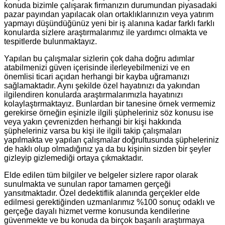
konuda bizimle çalışarak firmanızın durumundan piyasadaki
pazar payından yapılacak olan ortaklıklarınızın veya yatırım
yapmayı düşündüğünüz yeni bir iş alanına kadar farklı farklı
konularda sizlere araştırmalarımız ile yardımcı olmakta ve
tespitlerde bulunmaktayız.
Yapılan bu çalışmalar sizlerin çok daha doğru adımlar
atabilmenizi güven içerisinde ilerleyebilmenizi ve en
önemlisi ticari açıdan herhangi bir kayba uğramanızı
sağlamaktadır. Aynı şekilde özel hayatınızı da yakından
ilgilendiren konularda araştırmalarımızla hayatınızı
kolaylaştırmaktayız. Bunlardan bir tanesine örnek vermemiz
gerekirse örneğin eşinizle ilgili şüpheleriniz söz konusu ise
veya yakın çevrenizden herhangi bir kişi hakkında
şüpheleriniz varsa bu kişi ile ilgili takip çalışmaları
yapılmakta ve yapılan çalışmalar doğrultusunda şüpheleriniz
de haklı olup olmadığınız ya da bu kişinin sizden bir şeyler
gizleyip gizlemediği ortaya çıkmaktadır.
Elde edilen tüm bilgiler ve belgeler sizlere rapor olarak
sunulmakta ve sunulan rapor tamamen gerçeği
yansıtmaktadır. Özel dedektiflik alanında gerçekler elde
edilmesi gerektiğinden uzmanlarımız %100 sonuç odaklı ve
gerçeğe dayalı hizmet verme konusunda kendilerine
güvenmekte ve bu konuda da birçok başarılı araştırmaya