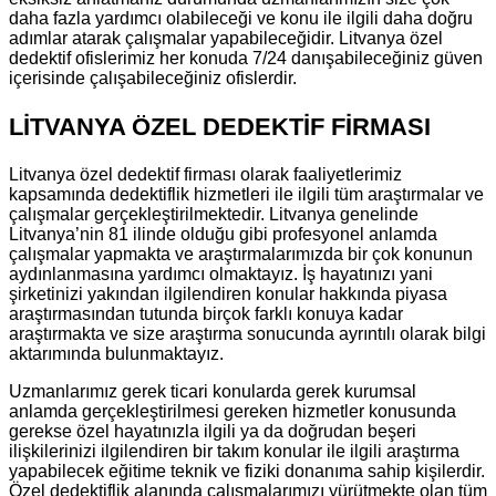
daha fazla yardımcı olabileceği ve konu ile ilgili daha doğru
adımlar atarak çalışmalar yapabileceğidir. Litvanya özel
dedektif ofislerimiz her konuda 7/24 danışabileceğiniz güven
içerisinde çalışabileceğiniz ofislerdir.
LİTVANYA ÖZEL DEDEKTİF FİRMASI
Litvanya özel dedektif firması olarak faaliyetlerimiz
kapsamında dedektiflik hizmetleri ile ilgili tüm araştırmalar ve
çalışmalar gerçekleştirilmektedir. Litvanya genelinde
Litvanya’nin 81 ilinde olduğu gibi profesyonel anlamda
çalışmalar yapmakta ve araştırmalarımızda bir çok konunun
aydınlanmasına yardımcı olmaktayız. İş hayatınızı yani
şirketinizi yakından ilgilendiren konular hakkında piyasa
araştırmasından tutunda birçok farklı konuya kadar
araştırmakta ve size araştırma sonucunda ayrıntılı olarak bilgi
aktarımında bulunmaktayız.
Uzmanlarımız gerek ticari konularda gerek kurumsal
anlamda gerçekleştirilmesi gereken hizmetler konusunda
gerekse özel hayatınızla ilgili ya da doğrudan beşeri
ilişkilerinizi ilgilendiren bir takım konular ile ilgili araştırma
yapabilecek eğitime teknik ve fiziki donanıma sahip kişilerdir.
Özel dedektiflik alanında çalışmalarımızı yürütmekte olan tüm