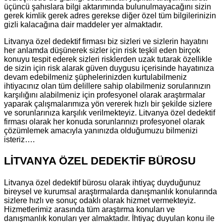
üçüncü şahıslara bilgi aktarımında bulunulmayacağını sizin
gerek kimlik gerek adres gerekse diğer özel tüm bilgilerinizin
gizli kalacağına dair maddeler yer almaktadır.
Litvanya özel dedektif firması biz sizleri ve sizlerin hayatını
her anlamda düşünerek sizler için risk teşkil eden birçok
konuyu tespit ederek sizleri risklerden uzak tutarak özellikle
de sizin için risk alarak güven duygusu içerisinde hayatınıza
devam edebilmeniz şüphelerinizden kurtulabilmeniz
ihtiyacınız olan tüm delillere sahip olabilmeniz sorularınızın
karşılığını alabilmeniz için profesyonel olarak araştırmalar
yaparak çalışmalarımıza yön vererek hızlı bir şekilde sizlere
ve sorunlarınıza karşılık verilmekteyiz. Litvanya özel dedektif
firması olarak her konuda sorunlarınızı profesyonel olarak
çözümlemek amacıyla yanınızda olduğumuzu bilmenizi
isteriz….
LİTVANYA ÖZEL DEDEKTİF BÜROSU
Litvanya özel dedektif bürosu olarak ihtiyaç duyduğunuz
bireysel ve kurumsal araştırmalarda danışmanlık konularında
sizlere hızlı ve sonuç odaklı olarak hizmet vermekteyiz.
Hizmetlerimiz arasında tüm araştırma konuları ve
danışmanlık konuları yer almaktadır. İhtiyaç duyulan konu ile