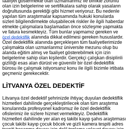
faaliyet göstermekte olan uzmanlarımız ile birlikte zorunlu
olan izin belgelerine ve sertifikalara sahip olarak yasaların
doğrultusunda gerektiği gibi hizmet veriyoruz. Bu nedenle
yapılan tüm araştırmalar kapsamında hukuki konularda
sizleri bilgilendirmekte oluşabilecek riskler ile ilgili haberdar
etmekte çalışmalara başlamadan önce sözleşme yapmakta
ve fatura kesmekteyiz. Tüm bunlar yapmamız gereken ve
alanında dikkat edilmesi gereken hususlardır.
özel dedektiflik
Özel dedektiflik alanında gerçekleşen tüm faaliyetlerimizde
çalışmakta olan uzmanlarımız üniversite mezunu olup bu
alanda eğitim almış ve faaliyet gösterebilmek için izin
belgelerine sahip olan kişilerdir. Gerçekçi çalışkan disiplinli
gizliliği esas alan dürüst ve güvenilir bir özel dedektiflik
bürosu ile çalışmak istiyorsanız konu ile ilgili bizimle irtibata
geçmeniz gerekecektir.
LİTVANYA ÖZEL DEDEKTİF
Litvanya özel dedektif şehrinizde ihtiyaç duyulan dedektiflik
hizmetleri dahilinde gerçekleştirilecek olan tüm araştırma
konularında profesyonel kadromuz ile özel dedektiflik
ofislerimiz ile sizlere hizmet vermekteyiz. Dedektiflik
hizmetleri dahilinde yer alan eş takibi kayıp şahıs araştırması
çocuk takibi kayıp çocuk böcek ve gizli kamera tespiti adres