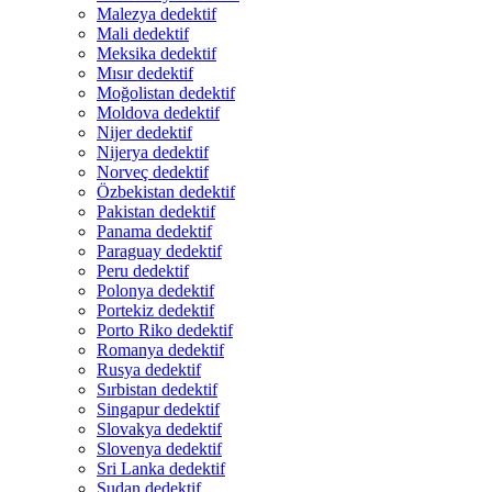
Malezya dedektif
Mali dedektif
Meksika dedektif
Mısır dedektif
Moğolistan dedektif
Moldova dedektif
Nijer dedektif
Nijerya dedektif
Norveç dedektif
Özbekistan dedektif
Pakistan dedektif
Panama dedektif
Paraguay dedektif
Peru dedektif
Polonya dedektif
Portekiz dedektif
Porto Riko dedektif
Romanya dedektif
Rusya dedektif
Sırbistan dedektif
Singapur dedektif
Slovakya dedektif
Slovenya dedektif
Sri Lanka dedektif
Sudan dedektif