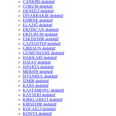
ÇANKIRI dedektif
ÇORUM dedektif
DENİZLİ dedektif
DİYARBAKIR dedektif
EDİRNE dedektif
ELAZIĞ dedektif
ERZİNCAN dedektif
ERZURUM dedektif
ESKİŞEHİR dedektif
GAZİANTEP dedektif
GİRESUN dedektif
GÜMÜŞHANE dedektif
HAKKARİ dedektif
HATAY dedektif
ISPARTA dedektif
MERSİN dedektif
İSTANBUL dedektif
İZMİR dedektif
KARS dedektif
KASTAMONU dedektif
KAYSERİ dedektif
KIRKLARELİ dedektif
KIRŞEHİR dedektif
KOCAELİ dedektif
KONYA dedektif