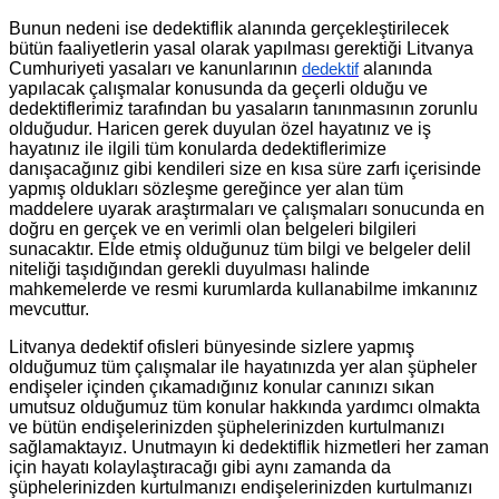
Bunun nedeni ise dedektiflik alanında gerçekleştirilecek
bütün faaliyetlerin yasal olarak yapılması gerektiği Litvanya
Cumhuriyeti yasaları ve kanunlarının
alanında
dedektif
yapılacak çalışmalar konusunda da geçerli olduğu ve
dedektiflerimiz tarafından bu yasaların tanınmasının zorunlu
olduğudur. Haricen gerek duyulan özel hayatınız ve iş
hayatınız ile ilgili tüm konularda dedektiflerimize
danışacağınız gibi kendileri size en kısa süre zarfı içerisinde
yapmış oldukları sözleşme gereğince yer alan tüm
maddelere uyarak araştırmaları ve çalışmaları sonucunda en
doğru en gerçek ve en verimli olan belgeleri bilgileri
sunacaktır. Elde etmiş olduğunuz tüm bilgi ve belgeler delil
niteliği taşıdığından gerekli duyulması halinde
mahkemelerde ve resmi kurumlarda kullanabilme imkanınız
mevcuttur.
Litvanya dedektif ofisleri bünyesinde sizlere yapmış
olduğumuz tüm çalışmalar ile hayatınızda yer alan şüpheler
endişeler içinden çıkamadığınız konular canınızı sıkan
umutsuz olduğumuz tüm konular hakkında yardımcı olmakta
ve bütün endişelerinizden şüphelerinizden kurtulmanızı
sağlamaktayız. Unutmayın ki dedektiflik hizmetleri her zaman
için hayatı kolaylaştıracağı gibi aynı zamanda da
şüphelerinizden kurtulmanızı endişelerinizden kurtulmanızı