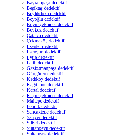
Bayrampaşa dedektif
Beşiktaş dedektif
Beylikdüzü dedektif
Beyoğlu dedektif
Büyükçekmece dedektif
Beykoz dedektif
Çatalca dedektif
Çekmeköy dedektif
Esenler dedektif
Esenyurt dedektif
Eyüp dedektif
Fatih dedektif
Gaziosmanpaşa dedektif
Güngören dedektif
Kadıköy dedektif
Kağıthane dedektif
Kartal dedektif
Küçükçekmece dedektif
Maltepe dedektif
Pendik dedektif
Sancaktepe dedektif
Sarıyer dedektif
Silivri dedektif
Sultanbeyli dedektif
Sultangazi dedektif