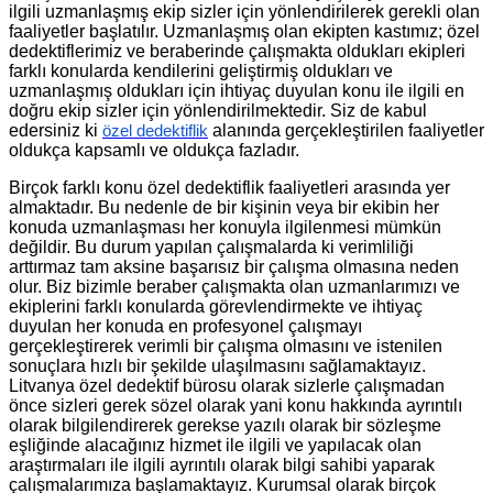
ilgili uzmanlaşmış ekip sizler için yönlendirilerek gerekli olan
faaliyetler başlatılır. Uzmanlaşmış olan ekipten kastımız; özel
dedektiflerimiz ve beraberinde çalışmakta oldukları ekipleri
farklı konularda kendilerini geliştirmiş oldukları ve
uzmanlaşmış oldukları için ihtiyaç duyulan konu ile ilgili en
doğru ekip sizler için yönlendirilmektedir. Siz de kabul
edersiniz ki
alanında gerçekleştirilen faaliyetler
özel dedektiflik
oldukça kapsamlı ve oldukça fazladır.
Birçok farklı konu özel dedektiflik faaliyetleri arasında yer
almaktadır. Bu nedenle de bir kişinin veya bir ekibin her
konuda uzmanlaşması her konuyla ilgilenmesi mümkün
değildir. Bu durum yapılan çalışmalarda ki verimliliği
arttırmaz tam aksine başarısız bir çalışma olmasına neden
olur. Biz bizimle beraber çalışmakta olan uzmanlarımızı ve
ekiplerini farklı konularda görevlendirmekte ve ihtiyaç
duyulan her konuda en profesyonel çalışmayı
gerçekleştirerek verimli bir çalışma olmasını ve istenilen
sonuçlara hızlı bir şekilde ulaşılmasını sağlamaktayız.
Litvanya özel dedektif bürosu olarak sizlerle çalışmadan
önce sizleri gerek sözel olarak yani konu hakkında ayrıntılı
olarak bilgilendirerek gerekse yazılı olarak bir sözleşme
eşliğinde alacağınız hizmet ile ilgili ve yapılacak olan
araştırmaları ile ilgili ayrıntılı olarak bilgi sahibi yaparak
çalışmalarımıza başlamaktayız. Kurumsal olarak birçok