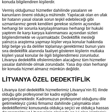
konuda bilgilendiren kişilerdir.
Vermiş olduğumuz hizmetler dahilinde yasaların ve
kanunların önemi oldukça mühimdir. Yapılacak olan en ufak
bir hatanın yasal olarak sorun teşkil edebileceği gibi
uzmanlarımız gerek kendileri gerekse sizlerin açısından
herhangi bir sorunla karşılaşılmaması herhangi bir hukuki
yaptırım ile karşı karşıya kalınmaması açısından sizleri
bilgilendirmekte ve uyarmaktadır. Dedektiflik mesleği
yalnızca araştırma yapmayı kişiler veya konular hakkında
bilgi belge ya da deliller toplamayı gerektirmez bunun yanı
sıra dedektiflik alanında faaliyet gösteren kişilerin mutlaka
kişileri yasal konular ile ilgili bilgilendirmesi zorunludur.
Litvanya dedektiflik ofislerimizden alacağınız tüm hizmetler
yasalar dahilinde olmak zorundadır. Yasa dışı olan herhangi
bir konuda hizmet almanız mümkün değildir.
LİTVANYA ÖZEL DEDEKTİFLİK
Litvanya özel dedektiflik hizmetlerimiz Litvanya’nin 81 ilinde
olduğu gibi profesyonel bir kadro eşliğinde
gerçekleşmektedir. Kadromuzun profesyonel olduğunu dile
getirmekteyiz çünkü firmamız dahilinde çalışmakta olan
dedektiflerimiz konusunda oldukça seçici ve oldukça hassas