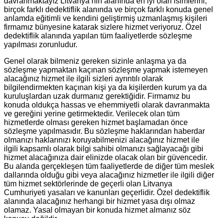
davranmaktayız Litvanya’nin alanında en iyi olan isimlerini;
birçok farklı dedektiflik alanında ve birçok farklı konuda genel
anlamda eğitimli ve kendini geliştirmiş uzmanlaşmış kişileri
firmamız bünyesine katarak sizlere hizmet veriyoruz. Özel
dedektiflik alanında yapılan tüm faaliyetlerde sözleşme
yapılması zorunludur.
Genel olarak bilmeniz gereken sizinle anlaşma ya da
sözleşme yapmaktan kaçınan sözleşme yapmak istemeyen
alacağınız hizmet ile ilgili sizleri ayrıntılı olarak
bilgilendirmekten kaçınan kişi ya da kişilerden kurum ya da
kuruluşlardan uzak durmanız gerektiğidir. Firmamız bu
konuda oldukça hassas ve ehemmiyetli olarak davranmakta
ve gereğini yerine getirmektedir. Verilecek olan tüm
hizmetlerde olması gereken hizmet başlamadan önce
sözleşme yapılmasıdır. Bu sözleşme haklarından haberdar
olmanızı haklarınızı koruyabilmenizi alacağınız hizmet ile
ilgili kapsamlı olarak bilgi sahibi olmanızı sağlayacağı gibi
hizmet alacağınıza dair elinizde olacak olan bir güvencedir.
Bu alanda gerçekleşen tüm faaliyetlerde de diğer tüm meslek
dallarında olduğu gibi veya alacağınız hizmetler ile ilgili diğer
tüm hizmet sektörlerinde de geçerli olan Litvanya
Cumhuriyeti yasaları ve kanunları geçerlidir. Özel dedektiflik
alanında alacağınız herhangi bir hizmet yasa dışı olmaz
olamaz. Yasal olmayan bir konuda hizmet almanız söz