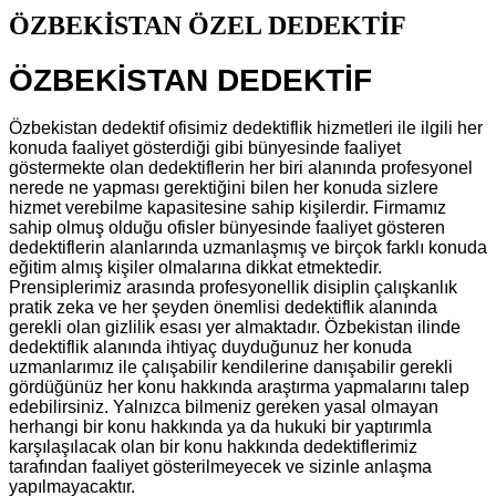
ÖZBEKİSTAN ÖZEL DEDEKTİF
ÖZBEKİSTAN DEDEKTİF
Özbekistan dedektif ofisimiz dedektiflik hizmetleri ile ilgili her
konuda faaliyet gösterdiği gibi bünyesinde faaliyet
göstermekte olan dedektiflerin her biri alanında profesyonel
nerede ne yapması gerektiğini bilen her konuda sizlere
hizmet verebilme kapasitesine sahip kişilerdir. Firmamız
sahip olmuş olduğu ofisler bünyesinde faaliyet gösteren
dedektiflerin alanlarında uzmanlaşmış ve birçok farklı konuda
eğitim almış kişiler olmalarına dikkat etmektedir.
Prensiplerimiz arasında profesyonellik disiplin çalışkanlık
pratik zeka ve her şeyden önemlisi dedektiflik alanında
gerekli olan gizlilik esası yer almaktadır. Özbekistan ilinde
dedektiflik alanında ihtiyaç duyduğunuz her konuda
uzmanlarımız ile çalışabilir kendilerine danışabilir gerekli
gördüğünüz her konu hakkında araştırma yapmalarını talep
edebilirsiniz. Yalnızca bilmeniz gereken yasal olmayan
herhangi bir konu hakkında ya da hukuki bir yaptırımla
karşılaşılacak olan bir konu hakkında dedektiflerimiz
tarafından faaliyet gösterilmeyecek ve sizinle anlaşma
yapılmayacaktır.