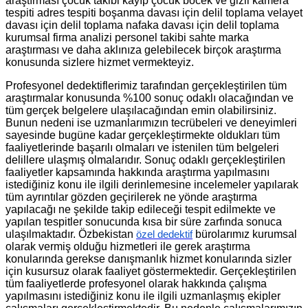
araştırması çocuk takibi kayıp çocuk böcek ve gizli kamera
tespiti adres tespiti boşanma davası için delil toplama velayet
davası için delil toplama nafaka davası için delil toplama
kurumsal firma analizi personel takibi sahte marka
araştırması ve daha aklınıza gelebilecek birçok araştırma
konusunda sizlere hizmet vermekteyiz.
Profesyonel dedektiflerimiz tarafından gerçekleştirilen tüm
araştırmalar konusunda %100 sonuç odaklı olacağından ve
tüm gerçek belgelere ulaşılacağından emin olabilirsiniz.
Bunun nedeni ise uzmanlarımızın tecrübeleri ve deneyimleri
sayesinde bugüne kadar gerçekleştirmekte oldukları tüm
faaliyetlerinde başarılı olmaları ve istenilen tüm belgeleri
delillere ulaşmış olmalarıdır. Sonuç odaklı gerçekleştirilen
faaliyetler kapsamında hakkında araştırma yapılmasını
istediğiniz konu ile ilgili derinlemesine incelemeler yapılarak
tüm ayrıntılar gözden geçirilerek ne yönde araştırma
yapılacağı ne şekilde takip edileceği tespit edilmekte ve
yapılan tespitler sonucunda kısa bir süre zarfında sonuca
ulaşılmaktadır. Özbekistan
bürolarımız kurumsal
özel dedektif
olarak vermiş olduğu hizmetleri ile gerek araştırma
konularında gerekse danışmanlık hizmet konularında sizler
için kusursuz olarak faaliyet göstermektedir. Gerçekleştirilen
tüm faaliyetlerde profesyonel olarak hakkında çalışma
yapılmasını istediğiniz konu ile ilgili uzmanlaşmış ekipler