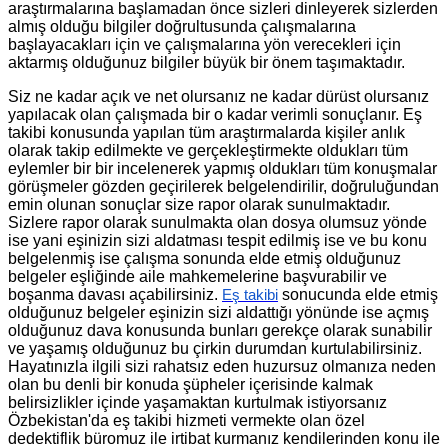
araştırmalarına başlamadan önce sizleri dinleyerek sizlerden
almış olduğu bilgiler doğrultusunda çalışmalarına
başlayacakları için ve çalışmalarına yön verecekleri için
aktarmış olduğunuz bilgiler büyük bir önem taşımaktadır.
Siz ne kadar açık ve net olursanız ne kadar dürüst olursanız
yapılacak olan çalışmada bir o kadar verimli sonuçlanır. Eş
takibi konusunda yapılan tüm araştırmalarda kişiler anlık
olarak takip edilmekte ve gerçekleştirmekte oldukları tüm
eylemler bir bir incelenerek yapmış oldukları tüm konuşmalar
görüşmeler gözden geçirilerek belgelendirilir, doğruluğundan
emin olunan sonuçlar size rapor olarak sunulmaktadır.
Sizlere rapor olarak sunulmakta olan dosya olumsuz yönde
ise yani eşinizin sizi aldatması tespit edilmiş ise ve bu konu
belgelenmiş ise çalışma sonunda elde etmiş olduğunuz
belgeler eşliğinde aile mahkemelerine başvurabilir ve
boşanma davası açabilirsiniz.
sonucunda elde etmiş
Eş takibi
olduğunuz belgeler eşinizin sizi aldattığı yönünde ise açmış
olduğunuz dava konusunda bunları gerekçe olarak sunabilir
ve yaşamış olduğunuz bu çirkin durumdan kurtulabilirsiniz.
Hayatınızla ilgili sizi rahatsız eden huzursuz olmanıza neden
olan bu denli bir konuda şüpheler içerisinde kalmak
belirsizlikler içinde yaşamaktan kurtulmak istiyorsanız
Özbekistan'da eş takibi hizmeti vermekte olan özel
dedektiflik büromuz ile irtibat kurmanız kendilerinden konu ile