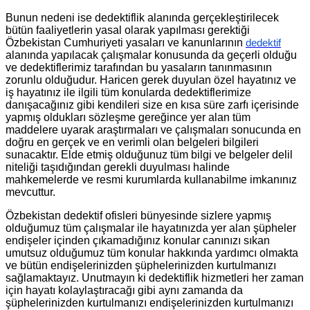
Bunun nedeni ise dedektiflik alanında gerçekleştirilecek
bütün faaliyetlerin yasal olarak yapılması gerektiği
Özbekistan Cumhuriyeti yasaları ve kanunlarının
dedektif
alanında yapılacak çalışmalar konusunda da geçerli olduğu
ve dedektiflerimiz tarafından bu yasaların tanınmasının
zorunlu olduğudur. Haricen gerek duyulan özel hayatınız ve
iş hayatınız ile ilgili tüm konularda dedektiflerimize
danışacağınız gibi kendileri size en kısa süre zarfı içerisinde
yapmış oldukları sözleşme gereğince yer alan tüm
maddelere uyarak araştırmaları ve çalışmaları sonucunda en
doğru en gerçek ve en verimli olan belgeleri bilgileri
sunacaktır. Elde etmiş olduğunuz tüm bilgi ve belgeler delil
niteliği taşıdığından gerekli duyulması halinde
mahkemelerde ve resmi kurumlarda kullanabilme imkanınız
mevcuttur.
Özbekistan dedektif ofisleri bünyesinde sizlere yapmış
olduğumuz tüm çalışmalar ile hayatınızda yer alan şüpheler
endişeler içinden çıkamadığınız konular canınızı sıkan
umutsuz olduğumuz tüm konular hakkında yardımcı olmakta
ve bütün endişelerinizden şüphelerinizden kurtulmanızı
sağlamaktayız. Unutmayın ki dedektiflik hizmetleri her zaman
için hayatı kolaylaştıracağı gibi aynı zamanda da
şüphelerinizden kurtulmanızı endişelerinizden kurtulmanızı