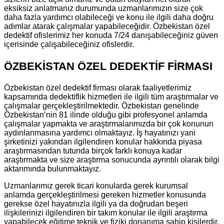
eksiksiz anlatmanız durumunda uzmanlarımızın size çok
daha fazla yardımcı olabileceği ve konu ile ilgili daha doğru
adımlar atarak çalışmalar yapabileceğidir. Özbekistan özel
dedektif ofislerimiz her konuda 7/24 danışabileceğiniz güven
içerisinde çalışabileceğiniz ofislerdir.
ÖZBEKİSTAN ÖZEL DEDEKTİF FİRMASI
Özbekistan özel dedektif firması olarak faaliyetlerimiz
kapsamında dedektiflik hizmetleri ile ilgili tüm araştırmalar ve
çalışmalar gerçekleştirilmektedir. Özbekistan genelinde
Özbekistan’nin 81 ilinde olduğu gibi profesyonel anlamda
çalışmalar yapmakta ve araştırmalarımızda bir çok konunun
aydınlanmasına yardımcı olmaktayız. İş hayatınızı yani
şirketinizi yakından ilgilendiren konular hakkında piyasa
araştırmasından tutunda birçok farklı konuya kadar
araştırmakta ve size araştırma sonucunda ayrıntılı olarak bilgi
aktarımında bulunmaktayız.
Uzmanlarımız gerek ticari konularda gerek kurumsal
anlamda gerçekleştirilmesi gereken hizmetler konusunda
gerekse özel hayatınızla ilgili ya da doğrudan beşeri
ilişkilerinizi ilgilendiren bir takım konular ile ilgili araştırma
yapabilecek eğitime teknik ve fiziki donanıma sahip kişilerdir.