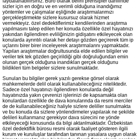
faydalanabilirsiniz. Büro olarak belirli prensipler dahilinde
sizler için en doğru ve en verimli olduğuna inandığımız
yöntemler ve çalışmalar eşliğinde araştırmalarımızı
gerçekleştirmekte sizlere kusursuz olarak hizmet
vermekteyiz. özel dedektiflerimiz kendilerinden araştırma
yapılmasını talep edilen her konuda özellikle özel hayatınızı
yakından ilgilendiren evliliğinizin gidişatını etkileyecek olan
konularda ayrıntılı olarak her detayı gözden geçirerek tüm ip
uçlarını birer birer inceleyerek araştırmalarını yapmaktadır.
Yapılan araştırmalar doğrultusunda elde edilen bilgiler ve
veriler tek tek gözden geçirildiği gibi doğruluğundan emin
olunan gerçek olduğuna inandıkları gerçek olduğunu
bildikleri tüm belgeler sizlere sunulmaktadır.
Sunulan bu bilgiler gerek yazılı gerekse görsel olarak
mahkemelerde delil olarak kullanabileceğiniz niteliktedir.
Sadece özel hayatınızı ilgilendiren konularda değil
hayatınızda yakın çevrenizi işlerinizi de kapsamakta olan
konulardan özellikle de dava konularında da resmi merciler
de de kullanabileceğiniz haliyle sizlere deliller sunulmakta
ve bu konuda da sizlere yönlendirmeler yapılarak ne şekilde
delileri kullanmanız gerekiyor dava sürecini ne yönde
etkileyeceği konusunda da bilgi aktarılmaktadır. Özbekistan
özel dedektiflik bürosu resmi olarak faaliyet gösteren ilgili
kurum ve kuruluşlar tarafından tanınan yasalara uygun olarak