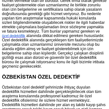
hizmet vermekte olan bir bürodur. Gerek firma olarak gerekse
faaliyet göstermekte olan uzmanlarımız ile birlikte zorunlu
olan izin belgelerine ve sertifikalara sahip olarak yasaların
doğrultusunda gerektiği gibi hizmet veriyoruz. Bu nedenle
yapılan tüm araştırmalar kapsamında hukuki konularda
sizleri bilgilendirmekte oluşabilecek riskler ile ilgili haberdar
etmekte çalışmalara başlamadan önce sözleşme yapmakta
ve fatura kesmekteyiz. Tüm bunlar yapmamız gereken ve
alanında dikkat edilmesi gereken hususlardır.
özel dedektiflik
Özel dedektiflik alanında gerçekleşen tüm faaliyetlerimizde
çalışmakta olan uzmanlarımız üniversite mezunu olup bu
alanda eğitim almış ve faaliyet gösterebilmek için izin
belgelerine sahip olan kişilerdir. Gerçekçi çalışkan disiplinli
gizliliği esas alan dürüst ve güvenilir bir özel dedektiflik
bürosu ile çalışmak istiyorsanız konu ile ilgili bizimle irtibata
geçmeniz gerekecektir.
ÖZBEKİSTAN ÖZEL DEDEKTİF
Özbekistan özel dedektif şehrinizde ihtiyaç duyulan
dedektiflik hizmetleri dahilinde gerçekleştirilecek olan tüm
araştırma konularında profesyonel kadromuz ile özel
dedektiflik ofislerimiz ile sizlere hizmet vermekteyiz.
Dedektiflik hizmetleri dahilinde yer alan eş takibi kayıp şahıs