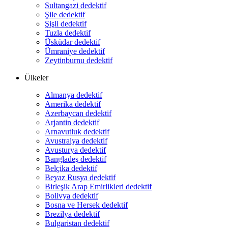
Sultangazi dedektif
Şile dedektif
Şişli dedektif
Tuzla dedektif
Üsküdar dedektif
Ümraniye dedektif
Zeytinburnu dedektif
Ülkeler
Almanya dedektif
Amerika dedektif
Azerbaycan dedektif
Arjantin dedektif
Arnavutluk dedektif
Avustralya dedektif
Avusturya dedektif
Bangladeş dedektif
Belçika dedektif
Beyaz Rusya dedektif
Birleşik Arap Emirlikleri dedektif
Bolivya dedektif
Bosna ve Hersek dedektif
Brezilya dedektif
Bulgaristan dedektif