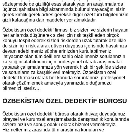
sözleşmede de gizliliği esas alarak yapılan araştırmalarda
üçüncü şahıslara bilgi aktarımında bulunulmayacağını sizin
gerek kimlik gerek adres gerekse diğer özel tüm bilgilerinizin
gizli kalacağına dair maddeler yer almaktadır.
Özbekistan özel dedektif firması biz sizleri ve sizlerin hayatını
her anlamda düşünerek sizler için risk teşkil eden birçok
konuyu tespit ederek sizleri risklerden uzak tutarak özellikle
de sizin için risk alarak güven duygusu içerisinde hayatınıza
devam edebilmeniz şüphelerinizden kurtulabilmeniz
ihtiyacınız olan tüm delillere sahip olabilmeniz sorularınızın
karşılığını alabilmeniz için profesyonel olarak araştırmalar
yaparak çalışmalarımıza yön vererek hızlı bir şekilde sizlere
ve sorunlarınıza karşılık verilmekteyiz. Özbekistan özel
dedektif firması olarak her konuda sorunlarınızı profesyonel
olarak çözümlemek amacıyla yanınızda olduğumuzu
bilmenizi isteriz….
ÖZBEKİSTAN ÖZEL DEDEKTİF BÜROSU
Özbekistan özel dedektif bürosu olarak ihtiyaç duyduğunuz
bireysel ve kurumsal araştırmalarda danışmanlık konularında
sizlere hızlı ve sonuç odaklı olarak hizmet vermekteyiz.
Hizmetlerimiz arasında tüm araştırma konuları ve