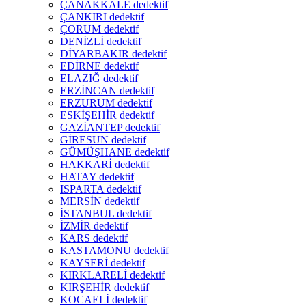
ÇANAKKALE dedektif
ÇANKIRI dedektif
ÇORUM dedektif
DENİZLİ dedektif
DİYARBAKIR dedektif
EDİRNE dedektif
ELAZIĞ dedektif
ERZİNCAN dedektif
ERZURUM dedektif
ESKİŞEHİR dedektif
GAZİANTEP dedektif
GİRESUN dedektif
GÜMÜŞHANE dedektif
HAKKARİ dedektif
HATAY dedektif
ISPARTA dedektif
MERSİN dedektif
İSTANBUL dedektif
İZMİR dedektif
KARS dedektif
KASTAMONU dedektif
KAYSERİ dedektif
KIRKLARELİ dedektif
KIRŞEHİR dedektif
KOCAELİ dedektif