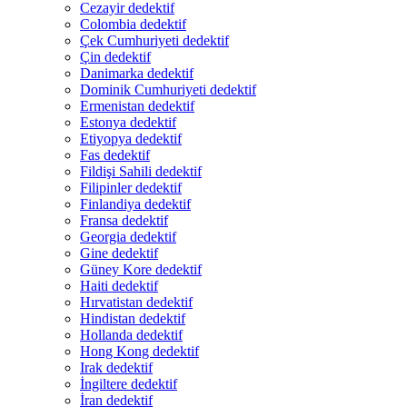
Cezayir dedektif
Colombia dedektif
Çek Cumhuriyeti dedektif
Çin dedektif
Danimarka dedektif
Dominik Cumhuriyeti dedektif
Ermenistan dedektif
Estonya dedektif
Etiyopya dedektif
Fas dedektif
Fildişi Sahili dedektif
Filipinler dedektif
Finlandiya dedektif
Fransa dedektif
Georgia dedektif
Gine dedektif
Güney Kore dedektif
Haiti dedektif
Hırvatistan dedektif
Hindistan dedektif
Hollanda dedektif
Hong Kong dedektif
Irak dedektif
İngiltere dedektif
İran dedektif