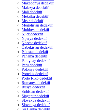
Makedonya dedektif
Malezya dedektif
Mali dedektif
Meksika dedektif
Mısır dedektif
Moğolistan dedektif
Moldova dedektif
Nijer dedektif
Nijerya dedektif
Norveç dedektif
Özbekistan dedektif
Pakistan dedektif
Panama dedektif
Paraguay dedektif
Peru dedektif
Polonya dedektif
Portekiz dedektif
Porto Riko dedektif
Romanya dedektif
Rusya dedektif
Sırbistan dedektif
Singapur dedektif
Slovakya dedektif
Slovenya dedektif
Sri Lanka dedektif