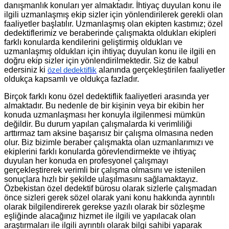
danışmanlık konuları yer almaktadır. İhtiyaç duyulan konu ile
ilgili uzmanlaşmış ekip sizler için yönlendirilerek gerekli olan
faaliyetler başlatılır. Uzmanlaşmış olan ekipten kastımız; özel
dedektiflerimiz ve beraberinde çalışmakta oldukları ekipleri
farklı konularda kendilerini geliştirmiş oldukları ve
uzmanlaşmış oldukları için ihtiyaç duyulan konu ile ilgili en
doğru ekip sizler için yönlendirilmektedir. Siz de kabul
edersiniz ki
alanında gerçekleştirilen faaliyetler
özel dedektiflik
oldukça kapsamlı ve oldukça fazladır.
Birçok farklı konu özel dedektiflik faaliyetleri arasında yer
almaktadır. Bu nedenle de bir kişinin veya bir ekibin her
konuda uzmanlaşması her konuyla ilgilenmesi mümkün
değildir. Bu durum yapılan çalışmalarda ki verimliliği
arttırmaz tam aksine başarısız bir çalışma olmasına neden
olur. Biz bizimle beraber çalışmakta olan uzmanlarımızı ve
ekiplerini farklı konularda görevlendirmekte ve ihtiyaç
duyulan her konuda en profesyonel çalışmayı
gerçekleştirerek verimli bir çalışma olmasını ve istenilen
sonuçlara hızlı bir şekilde ulaşılmasını sağlamaktayız.
Özbekistan özel dedektif bürosu olarak sizlerle çalışmadan
önce sizleri gerek sözel olarak yani konu hakkında ayrıntılı
olarak bilgilendirerek gerekse yazılı olarak bir sözleşme
eşliğinde alacağınız hizmet ile ilgili ve yapılacak olan
araştırmaları ile ilgili ayrıntılı olarak bilgi sahibi yaparak