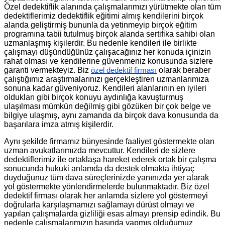
Özel dedektiflik alanında çalışmalarımızı yürütmekte olan tüm
dedektiflerimiz dedektiflik eğitimi almış kendilerini birçok
alanda geliştirmiş bununla da yetinmeyip birçok eğitim
programına tabii tutulmuş birçok alanda sertifika sahibi olan
uzmanlaşmış kişilerdir. Bu nedenle kendileri ile birlikte
çalışmayı düşündüğünüz çalışacağınız her konuda içinizin
rahat olması ve kendilerine güvenmeniz konusunda sizlere
garanti vermekteyiz. Biz
olarak beraber
özel dedektif firması
çalıştığımız araştırmalarınızı gerçekleştiren uzmanlarımıza
sonuna kadar güveniyoruz. Kendileri alanlarının en iyileri
oldukları gibi birçok konuyu aydınlığa kavuşturmuş
ulaşılması mümkün değilmiş gibi gözüken bir çok belge ve
bilgiye ulaşmış, aynı zamanda da birçok dava konusunda da
başarılara imza atmış kişilerdir.
Aynı şekilde firmamız bünyesinde faaliyet göstermekte olan
uzman avukatlarımızda mevcuttur. Kendileri de sizlere
dedektiflerimiz ile ortaklaşa hareket ederek ortak bir çalışma
sonucunda hukuki anlamda da destek olmakta ihtiyaç
duyduğunuz tüm dava süreçlerinizde yanınızda yer alarak
yol göstermekte yönlendirmelerde bulunmaktadır. Biz özel
dedektif firması olarak her anlamda sizlere yol göstermeyi
doğrularla karşılaşmamızı sağlamayı dürüst olmayı ve
yapılan çalışmalarda gizliliği esas almayı prensip edindik. Bu
nedenle çalışmalarımızın başında yapmış olduğumuz