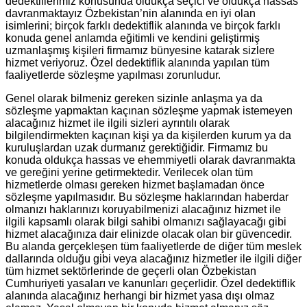
dedektiflerimiz konusunda oldukça seçici ve oldukça hassas
davranmaktayız Özbekistan’nin alanında en iyi olan
isimlerini; birçok farklı dedektiflik alanında ve birçok farklı
konuda genel anlamda eğitimli ve kendini geliştirmiş
uzmanlaşmış kişileri firmamız bünyesine katarak sizlere
hizmet veriyoruz. Özel dedektiflik alanında yapılan tüm
faaliyetlerde sözleşme yapılması zorunludur.
Genel olarak bilmeniz gereken sizinle anlaşma ya da
sözleşme yapmaktan kaçınan sözleşme yapmak istemeyen
alacağınız hizmet ile ilgili sizleri ayrıntılı olarak
bilgilendirmekten kaçınan kişi ya da kişilerden kurum ya da
kuruluşlardan uzak durmanız gerektiğidir. Firmamız bu
konuda oldukça hassas ve ehemmiyetli olarak davranmakta
ve gereğini yerine getirmektedir. Verilecek olan tüm
hizmetlerde olması gereken hizmet başlamadan önce
sözleşme yapılmasıdır. Bu sözleşme haklarından haberdar
olmanızı haklarınızı koruyabilmenizi alacağınız hizmet ile
ilgili kapsamlı olarak bilgi sahibi olmanızı sağlayacağı gibi
hizmet alacağınıza dair elinizde olacak olan bir güvencedir.
Bu alanda gerçekleşen tüm faaliyetlerde de diğer tüm meslek
dallarında olduğu gibi veya alacağınız hizmetler ile ilgili diğer
tüm hizmet sektörlerinde de geçerli olan Özbekistan
Cumhuriyeti yasaları ve kanunları geçerlidir. Özel dedektiflik
alanında alacağınız herhangi bir hizmet yasa dışı olmaz