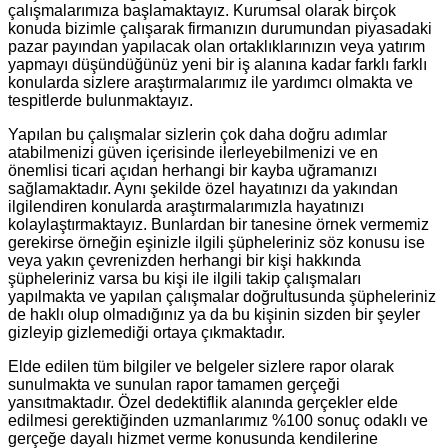
çalışmalarımıza başlamaktayız. Kurumsal olarak birçok
konuda bizimle çalışarak firmanızın durumundan piyasadaki
pazar payından yapılacak olan ortaklıklarınızın veya yatırım
yapmayı düşündüğünüz yeni bir iş alanına kadar farklı farklı
konularda sizlere araştırmalarımız ile yardımcı olmakta ve
tespitlerde bulunmaktayız.
Yapılan bu çalışmalar sizlerin çok daha doğru adımlar
atabilmenizi güven içerisinde ilerleyebilmenizi ve en
önemlisi ticari açıdan herhangi bir kayba uğramanızı
sağlamaktadır. Aynı şekilde özel hayatınızı da yakından
ilgilendiren konularda araştırmalarımızla hayatınızı
kolaylaştırmaktayız. Bunlardan bir tanesine örnek vermemiz
gerekirse örneğin eşinizle ilgili şüpheleriniz söz konusu ise
veya yakın çevrenizden herhangi bir kişi hakkında
şüpheleriniz varsa bu kişi ile ilgili takip çalışmaları
yapılmakta ve yapılan çalışmalar doğrultusunda şüpheleriniz
de haklı olup olmadığınız ya da bu kişinin sizden bir şeyler
gizleyip gizlemediği ortaya çıkmaktadır.
Elde edilen tüm bilgiler ve belgeler sizlere rapor olarak
sunulmakta ve sunulan rapor tamamen gerçeği
yansıtmaktadır. Özel dedektiflik alanında gerçekler elde
edilmesi gerektiğinden uzmanlarımız %100 sonuç odaklı ve
gerçeğe dayalı hizmet verme konusunda kendilerine