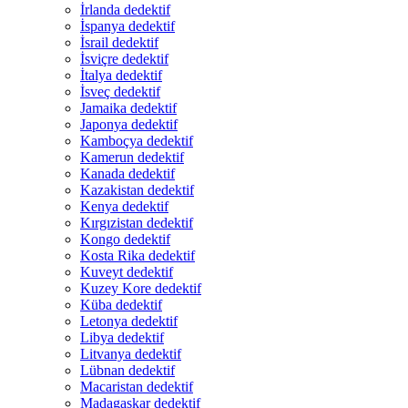
İrlanda dedektif
İspanya dedektif
İsrail dedektif
İsviçre dedektif
İtalya dedektif
İsveç dedektif
Jamaika dedektif
Japonya dedektif
Kamboçya dedektif
Kamerun dedektif
Kanada dedektif
Kazakistan dedektif
Kenya dedektif
Kırgızistan dedektif
Kongo dedektif
Kosta Rika dedektif
Kuveyt dedektif
Kuzey Kore dedektif
Küba dedektif
Letonya dedektif
Libya dedektif
Litvanya dedektif
Lübnan dedektif
Macaristan dedektif
Madagaskar dedektif