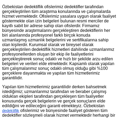
Özbekistan dedektiflik ofislerimiz dedektifler tarafından
gerçekleştirilen tüm araştırma konularında ve çalışmalarda
hizmet vermektedir. Ofislerimiz yasalara uygun olarak faaliyet
göstermekte olan izin belgeleri bulunan resmi merciler de
kayıtlı sabit bir adrese sahip olan ofislerdir. Firmamız
bünyesinde araştırmalarını gerçekleştiren dedektiflerin her
biri alanlarında profesyonel farklı birçok konuda
uzmanlaşmış uzmanlık belgelerini ve sertifikalarına sahip
olan kişilerdir. Kurumsal olarak ve bireysel olarak
gerçekleştirilen dedektiflik hizmetleri dahilinde uzmanlarımız
profesyonellerden oluşan bir ekip ile faaliyetlerini
gerçekleştirerek sonuç odaklı ve hızlı bir şekilde arzu edilen
belgeleri ve verileri elde etmektedir. Kapsamlı olarak yapılan
tüm çalışmalarımız sonuç odaklı olmuş olduğu gibi %100
gerçeklere dayanmakta ve yapılan tüm hizmetlerimiz
garantilidir.
Yapılan tüm hizmetlerimiz garantilidir derken bahsetmek
istediğimiz; uzmanlarımız tarafından ve beraber çalışmış
oldukları ekipleri tarafından gerçekleşen tüm faaliyetler
konusunda gerçek belgelerin ve gerçek sonuçların elde
edildiğini ve edileceğini garanti etmekteyiz. Özbekistan
ofislerimiz ve bünyesinde faaliyet gösteren tüm
dedektiflik
dedektifler sözleşmeli olarak hizmet vermektedir herhangi bir