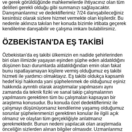
ve gerek görüldüğünde mahkemelerde ihtiyacınız olan tüm
delilleri gerekli olduğu gibi sunmanızı sağlayacaktır.
Danışmanlarımız ve dedektiflerimiz 7/24 danışabileceğiniz
kesintisiz olarak sizlere hizmet vermekte olan kişilerdir. Bu
nedenle aklınıza takılan her konuda bizimle irtibata geçerek
kendilerine danışabilir ve çalışma imkanı bulabilirsiniz.
ÖZBEKİSTAN'DA EŞ TAKİBİ
Özbekistan'da eş takibi ülkemizin en nadide şehirlerinden
biri olan ilimizde yaşayan eşinden şüphe eden aldatıldığını
düşünen bazı durumlarda aldatıldığından emin olan fakat
bunu ispatlayamayan kişilere vermiş olduğumuz eş takibi
hizmeti ile yardımcı olmaktayız. Eş takibi oldukça kapsamlı
hedef kişi hakkında yani şüphelenmek de olduğunuz eşiniz
hakkında ayrıntılı olarak araştırmalar yapılmasını aynı
zamanda da teknik fiziki ve sanal takip çalışmalarının
yapılmasını gerektiren tüm bu çalışmaları kapsayan bir
araştırma konusudur. Bu konuda özel dedektiflerimiz ile
çalışmayı düşünüyorsanız kendilerine yaşamış olduğumuz
sorunlar şüphelenmenizi gerektiren konular ile ilgili açık
olmanız ve olayları tüm gerçekliğiyle anlatmanız
gerekmektedir. Bunun nedeni yapılacak olan araştırmada
önceliğin sizlerden alınan bilgiler olmasıdır. Uzmanlarımız