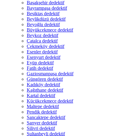
Başakşehir dedektif
Bayrampaşa dedektif
Beşiktaş dedektif
Beylikdüzü dedektif
Beyoğlu dedektif
Büyükçekmece dedektif
Beykoz dedektif
Çatalca dedektif
Çekmeköy dedektif
Esenler dedektif
Esenyurt dedektif
Eyüp dedektif
Fatih dedektif
Gaziosmanpaşa dedektif
Güngören dedektif
Kadıköy dedektif
Kağıthane dedektif
Kartal dedektif
Küçükçekmece dedektif
Maltepe dedektif
Pendik dedektif
Sancaktepe dedektif
Sarıyer dedektif
Silivri dedektif
Sultanbeyli dedektif