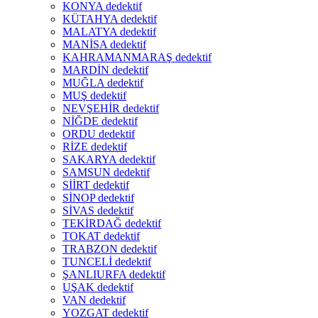
KONYA dedektif
KÜTAHYA dedektif
MALATYA dedektif
MANİSA dedektif
KAHRAMANMARAŞ dedektif
MARDİN dedektif
MUĞLA dedektif
MUŞ dedektif
NEVŞEHİR dedektif
NİĞDE dedektif
ORDU dedektif
RİZE dedektif
SAKARYA dedektif
SAMSUN dedektif
SİİRT dedektif
SİNOP dedektif
SİVAS dedektif
TEKİRDAĞ dedektif
TOKAT dedektif
TRABZON dedektif
TUNCELİ dedektif
ŞANLIURFA dedektif
UŞAK dedektif
VAN dedektif
YOZGAT dedektif