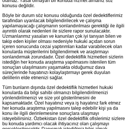
olamaz. Yasal olmayan bir konuda hizmet almanız söz
konusu değildir.
Böyle bir durum söz konusu olduğunda özel dedektiflerimiz
tarafından uyarılacak bilgilendirilecek ve çalışma
yapılamayacağı çalışmanın sonlandırılması gerektiği ile ilgili
ayrıntılı olarak nedenleri ile sizlere rapor sunulacaktır.
Uzmanlarımız yasaları ve kanunları çok iyi tanıyan bilen ve
takip eden kişiler olması nedeniyle hukuki açıdan sorun
içeren sonucunda cezai yaptırımları kadar varabilecek olan
konularda müşterilerini bilgilendirmek ve araştırmayı
sonlandırmak zorundadır. Özel dedektiflik hizmetleri sizlerin
istediğin her konuda araştırma yapılmasını istenilen tüm
sonuçları ulaşılmasını yaşamakta olduğumuz dava
süreçlerinde hayatınızı kolaylaştırmayı gerek duyulan
delillerin elde etmenizi sağlar.
Tüm bunların dışında özel dedektiflik hizmetleri hukuki
konularda da bilgi sahibi olmanızı bilgilendirilmenizi
yönlendirilmenizi ve size yol gösterilmesini de
kapsamaktadır. Özel hayatınız veya iş hayatınız fark etmez
her konuda araştırma yapılmasını talep edebilir kişi ya da
konu ile ilgili derinlemesine sonuçlara ulaşmayı
isteyebilirsiniz. Özbekistan özel dedektiflik ofislerimiz sizlere
bu konuda yardımcı olacak ihtiyacınız olan çalışmayı
gerçekleştirecektir. Danışmak istediğiniz bilgi almak