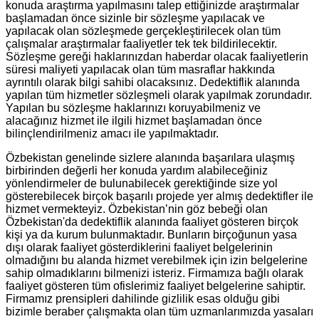
konuda araştırma yapılmasını talep ettiğinizde araştırmalar
başlamadan önce sizinle bir sözleşme yapılacak ve
yapılacak olan sözleşmede gerçekleştirilecek olan tüm
çalışmalar araştırmalar faaliyetler tek tek bildirilecektir.
Sözleşme gereği haklarınızdan haberdar olacak faaliyetlerin
süresi maliyeti yapılacak olan tüm masraflar hakkında
ayrıntılı olarak bilgi sahibi olacaksınız. Dedektiflik alanında
yapılan tüm hizmetler sözleşmeli olarak yapılmak zorundadır.
Yapılan bu sözleşme haklarınızı koruyabilmeniz ve
alacağınız hizmet ile ilgili hizmet başlamadan önce
bilinçlendirilmeniz amacı ile yapılmaktadır.
Özbekistan genelinde sizlere alanında başarılara ulaşmış
birbirinden değerli her konuda yardım alabileceğiniz
yönlendirmeler de bulunabilecek gerektiğinde size yol
gösterebilecek birçok başarılı projede yer almış dedektifler ile
hizmet vermekteyiz. Özbekistan’nin göz bebeği olan
Özbekistan'da dedektiflik alanında faaliyet gösteren birçok
kişi ya da kurum bulunmaktadır. Bunların birçoğunun yasa
dışı olarak faaliyet gösterdiklerini faaliyet belgelerinin
olmadığını bu alanda hizmet verebilmek için izin belgelerine
sahip olmadıklarını bilmenizi isteriz. Firmamıza bağlı olarak
faaliyet gösteren tüm ofislerimiz faaliyet belgelerine sahiptir.
Firmamız prensipleri dahilinde gizlilik esas olduğu gibi
bizimle beraber çalışmakta olan tüm uzmanlarımızda yasaları