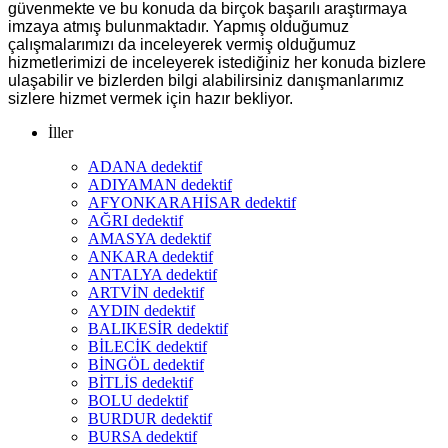
güvenmekte ve bu konuda da birçok başarılı araştırmaya
imzaya atmış bulunmaktadır. Yapmış olduğumuz
çalışmalarımızı da inceleyerek vermiş olduğumuz
hizmetlerimizi de inceleyerek istediğiniz her konuda bizlere
ulaşabilir ve bizlerden bilgi alabilirsiniz danışmanlarımız
sizlere hizmet vermek için hazır bekliyor.
İller
ADANA dedektif
ADIYAMAN dedektif
AFYONKARAHİSAR dedektif
AĞRI dedektif
AMASYA dedektif
ANKARA dedektif
ANTALYA dedektif
ARTVİN dedektif
AYDIN dedektif
BALIKESİR dedektif
BİLECİK dedektif
BİNGÖL dedektif
BİTLİS dedektif
BOLU dedektif
BURDUR dedektif
BURSA dedektif