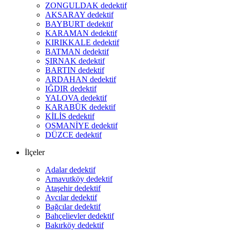
ZONGULDAK dedektif
AKSARAY dedektif
BAYBURT dedektif
KARAMAN dedektif
KIRIKKALE dedektif
BATMAN dedektif
ŞIRNAK dedektif
BARTIN dedektif
ARDAHAN dedektif
IĞDIR dedektif
YALOVA dedektif
KARABÜK dedektif
KİLİS dedektif
OSMANİYE dedektif
DÜZCE dedektif
İlçeler
Adalar dedektif
Arnavutköy dedektif
Ataşehir dedektif
Avcılar dedektif
Bağcılar dedektif
Bahçelievler dedektif
Bakırköy dedektif