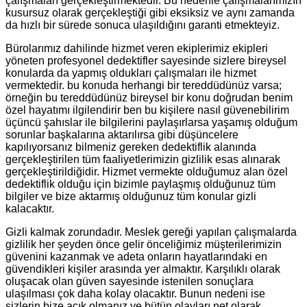
çalışmaları gerçekleştirmektedir. Bu nedenle çalışmalarımızın
kusursuz olarak gerçekleştiği gibi eksiksiz ve aynı zamanda
da hızlı bir sürede sonuca ulaşıldığını garanti etmekteyiz.
Bürolarımız dahilinde hizmet veren ekiplerimiz ekipleri
yöneten profesyonel dedektifler sayesinde sizlere bireysel
konularda da yapmış oldukları çalışmaları ile hizmet
vermektedir. bu konuda herhangi bir tereddüdünüz varsa;
örneğin bu tereddüdünüz bireysel bir konu doğrudan benim
özel hayatımı ilgilendirir ben bu kişilere nasıl güvenebilirim
üçüncü şahıslar ile bilgilerini paylaşırlarsa yaşamış olduğum
sorunlar başkalarına aktarılırsa gibi düşüncelere
kapılıyorsanız bilmeniz gereken dedektiflik alanında
gerçekleştirilen tüm faaliyetlerimizin gizlilik esas alınarak
gerçekleştirildiğidir. Hizmet vermekte olduğumuz alan özel
dedektiflik olduğu için bizimle paylaşmış olduğunuz tüm
bilgiler ve bize aktarmış olduğunuz tüm konular gizli
kalacaktır.
Gizli kalmak zorundadır. Meslek gereği yapılan çalışmalarda
gizlilik her şeyden önce gelir önceliğimiz müşterilerimizin
güvenini kazanmak ve adeta onların hayatlarındaki en
güvendikleri kişiler arasında yer almaktır. Karşılıklı olarak
oluşacak olan güven sayesinde istenilen sonuçlara
ulaşılması çok daha kolay olacaktır. Bunun nedeni ise
sizlerin bize açık olmanız ve bütün olayları net olarak