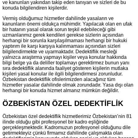
ve kanunları yakından takip eden tanıyan ve sizleri de bu
konuda bilgilendiren kişilerdir.
Vermiş olduğumuz hizmetler dahilinde yasaların ve
kanunların önemi oldukça mühimdir. Yapılacak olan en ufak
bir hatanın yasal olarak sorun teşkil edebileceği gibi
uzmanlarımız gerek kendileri gerekse sizlerin açısından
herhangi bir sorunla karşılaşılmaması herhangi bir hukuki
yaptırım ile karşı karşıya kalınmaması açısından sizleri
bilgilendirmekte ve uyarmaktadır. Dedektiflik mesleği
yalnızca araştırma yapmayı kişiler veya konular hakkında
bilgi belge ya da deliller toplamayı gerektirmez bunun yanı
sıra dedektiflik alanında faaliyet gösteren kişilerin mutlaka
kişileri yasal konular ile ilgili bilgilendirmesi zorunludur.
Özbekistan dedektiflik ofislerimizden alacağınız tüm
hizmetler yasalar dahilinde olmak zorundadır. Yasa dışı olan
herhangi bir konuda hizmet almanız mümkün değildir.
ÖZBEKİSTAN ÖZEL DEDEKTİFLİK
Özbekistan özel dedektiflik hizmetlerimiz Özbekistan’nin 81
ilinde olduğu gibi profesyonel bir kadro eşliğinde
gerçekleşmektedir. Kadromuzun profesyonel olduğunu dile
getirmekteyiz çünkü firmamız dahilinde çalışmakta olan