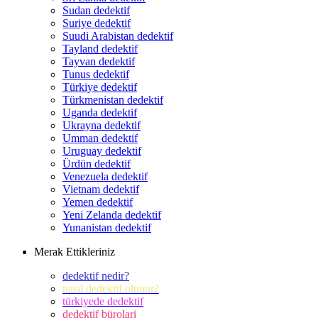
Sudan dedektif
Suriye dedektif
Suudi Arabistan dedektif
Tayland dedektif
Tayvan dedektif
Tunus dedektif
Türkiye dedektif
Türkmenistan dedektif
Uganda dedektif
Ukrayna dedektif
Umman dedektif
Uruguay dedektif
Ürdün dedektif
Venezuela dedektif
Vietnam dedektif
Yemen dedektif
Yeni Zelanda dedektif
Yunanistan dedektif
Merak Ettikleriniz
dedektif nedir?
nasıl dedektif olunur?
türkiyede dedektif
dedektif bürolari