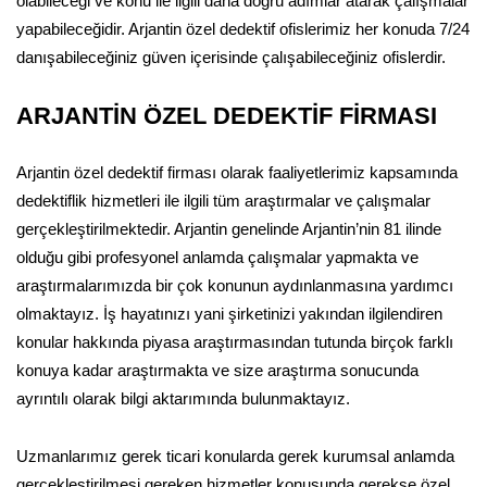
olabileceği ve konu ile ilgili daha doğru adımlar atarak çalışmalar
yapabileceğidir. Arjantin özel dedektif ofislerimiz her konuda 7/24
danışabileceğiniz güven içerisinde çalışabileceğiniz ofislerdir.
ARJANTİN ÖZEL DEDEKTİF FİRMASI
Arjantin özel dedektif firması olarak faaliyetlerimiz kapsamında
dedektiflik hizmetleri ile ilgili tüm araştırmalar ve çalışmalar
gerçekleştirilmektedir. Arjantin genelinde Arjantin’nin 81 ilinde
olduğu gibi profesyonel anlamda çalışmalar yapmakta ve
araştırmalarımızda bir çok konunun aydınlanmasına yardımcı
olmaktayız. İş hayatınızı yani şirketinizi yakından ilgilendiren
konular hakkında piyasa araştırmasından tutunda birçok farklı
konuya kadar araştırmakta ve size araştırma sonucunda
ayrıntılı olarak bilgi aktarımında bulunmaktayız.
Uzmanlarımız gerek ticari konularda gerek kurumsal anlamda
gerçekleştirilmesi gereken hizmetler konusunda gerekse özel