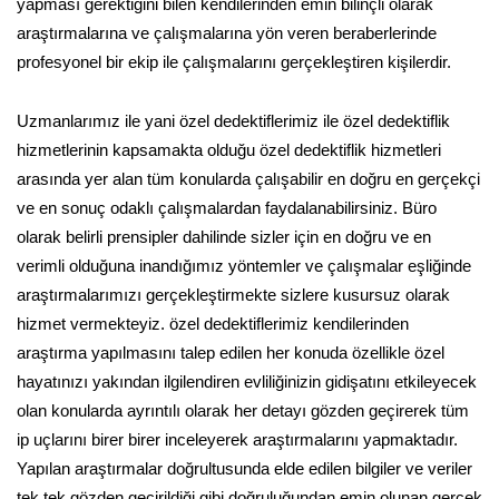
yapması gerektiğini bilen kendilerinden emin bilinçli olarak
araştırmalarına ve çalışmalarına yön veren beraberlerinde
profesyonel bir ekip ile çalışmalarını gerçekleştiren kişilerdir.
Uzmanlarımız ile yani özel dedektiflerimiz ile özel dedektiflik
hizmetlerinin kapsamakta olduğu özel dedektiflik hizmetleri
arasında yer alan tüm konularda çalışabilir en doğru en gerçekçi
ve en sonuç odaklı çalışmalardan faydalanabilirsiniz. Büro
olarak belirli prensipler dahilinde sizler için en doğru ve en
verimli olduğuna inandığımız yöntemler ve çalışmalar eşliğinde
araştırmalarımızı gerçekleştirmekte sizlere kusursuz olarak
hizmet vermekteyiz. özel dedektiflerimiz kendilerinden
araştırma yapılmasını talep edilen her konuda özellikle özel
hayatınızı yakından ilgilendiren evliliğinizin gidişatını etkileyecek
olan konularda ayrıntılı olarak her detayı gözden geçirerek tüm
ip uçlarını birer birer inceleyerek araştırmalarını yapmaktadır.
Yapılan araştırmalar doğrultusunda elde edilen bilgiler ve veriler
tek tek gözden geçirildiği gibi doğruluğundan emin olunan gerçek