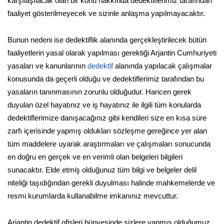
karşılaşılacak olan bir konu hakkında dedektiflerimiz tarafından
faaliyet gösterilmeyecek ve sizinle anlaşma yapılmayacaktır.
Bunun nedeni ise dedektiflik alanında gerçekleştirilecek bütün
faaliyetlerin yasal olarak yapılması gerektiği Arjantin Cumhuriyeti
yasaları ve kanunlarının
dedektif
alanında yapılacak çalışmalar
konusunda da geçerli olduğu ve dedektiflerimiz tarafından bu
yasaların tanınmasının zorunlu olduğudur. Haricen gerek
duyulan özel hayatınız ve iş hayatınız ile ilgili tüm konularda
dedektiflerimize danışacağınız gibi kendileri size en kısa süre
zarfı içerisinde yapmış oldukları sözleşme gereğince yer alan
tüm maddelere uyarak araştırmaları ve çalışmaları sonucunda
en doğru en gerçek ve en verimli olan belgeleri bilgileri
sunacaktır. Elde etmiş olduğunuz tüm bilgi ve belgeler delil
niteliği taşıdığından gerekli duyulması halinde mahkemelerde ve
resmi kurumlarda kullanabilme imkanınız mevcuttur.
Arjantin dedektif ofisleri bünyesinde sizlere yapmış olduğumuz