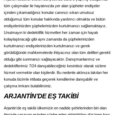
tüm çalışmalar ile hayatınızda yer alan şüpheler endişeler
içinden çıkamadığınız konular canınızı sıkan umutsuz
olduğumuz tüm konular hakkında yardımcı olmakta ve bütün
endişelerinizden şüphelerinizden kurtulmanızı sağlamaktayız.
Unutmayın ki dedektiflik hizmetleri her zaman için hayatı
kolaylaştıracağı gibi aynı zamanda da şüphelerinizden
kurtulmanızı endişelerinizden kurtulmanızı ve gerek
görüldüğünde mahkemelerde ihtiyacınız olan tüm delilleri gerekli
olduğu gibi sunmanızı sağlayacaktır. Danışmanlarımız ve
dedektiflerimiz 7/24 danışabileceğiniz kesintisiz olarak sizlere
hizmet vermekte olan kişilerdir. Bu nedenle aklınıza takılan her
konuda bizimle irtibata geçerek kendilerine danışabilir ve
çalışma imkanı bulabilirsiniz.
ARJANTİN'DE EŞ TAKİBİ
Arjantin'de eş takibi ülkemizin en nadide şehirlerinden biri olan
ilimizde yaşayan eşinden şüphe eden aldatıldığını düşünen bazı