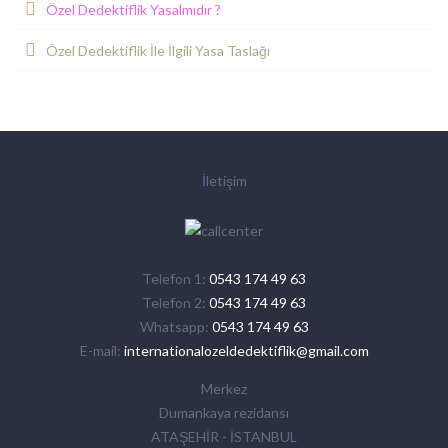
Özel Dedektiflik Yasalmıdır ?
Özel Dedektiflik İle İlgili Yasa Taslağı
İletişim
Telefon 1:
0543 174 49 63
Telefon 2:
0543 174 49 63
Whatsapp:
0543 174 49 63
E-mail:
internationalozeldedektiflik@gmail.com
Merkez
Dumankaya rezidansı
ATAŞEHİR - İSTANBUL