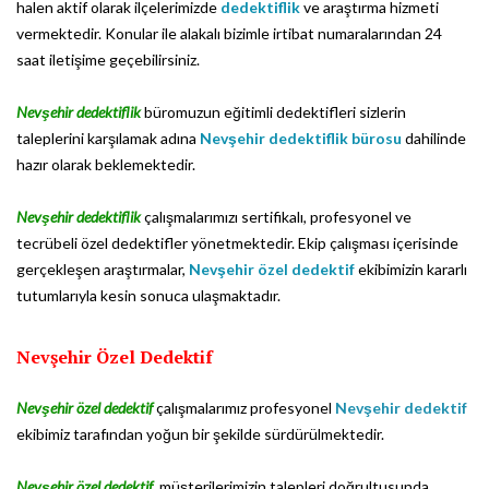
halen aktif olarak ilçelerimizde
dedektiflik
ve araştırma hizmeti
vermektedir. Konular ile alakalı bizimle irtibat numaralarından 24
saat iletişime geçebilirsiniz.
Nevşehir dedektiflik
büromuzun eğitimli dedektifleri sizlerin
taleplerini karşılamak adına
Nevşehir dedektiflik bürosu
dahilinde
hazır olarak beklemektedir.
Nevşehir dedektiflik
çalışmalarımızı sertifikalı, profesyonel ve
tecrübeli özel dedektifler yönetmektedir. Ekip çalışması içerisinde
gerçekleşen araştırmalar,
Nevşehir özel dedektif
ekibimizin kararlı
tutumlarıyla kesin sonuca ulaşmaktadır.
Nevşehir Özel Dedektif
Nevşehir özel dedektif
çalışmalarımız profesyonel
Nevşehir dedektif
ekibimiz tarafından yoğun bir şekilde sürdürülmektedir.
Nevşehir özel dedektif
, müşterilerimizin talepleri doğrultusunda