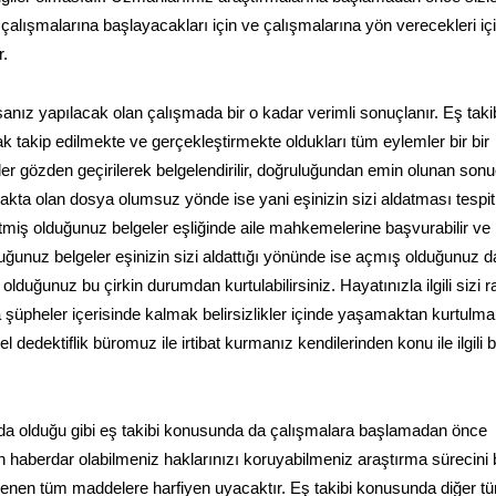
 çalışmalarına başlayacakları için ve çalışmalarına yön verecekleri iç
r.
anız yapılacak olan çalışmada bir o kadar verimli sonuçlanır. Eş taki
k takip edilmekte ve gerçekleştirmekte oldukları tüm eylemler bir bir
 gözden geçirilerek belgelendirilir, doğruluğundan emin olunan sonu
akta olan dosya olumsuz yönde ise yani eşinizin sizi aldatması tespit
tmiş olduğunuz belgeler eşliğinde aile mahkemelerine başvurabilir v
ğunuz belgeler eşinizin sizi aldattığı yönünde ise açmış olduğunuz 
duğunuz bu çirkin durumdan kurtulabilirsiniz. Hayatınızla ilgili sizi r
şüpheler içerisinde kalmak belirsizlikler içinde yaşamaktan kurtulm
dedektiflik büromuz ile irtibat kurmanız kendilerinden konu ile ilgili bi
nda olduğu gibi eş takibi konusunda da çalışmalara başlamadan önce
 haberdar olabilmeniz haklarınızı koruyabilmeniz araştırma sürecini 
lenen tüm maddelere harfiyen uyacaktır. Eş takibi konusunda diğer t