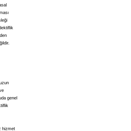
asal
aması
leği
ektiflik
zden
ldir.
muzun
ve
nuda genel
iflik
z hizmet