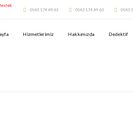
Destek
0543 174 49 63
0543 174 49 63
0543 1
ayfa
Hizmetlerimiz
Hakkımızda
Dedektif