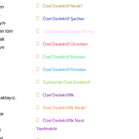
Özel Dedektif Nedir?
en
n
Özel Dedektif Şartları
ynı
Özel Dedektif Nasıl Olunur
lan tüm
rak
Özel Dedektif Ücretleri
 ve
Özel Dedektif Büroları
Özel Dedektif Firmaları
Türkiye'de Özel Dedektif
Özel Dedektiflik
maktayız.
Özel Dedektiflik Nedir?
ir
Özel Dedektiflik Nasıl
Yapılmalıdır
i
ri