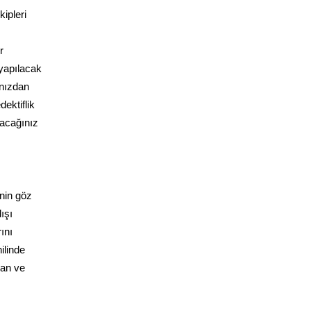
ipleri
r
 yapılacak
ınızdan
dektiflik
lacağınız
’nin göz
ışı
ını
ilinde
yan ve