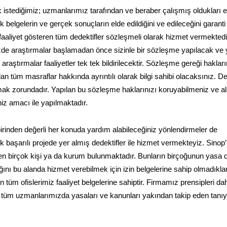
 istediğimiz; uzmanlarımız tarafından ve beraber çalışmış oldukları ek
belgelerin ve gerçek sonuçların elde edildiğini ve edileceğini garanti
faaliyet gösteren tüm dedektifler sözleşmeli olarak hizmet vermektedi
nizde araştırmalar başlamadan önce sizinle bir sözleşme yapılacak ve
raştırmalar faaliyetler tek tek bildirilecektir. Sözleşme gereği haklar
lan tüm masraflar hakkında ayrıntılı olarak bilgi sahibi olacaksınız. De
mak zorundadır. Yapılan bu sözleşme haklarınızı koruyabilmeniz ve a
niz amacı ile yapılmaktadır.
birinden değerli her konuda yardım alabileceğiniz yönlendirmeler de
k başarılı projede yer almış dedektifler ile hizmet vermekteyiz. Sinop
eren birçok kişi ya da kurum bulunmaktadır. Bunların birçoğunun yasa d
dığını bu alanda hizmet verebilmek için izin belgelerine sahip olmadıklar
n tüm ofislerimiz faaliyet belgelerine sahiptir. Firmamız prensipleri dah
an tüm uzmanlarımızda yasaları ve kanunları yakından takip eden tanı