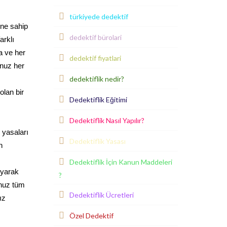
türkiyede dedektif
ine sahip
dedektif bürolari
arklı
a ve her
dedektif fiyatlari
unuz her
dedektiflik nedir?
olan bir
Dedektiflik Eğitimi
Dedektiflik Nasıl Yapılır?
 yasaları
Dedektiflik Yasası
n
Dedektiflik İçin Kanun Maddeleri
uyarak
?
unuz tüm
Dedektiflik Ücretleri
ız
Özel Dedektif