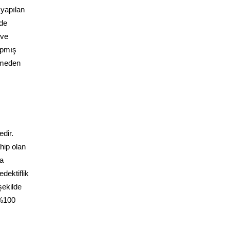
 yapılan
nde
 ve
yapmış
ermeden
edir.
hip olan
da
dektiflik
şekilde
 %100