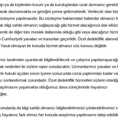
an kişi ya da kişilerden kurum ya da kuruluşlardan uzak durmanız gerektiğ
ak davranmakta ve gereğini yerine getirmektedir. Verilecek olan tü
zleşme yapılmasıdır. Bu sözleşme haklarından haberdar olmanızı ha
rak bilgi sahibi olmanızı sağlayacağı gibi hizmet alacağınıza dair elini
erde de diğer tüm meslek dallarında olduğu gibi veya alacağınız hizme
p Cumhuriyeti yasaları ve kanunları geçerlidir. Özel dedektiflik alanınd
 Yasal olmayan bir konuda hizmet almanız söz konusu değildir.
miz tarafından uyarılacak bilgilendirilecek ve çalışma yapılamayacağ
olarak nedenleri ile sizlere rapor sunulacaktır. Uzmanlarımız yasaları ve
niyle hukuki açıdan sorun içeren sonucunda cezai yaptırımları kadar v
ı sonlandırmak zorundadır. Özel dedektiflik hizmetleri sizlerin istediğ
ulaşılmasını yaşamakta olduğumuz dava süreçlerinde hayatınızı
ğlar.
nularda da bilgi sahibi olmanızı bilgilendirilmenizi yönlendirilmenizi v
 hayatınız fark etmez her konuda araştırma yapılmasını talep edebilir