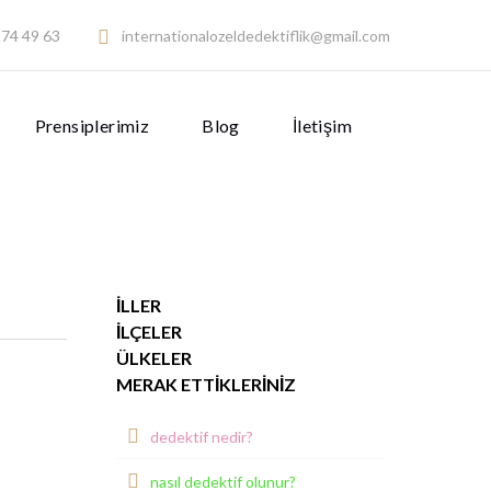
74 49 63
internationalozeldedektiflik@gmail.com
Prensiplerimiz
Blog
İletişim
İLLER
İLÇELER
ÜLKELER
MERAK ETTIKLERINIZ
dedektif nedir?
nasıl dedektif olunur?