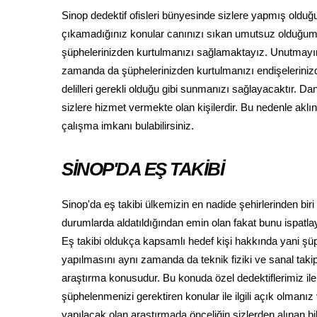
Sinop dedektif ofisleri bünyesinde sizlere yapmış olduğ
çıkamadığınız konular canınızı sıkan umutsuz olduğum
şüphelerinizden kurtulmanızı sağlamaktayız. Unutmayın k
zamanda da şüphelerinizden kurtulmanızı endişeleriniz
delilleri gerekli olduğu gibi sunmanızı sağlayacaktır. D
sizlere hizmet vermekte olan kişilerdir. Bu nedenle aklın
çalışma imkanı bulabilirsiniz.
SİNOP'DA EŞ TAKİBİ
Sinop'da eş takibi ülkemizin en nadide şehirlerinden bi
durumlarda aldatıldığından emin olan fakat bunu ispatl
Eş takibi oldukça kapsamlı hedef kişi hakkında yani şü
yapılmasını aynı zamanda da teknik fiziki ve sanal taki
araştırma konusudur. Bu konuda özel dedektiflerimiz i
şüphelenmenizi gerektiren konular ile ilgili açık olmanı
yapılacak olan araştırmada önceliğin sizlerden alınan b