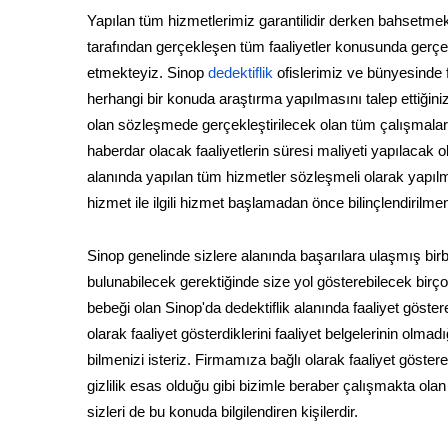
Yapılan tüm hizmetlerimiz garantilidir derken bahsetmek
tarafından gerçekleşen tüm faaliyetler konusunda gerçek 
etmekteyiz. Sinop
dedektiflik
ofislerimiz ve bünyesinde 
herhangi bir konuda araştırma yapılmasını talep ettiği
olan sözleşmede gerçekleştirilecek olan tüm çalışmalar a
haberdar olacak faaliyetlerin süresi maliyeti yapılacak o
alanında yapılan tüm hizmetler sözleşmeli olarak yapıl
hizmet ile ilgili hizmet başlamadan önce bilinçlendirilme
Sinop genelinde sizlere alanında başarılara ulaşmış bir
bulunabilecek gerektiğinde size yol gösterebilecek birço
bebeği olan Sinop'da dedektiflik alanında faaliyet göst
olarak faaliyet gösterdiklerini faaliyet belgelerinin olma
bilmenizi isteriz. Firmamıza bağlı olarak faaliyet göstere
gizlilik esas olduğu gibi bizimle beraber çalışmakta ol
sizleri de bu konuda bilgilendiren kişilerdir.