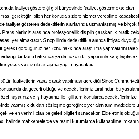
er konuda faaliyet gösterdiği gibi bünyesinde faaliyet göstermekte olan
apması gerektiğini bilen her konuda sizlere hizmet verebilme kapasites
de faaliyet gösteren dedektiflerin alanlarında uzmanlaşmış ve birçok f
 Prensiplerimiz arasında profesyonellik disiplin çalışkanlık pratik zek
k esası yer almaktadır. Sinop ilinde dedektiflik alanında ihtiyaç duyduğ
ilir gerekli gördüğünüz her konu hakkında araştırma yapmalarını talep
erhangi bir konu hakkında ya da hukuki bir yaptırımla karşılaşılacak 
rilmeyecek ve sizinle anlaşma yapılmayacaktır.
 bütün faaliyetlerin yasal olarak yapılması gerektiği Sinop Cumhuriyeti
onusunda da geçerli olduğu ve dedektiflerimiz tarafından bu yasaları
el hayatınız ve iş hayatınız ile ilgili tüm konularda dedektiflerimize
erisinde yapmış oldukları sözleşme gereğince yer alan tüm maddelere 
ek ve en verimli olan belgeleri bilgileri sunacaktır. Elde etmiş olduğ
uyulması halinde mahkemelerde ve resmi kurumlarda kullanabilme imkanın