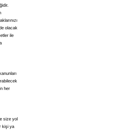
idir.
m
klarınızı
zde olacak
tler ile
a
ı
 kanunları
arabilecek
in her
e size yol
 kişi ya