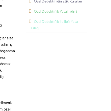
Özel Dedektifliğin Etik Kuralları
in
Özel Dedektiflik Yasalmıdır ?
Özel Dedektiflik İle İlgili Yasa
bi
Taslağı
çlar size
 edilmiş
e boşanma
dava
ahatsız
ak
lgi
bilmeniz
üm özel