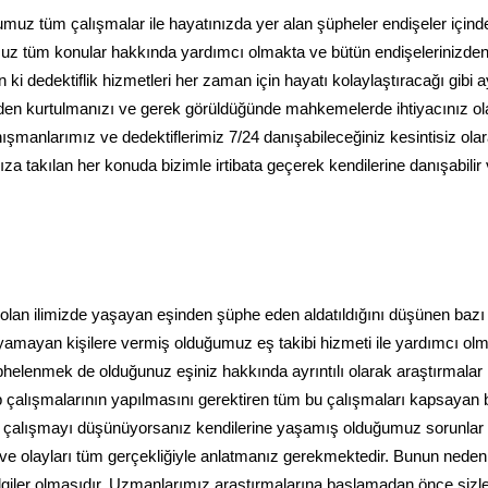
umuz tüm çalışmalar ile hayatınızda yer alan şüpheler endişeler içind
uz tüm konular hakkında yardımcı olmakta ve bütün endişelerinizde
i dedektiflik hizmetleri her zaman için hayatı kolaylaştıracağı gibi a
den kurtulmanızı ve gerek görüldüğünde mahkemelerde ihtiyacınız o
anışmanlarımız ve dedektiflerimiz 7/24 danışabileceğiniz kesintisiz ola
ıza takılan her konuda bizimle irtibata geçerek kendilerine danışabilir
ri olan ilimizde yaşayan eşinden şüphe eden aldatıldığını düşünen bazı
ayamayan kişilere vermiş olduğumuz eş takibi hizmeti ile yardımcı ol
phelenmek de olduğunuz eşiniz hakkında ayrıntılı olarak araştırmalar
p çalışmalarının yapılmasını gerektiren tüm bu çalışmaları kapsayan b
le çalışmayı düşünüyorsanız kendilerine yaşamış olduğumuz sorunlar
z ve olayları tüm gerçekliğiyle anlatmanız gerekmektedir. Bunun neden
ilgiler olmasıdır. Uzmanlarımız araştırmalarına başlamadan önce sizle