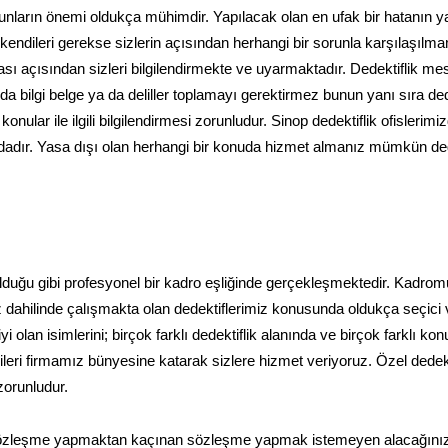
nların önemi oldukça mühimdir. Yapılacak olan en ufak bir hatanın y
 kendileri gerekse sizlerin açısından herhangi bir sorunla karşılaşılm
sı açısından sizleri bilgilendirmekte ve uyarmaktadır. Dedektiflik mes
 bilgi belge ya da deliller toplamayı gerektirmez bunun yanı sıra ded
konular ile ilgili bilgilendirmesi zorunludur. Sinop dedektiflik ofislerimi
dadır. Yasa dışı olan herhangi bir konuda hizmet almanız mümkün deği
e olduğu gibi profesyonel bir kadro eşliğinde gerçekleşmektedir. Kadro
 dahilinde çalışmakta olan dedektiflerimiz konusunda oldukça seçici 
olan isimlerini; birçok farklı dedektiflik alanında ve birçok farklı ko
leri firmamız bünyesine katarak sizlere hizmet veriyoruz. Özel dedekt
zorunludur.
 sözleşme yapmaktan kaçınan sözleşme yapmak istemeyen alacağını