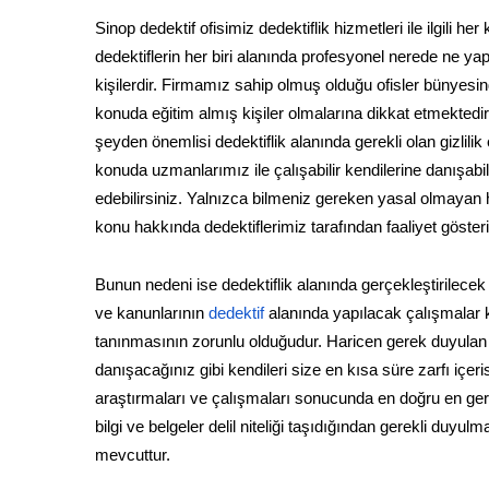
Sinop dedektif ofisimiz dedektiflik hizmetleri ile ilgili h
dedektiflerin her biri alanında profesyonel nerede ne y
kişilerdir. Firmamız sahip olmuş olduğu ofisler bünyesin
konuda eğitim almış kişiler olmalarına dikkat etmektedir.
şeyden önemlisi dedektiflik alanında gerekli olan gizlili
konuda uzmanlarımız ile çalışabilir kendilerine danışab
edebilirsiniz. Yalnızca bilmeniz gereken yasal olmayan h
konu hakkında dedektiflerimiz tarafından faaliyet göste
Bunun nedeni ise dedektiflik alanında gerçekleştirilecek
ve kanunlarının
dedektif
alanında yapılacak çalışmalar k
tanınmasının zorunlu olduğudur. Haricen gerek duyulan öz
danışacağınız gibi kendileri size en kısa süre zarfı iç
araştırmaları ve çalışmaları sonucunda en doğru en gerç
bilgi ve belgeler delil niteliği taşıdığından gerekli d
mevcuttur.