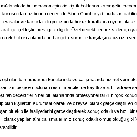
ne müdahalede bulunmadan eşinizin kişilik haklarına zarar getirilmeden
öz konusu olamaz bunun nedeni de Sinop Cumhuriyeti hudutları dahili
rin yasalar ve kanunlar doğrultusunda hukuk kurallarına uygun olarak
arak gerçekleştirilmesi gerektiğidir. Özel dedektiflerimiz sizler için 
endirerek hukuki anlamda herhangi bir sorun ile karşılaşmanıza izin v
çekleştirilen tüm araştırma konularında ve çalışmalarda hizmet vermekt
an izin belgeleri bulunan resmi merciler de kayıtlı sabit bir adrese sa
tiren dedektiflerin her biri alanlarında profesyonel farklı birçok konu
 olan kişilerdir. Kurumsal olarak ve bireysel olarak gerçekleştirilen de
 bir ekip ile faaliyetlerini gerçekleştirerek sonuç odaklı ve hızlı bir 
amlı olarak yapılan tüm çalışmalarımız sonuç odaklı olmuş olduğu gibi
ntilidir.