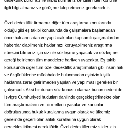
dedektiflik büromuz ile irtibat kurmanız kendilerinden konu ile
ilgili bilgi almanız ve görüşme talep etmeniz gerekecektir.
Özel dedektiflik firmamız diğer tüm araştırma konularında
olduğu gibi eş takibi konusunda da çalışmalara başlamadan
önce haklarınızdan ve yapılacak olan kapsamlı çalışmalardan
haberdar olabilmeniz haklarınızı koruyabilmeniz araştırma
sürecini bilmeniz için sizinle sözleşme yapacak ve sözleşme
gereği belirlenen tüm maddelere harfiyen uyacaktır. Eş takibi
konusunda diğer tüm özel dedektiflik araştırmaları gibi insan hak
ve özgürlüklerine müdahalede bulunmadan eşinizin kişilik
haklarına zarar getirilmeden yapılan ve yapılması gereken bir
çalışmadır. Aksi bir durum söz konusu olamaz bunun nedeni de
İsviçre Cumhuriyeti hudutları dahilinde gerçekleştirilmekte olan
tüm araştırmaların ve hizmetlerin yasalar ve kanunlar
doğrultusunda hukuk kurallarına uygun olarak ve ülkemiz
genelinde geçerli olan ahlak kurallarına uygun olarak
gerçekleştirilmesi gerektiğidir. Özel dedektiflerimiz sizler için