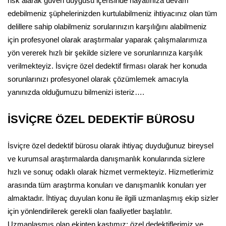
risk alarak güven duygusu içerisinde hayatınıza devam
edebilmeniz şüphelerinizden kurtulabilmeniz ihtiyacınız olan tüm
delillere sahip olabilmeniz sorularınızın karşılığını alabilmeniz
için profesyonel olarak araştırmalar yaparak çalışmalarımıza
yön vererek hızlı bir şekilde sizlere ve sorunlarınıza karşılık
verilmekteyiz. İsviçre özel dedektif firması olarak her konuda
sorunlarınızı profesyonel olarak çözümlemek amacıyla
yanınızda olduğumuzu bilmenizi isteriz….
İSVİÇRE ÖZEL DEDEKTİF BÜROSU
İsviçre özel dedektif bürosu olarak ihtiyaç duyduğunuz bireysel
ve kurumsal araştırmalarda danışmanlık konularında sizlere
hızlı ve sonuç odaklı olarak hizmet vermekteyiz. Hizmetlerimiz
arasında tüm araştırma konuları ve danışmanlık konuları yer
almaktadır. İhtiyaç duyulan konu ile ilgili uzmanlaşmış ekip sizler
için yönlendirilerek gerekli olan faaliyetler başlatılır.
Uzmanlaşmış olan ekipten kastımız; özel dedektiflerimiz ve