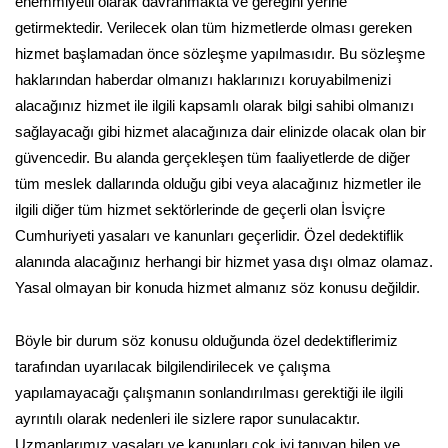
ehemmiyetli olarak davranmakta ve gereğini yerine
getirmektedir. Verilecek olan tüm hizmetlerde olması gereken
hizmet başlamadan önce sözleşme yapılmasıdır. Bu sözleşme
haklarından haberdar olmanızı haklarınızı koruyabilmenizi
alacağınız hizmet ile ilgili kapsamlı olarak bilgi sahibi olmanızı
sağlayacağı gibi hizmet alacağınıza dair elinizde olacak olan bir
güvencedir. Bu alanda gerçekleşen tüm faaliyetlerde de diğer
tüm meslek dallarında olduğu gibi veya alacağınız hizmetler ile
ilgili diğer tüm hizmet sektörlerinde de geçerli olan İsviçre
Cumhuriyeti yasaları ve kanunları geçerlidir. Özel dedektiflik
alanında alacağınız herhangi bir hizmet yasa dışı olmaz olamaz.
Yasal olmayan bir konuda hizmet almanız söz konusu değildir.
Böyle bir durum söz konusu olduğunda özel dedektiflerimiz
tarafından uyarılacak bilgilendirilecek ve çalışma
yapılamayacağı çalışmanın sonlandırılması gerektiği ile ilgili
ayrıntılı olarak nedenleri ile sizlere rapor sunulacaktır.
Uzmanlarımız yasaları ve kanunları çok iyi tanıyan bilen ve