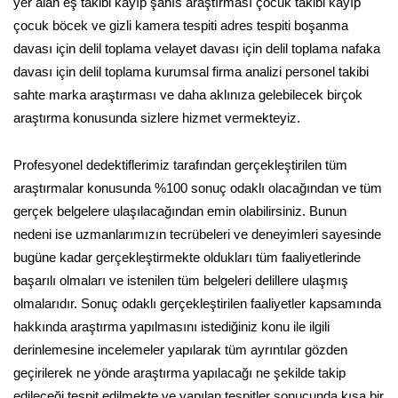
yer alan eş takibi kayıp şahıs araştırması çocuk takibi kayıp
çocuk böcek ve gizli kamera tespiti adres tespiti boşanma
davası için delil toplama velayet davası için delil toplama nafaka
davası için delil toplama kurumsal firma analizi personel takibi
sahte marka araştırması ve daha aklınıza gelebilecek birçok
araştırma konusunda sizlere hizmet vermekteyiz.
Profesyonel dedektiflerimiz tarafından gerçekleştirilen tüm
araştırmalar konusunda %100 sonuç odaklı olacağından ve tüm
gerçek belgelere ulaşılacağından emin olabilirsiniz. Bunun
nedeni ise uzmanlarımızın tecrübeleri ve deneyimleri sayesinde
bugüne kadar gerçekleştirmekte oldukları tüm faaliyetlerinde
başarılı olmaları ve istenilen tüm belgeleri delillere ulaşmış
olmalarıdır. Sonuç odaklı gerçekleştirilen faaliyetler kapsamında
hakkında araştırma yapılmasını istediğiniz konu ile ilgili
derinlemesine incelemeler yapılarak tüm ayrıntılar gözden
geçirilerek ne yönde araştırma yapılacağı ne şekilde takip
edileceği tespit edilmekte ve yapılan tespitler sonucunda kısa bir