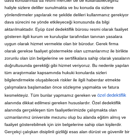
dava konularında da resmi merciler de de kullanabileceğiniz
haliyle sizlere deliller sunulmakta ve bu konuda da sizlere
yönlendirmeler yapılarak ne şekilde delileri kullanmanız gerekiyor
dava sürecini ne yönde etkileyeceği konusunda da bilgi
aktarılmaktadır. Eyüp özel dedektiflik bürosu resmi olarak faaliyet
gösteren ilgili kurum ve kuruluşlar tarafından tanınan yasalara
uygun olarak hizmet vermekte olan bir bürodur. Gerek firma
olarak gerekse faaliyet göstermekte olan uzmanlarımız ile birlikte
zorunlu olan izin belgelerine ve sertifikalara sahip olarak yasaların
doğrultusunda gerektiği gibi hizmet veriyoruz. Bu nedenle yapılan
tüm araştırmalar kapsamında hukuki konularda sizleri
bilgilendirmekte oluşabilecek riskler ile ilgili haberdar etmekte
çalışmalara başlamadan önce sözleşme yapmakta ve fatura
kesmekteyiz. Tüm bunlar yapmamız gereken ve
özel dedektiflik
alanında dikkat edilmesi gereken hususlardır. Özel dedektiflik
alanında gerçekleşen tüm faaliyetlerimizde çalışmakta olan
uzmanlarımız üniversite mezunu olup bu alanda eğitim almış ve
faaliyet gösterebilmek için izin belgelerine sahip olan kişilerdir.
Gerçekçi çalışkan disiplinli gizliliği esas alan dürüst ve güvenilir bir