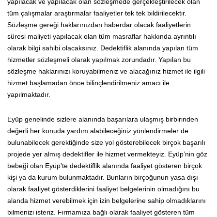
yapılacak ve yapılacak olan sözleşmede gerçekleştirilecek olan
tüm çalışmalar araştırmalar faaliyetler tek tek bildirilecektir.
Sözleşme gereği haklarınızdan haberdar olacak faaliyetlerin
süresi maliyeti yapılacak olan tüm masraflar hakkında ayrıntılı
olarak bilgi sahibi olacaksınız. Dedektiflik alanında yapılan tüm
hizmetler sözleşmeli olarak yapılmak zorundadır. Yapılan bu
sözleşme haklarınızı koruyabilmeniz ve alacağınız hizmet ile ilgili
hizmet başlamadan önce bilinçlendirilmeniz amacı ile
yapılmaktadır.
Eyüp genelinde sizlere alanında başarılara ulaşmış birbirinden
değerli her konuda yardım alabileceğiniz yönlendirmeler de
bulunabilecek gerektiğinde size yol gösterebilecek birçok başarılı
projede yer almış dedektifler ile hizmet vermekteyiz. Eyüp’nin göz
bebeği olan Eyüp'te dedektiflik alanında faaliyet gösteren birçok
kişi ya da kurum bulunmaktadır. Bunların birçoğunun yasa dışı
olarak faaliyet gösterdiklerini faaliyet belgelerinin olmadığını bu
alanda hizmet verebilmek için izin belgelerine sahip olmadıklarını
bilmenizi isteriz. Firmamıza bağlı olarak faaliyet gösteren tüm