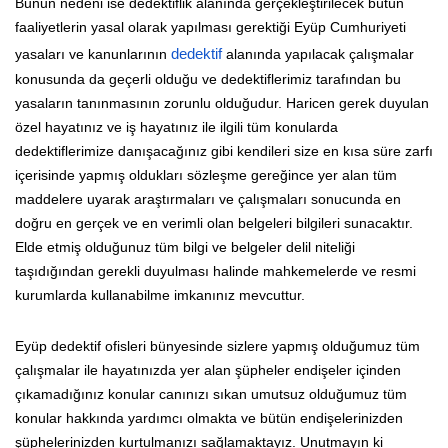
Bunun nedeni ise dedektiflik alanında gerçekleştirilecek bütün
faaliyetlerin yasal olarak yapılması gerektiği Eyüp Cumhuriyeti
yasaları ve kanunlarının
dedektif
alanında yapılacak çalışmalar
konusunda da geçerli olduğu ve dedektiflerimiz tarafından bu
yasaların tanınmasının zorunlu olduğudur. Haricen gerek duyulan
özel hayatınız ve iş hayatınız ile ilgili tüm konularda
dedektiflerimize danışacağınız gibi kendileri size en kısa süre zarfı
içerisinde yapmış oldukları sözleşme gereğince yer alan tüm
maddelere uyarak araştırmaları ve çalışmaları sonucunda en
doğru en gerçek ve en verimli olan belgeleri bilgileri sunacaktır.
Elde etmiş olduğunuz tüm bilgi ve belgeler delil niteliği
taşıdığından gerekli duyulması halinde mahkemelerde ve resmi
kurumlarda kullanabilme imkanınız mevcuttur.
Eyüp dedektif ofisleri bünyesinde sizlere yapmış olduğumuz tüm
çalışmalar ile hayatınızda yer alan şüpheler endişeler içinden
çıkamadığınız konular canınızı sıkan umutsuz olduğumuz tüm
konular hakkında yardımcı olmakta ve bütün endişelerinizden
şüphelerinizden kurtulmanızı sağlamaktayız. Unutmayın ki