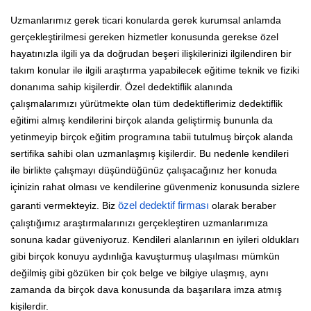
Uzmanlarımız gerek ticari konularda gerek kurumsal anlamda
gerçekleştirilmesi gereken hizmetler konusunda gerekse özel
hayatınızla ilgili ya da doğrudan beşeri ilişkilerinizi ilgilendiren bir
takım konular ile ilgili araştırma yapabilecek eğitime teknik ve fiziki
donanıma sahip kişilerdir. Özel dedektiflik alanında
çalışmalarımızı yürütmekte olan tüm dedektiflerimiz dedektiflik
eğitimi almış kendilerini birçok alanda geliştirmiş bununla da
yetinmeyip birçok eğitim programına tabii tutulmuş birçok alanda
sertifika sahibi olan uzmanlaşmış kişilerdir. Bu nedenle kendileri
ile birlikte çalışmayı düşündüğünüz çalışacağınız her konuda
içinizin rahat olması ve kendilerine güvenmeniz konusunda sizlere
garanti vermekteyiz. Biz
özel dedektif firması
olarak beraber
çalıştığımız araştırmalarınızı gerçekleştiren uzmanlarımıza
sonuna kadar güveniyoruz. Kendileri alanlarının en iyileri oldukları
gibi birçok konuyu aydınlığa kavuşturmuş ulaşılması mümkün
değilmiş gibi gözüken bir çok belge ve bilgiye ulaşmış, aynı
zamanda da birçok dava konusunda da başarılara imza atmış
kişilerdir.