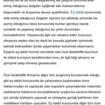
edilmiş ise ve bu konu belgelenmiş ise çalışma sonunda elde
etmiş olduğunuz belgeler eşliğinde aile mahkemelerine
başvurabilir ve boşanma davası açabilirsiniz.
Eş takibi
sonucunda
elde etmiş olduğunuz belgeler eşinizin sizi aldattığı yönünde ise
açmış olduğunuz dava konusunda bunları gerekçe olarak
sunabilir ve yaşamış olduğunuz bu çirkin durumdan
kurtulabilirsiniz. Hayatınızla ilgili sizi rahatsız eden huzursuz
olmanıza neden olan bu denli bir konuda şüpheler içerisinde
kalmak belirsizlikler içinde yaşamaktan kurtulmak istiyorsanız
Eyüp'te eş takibi hizmeti vermekte olan özel dedektiflik büromuz
ile irtibat kurmanız kendilerinden konu ile ilgili bilgi almanız ve
görüşme talep etmeniz gerekecektir.
Özel dedektiflik firmamız diğer tüm araştırma konularında olduğu
gibi eş takibi konusunda da çalışmalara başlamadan önce
haklarınızdan ve yapılacak olan kapsamlı çalışmalardan haberdar
olabilmeniz haklarınızı koruyabilmeniz araştırma sürecini bilmeniz
için sizinle sözleşme yapacak ve sözleşme gereği belirlenen tüm
maddelere harfiyen uyacaktır. Eş takibi konusunda diğer tüm özel