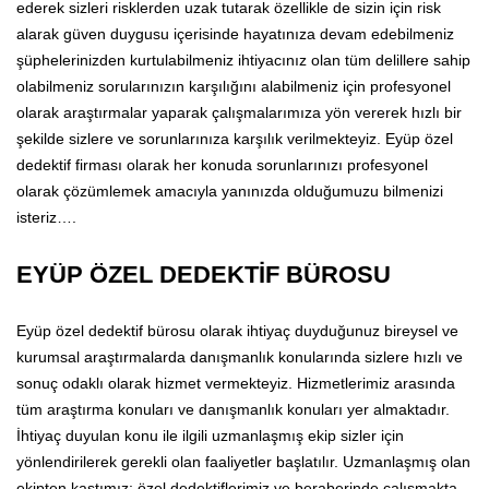
ederek sizleri risklerden uzak tutarak özellikle de sizin için risk
alarak güven duygusu içerisinde hayatınıza devam edebilmeniz
şüphelerinizden kurtulabilmeniz ihtiyacınız olan tüm delillere sahip
olabilmeniz sorularınızın karşılığını alabilmeniz için profesyonel
olarak araştırmalar yaparak çalışmalarımıza yön vererek hızlı bir
şekilde sizlere ve sorunlarınıza karşılık verilmekteyiz. Eyüp özel
dedektif firması olarak her konuda sorunlarınızı profesyonel
olarak çözümlemek amacıyla yanınızda olduğumuzu bilmenizi
isteriz….
EYÜP ÖZEL DEDEKTİF BÜROSU
Eyüp özel dedektif bürosu olarak ihtiyaç duyduğunuz bireysel ve
kurumsal araştırmalarda danışmanlık konularında sizlere hızlı ve
sonuç odaklı olarak hizmet vermekteyiz. Hizmetlerimiz arasında
tüm araştırma konuları ve danışmanlık konuları yer almaktadır.
İhtiyaç duyulan konu ile ilgili uzmanlaşmış ekip sizler için
yönlendirilerek gerekli olan faaliyetler başlatılır. Uzmanlaşmış olan
ekipten kastımız; özel dedektiflerimiz ve beraberinde çalışmakta