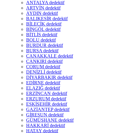
ANTALYA dedektif
ARTVİN dedektif
AYDIN dedektif
BALIKESİR dedektif
BİLECİK dedektif
BİNGÖL dedektif
BİTLİS dedektif
BOLU dedektif
BURDUR dedektif
BURSA dedektif
ÇANAKKALE dedektif
ÇANKIRI dedektif
ÇORUM dedektif
DENİZLİ dedektif
DİYARBAKIR dedektif
EDİRNE dedektif
ELAZIĞ dedektif
ERZİNCAN dedektif
ERZURUM dedektif
ESKİŞEHİR dedektif
GAZİANTEP dedektif
GİRESUN dedektif
GÜMÜŞHANE dedektif
HAKKARİ dedektif
HATAY dedektif