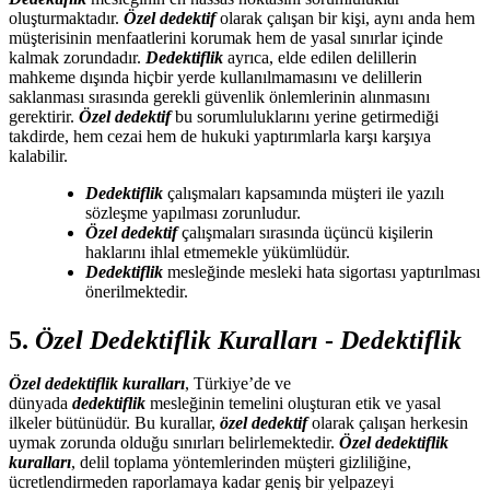
oluşturmaktadır.
Özel dedektif
olarak çalışan bir kişi, aynı anda hem
müşterisinin menfaatlerini korumak hem de yasal sınırlar içinde
kalmak zorundadır.
Dedektiflik
ayrıca, elde edilen delillerin
mahkeme dışında hiçbir yerde kullanılmamasını ve delillerin
saklanması sırasında gerekli güvenlik önlemlerinin alınmasını
gerektirir.
Özel dedektif
bu sorumluluklarını yerine getirmediği
takdirde, hem cezai hem de hukuki yaptırımlarla karşı karşıya
kalabilir.
Dedektiflik
çalışmaları kapsamında müşteri ile yazılı
sözleşme yapılması zorunludur.
Özel dedektif
çalışmaları sırasında üçüncü kişilerin
haklarını ihlal etmemekle yükümlüdür.
Dedektiflik
mesleğinde mesleki hata sigortası yaptırılması
önerilmektedir.
5.
Özel Dedektiflik Kuralları
-
Dedektiflik
Özel dedektiflik kuralları
, Türkiye’de ve
dünyada
dedektiflik
mesleğinin temelini oluşturan etik ve yasal
ilkeler bütünüdür. Bu kurallar,
özel dedektif
olarak çalışan herkesin
uymak zorunda olduğu sınırları belirlemektedir.
Özel dedektiflik
kuralları
, delil toplama yöntemlerinden müşteri gizliliğine,
ücretlendirmeden raporlamaya kadar geniş bir yelpazeyi