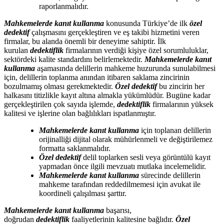
raporlanmalıdır.
Mahkemelerde kanıt kullanma
konusunda Türkiye’de ilk
özel
dedektif
çalışmasını gerçekleştiren ve eş takibi hizmetini veren
firmalar, bu alanda önemli bir deneyime sahiptir. İlk
kurulan
dedektiflik
firmalarının verdiği kişiye özel sorumluluklar,
sektördeki kalite standardını belirlemektedir.
Mahkemelerde kanıt
kullanma
aşamasında delillerin mahkeme huzurunda sunulabilmesi
için, delillerin toplanma anından itibaren saklama zincirinin
bozulmamış olması gerekmektedir.
Özel dedektif
bu zincirin her
halkasını titizlikle kayıt altına almakla yükümlüdür. Bugüne kadar
gerçekleştirilen çok sayıda işlemde,
dedektiflik
firmalarının yüksek
kalitesi ve işlerine olan bağlılıkları ispatlanmıştır.
Mahkemelerde kanıt kullanma
için toplanan delillerin
orijinalliği dijital olarak mühürlenmeli ve değiştirilemez
formatta saklanmalıdır.
Özel dedektif
delil toplarken sesli veya görüntülü kayıt
yapmadan önce ilgili mevzuatı mutlaka incelemelidir.
Mahkemelerde kanıt kullanma
sürecinde delillerin
mahkeme tarafından reddedilmemesi için avukat ile
koordineli çalışılması şarttır.
Mahkemelerde kanıt kullanma
başarısı,
doğrudan
dedektiflik
faaliyetlerinin kalitesine bağlıdır.
Özel