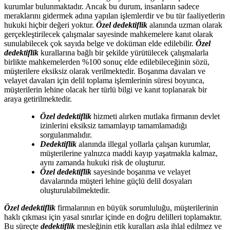
kurumlar bulunmaktadır. Ancak bu durum, insanların sadece
meraklarını gidermek adına yapılan işlemlerdir ve bu tür faaliyetlerin
hukuki hiçbir değeri yoktur.
Özel dedektiflik
alanında uzman olarak
gerçekleştirilecek çalışmalar sayesinde mahkemelere kanıt olarak
sunulabilecek çok sayıda belge ve doküman elde edilebilir.
Özel
dedektiflik
kurallarına bağlı bir şekilde yürütülecek çalışmalarla
birlikte mahkemelerden %100 sonuç elde edilebileceğinin sözü,
müşterilere eksiksiz olarak verilmektedir. Boşanma davaları ve
velayet davaları için delil toplama işlemlerinin süresi boyunca,
müşterilerin lehine olacak her türlü bilgi ve kanıt toplanarak bir
araya getirilmektedir.
Özel dedektiflik
hizmeti alırken mutlaka firmanın devlet
izinlerini eksiksiz tamamlayıp tamamlamadığı
sorgulanmalıdır.
Dedektiflik
alanında illegal yollarla çalışan kurumlar,
müşterilerine yalnızca maddi kayıp yaşatmakla kalmaz,
aynı zamanda hukuki risk de oluşturur.
Özel dedektiflik
sayesinde boşanma ve velayet
davalarında müşteri lehine güçlü delil dosyaları
oluşturulabilmektedir.
Özel dedektiflik
firmalarının en büyük sorumluluğu, müşterilerinin
haklı çıkması için yasal sınırlar içinde en doğru delilleri toplamaktır.
Bu süreçte
dedektiflik
mesleğinin etik kuralları asla ihlal edilmez ve