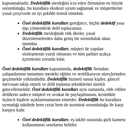
kapsamaktadır.
Dedektiflik
mesleğini icra eden firmaların en büyük
sorumluluğu, bu kurallara eksiksiz uyum sağlamak ve müşterilerini
yasal çerçevede en iyi şekilde temsil etmektir.
Özel dedektiflik kuralları
gereğince, hiçbir
dedektif
yasa
dışı yöntemlerle delil toplayamaz.
Dedektiflik
mesleğinde etik ilkeler, yasal
düzenlemelerden daha geniş bir sorumluluk alanı
tanımlar.
Özel dedektiflik kuralları
, müşteri ile yapılan
sözleşmenin yazılı olmasını ve tüm şartları açıkça
içermesini zorunlu kılar.
Özel dedektiflik kuralları
kapsamında,
dedektiflik
firmaları
çalışanlarının tamamını mesleki eğitim ve sertifikasyon süreçlerinden
geçirmekle yükümlüdür.
Dedektiflik
hizmeti sunan kişiler, güncel
mevzuatı takip etmeli ve delil toplama tekniklerini sürekli
güncellemelidir.
Özel dedektiflik kuralları
aynı zamanda, elde edilen
delillerin sadece müşteri ve avukat ile paylaşılmasını, kesinlikle
üçüncü kişilere açıklanmamasını emreder.
Dedektiflik
bu kurallara
uymadığı takdirde hem cezai hem de tazminat sorumluluğu ile karşı
karşıya kalır.
Özel dedektiflik kuralları
, eş takibi sırasında gizli kamera
kullanımının sınırlarını belirler.