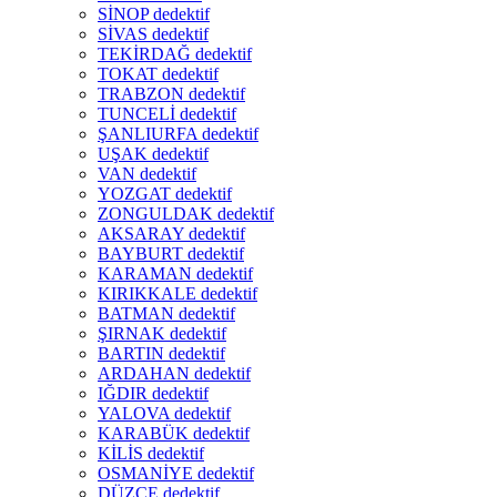
SİNOP dedektif
SİVAS dedektif
TEKİRDAĞ dedektif
TOKAT dedektif
TRABZON dedektif
TUNCELİ dedektif
ŞANLIURFA dedektif
UŞAK dedektif
VAN dedektif
YOZGAT dedektif
ZONGULDAK dedektif
AKSARAY dedektif
BAYBURT dedektif
KARAMAN dedektif
KIRIKKALE dedektif
BATMAN dedektif
ŞIRNAK dedektif
BARTIN dedektif
ARDAHAN dedektif
IĞDIR dedektif
YALOVA dedektif
KARABÜK dedektif
KİLİS dedektif
OSMANİYE dedektif
DÜZCE dedektif