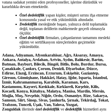
vatana sadakat yemini eden profesyoneller, işlerine dürüstlük ve
kararlılıkla devam etmektedir.
Özel dedektiflik
yapan kişiler, müşteri sırrını ifşa etmeme
konusunda yasal ve etik yükümlülük altındadır.
Dedektiflik
mesleğinde başarı, yalnızca delil toplamakla
değil, toplanan delillerin mahkemede geçerli olmasıyla
ölçülür.
Özel dedektiflik
firmaları, çalışanlarının tamamını mesleki
eğitim ve sertifikasyon süreçlerinden geçirmekle
yükümlüdür.
Adana, Adıyaman, Afyonkarahisar, Ağrı, Aksaray, Amasya,
Ankara, Antalya, Ardahan, Artvin, Aydın, Balıkesir, Bartın,
Batman, Bayburt, Bilecik, Bingöl, Bitlis, Bolu, Burdur, Bursa,
Çanakkale, Çankırı, Çorum, Denizli, Diyarbakır, Düzce,
Edirne, Elazığ, Erzincan, Erzurum, Eskişehir, Gaziantep,
Giresun, Gümüşhane, Hakkâri, Hatay, Iğdır, Isparta, İstanbul,
İzmir, Kahramanmaraş, Karabük, Karaman, Kars,
Kastamonu, Kayseri, Kırıkkale, Kırklareli, Kırşehir, Kilis,
Kocaeli, Konya, Kütahya, Malatya, Manisa, Mardin, Mersin,
Muğla, Muş, Nevşehir, Niğde, Ordu, Osmaniye, Rize, Sakarya,
Samsun, Siirt, Sinop, Sivas, Şanlıurfa, Şırnak, Tekirdağ, Tokat,
Trabzon, Tunceli, Uşak, Van, Yalova, Yozgat,
Zonguldak
illerinde
özel dedektiflik
ve
dedektiflik
hizmetleri aynı