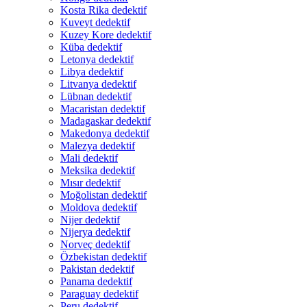
Kosta Rika dedektif
Kuveyt dedektif
Kuzey Kore dedektif
Küba dedektif
Letonya dedektif
Libya dedektif
Litvanya dedektif
Lübnan dedektif
Macaristan dedektif
Madagaskar dedektif
Makedonya dedektif
Malezya dedektif
Mali dedektif
Meksika dedektif
Mısır dedektif
Moğolistan dedektif
Moldova dedektif
Nijer dedektif
Nijerya dedektif
Norveç dedektif
Özbekistan dedektif
Pakistan dedektif
Panama dedektif
Paraguay dedektif
Peru dedektif