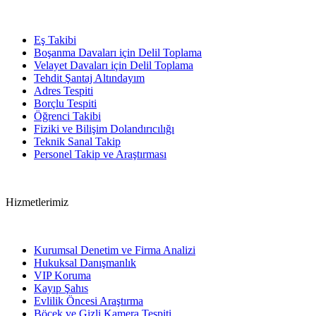
Eş Takibi
Boşanma Davaları için Delil Toplama
Velayet Davaları için Delil Toplama
Tehdit Şantaj Altındayım
Adres Tespiti
Borçlu Tespiti
Öğrenci Takibi
Fiziki ve Bilişim Dolandırıcılığı
Teknik Sanal Takip
Personel Takip ve Araştırması
Hizmetlerimiz
Kurumsal Denetim ve Firma Analizi
Hukuksal Danışmanlık
VIP Koruma
Kayıp Şahıs
Evlilik Öncesi Araştırma
Böcek ve Gizli Kamera Tespiti