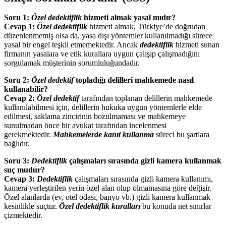
Soru 1:
Özel dedektiflik
hizmeti almak yasal mıdır?
Cevap 1:
Özel dedektiflik
hizmeti almak, Türkiye’de doğrudan
düzenlenmemiş olsa da, yasa dışı yöntemler kullanılmadığı sürece
yasal bir engel teşkil etmemektedir. Ancak
dedektiflik
hizmeti sunan
firmanın yasalara ve etik kurallara uygun çalışıp çalışmadığını
sorgulamak müşterinin sorumluluğundadır.
Soru 2:
Özel dedektif
topladığı delilleri mahkemede nasıl
kullanabilir?
Cevap 2:
Özel dedektif
tarafından toplanan delillerin mahkemede
kullanılabilmesi için, delillerin hukuka uygun yöntemlerle elde
edilmesi, saklama zincirinin bozulmaması ve mahkemeye
sunulmadan önce bir avukat tarafından incelenmesi
gerekmektedir.
Mahkemelerde kanıt kullanma
süreci bu şartlara
bağlıdır.
Soru 3:
Dedektiflik
çalışmaları sırasında gizli kamera kullanmak
suç mudur?
Cevap 3:
Dedektiflik
çalışmaları sırasında gizli kamera kullanımı,
kamera yerleştirilen yerin özel alan olup olmamasına göre değişir.
Özel alanlarda (ev, otel odası, banyo vb.) gizli kamera kullanmak
kesinlikle suçtur.
Özel dedektiflik kuralları
bu konuda net sınırlar
çizmektedir.