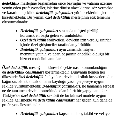
dedektiflik
mesleğine başlamadan önce bayrağın ve vatanın üzerine
yemin eden profesyoneller, işlerine dürüst olacaklarına söz vermekte
ve kararlı bir şekilde
dedektiflik çalışmaları
yürüteceklerini içlerinde
hissetmektedir. Bu yemin,
özel dedektiflik
mesleğinin etik temelini
oluşturmaktadır.
Dedektiflik çalışmaları
sırasında müşteri gizliliğini
korumak en başta gelen sorumluluktur.
Özel dedektiflik
faaliyetleri, devletin izin verdiği sınırlar
içinde özel girişimciler tarafından yürütülür.
Dedektiflik çalışmaları
aynı zamanda müşteri
memnuniyetinin ve ticari başarının öncelikli olduğu bir
hizmet modelini tanımlar.
Özel dedektiflik
mesleğinin küresel ölçekte nasıl konumlandığını
da
dedektiflik çalışmaları
göstermektedir. Dünyanın hemen her
ülkesinde
özel dedektiflik
faaliyetleri, devletin kolluk kuvvetlerinden
bağımsız olarak ancak onların koyduğu yasal çerçeveye uygun
şekilde yürütülmektedir.
Dedektiflik çalışmaları
, ne tamamen serbest
ne de tamamen devlet kontrolünde olan hibrit bir yapıyı tanımlar.
Türkiye’de
özel dedektiflik
sektörü de bu küresel modele uygun
şekilde gelişmekte ve
dedektiflik çalışmaları
her geçen gün daha da
profesyonelleşmektedir.
Dedektiflik çalışmaları
kapsamında eş takibi ve velayet