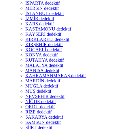
ISPARTA dedektif
MERSİN dedektif
İSTANBUL dedektif
İZMİR dedektif
KARS dedektif
KASTAMONU dedektif
KAYSERİ dedektif
KIRKLARELİ dedektif
KIRŞEHİR dedektif
KOCAELİ dedektif
KONYA dedektif
KÜTAHYA dedektif
MALATYA dedektif
MANİSA dedektif
KAHRAMANMARAŞ dedektif
MARDİN dedektif
MUĞLA dedektif
MUŞ dedektif
NEVŞEHİR dedektif
NİĞDE dedektif
ORDU dedektif
RİZE dedektif
SAKARYA dedektif
SAMSUN dedektif
SİİRT dedektif