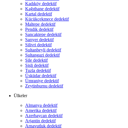
Kadıköy dedektif
Kağıthane dedektif
Kartal dedektif
Küçükçekmece dedektif
Maltepe dedektif
Pendik dedektif
Sancaktepe dedektif
Sarıyer dedektif
Silivri dedektif
Sultanbeyli dedektif
Sultangazi dedektif
Şile dedektif
Şişli dedektif
Tuzla dedektif
Üsküdar dedektif
Ümraniye dedektif
Zeytinburnu dedektif
Ülkeler
Almanya dedektif
Amerika dedektif
Azerbaycan dedektif
Arjantin dedektif
Arnavutluk dedektif