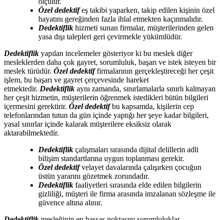
ölçülür.
Özel dedektif
eş takibi yaparken, takip edilen kişinin özel
hayatını gereğinden fazla ihlal etmekten kaçınmalıdır.
Dedektiflik
hizmeti sunan firmalar, müşterilerinden gelen
yasa dışı talepleri geri çevirmekle yükümlüdür.
Dedektiflik
yapılan incelemeler gösteriyor ki bu meslek diğer
mesleklerden daha çok gayret, sorumluluk, başarı ve istek isteyen bir
meslek türüdür.
Özel dedektif
firmalarının gerçekleştireceği her çeşit
işlem, bu başarı ve gayret çerçevesinde hareket
etmektedir.
Dedektiflik
aynı zamanda, sınırlamalarla sınırlı kalmayan
her çeşit hizmetin, müşterilerin öğrenmek istedikleri bütün bilgileri
içermesini gerektirir.
Özel dedektif
bu kapsamda, kişilerin cep
telefonlarından tutun da gün içinde yaptığı her şeye kadar bilgileri,
yasal sınırlar içinde kalarak müşterilere eksiksiz olarak
aktarabilmektedir.
Dedektiflik
çalışmaları sırasında dijital delillerin adli
bilişim standartlarına uygun toplanması gerekir.
Özel dedektif
velayet davalarında çalışırken çocuğun
üstün yararını gözetmek zorundadır.
Dedektiflik
faaliyetleri sırasında elde edilen bilgilerin
gizliliği, müşteri ile firma arasında imzalanan sözleşme ile
güvence altına alınır.
Dedektiflik
mesleğinin en hassas noktasını sorumluluklar