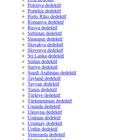
Polonya dedektif
Portekiz dedektif
Porto Riko dedektif
Romanya dedektif
Rusya dedektif
Sırbistan dedektif
Singapur dedektif
Slovakya dedektif
Slovenya dedektif
Sri Lanka dedektif
Sudan dedektif
Suriye dedektif
Suudi Arabistan dedektif
Tayland dedektif
Tayvan dedektif
Tunus dedektif
Türkiye dedektif
Türkmenistan dedektif
Uganda dedektif
Ukrayna dedektif
Umman dedektif
Uruguay dedektif
Ürdün dedektif
Venezuela dedektif