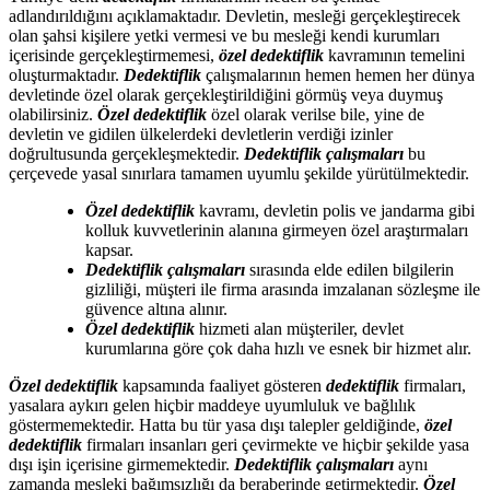
adlandırıldığını açıklamaktadır. Devletin, mesleği gerçekleştirecek
olan şahsi kişilere yetki vermesi ve bu mesleği kendi kurumları
içerisinde gerçekleştirmemesi,
özel dedektiflik
kavramının temelini
oluşturmaktadır.
Dedektiflik
çalışmalarının hemen hemen her dünya
devletinde özel olarak gerçekleştirildiğini görmüş veya duymuş
olabilirsiniz.
Özel dedektiflik
özel olarak verilse bile, yine de
devletin ve gidilen ülkelerdeki devletlerin verdiği izinler
doğrultusunda gerçekleşmektedir.
Dedektiflik çalışmaları
bu
çerçevede yasal sınırlara tamamen uyumlu şekilde yürütülmektedir.
Özel dedektiflik
kavramı, devletin polis ve jandarma gibi
kolluk kuvvetlerinin alanına girmeyen özel araştırmaları
kapsar.
Dedektiflik çalışmaları
sırasında elde edilen bilgilerin
gizliliği, müşteri ile firma arasında imzalanan sözleşme ile
güvence altına alınır.
Özel dedektiflik
hizmeti alan müşteriler, devlet
kurumlarına göre çok daha hızlı ve esnek bir hizmet alır.
Özel dedektiflik
kapsamında faaliyet gösteren
dedektiflik
firmaları,
yasalara aykırı gelen hiçbir maddeye uyumluluk ve bağlılık
göstermemektedir. Hatta bu tür yasa dışı talepler geldiğinde,
özel
dedektiflik
firmaları insanları geri çevirmekte ve hiçbir şekilde yasa
dışı işin içerisine girmemektedir.
Dedektiflik çalışmaları
aynı
zamanda mesleki bağımsızlığı da beraberinde getirmektedir.
Özel