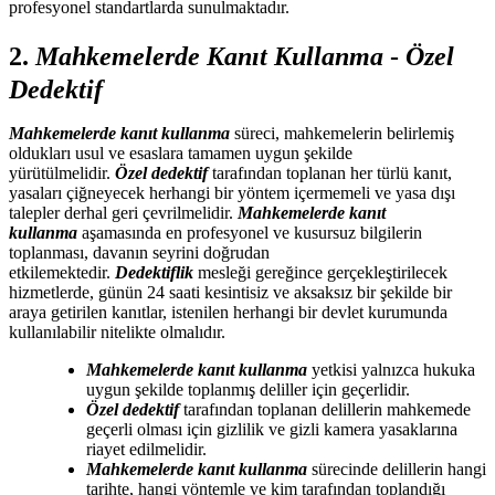
profesyonel standartlarda sunulmaktadır.
2.
Mahkemelerde Kanıt Kullanma
-
Özel
Dedektif
Mahkemelerde kanıt kullanma
süreci, mahkemelerin belirlemiş
oldukları usul ve esaslara tamamen uygun şekilde
yürütülmelidir.
Özel dedektif
tarafından toplanan her türlü kanıt,
yasaları çiğneyecek herhangi bir yöntem içermemeli ve yasa dışı
talepler derhal geri çevrilmelidir.
Mahkemelerde kanıt
kullanma
aşamasında en profesyonel ve kusursuz bilgilerin
toplanması, davanın seyrini doğrudan
etkilemektedir.
Dedektiflik
mesleği gereğince gerçekleştirilecek
hizmetlerde, günün 24 saati kesintisiz ve aksaksız bir şekilde bir
araya getirilen kanıtlar, istenilen herhangi bir devlet kurumunda
kullanılabilir nitelikte olmalıdır.
Mahkemelerde kanıt kullanma
yetkisi yalnızca hukuka
uygun şekilde toplanmış deliller için geçerlidir.
Özel dedektif
tarafından toplanan delillerin mahkemede
geçerli olması için gizlilik ve gizli kamera yasaklarına
riayet edilmelidir.
Mahkemelerde kanıt kullanma
sürecinde delillerin hangi
tarihte, hangi yöntemle ve kim tarafından toplandığı