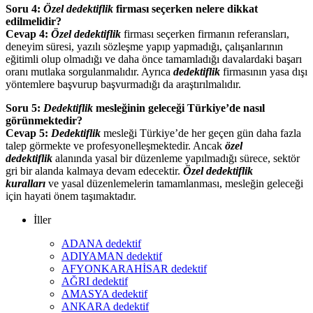
Soru 4:
Özel dedektiflik
firması seçerken nelere dikkat
edilmelidir?
Cevap 4:
Özel dedektiflik
firması seçerken firmanın referansları,
deneyim süresi, yazılı sözleşme yapıp yapmadığı, çalışanlarının
eğitimli olup olmadığı ve daha önce tamamladığı davalardaki başarı
oranı mutlaka sorgulanmalıdır. Ayrıca
dedektiflik
firmasının yasa dışı
yöntemlere başvurup başvurmadığı da araştırılmalıdır.
Soru 5:
Dedektiflik
mesleğinin geleceği Türkiye’de nasıl
görünmektedir?
Cevap 5:
Dedektiflik
mesleği Türkiye’de her geçen gün daha fazla
talep görmekte ve profesyonelleşmektedir. Ancak
özel
dedektiflik
alanında yasal bir düzenleme yapılmadığı sürece, sektör
gri bir alanda kalmaya devam edecektir.
Özel dedektiflik
kuralları
ve yasal düzenlemelerin tamamlanması, mesleğin geleceği
için hayati önem taşımaktadır.
İller
ADANA dedektif
ADIYAMAN dedektif
AFYONKARAHİSAR dedektif
AĞRI dedektif
AMASYA dedektif
ANKARA dedektif