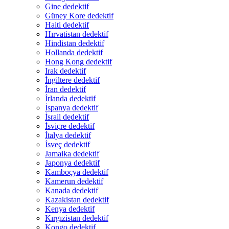
Gine dedektif
Güney Kore dedektif
Haiti dedektif
Hırvatistan dedektif
Hindistan dedektif
Hollanda dedektif
Hong Kong dedektif
Irak dedektif
İngiltere dedektif
İran dedektif
İrlanda dedektif
İspanya dedektif
İsrail dedektif
İsviçre dedektif
İtalya dedektif
İsveç dedektif
Jamaika dedektif
Japonya dedektif
Kamboçya dedektif
Kamerun dedektif
Kanada dedektif
Kazakistan dedektif
Kenya dedektif
Kırgızistan dedektif
Kongo dedektif