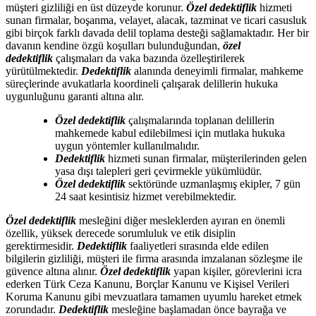
müşteri gizliliği en üst düzeyde korunur.
Özel dedektiflik
hizmeti
sunan firmalar, boşanma, velayet, alacak, tazminat ve ticari casusluk
gibi birçok farklı davada delil toplama desteği sağlamaktadır. Her bir
davanın kendine özgü koşulları bulunduğundan,
özel
dedektiflik
çalışmaları da vaka bazında özelleştirilerek
yürütülmektedir.
Dedektiflik
alanında deneyimli firmalar, mahkeme
süreçlerinde avukatlarla koordineli çalışarak delillerin hukuka
uygunluğunu garanti altına alır.
Özel dedektiflik
çalışmalarında toplanan delillerin
mahkemede kabul edilebilmesi için mutlaka hukuka
uygun yöntemler kullanılmalıdır.
Dedektiflik
hizmeti sunan firmalar, müşterilerinden gelen
yasa dışı talepleri geri çevirmekle yükümlüdür.
Özel dedektiflik
sektöründe uzmanlaşmış ekipler, 7 gün
24 saat kesintisiz hizmet verebilmektedir.
Özel dedektiflik
mesleğini diğer mesleklerden ayıran en önemli
özellik, yüksek derecede sorumluluk ve etik disiplin
gerektirmesidir.
Dedektiflik
faaliyetleri sırasında elde edilen
bilgilerin gizliliği, müşteri ile firma arasında imzalanan sözleşme ile
güvence altına alınır.
Özel dedektiflik
yapan kişiler, görevlerini icra
ederken Türk Ceza Kanunu, Borçlar Kanunu ve Kişisel Verileri
Koruma Kanunu gibi mevzuatlara tamamen uyumlu hareket etmek
zorundadır.
Dedektiflik
mesleğine başlamadan önce bayrağa ve