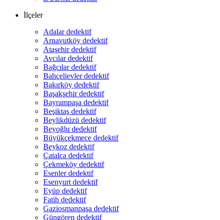
İlçeler
Adalar dedektif
Arnavutköy dedektif
Ataşehir dedektif
Avcılar dedektif
Bağcılar dedektif
Bahçelievler dedektif
Bakırköy dedektif
Başakşehir dedektif
Bayrampaşa dedektif
Beşiktaş dedektif
Beylikdüzü dedektif
Beyoğlu dedektif
Büyükçekmece dedektif
Beykoz dedektif
Çatalca dedektif
Çekmeköy dedektif
Esenler dedektif
Esenyurt dedektif
Eyüp dedektif
Fatih dedektif
Gaziosmanpaşa dedektif
Güngören dedektif