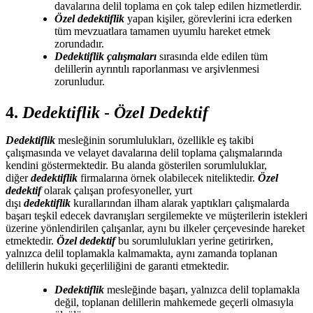
davalarına delil toplama en çok talep edilen hizmetlerdir.
Özel dedektiflik
yapan kişiler, görevlerini icra ederken
tüm mevzuatlara tamamen uyumlu hareket etmek
zorundadır.
Dedektiflik çalışmaları
sırasında elde edilen tüm
delillerin ayrıntılı raporlanması ve arşivlenmesi
zorunludur.
4.
Dedektiflik
-
Özel Dedektif
Dedektiflik
mesleğinin sorumlulukları, özellikle eş takibi
çalışmasında ve velayet davalarına delil toplama çalışmalarında
kendini göstermektedir. Bu alanda gösterilen sorumluluklar,
diğer
dedektiflik
firmalarına örnek olabilecek niteliktedir.
Özel
dedektif
olarak çalışan profesyoneller, yurt
dışı
dedektiflik
kurallarından ilham alarak yaptıkları çalışmalarda
başarı teşkil edecek davranışları sergilemekte ve müşterilerin istekleri
üzerine yönlendirilen çalışanlar, aynı bu ilkeler çerçevesinde hareket
etmektedir.
Özel dedektif
bu sorumlulukları yerine getirirken,
yalnızca delil toplamakla kalmamakta, aynı zamanda toplanan
delillerin hukuki geçerliliğini de garanti etmektedir.
Dedektiflik
mesleğinde başarı, yalnızca delil toplamakla
değil, toplanan delillerin mahkemede geçerli olmasıyla