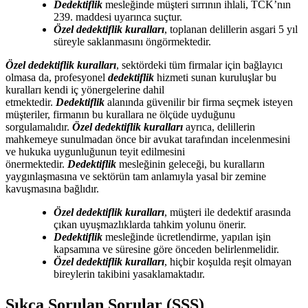
Dedektiflik
mesleğinde müşteri sırrının ihlali, TCK’nın
239. maddesi uyarınca suçtur.
Özel dedektiflik kuralları
, toplanan delillerin asgari 5 yıl
süreyle saklanmasını öngörmektedir.
Özel dedektiflik kuralları
, sektördeki tüm firmalar için bağlayıcı
olmasa da, profesyonel
dedektiflik
hizmeti sunan kuruluşlar bu
kuralları kendi iç yönergelerine dahil
etmektedir.
Dedektiflik
alanında güvenilir bir firma seçmek isteyen
müşteriler, firmanın bu kurallara ne ölçüde uyduğunu
sorgulamalıdır.
Özel dedektiflik kuralları
ayrıca, delillerin
mahkemeye sunulmadan önce bir avukat tarafından incelenmesini
ve hukuka uygunluğunun teyit edilmesini
önermektedir.
Dedektiflik
mesleğinin geleceği, bu kuralların
yaygınlaşmasına ve sektörün tam anlamıyla yasal bir zemine
kavuşmasına bağlıdır.
Özel dedektiflik kuralları
, müşteri ile dedektif arasında
çıkan uyuşmazlıklarda tahkim yolunu önerir.
Dedektiflik
mesleğinde ücretlendirme, yapılan işin
kapsamına ve süresine göre önceden belirlenmelidir.
Özel dedektiflik kuralları
, hiçbir koşulda reşit olmayan
bireylerin takibini yasaklamaktadır.
Sıkça Sorulan Sorular (SSS)