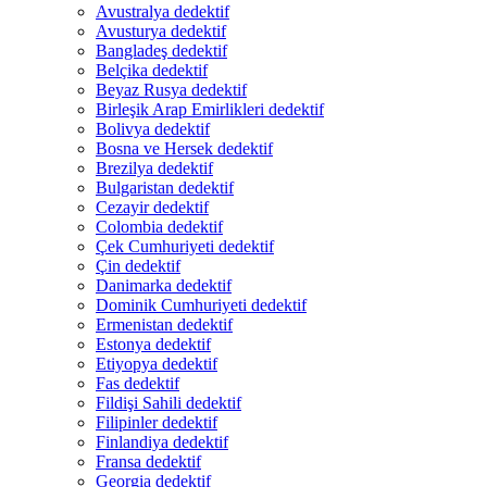
Avustralya dedektif
Avusturya dedektif
Bangladeş dedektif
Belçika dedektif
Beyaz Rusya dedektif
Birleşik Arap Emirlikleri dedektif
Bolivya dedektif
Bosna ve Hersek dedektif
Brezilya dedektif
Bulgaristan dedektif
Cezayir dedektif
Colombia dedektif
Çek Cumhuriyeti dedektif
Çin dedektif
Danimarka dedektif
Dominik Cumhuriyeti dedektif
Ermenistan dedektif
Estonya dedektif
Etiyopya dedektif
Fas dedektif
Fildişi Sahili dedektif
Filipinler dedektif
Finlandiya dedektif
Fransa dedektif
Georgia dedektif