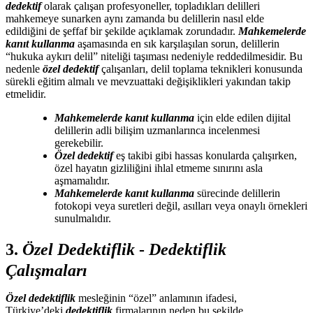
dedektif
olarak çalışan profesyoneller, topladıkları delilleri
mahkemeye sunarken aynı zamanda bu delillerin nasıl elde
edildiğini de şeffaf bir şekilde açıklamak zorundadır.
Mahkemelerde
kanıt kullanma
aşamasında en sık karşılaşılan sorun, delillerin
“hukuka aykırı delil” niteliği taşıması nedeniyle reddedilmesidir. Bu
nedenle
özel dedektif
çalışanları, delil toplama teknikleri konusunda
sürekli eğitim almalı ve mevzuattaki değişiklikleri yakından takip
etmelidir.
Mahkemelerde kanıt kullanma
için elde edilen dijital
delillerin adli bilişim uzmanlarınca incelenmesi
gerekebilir.
Özel dedektif
eş takibi gibi hassas konularda çalışırken,
özel hayatın gizliliğini ihlal etmeme sınırını asla
aşmamalıdır.
Mahkemelerde kanıt kullanma
sürecinde delillerin
fotokopi veya suretleri değil, asılları veya onaylı örnekleri
sunulmalıdır.
3.
Özel Dedektiflik
-
Dedektiflik
Çalışmaları
Özel dedektiflik
mesleğinin “özel” anlamının ifadesi,
Türkiye’deki
dedektiflik
firmalarının neden bu şekilde