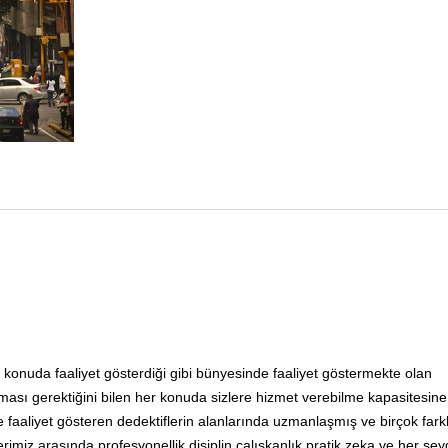
 her konuda faaliyet gösterdiği gibi bünyesinde faaliyet göstermekte olan
ması gerektiğini bilen her konuda sizlere hizmet verebilme kapasitesine
e faaliyet gösteren dedektiflerin alanlarında uzmanlaşmış ve birçok fark
erimiz arasında profesyonellik disiplin çalışkanlık pratik zeka ve her şe