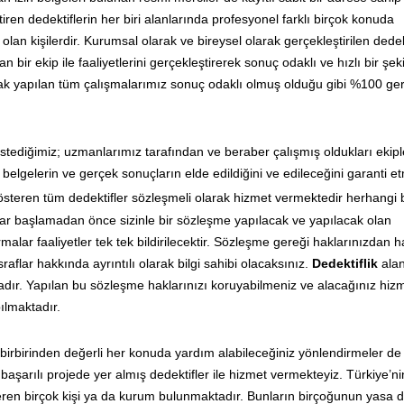
iren dedektiflerin her biri alanlarında profesyonel farklı birçok konuda
lan kişilerdir. Kurumsal olarak ve bireysel olarak gerçekleştirilen dedekt
bir ekip ile faaliyetlerini gerçekleştirerek sonuç odaklı ve hızlı bir şek
larak yapılan tüm çalışmalarımız sonuç odaklı olmuş olduğu gibi %100 ge
stediğimiz; uzmanlarımız tarafından ve beraber çalışmış oldukları ekipl
elgelerin ve gerçek sonuçların elde edildiğini ve edileceğini garanti e
gösteren tüm dedektifler sözleşmeli olarak hizmet vermektedir herhangi b
lar başlamadan önce sizinle bir sözleşme yapılacak ve yapılacak olan
alar faaliyetler tek tek bildirilecektir. Sözleşme gereği haklarınızdan 
raflar hakkında ayrıntılı olarak bilgi sahibi olacaksınız.
Dedektiflik
ala
ır. Yapılan bu sözleşme haklarınızı koruyabilmeniz ve alacağınız hizmet 
ılmaktadır.
birbirinden değerli her konuda yardım alabileceğiniz yönlendirmeler de
başarılı projede yer almış dedektifler ile hizmet vermekteyiz. Türkiye’n
eren birçok kişi ya da kurum bulunmaktadır. Bunların birçoğunun yasa d