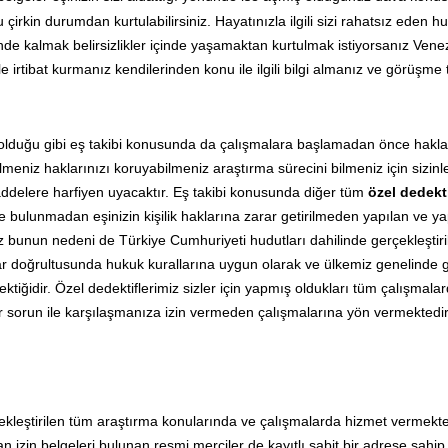
irkin durumdan kurtulabilirsiniz. Hayatınızla ilgili sizi rahatsız eden h
nde kalmak belirsizlikler içinde yaşamaktan kurtulmak istiyorsanız Vene
e irtibat kurmanız kendilerinden konu ile ilgili bilgi almanız ve görüşme 
olduğu gibi eş takibi konusunda da çalışmalara başlamadan önce hakla
eniz haklarınızı koruyabilmeniz araştırma sürecini bilmeniz için sizinl
delere harfiyen uyacaktır. Eş takibi konusunda diğer tüm
özel dedekti
 bulunmadan eşinizin kişilik haklarına zarar getirilmeden yapılan ve y
 bunun nedeni de Türkiye Cumhuriyeti hudutları dahilinde gerçekleştir
ar doğrultusunda hukuk kurallarına uygun olarak ve ülkemiz genelinde g
ktiğidir. Özel dedektiflerimiz sizler için yapmış oldukları tüm çalışmalard
r sorun ile karşılaşmanıza izin vermeden çalışmalarına yön vermektedir
çekleştirilen tüm araştırma konularında ve çalışmalarda hizmet vermekte
n izin belgeleri bulunan resmi merciler de kayıtlı sabit bir adrese sahip