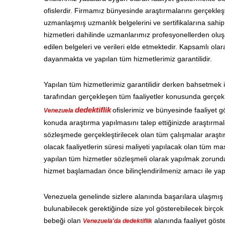
ofislerdir. Firmamız bünyesinde araştırmalarını gerçekleşt
uzmanlaşmış uzmanlık belgelerini ve sertifikalarına sahip o
hizmetleri dahilinde uzmanlarımız profesyonellerden oluşan 
edilen belgeleri ve verileri elde etmektedir. Kapsamlı o
dayanmakta ve yapılan tüm hizmetlerimiz garantilidir.
Yapılan tüm hizmetlerimiz garantilidir derken bahsetmek i
tarafından gerçekleşen tüm faaliyetler konusunda gerçek b
dedektiflik
ofislerimiz ve bünyesinde faaliyet 
Venezuela
konuda araştırma yapılmasını talep ettiğinizde araştırma
sözleşmede gerçekleştirilecek olan tüm çalışmalar araştırm
olacak faaliyetlerin süresi maliyeti yapılacak olan tüm mas
yapılan tüm hizmetler sözleşmeli olarak yapılmak zorundad
hizmet başlamadan önce bilinçlendirilmeniz amacı ile yap
Venezuela genelinde sizlere alanında başarılara ulaşmış 
bulunabilecek gerektiğinde size yol gösterebilecek birçok 
bebeği olan
alanında faaliyet göst
Venezuela'da dedektiflik