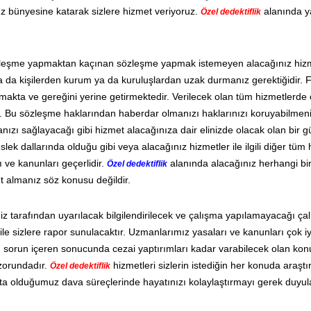
mız bünyesine katarak sizlere hizmet veriyoruz.
alanında y
Özel dedektiflik
özleşme yapmaktan kaçınan sözleşme yapmak istemeyen alacağınız hizm
işi ya da kişilerden kurum ya da kuruluşlardan uzak durmanız gerektiğidir.
kta ve gereğini yerine getirmektedir. Verilecek olan tüm hizmetlerde
Bu sözleşme haklarından haberdar olmanızı haklarınızı koruyabilmeni
lmanızı sağlayacağı gibi hizmet alacağınıza dair elinizde olacak olan bir 
ek dallarında olduğu gibi veya alacağınız hizmetler ile ilgili diğer tüm
 ve kanunları geçerlidir.
alanında alacağınız herhangi bi
Özel dedektiflik
 almanız söz konusu değildir.
z tarafından uyarılacak bilgilendirilecek ve çalışma yapılamayacağı ça
ri ile sizlere rapor sunulacaktır. Uzmanlarımız yasaları ve kanunları çok i
an sorun içeren sonucunda cezai yaptırımları kadar varabilecek olan kon
 zorundadır.
hizmetleri sizlerin istediğin her konuda araşt
Özel dedektiflik
kta olduğumuz dava süreçlerinde hayatınızı kolaylaştırmayı gerek duyu