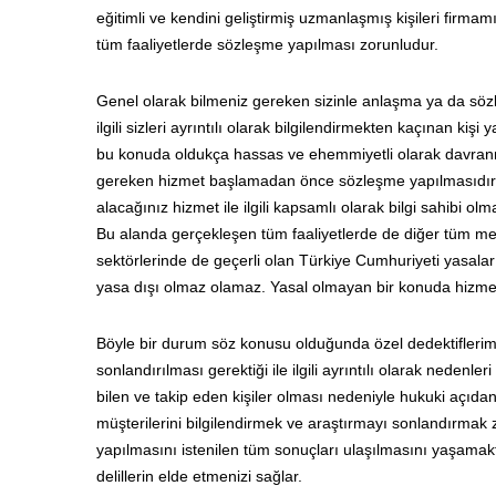
eğitimli ve kendini geliştirmiş uzmanlaşmış kişileri firma
tüm faaliyetlerde sözleşme yapılması zorunludur.
Genel olarak bilmeniz gereken sizinle anlaşma ya da s
ilgili sizleri ayrıntılı olarak bilgilendirmekten kaçınan k
bu konuda oldukça hassas ve ehemmiyetli olarak davranma
gereken hizmet başlamadan önce sözleşme yapılmasıdır. 
alacağınız hizmet ile ilgili kapsamlı olarak bilgi sahibi o
Bu alanda gerçekleşen tüm faaliyetlerde de diğer tüm mesl
sektörlerinde de geçerli olan Türkiye Cumhuriyeti yasaları
yasa dışı olmaz olamaz. Yasal olmayan bir konuda hizmet
Böyle bir durum söz konusu olduğunda özel dedektiflerimi
sonlandırılması gerektiği ile ilgili ayrıntılı olarak nedenle
bilen ve takip eden kişiler olması nedeniyle hukuki açıd
müşterilerini bilgilendirmek ve araştırmayı sonlandırmak
yapılmasını istenilen tüm sonuçları ulaşılmasını yaşama
delillerin elde etmenizi sağlar.