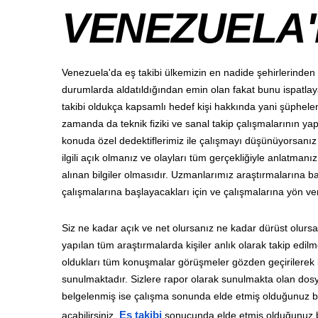
VENEZUELA'
Venezuela'da eş takibi ülkemizin en nadide şehirlerinden
durumlarda aldatıldığından emin olan fakat bunu ispatlay
takibi oldukça kapsamlı hedef kişi hakkında yani şüphele
zamanda da teknik fiziki ve sanal takip çalışmalarının y
konuda özel dedektiflerimiz ile çalışmayı düşünüyorsanı
ilgili açık olmanız ve olayları tüm gerçekliğiyle anlatma
alınan bilgiler olmasıdır. Uzmanlarımız araştırmalarına b
çalışmalarına başlayacakları için ve çalışmalarına yön ve
Siz ne kadar açık ve net olursanız ne kadar dürüst olursa
yapılan tüm araştırmalarda kişiler anlık olarak takip edil
oldukları tüm konuşmalar görüşmeler gözden geçirilerek b
sunulmaktadır. Sizlere rapor olarak sunulmakta olan dosya
belgelenmiş ise çalışma sonunda elde etmiş olduğunuz b
açabilirsiniz.
Eş takibi
sonucunda elde etmiş olduğunuz be