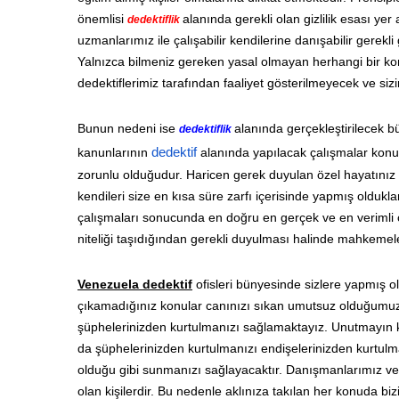
önemlisi
alanında gerekli olan gizlilik esası ye
dedektiflik
uzmanlarımız ile çalışabilir kendilerine danışabilir gerek
Yalnızca bilmeniz gereken yasal olmayan herhangi bir kon
dedektiflerimiz tarafından faaliyet gösterilmeyecek ve si
Bunun nedeni ise
alanında gerçekleştirilecek b
dedektiflik
kanunlarının
dedektif
alanında yapılacak çalışmalar konus
zorunlu olduğudur. Haricen gerek duyulan özel hayatınız ve
kendileri size en kısa süre zarfı içerisinde yapmış oldu
çalışmaları sonucunda en doğru en gerçek ve en verimli ola
niteliği taşıdığından gerekli duyulması halinde mahkeme
Venezuela dedektif
ofisleri bünyesinde sizlere yapmış o
çıkamadığınız konular canınızı sıkan umutsuz olduğumuz
şüphelerinizden kurtulmanızı sağlamaktayız. Unutmayın 
da şüphelerinizden kurtulmanızı endişelerinizden kurtulm
olduğu gibi sunmanızı sağlayacaktır. Danışmanlarımız ve d
olan kişilerdir. Bu nedenle aklınıza takılan her konuda biz