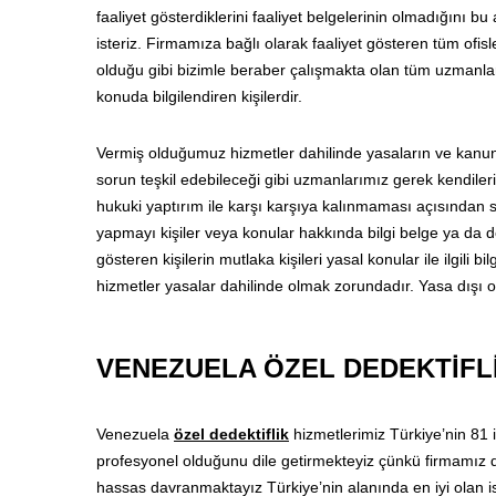
faaliyet gösterdiklerini faaliyet belgelerinin olmadığını b
isteriz. Firmamıza bağlı olarak faaliyet gösteren tüm ofisle
olduğu gibi bizimle beraber çalışmakta olan tüm uzmanlar
konuda bilgilendiren kişilerdir.
Vermiş olduğumuz hizmetler dahilinde yasaların ve kanun
sorun teşkil edebileceği gibi uzmanlarımız gerek kendiler
hukuki yaptırım ile karşı karşıya kalınmaması açısından s
yapmayı kişiler veya konular hakkında bilgi belge ya da de
gösteren kişilerin mutlaka kişileri yasal konular ile ilgili b
hizmetler yasalar dahilinde olmak zorundadır. Yasa dışı
VENEZUELA ÖZEL DEDEKTİFL
Venezuela
özel dedektiflik
hizmetlerimiz Türkiye’nin 81 
profesyonel olduğunu dile getirmekteyiz çünkü firmamız d
hassas davranmaktayız Türkiye’nin alanında en iyi olan isi