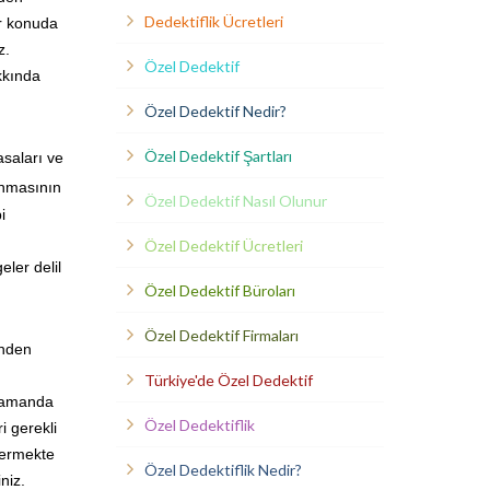
Dedektiflik Ücretleri
er konuda
z.
Özel Dedektif
kkında
Özel Dedektif Nedir?
Özel Dedektif Şartları
asaları ve
ınmasının
Özel Dedektif Nasıl Olunur
i
Özel Dedektif Ücretleri
eler delil
Özel Dedektif Büroları
Özel Dedektif Firmaları
inden
Türkiye'de Özel Dedektif
 zamanda
Özel Dedektiflik
i gerekli
vermekte
Özel Dedektiflik Nedir?
niz.