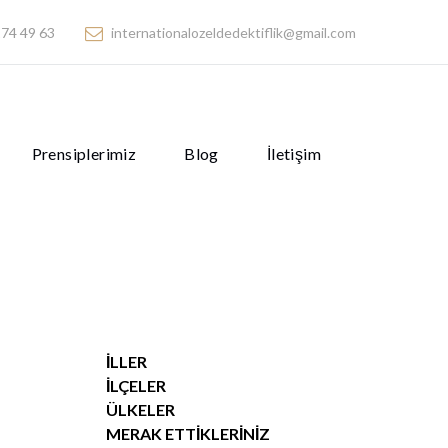
74 49 63
internationalozeldedektiflik@gmail.com
Prensiplerimiz
Blog
İletişim
İLLER
İLÇELER
ÜLKELER
MERAK ETTIKLERINIZ