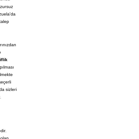
uzursuz
zuela'da
talep
rınızdan
e
flik
apılması
ilmekte
eçerli
a sizleri
.
dir.
 olan