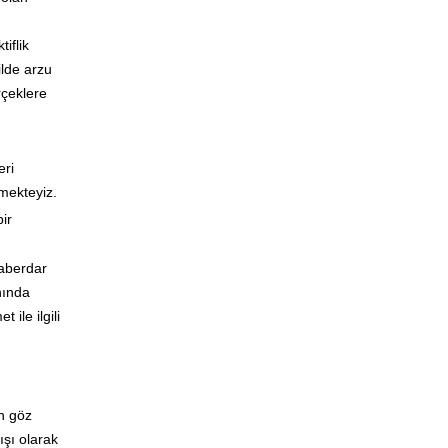
iflik
ilde arzu
rçeklere
eri
tmekteyiz.
ir
haberdar
nında
ile ilgili
in göz
ışı olarak