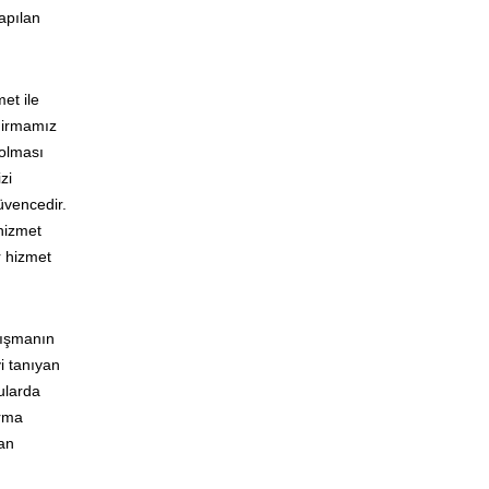
apılan
et ile
 Firmamız
 olması
zi
güvencedir.
 hizmet
r hizmet
lışmanın
yi tanıyan
ularda
ırma
lan