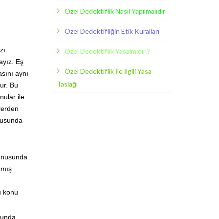
Özel Dedektiflik Nasıl Yapılmalıdır
Özel Dedektifliğin Etik Kuralları
zı
Özel Dedektiflik Yasalmıdır ?
ayız. Eş
Özel Dedektiflik İle İlgili Yasa
asını aynı
Taslağı
ur. Bu
ular ile
zlerden
ltusunda
konusunda
pmış
u konu
sunda