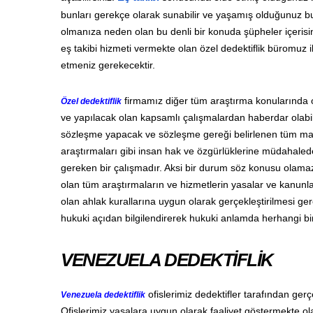
bunları gerekçe olarak sunabilir ve yaşamış olduğunuz bu ç
olmanıza neden olan bu denli bir konuda şüpheler içerisi
eş takibi hizmeti vermekte olan özel dedektiflik büromuz il
etmeniz gerekecektir.
firmamız diğer tüm araştırma konularında 
Özel dedektiflik
ve yapılacak olan kapsamlı çalışmalardan haberdar olabilm
sözleşme yapacak ve sözleşme gereği belirlenen tüm mad
araştırmaları gibi insan hak ve özgürlüklerine müdahalede
gereken bir çalışmadır. Aksi bir durum söz konusu olamaz
olan tüm araştırmaların ve hizmetlerin yasalar ve kanunl
olan ahlak kurallarına uygun olarak gerçekleştirilmesi gere
hukuki açıdan bilgilendirerek hukuki anlamda herhangi bi
VENEZUELA DEDEKTİFLİK
ofislerimiz dedektifler tarafından ger
Venezuela dedektiflik
Ofislerimiz yasalara uygun olarak faaliyet göstermekte ola