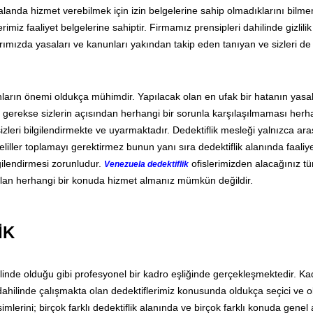
u alanda hizmet verebilmek için izin belgelerine sahip olmadıklarını bilmen
rimiz faaliyet belgelerine sahiptir. Firmamız prensipleri dahilinde gizlili
ımızda yasaları ve kanunları yakından takip eden tanıyan ve sizleri de
ların önemi oldukça mühimdir. Yapılacak olan en ufak bir hatanın yasal
i gerekse sizlerin açısından herhangi bir sorunla karşılaşılmaması herha
izleri bilgilendirmekte ve uyarmaktadır. Dedektiflik mesleği yalnızca ar
liller toplamayı gerektirmez bunun yanı sıra dedektiflik alanında faaliy
ilgilendirmesi zorunludur.
ofislerimizden alacağınız t
Venezuela dedektiflik
 olan herhangi bir konuda hizmet almanız mümkün değildir.
İK
ilinde olduğu gibi profesyonel bir kadro eşliğinde gerçekleşmektedir. 
ahilinde çalışmakta olan dedektiflerimiz konusunda oldukça seçici ve 
mlerini; birçok farklı dedektiflik alanında ve birçok farklı konuda gene