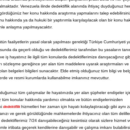
r almaktadır. Venezuela ilinde dedektiflik alanında ihtiyaç duyduğunuz h
li gördüğünüz her konu hakkında araştırma yapmalarını talep edebilirsini
u hakkında ya da hukuki bir yaptırımla karşılaşılacak olan bir konu ha
zinle anlaşma yapılmayacaktır.
ütün faaliyetlerin yasal olarak yapılması gerektiği Türkiye Cumhuriyeti y
unda da geçerli olduğu ve dedektiflerimiz tarafından bu yasaların tan
 iş hayatınız ile ilgili tüm konularda dedektiflerimize danışacağınız gib
kları sözleşme gereğince yer alan tüm maddelere uyarak araştırmaları ve
n belgeleri bilgileri sunacaktır. Elde etmiş olduğunuz tüm bilgi ve belg
lerde ve resmi kurumlarda kullanabilme imkanınız mevcuttur.
lduğumuz tüm çalışmalar ile hayatınızda yer alan şüpheler endişeler iç
 tüm konular hakkında yardımcı olmakta ve bütün endişelerinizden
ki
hizmetleri her zaman için hayatı kolaylaştıracağı gibi aynı
dedektiflik
anızı ve gerek görüldüğünde mahkemelerde ihtiyacınız olan tüm deliller
edektiflerimiz 7/24 danışabileceğiniz kesintisiz olarak sizlere hizmet 
imle irtibata geçerek kendilerine danışabilir ve çalışma imkanı bulabilirsi