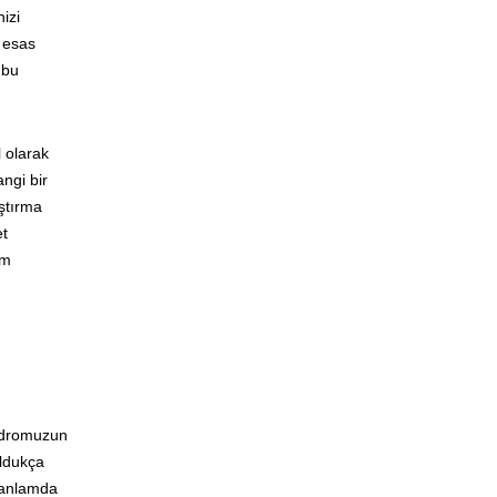
izi
k esas
 bu
 olarak
ngi bir
aştırma
et
üm
Kadromuzun
oldukça
l anlamda