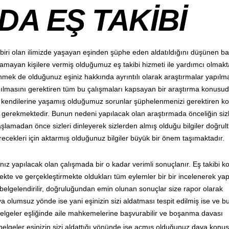
DA EŞ TAKİBİ
 biri olan ilimizde yaşayan eşinden şüphe eden aldatıldığını düşünen ba
amayan kişilere vermiş olduğumuz eş takibi hizmeti ile yardımcı olmakt
nmek de olduğunuz eşiniz hakkında ayrıntılı olarak araştırmalar yapılm
apılmasını gerektiren tüm bu çalışmaları kapsayan bir araştırma konusud
z kendilerine yaşamış olduğumuz sorunlar şüphelenmenizi gerektiren kon
nız gerekmektedir. Bunun nedeni yapılacak olan araştırmada önceliğin si
aşlamadan önce sizleri dinleyerek sizlerden almış olduğu bilgiler doğru
recekleri için aktarmış olduğunuz bilgiler büyük bir önem taşımaktadır.
nız yapılacak olan çalışmada bir o kadar verimli sonuçlanır. Eş takibi 
mekte ve gerçekleştirmekte oldukları tüm eylemler bir bir incelenerek ya
elgelendirilir, doğruluğundan emin olunan sonuçlar size rapor olarak
 olumsuz yönde ise yani eşinizin sizi aldatması tespit edilmiş ise ve b
elgeler eşliğinde aile mahkemelerine başvurabilir ve boşanma davası
lgeler eşinizin sizi aldattığı yönünde ise açmış olduğunuz dava konu