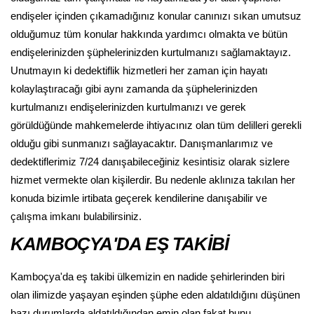
endişeler içinden çıkamadığınız konular canınızı sıkan umutsuz
olduğumuz tüm konular hakkında yardımcı olmakta ve bütün
endişelerinizden şüphelerinizden kurtulmanızı sağlamaktayız.
Unutmayın ki dedektiflik hizmetleri her zaman için hayatı
kolaylaştıracağı gibi aynı zamanda da şüphelerinizden
kurtulmanızı endişelerinizden kurtulmanızı ve gerek
görüldüğünde mahkemelerde ihtiyacınız olan tüm delilleri gerekli
olduğu gibi sunmanızı sağlayacaktır. Danışmanlarımız ve
dedektiflerimiz 7/24 danışabileceğiniz kesintisiz olarak sizlere
hizmet vermekte olan kişilerdir. Bu nedenle aklınıza takılan her
konuda bizimle irtibata geçerek kendilerine danışabilir ve
çalışma imkanı bulabilirsiniz.
KAMBOÇYA'DA EŞ TAKİBİ
Kamboçya'da eş takibi ülkemizin en nadide şehirlerinden biri
olan ilimizde yaşayan eşinden şüphe eden aldatıldığını düşünen
bazı durumlarda aldatıldığından emin olan fakat bunu