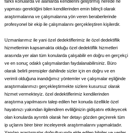
farklı konularda ve alanlarda kendilerini geliştirmiş nerede ne
yapması gerektiğini bilen kendilerinden emin bilinçli olarak
araştırmalarına ve çalışmalarına yön veren beraberlerinde
profesyonel bir ekip ile çalışmalarını gerçekleştiren kişilerdir.
Uzmanlarımız ile yani özel dedektiflerimiz ile özel dedektiflik
hizmetlerinin kapsamakta olduğu özel dedektiflik hizmetleri
arasında yer alan tüm konularda çalışabilir en doğru en gerçekçi
ve en sonuç odaklı çalışmalardan faydalanabilirsiniz. Büro
olarak belirli prensipler dahilinde sizler için en doğru ve en
verimli olduğuna inandığımız yöntemler ve çalışmalar eşliğinde
araştırmalarımızı gerçekleştirmekte sizlere kusursuz olarak
hizmet vermekteyiz. özel dedektiflerimiz kendilerinden
araştırma yapılmasını talep edilen her konuda özellikle özel
hayatınızı yakından ilgilendiren evliliğinizin gidişatını etkileyecek
olan konularda ayrıntılı olarak her detayı gözden geçirerek tüm
ip uçlarını birer birer inceleyerek araştırmalarını yapmaktadır.
Yapılan araştırmalar doğrultusunda elde edilen bilgiler ve veriler