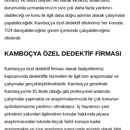
olmanız ve bütün olayları net olarak eksiksiz anlatmanız
durumunda uzmanlarımızın size çok daha fazla yardımcı
olabileceği ve konu ile ilgili daha doğru adımlar atarak çalışmalar
yapabileceğidir. Kamboçya özel dedektif ofislerimiz her konuda
7/24 danışabileceğiniz güven içerisinde çalışabileceğiniz
ofislerdir.
KAMBOÇYA ÖZEL DEDEKTİF FİRMASI
Kamboçya özel dedektif firması olarak faaliyetlerimiz
kapsamında dedektiflik hizmetleri ile ilgili tüm araştırmalar ve
çalışmalar gerçekleştirilmektedir. Kamboçya genelinde
Kamboçya’nin 81 ilinde olduğu gibi profesyonel anlamda
çalışmalar yapmakta ve araştırmalarımızda bir çok konunun
aydınlanmasına yardımcı olmaktayız. İş hayatınızı yani
şirketinizi yakından ilgilendiren konular hakkında piyasa
araştırmasından tutunda birçok farklı konuya kadar
araştırmakta ve size araştırma sonucunda ayrıntılı olarak bilgi