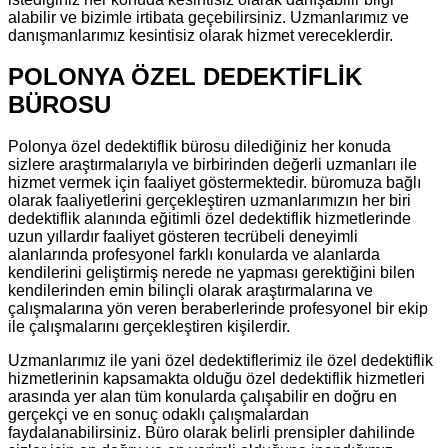
alabilir ve bizimle irtibata geçebilirsiniz. Uzmanlarımız ve
danışmanlarımız kesintisiz olarak hizmet vereceklerdir.
POLONYA ÖZEL DEDEKTİFLİK
BÜROSU
Polonya özel dedektiflik bürosu dilediğiniz her konuda
sizlere araştırmalarıyla ve birbirinden değerli uzmanları ile
hizmet vermek için faaliyet göstermektedir. büromuza bağlı
olarak faaliyetlerini gerçekleştiren uzmanlarımızın her biri
dedektiflik alanında eğitimli özel dedektiflik hizmetlerinde
uzun yıllardır faaliyet gösteren tecrübeli deneyimli
alanlarında profesyonel farklı konularda ve alanlarda
kendilerini geliştirmiş nerede ne yapması gerektiğini bilen
kendilerinden emin bilinçli olarak araştırmalarına ve
çalışmalarına yön veren beraberlerinde profesyonel bir ekip
ile çalışmalarını gerçekleştiren kişilerdir.
Uzmanlarımız ile yani özel dedektiflerimiz ile özel dedektiflik
hizmetlerinin kapsamakta olduğu özel dedektiflik hizmetleri
arasında yer alan tüm konularda çalışabilir en doğru en
gerçekçi ve en sonuç odaklı çalışmalardan
faydalanabilirsiniz. Büro olarak belirli prensipler dahilinde