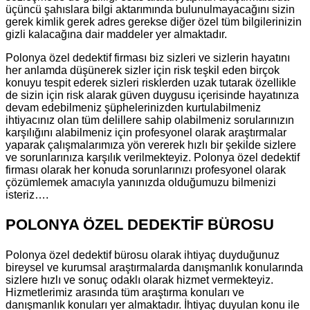
üçüncü şahıslara bilgi aktarımında bulunulmayacağını sizin
gerek kimlik gerek adres gerekse diğer özel tüm bilgilerinizin
gizli kalacağına dair maddeler yer almaktadır.
Polonya özel dedektif firması biz sizleri ve sizlerin hayatını
her anlamda düşünerek sizler için risk teşkil eden birçok
konuyu tespit ederek sizleri risklerden uzak tutarak özellikle
de sizin için risk alarak güven duygusu içerisinde hayatınıza
devam edebilmeniz şüphelerinizden kurtulabilmeniz
ihtiyacınız olan tüm delillere sahip olabilmeniz sorularınızın
karşılığını alabilmeniz için profesyonel olarak araştırmalar
yaparak çalışmalarımıza yön vererek hızlı bir şekilde sizlere
ve sorunlarınıza karşılık verilmekteyiz. Polonya özel dedektif
firması olarak her konuda sorunlarınızı profesyonel olarak
çözümlemek amacıyla yanınızda olduğumuzu bilmenizi
isteriz….
POLONYA ÖZEL DEDEKTİF BÜROSU
Polonya özel dedektif bürosu olarak ihtiyaç duyduğunuz
bireysel ve kurumsal araştırmalarda danışmanlık konularında
sizlere hızlı ve sonuç odaklı olarak hizmet vermekteyiz.
Hizmetlerimiz arasında tüm araştırma konuları ve
danışmanlık konuları yer almaktadır. İhtiyaç duyulan konu ile