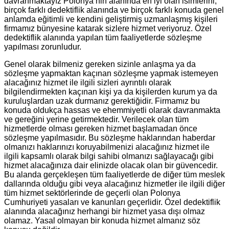
davranmaktayız Polonya’nin alanında en iyi olan isimlerini;
birçok farklı dedektiflik alanında ve birçok farklı konuda genel
anlamda eğitimli ve kendini geliştirmiş uzmanlaşmış kişileri
firmamız bünyesine katarak sizlere hizmet veriyoruz. Özel
dedektiflik alanında yapılan tüm faaliyetlerde sözleşme
yapılması zorunludur.
Genel olarak bilmeniz gereken sizinle anlaşma ya da
sözleşme yapmaktan kaçınan sözleşme yapmak istemeyen
alacağınız hizmet ile ilgili sizleri ayrıntılı olarak
bilgilendirmekten kaçınan kişi ya da kişilerden kurum ya da
kuruluşlardan uzak durmanız gerektiğidir. Firmamız bu
konuda oldukça hassas ve ehemmiyetli olarak davranmakta
ve gereğini yerine getirmektedir. Verilecek olan tüm
hizmetlerde olması gereken hizmet başlamadan önce
sözleşme yapılmasıdır. Bu sözleşme haklarından haberdar
olmanızı haklarınızı koruyabilmenizi alacağınız hizmet ile
ilgili kapsamlı olarak bilgi sahibi olmanızı sağlayacağı gibi
hizmet alacağınıza dair elinizde olacak olan bir güvencedir.
Bu alanda gerçekleşen tüm faaliyetlerde de diğer tüm meslek
dallarında olduğu gibi veya alacağınız hizmetler ile ilgili diğer
tüm hizmet sektörlerinde de geçerli olan Polonya
Cumhuriyeti yasaları ve kanunları geçerlidir. Özel dedektiflik
alanında alacağınız herhangi bir hizmet yasa dışı olmaz
olamaz. Yasal olmayan bir konuda hizmet almanız söz