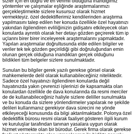
sizler için en doğru ve en verimli olduğuna inandığımız
yöntemler ve çalışmalar eşliğinde araştırmalarımızı
gerçekleştirmekte sizlere kusursuz olarak hizmet
vermekteyiz. özel dedektiflerimiz kendilerinden araştırma
yapılmasını talep edilen her konuda özellikle özel hayatınızı
yakından ilgilendiren evliliğinizin gidişatını etkileyecek olan
konularda ayrıntılı olarak her detayı gözden geçirerek tüm ip
uçlarını birer birer inceleyerek araştırmalarını yapmaktadır.
Yapılan araştırmalar doğrultusunda elde edilen bilgiler ve
veriler tek tek gözden geçirildiği gibi doğruluğundan emin
olunan gerçek olduğuna inandıkları gerçek olduğunu
bildikleri tüm belgeler sizlere sunulmaktadır.
Sunulan bu bilgiler gerek yazılı gerekse görsel olarak
mahkemelerde delil olarak kullanabileceğiniz niteliktedir.
Sadece özel hayatınızı ilgilendiren konularda değil
hayatınızda yakın çevrenizi işlerinizi de kapsamakta olan
konulardan özellikle de dava konularında da resmi merciler
de de kullanabileceğiniz haliyle sizlere deliller sunulmakta
ve bu konuda da sizlere yönlendirmeler yapılarak ne şekilde
delileri kullanmanız gerekiyor dava sürecini ne yönde
etkileyeceği konusunda da bilgi aktarılmaktadır. Polonya özel
dedektiflik bürosu resmi olarak faaliyet gösteren ilgili kurum
ve kuruluşlar tarafından tanınan yasalara uygun olarak
hizmet vermekte olan bir bürodur. Gerek firma olarak gerekse