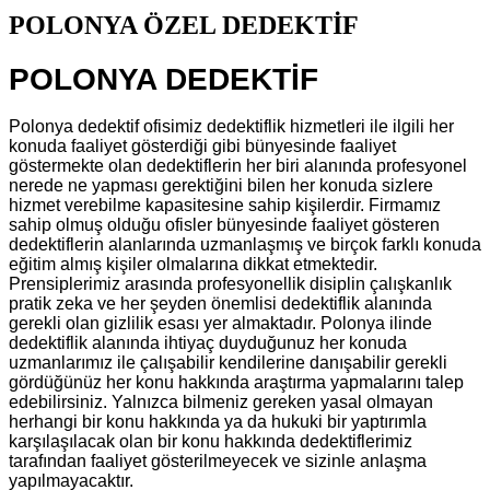
POLONYA ÖZEL DEDEKTİF
POLONYA DEDEKTİF
Polonya dedektif ofisimiz dedektiflik hizmetleri ile ilgili her
konuda faaliyet gösterdiği gibi bünyesinde faaliyet
göstermekte olan dedektiflerin her biri alanında profesyonel
nerede ne yapması gerektiğini bilen her konuda sizlere
hizmet verebilme kapasitesine sahip kişilerdir. Firmamız
sahip olmuş olduğu ofisler bünyesinde faaliyet gösteren
dedektiflerin alanlarında uzmanlaşmış ve birçok farklı konuda
eğitim almış kişiler olmalarına dikkat etmektedir.
Prensiplerimiz arasında profesyonellik disiplin çalışkanlık
pratik zeka ve her şeyden önemlisi dedektiflik alanında
gerekli olan gizlilik esası yer almaktadır. Polonya ilinde
dedektiflik alanında ihtiyaç duyduğunuz her konuda
uzmanlarımız ile çalışabilir kendilerine danışabilir gerekli
gördüğünüz her konu hakkında araştırma yapmalarını talep
edebilirsiniz. Yalnızca bilmeniz gereken yasal olmayan
herhangi bir konu hakkında ya da hukuki bir yaptırımla
karşılaşılacak olan bir konu hakkında dedektiflerimiz
tarafından faaliyet gösterilmeyecek ve sizinle anlaşma
yapılmayacaktır.