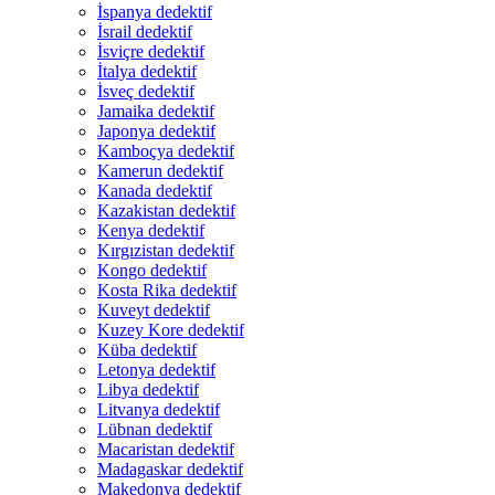
İspanya dedektif
İsrail dedektif
İsviçre dedektif
İtalya dedektif
İsveç dedektif
Jamaika dedektif
Japonya dedektif
Kamboçya dedektif
Kamerun dedektif
Kanada dedektif
Kazakistan dedektif
Kenya dedektif
Kırgızistan dedektif
Kongo dedektif
Kosta Rika dedektif
Kuveyt dedektif
Kuzey Kore dedektif
Küba dedektif
Letonya dedektif
Libya dedektif
Litvanya dedektif
Lübnan dedektif
Macaristan dedektif
Madagaskar dedektif
Makedonya dedektif