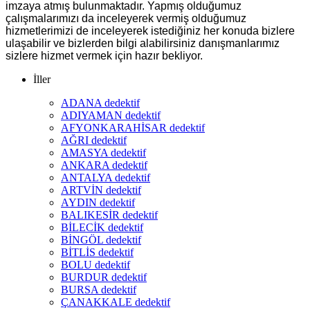
imzaya atmış bulunmaktadır. Yapmış olduğumuz
çalışmalarımızı da inceleyerek vermiş olduğumuz
hizmetlerimizi de inceleyerek istediğiniz her konuda bizlere
ulaşabilir ve bizlerden bilgi alabilirsiniz danışmanlarımız
sizlere hizmet vermek için hazır bekliyor.
İller
ADANA dedektif
ADIYAMAN dedektif
AFYONKARAHİSAR dedektif
AĞRI dedektif
AMASYA dedektif
ANKARA dedektif
ANTALYA dedektif
ARTVİN dedektif
AYDIN dedektif
BALIKESİR dedektif
BİLECİK dedektif
BİNGÖL dedektif
BİTLİS dedektif
BOLU dedektif
BURDUR dedektif
BURSA dedektif
ÇANAKKALE dedektif