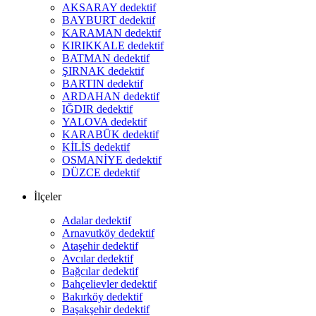
AKSARAY dedektif
BAYBURT dedektif
KARAMAN dedektif
KIRIKKALE dedektif
BATMAN dedektif
ŞIRNAK dedektif
BARTIN dedektif
ARDAHAN dedektif
IĞDIR dedektif
YALOVA dedektif
KARABÜK dedektif
KİLİS dedektif
OSMANİYE dedektif
DÜZCE dedektif
İlçeler
Adalar dedektif
Arnavutköy dedektif
Ataşehir dedektif
Avcılar dedektif
Bağcılar dedektif
Bahçelievler dedektif
Bakırköy dedektif
Başakşehir dedektif