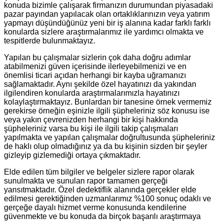
konuda bizimle çalışarak firmanızın durumundan piyasadaki
pazar payından yapılacak olan ortaklıklarınızın veya yatırım
yapmayı düşündüğünüz yeni bir iş alanına kadar farklı farklı
konularda sizlere araştırmalarımız ile yardımcı olmakta ve
tespitlerde bulunmaktayız.
Yapılan bu çalışmalar sizlerin çok daha doğru adımlar
atabilmenizi güven içerisinde ilerleyebilmenizi ve en
önemlisi ticari açıdan herhangi bir kayba uğramanızı
sağlamaktadır. Aynı şekilde özel hayatınızı da yakından
ilgilendiren konularda araştırmalarımızla hayatınızı
kolaylaştırmaktayız. Bunlardan bir tanesine örnek vermemiz
gerekirse örneğin eşinizle ilgili şüpheleriniz söz konusu ise
veya yakın çevrenizden herhangi bir kişi hakkında
şüpheleriniz varsa bu kişi ile ilgili takip çalışmaları
yapılmakta ve yapılan çalışmalar doğrultusunda şüpheleriniz
de haklı olup olmadığınız ya da bu kişinin sizden bir şeyler
gizleyip gizlemediği ortaya çıkmaktadır.
Elde edilen tüm bilgiler ve belgeler sizlere rapor olarak
sunulmakta ve sunulan rapor tamamen gerçeği
yansıtmaktadır. Özel dedektiflik alanında gerçekler elde
edilmesi gerektiğinden uzmanlarımız %100 sonuç odaklı ve
gerçeğe dayalı hizmet verme konusunda kendilerine
güvenmekte ve bu konuda da birçok başarılı araştırmaya