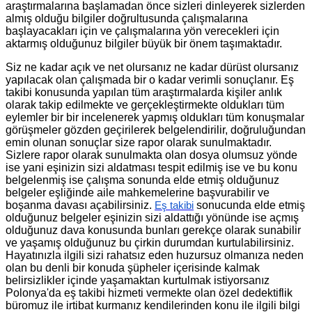
araştırmalarına başlamadan önce sizleri dinleyerek sizlerden
almış olduğu bilgiler doğrultusunda çalışmalarına
başlayacakları için ve çalışmalarına yön verecekleri için
aktarmış olduğunuz bilgiler büyük bir önem taşımaktadır.
Siz ne kadar açık ve net olursanız ne kadar dürüst olursanız
yapılacak olan çalışmada bir o kadar verimli sonuçlanır. Eş
takibi konusunda yapılan tüm araştırmalarda kişiler anlık
olarak takip edilmekte ve gerçekleştirmekte oldukları tüm
eylemler bir bir incelenerek yapmış oldukları tüm konuşmalar
görüşmeler gözden geçirilerek belgelendirilir, doğruluğundan
emin olunan sonuçlar size rapor olarak sunulmaktadır.
Sizlere rapor olarak sunulmakta olan dosya olumsuz yönde
ise yani eşinizin sizi aldatması tespit edilmiş ise ve bu konu
belgelenmiş ise çalışma sonunda elde etmiş olduğunuz
belgeler eşliğinde aile mahkemelerine başvurabilir ve
boşanma davası açabilirsiniz.
sonucunda elde etmiş
Eş takibi
olduğunuz belgeler eşinizin sizi aldattığı yönünde ise açmış
olduğunuz dava konusunda bunları gerekçe olarak sunabilir
ve yaşamış olduğunuz bu çirkin durumdan kurtulabilirsiniz.
Hayatınızla ilgili sizi rahatsız eden huzursuz olmanıza neden
olan bu denli bir konuda şüpheler içerisinde kalmak
belirsizlikler içinde yaşamaktan kurtulmak istiyorsanız
Polonya'da eş takibi hizmeti vermekte olan özel dedektiflik
büromuz ile irtibat kurmanız kendilerinden konu ile ilgili bilgi