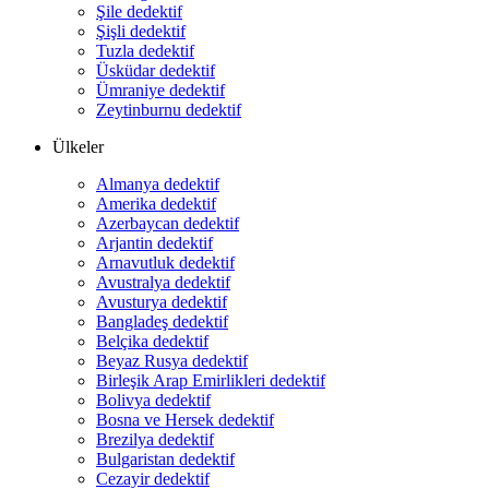
Şile dedektif
Şişli dedektif
Tuzla dedektif
Üsküdar dedektif
Ümraniye dedektif
Zeytinburnu dedektif
Ülkeler
Almanya dedektif
Amerika dedektif
Azerbaycan dedektif
Arjantin dedektif
Arnavutluk dedektif
Avustralya dedektif
Avusturya dedektif
Bangladeş dedektif
Belçika dedektif
Beyaz Rusya dedektif
Birleşik Arap Emirlikleri dedektif
Bolivya dedektif
Bosna ve Hersek dedektif
Brezilya dedektif
Bulgaristan dedektif
Cezayir dedektif