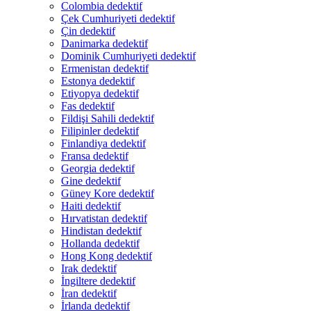
Colombia dedektif
Çek Cumhuriyeti dedektif
Çin dedektif
Danimarka dedektif
Dominik Cumhuriyeti dedektif
Ermenistan dedektif
Estonya dedektif
Etiyopya dedektif
Fas dedektif
Fildişi Sahili dedektif
Filipinler dedektif
Finlandiya dedektif
Fransa dedektif
Georgia dedektif
Gine dedektif
Güney Kore dedektif
Haiti dedektif
Hırvatistan dedektif
Hindistan dedektif
Hollanda dedektif
Hong Kong dedektif
Irak dedektif
İngiltere dedektif
İran dedektif
İrlanda dedektif