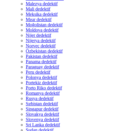
Malezya dedektif
Mali dedektif
Meksika dedektif
Mısır dedektif
Moğolistan dedektif
Moldova dedektif
Nijer dedektif
Nijerya dedektif
Norveç dedektif
Özbekistan dedektif
Pakistan dedektif
Panama dedektif
Paraguay dedektif
Peru dedektif
Polonya dedektif
Portekiz dedektif
Porto Riko dedektif
Romanya dedektif
Rusya dedektif
Sırbistan dedektif
Singapur dedektif
Slovakya dedektif
Slovenya dedektif
Sri Lanka dedektif
Sudan dedektif