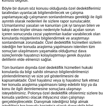
konusu değildir.
Böyle bir durum söz konusu olduğunda özel dedektiflerimiz
tarafından uyarılacak bilgilendirilecek ve çalışma
yapılamayacağı çalışmanın sonlandırılması gerektiği ile ilgili
ayrıntılı olarak nedenleri ile sizlere rapor sunulacaktır.
Uzmanlarımız yasaları ve kanunları çok iyi tanıyan bilen ve
takip eden kişiler olması nedeniyle hukuki açıdan sorun
içeren sonucunda cezai yaptırımları kadar varabilecek olan
konularda müşterilerini bilgilendirmek ve araştırmayı
sonlandırmak zorundadır. Özel dedektiflik hizmetleri sizlerin
istediğin her konuda araştırma yapılmasını istenilen tüm
sonuçları ulaşılmasını yaşamakta olduğumuz dava
süreçlerinde hayatınızı kolaylaştırmayı gerek duyulan
delillerin elde etmenizi sağlar.
Tüm bunların dışında özel dedektiflik hizmetleri hukuki
konularda da bilgi sahibi olmanızı bilgilendirilmenizi
yönlendirilmenizi ve size yol gösterilmesini de
kapsamaktadır. Özel hayatınız veya iş hayatınız fark etmez
her konuda araştırma yapılmasını talep edebilir kişi ya da
konu ile ilgili derinlemesine sonuçlara ulaşmayı
isteyebilirsiniz. Polonya özel dedektiflik ofislerimiz sizlere bu
konuda yardımcı olacak ihtiyacınız olan çalışmayı
gerçekleştirecektir. Danışmak istediğiniz bilgi almak
istediğiniz her konuda kesintisiz olarak danışabilir bilgi