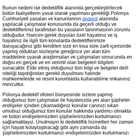
Bunun nedeni ise dedektiflik alanında gerçekleştirilecek
bütün faaliyetlerin yasal olarak yapılması gerektiği Polonya
Cumhuriyeti yasaları ve kanunlarının
alanında
dedektif
yapılacak çalışmalar konusunda da geçerli olduğu ve
dedektiflerimiz tarafından bu yasaların tanınmasının zorunlu
olduğudur. Haricen gerek duyulan özel hayatınız ve iş
hayatınız ile ilgili tüm konularda dedektiflerimize
danışacağınız gibi kendileri size en kısa süre zarfı içerisinde
yapmış oldukları sözleşme gereğince yer alan tüm
maddelere uyarak araştırmaları ve çalışmaları sonucunda en
doğru en gerçek ve en verimli olan belgeleri bilgileri
sunacaktır. Elde etmiş olduğunuz tüm bilgi ve belgeler delil
niteliği taşıdığından gerekli duyulması halinde
mahkemelerde ve resmi kurumlarda kullanabilme imkanınız
mevcuttur.
Polonya dedektif ofisleri bünyesinde sizlere yapmış
olduğumuz tüm çalışmalar ile hayatınızda yer alan şüpheler
endişeler içinden çıkamadığınız konular canınızı sıkan
umutsuz olduğumuz tüm konular hakkında yardımcı olmakta
ve bütün endişelerinizden şüphelerinizden kurtulmanızı
sağlamaktayız. Unutmayın ki dedektiflik hizmetleri her zaman
için hayatı kolaylaştıracağı gibi aynı zamanda da
şüphelerinizden kurtulmanızı endişelerinizden kurtulmanızı