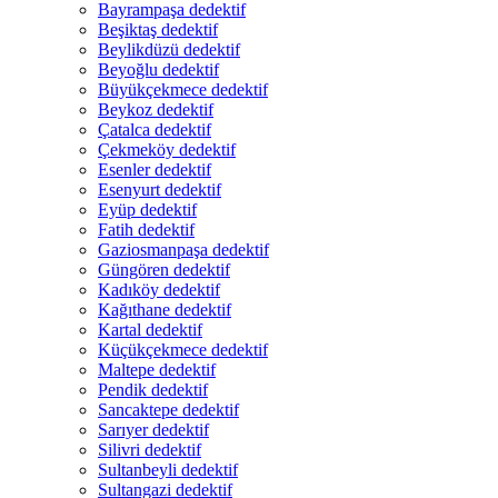
Bayrampaşa dedektif
Beşiktaş dedektif
Beylikdüzü dedektif
Beyoğlu dedektif
Büyükçekmece dedektif
Beykoz dedektif
Çatalca dedektif
Çekmeköy dedektif
Esenler dedektif
Esenyurt dedektif
Eyüp dedektif
Fatih dedektif
Gaziosmanpaşa dedektif
Güngören dedektif
Kadıköy dedektif
Kağıthane dedektif
Kartal dedektif
Küçükçekmece dedektif
Maltepe dedektif
Pendik dedektif
Sancaktepe dedektif
Sarıyer dedektif
Silivri dedektif
Sultanbeyli dedektif
Sultangazi dedektif