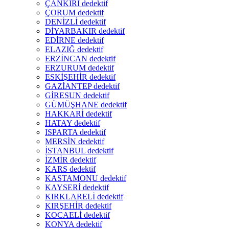
ÇANKIRI dedektif
ÇORUM dedektif
DENİZLİ dedektif
DİYARBAKIR dedektif
EDİRNE dedektif
ELAZIĞ dedektif
ERZİNCAN dedektif
ERZURUM dedektif
ESKİŞEHİR dedektif
GAZİANTEP dedektif
GİRESUN dedektif
GÜMÜŞHANE dedektif
HAKKARİ dedektif
HATAY dedektif
ISPARTA dedektif
MERSİN dedektif
İSTANBUL dedektif
İZMİR dedektif
KARS dedektif
KASTAMONU dedektif
KAYSERİ dedektif
KIRKLARELİ dedektif
KIRŞEHİR dedektif
KOCAELİ dedektif
KONYA dedektif