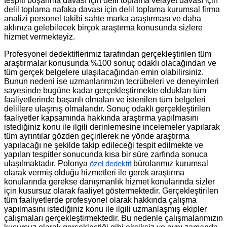
tespiti boşanma davası için delil toplama velayet davası için
delil toplama nafaka davası için delil toplama kurumsal firma
analizi personel takibi sahte marka araştırması ve daha
aklınıza gelebilecek birçok araştırma konusunda sizlere
hizmet vermekteyiz.
Profesyonel dedektiflerimiz tarafından gerçekleştirilen tüm
araştırmalar konusunda %100 sonuç odaklı olacağından ve
tüm gerçek belgelere ulaşılacağından emin olabilirsiniz.
Bunun nedeni ise uzmanlarımızın tecrübeleri ve deneyimleri
sayesinde bugüne kadar gerçekleştirmekte oldukları tüm
faaliyetlerinde başarılı olmaları ve istenilen tüm belgeleri
delillere ulaşmış olmalarıdır. Sonuç odaklı gerçekleştirilen
faaliyetler kapsamında hakkında araştırma yapılmasını
istediğiniz konu ile ilgili derinlemesine incelemeler yapılarak
tüm ayrıntılar gözden geçirilerek ne yönde araştırma
yapılacağı ne şekilde takip edileceği tespit edilmekte ve
yapılan tespitler sonucunda kısa bir süre zarfında sonuca
ulaşılmaktadır. Polonya
bürolarımız kurumsal
özel dedektif
olarak vermiş olduğu hizmetleri ile gerek araştırma
konularında gerekse danışmanlık hizmet konularında sizler
için kusursuz olarak faaliyet göstermektedir. Gerçekleştirilen
tüm faaliyetlerde profesyonel olarak hakkında çalışma
yapılmasını istediğiniz konu ile ilgili uzmanlaşmış ekipler
çalışmaları gerçekleştirmektedir. Bu nedenle çalışmalarımızın