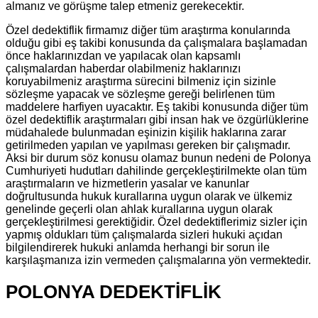
almanız ve görüşme talep etmeniz gerekecektir.
Özel dedektiflik firmamız diğer tüm araştırma konularında
olduğu gibi eş takibi konusunda da çalışmalara başlamadan
önce haklarınızdan ve yapılacak olan kapsamlı
çalışmalardan haberdar olabilmeniz haklarınızı
koruyabilmeniz araştırma sürecini bilmeniz için sizinle
sözleşme yapacak ve sözleşme gereği belirlenen tüm
maddelere harfiyen uyacaktır. Eş takibi konusunda diğer tüm
özel dedektiflik araştırmaları gibi insan hak ve özgürlüklerine
müdahalede bulunmadan eşinizin kişilik haklarına zarar
getirilmeden yapılan ve yapılması gereken bir çalışmadır.
Aksi bir durum söz konusu olamaz bunun nedeni de Polonya
Cumhuriyeti hudutları dahilinde gerçekleştirilmekte olan tüm
araştırmaların ve hizmetlerin yasalar ve kanunlar
doğrultusunda hukuk kurallarına uygun olarak ve ülkemiz
genelinde geçerli olan ahlak kurallarına uygun olarak
gerçekleştirilmesi gerektiğidir. Özel dedektiflerimiz sizler için
yapmış oldukları tüm çalışmalarda sizleri hukuki açıdan
bilgilendirerek hukuki anlamda herhangi bir sorun ile
karşılaşmanıza izin vermeden çalışmalarına yön vermektedir.
POLONYA DEDEKTİFLİK