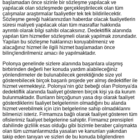
başlamadan önce sizinle bir sözleşme yapılacak ve
yapılacak olan sözleşmede gerçekleştirilecek olan tüm
çalışmalar araştırmalar faaliyetler tek tek bildirilecektir.
Sözleşme gereği haklarınızdan haberdar olacak faaliyetlerin
süresi maliyeti yapılacak olan tüm masraflar hakkında
ayrıntılı olarak bilgi sahibi olacaksınız. Dedektiflik alanında
yapılan tüm hizmetler sözleşmeli olarak yapılmak zorundadır.
Yapılan bu sözleşme haklarınızı koruyabilmeniz ve
alacağınız hizmet ile ilgili hizmet başlamadan önce
bilinçlendirilmeniz amacı ile yapılmaktadır.
Polonya genelinde sizlere alanında başarılara ulaşmış
birbirinden değerli her konuda yardım alabileceğiniz
yönlendirmeler de bulunabilecek gerektiğinde size yol
gösterebilecek birçok başarılı projede yer almış dedektifler ile
hizmet vermekteyiz. Polonya’nin göz bebeği olan Polonya'da
dedektiflik alanında faaliyet gösteren birçok kişi ya da kurum
bulunmaktadır. Bunların birçoğunun yasa dışı olarak faaliyet
gösterdiklerini faaliyet belgelerinin olmadığını bu alanda
hizmet verebilmek için izin belgelerine sahip olmadıklarını
bilmenizi isteriz. Firmamıza bağlı olarak faaliyet gösteren tüm
ofislerimiz faaliyet belgelerine sahiptir. Firmamız prensipleri
dahilinde gizlilik esas olduğu gibi bizimle beraber çalışmakta
olan tüm uzmanlarımızda yasaları ve kanunları yakından
takip eden tanıyan ve sizleri de bu konuda bilgilendiren