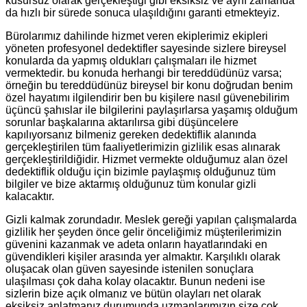
kusursuz olarak gerçekleştiği gibi eksiksiz ve aynı zamanda
da hızlı bir sürede sonuca ulaşıldığını garanti etmekteyiz.
Bürolarımız dahilinde hizmet veren ekiplerimiz ekipleri
yöneten profesyonel dedektifler sayesinde sizlere bireysel
konularda da yapmış oldukları çalışmaları ile hizmet
vermektedir. bu konuda herhangi bir tereddüdünüz varsa;
örneğin bu tereddüdünüz bireysel bir konu doğrudan benim
özel hayatımı ilgilendirir ben bu kişilere nasıl güvenebilirim
üçüncü şahıslar ile bilgilerini paylaşırlarsa yaşamış olduğum
sorunlar başkalarına aktarılırsa gibi düşüncelere
kapılıyorsanız bilmeniz gereken dedektiflik alanında
gerçekleştirilen tüm faaliyetlerimizin gizlilik esas alınarak
gerçekleştirildiğidir. Hizmet vermekte olduğumuz alan özel
dedektiflik olduğu için bizimle paylaşmış olduğunuz tüm
bilgiler ve bize aktarmış olduğunuz tüm konular gizli
kalacaktır.
Gizli kalmak zorundadır. Meslek gereği yapılan çalışmalarda
gizlilik her şeyden önce gelir önceliğimiz müşterilerimizin
güvenini kazanmak ve adeta onların hayatlarındaki en
güvendikleri kişiler arasında yer almaktır. Karşılıklı olarak
oluşacak olan güven sayesinde istenilen sonuçlara
ulaşılması çok daha kolay olacaktır. Bunun nedeni ise
sizlerin bize açık olmanız ve bütün olayları net olarak
eksiksiz anlatmanız durumunda uzmanlarımızın size çok