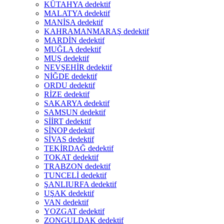
KÜTAHYA dedektif
MALATYA dedektif
MANİSA dedektif
KAHRAMANMARAŞ dedektif
MARDİN dedektif
MUĞLA dedektif
MUŞ dedektif
NEVŞEHİR dedektif
NİĞDE dedektif
ORDU dedektif
RİZE dedektif
SAKARYA dedektif
SAMSUN dedektif
SİİRT dedektif
SİNOP dedektif
SİVAS dedektif
TEKİRDAĞ dedektif
TOKAT dedektif
TRABZON dedektif
TUNCELİ dedektif
ŞANLIURFA dedektif
UŞAK dedektif
VAN dedektif
YOZGAT dedektif
ZONGULDAK dedektif