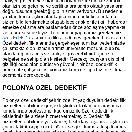
faaliyet göstermekte olan uzmanlarımız ile birlikte zorunlu
olan izin belgelerine ve sertifikalara sahip olarak yasaların
doğrultusunda gerektiği gibi hizmet veriyoruz. Bu nedenle
yapılan tüm araştırmalar kapsamında hukuki konularda
sizleri bilgilendirmekte oluşabilecek riskler ile ilgili haberdar
etmekte çalışmalara başlamadan önce sözleşme yapmakta
ve fatura kesmekteyiz. Tüm bunlar yapmamız gereken ve
alanında dikkat edilmesi gereken hususlardır.
özel dedektiflik
Özel dedektiflik alanında gerçekleşen tüm faaliyetlerimizde
çalışmakta olan uzmanlarımız üniversite mezunu olup bu
alanda eğitim almış ve faaliyet gösterebilmek için izin
belgelerine sahip olan kişilerdir. Gerçekçi çalışkan disiplinli
gizliliği esas alan dürüst ve güvenilir bir özel dedektiflik
bürosu ile çalışmak istiyorsanız konu ile ilgili bizimle irtibata
geçmeniz gerekecektir.
POLONYA ÖZEL DEDEKTİF
Polonya özel dedektif şehrinizde ihtiyaç duyulan dedektiflik
hizmetleri dahilinde gerçekleştirilecek olan tüm araştırma
konularında profesyonel kadromuz ile özel dedektiflik
ofislerimiz ile sizlere hizmet vermekteyiz. Dedektiflik
hizmetleri dahilinde yer alan eş takibi kayıp şahıs araştırması
çocuk takibi kayıp çocuk böcek ve gizli kamera tespiti adres