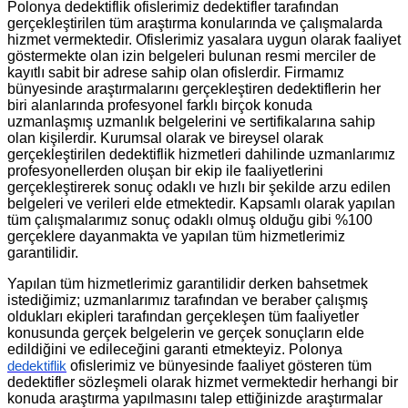
Polonya dedektiflik ofislerimiz dedektifler tarafından
gerçekleştirilen tüm araştırma konularında ve çalışmalarda
hizmet vermektedir. Ofislerimiz yasalara uygun olarak faaliyet
göstermekte olan izin belgeleri bulunan resmi merciler de
kayıtlı sabit bir adrese sahip olan ofislerdir. Firmamız
bünyesinde araştırmalarını gerçekleştiren dedektiflerin her
biri alanlarında profesyonel farklı birçok konuda
uzmanlaşmış uzmanlık belgelerini ve sertifikalarına sahip
olan kişilerdir. Kurumsal olarak ve bireysel olarak
gerçekleştirilen dedektiflik hizmetleri dahilinde uzmanlarımız
profesyonellerden oluşan bir ekip ile faaliyetlerini
gerçekleştirerek sonuç odaklı ve hızlı bir şekilde arzu edilen
belgeleri ve verileri elde etmektedir. Kapsamlı olarak yapılan
tüm çalışmalarımız sonuç odaklı olmuş olduğu gibi %100
gerçeklere dayanmakta ve yapılan tüm hizmetlerimiz
garantilidir.
Yapılan tüm hizmetlerimiz garantilidir derken bahsetmek
istediğimiz; uzmanlarımız tarafından ve beraber çalışmış
oldukları ekipleri tarafından gerçekleşen tüm faaliyetler
konusunda gerçek belgelerin ve gerçek sonuçların elde
edildiğini ve edileceğini garanti etmekteyiz. Polonya
ofislerimiz ve bünyesinde faaliyet gösteren tüm
dedektiflik
dedektifler sözleşmeli olarak hizmet vermektedir herhangi bir
konuda araştırma yapılmasını talep ettiğinizde araştırmalar