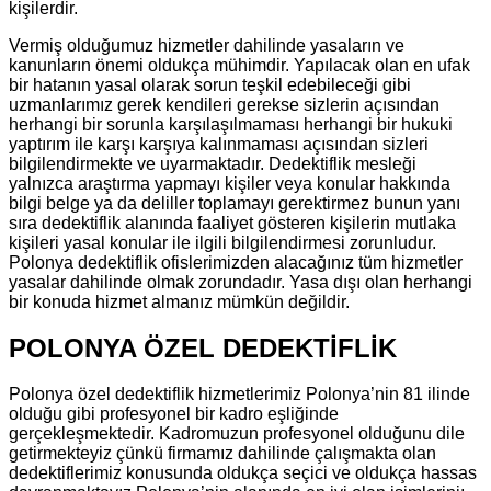
kişilerdir.
Vermiş olduğumuz hizmetler dahilinde yasaların ve
kanunların önemi oldukça mühimdir. Yapılacak olan en ufak
bir hatanın yasal olarak sorun teşkil edebileceği gibi
uzmanlarımız gerek kendileri gerekse sizlerin açısından
herhangi bir sorunla karşılaşılmaması herhangi bir hukuki
yaptırım ile karşı karşıya kalınmaması açısından sizleri
bilgilendirmekte ve uyarmaktadır. Dedektiflik mesleği
yalnızca araştırma yapmayı kişiler veya konular hakkında
bilgi belge ya da deliller toplamayı gerektirmez bunun yanı
sıra dedektiflik alanında faaliyet gösteren kişilerin mutlaka
kişileri yasal konular ile ilgili bilgilendirmesi zorunludur.
Polonya dedektiflik ofislerimizden alacağınız tüm hizmetler
yasalar dahilinde olmak zorundadır. Yasa dışı olan herhangi
bir konuda hizmet almanız mümkün değildir.
POLONYA ÖZEL DEDEKTİFLİK
Polonya özel dedektiflik hizmetlerimiz Polonya’nin 81 ilinde
olduğu gibi profesyonel bir kadro eşliğinde
gerçekleşmektedir. Kadromuzun profesyonel olduğunu dile
getirmekteyiz çünkü firmamız dahilinde çalışmakta olan
dedektiflerimiz konusunda oldukça seçici ve oldukça hassas