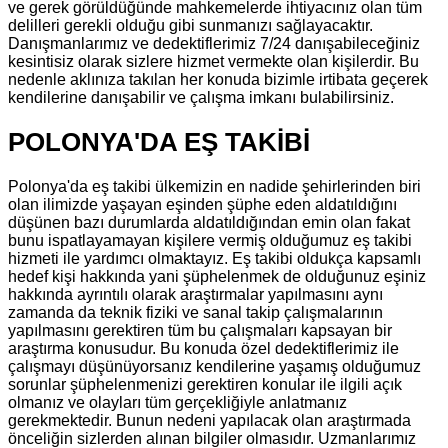
ve gerek görüldüğünde mahkemelerde ihtiyacınız olan tüm
delilleri gerekli olduğu gibi sunmanızı sağlayacaktır.
Danışmanlarımız ve dedektiflerimiz 7/24 danışabileceğiniz
kesintisiz olarak sizlere hizmet vermekte olan kişilerdir. Bu
nedenle aklınıza takılan her konuda bizimle irtibata geçerek
kendilerine danışabilir ve çalışma imkanı bulabilirsiniz.
POLONYA'DA EŞ TAKİBİ
Polonya'da eş takibi ülkemizin en nadide şehirlerinden biri
olan ilimizde yaşayan eşinden şüphe eden aldatıldığını
düşünen bazı durumlarda aldatıldığından emin olan fakat
bunu ispatlayamayan kişilere vermiş olduğumuz eş takibi
hizmeti ile yardımcı olmaktayız. Eş takibi oldukça kapsamlı
hedef kişi hakkında yani şüphelenmek de olduğunuz eşiniz
hakkında ayrıntılı olarak araştırmalar yapılmasını aynı
zamanda da teknik fiziki ve sanal takip çalışmalarının
yapılmasını gerektiren tüm bu çalışmaları kapsayan bir
araştırma konusudur. Bu konuda özel dedektiflerimiz ile
çalışmayı düşünüyorsanız kendilerine yaşamış olduğumuz
sorunlar şüphelenmenizi gerektiren konular ile ilgili açık
olmanız ve olayları tüm gerçekliğiyle anlatmanız
gerekmektedir. Bunun nedeni yapılacak olan araştırmada
önceliğin sizlerden alınan bilgiler olmasıdır. Uzmanlarımız