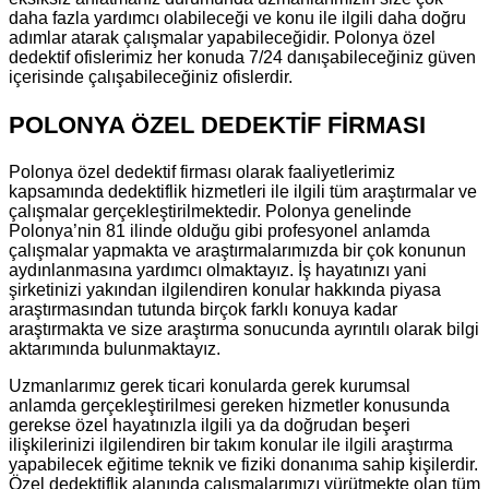
daha fazla yardımcı olabileceği ve konu ile ilgili daha doğru
adımlar atarak çalışmalar yapabileceğidir. Polonya özel
dedektif ofislerimiz her konuda 7/24 danışabileceğiniz güven
içerisinde çalışabileceğiniz ofislerdir.
POLONYA ÖZEL DEDEKTİF FİRMASI
Polonya özel dedektif firması olarak faaliyetlerimiz
kapsamında dedektiflik hizmetleri ile ilgili tüm araştırmalar ve
çalışmalar gerçekleştirilmektedir. Polonya genelinde
Polonya’nin 81 ilinde olduğu gibi profesyonel anlamda
çalışmalar yapmakta ve araştırmalarımızda bir çok konunun
aydınlanmasına yardımcı olmaktayız. İş hayatınızı yani
şirketinizi yakından ilgilendiren konular hakkında piyasa
araştırmasından tutunda birçok farklı konuya kadar
araştırmakta ve size araştırma sonucunda ayrıntılı olarak bilgi
aktarımında bulunmaktayız.
Uzmanlarımız gerek ticari konularda gerek kurumsal
anlamda gerçekleştirilmesi gereken hizmetler konusunda
gerekse özel hayatınızla ilgili ya da doğrudan beşeri
ilişkilerinizi ilgilendiren bir takım konular ile ilgili araştırma
yapabilecek eğitime teknik ve fiziki donanıma sahip kişilerdir.
Özel dedektiflik alanında çalışmalarımızı yürütmekte olan tüm