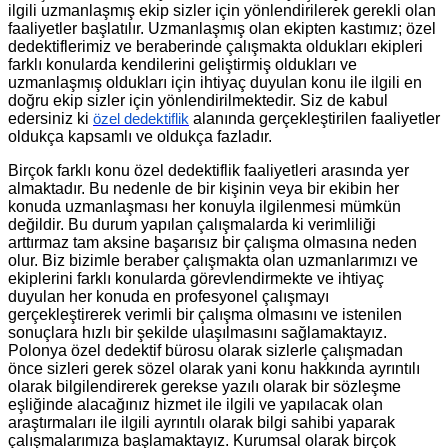
ilgili uzmanlaşmış ekip sizler için yönlendirilerek gerekli olan
faaliyetler başlatılır. Uzmanlaşmış olan ekipten kastımız; özel
dedektiflerimiz ve beraberinde çalışmakta oldukları ekipleri
farklı konularda kendilerini geliştirmiş oldukları ve
uzmanlaşmış oldukları için ihtiyaç duyulan konu ile ilgili en
doğru ekip sizler için yönlendirilmektedir. Siz de kabul
edersiniz ki
alanında gerçekleştirilen faaliyetler
özel dedektiflik
oldukça kapsamlı ve oldukça fazladır.
Birçok farklı konu özel dedektiflik faaliyetleri arasında yer
almaktadır. Bu nedenle de bir kişinin veya bir ekibin her
konuda uzmanlaşması her konuyla ilgilenmesi mümkün
değildir. Bu durum yapılan çalışmalarda ki verimliliği
arttırmaz tam aksine başarısız bir çalışma olmasına neden
olur. Biz bizimle beraber çalışmakta olan uzmanlarımızı ve
ekiplerini farklı konularda görevlendirmekte ve ihtiyaç
duyulan her konuda en profesyonel çalışmayı
gerçekleştirerek verimli bir çalışma olmasını ve istenilen
sonuçlara hızlı bir şekilde ulaşılmasını sağlamaktayız.
Polonya özel dedektif bürosu olarak sizlerle çalışmadan
önce sizleri gerek sözel olarak yani konu hakkında ayrıntılı
olarak bilgilendirerek gerekse yazılı olarak bir sözleşme
eşliğinde alacağınız hizmet ile ilgili ve yapılacak olan
araştırmaları ile ilgili ayrıntılı olarak bilgi sahibi yaparak
çalışmalarımıza başlamaktayız. Kurumsal olarak birçok