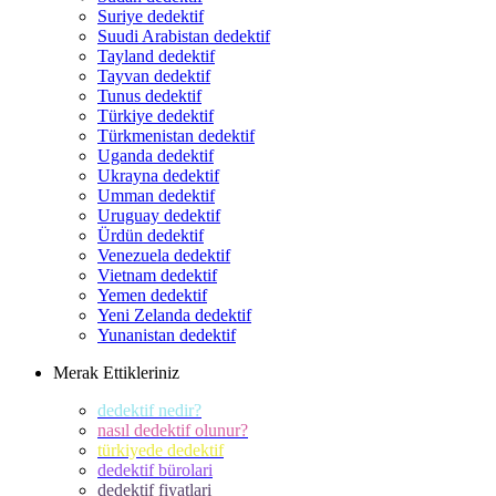
Suriye dedektif
Suudi Arabistan dedektif
Tayland dedektif
Tayvan dedektif
Tunus dedektif
Türkiye dedektif
Türkmenistan dedektif
Uganda dedektif
Ukrayna dedektif
Umman dedektif
Uruguay dedektif
Ürdün dedektif
Venezuela dedektif
Vietnam dedektif
Yemen dedektif
Yeni Zelanda dedektif
Yunanistan dedektif
Merak Ettikleriniz
dedektif nedir?
nasıl dedektif olunur?
türkiyede dedektif
dedektif bürolari
dedektif fiyatlari