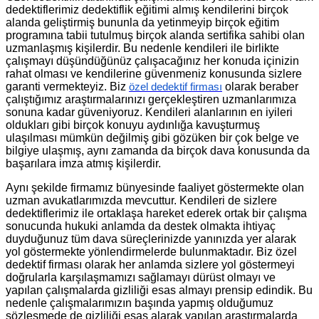
dedektiflerimiz dedektiflik eğitimi almış kendilerini birçok
alanda geliştirmiş bununla da yetinmeyip birçok eğitim
programına tabii tutulmuş birçok alanda sertifika sahibi olan
uzmanlaşmış kişilerdir. Bu nedenle kendileri ile birlikte
çalışmayı düşündüğünüz çalışacağınız her konuda içinizin
rahat olması ve kendilerine güvenmeniz konusunda sizlere
garanti vermekteyiz. Biz
olarak beraber
özel dedektif firması
çalıştığımız araştırmalarınızı gerçekleştiren uzmanlarımıza
sonuna kadar güveniyoruz. Kendileri alanlarının en iyileri
oldukları gibi birçok konuyu aydınlığa kavuşturmuş
ulaşılması mümkün değilmiş gibi gözüken bir çok belge ve
bilgiye ulaşmış, aynı zamanda da birçok dava konusunda da
başarılara imza atmış kişilerdir.
Aynı şekilde firmamız bünyesinde faaliyet göstermekte olan
uzman avukatlarımızda mevcuttur. Kendileri de sizlere
dedektiflerimiz ile ortaklaşa hareket ederek ortak bir çalışma
sonucunda hukuki anlamda da destek olmakta ihtiyaç
duyduğunuz tüm dava süreçlerinizde yanınızda yer alarak
yol göstermekte yönlendirmelerde bulunmaktadır. Biz özel
dedektif firması olarak her anlamda sizlere yol göstermeyi
doğrularla karşılaşmamızı sağlamayı dürüst olmayı ve
yapılan çalışmalarda gizliliği esas almayı prensip edindik. Bu
nedenle çalışmalarımızın başında yapmış olduğumuz
sözleşmede de gizliliği esas alarak yapılan araştırmalarda