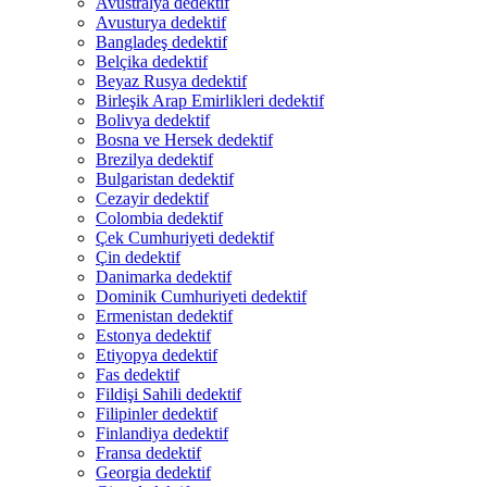
Avustralya dedektif
Avusturya dedektif
Bangladeş dedektif
Belçika dedektif
Beyaz Rusya dedektif
Birleşik Arap Emirlikleri dedektif
Bolivya dedektif
Bosna ve Hersek dedektif
Brezilya dedektif
Bulgaristan dedektif
Cezayir dedektif
Colombia dedektif
Çek Cumhuriyeti dedektif
Çin dedektif
Danimarka dedektif
Dominik Cumhuriyeti dedektif
Ermenistan dedektif
Estonya dedektif
Etiyopya dedektif
Fas dedektif
Fildişi Sahili dedektif
Filipinler dedektif
Finlandiya dedektif
Fransa dedektif
Georgia dedektif