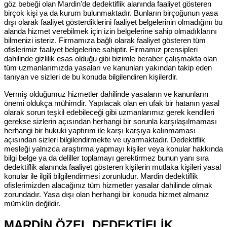
göz bebeği olan Mardin'de dedektiflik alanında faaliyet gösteren
birçok kişi ya da kurum bulunmaktadır. Bunların birçoğunun yasa
dışı olarak faaliyet gösterdiklerini faaliyet belgelerinin olmadığını bu
alanda hizmet verebilmek için izin belgelerine sahip olmadıklarını
bilmenizi isteriz. Firmamıza bağlı olarak faaliyet gösteren tüm
ofislerimiz faaliyet belgelerine sahiptir. Firmamız prensipleri
dahilinde gizlilik esas olduğu gibi bizimle beraber çalışmakta olan
tüm uzmanlarımızda yasaları ve kanunları yakından takip eden
tanıyan ve sizleri de bu konuda bilgilendiren kişilerdir.
Vermiş olduğumuz hizmetler dahilinde yasaların ve kanunların
önemi oldukça mühimdir. Yapılacak olan en ufak bir hatanın yasal
olarak sorun teşkil edebileceği gibi uzmanlarımız gerek kendileri
gerekse sizlerin açısından herhangi bir sorunla karşılaşılmaması
herhangi bir hukuki yaptırım ile karşı karşıya kalınmaması
açısından sizleri bilgilendirmekte ve uyarmaktadır. Dedektiflik
mesleği yalnızca araştırma yapmayı kişiler veya konular hakkında
bilgi belge ya da deliller toplamayı gerektirmez bunun yanı sıra
dedektiflik alanında faaliyet gösteren kişilerin mutlaka kişileri yasal
konular ile ilgili bilgilendirmesi zorunludur. Mardin dedektiflik
ofislerimizden alacağınız tüm hizmetler yasalar dahilinde olmak
zorundadır. Yasa dışı olan herhangi bir konuda hizmet almanız
mümkün değildir.
MARDİN ÖZEL DEDEKTİFLİK