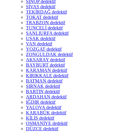
SİNOP dedektif
SİVAS dedektif
TEKİRDAĞ dedektif
TOKAT dedektif
TRABZON dedektif
TUNCELİ dedektif
ŞANLIURFA dedektif
UŞAK dedektif
VAN dedektif
YOZGAT dedektif
ZONGULDAK dedektif
AKSARAY dedektif
BAYBURT dedektif
KARAMAN dedektif
KIRIKKALE dedektif
BATMAN dedektif
ŞIRNAK dedektif
BARTIN dedektif
ARDAHAN dedektif
IĞDIR dedektif
YALOVA dedektif
KARABÜK dedektif
KİLİS dedektif
OSMANİYE dedektif
DÜZCE dedektif