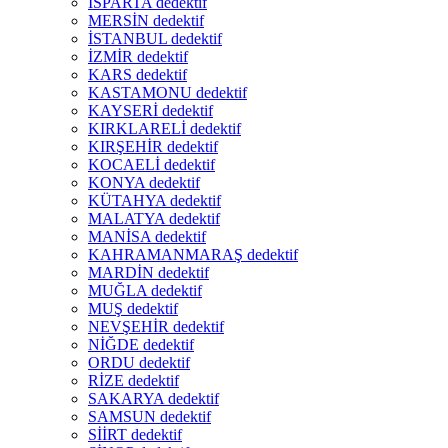
ISPARTA dedektif
MERSİN dedektif
İSTANBUL dedektif
İZMİR dedektif
KARS dedektif
KASTAMONU dedektif
KAYSERİ dedektif
KIRKLARELİ dedektif
KIRŞEHİR dedektif
KOCAELİ dedektif
KONYA dedektif
KÜTAHYA dedektif
MALATYA dedektif
MANİSA dedektif
KAHRAMANMARAŞ dedektif
MARDİN dedektif
MUĞLA dedektif
MUŞ dedektif
NEVŞEHİR dedektif
NİĞDE dedektif
ORDU dedektif
RİZE dedektif
SAKARYA dedektif
SAMSUN dedektif
SİİRT dedektif