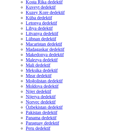
Kosta Rika dedektif
Kuveyt dedektif
Kuzey Kore dedektif
Küba dedektif
Letonya dedektif
Libya dedektif
Litvanya dedektif
Lübnan dedektif
Macaristan dedektif
Madagaskar dedektif
Makedonya dedektif
Malezya dedektif
Mali dedektif
Meksika dedektif
Mısır dedektif
Moğolistan dedektif
Moldova dedektif
Nijer dedektif
Nijerya dedektif
Norveç dedektif
Özbekistan dedektif
Pakistan dedektif
Panama dedektif
Paraguay dedektif
Peru dedektif