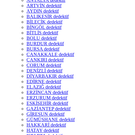
ANTALYA dedektif
ARTVİN dedektif
AYDIN dedektif
BALIKESİR dedektif
BİLECİK dedektif
BİNGÖL dedektif
BİTLİS dedektif
BOLU dedektif
BURDUR dedektif
BURSA dedektif
ÇANAKKALE dedektif
ÇANKIRI dedektif
ÇORUM dedektif
DENİZLİ dedektif
DİYARBAKIR dedektif
EDİRNE dedektif
ELAZIĞ dedektif
ERZİNCAN dedektif
ERZURUM dedektif
ESKİŞEHİR dedektif
GAZİANTEP dedektif
GİRESUN dedektif
GÜMÜŞHANE dedektif
HAKKARİ dedektif
HATAY dedektif