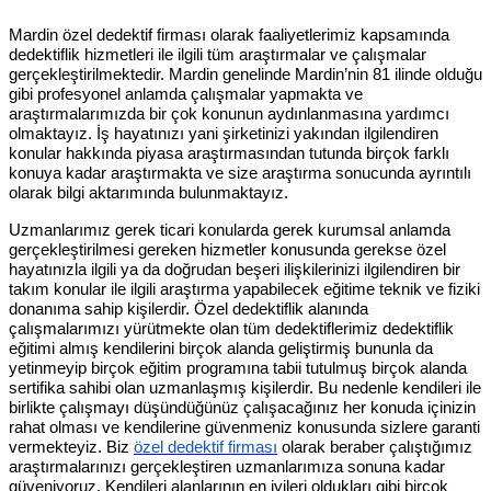
Mardin özel dedektif firması olarak faaliyetlerimiz kapsamında
dedektiflik hizmetleri ile ilgili tüm araştırmalar ve çalışmalar
gerçekleştirilmektedir. Mardin genelinde Mardin’nin 81 ilinde olduğu
gibi profesyonel anlamda çalışmalar yapmakta ve
araştırmalarımızda bir çok konunun aydınlanmasına yardımcı
olmaktayız. İş hayatınızı yani şirketinizi yakından ilgilendiren
konular hakkında piyasa araştırmasından tutunda birçok farklı
konuya kadar araştırmakta ve size araştırma sonucunda ayrıntılı
olarak bilgi aktarımında bulunmaktayız.
Uzmanlarımız gerek ticari konularda gerek kurumsal anlamda
gerçekleştirilmesi gereken hizmetler konusunda gerekse özel
hayatınızla ilgili ya da doğrudan beşeri ilişkilerinizi ilgilendiren bir
takım konular ile ilgili araştırma yapabilecek eğitime teknik ve fiziki
donanıma sahip kişilerdir. Özel dedektiflik alanında
çalışmalarımızı yürütmekte olan tüm dedektiflerimiz dedektiflik
eğitimi almış kendilerini birçok alanda geliştirmiş bununla da
yetinmeyip birçok eğitim programına tabii tutulmuş birçok alanda
sertifika sahibi olan uzmanlaşmış kişilerdir. Bu nedenle kendileri ile
birlikte çalışmayı düşündüğünüz çalışacağınız her konuda içinizin
rahat olması ve kendilerine güvenmeniz konusunda sizlere garanti
vermekteyiz. Biz
özel dedektif firması
olarak beraber çalıştığımız
araştırmalarınızı gerçekleştiren uzmanlarımıza sonuna kadar
güveniyoruz. Kendileri alanlarının en iyileri oldukları gibi birçok