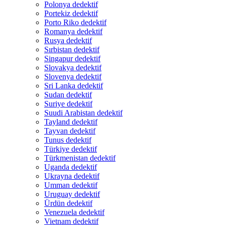
Polonya dedektif
Portekiz dedektif
Porto Riko dedektif
Romanya dedektif
Rusya dedektif
Sırbistan dedektif
Singapur dedektif
Slovakya dedektif
Slovenya dedektif
Sri Lanka dedektif
Sudan dedektif
Suriye dedektif
Suudi Arabistan dedektif
Tayland dedektif
Tayvan dedektif
Tunus dedektif
Türkiye dedektif
Türkmenistan dedektif
Uganda dedektif
Ukrayna dedektif
Umman dedektif
Uruguay dedektif
Ürdün dedektif
Venezuela dedektif
Vietnam dedektif