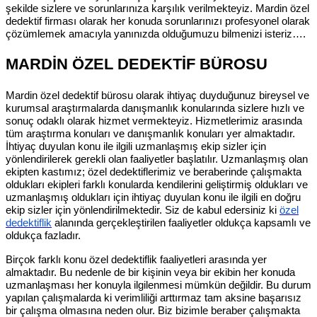
şekilde sizlere ve sorunlarınıza karşılık verilmekteyiz. Mardin özel
dedektif firması olarak her konuda sorunlarınızı profesyonel olarak
çözümlemek amacıyla yanınızda olduğumuzu bilmenizi isteriz….
MARDİN ÖZEL DEDEKTİF BÜROSU
Mardin özel dedektif bürosu olarak ihtiyaç duyduğunuz bireysel ve
kurumsal araştırmalarda danışmanlık konularında sizlere hızlı ve
sonuç odaklı olarak hizmet vermekteyiz. Hizmetlerimiz arasında
tüm araştırma konuları ve danışmanlık konuları yer almaktadır.
İhtiyaç duyulan konu ile ilgili uzmanlaşmış ekip sizler için
yönlendirilerek gerekli olan faaliyetler başlatılır. Uzmanlaşmış olan
ekipten kastımız; özel dedektiflerimiz ve beraberinde çalışmakta
oldukları ekipleri farklı konularda kendilerini geliştirmiş oldukları ve
uzmanlaşmış oldukları için ihtiyaç duyulan konu ile ilgili en doğru
ekip sizler için yönlendirilmektedir. Siz de kabul edersiniz ki
özel
dedektiflik
alanında gerçekleştirilen faaliyetler oldukça kapsamlı ve
oldukça fazladır.
Birçok farklı konu özel dedektiflik faaliyetleri arasında yer
almaktadır. Bu nedenle de bir kişinin veya bir ekibin her konuda
uzmanlaşması her konuyla ilgilenmesi mümkün değildir. Bu durum
yapılan çalışmalarda ki verimliliği arttırmaz tam aksine başarısız
bir çalışma olmasına neden olur. Biz bizimle beraber çalışmakta