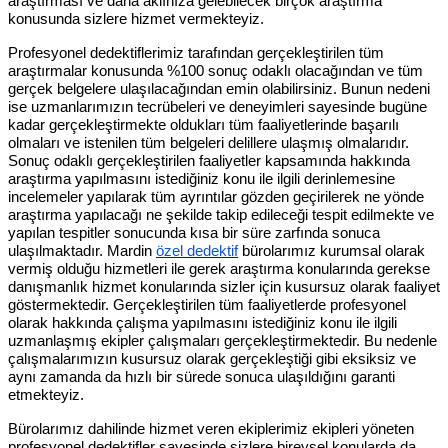
araştırması ve daha aklınıza gelebilecek birçok araştırma
konusunda sizlere hizmet vermekteyiz.
Profesyonel dedektiflerimiz tarafından gerçekleştirilen tüm
araştırmalar konusunda %100 sonuç odaklı olacağından ve tüm
gerçek belgelere ulaşılacağından emin olabilirsiniz. Bunun nedeni
ise uzmanlarımızın tecrübeleri ve deneyimleri sayesinde bugüne
kadar gerçekleştirmekte oldukları tüm faaliyetlerinde başarılı
olmaları ve istenilen tüm belgeleri delillere ulaşmış olmalarıdır.
Sonuç odaklı gerçekleştirilen faaliyetler kapsamında hakkında
araştırma yapılmasını istediğiniz konu ile ilgili derinlemesine
incelemeler yapılarak tüm ayrıntılar gözden geçirilerek ne yönde
araştırma yapılacağı ne şekilde takip edileceği tespit edilmekte ve
yapılan tespitler sonucunda kısa bir süre zarfında sonuca
ulaşılmaktadır. Mardin
özel dedektif
bürolarımız kurumsal olarak
vermiş olduğu hizmetleri ile gerek araştırma konularında gerekse
danışmanlık hizmet konularında sizler için kusursuz olarak faaliyet
göstermektedir. Gerçekleştirilen tüm faaliyetlerde profesyonel
olarak hakkında çalışma yapılmasını istediğiniz konu ile ilgili
uzmanlaşmış ekipler çalışmaları gerçekleştirmektedir. Bu nedenle
çalışmalarımızın kusursuz olarak gerçekleştiği gibi eksiksiz ve
aynı zamanda da hızlı bir sürede sonuca ulaşıldığını garanti
etmekteyiz.
Bürolarımız dahilinde hizmet veren ekiplerimiz ekipleri yöneten
profesyonel dedektifler sayesinde sizlere bireysel konularda da