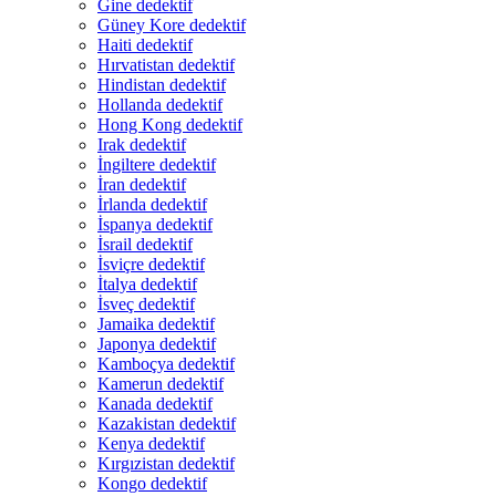
Gine dedektif
Güney Kore dedektif
Haiti dedektif
Hırvatistan dedektif
Hindistan dedektif
Hollanda dedektif
Hong Kong dedektif
Irak dedektif
İngiltere dedektif
İran dedektif
İrlanda dedektif
İspanya dedektif
İsrail dedektif
İsviçre dedektif
İtalya dedektif
İsveç dedektif
Jamaika dedektif
Japonya dedektif
Kamboçya dedektif
Kamerun dedektif
Kanada dedektif
Kazakistan dedektif
Kenya dedektif
Kırgızistan dedektif
Kongo dedektif