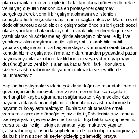
olan uzmanlarımızı ve ekiplerini farklı konularda görevlendirmekte
ve ihtiyaç duyulan her konuda en profesyonel çalışmayı
gerçekleştirerek verimli bir çalışma olmasını ve istenilen
sonuçlara hızlı bir şekilde ulaşılmasını sağlamaktayız. Mardin özel
dedektif bürosu olarak sizlerle çalışmadan önce sizleri gerek sözel
olarak yani konu hakkında ayrıntılı olarak bilgilendirerek gerekse
yazılı olarak bir sözleşme eşliğinde alacağınız hizmet ile ilgili ve
yapılacak olan araştırmaları ile ilgili ayrıntılı olarak bilgi sahibi
yaparak çalışmalarımıza başlamaktayız. Kurumsal olarak birçok
konuda bizimle çalışarak firmanızın durumundan piyasadaki pazar
payından yapılacak olan ortaklıklarınızın veya yatırım yapmayı
düşündüğünüz yeni bir iş alanına kadar farklı farklı konularda
sizlere araştırmalarımız ile yardımcı olmakta ve tespitlerde
bulunmaktayız.
Yapılan bu çalışmalar sizlerin çok daha doğru adımlar atabilmenizi
güven içerisinde ilerleyebilmenizi ve en önemlisi ticari açıdan
herhangi bir kayba uğramanızı sağlamaktadır. Aynı şekilde özel
hayatınızı da yakından ilgilendiren konularda araştırmalarımızla
hayatınızı kolaylaştırmaktayız. Bunlardan bir tanesine örnek
vermemiz gerekirse örneğin eşinizle ilgili şüpheleriniz söz konusu
ise veya yakın çevrenizden herhangi bir kişi hakkında şüpheleriniz
varsa bu kişi ile ilgili takip çalışmaları yapılmakta ve yapılan
çalışmalar doğrultusunda şüpheleriniz de haklı olup olmadığınız ya
da bu kişinin sizden bir şeyler gizleyip gizlemediği ortaya