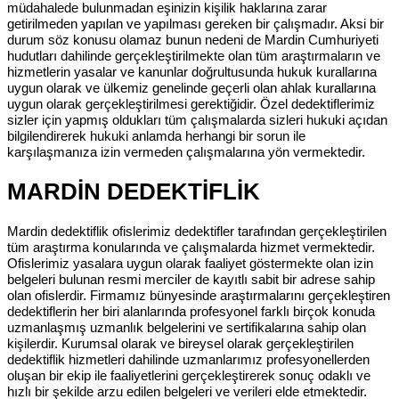
müdahalede bulunmadan eşinizin kişilik haklarına zarar
getirilmeden yapılan ve yapılması gereken bir çalışmadır. Aksi bir
durum söz konusu olamaz bunun nedeni de Mardin Cumhuriyeti
hudutları dahilinde gerçekleştirilmekte olan tüm araştırmaların ve
hizmetlerin yasalar ve kanunlar doğrultusunda hukuk kurallarına
uygun olarak ve ülkemiz genelinde geçerli olan ahlak kurallarına
uygun olarak gerçekleştirilmesi gerektiğidir. Özel dedektiflerimiz
sizler için yapmış oldukları tüm çalışmalarda sizleri hukuki açıdan
bilgilendirerek hukuki anlamda herhangi bir sorun ile
karşılaşmanıza izin vermeden çalışmalarına yön vermektedir.
MARDİN DEDEKTİFLİK
Mardin dedektiflik ofislerimiz dedektifler tarafından gerçekleştirilen
tüm araştırma konularında ve çalışmalarda hizmet vermektedir.
Ofislerimiz yasalara uygun olarak faaliyet göstermekte olan izin
belgeleri bulunan resmi merciler de kayıtlı sabit bir adrese sahip
olan ofislerdir. Firmamız bünyesinde araştırmalarını gerçekleştiren
dedektiflerin her biri alanlarında profesyonel farklı birçok konuda
uzmanlaşmış uzmanlık belgelerini ve sertifikalarına sahip olan
kişilerdir. Kurumsal olarak ve bireysel olarak gerçekleştirilen
dedektiflik hizmetleri dahilinde uzmanlarımız profesyonellerden
oluşan bir ekip ile faaliyetlerini gerçekleştirerek sonuç odaklı ve
hızlı bir şekilde arzu edilen belgeleri ve verileri elde etmektedir.