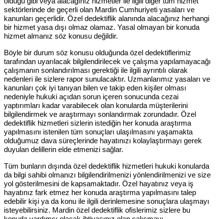
olduğu gibi veya alacağınız hizmetler ile ilgili diğer tüm hizmet
sektörlerinde de geçerli olan Mardin Cumhuriyeti yasaları ve
kanunları geçerlidir. Özel dedektiflik alanında alacağınız herhangi
bir hizmet yasa dışı olmaz olamaz. Yasal olmayan bir konuda
hizmet almanız söz konusu değildir.
Böyle bir durum söz konusu olduğunda özel dedektiflerimiz
tarafından uyarılacak bilgilendirilecek ve çalışma yapılamayacağı
çalışmanın sonlandırılması gerektiği ile ilgili ayrıntılı olarak
nedenleri ile sizlere rapor sunulacaktır. Uzmanlarımız yasaları ve
kanunları çok iyi tanıyan bilen ve takip eden kişiler olması
nedeniyle hukuki açıdan sorun içeren sonucunda cezai
yaptırımları kadar varabilecek olan konularda müşterilerini
bilgilendirmek ve araştırmayı sonlandırmak zorundadır. Özel
dedektiflik hizmetleri sizlerin istediğin her konuda araştırma
yapılmasını istenilen tüm sonuçları ulaşılmasını yaşamakta
olduğumuz dava süreçlerinde hayatınızı kolaylaştırmayı gerek
duyulan delillerin elde etmenizi sağlar.
Tüm bunların dışında özel dedektiflik hizmetleri hukuki konularda
da bilgi sahibi olmanızı bilgilendirilmenizi yönlendirilmenizi ve size
yol gösterilmesini de kapsamaktadır. Özel hayatınız veya iş
hayatınız fark etmez her konuda araştırma yapılmasını talep
edebilir kişi ya da konu ile ilgili derinlemesine sonuçlara ulaşmayı
isteyebilirsiniz. Mardin özel dedektiflik ofislerimiz sizlere bu
konuda yardımcı olacak ihtiyacınız olan çalışmayı