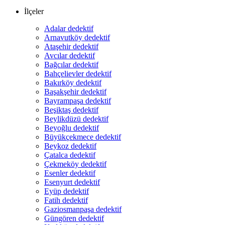
İlçeler
Adalar dedektif
Arnavutköy dedektif
Ataşehir dedektif
Avcılar dedektif
Bağcılar dedektif
Bahçelievler dedektif
Bakırköy dedektif
Başakşehir dedektif
Bayrampaşa dedektif
Beşiktaş dedektif
Beylikdüzü dedektif
Beyoğlu dedektif
Büyükçekmece dedektif
Beykoz dedektif
Çatalca dedektif
Çekmeköy dedektif
Esenler dedektif
Esenyurt dedektif
Eyüp dedektif
Fatih dedektif
Gaziosmanpaşa dedektif
Güngören dedektif