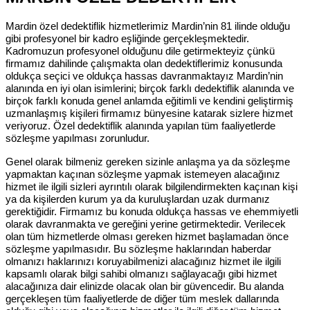
Mardin özel dedektiflik hizmetlerimiz Mardin’nin 81 ilinde olduğu
gibi profesyonel bir kadro eşliğinde gerçekleşmektedir.
Kadromuzun profesyonel olduğunu dile getirmekteyiz çünkü
firmamız dahilinde çalışmakta olan dedektiflerimiz konusunda
oldukça seçici ve oldukça hassas davranmaktayız Mardin’nin
alanında en iyi olan isimlerini; birçok farklı dedektiflik alanında ve
birçok farklı konuda genel anlamda eğitimli ve kendini geliştirmiş
uzmanlaşmış kişileri firmamız bünyesine katarak sizlere hizmet
veriyoruz. Özel dedektiflik alanında yapılan tüm faaliyetlerde
sözleşme yapılması zorunludur.
Genel olarak bilmeniz gereken sizinle anlaşma ya da sözleşme
yapmaktan kaçınan sözleşme yapmak istemeyen alacağınız
hizmet ile ilgili sizleri ayrıntılı olarak bilgilendirmekten kaçınan kişi
ya da kişilerden kurum ya da kuruluşlardan uzak durmanız
gerektiğidir. Firmamız bu konuda oldukça hassas ve ehemmiyetli
olarak davranmakta ve gereğini yerine getirmektedir. Verilecek
olan tüm hizmetlerde olması gereken hizmet başlamadan önce
sözleşme yapılmasıdır. Bu sözleşme haklarından haberdar
olmanızı haklarınızı koruyabilmenizi alacağınız hizmet ile ilgili
kapsamlı olarak bilgi sahibi olmanızı sağlayacağı gibi hizmet
alacağınıza dair elinizde olacak olan bir güvencedir. Bu alanda
gerçekleşen tüm faaliyetlerde de diğer tüm meslek dallarında