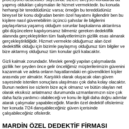
yapmış oldukları çalışmaları ile hizmet vermektedir. bu konuda
herhangi bir tereddüdünüz varsa; örneğin bu tereddüdünüz
bireysel bir konu doğrudan benim özel hayatımı ilgilendirir ben bu
kişilere nasıl güvenebilirim üçüncü şahıslar ile bilgilerini
paylaşırlarsa yaşamış olduğum sorunlar başkalarına aktarılırsa
gibi düşüncelere kapılıyorsanız bilmeniz gereken dedektiflik
alanında gerçekleştirilen tüm faaliyetlerimizin gizlilik esas alınarak
gerçekleştirildiğidir. Hizmet vermekte olduğumuz alan özel
dedektiflik olduğu için bizimle paylaşmış olduğunuz tüm bilgiler ve
bize aktarmış olduğunuz tüm konular gizli kalacaktır.
Gizli kalmak zorundadır. Meslek gereği yapılan çalışmalarda
gizlilik her şeyden önce gelir önceliğimiz müşterilerimizin güvenini
kazanmak ve adeta onların hayatlarındaki en güvendikleri kişiler
arasında yer almaktır. Karşılıklı olarak oluşacak olan güven
sayesinde istenilen sonuçlara ulaşılması çok daha kolay olacaktır.
Bunun nedeni ise sizlerin bize açık olmanız ve bütün olayları net
olarak eksiksiz anlatmanız durumunda uzmanlarımızın size çok
daha fazla yardımcı olabileceği ve konu ile ilgili daha doğru adımlar
atarak çalışmalar yapabileceğidir. Mardin özel dedektif ofislerimiz
her konuda 7/24 danışabileceğiniz güven içerisinde
çalışabileceğiniz ofislerdir.
MARDİN ÖZEL DEDEKTİF FİRMASI