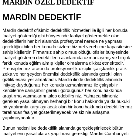
MARDİN ÖZEL DEDEKTİF
MARDİN DEDEKTİF
Mardin dedektif ofisimiz dedektiflik hizmetleri ile ilgili her konuda
faaliyet gösterdiği gibi bünyesinde faaliyet göstermekte olan
dedektiflerin her biri alanında profesyonel nerede ne yapması
gerektiğini bilen her konuda sizlere hizmet verebilme kapasitesine
sahip kişilerdir. Firmamız sahip olmuş olduğu ofisler bünyesinde
faaliyet gösteren dedektiflerin alanlarında uzmanlaşmış ve birçok
farklı konuda eğitim almış kişiler olmalarına dikkat etmektedir.
Prensiplerimiz arasında profesyonellik disiplin çalışkanlık pratik
zeka ve her şeyden önemlisi dedektiflik alanında gerekli olan
gizlilik esası yer almaktadır. Mardin ilinde dedektiflik alanında
ihtiyaç duyduğunuz her konuda uzmanlarımız ile çalışabilir
kendilerine danışabilir gerekli gördüğünüz her konu hakkında
araştırma yapmalarını talep edebilirsiniz. Yalnızca bilmeniz
gereken yasal olmayan herhangi bir konu hakkında ya da hukuki
bir yaptırımla karşılaşılacak olan bir konu hakkında dedektiflerimiz
tarafından faaliyet gösterilmeyecek ve sizinle anlaşma
yapılmayacaktır.
Bunun nedeni ise dedektiflik alanında gerçekleştirilecek bütün
faaliyetlerin yasal olarak yapılması gerektiği Mardin Cumhuriyeti