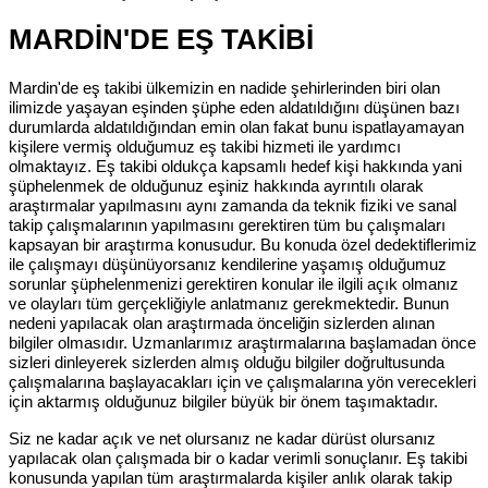
MARDİN'DE EŞ TAKİBİ
Mardin'de eş takibi ülkemizin en nadide şehirlerinden biri olan
ilimizde yaşayan eşinden şüphe eden aldatıldığını düşünen bazı
durumlarda aldatıldığından emin olan fakat bunu ispatlayamayan
kişilere vermiş olduğumuz eş takibi hizmeti ile yardımcı
olmaktayız. Eş takibi oldukça kapsamlı hedef kişi hakkında yani
şüphelenmek de olduğunuz eşiniz hakkında ayrıntılı olarak
araştırmalar yapılmasını aynı zamanda da teknik fiziki ve sanal
takip çalışmalarının yapılmasını gerektiren tüm bu çalışmaları
kapsayan bir araştırma konusudur. Bu konuda özel dedektiflerimiz
ile çalışmayı düşünüyorsanız kendilerine yaşamış olduğumuz
sorunlar şüphelenmenizi gerektiren konular ile ilgili açık olmanız
ve olayları tüm gerçekliğiyle anlatmanız gerekmektedir. Bunun
nedeni yapılacak olan araştırmada önceliğin sizlerden alınan
bilgiler olmasıdır. Uzmanlarımız araştırmalarına başlamadan önce
sizleri dinleyerek sizlerden almış olduğu bilgiler doğrultusunda
çalışmalarına başlayacakları için ve çalışmalarına yön verecekleri
için aktarmış olduğunuz bilgiler büyük bir önem taşımaktadır.
Siz ne kadar açık ve net olursanız ne kadar dürüst olursanız
yapılacak olan çalışmada bir o kadar verimli sonuçlanır. Eş takibi
konusunda yapılan tüm araştırmalarda kişiler anlık olarak takip