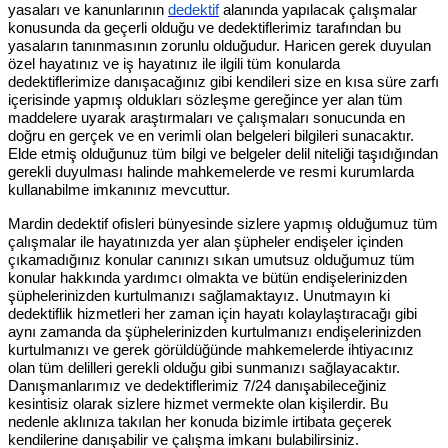
yasaları ve kanunlarının
dedektif
alanında yapılacak çalışmalar
konusunda da geçerli olduğu ve dedektiflerimiz tarafından bu
yasaların tanınmasının zorunlu olduğudur. Haricen gerek duyulan
özel hayatınız ve iş hayatınız ile ilgili tüm konularda
dedektiflerimize danışacağınız gibi kendileri size en kısa süre zarfı
içerisinde yapmış oldukları sözleşme gereğince yer alan tüm
maddelere uyarak araştırmaları ve çalışmaları sonucunda en
doğru en gerçek ve en verimli olan belgeleri bilgileri sunacaktır.
Elde etmiş olduğunuz tüm bilgi ve belgeler delil niteliği taşıdığından
gerekli duyulması halinde mahkemelerde ve resmi kurumlarda
kullanabilme imkanınız mevcuttur.
Mardin dedektif ofisleri bünyesinde sizlere yapmış olduğumuz tüm
çalışmalar ile hayatınızda yer alan şüpheler endişeler içinden
çıkamadığınız konular canınızı sıkan umutsuz olduğumuz tüm
konular hakkında yardımcı olmakta ve bütün endişelerinizden
şüphelerinizden kurtulmanızı sağlamaktayız. Unutmayın ki
dedektiflik hizmetleri her zaman için hayatı kolaylaştıracağı gibi
aynı zamanda da şüphelerinizden kurtulmanızı endişelerinizden
kurtulmanızı ve gerek görüldüğünde mahkemelerde ihtiyacınız
olan tüm delilleri gerekli olduğu gibi sunmanızı sağlayacaktır.
Danışmanlarımız ve dedektiflerimiz 7/24 danışabileceğiniz
kesintisiz olarak sizlere hizmet vermekte olan kişilerdir. Bu
nedenle aklınıza takılan her konuda bizimle irtibata geçerek
kendilerine danışabilir ve çalışma imkanı bulabilirsiniz.