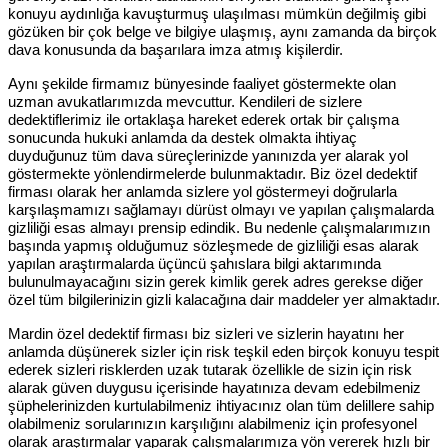
konuyu aydınlığa kavuşturmuş ulaşılması mümkün değilmiş gibi
gözüken bir çok belge ve bilgiye ulaşmış, aynı zamanda da birçok
dava konusunda da başarılara imza atmış kişilerdir.
Aynı şekilde firmamız bünyesinde faaliyet göstermekte olan
uzman avukatlarımızda mevcuttur. Kendileri de sizlere
dedektiflerimiz ile ortaklaşa hareket ederek ortak bir çalışma
sonucunda hukuki anlamda da destek olmakta ihtiyaç
duyduğunuz tüm dava süreçlerinizde yanınızda yer alarak yol
göstermekte yönlendirmelerde bulunmaktadır. Biz özel dedektif
firması olarak her anlamda sizlere yol göstermeyi doğrularla
karşılaşmamızı sağlamayı dürüst olmayı ve yapılan çalışmalarda
gizliliği esas almayı prensip edindik. Bu nedenle çalışmalarımızın
başında yapmış olduğumuz sözleşmede de gizliliği esas alarak
yapılan araştırmalarda üçüncü şahıslara bilgi aktarımında
bulunulmayacağını sizin gerek kimlik gerek adres gerekse diğer
özel tüm bilgilerinizin gizli kalacağına dair maddeler yer almaktadır.
Mardin özel dedektif firması biz sizleri ve sizlerin hayatını her
anlamda düşünerek sizler için risk teşkil eden birçok konuyu tespit
ederek sizleri risklerden uzak tutarak özellikle de sizin için risk
alarak güven duygusu içerisinde hayatınıza devam edebilmeniz
şüphelerinizden kurtulabilmeniz ihtiyacınız olan tüm delillere sahip
olabilmeniz sorularınızın karşılığını alabilmeniz için profesyonel
olarak araştırmalar yaparak çalışmalarımıza yön vererek hızlı bir