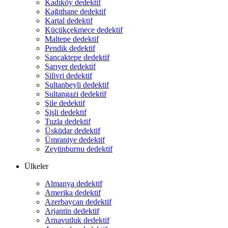
Kadıköy dedektif
Kağıthane dedektif
Kartal dedektif
Küçükçekmece dedektif
Maltepe dedektif
Pendik dedektif
Sancaktepe dedektif
Sarıyer dedektif
Silivri dedektif
Sultanbeyli dedektif
Sultangazi dedektif
Şile dedektif
Şişli dedektif
Tuzla dedektif
Üsküdar dedektif
Ümraniye dedektif
Zeytinburnu dedektif
Ülkeler
Almanya dedektif
Amerika dedektif
Azerbaycan dedektif
Arjantin dedektif
Arnavutluk dedektif