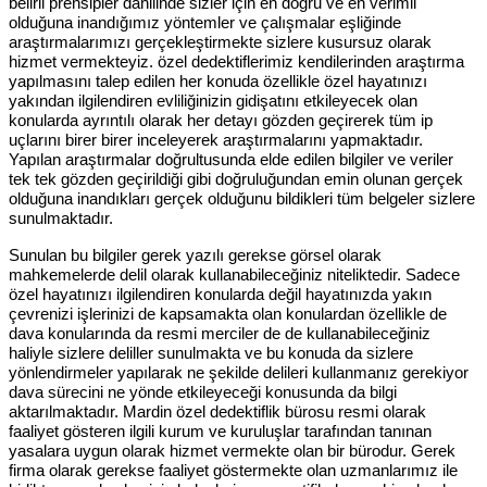
belirli prensipler dahilinde sizler için en doğru ve en verimli
olduğuna inandığımız yöntemler ve çalışmalar eşliğinde
araştırmalarımızı gerçekleştirmekte sizlere kusursuz olarak
hizmet vermekteyiz. özel dedektiflerimiz kendilerinden araştırma
yapılmasını talep edilen her konuda özellikle özel hayatınızı
yakından ilgilendiren evliliğinizin gidişatını etkileyecek olan
konularda ayrıntılı olarak her detayı gözden geçirerek tüm ip
uçlarını birer birer inceleyerek araştırmalarını yapmaktadır.
Yapılan araştırmalar doğrultusunda elde edilen bilgiler ve veriler
tek tek gözden geçirildiği gibi doğruluğundan emin olunan gerçek
olduğuna inandıkları gerçek olduğunu bildikleri tüm belgeler sizlere
sunulmaktadır.
Sunulan bu bilgiler gerek yazılı gerekse görsel olarak
mahkemelerde delil olarak kullanabileceğiniz niteliktedir. Sadece
özel hayatınızı ilgilendiren konularda değil hayatınızda yakın
çevrenizi işlerinizi de kapsamakta olan konulardan özellikle de
dava konularında da resmi merciler de de kullanabileceğiniz
haliyle sizlere deliller sunulmakta ve bu konuda da sizlere
yönlendirmeler yapılarak ne şekilde delileri kullanmanız gerekiyor
dava sürecini ne yönde etkileyeceği konusunda da bilgi
aktarılmaktadır. Mardin özel dedektiflik bürosu resmi olarak
faaliyet gösteren ilgili kurum ve kuruluşlar tarafından tanınan
yasalara uygun olarak hizmet vermekte olan bir bürodur. Gerek
firma olarak gerekse faaliyet göstermekte olan uzmanlarımız ile