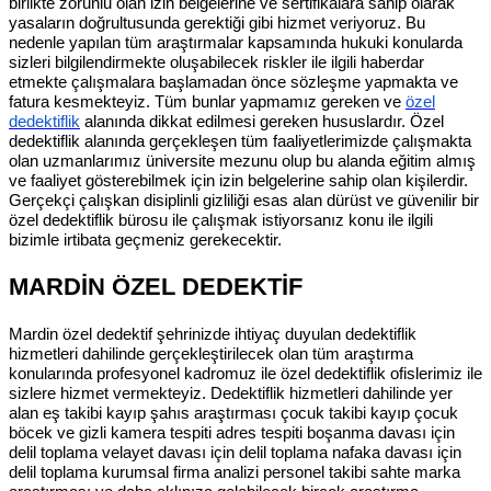
birlikte zorunlu olan izin belgelerine ve sertifikalara sahip olarak
yasaların doğrultusunda gerektiği gibi hizmet veriyoruz. Bu
nedenle yapılan tüm araştırmalar kapsamında hukuki konularda
sizleri bilgilendirmekte oluşabilecek riskler ile ilgili haberdar
etmekte çalışmalara başlamadan önce sözleşme yapmakta ve
fatura kesmekteyiz. Tüm bunlar yapmamız gereken ve
özel
dedektiflik
alanında dikkat edilmesi gereken hususlardır. Özel
dedektiflik alanında gerçekleşen tüm faaliyetlerimizde çalışmakta
olan uzmanlarımız üniversite mezunu olup bu alanda eğitim almış
ve faaliyet gösterebilmek için izin belgelerine sahip olan kişilerdir.
Gerçekçi çalışkan disiplinli gizliliği esas alan dürüst ve güvenilir bir
özel dedektiflik bürosu ile çalışmak istiyorsanız konu ile ilgili
bizimle irtibata geçmeniz gerekecektir.
MARDİN ÖZEL DEDEKTİF
Mardin özel dedektif şehrinizde ihtiyaç duyulan dedektiflik
hizmetleri dahilinde gerçekleştirilecek olan tüm araştırma
konularında profesyonel kadromuz ile özel dedektiflik ofislerimiz ile
sizlere hizmet vermekteyiz. Dedektiflik hizmetleri dahilinde yer
alan eş takibi kayıp şahıs araştırması çocuk takibi kayıp çocuk
böcek ve gizli kamera tespiti adres tespiti boşanma davası için
delil toplama velayet davası için delil toplama nafaka davası için
delil toplama kurumsal firma analizi personel takibi sahte marka