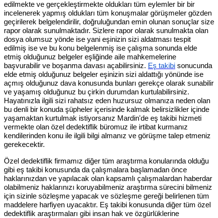
edilmekte ve gerçekleştirmekte oldukları tüm eylemler bir bir
incelenerek yapmış oldukları tüm konuşmalar görüşmeler gözden
geçirilerek belgelendirilir, doğruluğundan emin olunan sonuçlar size
rapor olarak sunulmaktadır. Sizlere rapor olarak sunulmakta olan
dosya olumsuz yönde ise yani eşinizin sizi aldatması tespit
edilmiş ise ve bu konu belgelenmiş ise çalışma sonunda elde
etmiş olduğunuz belgeler eşliğinde aile mahkemelerine
başvurabilir ve boşanma davası açabilirsiniz.
Eş takibi
sonucunda
elde etmiş olduğunuz belgeler eşinizin sizi aldattığı yönünde ise
açmış olduğunuz dava konusunda bunları gerekçe olarak sunabilir
ve yaşamış olduğunuz bu çirkin durumdan kurtulabilirsiniz.
Hayatınızla ilgili sizi rahatsız eden huzursuz olmanıza neden olan
bu denli bir konuda şüpheler içerisinde kalmak belirsizlikler içinde
yaşamaktan kurtulmak istiyorsanız Mardin'de eş takibi hizmeti
vermekte olan özel dedektiflik büromuz ile irtibat kurmanız
kendilerinden konu ile ilgili bilgi almanız ve görüşme talep etmeniz
gerekecektir.
Özel dedektiflik firmamız diğer tüm araştırma konularında olduğu
gibi eş takibi konusunda da çalışmalara başlamadan önce
haklarınızdan ve yapılacak olan kapsamlı çalışmalardan haberdar
olabilmeniz haklarınızı koruyabilmeniz araştırma sürecini bilmeniz
için sizinle sözleşme yapacak ve sözleşme gereği belirlenen tüm
maddelere harfiyen uyacaktır. Eş takibi konusunda diğer tüm özel
dedektiflik araştırmaları gibi insan hak ve özgürlüklerine