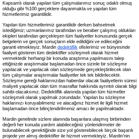
Kapsamlı olarak yapılan tüm çalışmalarımız sonuç odaklı olmuş
olduğu gibi %100 gerçeklere dayanmakta ve yapılan tüm
hizmetlerimiz garantilidir.
Yapılan tüm hizmetlerimiz garantilidir derken bahsetmek
istediğimiz; uzmanlarımız tarafından ve beraber çalışmış oldukları
ekipleri tarafından gerçekleşen tüm faaliyetler konusunda gerçek
belgelerin ve gerçek sonuçların elde edildiğini ve edileceğini
garanti etmekteyiz. Mardin
dedektiflik
ofislerimiz ve bünyesinde
faaliyet gösteren tüm dedektifler sözleşmeli olarak hizmet
vermektedir herhangi bir konuda araştırma yapılmasını talep
ettiğinizde araştırmalar başlamadan önce sizinle bir sözleşme
yapılacak ve yapılacak olan sözleşmede gerçekleştirilecek olan
tüm çalışmalar araştırmalar faaliyetler tek tek bildirilecektir.
Sözleşme gereği haklarınızdan haberdar olacak faaliyetlerin süresi
maliyeti yapılacak olan tüm masraflar hakkında ayrıntılı olarak bilgi
sahibi olacaksınız. Dedektiflik alanında yapılan tüm hizmetler
sözleşmeli olarak yapılmak zorundadır. Yapılan bu sözleşme
haklarınızı koruyabilmeniz ve alacağınız hizmet ile ilgili hizmet
başlamadan önce bilinçlendirilmeniz amacı ile yapılmaktadır.
Mardin genelinde sizlere alanında başarılara ulaşmış birbirinden
değerli her konuda yardım alabileceğiniz yönlendirmeler de
bulunabilecek gerektiğinde size yol gösterebilecek birçok başarılı
projede yer almış dedektifler ile hizmet vermekteyiz. Mardin’nin