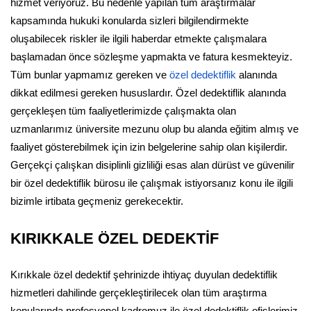
hizmet veriyoruz. Bu nedenle yapılan tüm araştırmalar
kapsamında hukuki konularda sizleri bilgilendirmekte
oluşabilecek riskler ile ilgili haberdar etmekte çalışmalara
başlamadan önce sözleşme yapmakta ve fatura kesmekteyiz.
Tüm bunlar yapmamız gereken ve
özel dedektiflik
alanında
dikkat edilmesi gereken hususlardır. Özel dedektiflik alanında
gerçekleşen tüm faaliyetlerimizde çalışmakta olan
uzmanlarımız üniversite mezunu olup bu alanda eğitim almış ve
faaliyet gösterebilmek için izin belgelerine sahip olan kişilerdir.
Gerçekçi çalışkan disiplinli gizliliği esas alan dürüst ve güvenilir
bir özel dedektiflik bürosu ile çalışmak istiyorsanız konu ile ilgili
bizimle irtibata geçmeniz gerekecektir.
KIRIKKALE ÖZEL DEDEKTİF
Kırıkkale özel dedektif şehrinizde ihtiyaç duyulan dedektiflik
hizmetleri dahilinde gerçekleştirilecek olan tüm araştırma
konularında profesyonel kadromuz ile özel dedektiflik ofislerimiz