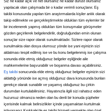
Siz ne kadar açık ve net olursanız ne kadar dürüst olursanız
yapılacak olan çalışmada bir o kadar verimli sonuçlanır. Eş
takibi konusunda yapılan tüm araştırmalarda kişiler anlık olarak
takip edilmekte ve gerçekleştirmekte oldukları tüm eylemler bir
bir incelenerek yapmış oldukları tüm konuşmalar görüşmeler
gözden geçirilerek belgelendirilir, doğruluğundan emin olunan
sonuçlar size rapor olarak sunulmaktadır. Sizlere rapor olarak
sunulmakta olan dosya olumsuz yönde ise yani eşinizin sizi
aldatması tespit edilmiş ise ve bu konu belgelenmiş ise çalışma
sonunda elde etmiş olduğunuz belgeler eşliğinde aile
mahkemelerine başvurabilir ve boşanma davası açabilirsiniz.
Eş takibi
sonucunda elde etmiş olduğunuz belgeler eşinizin sizi
aldattığı yönünde ise açmış olduğunuz dava konusunda bunları
gerekçe olarak sunabilir ve yaşamış olduğunuz bu çirkin
durumdan kurtulabilirsiniz. Hayatınızla ilgili sizi rahatsız eden
huzursuz olmanıza neden olan bu denli bir konuda şüpheler
içerisinde kalmak belirsizlikler içinde yaşamaktan kurtulmak
istiyorsanız Kırıkkale'de eş takibi hizmeti vermekte olan özel