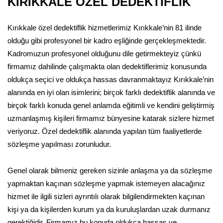
KIRIKKALE ÖZEL DEDEKTİFLİK
Kırıkkale özel dedektiflik hizmetlerimiz Kırıkkale’nin 81 ilinde
olduğu gibi profesyonel bir kadro eşliğinde gerçekleşmektedir.
Kadromuzun profesyonel olduğunu dile getirmekteyiz çünkü
firmamız dahilinde çalışmakta olan dedektiflerimiz konusunda
oldukça seçici ve oldukça hassas davranmaktayız Kırıkkale’nin
alanında en iyi olan isimlerini; birçok farklı dedektiflik alanında ve
birçok farklı konuda genel anlamda eğitimli ve kendini geliştirmiş
uzmanlaşmış kişileri firmamız bünyesine katarak sizlere hizmet
veriyoruz. Özel dedektiflik alanında yapılan tüm faaliyetlerde
sözleşme yapılması zorunludur.
Genel olarak bilmeniz gereken sizinle anlaşma ya da sözleşme
yapmaktan kaçınan sözleşme yapmak istemeyen alacağınız
hizmet ile ilgili sizleri ayrıntılı olarak bilgilendirmekten kaçınan
kişi ya da kişilerden kurum ya da kuruluşlardan uzak durmanız
gerektiğidir. Firmamız bu konuda oldukça hassas ve