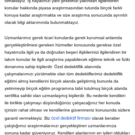
olmaktayız. İş hayatınızı yani şirketinizi yakından ilgilendiren
konular hakkında piyasa araştırmasından tutunda birçok farklı
konuya kadar araştırmakta ve size araştırma sonucunda ayrıntılı
olarak bilgi aktarımında bulunmaktayız.
Uzmanlarımız gerek ticari konularda gerek kurumsal anlamda
gerçekleştirilmesi gereken hizmetler konusunda gerekse özel
hayatınızla ilgili ya da doğrudan beşeri ilişkilerinizi ilgilendiren bir
takım konular ile ilgili araştırma yapabilecek eğitime teknik ve fiziki
donanıma sahip kişilerdir. Özel dedektiflik alanında
çalışmalarımızı yürütmekte olan tüm dedektiflerimiz dedektiflik
eğitimi almış kendilerini birçok alanda geliştirmiş bununla da
yetinmeyip birçok eğitim programına tabii tutulmuş birçok alanda
sertifika sahibi olan uzmanlaşmış kişilerdir. Bu nedenle kendileri
ile birlikte çalışmayı düşündüğünüz çalışacağınız her konuda
içinizin rahat olması ve kendilerine güvenmeniz konusunda sizlere
garanti vermekteyiz. Biz
özel dedektif firması
olarak beraber
çalıştığımız araştırmalarınızı gerçekleştiren uzmanlarımıza
sonuna kadar güveniyoruz. Kendileri alanlarının en iyileri oldukları