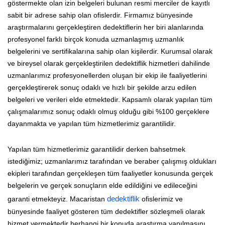
göstermekte olan izin belgeleri bulunan resmi merciler de kayıtlı
sabit bir adrese sahip olan ofislerdir. Firmamız bünyesinde
araştırmalarını gerçekleştiren dedektiflerin her biri alanlarında
profesyonel farklı birçok konuda uzmanlaşmış uzmanlık
belgelerini ve sertifikalarına sahip olan kişilerdir. Kurumsal olarak
ve bireysel olarak gerçekleştirilen dedektiflik hizmetleri dahilinde
uzmanlarımız profesyonellerden oluşan bir ekip ile faaliyetlerini
gerçekleştirerek sonuç odaklı ve hızlı bir şekilde arzu edilen
belgeleri ve verileri elde etmektedir. Kapsamlı olarak yapılan tüm
çalışmalarımız sonuç odaklı olmuş olduğu gibi %100 gerçeklere
dayanmakta ve yapılan tüm hizmetlerimiz garantilidir.
Yapılan tüm hizmetlerimiz garantilidir derken bahsetmek
istediğimiz; uzmanlarımız tarafından ve beraber çalışmış oldukları
ekipleri tarafından gerçekleşen tüm faaliyetler konusunda gerçek
belgelerin ve gerçek sonuçların elde edildiğini ve edileceğini
garanti etmekteyiz. Macaristan
dedektiflik
ofislerimiz ve
bünyesinde faaliyet gösteren tüm dedektifler sözleşmeli olarak
hizmet vermektedir herhangi bir konuda araştırma yapılmasını