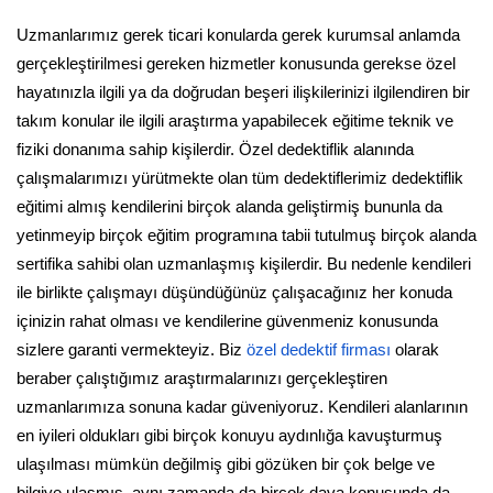
Uzmanlarımız gerek ticari konularda gerek kurumsal anlamda
gerçekleştirilmesi gereken hizmetler konusunda gerekse özel
hayatınızla ilgili ya da doğrudan beşeri ilişkilerinizi ilgilendiren bir
takım konular ile ilgili araştırma yapabilecek eğitime teknik ve
fiziki donanıma sahip kişilerdir. Özel dedektiflik alanında
çalışmalarımızı yürütmekte olan tüm dedektiflerimiz dedektiflik
eğitimi almış kendilerini birçok alanda geliştirmiş bununla da
yetinmeyip birçok eğitim programına tabii tutulmuş birçok alanda
sertifika sahibi olan uzmanlaşmış kişilerdir. Bu nedenle kendileri
ile birlikte çalışmayı düşündüğünüz çalışacağınız her konuda
içinizin rahat olması ve kendilerine güvenmeniz konusunda
sizlere garanti vermekteyiz. Biz
özel dedektif firması
olarak
beraber çalıştığımız araştırmalarınızı gerçekleştiren
uzmanlarımıza sonuna kadar güveniyoruz. Kendileri alanlarının
en iyileri oldukları gibi birçok konuyu aydınlığa kavuşturmuş
ulaşılması mümkün değilmiş gibi gözüken bir çok belge ve
bilgiye ulaşmış, aynı zamanda da birçok dava konusunda da