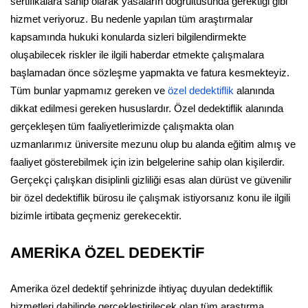
sertifikalara sahip olarak yasaların doğrultusunda gerektiği gibi
hizmet veriyoruz. Bu nedenle yapılan tüm araştırmalar
kapsamında hukuki konularda sizleri bilgilendirmekte
oluşabilecek riskler ile ilgili haberdar etmekte çalışmalara
başlamadan önce sözleşme yapmakta ve fatura kesmekteyiz.
Tüm bunlar yapmamız gereken ve
özel dedektiflik
alanında
dikkat edilmesi gereken hususlardır. Özel dedektiflik alanında
gerçekleşen tüm faaliyetlerimizde çalışmakta olan
uzmanlarımız üniversite mezunu olup bu alanda eğitim almış ve
faaliyet gösterebilmek için izin belgelerine sahip olan kişilerdir.
Gerçekçi çalışkan disiplinli gizliliği esas alan dürüst ve güvenilir
bir özel dedektiflik bürosu ile çalışmak istiyorsanız konu ile ilgili
bizimle irtibata geçmeniz gerekecektir.
AMERİKA ÖZEL DEDEKTİF
Amerika özel dedektif şehrinizde ihtiyaç duyulan dedektiflik
hizmetleri dahilinde gerçekleştirilecek olan tüm araştırma