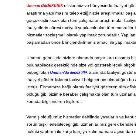
dedektiflik
ofislerimiz ve bünyesinde faaliyet gö
Umman
araştırma yapılmasını talep ettiğinizde araştırmalar baş
gerçekleştirilecek olan tüm çalışmalar araştırmalar faaliy
faaliyetlerin süresi maliyeti yapılacak olan tüm masraflar 
hizmetler sözleşmeli olarak yapılmak zorundadır. Yapılan 
başlamadan önce bilinçlendirilmeniz amacı ile yapılmakta
Umman genelinde sizlere alanında başarılara ulaşmış bir
bulunabilecek gerektiğinde size yol gösterebilecek birçok 
bebeği olan
alanında faaliyet göster
Umman'da dedektiflik
faaliyet gösterdiklerini faaliyet belgelerinin olmadığını b
isteriz. Firmamıza bağlı olarak faaliyet gösteren tüm ofisle
olduğu gibi bizimle beraber çalışmakta olan tüm uzmanlar
konuda bilgilendiren kişilerdir.
Vermiş olduğumuz hizmetler dahilinde yasaların ve kanun
sorun teşkil edebileceği gibi uzmanlarımız gerek kendiler
hukuki yaptırım ile karşı karşıya kalınmaması açısından s