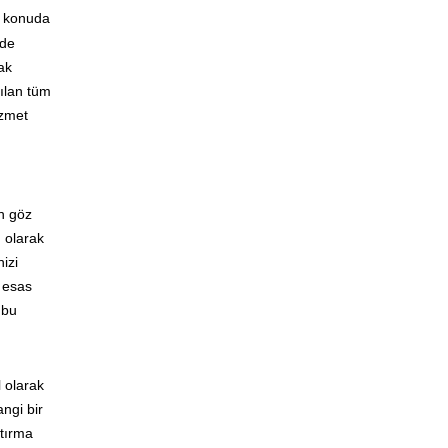
r konuda
ede
ak
ılan tüm
izmet
in göz
 olarak
izi
k esas
 bu
 olarak
ngi bir
ştırma