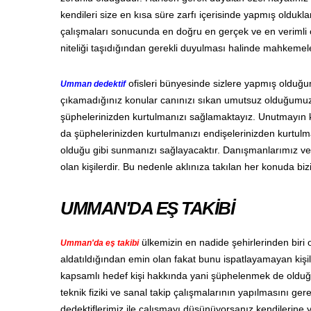
kendileri size en kısa süre zarfı içerisinde yapmış oldu
çalışmaları sonucunda en doğru en gerçek ve en verimli ola
niteliği taşıdığından gerekli duyulması halinde mahkeme
ofisleri bünyesinde sizlere yapmış olduğu
Umman dedektif
çıkamadığınız konular canınızı sıkan umutsuz olduğumuz
şüphelerinizden kurtulmanızı sağlamaktayız. Unutmayın ki
da şüphelerinizden kurtulmanızı endişelerinizden kurtulm
olduğu gibi sunmanızı sağlayacaktır. Danışmanlarımız ve d
olan kişilerdir. Bu nedenle aklınıza takılan her konuda biz
UMMAN'DA EŞ TAKİBİ
ülkemizin en nadide şehirlerinden biri
Umman'da eş takibi
aldatıldığından emin olan fakat bunu ispatlayamayan kişil
kapsamlı hedef kişi hakkında yani şüphelenmek de olduğu
teknik fiziki ve sanal takip çalışmalarının yapılmasını g
dedektiflerimiz ile çalışmayı düşünüyorsanız kendilerine 