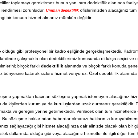
liller toplamayı gerektirmez bunun yanı sıra dedektiflik alanında faaliy
ilgilendirmesi zorunludur.
ofislerimizden alacağınız tüm
Umman dedektiflik
angi bir konuda hizmet almanız mümkün değildir.
de olduğu gibi profesyonel bir kadro eşliğinde gerçekleşmektedir. Kadr
ahilinde çalışmakta olan dedektiflerimiz konusunda oldukça seçici ve 
mlerini; birçok farklı
dedektiflik
alanında ve birçok farklı konuda gen
mız bünyesine katarak sizlere hizmet veriyoruz. Özel dedektiflik alanında
özleşme yapmaktan kaçınan sözleşme yapmak istemeyen alacağınız hizm
işi ya da kişilerden kurum ya da kuruluşlardan uzak durmanız gerektiğidir.
kta ve gereğini yerine getirmektedir. Verilecek olan tüm hizmetlerde
Bu sözleşme haklarından haberdar olmanızı haklarınızı koruyabilmeni
lmanızı sağlayacağı gibi hizmet alacağınıza dair elinizde olacak olan bir 
ek dallarında olduğu gibi veya alacağınız hizmetler ile ilgili diğer tüm