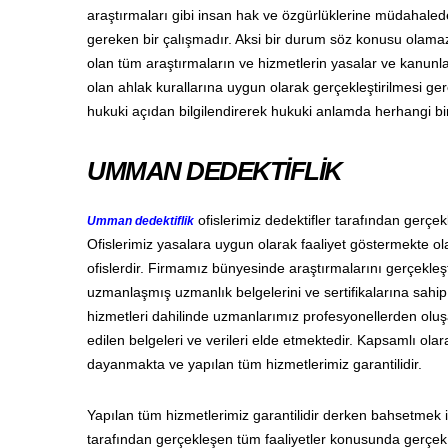
araştırmaları gibi insan hak ve özgürlüklerine müdahalede
gereken bir çalışmadır. Aksi bir durum söz konusu olamaz
olan tüm araştırmaların ve hizmetlerin yasalar ve kanunl
olan ahlak kurallarına uygun olarak gerçekleştirilmesi gere
hukuki açıdan bilgilendirerek hukuki anlamda herhangi bi
UMMAN DEDEKTİFLİK
ofislerimiz dedektifler tarafından gerçe
Umman dedektiflik
Ofislerimiz yasalara uygun olarak faaliyet göstermekte ola
ofislerdir. Firmamız bünyesinde araştırmalarını gerçekleşt
uzmanlaşmış uzmanlık belgelerini ve sertifikalarına sahip o
hizmetleri dahilinde uzmanlarımız profesyonellerden oluşan 
edilen belgeleri ve verileri elde etmektedir. Kapsamlı o
dayanmakta ve yapılan tüm hizmetlerimiz garantilidir.
Yapılan tüm hizmetlerimiz garantilidir derken bahsetmek i
tarafından gerçekleşen tüm faaliyetler konusunda gerçek b