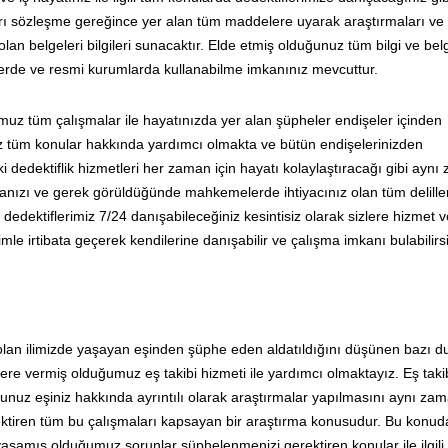
kları sözleşme gereğince yer alan tüm maddelere uyarak araştırmaları ve
n belgeleri bilgileri sunacaktır. Elde etmiş olduğunuz tüm bilgi ve belg
lerde ve resmi kurumlarda kullanabilme imkanınız mevcuttur.
muz tüm çalışmalar ile hayatınızda yer alan şüpheler endişeler içinden
 tüm konular hakkında yardımcı olmakta ve bütün endişelerinizden
 dedektiflik hizmetleri her zaman için hayatı kolaylaştıracağı gibi ayn
anızı ve gerek görüldüğünde mahkemelerde ihtiyacınız olan tüm deliller
edektiflerimiz 7/24 danışabileceğiniz kesintisiz olarak sizlere hizmet 
imle irtibata geçerek kendilerine danışabilir ve çalışma imkanı bulabilirsi
 olan ilimizde yaşayan eşinden şüphe eden aldatıldığını düşünen bazı 
ere vermiş olduğumuz eş takibi hizmeti ile yardımcı olmaktayız. Eş taki
nuz eşiniz hakkında ayrıntılı olarak araştırmalar yapılmasını aynı za
erektiren tüm bu çalışmaları kapsayan bir araştırma konusudur. Bu konud
yaşamış olduğumuz sorunlar şüphelenmenizi gerektiren konular ile ilgili