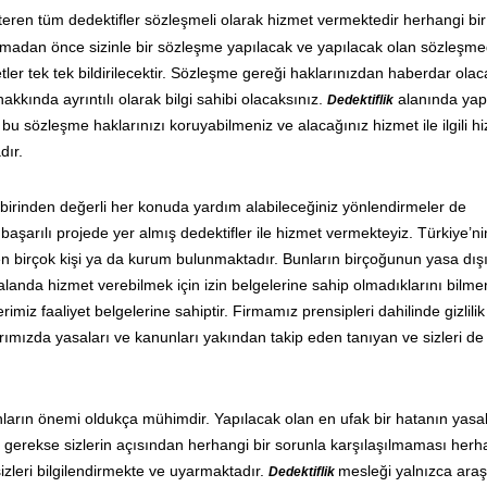
steren tüm dedektifler sözleşmeli olarak hizmet vermektedir herhangi bi
lamadan önce sizinle bir sözleşme yapılacak ve yapılacak olan sözleşm
etler tek tek bildirilecektir. Sözleşme gereği haklarınızdan haberdar olac
hakkında ayrıntılı olarak bilgi sahibi olacaksınız.
alanında yap
Dedektiflik
bu sözleşme haklarınızı koruyabilmeniz ve alacağınız hizmet ile ilgili h
dır.
birinden değerli her konuda yardım alabileceğiniz yönlendirmeler de
başarılı projede yer almış dedektifler ile hizmet vermekteyiz. Türkiye’n
en birçok kişi ya da kurum bulunmaktadır. Bunların birçoğunun yasa dışı
u alanda hizmet verebilmek için izin belgelerine sahip olmadıklarını bilmen
rimiz faaliyet belgelerine sahiptir. Firmamız prensipleri dahilinde gizlili
ımızda yasaları ve kanunları yakından takip eden tanıyan ve sizleri de
ların önemi oldukça mühimdir. Yapılacak olan en ufak bir hatanın yasal
i gerekse sizlerin açısından herhangi bir sorunla karşılaşılmaması herha
izleri bilgilendirmekte ve uyarmaktadır.
mesleği yalnızca ara
Dedektiflik