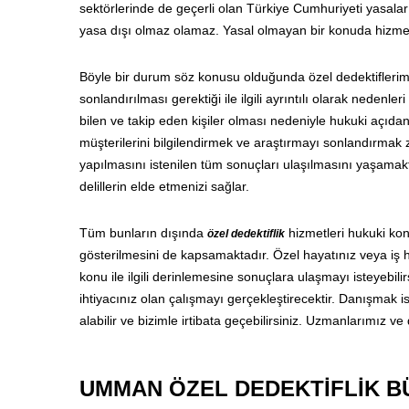
sektörlerinde de geçerli olan Türkiye Cumhuriyeti yasaları
yasa dışı olmaz olamaz. Yasal olmayan bir konuda hizmet
Böyle bir durum söz konusu olduğunda özel dedektiflerimi
sonlandırılması gerektiği ile ilgili ayrıntılı olarak nedenle
bilen ve takip eden kişiler olması nedeniyle hukuki açıd
müşterilerini bilgilendirmek ve araştırmayı sonlandırmak
yapılmasını istenilen tüm sonuçları ulaşılmasını yaşama
delillerin elde etmenizi sağlar.
Tüm bunların dışında
hizmetleri hukuki konu
özel dedektiflik
gösterilmesini de kapsamaktadır. Özel hayatınız veya iş h
konu ile ilgili derinlemesine sonuçlara ulaşmayı isteyebilir
ihtiyacınız olan çalışmayı gerçekleştirecektir. Danışmak ist
alabilir ve bizimle irtibata geçebilirsiniz. Uzmanlarımız v
UMMAN ÖZEL DEDEKTİFLİK 