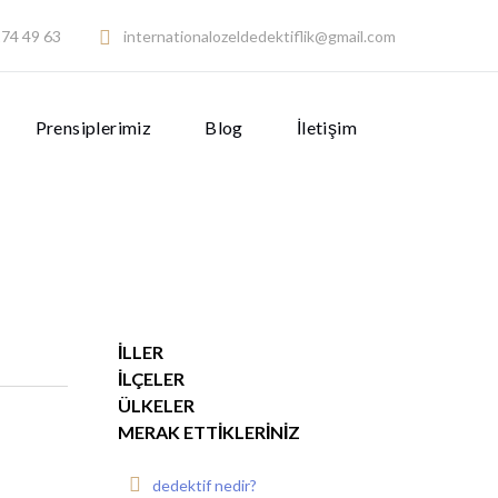
74 49 63
internationalozeldedektiflik@gmail.com
Prensiplerimiz
Blog
İletişim
İLLER
İLÇELER
ÜLKELER
MERAK ETTIKLERINIZ
dedektif nedir?