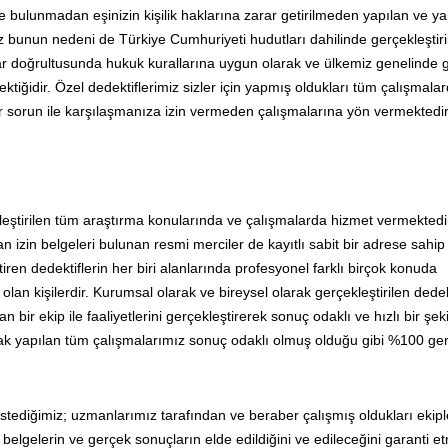
 bulunmadan eşinizin kişilik haklarına zarar getirilmeden yapılan ve y
 bunun nedeni de Türkiye Cumhuriyeti hudutları dahilinde gerçekleştir
ar doğrultusunda hukuk kurallarına uygun olarak ve ülkemiz genelinde g
ktiğidir. Özel dedektiflerimiz sizler için yapmış oldukları tüm çalışmalard
r sorun ile karşılaşmanıza izin vermeden çalışmalarına yön vermektedir
kleştirilen tüm araştırma konularında ve çalışmalarda hizmet vermektedi
n izin belgeleri bulunan resmi merciler de kayıtlı sabit bir adrese sahip
iren dedektiflerin her biri alanlarında profesyonel farklı birçok konuda
lan kişilerdir. Kurumsal olarak ve bireysel olarak gerçekleştirilen dedekt
bir ekip ile faaliyetlerini gerçekleştirerek sonuç odaklı ve hızlı bir şek
larak yapılan tüm çalışmalarımız sonuç odaklı olmuş olduğu gibi %100 ge
stediğimiz; uzmanlarımız tarafından ve beraber çalışmış oldukları ekipl
elgelerin ve gerçek sonuçların elde edildiğini ve edileceğini garanti e