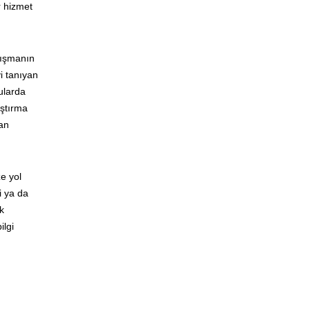
r hizmet
lışmanın
yi tanıyan
ularda
aştırma
lan
ze yol
i ya da
k
ilgi