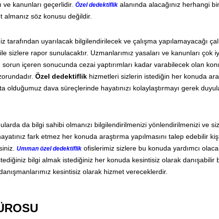
 ve kanunları geçerlidir.
alanında alacağınız herhangi bi
Özel dedektiflik
 almanız söz konusu değildir.
z tarafından uyarılacak bilgilendirilecek ve çalışma yapılamayacağı ça
ri ile sizlere rapor sunulacaktır. Uzmanlarımız yasaları ve kanunları çok i
an sorun içeren sonucunda cezai yaptırımları kadar varabilecek olan kon
 zorundadır.
Özel dedektiflik
hizmetleri sizlerin istediğin her konuda ar
kta olduğumuz dava süreçlerinde hayatınızı kolaylaştırmayı gerek duyu
larda da bilgi sahibi olmanızı bilgilendirilmenizi yönlendirilmenizi ve si
ayatınız fark etmez her konuda araştırma yapılmasını talep edebilir kiş
siniz.
ofislerimiz sizlere bu konuda yardımcı olaca
Umman özel dedektiflik
ediğiniz bilgi almak istediğiniz her konuda kesintisiz olarak danışabilir b
e danışmanlarımız kesintisiz olarak hizmet vereceklerdir.
BÜROSU