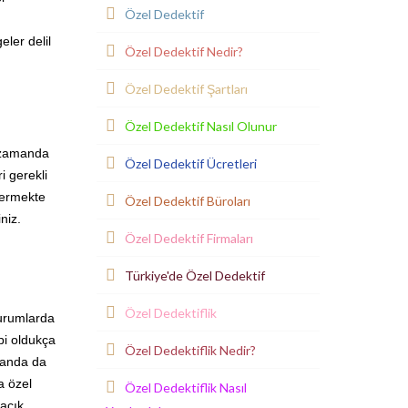
Özel Dedektif
eler delil
Özel Dedektif Nedir?
Özel Dedektif Şartları
Özel Dedektif Nasıl Olunur
ı zamanda
Özel Dedektif Ücretleri
i gerekli
vermekte
Özel Dedektif Büroları
niz.
Özel Dedektif Firmaları
Türkiye'de Özel Dedektif
Özel Dedektiflik
durumlarda
bi oldukça
Özel Dedektiflik Nedir?
manda da
a özel
Özel Dedektiflik Nasıl
 açık