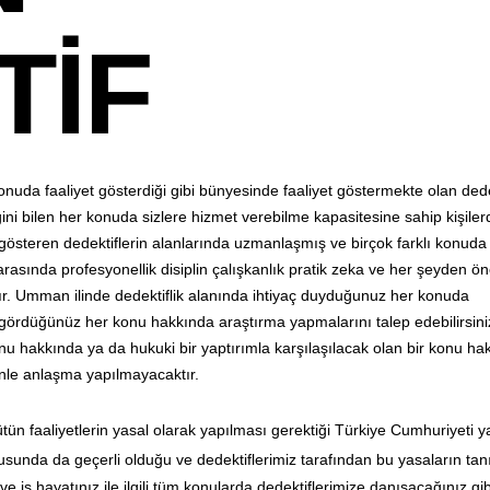
TİF
er konuda faaliyet gösterdiği gibi bünyesinde faaliyet göstermekte olan dede
ni bilen her konuda sizlere hizmet verebilme kapasitesine sahip kişilerd
gösteren dedektiflerin alanlarında uzmanlaşmış ve birçok farklı konuda
arasında profesyonellik disiplin çalışkanlık pratik zeka ve her şeyden ön
adır. Umman ilinde dedektiflik alanında ihtiyaç duyduğunuz her konuda
li gördüğünüz her konu hakkında araştırma yapmalarını talep edebilirsini
u hakkında ya da hukuki bir yaptırımla karşılaşılacak olan bir konu ha
zinle anlaşma yapılmayacaktır.
ütün faaliyetlerin yasal olarak yapılması gerektiği Türkiye Cumhuriyeti y
sunda da geçerli olduğu ve dedektiflerimiz tarafından bu yasaların ta
 iş hayatınız ile ilgili tüm konularda dedektiflerimize danışacağınız gib