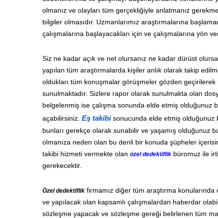
olmanız ve olayları tüm gerçekliğiyle anlatmanız gerekme
bilgiler olmasıdır. Uzmanlarımız araştırmalarına başlamad
çalışmalarına başlayacakları için ve çalışmalarına yön ve
Siz ne kadar açık ve net olursanız ne kadar dürüst olursa
yapılan tüm araştırmalarda kişiler anlık olarak takip edil
oldukları tüm konuşmalar görüşmeler gözden geçirilerek b
sunulmaktadır. Sizlere rapor olarak sunulmakta olan dosya
belgelenmiş ise çalışma sonunda elde etmiş olduğunuz b
açabilirsiniz.
Eş takibi
sonucunda elde etmiş olduğunuz be
bunları gerekçe olarak sunabilir ve yaşamış olduğunuz bu ç
olmanıza neden olan bu denli bir konuda şüpheler içerisi
takibi hizmeti vermekte olan
büromuz ile irt
özel dedektiflik
gerekecektir.
firmamız diğer tüm araştırma konularında 
Özel dedektiflik
ve yapılacak olan kapsamlı çalışmalardan haberdar olabilm
sözleşme yapacak ve sözleşme gereği belirlenen tüm mad