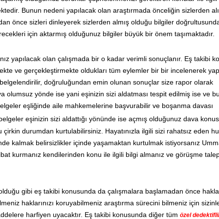
ktedir. Bunun nedeni yapılacak olan araştırmada önceliğin sizlerden al
an önce sizleri dinleyerek sizlerden almış olduğu bilgiler doğrultusund
recekleri için aktarmış olduğunuz bilgiler büyük bir önem taşımaktadır.
nız yapılacak olan çalışmada bir o kadar verimli sonuçlanır. Eş takibi 
mekte ve gerçekleştirmekte oldukları tüm eylemler bir bir incelenerek ya
elgelendirilir, doğruluğundan emin olunan sonuçlar size rapor olarak
 olumsuz yönde ise yani eşinizin sizi aldatması tespit edilmiş ise ve b
elgeler eşliğinde aile mahkemelerine başvurabilir ve boşanma davası
lgeler eşinizin sizi aldattığı yönünde ise açmış olduğunuz dava konu
irkin durumdan kurtulabilirsiniz. Hayatınızla ilgili sizi rahatsız eden h
nde kalmak belirsizlikler içinde yaşamaktan kurtulmak istiyorsanız Um
ibat kurmanız kendilerinden konu ile ilgili bilgi almanız ve görüşme tal
olduğu gibi eş takibi konusunda da çalışmalara başlamadan önce hakla
eniz haklarınızı koruyabilmeniz araştırma sürecini bilmeniz için sizinl
delere harfiyen uyacaktır. Eş takibi konusunda diğer tüm
özel dedektifli