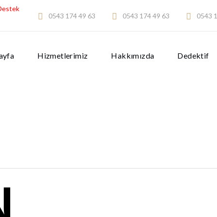
Destek
0543 174 49 63
0543 174 49 63
0543 1
ayfa
Hizmetlerimiz
Hakkımızda
Dedektif
N