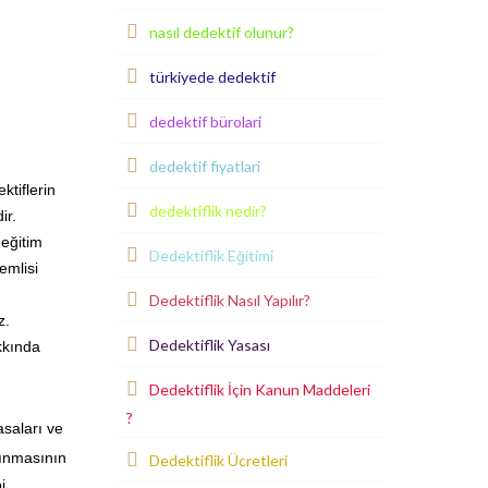
nasıl dedektif olunur?
türkiyede dedektif
dedektif bürolari
dedektif fiyatlari
ktiflerin
dedektiflik nedir?
ir.
 eğitim
Dedektiflik Eğitimi
emlisi
Dedektiflik Nasıl Yapılır?
z.
Dedektiflik Yasası
kkında
Dedektiflik İçin Kanun Maddeleri
?
asaları ve
nınmasının
Dedektiflik Ücretleri
i