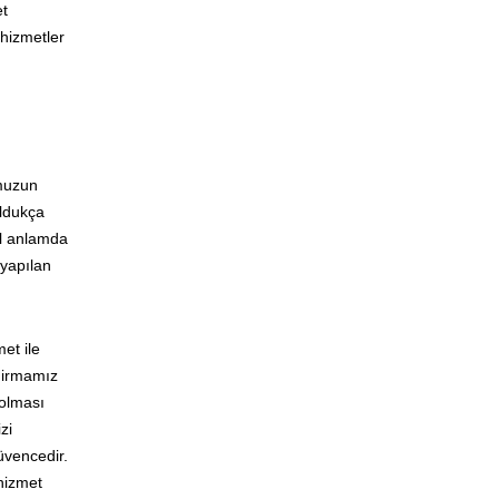
et
 hizmetler
omuzun
oldukça
el anlamda
 yapılan
et ile
 Firmamız
 olması
zi
güvencedir.
 hizmet