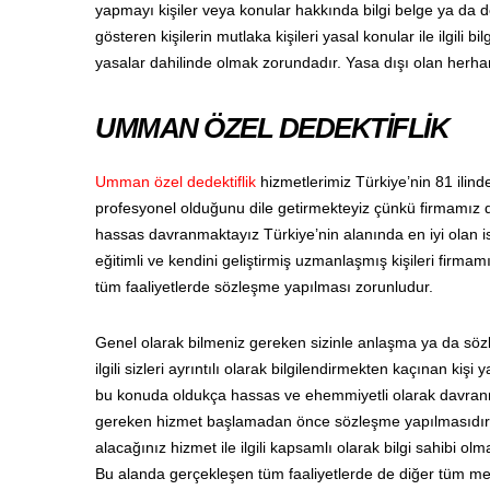
yapmayı kişiler veya konular hakkında bilgi belge ya da de
gösteren kişilerin mutlaka kişileri yasal konular ile ilgili b
yasalar dahilinde olmak zorundadır. Yasa dışı olan herh
UMMAN ÖZEL DEDEKTİFLİK
Umman özel dedektiflik
hizmetlerimiz Türkiye’nin 81 ilin
profesyonel olduğunu dile getirmekteyiz çünkü firmamız d
hassas davranmaktayız Türkiye’nin alanında en iyi olan isi
eğitimli ve kendini geliştirmiş uzmanlaşmış kişileri firma
tüm faaliyetlerde sözleşme yapılması zorunludur.
Genel olarak bilmeniz gereken sizinle anlaşma ya da s
ilgili sizleri ayrıntılı olarak bilgilendirmekten kaçınan k
bu konuda oldukça hassas ve ehemmiyetli olarak davranma
gereken hizmet başlamadan önce sözleşme yapılmasıdır. 
alacağınız hizmet ile ilgili kapsamlı olarak bilgi sahibi o
Bu alanda gerçekleşen tüm faaliyetlerde de diğer tüm mesl