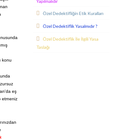
Yapılmalıdır
ınan
Özel Dedektifliğin Etik Kuralları
a
Özel Dedektiflik Yasalmıdır ?
konusunda
Özel Dedektiflik İle İlgili Yasa
pmış
Taslağı
u konu
sunda
uzursuz
man'da eş
ep etmeniz
rınızdan
e
k