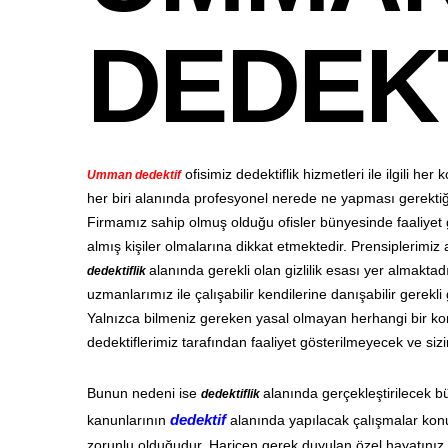
DEDEK
ofisimiz dedektiflik hizmetleri ile ilgili h
Umman dedektif
her biri alanında profesyonel nerede ne yapması gerektiği
Firmamız sahip olmuş olduğu ofisler bünyesinde faaliyet 
almış kişiler olmalarına dikkat etmektedir. Prensiplerimiz 
alanında gerekli olan gizlilik esası yer almakt
dedektiflik
uzmanlarımız ile çalışabilir kendilerine danışabilir gerek
Yalnızca bilmeniz gereken yasal olmayan herhangi bir kon
dedektiflerimiz tarafından faaliyet gösterilmeyecek ve si
Bunun nedeni ise
alanında gerçekleştirilecek b
dedektiflik
kanunlarının
dedektif
alanında yapılacak çalışmalar konu
zorunlu olduğudur. Haricen gerek duyulan özel hayatınız ve