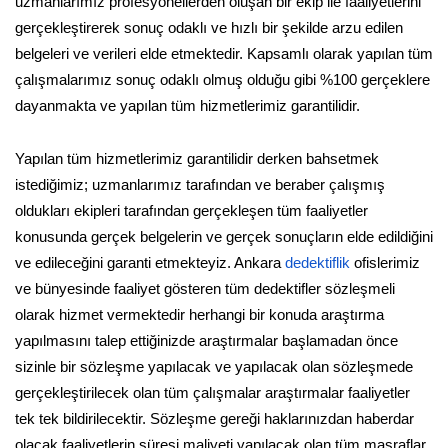
uzmanlarımız profesyonellerden oluşan bir ekip ile faaliyetlerini
gerçekleştirerek sonuç odaklı ve hızlı bir şekilde arzu edilen
belgeleri ve verileri elde etmektedir. Kapsamlı olarak yapılan tüm
çalışmalarımız sonuç odaklı olmuş olduğu gibi %100 gerçeklere
dayanmakta ve yapılan tüm hizmetlerimiz garantilidir.
Yapılan tüm hizmetlerimiz garantilidir derken bahsetmek
istediğimiz; uzmanlarımız tarafından ve beraber çalışmış
oldukları ekipleri tarafından gerçekleşen tüm faaliyetler
konusunda gerçek belgelerin ve gerçek sonuçların elde edildiğini
ve edileceğini garanti etmekteyiz. Ankara
dedektiflik
ofislerimiz
ve bünyesinde faaliyet gösteren tüm dedektifler sözleşmeli
olarak hizmet vermektedir herhangi bir konuda araştırma
yapılmasını talep ettiğinizde araştırmalar başlamadan önce
sizinle bir sözleşme yapılacak ve yapılacak olan sözleşmede
gerçekleştirilecek olan tüm çalışmalar araştırmalar faaliyetler
tek tek bildirilecektir. Sözleşme gereği haklarınızdan haberdar
olacak faaliyetlerin süresi maliyeti yapılacak olan tüm masraflar