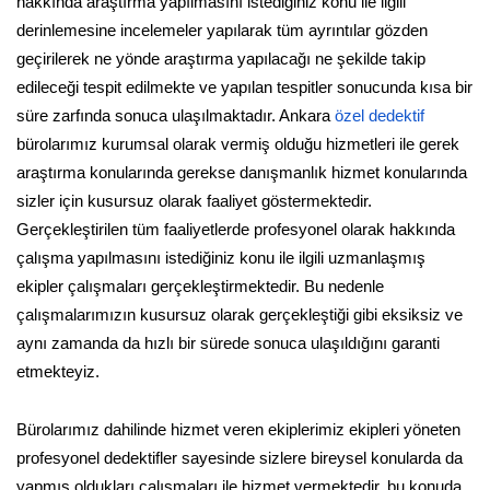
hakkında araştırma yapılmasını istediğiniz konu ile ilgili
derinlemesine incelemeler yapılarak tüm ayrıntılar gözden
geçirilerek ne yönde araştırma yapılacağı ne şekilde takip
edileceği tespit edilmekte ve yapılan tespitler sonucunda kısa bir
süre zarfında sonuca ulaşılmaktadır. Ankara
özel dedektif
bürolarımız kurumsal olarak vermiş olduğu hizmetleri ile gerek
araştırma konularında gerekse danışmanlık hizmet konularında
sizler için kusursuz olarak faaliyet göstermektedir.
Gerçekleştirilen tüm faaliyetlerde profesyonel olarak hakkında
çalışma yapılmasını istediğiniz konu ile ilgili uzmanlaşmış
ekipler çalışmaları gerçekleştirmektedir. Bu nedenle
çalışmalarımızın kusursuz olarak gerçekleştiği gibi eksiksiz ve
aynı zamanda da hızlı bir sürede sonuca ulaşıldığını garanti
etmekteyiz.
Bürolarımız dahilinde hizmet veren ekiplerimiz ekipleri yöneten
profesyonel dedektifler sayesinde sizlere bireysel konularda da
yapmış oldukları çalışmaları ile hizmet vermektedir. bu konuda