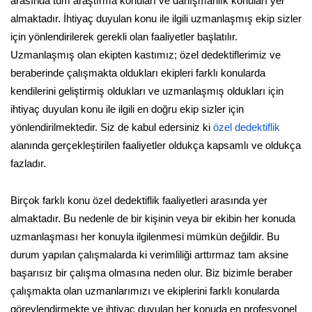
arasında tüm araştırma konuları ve danışmanlık konuları yer
almaktadır. İhtiyaç duyulan konu ile ilgili uzmanlaşmış ekip sizler
için yönlendirilerek gerekli olan faaliyetler başlatılır.
Uzmanlaşmış olan ekipten kastımız; özel dedektiflerimiz ve
beraberinde çalışmakta oldukları ekipleri farklı konularda
kendilerini geliştirmiş oldukları ve uzmanlaşmış oldukları için
ihtiyaç duyulan konu ile ilgili en doğru ekip sizler için
yönlendirilmektedir. Siz de kabul edersiniz ki
özel dedektiflik
alanında gerçekleştirilen faaliyetler oldukça kapsamlı ve oldukça
fazladır.
Birçok farklı konu özel dedektiflik faaliyetleri arasında yer
almaktadır. Bu nedenle de bir kişinin veya bir ekibin her konuda
uzmanlaşması her konuyla ilgilenmesi mümkün değildir. Bu
durum yapılan çalışmalarda ki verimliliği arttırmaz tam aksine
başarısız bir çalışma olmasına neden olur. Biz bizimle beraber
çalışmakta olan uzmanlarımızı ve ekiplerini farklı konularda
görevlendirmekte ve ihtiyaç duyulan her konuda en profesyonel